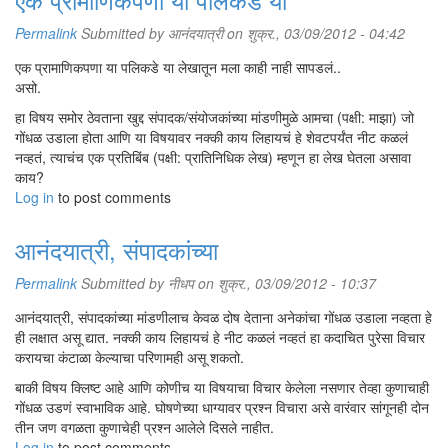
Permalink
Submitted by
आनंदयात्री
on शुक्र., 03/09/2012 - 04:42
एक प्रामाणिकपणा या पलिकडे या लेखातून मला काही नाही सापडलं..
असो.
हा विषय समोर ठेवताना खुद्द संपादक/संयोजकांच्या मांडणीमुळे आमचा (पक्षी: माझा) जो
गोंधळ उडाला होता आणि या विषयावर नक्की काय लिहायचं हे शेवटपर्यंत नीट कळलं
नव्हतं, त्याचंच एक प्रतिबिंब (पक्षी: प्रातिनिधिक लेख) म्हणून हा लेख घेतला असावा
काय?
Log in
to post comments
आनंदयात्री, संपादकांच्या
Permalink
Submitted by
नीधप
on शुक्र., 03/09/2012 - 10:37
आनंदयात्री, संपादकांच्या मांडणीलाच केवळ दोष देताना अनेकांचा गोंधळ उडाला नव्हता हे
ही लक्षात असू द्यात. नक्की काय लिहायचं हे नीट कळलं नव्हतं हा कदाचित पुरेसा विचार
करायचा कंटाळा केल्याचा परिणामही असू शकतो.
बाकी विषय क्लिष्ट आहे आणि कोणीच या विषयाचा विचार केलेला नसणार तेव्हा कुणाचाही
गोंधळ उडणं स्वाभाविक आहे. घोषणेच्या धाग्यावर प्रश्न विचारा असे वारंवार सांगूनही दोन
तीन जण वगळता कुणाचेही प्रश्न आलेले दिसले नाहीत.
Log in
to post comments