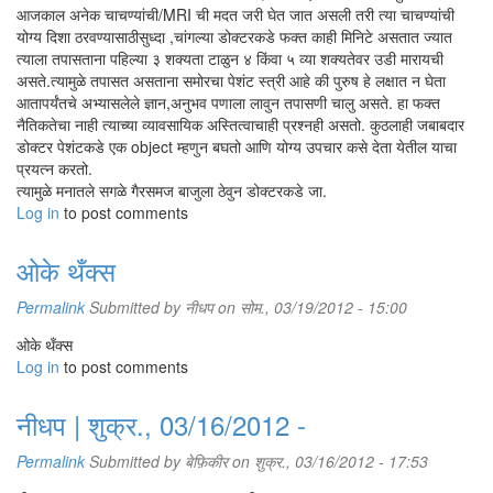
आजकाल अनेक चाचण्यांची/MRI ची मदत जरी घेत जात असली तरी त्या चाचण्यांची
योग्य दिशा ठरवण्यासाठीसुध्दा ,चांगल्या डोक्टरकडे फक्त काही मिनिटे असतात ज्यात
त्याला तपासताना पहिल्या ३ शक्यता टाळुन ४ किंवा ५ व्या शक्यतेवर उडी मारायची
असते.त्यामुळे तपासत असताना समोरचा पेशंट स्त्री आहे की पुरुष हे लक्षात न घेता
आतापर्यंतचे अभ्यासलेले ज्ञान,अनुभव पणाला लावुन तपासणी चालु असते. हा फक्त
नैतिकतेचा नाही त्याच्या व्यावसायिक अस्तित्वाचाही प्रश्नही असतो. कुठलाही जबाबदार
डोक्टर पेशंटकडे एक object म्हणुन बघतो आणि योग्य उपचार कसे देता येतील याचा
प्रयत्न करतो.
त्यामुळे मनातले सगळे गैरसमज बाजुला ठेवुन डोक्टरकडे जा.
Log in
to post comments
ओके थँक्स
Permalink
Submitted by
नीधप
on सोम., 03/19/2012 - 15:00
ओके थँक्स
Log in
to post comments
नीधप | शुक्र., 03/16/2012 -
Permalink
Submitted by
बेफ़िकीर
on शुक्र., 03/16/2012 - 17:53