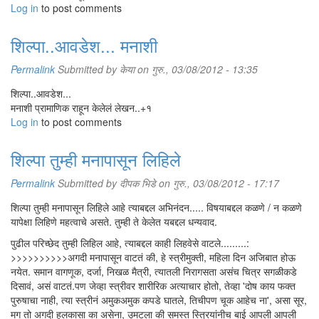
Log in
to post comments
शिल्पा..आवडेश... मनाशी
Permalink
Submitted by
केया
on गुरु., 03/08/2012 - 13:35
शिल्पा..आवडेश...
मनाशी प्रामाणिक राहून केलेलं लेखन..+१
Log in
to post comments
शिल्पा तुम्ही मनापासून लिहिले
Permalink
Submitted by
दीपक भिडे
on गुरु., 03/08/2012 - 17:17
शिल्पा तुम्ही मनापासून लिहिले आहे त्याबद्दल अभिनंदन..... विषयाबद्दल कळणे / न कळणे
यापेक्षा लिहिणे महत्वाचे असते. तुम्ही ते केलेत यबद्दल धन्यवाद.
पुढील परिच्छेद तुम्ही लिहिल आहे, त्याबद्दल काही लिहवेसे वाटले.........:
>>>>>>>>>>अगदी मनापासून वाटतं की, हे स्त्रीमुक्ती, महिला दिन अजिबात होऊ
नयेत. समान वागणूक, दर्जा, निखळ मैत्री, त्यातली निरागसता असंच चित्र सगळीकडे
दिसावं, असं वाटतं.पण जेव्हा स्त्रीवर शारीरिक अत्याचार होतो, तेव्हा 'दोष काय फक्त
पुरुषाचा नाही, त्या स्त्रीनं अमुकअमुक कपडे घातले, तिचीपण चूक आहेच ना', असा सूर,
मग तो अगदी हलकासा का असेना, उमटला की समस्त स्त्रियांनीच बाई आपली आपली