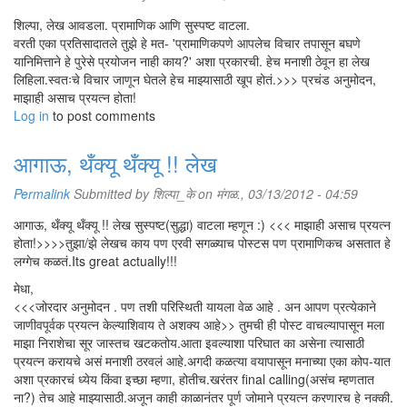
शिल्पा, लेख आवडला. प्रामाणिक आणि सुस्पष्ट वाटला.
वरती एका प्रतिसादातले तुझे हे मत- 'प्रामाणिकपणे आपलेच विचार तपासून बघणे
यानिमित्ताने हे पुरेसे प्रयोजन नाही काय?' अशा प्रकारची. हेच मनाशी ठेवून हा लेख
लिहिला.स्वतःचे विचार जाणून घेतले हेच माझ्यासाठी खूप होतं.>>> प्रचंड अनुमोदन,
माझाही असाच प्रयत्न होता!
Log in
to post comments
आगाऊ, थँक्यू थँक्यू !! लेख
Permalink
Submitted by
शिल्पा_के
on मंगळ., 03/13/2012 - 04:59
आगाऊ, थँक्यू थँक्यू !! लेख सुस्पष्ट(सुद्धा) वाटला म्हणून :) <<< माझाही असाच प्रयत्न
होता!>>>>तुझा/झे लेखच काय पण एरवी सगळ्याच पोस्टस पण प्रामाणिकच असतात हे
लग्गेच कळतं.Its great actually!!!
मेधा,
<<<जोरदार अनुमोदन . पण तशी परिस्थिती यायला वेळ आहे . अन आपण प्रत्येकाने
जाणीवपूर्वक प्रयत्न केल्याशिवाय ते अशक्य आहे>> तुमची ही पोस्ट वाचल्यापासून मला
माझा निराशेचा सूर जास्तच खटकतोय.आता इवल्याशा परिघात का असेना त्यासाठी
प्रयत्न करायचे असं मनाशी ठरवलं आहे.अगदी कळत्या वयापासून मनाच्या एका कोप-यात
अशा प्रकारचं ध्येय किंवा इच्छा म्हणा, होतीच.खरंतर final calling(असंच म्हणतात
ना?) तेच आहे माझ्यासाठी.अजून काही काळानंतर पूर्ण जोमाने प्रयत्न करणारच हे नक्की.