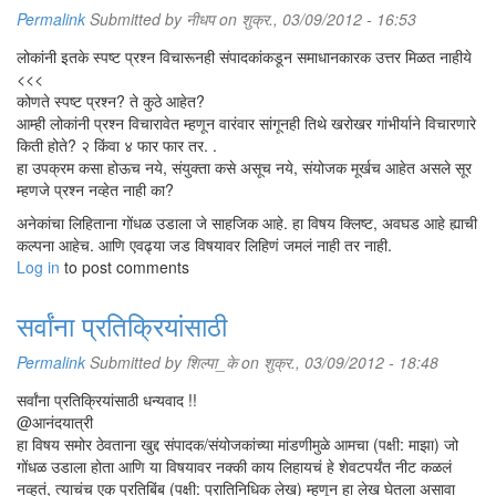
Permalink
Submitted by
नीधप
on शुक्र., 03/09/2012 - 16:53
लोकांनी इतके स्पष्ट प्रश्न विचारूनही संपादकांकडून समाधानकारक उत्तर मिळत नाहीये
<<<
कोणते स्पष्ट प्रश्न? ते कुठे आहेत?
आम्ही लोकांनी प्रश्न विचारावेत म्हणून वारंवार सांगूनही तिथे खरोखर गांभीर्याने विचारणारे
किती होते? २ किंवा ४ फार फार तर. .
हा उपक्रम कसा होऊच नये, संयुक्ता कसे असूच नये, संयोजक मूर्खच आहेत असले सूर
म्हणजे प्रश्न नव्हेत नाही का?
अनेकांचा लिहिताना गोंधळ उडाला जे साहजिक आहे. हा विषय क्लिष्ट, अवघड आहे ह्याची
कल्पना आहेच. आणि एवढ्या जड विषयावर लिहिणं जमलं नाही तर नाही.
Log in
to post comments
सर्वांना प्रतिक्रियांसाठी
Permalink
Submitted by
शिल्पा_के
on शुक्र., 03/09/2012 - 18:48
सर्वांना प्रतिक्रियांसाठी धन्यवाद !!
@आनंदयात्री
हा विषय समोर ठेवताना खुद्द संपादक/संयोजकांच्या मांडणीमुळे आमचा (पक्षी: माझा) जो
गोंधळ उडाला होता आणि या विषयावर नक्की काय लिहायचं हे शेवटपर्यंत नीट कळलं
नव्हतं, त्याचंच एक प्रतिबिंब (पक्षी: प्रातिनिधिक लेख) म्हणून हा लेख घेतला असावा