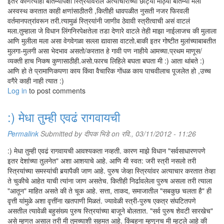
इतर कोणत्याही बातम्यांपेक्षा स्त्रियांवरील अत्याचाराच्या छोट्या मोठ्या बातम्या मला
अस्वस्थ करतात काही क्षणांसाठीतरी ,कितीही धावपळीत नुसती नजर फिरवली
वर्तमानपत्रांवरून तरी.त्यामुळं स्त्रियांनी जाणीव ठेवावी स्त्रीत्वाची असं वाटलं
मला.तुम्हाला जे विधान लिंगनिरपेक्षतेला तडा देणारे वाटले तेही माझा नाईलाजच की मुलाला
आणि मुलीला मला असा वेगवेगळा सल्ला द्यावासा वाटतो.बाकी इतर गोष्टीत मुलांच्याबाबतीत
मुलगा-मुलगी असा भेदभाव असतो/करतात हे गावी पण नाहीये आमच्या.प्रथम माणूस/
व्यक्ती हाच निकष कुणासाठीही.असो.फारच लिहिले बघता बघता मी :) आता थांबते :)
आणि हो ते प्रामाणिकपणा काय किंवा वैचारिक गोंधळ काय पाचवीलाच पूजलेत हो ,उच्च
वगैरे काही नाही त्यात :)
Log in
to post comments
:) मेधा तुम्ही एवढं रागवायची
Permalink
Submitted by
दीपक भिडे
on रवि., 03/11/2012 - 11:26
:) मेधा तुम्ही एवढं रागवायची आवश्यकता नव्हती. कारण माझे विधान "सर्वसाधारणपणे
इतर देशांच्या तुलनेत" अशा आशयाचे आहे. आणि मी स्वत: जरी स्त्री नसलो तरी
स्त्रियांच्या समस्यांची बर्‍यापैकी जाण आहे. पुरुष जेव्हा स्त्रियांवर अत्याचार करतात तेव्हा
ते चुकीचे आहेत याची त्यांना जाण असतेच. कितीही निर्ढावलेला पुरुष असला तरी त्याला
"आतून" माहित असते की ते चूक आहे. सत्ता, ताकद, समाजातील "सबकुछ चलता है" ही
वृत्ती यांमुळे अशा वृत्तींना खतपाणी मिळतं. ज्यावेळी स्त्री-पुरुष एकत्र संघटितपणे
असतील त्यावेळी बहुसंख्य पुरुष स्त्रियांच्या बाजूने बोलतात. "सर्व पुरुष शेवटी सारखेच"
असे म्हणत असाल तरी मी तुमच्याशी सहमत आहे. किंबहुना म्हणूनच मी म्हटले आहे की