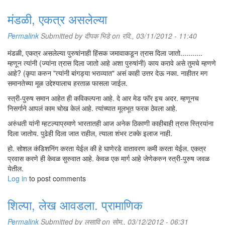
मंडळी, एकत्र असलेल्या
Permalink
Submitted by
दीपक भिडे
on रवि., 03/11/2012 - 11:40
मंडळी, एकत्र असलेल्या पुरुषांनाही हिंसक जमावाकडून त्रास दिला जातो...........
म्हणून त्यांनी (ज्यांना त्रास दिला जातो आहे अशा पुरुषांनी) काय करावे असे तुमचे म्हणणे
आहे? (कृपा करुन "त्यांनी बांगड्या भराव्यात" असं काही उत्तर देऊ नका. नाहीतर मग
समानतेच्या मूळ उद्देश्यालाच हरताळ फासला जाईल.
स्त्री-पुरुष समान आहेत ही कविकल्पना आहे. दे आर मेड फॉर इच अदर. म्हणूनच
निसर्गाने आपलं काम चोख केलं आहे. त्यांच्यात मूलभूत फरक ठेवला आहे.
अरुंधती यांनी म्हटल्याप्रमाणे भारतातही आज अनेक ठिकाणी काहीबाही त्रास स्त्रियांना
दिला जातोय. पुढेही दिला जात राहील, त्याला शंभर टक्के इलाज नाही.
हो. सोशल कंडिशनिंग करता येईल की हे घाणेरडे वातावरण कमी करता येईल. एकत्र
प्रवास करणे ही केवळ सुरुवात आहे. केवळ एक मार्ग आहे जेणेकरुन स्त्री-पुरुष जवळ
येतील.
Log in
to post comments
शिल्पा, लेख आवडला. प्रामाणिक
Permalink
Submitted by
लसावि
on सोम., 03/12/2012 - 06:31