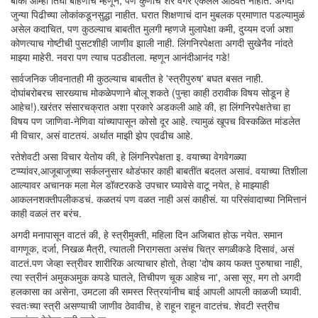
बाकी आम्ही तिघी बहिणीच म्हणून, पण कुणाचे शेरे वगैरे ऐकलेले आठवत नाहीत. अगदी
जुन्या पिढीच्या लोकांकडूनसुद्धा नाहीत. घरात शिक्षणाचं दान मुबलक प्रमाणात पडल्यामुळं
असेल कदाचित, पण कुठल्याच बाबतीत मुलगी म्हणजे मुलापेक्षा कमी, दुय्यम दर्जा अशा
कोणत्याच गोष्टीची पुसटशीही जाणीव झाली नाही. लिंगनिरपेक्षता अगदी सुखेनैव नांदते
माझ्या माहेरी. नवरा पण त्याच पठडीतला. म्हणून आनंदीआनंद गडे!
सार्वजनिक जीवनातही मी कुठल्याच बाबतीत हे 'स्त्रीपुरुष' बघत बसत नाही.
दोघांबरोबरच सारख्याच मोकळेपणाने बोलू शकते (पुन्हा काही ठरावीक विषय सोडून हे
आहेच!).खरंतर संसारचक्रात अशा प्रकारे अडकली आहे की, हा लिंगनिरपेक्षतेचा हा
विषय पण जाणिवा-नेणिवा यांच्यापासून कोसो दूर आहे. त्यामुळं खूपच विस्कळित मांडलेत
मी विचार, असं वाटतयं. अर्थात माझी झेप एवढीच आहे.
रतेशेवटी असा विचार येतोय की, हे लिंगनिरपेक्षता इ. वयाच्या वेगवेगळ्या
टप्प्यांवर,आजूबाजूच्या सर्कलनुसार थोडंफार काही बाबतींत बदलत असावं. वयाच्या तिशीला
आल्यावर अचानक मला मेल डॉक्टरकडे उपचार घ्यावेसे वाटू नयेत, हे माझ्याही
आकलनशक्तीपलीकडचं. कळतयं पण वळत नाही असं काहीसं. या परिसंवादाच्या निमित्तानं
काही वळलं तर बरंच.
अगदी मनापासून वाटतं की, हे स्त्रीमुक्ती, महिला दिन अजिबात होऊ नयेत. समान
वागणूक, दर्जा, निखळ मैत्री, त्यातली निरागसता असंच चित्र सगळीकडे दिसावं, असं
वाटतं.पण जेव्हा स्त्रीवर शारीरिक अत्याचार होतो, तेव्हा 'दोष काय फक्त पुरुषाचा नाही,
त्या स्त्रीनं अमुकअमुक कपडे घातले, तिचीपण चूक आहेच ना', असा सूर, मग तो अगदी
हलकासा का असेना, उमटला की समस्त स्त्रियांनीच बाई आपली आपली काळजी घ्यावी.
स्वतःच्या स्त्री असण्याची जाणीव ठेवावीच, हे राहून राहून वाटतंच. शेवटी स्त्रीच