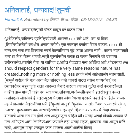
अनिताताई, धन्यवाद!!तुमची
Permalink
Submitted by
शिल्पा_के
on मंगळ., 03/13/2012 - 04:33
अनिताताई, धन्यवाद!!तुमची पोस्ट वाचून बरं वाटलं मला !
@बेफिकीर,सविस्तर प्रतिक्रियेसाठी आभार!!<<< खरे आहे, पण हा विषय
(लिंगनिरपेक्षतेशी संबंधीत असला तरीही) एक स्वतंत्र दर्जाचा विषय वाटला.>>>> हो
मान्य.पण मला त्या विषयाला स्पर्श केल्याशिवाय पुढे जाता आलंच नाही . कारण माझ्यासाठी
'पण' हा तिथे येउन थांबतो.स्त्री पुरुषांमधील फरक हा फक्त निसर्गाने जो दोहोंच्या
शरीररचनेत,त्यायोगे येणा-या जाणिवा इ.आहेत तेव्हढाच मला अपेक्षित आहे.थोडक्यात we
should respect genders for the very same reasons nature has
created.,nothing more or nothing less इतकं सोप्पं आहे/झालंय माझ्यासाठी.
(यामुळं असेल की मला आता मेल डॉक्टर कडे जावसं वाटत नसेल शक्यतोवर)पण
त्याचबरोबर चहूबाजूनी सतत आदळत येणारे वास्तव त्याकडे दुर्लक्ष कसं करणार?मला
काहीच झळ पोचली नाही पण जवळच्या,लांबच्या,अनोळखी(म्हणजे इतरांकडून कळते
अशांबद्दल) लोकांमधे हे स्त्री-पुरुष भेदभाव कोण्कोणत्या प्रकारे घडते हे पाहिलंय्.शाळा-
महाविद्यालयांत मैत्रीणींच्या घरी हे"मुलगी असून" "मुलीच्या जातीला"अशा प्रकारचे संवाद
अक्षरश: कुठल्यापण कारणासाठी(अर्थात माझ्यादृष्टीने)कानावर पडायचे.तेव्हा आश्चर्य
वाटायचे.आता राग राग होतो असं आजूबाजूला पाहिलं की.(अगदी अगदी मोजके अपवाद जे
मला अभिप्रेत अशी लिंगनिरपेक्षता जपणारे तेही अगदी सहज, कुठलाच आव आणून वगैरे
नाही, अशांमुळं मात्र उजळून जातं सगळंच अवतीभवतीचं विश्व)