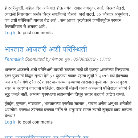
हे स्त्रीमुक्ती, महिला दिन अजिबात होऊ नयेत. समान वागणूक, दर्जा, निखळ मैत्री,
त्यातली निरागसता असंच चित्र सगळीकडे दिसावं, असं वाटतं. >> जोरदार अनुमोदन .
पण तशी परिस्थिती यायला वेळ आहे . अन आपण प्रत्येकाने जाणीवपूर्वक प्रयत्न
केल्याशिवाय ते अशक्य आहे .
Log in
to post comments
भारतात आजतरी अशी परिस्थिती
Permalink
Submitted by
मेधा
on गुरु., 03/08/2012 - 17:19
भारतात आजतरी अशी परिस्थिती यायची शक्यता नाही की एकत्र असलेल्या स्त्रियांना
इतर पुरुषांनी मिळून त्रास देणे >> कुठल्या गावात रहाता तुम्ही ? २०११ मधे हैदराबाद
अन बंगलोर येथे ट्रेन स्टेशनवर बायकांच्या डब्याच्या आसपास कूली अन तत्सम पुरुष
स्वतःच प्रदर्शन करताना पाहिलेत. सासरची मंडळी जवळ असल्याने पोलिसाला सांगणे हे
सुद्ध जमले नाही. आमच्या गृपमधल्या लहानग्यांना तिथून सत्वर कटवणे एवढेच जमले.
मुंबईत, पुण्यात, नाशकात , भारतातल्या प्रत्येक शहरात , गावात असेच अनुभव अनेकींचे
असतील. प्रत्यक्ष ट्रेनच्या बसच्या गर्दीत जे अनुभवावं लागतं त्याची तुम्हाला काय कल्पना
येणार !
Log in
to post comments
एक प्रामाणिकपणा या पलिकडे या