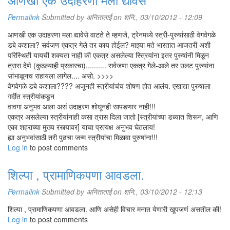
Permalink
Submitted by
अनिताताई
on शनि., 03/10/2012 - 12:09
आणखी एक उदाहरणा मला द्यावेसे वाटते ते म्हणजे, ट्रेनमध्ये स्त्री-पुरुषांसाठी वेगवेगळे
डबे कशाला? सर्वजण एकत्र गेले तर काय होईल? माझ्या मते भारतात आजतरी अशी
परिस्थिती यायची शक्यता नाही की एकत्र असलेल्या स्त्रियांना इतर पुरुषांनी मिळून
त्रास देणे (कुठल्याही प्रकारचा).......... सर्वजणा एकत्र गेले-आले तर उलट पुरुषांना
सांभाळूनच राहायला लागेल.... असो. >>>>
वेगवेगळे डबे कशाला???? अजूनही स्त्रीयांचंच शोषण होत आलंय. एखाद्या पुरुषाला
गर्दीत स्त्रीयांकडून
वावगा अनुभव आला असं उदाहरण शोधूनही सापडणार नाही!!!
एकत्र असलेल्या स्त्रीयांनाही कसा त्रास दिला जातो [स्त्रीयांच्या डब्यात शिरून, आणि
एका शहराच्या मुख्य रस्त्यावर] याचा प्रत्यक्ष अनुभव घेतलाय!
ह्या अनुभवांसाठी तरी पुढचा जन्म स्त्रीयांचा मिळावा पुरुषांना!!!
Log in
to post comments
शिल्पा , प्रामाणिकपणा आवडला.
Permalink
Submitted by
अनिताताई
on शनि., 03/10/2012 - 12:13
शिल्पा , प्रामाणिकपणा आवडला. आणि असेही विचार मनात येणारी खूपजणं असतील की!
Log in
to post comments