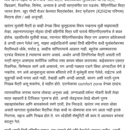
खिदळणं, पिकनिक, सिनेमा, अभ्यास हे अगदी साग्रसंगीत पार पडलंय. मैत्रिणींपेक्षा मित्र
जास्त हेपण. खूप गोष्टी शेअर केल्यात मित्रांबरोबर. बेस्ट फ्रेंडपण (K2H2चा परिणाम)
मित्रच होता / आहे अजूनही.
खरंतर मुलांशी मैत्री हा काही वेगळा किंवा कुतूहलाचा विषय नव्हताच मुळी माझ्यासाठी
तेव्हा. लहानपणापासून मोठ्या दोन्ही बहिणींचे मित्र घरी यायचे मैत्रिणींप्रमाणेच ते बघत
होतेच. दहावीपर्यंत मुलींची शाळा, त्यानंतर मैत्रिणींसारखेच मित्र पण असणार कॉलेजमध्ये
हे अगदी ठरून गेलेलं जणू. माझ्या आईवडिलांनी आम्हां तिघी बहिणींना कधी मुलांबरोबरच्या
मैत्रीमधले धोके, मर्यादा इ. काहीच सांगितल्याचे आठवत नाही. बहुतेक आमच्यावरचा
प्रचंड विश्वास हे त्यामागचं कारण असावं. अर्थात अगदी लिंगनिरपेक्ष मैत्री असली तरी
स्त्री म्हणून असणार्‍या शारीरिक जाणिवा तशा कायम सोबत करायच्या. बाईकवरून एकत्र
पिकनिक, सिनेमाला जाणे असे असायचे, पण अगदी गळ्यात पडणे किंवा अंगचटीला येणे हे
नव्हतेच. पण असे आजूबाजूला कायम बघितले तरी ते मुलंमुली वाया गेलेले, वाईटच असे
चुकूनही कधी मनात आले नाही, तेव्हाही आणि अगदी आताही. कारण अशी स्त्री-पुरुष
निखळ मैत्री असू शकतेच, हे माहीत होते. प्रत्येकाचा comfort zone वेगळा एवढंच.
व्यायसायिक जगाचा फारच तोकडा अनुभव आहे. लग्नाआधी वर्षभर नोकरी केली तेव्हा
मात्र सहकारी हे टिपिकल 'पुरुष'च होते. अगदी जेवढ्यास तेवढे बोलणे पुरुष
सहकार्‍यांबरोबर आणि बायकांमध्ये रमणे एरवी, हेच निवडले. खरंतर ज्या वयात धोका
असतो म्हणतात मुलांबरोबर मैत्रीचा तेव्हा कधी या धोक्याचा वास पण आला नाही इतकं
निरागस, सह़ज आणि निखळ होतं ते. पण थोडीशी मॅच्युरिटी की काय ते आल्यावर बरंचसं
बदलून गेलं.