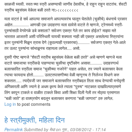
काळजी घ्यावी. स्वतःच्या स्त्री असण्याची जाणीव ठेवावीच, हे राहून राहून वाटतंच. शेवटी
स्त्रीच बहुसंख्य वेळेला बळी ठरते ना><<<<<<<<<
मला वाटतं हे सर्व आपल्या समाजाने आपल्यावरंच घालून घेतलेले (चुकीचे) बंधनाचे प्रकार
आहेत.............. आणखी एक उदाहरणा मला द्यावेसे वाटते ते म्हणजे, ट्रेनमध्ये स्त्री-
पुरुषांसाठी वेगवेगळे डबे कशाला? सर्वजण एकत्र गेले तर काय होईल? माझ्या मते
भारतात आजतरी अशी परिस्थिती यायची शक्यता नाही की एकत्र असलेल्या स्त्रियांना
इतर पुरुषांनी मिळून त्रास देणे (कुठल्याही प्रकारचा).......... सर्वजणा एकत्र गेले-आले
तर उलट पुरुषांना सांभाळूनच राहायला लागेल.... असो.
दुसरी गोष्ट म्हणजे "शेवटी स्त्रीच बहुसंख्य वेळेला बळी ठरते" असे म्हणणे म्हणजे मला
वाटते समाजाचा स्त्रीकडे पाहण्याचा चुकीचा दृष्टीकोण असावा.......... उदाहरणार्थ
बलात्कारित स्त्रीला समाज "चुकीच्या नजरेने" पाहत असेल, तर ज्याने बलात्कार केला
त्याचा फायदाच होतो......... उलटतपासणीच्या वेळी म्हणूनच ते निर्लज्ज विधाने करु
शकतात..... त्याऐवजी जर समाजाने बलात्कारित स्त्रीबद्दल तिला साथ देण्याची मनोवृत्ती
अंगिकारली आणि ज्याने हे अधम कृत्य केले त्याला "पुरुष" नाटकात दाखविल्याप्रमाणे
लिंग कापून टाकले व वाळीत टाकले किंवा अशी शिक्षा दिली गेली तर मोठ्या प्रमाणात
"बळी जाते" हा वाक्प्रयोग बदलून बलात्कार करणारा "बळी जाणारा" ठरु लागेल.
Log in
to post comments
हे स्त्रीमुक्ती, महिला दिन
Permalink
Submitted by
मेधा
on गुरु., 03/08/2012 - 17:14