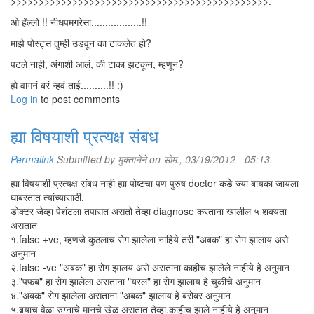
>>>>>>>>>>>>>>>>>>>>>>>>>>>>>>>>>>>>>>>>>>>>>>.
ओ हॅल्लो !! नीधपमगरेसा..................!!
माझे पोस्ट्स तुम्ही उडवून का टाकलेत हो?
पटले नाही, अंगाशी आलं, की टाका झटकून, म्हणून?
ह्ये वागनं बरं न्हवं ताई..........!! :)
Log in
to post comments
ह्या विषयाशी प्रत्यक्ष संबध
Permalink
Submitted by
मुक्तानेने
on सोम., 03/19/2012 - 05:13
ह्या विषयाशी प्रत्यक्ष संबध नाही ह्या पोष्टचा पण पुरुष doctor कडे ज्या बायका जायला
घाबरतात त्यांच्यासाठी.
डोक्टर जेव्हा पेशंटला तपासत असतो तेव्हा diagnose करताना खालील ५ शक्यता
असतात
१.false +ve, म्हणजे कुठलाच रोग झालेला नाहिये तरी "अबक" हा रोग झालाय असे
अनुमान
२.false -ve "अबक" हा रोग झालय असे असताना काहीच झालेले नाहीये हे अनुमान
३."पफब" हा रोग झालेला असताना "यरल" हा रोग झालाय हे चुकीचे अनुमान
४."अबक" रोग झालेला असताना "अबक" झालाय हे बरोबर अनुमान
५.बर्‍याच वेळा रुग्नाचे मानचे खेळ असतात तेव्हा,काहीच झाले नाहीये हे अनुमान