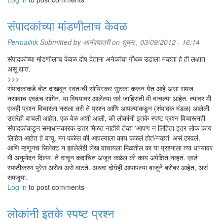
संपादकांच्या मांडणीलाच केवळ
Permalink
Submitted by
आनंदयात्री
on शुक्र., 03/09/2012 - 16:14
संपादकांच्या मांडणीलाच केवळ दोष देताना अनेकांचा गोंधळ उडाला नव्हता हे ही लक्षात
असू द्यात.
>>>
संपादकांकडे बोट दाखवून स्वतःची सोयिस्कर सुटका करून घेत आहे असा समज
नसावाच एवढंच सांगेन. या विषयावर आलेल्या सर्व जाहिराती मी वाचल्या आहेत. त्यावर मी
एकही प्रश्न विचारला नसला तरी ते प्रश्न आणि आपल्याकडून (संपादक मंडळ) आलेली
उत्तरेही वाचली आहेत. एक वेळ अशी आली, की लोकांनी इतके स्पष्ट प्रश्न विचारूनही
संपादकांकडून समाधानकारक उत्तर मिळत नाहीये तेव्हा 'आपण न लिहिता इतर लोक काय
लिहित आहेत हे वाचू. मग कळेल की आपल्याला काय कळलं होतं/नव्हतं' असं ठरवलं.
आणि म्हणूनच सिलेक्ट न झालेलेही लेख वाचायला मिळतील का या प्रश्नाला त्या धाग्यावर
मी अनुमोदन दिलंय. ते वाचून कदाचित अजून कळेल की काय अपेक्षित नव्हतं. एवढं
स्पष्टीकरण पुरेसं असेल असे वाटते. अथवा दोघेही आपापल्या बाजूने बरोबर आहेत, असं
समजूया.
Log in
to post comments
लोकांनी इतके स्पष्ट प्रश्न