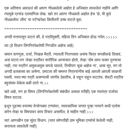
एक अतिशय आवडलं की आपण गोंधळलेलो आहोत हे अजिबात लपवलेलं नाहीये आणि
त्यामुळे प्रचंड प्रामाणिक लेख. खरे तर आपण गोंधळलो आहोत हेच 'छे, मी कुठे
गोंधळलोय/ लीय' या स्टॅन्डपेक्षा कितीतरी उच्च वाटले बुवा.
====================================
अगदी मनापासून वाटतं की, हे स्त्रीमुक्ती, महिला दिन अजिबात होऊ नयेत.>>>>>
व्वा (हे विधान लिंगनिरपेक्षतेशी निगडीत आहेच आहे)
समान वागणूक, दर्जा, निखळ मैत्री, त्यातली निरागसता असंच चित्र सगळीकडे दिसावं,
असं वाटतं.पण जेव्हा स्त्रीवर शारीरिक अत्याचार होतो, तेव्हा 'दोष काय फक्त पुरुषाचा
नाही, त्या स्त्रीनं अमुकअमुक कपडे घातले, तिचीपण चूक आहेच ना', असा सूर, मग तो
अगदी हलकासा का असेना, उमटला की समस्त स्त्रियांनीच बाई आपली आपली काळजी
घ्यावी. स्वतःच्या स्त्री असण्याची जाणीव ठेवावीच, हे राहून राहून वाटतंच. शेवटी स्त्रीच
बहुसंख्य वेळेला बळी ठरते ना.>>
खरे आहे, पण हा विषय (लिंगनिरपेक्षतेशी संबंधीत असला तरीही) एक स्वतंत्र दर्जाचा
विषय वाटला.
इथून पुढच्या वयाच्या वेगवेगळ्या टप्प्यांवर, व्यावसायिक जगात पुन्हा नव्याने कधी प्रवेश
करेन तेव्हा या विषयावर काय विचार असतील, हे माहीत नाही.>>>
व्वा! आणखीन एक सुंदर विधान. (यात कोणतीही ठाम भूमिका एन्फोर्स केलेली नाही,
करायला लावलेली नाही)