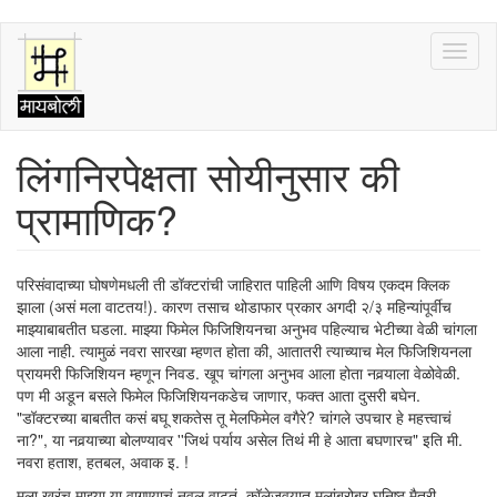
Skip
Toggl
to
naviga
main
content
लिंगनिरपेक्षता सोयीनुसार की
प्रामाणिक?
परिसंवादाच्या घोषणेमधली ती डॉक्टरांची जाहिरात पाहिली आणि विषय एकदम क्लिक
झाला (असं मला वाटतय!). कारण तसाच थोडाफार प्रकार अगदी २/३ महिन्यांपूर्वीच
माझ्याबाबतीत घडला. माझ्या फिमेल फिजिशियनचा अनुभव पहिल्याच भेटीच्या वेळी चांगला
आला नाही. त्यामुळं नवरा सारखा म्हणत होता की, आतातरी त्याच्याच मेल फिजिशियनला
प्रायमरी फिजिशियन म्हणून निवड. खूप चांगला अनुभव आला होता नवर्‍याला वेळोवेळी.
पण मी अडून बसले फिमेल फिजिशियनकडेच जाणार, फक्त आता दुसरी बघेन.
"डॉक्टरच्या बाबतीत कसं बघू शकतेस तू मेलफिमेल वगैरे? चांगले उपचार हे महत्त्वाचं
ना?", या नवर्‍याच्या बोलण्यावर ''जिथं पर्याय असेल तिथं मी हे आता बघणारच" इति मी.
नवरा हताश, हतबल, अवाक इ. !
मला खरंच माझ्या या वागण्याचं नवल वाटतं. कॉलेजवयात मुलांबरोबर घनिष्ठ मैत्री,