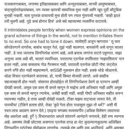
राजकारणाबाबत, जगाच्या इतिहासाबाबत आणि अभ्युदयाबाबत, मानवी आयुष्याबाबत,
चंद्रसूर्यतारेवार्‍यांबाबत, पण व्यक्त व्हायची सामाजिक मुभा नाही आणि खूप पूर्वी कौटुंबिक
मुभाही नव्हती. मला पुस्तकं वाचायची मुभा होती पण त्यात गुंतायची नव्हती. 'काही झालं
तरी मुलगी आहे. पुढे कसं होणार हिचं' असे सर्व महत्त्वाच्या व्यक्तींना वाटायचे.
It intimidates people terribly when women express opinions on the
grand scheme of things in the world, not to mention irritates them
to no end. So one had to tone it down. मातोश्री अजून म्हणतात ' तू फार
कोरडेपणाने वागतेस, बाबांच चालून गेलं, तुझं नाही चालणार. बायकांनी असे वागून चालत
नाही'. हे जरा जास्तच लिंगनिरपेक्ष वागणं आहे, असे बर्‍याच जणांना वाटते एकूणात. माझा
अनुभव असा आहे की, चालतं व्यवस्थित. घरातल्या प्रत्येक तपशिलात 'माझ्याशिवाय' पान
हलत नाही, असा कसलाच गोड गैरसमज नाही, घरातली प्रत्येक छोटी गोष्ट कंट्रोल
करणे वगैरे होत नाही माझ्याच्याने. काSSही नुकसान होत नाही. हक्कं थोडे सोडायचे.
थोडा विचार प्रत्येकाने करायचा. हो, याची किंमत मोजावी लागते. असे काहीच
सहजासहजी होत नसते. संसारात होताहोईल तो लिंगनिरपेक्षता ठेवणे हा प्रयत्न आम्ही
दोघंही करतो. अमूक एक काम मी करते म्हणून ते माझेच असे अजिबात नाही आणि अमूक
एक काम तो करतो म्हणून त्याचेच, असेही काही नाही. काही गोष्टी अजिबात माहीत करुन
घ्यायच्या नाहीत, हे तत्त्व आम्ही दोघेही पाळतो. टीका माझ्या वाट्याला जास्त येते, ती
यायचीच! (टीकेने हताश होते, तेव्हा 'कुठे गेला होता राधासुता तुझा तो धर्म?' अशी मी
स्वतःलाच आठवण करुन देते.) एवढ्या सगळ्या मध्यमवर्गीय (अधिक विशेषण लावायचा
मोह आवरेला आहे. हुर्रे !) विचारधारांत आपले शांतपणे आनंदाने जगायचे, हेही रम्य स्वप्नच
आहे. आमच्या लेखी छोटासा असणारा प्रत्येक दगड हा थेट कुठल्यानाकुठल्या अलिखित
लिंगाधारित परंपरेच्या मोहोळाला लागतोच. त्यामुळे दंश आणि दाह अपरिहार्य. आणि आमच्या