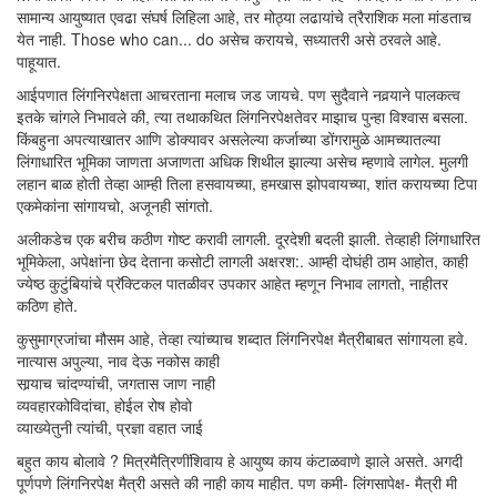
सामान्य आयुष्यात एवढा संघर्ष लिहिला आहे, तर मोठ्या लढायांचे त्रैराशिक मला मांडताच
येत नाही. Those who can... do असेच करायचे, सध्यातरी असे ठरवले आहे.
पाहूयात.
आईपणात लिंगनिरपेक्षता आचरताना मलाच जड जायचे. पण सुदैवाने नवर्‍याने पालकत्व
इतके चांगले निभावले की, त्या तथाकथित लिंगनिरपेक्षतेवर माझाच पुन्हा विश्वास बसला.
किंबहुना अपत्याखातर आणि डोक्यावर असलेल्या कर्जाच्या डोंगरामुळे आमच्यातल्या
लिंगाधारित भूमिका जाणता अजाणता अधिक शिथील झाल्या असेच म्हणावे लागेल. मुलगी
लहान बाळ होती तेव्हा आम्ही तिला हसवायच्या, हमखास झोपवायच्या, शांत करायच्या टिपा
एकमेकांना सांगायचो, अजूनही सांगतो.
अलीकडेच एक बरीच कठीण गोष्ट करावी लागली. दूरदेशी बदली झाली. तेव्हाही लिंगाधारित
भूमिकेला, अपेक्षांना छेद देताना कसोटी लागली अक्षरश:. आम्ही दोघंही ठाम आहोत, काही
ज्येष्ठ कुटुंबियांचे प्रॅक्टिकल पातळीवर उपकार आहेत म्हणून निभाव लागतो, नाहीतर
कठिण होते.
कुसुमाग्रजांचा मौसम आहे, तेव्हा त्यांच्याच शब्दात लिंगनिरपेक्ष मैत्रीबाबत सांगायला हवे.
नात्यास अपुल्या, नाव देऊ नकोस काही
सार्‍याच चांदण्यांची, जगतास जाण नाही
व्यवहारकोविदांचा, होईल रोष होवो
व्याख्येतुनी त्यांची, प्रज्ञा वहात जाई
बहुत काय बोलावे ? मित्रमैत्रिणींशिवाय हे आयुष्य काय कंटाळवाणे झाले असते. अगदी
पूर्णपणे लिंगनिरपेक्ष मैत्री असते की नाही काय माहीत. पण कमी- लिंगसापेक्ष- मैत्री मी