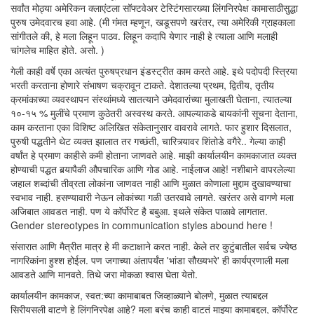
सर्वांत मोठ्या अमेरिकन क्लाएंटला सॉफ्टवेअर टेस्टिंगसारख्या लिंगनिरपेक्ष कामासाठीसुद्धा
पुरुष उमेदवारच हवा आहे. (मी गंमत म्हणून, खडूसपणे खरंतर, त्या अमेरिकी ग्राहकाला
सांगीतले की, हे मला लिहून पाठव. लिहून कदापि येणार नाही हे त्याला आणि मलाही
चांगलेच माहित होते. असो. )
गेली काही वर्षे एका अत्यंत पुरुषप्रधान इंडस्ट्रीत काम करते आहे. इथे पदोपदी स्त्रिया
भरती करताना होणारे संभाषण चक्रावून टाकते. देशातल्या प्रथम, द्वितीय, तृतीय
क्रमांकाच्या व्यवस्थापन संस्थांमध्ये सातत्याने उमेदवारांच्या मुलाखती घेताना, त्यातल्या
१०-१५ % मुलींचे प्रमाण कुठेतरी अस्वस्थ करते. आपल्याकडे बायकांनी सूचना देताना,
काम करताना एका विशिष्ट अलिखित संकेतानुसार वावरावे लागते. फार हुशार दिसलात,
पुरुषी पद्धतीने थेट व्यक्त झालात तर गच्छंती, चारित्र्यावर शिंतोडे वगैरे.. गेल्या काही
वर्षांत हे प्रमाण काहीसे कमी होताना जाणवते आहे. माझी कार्यालयीन कामकाजात व्यक्त
होण्याची पद्धत बर्‍यापैकी औपचारिक आणि गोड आहे. नाईलाज आहे! नशीबाने वापरलेल्या
जहाल शब्दांची तीव्रता लोकांना जाणवत नाही आणि मुळात कोणाला मुद्दाम दुखावण्याचा
स्वभाव नाही. हसण्यावारी नेऊन लोकांच्या गळी उतरवावे लागते. खरंतर असे वागणे मला
अजिबात आवडत नाही. पण ये कॉर्पोरेट है बबुआ. इथले संकेत पाळावे लागतात.
Gender stereotypes in communication styles abound here !
संसारात आणि मैत्रीत मात्र हे मी कटाक्षाने करत नाही. केले तर कुटुंबातील सर्वच ज्येष्ठ
नागरिकांना हुश्श होईल. पण जगाच्या अंतापर्यंत 'भांडा सौख्यभरे' ही कार्यप्रणाली मला
आवडते आणि मानवते. तिथे जरा मोकळा श्वास घेता येतो.
कार्यालयीन कामकाज, स्वत:च्या कामाबाबत जिव्हाळ्याने बोलणे, मुळात त्याबद्दल
सिरीयसली वाटणे हे लिंगनिरपेक्ष आहे? मला बरंच काही वाटतं माझ्या कामाबद्दल, कॉर्पोरेट