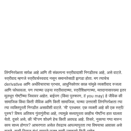
लिंगनिरपेक्षता सापेक्ष आहे आणि ती संकल्पना स्त्रीवादाशी निगडीतच आहे, असे वाटते.
स्त्रीवाद म्हणजे स्त्रीवर्चस्ववाद नसून समानतेसाठी झगडा होता. मग त्याचेच
derivative आणि अर्थविचाराचा प्रभाव, आधुनिकोत्तर काळ यांमुळे व्यक्तीवाद रुजला
आणि फोफावला. पण त्याच्या उड्या स्त्रीवादाच्या, स्त्रीशिक्षणाच्या, मतदानासारख्या इतर
मूलभूत गोष्टींच्या जिवावर आहेत. बाईपण (किंवा पुरुषपण, if you may) हे जैविक की
सामाजिक किंवा किती जैविक आणि किती सामाजिक, याच्या उत्तराशी लिंगनिरपेक्षता त्या
त्या व्यक्तिपुरती निगडीत असावीशी वाटते. 'मी' प्रथमत: एक व्यक्ती आहे की एक स्त्री/
पुरुष? विषय अतिशय गुंतागुंतीचा आहे, त्यामुळे सध्यापुरता काहीच गोष्टींना हात घालता
येतो. दुसरे असे, की 'मी'पण शोधणे हेच किती अवघड आहे. तिसरे, नुसत्या गप्पा मारुन
काय साध्य होणार? आचरणात असेल तेवढाच आपल्यापुरता त्या विषयाचा आवाका असे
वाटते. बाकी निव्वळ दंभ! त्यामुळे फक्त काही उदाहरणे दिली आहेत.