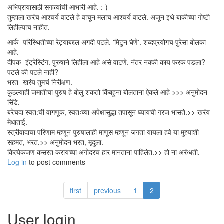
अभिप्रायासाठी सगळ्यांची आभारी आहे. :-)
तुम्हाला खरंच आश्चर्य वाटले हे वाचून मलाच आश्चर्य वाटले. अजून इथे बाकीच्या गोष्टी
लिहील्याच नाहीत.
आर्क- परिस्थितीच्या रेट्याबद्दल अगदी पटले. 'मिटुन घेणे'. शब्दप्रयोगच पुरेसा बोलका
आहे.
दीपक- इंट्रेस्टिंग. पुरुषाने लिहीला आहे असे वाटणे. नंतर नक्की काय फरक पडला?
पटले की पटले नाही?
भरत- खरंय तुमचं निरीक्षण.
कुठल्याही जमातीचा पुरुष हे बोलु शकतो किंबहुना बोलताना ऐकले आहे >>> अनुमोदन
सिंडे.
बरेचदा स्वत:ची वागणूक, स्वतःच्या अपेक्षासुद्धा तपासून घ्यायची गरज भासते.>> खरंय
मेधाताई.
स्त्रीवादाचा परिणाम म्हणून पुरुषालाही माणूस म्हणून जगता यायला हवे या मुद्द्याशी
सहमत, भरत.>> अनुमोदन भरत, मृदुला.
कित्येकजण कसरत करायच्या अगोदरच हार मानताना पाहिलेत.>> हो ना अरुंधती.
Log in
to post comments
first
previous
1
2
User login