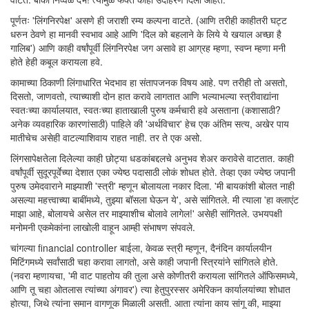
पूर्णतः 'लिंगनिरपेक्ष' असणे ही जराशी रम्य कल्पना वाटते. (आणि तरीही काहीतरी घट्ट
धरुन ठेवणे हा मानवी स्वभाव आहे आणि 'दिल को बहलाने के लिये ये खयाल अच्छा है
गालिब') आणि काही वर्षांपूर्वी लिंगनिरपेक्ष जग असावे हा आग्रह म्हणा, स्वप्न म्हणा मनी
होते हेही कबूल करायला हवे.
कामाच्या ठिकाणी लिंगाधारित भेदभाव हा संतापजनक विषय आहे. पण तरीही तो असतो,
दिसतो, जाणवतो, त्याच्याशी दोन हात करावे लागतात आणि भल्याभल्या स्त्रीवाद्यांना
स्वतःच्या कार्यालयात, स्वतःच्या हाताखाली पुरुष कर्मचारी हवे असताना (कशासाठी?
अनेक व्यवहारिक कारणांसाठी) पाहिले की 'अर्थविचार' हेच एक अंतिम सत्य, अखेर पाय
मातीचेच असेही वाटल्याशिवाय राहत नाही. तर ते एक असो.
लिंगसापेक्षतेला दिलेल्या काही छोट्या धडकांबद्दलचे अनुभव शेअर करावेसे वाटतात. काही
वर्षांपूर्वी सुदूरपूर्वेच्या देशात एका ज्येष्ठ पदासाठी लोकं शोधत होते. तेव्हा एका ज्येष्ठ जपानी
पुरुष उमेदवाराने माझ्याशी 'स्त्री' म्हणून बोलायला नकार दिला. 'मी बायकांशी बोलत नाही
असल्या महत्त्वाच्या बाबींमध्ये, तुझ्या बॉसला घेऊन ये', असे सांगितले. मी त्याला 'हा क्लाएंट
माझा आहे, बोलायचे असेल तर माझ्याशीच बोलावे लागेल!' असेही सांगितले. उभयपक्षी
मनोमनी एकमेकांना लाखोली वाहून आम्ही संभाषण संपवले.
चांगल्या financial controller बाईला, केवळ स्त्री म्हणून, दैनंदिन कार्यालयीन
मिटिंगमध्ये सर्वांसाठी चहा करावा लागतो, असे काही जपानी स्त्रियांने सांगितले होते.
(नवरा म्हणायचा, 'मी वाट पाहतोय की तुला असे कोणीतरी करायला सांगितले ऑफिसमध्ये,
आणि तू चहा ओतलास त्यांच्या अंगावर') त्या हेतुपुरस्सर अमेरिकन कार्यालयांच्या शोधात
होत्या, जिथे त्यांना समान वागणूक मिळाली असती. आता त्यांना काय सांगू की, माझ्या