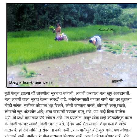
मुठी फेकून झाल्या की लावणीला सुरुवात व्हायची. लावणी करायला मला खूप आवडायची.
मला लावणी ताला-सुरात केल्या सारखी वाटे. मनोरंजनासाठी बायका गाणी गात तर कुठल्या
गोष्टी सांगत, नाहीतर कोणाला भूत दिसले, कोणी कोणाला मारले, कोणाची सासू छळते,
कोणाची सून भांडखोर आहे, अशा खबरांची बरसात चालू असे. पण माझे विश्व वेगळेच
असे. मी कधी कलात्मक रोपे खोचत असे. मग घरातील, मजूर लोक माझे कोडकौतुक करत
की किती भराभर लावते, किती छान लावते, हिनेच अर्धे शेत लावले. तेव्हा मला ते खरेच
वाटायचे. ही रोपे जमिनीत रोवताना कधी कधी टणक मातीमुळे बोटे दुखायची. पण कोणाला
सांगायचे नाही, नाहीतर ही मौज करायला मिळणार नाही, आपले कौतुक होणार नाही! रोपे