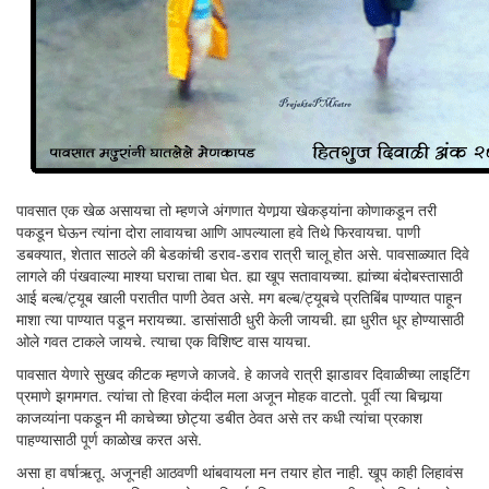
पावसात एक खेळ असायचा तो म्हणजे अंगणात येणार्‍या खेकड्यांना कोणाकडून तरी
पकडून घेऊन त्यांना दोरा लावायचा आणि आपल्याला हवे तिथे फिरवायचा. पाणी
डबक्यात, शेतात साठले की बेडकांची डराव-डराव रात्री चालू होत असे. पावसाळ्यात दिवे
लागले की पंखवाल्या माश्या घराचा ताबा घेत. ह्या खूप सतावायच्या. ह्यांच्या बंदोबस्तासाठी
आई बल्ब/ट्यूब खाली परातीत पाणी ठेवत असे. मग बल्ब/ट्यूबचे प्रतिबिंब पाण्यात पाहून
माशा त्या पाण्यात पडून मरायच्या. डासांसाठी धुरी केली जायची. ह्या धुरीत धूर होण्यासाठी
ओले गवत टाकले जायचे. त्याचा एक विशिष्ट वास यायचा.
पावसात येणारे सुखद कीटक म्हणजे काजवे. हे काजवे रात्री झाडावर दिवाळीच्या लाइटिंग
प्रमाणे झगमगत. त्यांचा तो हिरवा कंदील मला अजून मोहक वाटतो. पूर्वी त्या बिचार्‍या
काजव्यांना पकडून मी काचेच्या छोट्या डबीत ठेवत असे तर कधी त्यांचा प्रकाश
पाहण्यासाठी पूर्ण काळोख करत असे.
असा हा वर्षाऋतू. अजूनही आठवणी थांबवायला मन तयार होत नाही. खूप काही लिहावंस