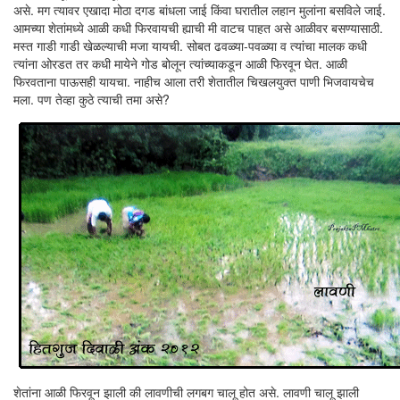
असे. मग त्यावर एखादा मोठा दगड बांधला जाई किंवा घरातील लहान मुलांना बसविले जाई.
आमच्या शेतांमध्ये आळी कधी फिरवायची ह्याची मी वाटच पाहत असे आळीवर बसण्यासाठी.
मस्त गाडी गाडी खेळल्याची मजा यायची. सोबत ढवळ्या-पवळ्या व त्यांचा मालक कधी
त्यांना ओरडत तर कधी मायेने गोड बोलून त्यांच्याकडून आळी फिरवून घेत. आळी
फिरवताना पाऊसही यायचा. नाहीच आला तरी शेतातील चिखलयुक्त पाणी भिजवायचेच
मला. पण तेव्हा कुठे त्याची तमा असे?
शेतांना आळी फिरवून झाली की लावणीची लगबग चालू होत असे. लावणी चालू झाली