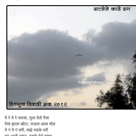
ये रे ये रे पावसा, तुला देतो पैसा
पैसा झाला खोटा, पाऊस आला मोठा
ये गं ये गं सरी, माझे मडके भरी
सर आली धावून, मडके गेले वाहून