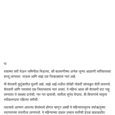
पा
वसाच्या सरी येऊन जमिनीला भिडल्या, की बालपणीच्या अनेक जुन्या आठवणी सरींसारख्या
बरसू लागतात. पाऊस आणि माझं एक जिव्हाळ्याचं नातं आहे.
मी शेतकरी कुटुंबातील मुलगी आहे. माझे आई-वडील दोघेही नोकरी सांभाळून शेती करायचे.
शेतकरी आणि पावसाचं एक जिवाभावाचं नातं असतं. मे महिना आला की शेतकरी वाट पाहू
लागतात ते काळ्या ढगांची, गार गार वार्‍याची, मातीला सुगंध देणार्‍या, बी-बियाणांचे मातृत्व
स्वीकारणार्‍या पहिल्या सरीची.
पावसाचे आगमन आपल्या शेतांमध्ये होणार म्हणून आम्ही मे महिन्यापासूनच वर्षाऋतूच्या
स्वागताच्या तयारीला लागायचो. मे महिन्याच्या दाहक उन्हात मातीची ढेपळं खडखडीत