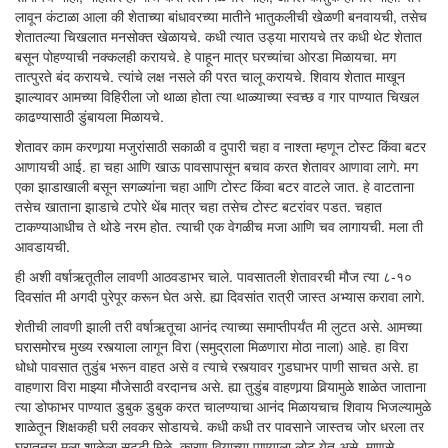
लावून कंटाळा आला की शेताच्या बांधावरच्या मातीने भातुकलीची खेळणी बनवायची, तसेच
शेतातल्या चिखलात मनसोक्त खेळायचे. कधी त्यात उड्या मारायचे तर कधी थेट शेतात
बसून पोहण्याची नक्कलही करायचे. हे पाहून मात्र घरच्यांचा ओरडा मिळायचा. मग
तात्पुरते बंद करायचे. त्यांचे लक्ष नसले की परत चालू करायचे. शिवाय शेतात माखून
झाल्यावर आमच्या विहिरीला जो थाळा होता त्या थाळ्याच्या स्वच्छ व गार पाण्यात चिखल
काढण्यासाठी डुंबायला मिळायचे.
शेतावर काम करणार्‍या मजुरांसाठी सकाळी व दुपारी चहा व नाश्ता म्हणून टोस्ट किंवा बटर
आणायची आई. हा चहा आणि खाऊ पावसापासून बचाव करत शेतावर आणावा लागे. मग
एका झाडाखाली बसून सगळ्यांना चहा आणि टोस्ट किंवा बटर वाटले जात. हे वाटताना
तसेच खाताना झाडाचे टपोरे थेंब मात्र चहा तसेच टोस्ट बटरांवर पडत. चहात
टाकण्याआधीच ते थोडे नरम होत. त्याची एक वेगळीच मजा आणि चव लागायची. मला ती
आवडायची.
ही अशी वर्षाऋतूतील लावणी आठवडाभर चाले. पावसातली शेतावरची मौज त्या ८-१०
दिवसांत मी अगदी पुरेपूर करून घेत असे. ह्या दिवसांत रात्री जास्त अभ्यास करावा लागे.
शेतीची लावणी झाली तरी वर्षाऋतूचा आनंद त्याच्या समाप्तीपर्यंत मी लुटत असे. आमच्या
घरासमोरच मुख्य रस्त्याला लागून विरा (समुद्राला मिळणारा मोठा नाला) आहे. हा विरा
धोधो पावसात तुडुंब भरून वाहत असे व त्याचे रस्त्यावर गुडघाभर पाणी साचत असे. हा
वाहणारा विरा माझ्या मौजेसाठी वरदानच असे. ह्या तुडुंब वाहणार्‍या विर्‍यामुळे शाळेत जाताना
त्या डोफाभर पाण्यात डुबुक डुबुक करत चालण्याचा आनंद मिळायचाच शिवाय भिजल्यामुळे
शाळेतून शिक्षकही घरी लवकर सोडायचे. कधी कधी तर पावसाने जास्तच जोर धरला तर
घरातूनच मला शाळेला सुट्टी मिळे, कारण विर्‍याच्या पाण्याला लोट येत असे. माणसे