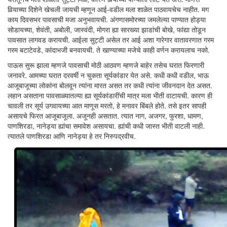
विर्‍याच्या दिशेने खेचली जायची म्हणून आई-वडील मला शाळेत पाठवायचेच नाहीत. मग
काय दिवसभर पावसाची मजा अनुभवायची. अंगणासमोरच्या जमलेल्या पाण्यात होड्या
सोडायच्या, शेवंती, अबोली, जास्वंदी, मोगरा ह्या सारख्या झाडांची बोखे, फांद्या तोडून
पावसात लागवड करायची. आईला सुट्टी असेल तर आई अशा गारेगार वातावरणात गरम
गरम बटाटेवडे, कांदाभजी बनवायची. ते खाण्याच्या मजेचे काही वर्णन करायलाच नको.
पाऊस सुरू झाला म्हणजे पावसाची मोठी आठवण म्हणजे बाहेर तसेच घरात फिरणारी
जनावरे. आमच्या घरात दरवर्षी न चुकता सूर्यकांडार येत असे. कधी कधी वडील, भाऊ
आजूबाजूच्या लोकांना बोलवून त्यांना मारत असत तर कधी त्यांना जीवनदान देत असत.
लहान असताना पावसाळ्यातल्या ह्या सूर्यकांडारींची मात्र मला भीती वाटायची. कारण ही
चावली तर सूर्य उगवायच्या आत माणूस मरतो, हे मनावर बिंबले होते. तसे इतर सापही
असायचे फिरत आजूबाजूला. अजूनही असतात. त्यात नाग, अजगर, फुरशा, धामण,
पाणशिरडा, नानेड्या ह्यांचा समावेश असायचा. ह्यांची कधी जास्त भीती वाटली नाही.
त्यातले पाणशिरडा आणि नानेड्या हे तर निरुपद्रवीच.