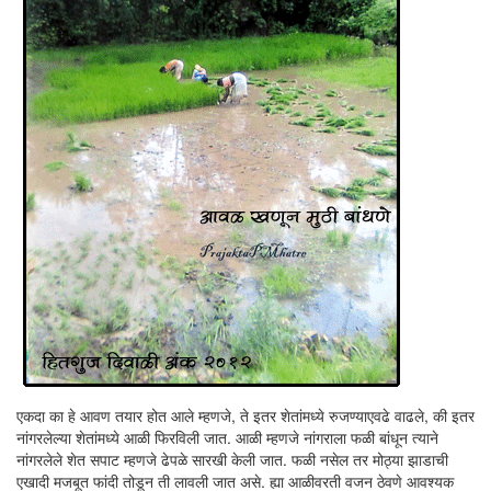
एकदा का हे आवण तयार होत आले म्हणजे, ते इतर शेतांमध्ये रुजण्याएवढे वाढले, की इतर
नांगरलेल्या शेतांमध्ये आळी फिरविली जात. आळी म्हणजे नांगराला फळी बांधून त्याने
नांगरलेले शेत सपाट म्हणजे ढेपळे सारखी केली जात. फळी नसेल तर मोठ्या झाडाची
एखादी मजबूत फांदी तोडून ती लावली जात असे. ह्या आळीवरती वजन ठेवणे आवश्यक