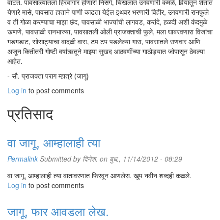
वाटतं. पावसाळ्यातला हिरवागार होणारा निसर्ग, चिखलात उगवणारी कमळे, विर्‍यांतून शेतात
येणारे मासे, पावसात हाताने पाणी काढता येईल इथवर भरणारी विहीर, उगवणारी रानफुले
व ती गोळा करण्याचा माझा छंद, पावसाळी भाज्यांची लागवड, करांदे, हळदी अशी कंदमुळे
खणणे, पावसाळी रानभाज्या, पावसातली ओली प्राजक्ताची फुले, मला घाबरवणारा विजांचा
गडगडाट, सोसाट्याचा वादळी वारा, टप टप पडलेल्या गारा, पावसातले सणवार आणि
अजून कितीतरी गोष्टी वर्षाऋतूने माझ्या सुखद आठवणींच्या गाठोड्यात जोपासून ठेवल्या
आहेत.
- सौ. प्राजक्ता पराग म्हात्रे (जागू)
Log in
to post comments
प्रतिसाद
वा जागू, आम्हालाही त्या
Permalink
Submitted by
दिनेश.
on बुध., 11/14/2012 - 08:29
वा जागू, आम्हालाही त्या वातावरणात फिरवून आणलेस. खुप नवीन शब्दही कळले.
Log in
to post comments
जागू, फार आवडला लेख.