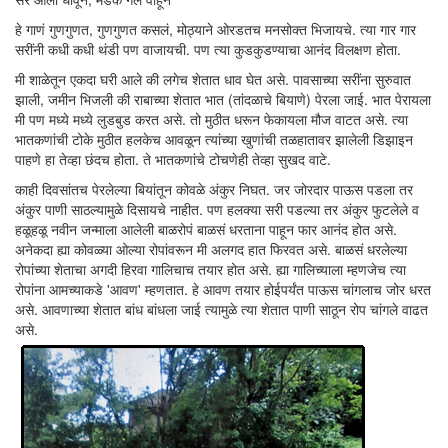
हे गाणं गुणगुणत, गुणगुणत कसलं, मोठ्याने ओरडतच मनसोक्त भिजायचे. त्या गार गार
सरींनी कधी कधी थंडी पण वाजायची. पण त्या कुडकुडण्याचा आनंद विलक्षण होता.
मी शाळेतून एकदा घरी आले की लगेच शेतात धाव घेत असे. पावसाच्या सरींना सुरुवात
झाली, जमीन भिजली की राबाच्या शेतात भात (तांदळाचे बियाणे) पेरला जाई. भात पेरायला
मी पण मध्ये मध्ये लुडबुड करत असे. तो मुठीत धरून फेकायला मौज वाटत असे. त्या
भातकणांची टोके मुठीत हलकेच आवळून त्यांच्या खुणांची तळहातावर झालेली डिझाइन
पाहणे हा तेव्हा छंदच होता. ते भातकणांचे टोचणेही तेव्हा सुखद वाटे.
काही दिवसांतच पेरलेल्या बियांतून कोवळे अंकुर निघत. जर जोरदार पाऊस पडला तर
अंकुर पाणी साठल्यामुळे दिसायचे नाहीत. पण हलक्या सरी पडल्या तर अंकुर फुटलेले व
हळूहळू नवीन जन्माला आलेली बाळरोपं बाळसं धरताना पाहून फार आनंद होत असे.
अनेकदा ह्या कोवळ्या ओल्या रोपांवरून मी अलगद हात फिरवत असे. बाळसं धरलेल्या
रोपांच्या शेताचा अगदी हिरवा गालिचाच तयार होत असे. ह्या गालिच्याला म्हणजेच त्या
रोपांना आमच्याकडे 'आवण' म्हणतात. हे आवण तयार होईपर्यंत पाऊस चांगलाच जोर धरत
असे. आवणाच्या शेतात बांध बांधला जाई त्यामुळे त्या शेतात पाणी साठून रोप चांगले वाढत
असे.