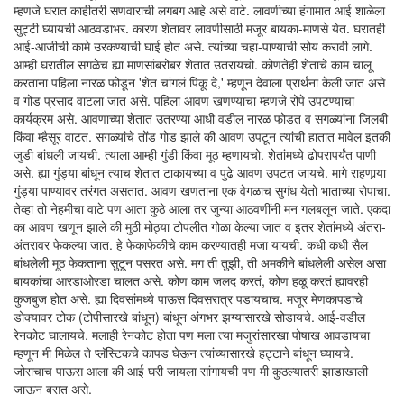
म्हणजे घरात काहीतरी सणवाराची लगबग आहे असे वाटे. लावणीच्या हंगामात आई शाळेला
सुट्टी घ्यायची आठवडाभर. कारण शेतावर लावणीसाठी मजूर बायका-माणसे येत. घरातही
आई-आजीची कामे उरकण्याची घाई होत असे. त्यांच्या चहा-पाण्याची सोय करावी लागे.
आम्ही घरातील सगळेच ह्या माणसांबरोबर शेतात उतरायचो. कोणतेही शेताचे काम चालू
करताना पहिला नारळ फोडून 'शेत चांगलं पिकू दे,' म्हणून देवाला प्रार्थना केली जात असे
व गोड प्रसाद वाटला जात असे. पहिला आवण खणण्याचा म्हणजे रोपे उपटण्याचा
कार्यक्रम असे. आवणाच्या शेतात उतरण्या आधी वडील नारळ फोडत व सगळ्यांना जिलबी
किंवा म्हैसूर वाटत. सगळ्यांचे तोंड गोड झाले की आवण उपटून त्यांची हातात मावेल इतकी
जुडी बांधली जायची. त्याला आम्ही गुंडी किंवा मूठ म्हणायचो. शेतांमध्ये ढोपरापर्यंत पाणी
असे. ह्या गुंड्या बांधून त्याच शेतात टाकायच्या व पुढे आवण उपटत जायचे. मागे राहणार्‍या
गुंड्या पाण्यावर तरंगत असतात. आवण खणताना एक वेगळाच सुगंध येतो भाताच्या रोपाचा.
तेव्हा तो नेहमीचा वाटे पण आता कुठे आला तर जुन्या आठवणींनी मन गलबलून जाते. एकदा
का आवण खणून झाले की मुठी मोठ्या टोपलीत गोळा केल्या जात व इतर शेतांमध्ये अंतरा-
अंतरावर फेकल्या जात. हे फेकाफेकीचे काम करण्यातही मजा यायची. कधी कधी सैल
बांधलेली मूठ फेकताना सुटून पसरत असे. मग ती तुझी, ती अमकीने बांधलेली असेल असा
बायकांचा आरडाओरडा चालत असे. कोण काम जलद करतं, कोण हळू करतं ह्यावरही
कुजबुज होत असे. ह्या दिवसांमध्ये पाऊस दिवसरात्र पडायचाच. मजूर मेणकापडाचे
डोक्यावर टोक (टोपीसारखे बांधून) बांधून अंगभर झग्यासारखे सोडायचे. आई-वडील
रेनकोट घालायचे. मलाही रेनकोट होता पण मला त्या मजुरांसारखा पोषाख आवडायचा
म्हणून मी मिळेल ते प्लॅस्टिकचे कापड घेऊन त्यांच्यासारखे हट्टाने बांधून घ्यायचे.
जोराचाच पाऊस आला की आई घरी जायला सांगायची पण मी कुठल्यातरी झाडाखाली
जाऊन बसत असे.