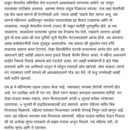
वाळून शेतातील जमिनीला भेगा पडल्याने आकाशाकडे पाण्याच्या आशेने 'आ' वासून
पावसाच्या प्रतिक्षेत असतात. आमच्या शेतात तांदूळ पिकवला जायचा. पाच-सहा शेतांपैकी
एक शेत खास म्हणजे बी पेरणीसाठी असे. त्याला आम्ही 'राबाचे शेत' म्हणत असू. राब
म्हणजे महिनाभर आधीपासून जमलेला पालापाचोळा ह्या शेतात टाकायचा आणि तो
जाळायचा. त्यामुळे शेतातील तणाचे (गवत) बी जळून मातीही भुसभुशीत होते. हा राब
जाळताना, जाळलेल्या पाल्याच्या धुराचा एक वेगळाच गंध येतो. रस्त्याने जाताना आजही
कुठे तो वास आला की मला पूर्वीची जुनी मैत्रीण भेटल्याप्रमाणे आनंद होतो. राब करताना
आम्हा बच्चेकंपनीची त्यात लुडबुड असायचीच. राब लावला की सुकलेलं गवत वगैरे
ताडताड आवाज करत पेटायचं, तेव्हा दिवाळीतील फटाके वाजल्याचा आनंद होत असे. ह्या
आवाजाने छोटे पक्षीही आवाज करत इकडे तिकडे सैरभैर फिरत असत. मे महिना असल्याने
वाडीत जिकडे तिकडे आंब्याचे बाठे पडलेले असत. मग आम्ही बच्चेकंपनी हे बाठे गोळा
करायचो आणि त्या आगीमध्ये भाजून ते फोडून त्यातली कोय खायचो. कोय कडवट लागते
पण त्याच्यावर पाणी प्यायले की आवळ्याप्रमाणे गोड चव येते. तो कडू रानमेवाही आम्ही
चवी‌-चवीने खायचो.
राब हा मे महिन्याच्या दाहक उन्हात केला जाई. राबासकट सगळ्या शेतांची नांगरणी होत
असे. मग प्रतीक्षा असे ती गार गार, हिरवे स्वप्न साकार करणार्‍या पावसाच्या सरींची. पण
तेव्हा पाऊस फसवा नव्हता, वचन दिल्याप्रमाणे अगदी ७ जूनला बरोबर स्टेशनवर
उतरायचा. ७ जूनची मी वाढदिवसासारखी वाट बघायचे. कारण पहिल्या सरीत चिंब
भिजायला मिळायचे. पहिल्या पावसात भिजल्यावर त्वचेची रोगराई निघून जाते म्हणून आई
स्वतः ह्या पहिल्या पावसात मला भिजायला सांगायची. पहिला पाऊस मातीला येऊन भिडला
की जो अनोखा सुगंध दरवळतो तो माझ्या मनाला अजून भिडतो. त्या पहिल्या सरी, तो
मातीचा सुगंध आणि ते पावसात-