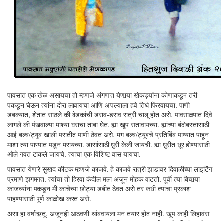
पावसात एक खेळ असायचा तो म्हणजे अंगणात येणार्‍या खेकड्यांना कोणाकडून तरी
पकडून घेऊन त्यांना दोरा लावायचा आणि आपल्याला हवे तिथे फिरवायचा. पाणी
डबक्यात, शेतात साठले की बेडकांची डराव-डराव रात्री चालू होत असे. पावसाळ्यात दिवे
लागले की पंखवाल्या माश्या घराचा ताबा घेत. ह्या खूप सतावायच्या. ह्यांच्या बंदोबस्तासाठी
आई बल्ब/ट्यूब खाली परातीत पाणी ठेवत असे. मग बल्ब/ट्यूबचे प्रतिबिंब पाण्यात पाहून
माशा त्या पाण्यात पडून मरायच्या. डासांसाठी धुरी केली जायची. ह्या धुरीत धूर होण्यासाठी
ओले गवत टाकले जायचे. त्याचा एक विशिष्ट वास यायचा.
पावसात येणारे सुखद कीटक म्हणजे काजवे. हे काजवे रात्री झाडावर दिवाळीच्या लाइटिंग
प्रमाणे झगमगत. त्यांचा तो हिरवा कंदील मला अजून मोहक वाटतो. पूर्वी त्या बिचार्‍या
काजव्यांना पकडून मी काचेच्या छोट्या डबीत ठेवत असे तर कधी त्यांचा प्रकाश
पाहण्यासाठी पूर्ण काळोख करत असे.
असा हा वर्षाऋतू. अजूनही आठवणी थांबवायला मन तयार होत नाही. खूप काही लिहावंस