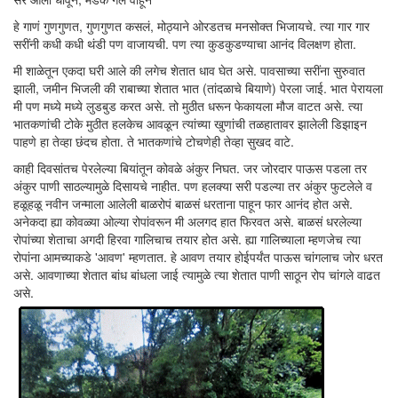
हे गाणं गुणगुणत, गुणगुणत कसलं, मोठ्याने ओरडतच मनसोक्त भिजायचे. त्या गार गार
सरींनी कधी कधी थंडी पण वाजायची. पण त्या कुडकुडण्याचा आनंद विलक्षण होता.
मी शाळेतून एकदा घरी आले की लगेच शेतात धाव घेत असे. पावसाच्या सरींना सुरुवात
झाली, जमीन भिजली की राबाच्या शेतात भात (तांदळाचे बियाणे) पेरला जाई. भात पेरायला
मी पण मध्ये मध्ये लुडबुड करत असे. तो मुठीत धरून फेकायला मौज वाटत असे. त्या
भातकणांची टोके मुठीत हलकेच आवळून त्यांच्या खुणांची तळहातावर झालेली डिझाइन
पाहणे हा तेव्हा छंदच होता. ते भातकणांचे टोचणेही तेव्हा सुखद वाटे.
काही दिवसांतच पेरलेल्या बियांतून कोवळे अंकुर निघत. जर जोरदार पाऊस पडला तर
अंकुर पाणी साठल्यामुळे दिसायचे नाहीत. पण हलक्या सरी पडल्या तर अंकुर फुटलेले व
हळूहळू नवीन जन्माला आलेली बाळरोपं बाळसं धरताना पाहून फार आनंद होत असे.
अनेकदा ह्या कोवळ्या ओल्या रोपांवरून मी अलगद हात फिरवत असे. बाळसं धरलेल्या
रोपांच्या शेताचा अगदी हिरवा गालिचाच तयार होत असे. ह्या गालिच्याला म्हणजेच त्या
रोपांना आमच्याकडे 'आवण' म्हणतात. हे आवण तयार होईपर्यंत पाऊस चांगलाच जोर धरत
असे. आवणाच्या शेतात बांध बांधला जाई त्यामुळे त्या शेतात पाणी साठून रोप चांगले वाढत
असे.