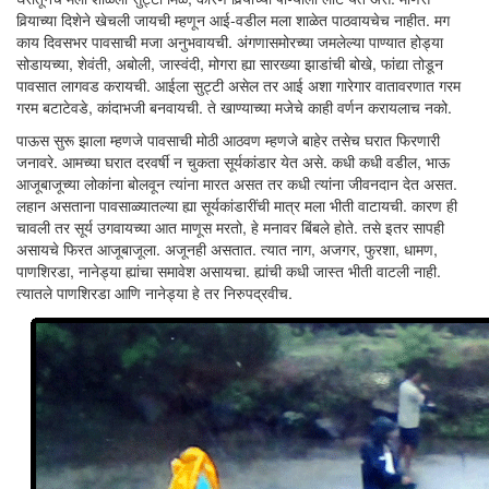
विर्‍याच्या दिशेने खेचली जायची म्हणून आई-वडील मला शाळेत पाठवायचेच नाहीत. मग
काय दिवसभर पावसाची मजा अनुभवायची. अंगणासमोरच्या जमलेल्या पाण्यात होड्या
सोडायच्या, शेवंती, अबोली, जास्वंदी, मोगरा ह्या सारख्या झाडांची बोखे, फांद्या तोडून
पावसात लागवड करायची. आईला सुट्टी असेल तर आई अशा गारेगार वातावरणात गरम
गरम बटाटेवडे, कांदाभजी बनवायची. ते खाण्याच्या मजेचे काही वर्णन करायलाच नको.
पाऊस सुरू झाला म्हणजे पावसाची मोठी आठवण म्हणजे बाहेर तसेच घरात फिरणारी
जनावरे. आमच्या घरात दरवर्षी न चुकता सूर्यकांडार येत असे. कधी कधी वडील, भाऊ
आजूबाजूच्या लोकांना बोलवून त्यांना मारत असत तर कधी त्यांना जीवनदान देत असत.
लहान असताना पावसाळ्यातल्या ह्या सूर्यकांडारींची मात्र मला भीती वाटायची. कारण ही
चावली तर सूर्य उगवायच्या आत माणूस मरतो, हे मनावर बिंबले होते. तसे इतर सापही
असायचे फिरत आजूबाजूला. अजूनही असतात. त्यात नाग, अजगर, फुरशा, धामण,
पाणशिरडा, नानेड्या ह्यांचा समावेश असायचा. ह्यांची कधी जास्त भीती वाटली नाही.
त्यातले पाणशिरडा आणि नानेड्या हे तर निरुपद्रवीच.