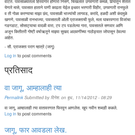
वाटतं. पावसाळ्यातला हिरवागार होणारा निसर्ग, चिखलात उगवणारी कमळे, विर्‍यांतून शेतात
येणारे मासे, पावसात हाताने पाणी काढता येईल इथवर भरणारी विहीर, उगवणारी रानफुले
व ती गोळा करण्याचा माझा छंद, पावसाळी भाज्यांची लागवड, करांदे, हळदी अशी कंदमुळे
खणणे, पावसाळी रानभाज्या, पावसातली ओली प्राजक्ताची फुले, मला घाबरवणारा विजांचा
गडगडाट, सोसाट्याचा वादळी वारा, टप टप पडलेल्या गारा, पावसातले सणवार आणि
अजून कितीतरी गोष्टी वर्षाऋतूने माझ्या सुखद आठवणींच्या गाठोड्यात जोपासून ठेवल्या
आहेत.
- सौ. प्राजक्ता पराग म्हात्रे (जागू)
Log in
to post comments
प्रतिसाद
वा जागू, आम्हालाही त्या
Permalink
Submitted by
दिनेश.
on बुध., 11/14/2012 - 08:29
वा जागू, आम्हालाही त्या वातावरणात फिरवून आणलेस. खुप नवीन शब्दही कळले.
Log in
to post comments
जागू, फार आवडला लेख.