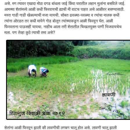
असे. मग त्यावर एखादा मोठा दगड बांधला जाई किंवा घरातील लहान मुलांना बसविले जाई.
आमच्या शेतांमध्ये आळी कधी फिरवायची ह्याची मी वाटच पाहत असे आळीवर बसण्यासाठी.
मस्त गाडी गाडी खेळल्याची मजा यायची. सोबत ढवळ्या-पवळ्या व त्यांचा मालक कधी
त्यांना ओरडत तर कधी मायेने गोड बोलून त्यांच्याकडून आळी फिरवून घेत. आळी
फिरवताना पाऊसही यायचा. नाहीच आला तरी शेतातील चिखलयुक्त पाणी भिजवायचेच
मला. पण तेव्हा कुठे त्याची तमा असे?
शेतांना आळी फिरवून झाली की लावणीची लगबग चालू होत असे. लावणी चालू झाली