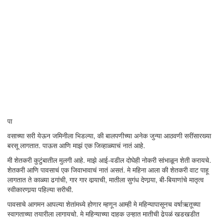
पा
वसाच्या सरी येऊन जमिनीला भिडल्या, की बालपणीच्या अनेक जुन्या आठवणी सरींसारख्या
बरसू लागतात. पाऊस आणि माझं एक जिव्हाळ्याचं नातं आहे.
मी शेतकरी कुटुंबातील मुलगी आहे. माझे आई-वडील दोघेही नोकरी सांभाळून शेती करायचे.
शेतकरी आणि पावसाचं एक जिवाभावाचं नातं असतं. मे महिना आला की शेतकरी वाट पाहू
लागतात ते काळ्या ढगांची, गार गार वार्‍याची, मातीला सुगंध देणार्‍या, बी-बियाणांचे मातृत्व
स्वीकारणार्‍या पहिल्या सरीची.
पावसाचे आगमन आपल्या शेतांमध्ये होणार म्हणून आम्ही मे महिन्यापासूनच वर्षाऋतूच्या
स्वागताच्या तयारीला लागायचो. मे महिन्याच्या दाहक उन्हात मातीची ढेपळं खडखडीत