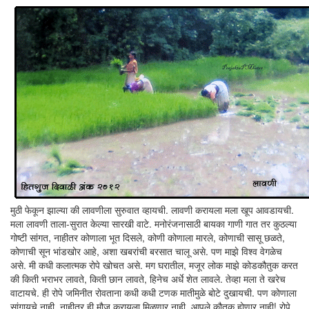
मुठी फेकून झाल्या की लावणीला सुरुवात व्हायची. लावणी करायला मला खूप आवडायची.
मला लावणी ताला-सुरात केल्या सारखी वाटे. मनोरंजनासाठी बायका गाणी गात तर कुठल्या
गोष्टी सांगत, नाहीतर कोणाला भूत दिसले, कोणी कोणाला मारले, कोणाची सासू छळते,
कोणाची सून भांडखोर आहे, अशा खबरांची बरसात चालू असे. पण माझे विश्व वेगळेच
असे. मी कधी कलात्मक रोपे खोचत असे. मग घरातील, मजूर लोक माझे कोडकौतुक करत
की किती भराभर लावते, किती छान लावते, हिनेच अर्धे शेत लावले. तेव्हा मला ते खरेच
वाटायचे. ही रोपे जमिनीत रोवताना कधी कधी टणक मातीमुळे बोटे दुखायची. पण कोणाला
सांगायचे नाही, नाहीतर ही मौज करायला मिळणार नाही, आपले कौतुक होणार नाही! रोपे