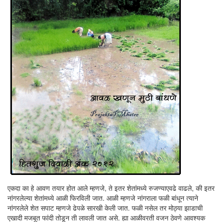
एकदा का हे आवण तयार होत आले म्हणजे, ते इतर शेतांमध्ये रुजण्याएवढे वाढले, की इतर
नांगरलेल्या शेतांमध्ये आळी फिरविली जात. आळी म्हणजे नांगराला फळी बांधून त्याने
नांगरलेले शेत सपाट म्हणजे ढेपळे सारखी केली जात. फळी नसेल तर मोठ्या झाडाची
एखादी मजबूत फांदी तोडून ती लावली जात असे. ह्या आळीवरती वजन ठेवणे आवश्यक