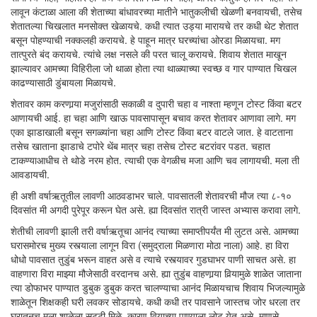
लावून कंटाळा आला की शेताच्या बांधावरच्या मातीने भातुकलीची खेळणी बनवायची, तसेच
शेतातल्या चिखलात मनसोक्त खेळायचे. कधी त्यात उड्या मारायचे तर कधी थेट शेतात
बसून पोहण्याची नक्कलही करायचे. हे पाहून मात्र घरच्यांचा ओरडा मिळायचा. मग
तात्पुरते बंद करायचे. त्यांचे लक्ष नसले की परत चालू करायचे. शिवाय शेतात माखून
झाल्यावर आमच्या विहिरीला जो थाळा होता त्या थाळ्याच्या स्वच्छ व गार पाण्यात चिखल
काढण्यासाठी डुंबायला मिळायचे.
शेतावर काम करणार्‍या मजुरांसाठी सकाळी व दुपारी चहा व नाश्ता म्हणून टोस्ट किंवा बटर
आणायची आई. हा चहा आणि खाऊ पावसापासून बचाव करत शेतावर आणावा लागे. मग
एका झाडाखाली बसून सगळ्यांना चहा आणि टोस्ट किंवा बटर वाटले जात. हे वाटताना
तसेच खाताना झाडाचे टपोरे थेंब मात्र चहा तसेच टोस्ट बटरांवर पडत. चहात
टाकण्याआधीच ते थोडे नरम होत. त्याची एक वेगळीच मजा आणि चव लागायची. मला ती
आवडायची.
ही अशी वर्षाऋतूतील लावणी आठवडाभर चाले. पावसातली शेतावरची मौज त्या ८-१०
दिवसांत मी अगदी पुरेपूर करून घेत असे. ह्या दिवसांत रात्री जास्त अभ्यास करावा लागे.
शेतीची लावणी झाली तरी वर्षाऋतूचा आनंद त्याच्या समाप्तीपर्यंत मी लुटत असे. आमच्या
घरासमोरच मुख्य रस्त्याला लागून विरा (समुद्राला मिळणारा मोठा नाला) आहे. हा विरा
धोधो पावसात तुडुंब भरून वाहत असे व त्याचे रस्त्यावर गुडघाभर पाणी साचत असे. हा
वाहणारा विरा माझ्या मौजेसाठी वरदानच असे. ह्या तुडुंब वाहणार्‍या विर्‍यामुळे शाळेत जाताना
त्या डोफाभर पाण्यात डुबुक डुबुक करत चालण्याचा आनंद मिळायचाच शिवाय भिजल्यामुळे
शाळेतून शिक्षकही घरी लवकर सोडायचे. कधी कधी तर पावसाने जास्तच जोर धरला तर
घरातूनच मला शाळेला सुट्टी मिळे, कारण विर्‍याच्या पाण्याला लोट येत असे. माणसे