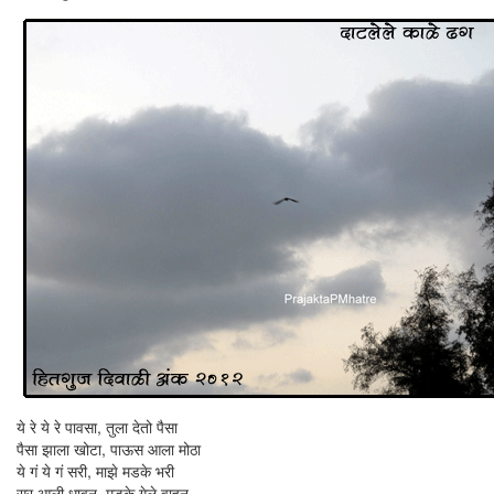
ये रे ये रे पावसा, तुला देतो पैसा
पैसा झाला खोटा, पाऊस आला मोठा
ये गं ये गं सरी, माझे मडके भरी
सर आली धावून, मडके गेले वाहून