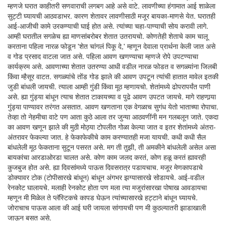
म्हणजे घरात काहीतरी सणवाराची लगबग आहे असे वाटे. लावणीच्या हंगामात आई शाळेला
सुट्टी घ्यायची आठवडाभर. कारण शेतावर लावणीसाठी मजूर बायका-माणसे येत. घरातही
आई-आजीची कामे उरकण्याची घाई होत असे. त्यांच्या चहा-पाण्याची सोय करावी लागे.
आम्ही घरातील सगळेच ह्या माणसांबरोबर शेतात उतरायचो. कोणतेही शेताचे काम चालू
करताना पहिला नारळ फोडून 'शेत चांगलं पिकू दे,' म्हणून देवाला प्रार्थना केली जात असे
व गोड प्रसाद वाटला जात असे. पहिला आवण खणण्याचा म्हणजे रोपे उपटण्याचा
कार्यक्रम असे. आवणाच्या शेतात उतरण्या आधी वडील नारळ फोडत व सगळ्यांना जिलबी
किंवा म्हैसूर वाटत. सगळ्यांचे तोंड गोड झाले की आवण उपटून त्यांची हातात मावेल इतकी
जुडी बांधली जायची. त्याला आम्ही गुंडी किंवा मूठ म्हणायचो. शेतांमध्ये ढोपरापर्यंत पाणी
असे. ह्या गुंड्या बांधून त्याच शेतात टाकायच्या व पुढे आवण उपटत जायचे. मागे राहणार्‍या
गुंड्या पाण्यावर तरंगत असतात. आवण खणताना एक वेगळाच सुगंध येतो भाताच्या रोपाचा.
तेव्हा तो नेहमीचा वाटे पण आता कुठे आला तर जुन्या आठवणींनी मन गलबलून जाते. एकदा
का आवण खणून झाले की मुठी मोठ्या टोपलीत गोळा केल्या जात व इतर शेतांमध्ये अंतरा-
अंतरावर फेकल्या जात. हे फेकाफेकीचे काम करण्यातही मजा यायची. कधी कधी सैल
बांधलेली मूठ फेकताना सुटून पसरत असे. मग ती तुझी, ती अमकीने बांधलेली असेल असा
बायकांचा आरडाओरडा चालत असे. कोण काम जलद करतं, कोण हळू करतं ह्यावरही
कुजबुज होत असे. ह्या दिवसांमध्ये पाऊस दिवसरात्र पडायचाच. मजूर मेणकापडाचे
डोक्यावर टोक (टोपीसारखे बांधून) बांधून अंगभर झग्यासारखे सोडायचे. आई-वडील
रेनकोट घालायचे. मलाही रेनकोट होता पण मला त्या मजुरांसारखा पोषाख आवडायचा
म्हणून मी मिळेल ते प्लॅस्टिकचे कापड घेऊन त्यांच्यासारखे हट्टाने बांधून घ्यायचे.
जोराचाच पाऊस आला की आई घरी जायला सांगायची पण मी कुठल्यातरी झाडाखाली
जाऊन बसत असे.