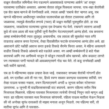
वाळून शेतातील जमिनीला भेगा पडल्याने आकाशाकडे पाण्याच्या आशेने 'आ' वासून
पावसाच्या प्रतिक्षेत असतात. आमच्या शेतात तांदूळ पिकवला जायचा. पाच-सहा शेतांपैकी
एक शेत खास म्हणजे बी पेरणीसाठी असे. त्याला आम्ही 'राबाचे शेत' म्हणत असू. राब
म्हणजे महिनाभर आधीपासून जमलेला पालापाचोळा ह्या शेतात टाकायचा आणि तो
जाळायचा. त्यामुळे शेतातील तणाचे (गवत) बी जळून मातीही भुसभुशीत होते. हा राब
जाळताना, जाळलेल्या पाल्याच्या धुराचा एक वेगळाच गंध येतो. रस्त्याने जाताना आजही
कुठे तो वास आला की मला पूर्वीची जुनी मैत्रीण भेटल्याप्रमाणे आनंद होतो. राब करताना
आम्हा बच्चेकंपनीची त्यात लुडबुड असायचीच. राब लावला की सुकलेलं गवत वगैरे
ताडताड आवाज करत पेटायचं, तेव्हा दिवाळीतील फटाके वाजल्याचा आनंद होत असे. ह्या
आवाजाने छोटे पक्षीही आवाज करत इकडे तिकडे सैरभैर फिरत असत. मे महिना असल्याने
वाडीत जिकडे तिकडे आंब्याचे बाठे पडलेले असत. मग आम्ही बच्चेकंपनी हे बाठे गोळा
करायचो आणि त्या आगीमध्ये भाजून ते फोडून त्यातली कोय खायचो. कोय कडवट लागते
पण त्याच्यावर पाणी प्यायले की आवळ्याप्रमाणे गोड चव येते. तो कडू रानमेवाही आम्ही
चवी‌-चवीने खायचो.
राब हा मे महिन्याच्या दाहक उन्हात केला जाई. राबासकट सगळ्या शेतांची नांगरणी होत
असे. मग प्रतीक्षा असे ती गार गार, हिरवे स्वप्न साकार करणार्‍या पावसाच्या सरींची. पण
तेव्हा पाऊस फसवा नव्हता, वचन दिल्याप्रमाणे अगदी ७ जूनला बरोबर स्टेशनवर
उतरायचा. ७ जूनची मी वाढदिवसासारखी वाट बघायचे. कारण पहिल्या सरीत चिंब
भिजायला मिळायचे. पहिल्या पावसात भिजल्यावर त्वचेची रोगराई निघून जाते म्हणून आई
स्वतः ह्या पहिल्या पावसात मला भिजायला सांगायची. पहिला पाऊस मातीला येऊन भिडला
की जो अनोखा सुगंध दरवळतो तो माझ्या मनाला अजून भिडतो. त्या पहिल्या सरी, तो
मातीचा सुगंध आणि ते पावसात-