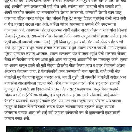
सुट्टी घ्यायची आठवडाभर. कारण शेतावर लावणीसाठी मजूर बायका-माणसे येत. घरातही
आई-आजीची कामे उरकण्याची घाई होत असे. त्यांच्या चहा-पाण्याची सोय करावी लागे.
आम्ही घरातील सगळेच ह्या माणसांबरोबर शेतात उतरायचो. कोणतेही शेताचे काम चालू
करताना पहिला नारळ फोडून 'शेत चांगलं पिकू दे,' म्हणून देवाला प्रार्थना केली जात असे
व गोड प्रसाद वाटला जात असे. पहिला आवण खणण्याचा म्हणजे रोपे उपटण्याचा
कार्यक्रम असे. आवणाच्या शेतात उतरण्या आधी वडील नारळ फोडत व सगळ्यांना जिलबी
किंवा म्हैसूर वाटत. सगळ्यांचे तोंड गोड झाले की आवण उपटून त्यांची हातात मावेल इतकी
जुडी बांधली जायची. त्याला आम्ही गुंडी किंवा मूठ म्हणायचो. शेतांमध्ये ढोपरापर्यंत पाणी
असे. ह्या गुंड्या बांधून त्याच शेतात टाकायच्या व पुढे आवण उपटत जायचे. मागे राहणार्‍या
गुंड्या पाण्यावर तरंगत असतात. आवण खणताना एक वेगळाच सुगंध येतो भाताच्या रोपाचा.
तेव्हा तो नेहमीचा वाटे पण आता कुठे आला तर जुन्या आठवणींनी मन गलबलून जाते. एकदा
का आवण खणून झाले की मुठी मोठ्या टोपलीत गोळा केल्या जात व इतर शेतांमध्ये अंतरा-
अंतरावर फेकल्या जात. हे फेकाफेकीचे काम करण्यातही मजा यायची. कधी कधी सैल
बांधलेली मूठ फेकताना सुटून पसरत असे. मग ती तुझी, ती अमकीने बांधलेली असेल असा
बायकांचा आरडाओरडा चालत असे. कोण काम जलद करतं, कोण हळू करतं ह्यावरही
कुजबुज होत असे. ह्या दिवसांमध्ये पाऊस दिवसरात्र पडायचाच. मजूर मेणकापडाचे
डोक्यावर टोक (टोपीसारखे बांधून) बांधून अंगभर झग्यासारखे सोडायचे. आई-वडील
रेनकोट घालायचे. मलाही रेनकोट होता पण मला त्या मजुरांसारखा पोषाख आवडायचा
म्हणून मी मिळेल ते प्लॅस्टिकचे कापड घेऊन त्यांच्यासारखे हट्टाने बांधून घ्यायचे.
जोराचाच पाऊस आला की आई घरी जायला सांगायची पण मी कुठल्यातरी झाडाखाली
जाऊन बसत असे.