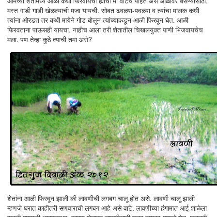
आमच्या शेतांमध्ये आळी कधी फिरवायची ह्याची मी वाटच पाहत असे आळीवर बसण्यासाठी.
मस्त गाडी गाडी खेळल्याची मजा यायची. सोबत ढवळ्या-पवळ्या व त्यांचा मालक कधी
त्यांना ओरडत तर कधी मायेने गोड बोलून त्यांच्याकडून आळी फिरवून घेत. आळी
फिरवताना पाऊसही यायचा. नाहीच आला तरी शेतातील चिखलयुक्त पाणी भिजवायचेच
मला. पण तेव्हा कुठे त्याची तमा असे?
शेतांना आळी फिरवून झाली की लावणीची लगबग चालू होत असे. लावणी चालू झाली
म्हणजे घरात काहीतरी सणवाराची लगबग आहे असे वाटे. लावणीच्या हंगामात आई शाळेला