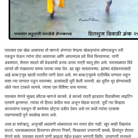
पावसात एक खेळ असायचा तो म्हणजे अंगणात येणार्‍या खेकड्यांना कोणाकडून तरी
पकडून घेऊन त्यांना दोरा लावायचा आणि आपल्याला हवे तिथे फिरवायचा. पाणी
डबक्यात, शेतात साठले की बेडकांची डराव-डराव रात्री चालू होत असे. पावसाळ्यात दिवे
लागले की पंखवाल्या माश्या घराचा ताबा घेत. ह्या खूप सतावायच्या. ह्यांच्या बंदोबस्तासाठी
आई बल्ब/ट्यूब खाली परातीत पाणी ठेवत असे. मग बल्ब/ट्यूबचे प्रतिबिंब पाण्यात पाहून
माशा त्या पाण्यात पडून मरायच्या. डासांसाठी धुरी केली जायची. ह्या धुरीत धूर होण्यासाठी
ओले गवत टाकले जायचे. त्याचा एक विशिष्ट वास यायचा.
पावसात येणारे सुखद कीटक म्हणजे काजवे. हे काजवे रात्री झाडावर दिवाळीच्या लाइटिंग
प्रमाणे झगमगत. त्यांचा तो हिरवा कंदील मला अजून मोहक वाटतो. पूर्वी त्या बिचार्‍या
काजव्यांना पकडून मी काचेच्या छोट्या डबीत ठेवत असे तर कधी त्यांचा प्रकाश
पाहण्यासाठी पूर्ण काळोख करत असे.
असा हा वर्षाऋतू. अजूनही आठवणी थांबवायला मन तयार होत नाही. खूप काही लिहावंस
वाटतं. पावसाळ्यातला हिरवागार होणारा निसर्ग, चिखलात उगवणारी कमळे, विर्‍यांतून शेतात
येणारे मासे, पावसात हाताने पाणी काढता येईल इथवर भरणारी विहीर, उगवणारी रानफुले