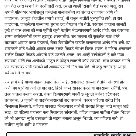
एक शेत खास म्हणजे बी पेरणीसाठी असे. त्याला आम्ही 'राबाचे शेत' म्हणत असू. राब
म्हणजे महिनाभर आधीपासून जमलेला पालापाचोळा ह्या शेतात टाकायचा आणि तो
जाळायचा. त्यामुळे शेतातील तणाचे (गवत) बी जळून मातीही भुसभुशीत होते. हा राब
जाळताना, जाळलेल्या पाल्याच्या धुराचा एक वेगळाच गंध येतो. रस्त्याने जाताना आजही
कुठे तो वास आला की मला पूर्वीची जुनी मैत्रीण भेटल्याप्रमाणे आनंद होतो. राब करताना
आम्हा बच्चेकंपनीची त्यात लुडबुड असायचीच. राब लावला की सुकलेलं गवत वगैरे
ताडताड आवाज करत पेटायचं, तेव्हा दिवाळीतील फटाके वाजल्याचा आनंद होत असे. ह्या
आवाजाने छोटे पक्षीही आवाज करत इकडे तिकडे सैरभैर फिरत असत. मे महिना असल्याने
वाडीत जिकडे तिकडे आंब्याचे बाठे पडलेले असत. मग आम्ही बच्चेकंपनी हे बाठे गोळा
करायचो आणि त्या आगीमध्ये भाजून ते फोडून त्यातली कोय खायचो. कोय कडवट लागते
पण त्याच्यावर पाणी प्यायले की आवळ्याप्रमाणे गोड चव येते. तो कडू रानमेवाही आम्ही
चवी‌-चवीने खायचो.
राब हा मे महिन्याच्या दाहक उन्हात केला जाई. राबासकट सगळ्या शेतांची नांगरणी होत
असे. मग प्रतीक्षा असे ती गार गार, हिरवे स्वप्न साकार करणार्‍या पावसाच्या सरींची. पण
तेव्हा पाऊस फसवा नव्हता, वचन दिल्याप्रमाणे अगदी ७ जूनला बरोबर स्टेशनवर
उतरायचा. ७ जूनची मी वाढदिवसासारखी वाट बघायचे. कारण पहिल्या सरीत चिंब
भिजायला मिळायचे. पहिल्या पावसात भिजल्यावर त्वचेची रोगराई निघून जाते म्हणून आई
स्वतः ह्या पहिल्या पावसात मला भिजायला सांगायची. पहिला पाऊस मातीला येऊन भिडला
की जो अनोखा सुगंध दरवळतो तो माझ्या मनाला अजून भिडतो. त्या पहिल्या सरी, तो
मातीचा सुगंध आणि ते पावसात-