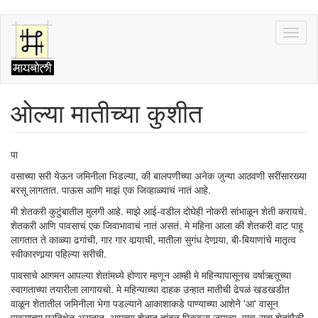
Skip
Toggl
to
naviga
main
content
ओल्या मातीच्या कुशीत
पा
वसाच्या सरी येऊन जमिनीला भिडल्या, की बालपणीच्या अनेक जुन्या आठवणी सरींसारख्या
बरसू लागतात. पाऊस आणि माझं एक जिव्हाळ्याचं नातं आहे.
मी शेतकरी कुटुंबातील मुलगी आहे. माझे आई-वडील दोघेही नोकरी सांभाळून शेती करायचे.
शेतकरी आणि पावसाचं एक जिवाभावाचं नातं असतं. मे महिना आला की शेतकरी वाट पाहू
लागतात ते काळ्या ढगांची, गार गार वार्‍याची, मातीला सुगंध देणार्‍या, बी-बियाणांचे मातृत्व
स्वीकारणार्‍या पहिल्या सरीची.
पावसाचे आगमन आपल्या शेतांमध्ये होणार म्हणून आम्ही मे महिन्यापासूनच वर्षाऋतूच्या
स्वागताच्या तयारीला लागायचो. मे महिन्याच्या दाहक उन्हात मातीची ढेपळं खडखडीत
वाळून शेतातील जमिनीला भेगा पडल्याने आकाशाकडे पाण्याच्या आशेने 'आ' वासून
पावसाच्या प्रतिक्षेत असतात. आमच्या शेतात तांदूळ पिकवला जायचा. पाच-सहा शेतांपैकी