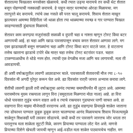
शेतातल्या चिखलात मनसोक्त खेळायचे. कधी त्यात उड्या मारायचे तर कधी थेट शेतात
बसून पोहण्याची नक्कलही करायचे. हे पाहून मात्र घरच्यांचा ओरडा मिळायचा. मग
तात्पुरते बंद करायचे. त्यांचे लक्ष नसले की परत चालू करायचे. शिवाय शेतात माखून
झाल्यावर आमच्या विहिरीला जो थाळा होता त्या थाळ्याच्या स्वच्छ व गार पाण्यात चिखल
काढण्यासाठी डुंबायला मिळायचे.
शेतावर काम करणार्‍या मजुरांसाठी सकाळी व दुपारी चहा व नाश्ता म्हणून टोस्ट किंवा बटर
आणायची आई. हा चहा आणि खाऊ पावसापासून बचाव करत शेतावर आणावा लागे. मग
एका झाडाखाली बसून सगळ्यांना चहा आणि टोस्ट किंवा बटर वाटले जात. हे वाटताना
तसेच खाताना झाडाचे टपोरे थेंब मात्र चहा तसेच टोस्ट बटरांवर पडत. चहात
टाकण्याआधीच ते थोडे नरम होत. त्याची एक वेगळीच मजा आणि चव लागायची. मला ती
आवडायची.
ही अशी वर्षाऋतूतील लावणी आठवडाभर चाले. पावसातली शेतावरची मौज त्या ८-१०
दिवसांत मी अगदी पुरेपूर करून घेत असे. ह्या दिवसांत रात्री जास्त अभ्यास करावा लागे.
शेतीची लावणी झाली तरी वर्षाऋतूचा आनंद त्याच्या समाप्तीपर्यंत मी लुटत असे. आमच्या
घरासमोरच मुख्य रस्त्याला लागून विरा (समुद्राला मिळणारा मोठा नाला) आहे. हा विरा
धोधो पावसात तुडुंब भरून वाहत असे व त्याचे रस्त्यावर गुडघाभर पाणी साचत असे. हा
वाहणारा विरा माझ्या मौजेसाठी वरदानच असे. ह्या तुडुंब वाहणार्‍या विर्‍यामुळे शाळेत जाताना
त्या डोफाभर पाण्यात डुबुक डुबुक करत चालण्याचा आनंद मिळायचाच शिवाय भिजल्यामुळे
शाळेतून शिक्षकही घरी लवकर सोडायचे. कधी कधी तर पावसाने जास्तच जोर धरला तर
घरातूनच मला शाळेला सुट्टी मिळे, कारण विर्‍याच्या पाण्याला लोट येत असे. माणसे
विर्‍याच्या दिशेने खेचली जायची म्हणून आई-वडील मला शाळेत पाठवायचेच नाहीत. मग