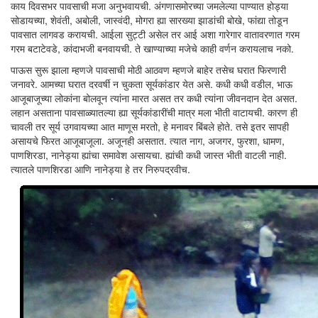
काय दिवसभर पावसाची मजा अनुभवायची. अंगणासमोरच्या जमलेल्या पाण्यात होड्या
सोडायच्या, शेवंती, अबोली, जास्वंदी, मोगरा ह्या सारख्या झाडांची बोखे, फांद्या तोडून
पावसात लागवड करायची. आईला सुट्टी असेल तर आई अशा गारेगार वातावरणात गरम
गरम बटाटेवडे, कांदाभजी बनवायची. ते खाण्याच्या मजेचे काही वर्णन करायलाच नको.
पाऊस सुरू झाला म्हणजे पावसाची मोठी आठवण म्हणजे बाहेर तसेच घरात फिरणारी
जनावरे. आमच्या घरात दरवर्षी न चुकता सूर्यकांडार येत असे. कधी कधी वडील, भाऊ
आजूबाजूच्या लोकांना बोलवून त्यांना मारत असत तर कधी त्यांना जीवनदान देत असत.
लहान असताना पावसाळ्यातल्या ह्या सूर्यकांडारींची मात्र मला भीती वाटायची. कारण ही
चावली तर सूर्य उगवायच्या आत माणूस मरतो, हे मनावर बिंबले होते. तसे इतर सापही
असायचे फिरत आजूबाजूला. अजूनही असतात. त्यात नाग, अजगर, फुरशा, धामण,
पाणशिरडा, नानेड्या ह्यांचा समावेश असायचा. ह्यांची कधी जास्त भीती वाटली नाही.
त्यातले पाणशिरडा आणि नानेड्या हे तर निरुपद्रवीच.