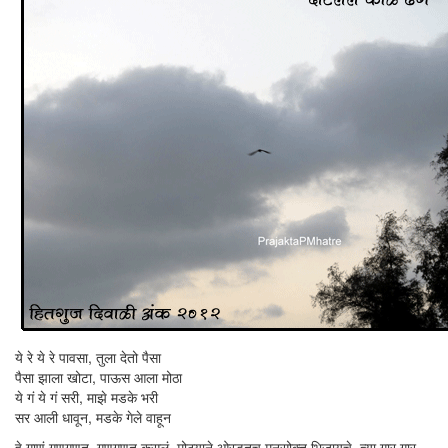
ये रे ये रे पावसा, तुला देतो पैसा
पैसा झाला खोटा, पाऊस आला मोठा
ये गं ये गं सरी, माझे मडके भरी
सर आली धावून, मडके गेले वाहून
हे गाणं गुणगुणत, गुणगुणत कसलं, मोठ्याने ओरडतच मनसोक्त भिजायचे. त्या गार गार