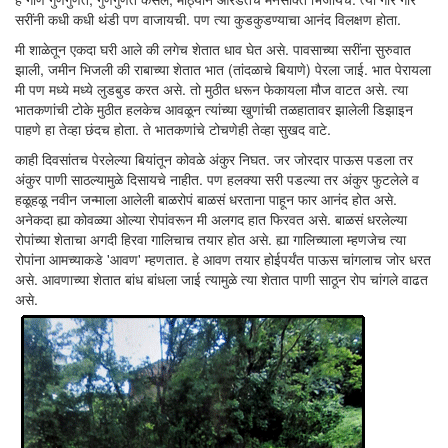
सरींनी कधी कधी थंडी पण वाजायची. पण त्या कुडकुडण्याचा आनंद विलक्षण होता.
मी शाळेतून एकदा घरी आले की लगेच शेतात धाव घेत असे. पावसाच्या सरींना सुरुवात
झाली, जमीन भिजली की राबाच्या शेतात भात (तांदळाचे बियाणे) पेरला जाई. भात पेरायला
मी पण मध्ये मध्ये लुडबुड करत असे. तो मुठीत धरून फेकायला मौज वाटत असे. त्या
भातकणांची टोके मुठीत हलकेच आवळून त्यांच्या खुणांची तळहातावर झालेली डिझाइन
पाहणे हा तेव्हा छंदच होता. ते भातकणांचे टोचणेही तेव्हा सुखद वाटे.
काही दिवसांतच पेरलेल्या बियांतून कोवळे अंकुर निघत. जर जोरदार पाऊस पडला तर
अंकुर पाणी साठल्यामुळे दिसायचे नाहीत. पण हलक्या सरी पडल्या तर अंकुर फुटलेले व
हळूहळू नवीन जन्माला आलेली बाळरोपं बाळसं धरताना पाहून फार आनंद होत असे.
अनेकदा ह्या कोवळ्या ओल्या रोपांवरून मी अलगद हात फिरवत असे. बाळसं धरलेल्या
रोपांच्या शेताचा अगदी हिरवा गालिचाच तयार होत असे. ह्या गालिच्याला म्हणजेच त्या
रोपांना आमच्याकडे 'आवण' म्हणतात. हे आवण तयार होईपर्यंत पाऊस चांगलाच जोर धरत
असे. आवणाच्या शेतात बांध बांधला जाई त्यामुळे त्या शेतात पाणी साठून रोप चांगले वाढत
असे.