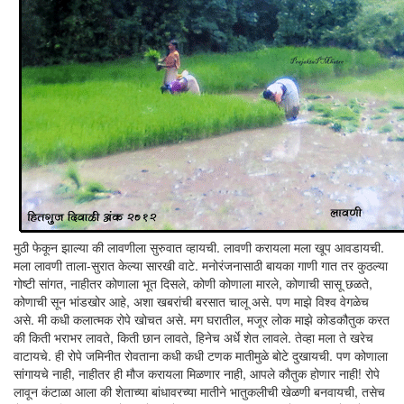
मुठी फेकून झाल्या की लावणीला सुरुवात व्हायची. लावणी करायला मला खूप आवडायची.
मला लावणी ताला-सुरात केल्या सारखी वाटे. मनोरंजनासाठी बायका गाणी गात तर कुठल्या
गोष्टी सांगत, नाहीतर कोणाला भूत दिसले, कोणी कोणाला मारले, कोणाची सासू छळते,
कोणाची सून भांडखोर आहे, अशा खबरांची बरसात चालू असे. पण माझे विश्व वेगळेच
असे. मी कधी कलात्मक रोपे खोचत असे. मग घरातील, मजूर लोक माझे कोडकौतुक करत
की किती भराभर लावते, किती छान लावते, हिनेच अर्धे शेत लावले. तेव्हा मला ते खरेच
वाटायचे. ही रोपे जमिनीत रोवताना कधी कधी टणक मातीमुळे बोटे दुखायची. पण कोणाला
सांगायचे नाही, नाहीतर ही मौज करायला मिळणार नाही, आपले कौतुक होणार नाही! रोपे
लावून कंटाळा आला की शेताच्या बांधावरच्या मातीने भातुकलीची खेळणी बनवायची, तसेच