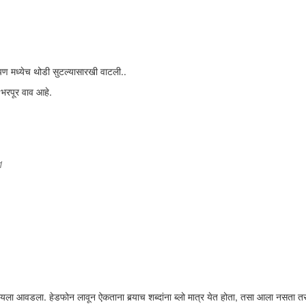
 मध्येच थोडी सुटल्यासारखी वाटली..
भरपूर वाव आहे.
1
ायला आवडला. हेडफोन लावून ऐकताना बर्‍याच शब्दांना ब्लो मात्र येत होता, तसा आला नसता 