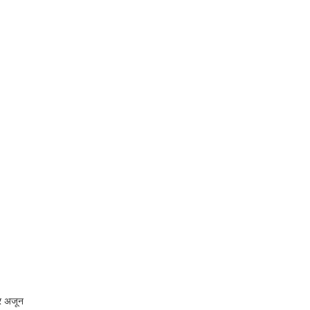
तर अजून