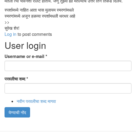
मतला त्या भावनेशी रीलेट होतोय. जणु तुझ्या ह्या मतल्याचे उत्तर तिने तिकडे दिलेय.
स्पर्शामध्ये नाहित आता भास मुलायम स्मरणांमधले
स्मरणांमध्ये अजून हळव्या स्पर्शामधली थरथर आहे
>>
सुरेख शेर!
Log in
to post comments
User login
Username or e-mail
*
परवलीचा शब्द
*
नवीन परवलीचा शब्द मागवा
येण्याची नोंद