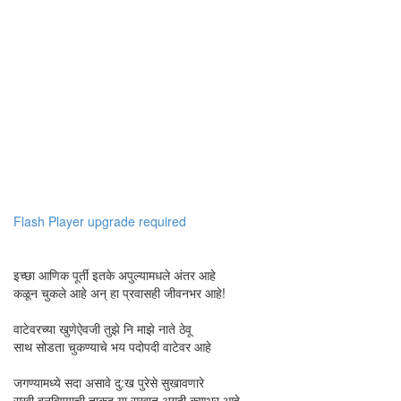
Flash Player upgrade required
इच्छा आणिक पूर्ती इतके अपुल्यामधले अंतर आहे
कळून चुकले आहे अन् हा प्रवासही जीवनभर आहे!
वाटेवरच्या खुणेऐवजी तुझे नि माझे नाते ठेवू
साथ सोडता चुकण्याचे भय पदोपदी वाटेवर आहे
जगण्यामध्ये सदा असावे दु:ख पुरेसे सुखावणारे
सुखी बनविण्याची ताकद या सुखात अगदी कणभर आहे