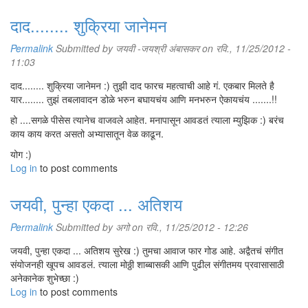
दाद........ शुक्रिया जानेमन
Permalink
Submitted by
जयवी -जयश्री अंबासकर
on रवि., 11/25/2012 -
11:03
दाद........ शुक्रिया जानेमन :) तुझी दाद फारच महत्वाची आहे गं. एकबार मिलते है
यार........ तुझं तबलावादन डोळे भरुन बघायचंय आणि मनभरुन ऐकायचंय .......!!
हो ....सगळे पीसेस त्यानेच वाजवले आहेत. मनापासून आवडतं त्याला म्युझिक :) बरंच
काय काय करत असतो अभ्यासातून वेळ काढून.
योग :)
Log in
to post comments
जयवी, पुन्हा एकदा ... अतिशय
Permalink
Submitted by
अगो
on रवि., 11/25/2012 - 12:26
जयवी, पुन्हा एकदा ... अतिशय सुरेख :) तुमचा आवाज फार गोड आहे. अद्वैतचं संगीत
संयोजनही खूपच आवडलं. त्याला मोठ्ठी शाब्बासकी आणि पुढील संगीतमय प्रवासासाठी
अनेकानेक शुभेच्छा :)
Log in
to post comments