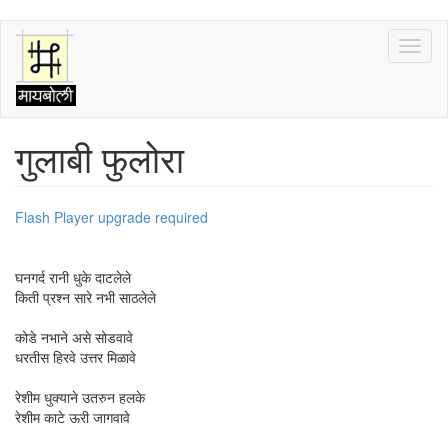
Skip
Toggl
to
naviga
main
content
गुलाबी फुलोरा
Flash Player upgrade required
घनगर्द रानी धुके दाटलेले
किती प्रश्न सारे नभी साठलेले
कोडे नभाने असे सोडवावे
धरतीस हिरवे उत्तर मिळावे
रेशीम धुक्याने उतरुन हलके
रेशीम काटे ऊरी जागवावे