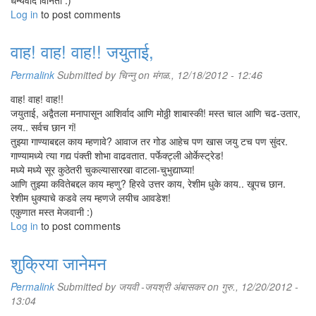
धन्यवाद विनिता :)
Log in
to post comments
वाह! वाह! वाह!! जयुताई,
Permalink
Submitted by
चिन्नु
on मंगळ., 12/18/2012 - 12:46
वाह! वाह! वाह!!
जयुताई, अद्वैतला मनापासून आशिर्वाद आणि मोठ्ठी शाबास्की! मस्त चाल आणि चढ-उतार,
लय.. सर्वच छान गं!
तुझ्या गाण्याबद्दल काय म्हणावे? आवाज तर गोड आहेच पण खास जयु टच पण सुंदर.
गाण्यामध्ये त्या गद्य पंक्ती शोभा वाढवतात. पर्फेक्ट्ली ओर्केस्ट्रेड!
मध्ये मध्ये सूर कुठेतरी चुकल्यासारखा वाटला-चुभुद्याघ्या!
आणि तुझ्या कवितेबद्दल काय म्हणु? हिरवे उत्तर काय, रेशीम धुके काय.. खूपच छान.
रेशीम धुक्याचे कडवे लय म्हणजे लयीच आवडेश!
एकुणात मस्त मेजवानी :)
Log in
to post comments
शुक्रिया जानेमन
Permalink
Submitted by
जयवी -जयश्री अंबासकर
on गुरु., 12/20/2012 -
13:04