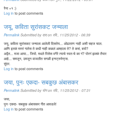
रैना +१ :)
Log in
to post comments
जयू, कविता सुरांसकट जन्माला
Permalink
Submitted by
दाद
on रवि., 11/25/2012 - 06:39
जयू, कविता सुरांसकट जन्माला आलेली दिसतेय... ओढाताण नाही अशी सहज चाल.
आणि इतकं मस्तं गातेस ते कधी नाही कळलं आम्हाला ते? ते कसं, बयो?
अद्वैत... मजा आया... जियो. मधले पिसेस वगैरे त्याचे स्वतःचे का गं? पोरगं झक्कं तैयार
आहे... समजून, उमजून वाजलीत सगळी इन्स्ट्रुमेन्ट्स.
सुंदर.
Log in
to post comments
जया, पुनः एकदा- सबकुछ अंबासकर
Permalink
Submitted by
योग
on रवि., 11/25/2012 - 07:31
जया,
पुनः एकदा- सबकुछ अंबासकर गीत आवडले!
Log in
to post comments