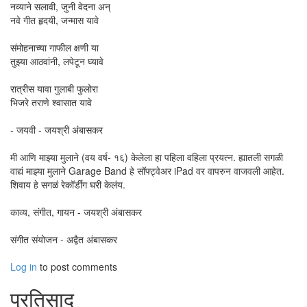
नव्याने सलावी, जुनी वेदना अन्‌
नवे गीत हृदयी, जन्मास यावे
संमोहनाच्या गाफील क्षणी या
तुझ्या आठवांनी, लपेटून घ्यावे
रात्रीस यावा गुलाबी फुलोरा
भिजरे तराणे श्वासात यावे
- जयवी - जयश्री अंबासकर
मी आणि माझ्या मुलाने (वय वर्ष- १६) केलेला हा पहिला वहिला प्रयत्न. ह्यातली सगळी
वाद्यं माझ्या मुलाने Garage Band हे सॉफ्ट्वेअर iPad वर वापरुन वाजवली आहेत.
शिवाय हे सगळं रेकॉर्डींग घरी केलंय.
काव्य, संगीत, गायन - जयश्री अंबासकर
संगीत संयोजन - अद्वैत अंबासकर
Log in
to post comments
प्रतिसाद