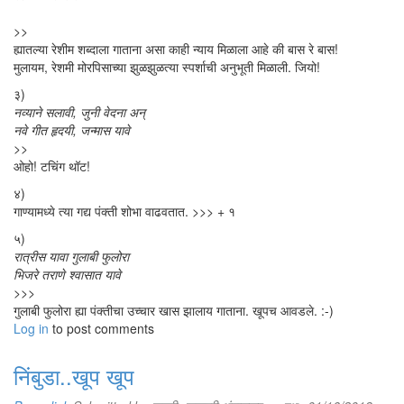
>>
ह्यातल्या रेशीम शब्दाला गाताना असा काही न्याय मिळाला आहे की बास रे बास!
मुलायम, रेशमी मोरपिसाच्या झुळझुळत्या स्पर्शाची अनुभूती मिळाली. जियो!
३)
नव्याने सलावी, जुनी वेदना अन्‌
नवे गीत हृदयी, जन्मास यावे
>>
ओहो! टचिंग थॉट!
४)
गाण्यामध्ये त्या गद्य पंक्ती शोभा वाढवतात. >>> + १
५)
रात्रीस यावा गुलाबी फुलोरा
भिजरे तराणे श्वासात यावे
>>>
गुलाबी फुलोरा ह्या पंक्तीचा उच्चार खास झालाय गाताना. खूपच आवडले. :-)
Log in
to post comments
निंबुडा..खूप खूप