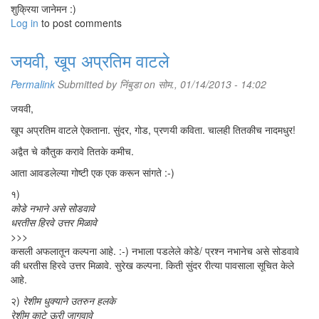
शुक्रिया जानेमन :)
Log in
to post comments
जयवी, खूप अप्रतिम वाटले
Permalink
Submitted by
निंबुडा
on सोम., 01/14/2013 - 14:02
जयवी,
खूप अप्रतिम वाटले ऐकताना. सुंदर, गोड, प्रणयी कविता. चालही तितकीच नादमधुर!
अद्वैत चे कौतुक करावे तितके कमीच.
आता आवडलेल्या गोष्टी एक एक करून सांगते :-)
१)
कोडे नभाने असे सोडवावे
धरतीस हिरवे उत्तर मिळावे
>>>
कसली अफलातून कल्पना आहे. :-) नभाला पडलेले कोडे/ प्रश्न नभानेच असे सोडवावे
की धरतीस हिरवे उत्तर मिळावे. सुरेख कल्पना. किती सुंदर रीत्या पावसाला सूचित केले
आहे.
२)
रेशीम धुक्याने उतरुन हलके
रेशीम काटे ऊरी जागवावे