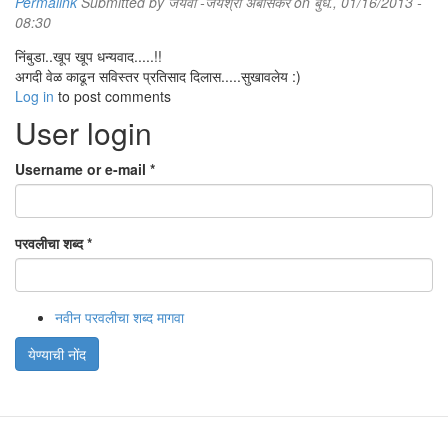
Permalink
Submitted by
जयवी -जयश्री अंबासकर
on बुध., 01/16/2013 -
08:30
निंबुडा..खूप खूप धन्यवाद.....!!
अगदी वेळ काढून सविस्तर प्रतिसाद दिलास.....सुखावलेय :)
Log in
to post comments
User login
Username or e-mail
*
परवलीचा शब्द
*
नवीन परवलीचा शब्द मागवा
येण्याची नोंद