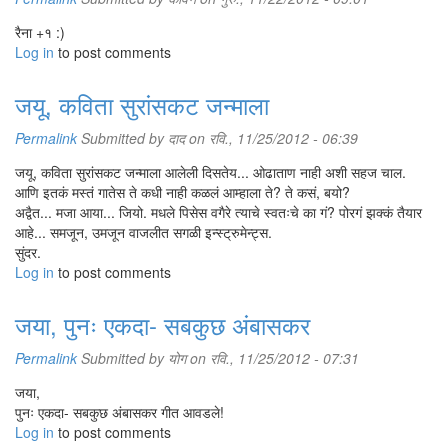
रैना +१ :)
Log in
to post comments
जयू, कविता सुरांसकट जन्माला
Permalink
Submitted by
दाद
on रवि., 11/25/2012 - 06:39
जयू, कविता सुरांसकट जन्माला आलेली दिसतेय... ओढाताण नाही अशी सहज चाल.
आणि इतकं मस्तं गातेस ते कधी नाही कळलं आम्हाला ते? ते कसं, बयो?
अद्वैत... मजा आया... जियो. मधले पिसेस वगैरे त्याचे स्वतःचे का गं? पोरगं झक्कं तैयार
आहे... समजून, उमजून वाजलीत सगळी इन्स्ट्रुमेन्ट्स.
सुंदर.
Log in
to post comments
जया, पुनः एकदा- सबकुछ अंबासकर
Permalink
Submitted by
योग
on रवि., 11/25/2012 - 07:31
जया,
पुनः एकदा- सबकुछ अंबासकर गीत आवडले!
Log in
to post comments