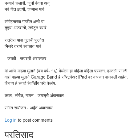
नव्याने सलावी, जुनी वेदना अन्‌
नवे गीत हृदयी, जन्मास यावे
संमोहनाच्या गाफील क्षणी या
तुझ्या आठवांनी, लपेटून घ्यावे
रात्रीस यावा गुलाबी फुलोरा
भिजरे तराणे श्वासात यावे
- जयवी - जयश्री अंबासकर
मी आणि माझ्या मुलाने (वय वर्ष- १६) केलेला हा पहिला वहिला प्रयत्न. ह्यातली सगळी
वाद्यं माझ्या मुलाने Garage Band हे सॉफ्ट्वेअर iPad वर वापरुन वाजवली आहेत.
शिवाय हे सगळं रेकॉर्डींग घरी केलंय.
काव्य, संगीत, गायन - जयश्री अंबासकर
संगीत संयोजन - अद्वैत अंबासकर
Log in
to post comments
प्रतिसाद