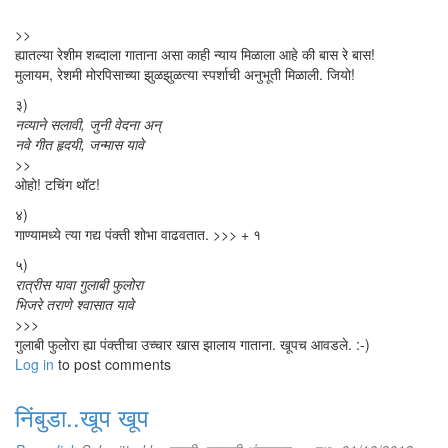
>>
ह्यातल्या रेशीम शब्दाला गाताना असा काही न्याय मिळाला आहे की बास रे बास!
मुलायम, रेशमी मोरपिसाच्या झुळझुळत्या स्पर्शाची अनुभूती मिळाली. जियो!
३)
नव्याने सलावी, जुनी वेदना अन्‌
नवे गीत हृदयी, जन्मास यावे
>>
ओहो! टचिंग थॉट!
४)
गाण्यामध्ये त्या गद्य पंक्ती शोभा वाढवतात. >>> + १
५)
रात्रीस यावा गुलाबी फुलोरा
भिजरे तराणे श्वासात यावे
>>>
गुलाबी फुलोरा ह्या पंक्तीचा उच्चार खास झालाय गाताना. खूपच आवडले. :-)
Log in
to post comments
निंबुडा..खूप खूप