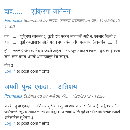
दाद........ शुक्रिया जानेमन
Permalink
Submitted by
जयवी -जयश्री अंबासकर
on रवि., 11/25/2012 -
11:03
दाद........ शुक्रिया जानेमन :) तुझी दाद फारच महत्वाची आहे गं. एकबार मिलते है
यार........ तुझं तबलावादन डोळे भरुन बघायचंय आणि मनभरुन ऐकायचंय .......!!
हो ....सगळे पीसेस त्यानेच वाजवले आहेत. मनापासून आवडतं त्याला म्युझिक :) बरंच
काय काय करत असतो अभ्यासातून वेळ काढून.
योग :)
Log in
to post comments
जयवी, पुन्हा एकदा ... अतिशय
Permalink
Submitted by
अगो
on रवि., 11/25/2012 - 12:26
जयवी, पुन्हा एकदा ... अतिशय सुरेख :) तुमचा आवाज फार गोड आहे. अद्वैतचं संगीत
संयोजनही खूपच आवडलं. त्याला मोठ्ठी शाब्बासकी आणि पुढील संगीतमय प्रवासासाठी
अनेकानेक शुभेच्छा :)
Log in
to post comments