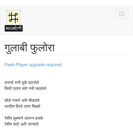
Skip
Toggl
to
naviga
main
content
गुलाबी फुलोरा
Flash Player upgrade required
घनगर्द रानी धुके दाटलेले
किती प्रश्न सारे नभी साठलेले
कोडे नभाने असे सोडवावे
धरतीस हिरवे उत्तर मिळावे
रेशीम धुक्याने उतरुन हलके
रेशीम काटे ऊरी जागवावे