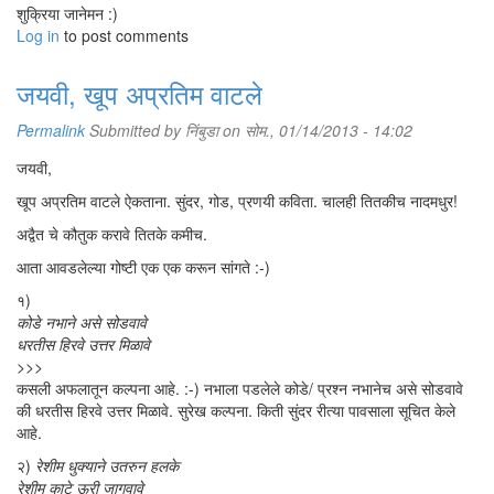
शुक्रिया जानेमन :)
Log in
to post comments
जयवी, खूप अप्रतिम वाटले
Permalink
Submitted by
निंबुडा
on सोम., 01/14/2013 - 14:02
जयवी,
खूप अप्रतिम वाटले ऐकताना. सुंदर, गोड, प्रणयी कविता. चालही तितकीच नादमधुर!
अद्वैत चे कौतुक करावे तितके कमीच.
आता आवडलेल्या गोष्टी एक एक करून सांगते :-)
१)
कोडे नभाने असे सोडवावे
धरतीस हिरवे उत्तर मिळावे
>>>
कसली अफलातून कल्पना आहे. :-) नभाला पडलेले कोडे/ प्रश्न नभानेच असे सोडवावे
की धरतीस हिरवे उत्तर मिळावे. सुरेख कल्पना. किती सुंदर रीत्या पावसाला सूचित केले
आहे.
२)
रेशीम धुक्याने उतरुन हलके
रेशीम काटे ऊरी जागवावे