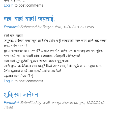
धन्यवाद विनिता :)
Log in
to post comments
वाह! वाह! वाह!! जयुताई,
Permalink
Submitted by
चिन्नु
on मंगळ., 12/18/2012 - 12:46
वाह! वाह! वाह!!
जयुताई, अद्वैतला मनापासून आशिर्वाद आणि मोठ्ठी शाबास्की! मस्त चाल आणि चढ-उतार,
लय.. सर्वच छान गं!
तुझ्या गाण्याबद्दल काय म्हणावे? आवाज तर गोड आहेच पण खास जयु टच पण सुंदर.
गाण्यामध्ये त्या गद्य पंक्ती शोभा वाढवतात. पर्फेक्ट्ली ओर्केस्ट्रेड!
मध्ये मध्ये सूर कुठेतरी चुकल्यासारखा वाटला-चुभुद्याघ्या!
आणि तुझ्या कवितेबद्दल काय म्हणु? हिरवे उत्तर काय, रेशीम धुके काय.. खूपच छान.
रेशीम धुक्याचे कडवे लय म्हणजे लयीच आवडेश!
एकुणात मस्त मेजवानी :)
Log in
to post comments
शुक्रिया जानेमन
Permalink
Submitted by
जयवी -जयश्री अंबासकर
on गुरु., 12/20/2012 -
13:04