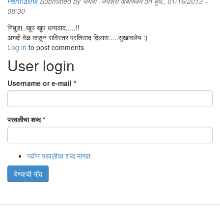
Permalink
Submitted by
जयवी -जयश्री अंबासकर
on बुध., 01/16/2013 -
08:30
निंबुडा..खूप खूप धन्यवाद.....!!
अगदी वेळ काढून सविस्तर प्रतिसाद दिलास.....सुखावलेय :)
Log in
to post comments
User login
Username or e-mail
*
परवलीचा शब्द
*
नवीन परवलीचा शब्द मागवा
येण्याची नोंद