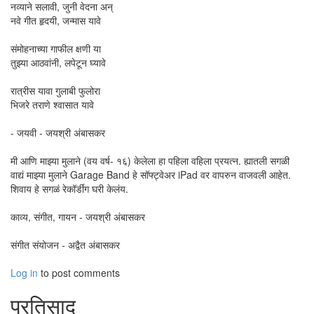
नव्याने सलावी, जुनी वेदना अन्‌
नवे गीत हृदयी, जन्मास यावे
संमोहनाच्या गाफील क्षणी या
तुझ्या आठवांनी, लपेटून घ्यावे
रात्रीस यावा गुलाबी फुलोरा
भिजरे तराणे श्वासात यावे
- जयवी - जयश्री अंबासकर
मी आणि माझ्या मुलाने (वय वर्ष- १६) केलेला हा पहिला वहिला प्रयत्न. ह्यातली सगळी
वाद्यं माझ्या मुलाने Garage Band हे सॉफ्ट्वेअर iPad वर वापरुन वाजवली आहेत.
शिवाय हे सगळं रेकॉर्डींग घरी केलंय.
काव्य, संगीत, गायन - जयश्री अंबासकर
संगीत संयोजन - अद्वैत अंबासकर
Log in
to post comments
प्रतिसाद