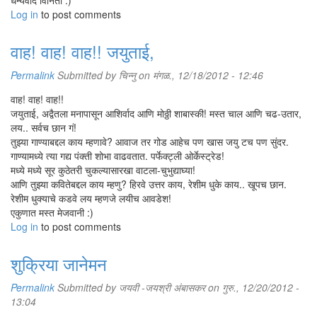
धन्यवाद विनिता :)
Log in
to post comments
वाह! वाह! वाह!! जयुताई,
Permalink
Submitted by
चिन्नु
on मंगळ., 12/18/2012 - 12:46
वाह! वाह! वाह!!
जयुताई, अद्वैतला मनापासून आशिर्वाद आणि मोठ्ठी शाबास्की! मस्त चाल आणि चढ-उतार,
लय.. सर्वच छान गं!
तुझ्या गाण्याबद्दल काय म्हणावे? आवाज तर गोड आहेच पण खास जयु टच पण सुंदर.
गाण्यामध्ये त्या गद्य पंक्ती शोभा वाढवतात. पर्फेक्ट्ली ओर्केस्ट्रेड!
मध्ये मध्ये सूर कुठेतरी चुकल्यासारखा वाटला-चुभुद्याघ्या!
आणि तुझ्या कवितेबद्दल काय म्हणु? हिरवे उत्तर काय, रेशीम धुके काय.. खूपच छान.
रेशीम धुक्याचे कडवे लय म्हणजे लयीच आवडेश!
एकुणात मस्त मेजवानी :)
Log in
to post comments
शुक्रिया जानेमन
Permalink
Submitted by
जयवी -जयश्री अंबासकर
on गुरु., 12/20/2012 -
13:04