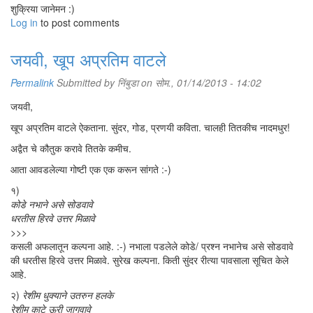
शुक्रिया जानेमन :)
Log in
to post comments
जयवी, खूप अप्रतिम वाटले
Permalink
Submitted by
निंबुडा
on सोम., 01/14/2013 - 14:02
जयवी,
खूप अप्रतिम वाटले ऐकताना. सुंदर, गोड, प्रणयी कविता. चालही तितकीच नादमधुर!
अद्वैत चे कौतुक करावे तितके कमीच.
आता आवडलेल्या गोष्टी एक एक करून सांगते :-)
१)
कोडे नभाने असे सोडवावे
धरतीस हिरवे उत्तर मिळावे
>>>
कसली अफलातून कल्पना आहे. :-) नभाला पडलेले कोडे/ प्रश्न नभानेच असे सोडवावे
की धरतीस हिरवे उत्तर मिळावे. सुरेख कल्पना. किती सुंदर रीत्या पावसाला सूचित केले
आहे.
२)
रेशीम धुक्याने उतरुन हलके
रेशीम काटे ऊरी जागवावे