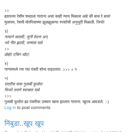
>>
ह्यातल्या रेशीम शब्दाला गाताना असा काही न्याय मिळाला आहे की बास रे बास!
मुलायम, रेशमी मोरपिसाच्या झुळझुळत्या स्पर्शाची अनुभूती मिळाली. जियो!
३)
नव्याने सलावी, जुनी वेदना अन्‌
नवे गीत हृदयी, जन्मास यावे
>>
ओहो! टचिंग थॉट!
४)
गाण्यामध्ये त्या गद्य पंक्ती शोभा वाढवतात. >>> + १
५)
रात्रीस यावा गुलाबी फुलोरा
भिजरे तराणे श्वासात यावे
>>>
गुलाबी फुलोरा ह्या पंक्तीचा उच्चार खास झालाय गाताना. खूपच आवडले. :-)
Log in
to post comments
निंबुडा..खूप खूप