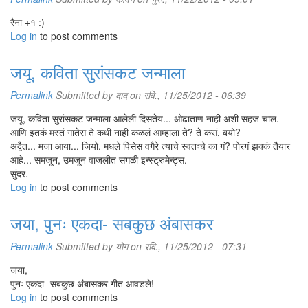
रैना +१ :)
Log in
to post comments
जयू, कविता सुरांसकट जन्माला
Permalink
Submitted by
दाद
on रवि., 11/25/2012 - 06:39
जयू, कविता सुरांसकट जन्माला आलेली दिसतेय... ओढाताण नाही अशी सहज चाल.
आणि इतकं मस्तं गातेस ते कधी नाही कळलं आम्हाला ते? ते कसं, बयो?
अद्वैत... मजा आया... जियो. मधले पिसेस वगैरे त्याचे स्वतःचे का गं? पोरगं झक्कं तैयार
आहे... समजून, उमजून वाजलीत सगळी इन्स्ट्रुमेन्ट्स.
सुंदर.
Log in
to post comments
जया, पुनः एकदा- सबकुछ अंबासकर
Permalink
Submitted by
योग
on रवि., 11/25/2012 - 07:31
जया,
पुनः एकदा- सबकुछ अंबासकर गीत आवडले!
Log in
to post comments