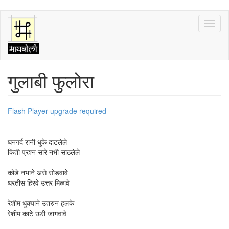
Skip
Toggl
to
naviga
main
content
गुलाबी फुलोरा
Flash Player upgrade required
घनगर्द रानी धुके दाटलेले
किती प्रश्न सारे नभी साठलेले
कोडे नभाने असे सोडवावे
धरतीस हिरवे उत्तर मिळावे
रेशीम धुक्याने उतरुन हलके
रेशीम काटे ऊरी जागवावे