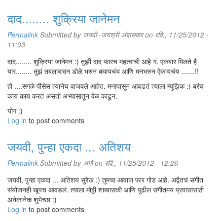
दाद........ शुक्रिया जानेमन
Permalink
Submitted by
जयवी -जयश्री अंबासकर
on रवि., 11/25/2012 -
11:03
दाद........ शुक्रिया जानेमन :) तुझी दाद फारच महत्वाची आहे गं. एकबार मिलते है
यार........ तुझं तबलावादन डोळे भरुन बघायचंय आणि मनभरुन ऐकायचंय .......!!
हो ....सगळे पीसेस त्यानेच वाजवले आहेत. मनापासून आवडतं त्याला म्युझिक :) बरंच
काय काय करत असतो अभ्यासातून वेळ काढून.
योग :)
Log in
to post comments
जयवी, पुन्हा एकदा ... अतिशय
Permalink
Submitted by
अगो
on रवि., 11/25/2012 - 12:26
जयवी, पुन्हा एकदा ... अतिशय सुरेख :) तुमचा आवाज फार गोड आहे. अद्वैतचं संगीत
संयोजनही खूपच आवडलं. त्याला मोठ्ठी शाब्बासकी आणि पुढील संगीतमय प्रवासासाठी
अनेकानेक शुभेच्छा :)
Log in
to post comments