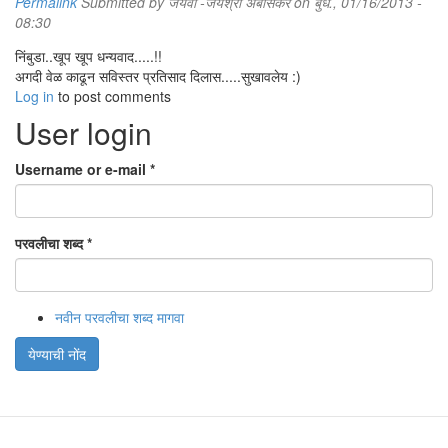
Permalink
Submitted by
जयवी -जयश्री अंबासकर
on बुध., 01/16/2013 -
08:30
निंबुडा..खूप खूप धन्यवाद.....!!
अगदी वेळ काढून सविस्तर प्रतिसाद दिलास.....सुखावलेय :)
Log in
to post comments
User login
Username or e-mail
*
परवलीचा शब्द
*
नवीन परवलीचा शब्द मागवा
येण्याची नोंद