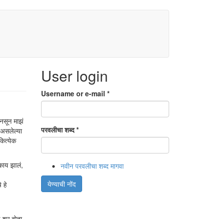
User login
Username or e-mail
*
 नसून माझं
परवलीचा शब्द
*
 असलेल्या
कित्येक
काय झालं,
नवीन परवलीचा शब्द मागवा
येण्याची नोंद
 हे
 शूर होता.