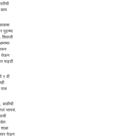
ादरीची
त काय
थावकाश
 पुढच्या
. शिवाजी
आमच्या
वरून
ज घेऊन
ात चड्डी
ी ९ वी
तही
ी पास
े, बाकीची
आणलं जायचं.
याची
ाळेत
, शाळा
टेजवर येऊन