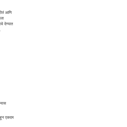
होतं आणि
मला
े देण्यात
,
्यास
पाहून एकदम