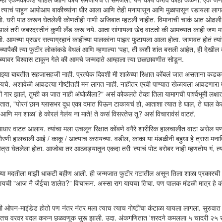
त्याचं पाहून आपोआप बाकीच्यांना धीर आला आणि तेही मनापासून आणि मुळापासून रडायला लाग
ी रडलो. घरी पाठ करून घेतलेली कोणतीही गाणी अजिबात म्हटली नाहीत. विमानाची चाकं आत ओढल
झालं तरी जबरदस्तीनं कुणी लँड करू नये. आता सांगायला खेद वाटतो की आमच्यात काही जण म
. आमच्या प्रखर सत्याग्रहानं काहींच्या पालकांना पाझर फुटायला आला होता. जाणवत होतं त्य
मच्यापैकी त्या फुटीर लोकांकडे वेधलं आणि म्हणाल्या ‘पहा, ती कशी शांत बसली आहेत, ही देखील 
च्यावर विश्वास टाकून गेले की आमचे जन्मदाते आम्हाला त्या छळछावणीत सोडून.
झ्या बाबतीत सहजासहजी नाही. प्रत्येक दिवशी मी शाळेच्या रिक्षात कोंबलं जात असताना कडक
ायचे. अशावेळी आवडत्या गोष्टीतही मन लागत नाही. नाहीतर एरवी पाण्यात खेळायला आवडणारा 
 झालं, तुम्ही का जात नाही अंघोळीला?" असं कोकलते तेव्हा तिला यामागची पार्श्वभूमी लक्षात
तात, "पोरगं छान ग्लासभर दूध एका दमात पिऊन टाकायचं हो, आताशा त्यात हे घाल, ते घाल केल
े आणि मग शाळा’ हे कोरलं गेलंय ना माते! ते कसं विसरतेस तू? असं विचारावंसं वाटतं.
 आधार वाटत आलाय. त्यांचा मला उचलून रिक्षात कोंबणे वगैरे शारीरिक हालचालीत वाटा असेल 
धोरणी हालचाली आई / काकू / आत्याच करायच्या. वडील, काका या मंडळीनी बहुधा हे त्रास मनावि
रा घेतलेला होता. आजोबा तर आठवड्यातून एकदा तरी ‘त्याचं पोट बरोबर नाही म्हणतोय गं, त्
ईच्या मदतीला माझी धाकटी बहीण आली. ही जन्मजात फुटीर गटातील असून तिला शाळा प्रकारची
ची "आज नै जैईचा शालेत?” विचारून. अस्सा राग यायचा तिचा. पण पालक मंडळी मात्र हे क
 ओपन-माइंडेड होतो पण नंतर नंतर मला त्याच त्याच गोष्टींचा कंटाळा यायला लागला. सुरुवा
त्यातच वरवर बदल करुन छळवणूक सुरू झाली. उदा. अंकगणितात 'शरदने कमलला ५ चादरी २५ रु