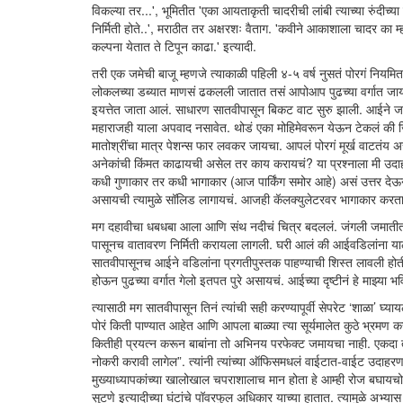
विकल्या तर...', भूमितीत 'एका आयताकृती चादरीची लांबी त्याच्या रुंदीच्या
निर्मिती होते..', मराठीत तर अक्षरशः वैताग. 'कवीने आकाशाला चादर का
कल्पना येतात ते टिपून काढा.' इत्यादी.
तरी एक जमेची बाजू म्हणजे त्याकाळी पहिली ४-५ वर्ष नुसतं पोरगं नि
लोकलच्या डब्यात माणसं ढकलली जातात तसं आपोआप पुढच्या वर्गात जायचं.
इयत्तेत जाता आलं. साधारण सातवीपासून बिकट वाट सुरु झाली. आईने जाती
महाराजही याला अपवाद नसावेत. थोडं एका मोहिमेवरून येऊन टेकलं की ज
मातोश्रींचा मात्र पेशन्स फार लवकर जायचा. आपलं पोरगं मूर्ख वाटत
अनेकांची किंमत काढायची असेल तर काय करायचं? या प्रश्नाला मी उदा
कधी गुणाकार तर कधी भागाकार (आज पार्किंग समोर आहे) असं उत्तर दे
असायची त्यामुळे सॉलिड लागायचं. आजही कॅलक्युलेटरवर भागाकार करताना
मग दहावीचा धबधबा आला आणि संथ नदीचं चित्र बदललं. जंगली जमातीत श
पासूनच वातावरण निर्मिती करायला लागली. घरी आलं की आईवडिलांना याला कि
सातवीपासूनच आईने वडिलांना प्रगतीपुस्तक पाहण्याची शिस्त लावली होती.
होऊन पुढच्या वर्गात गेलो इतपत पुरे असायचं. आईच्या दृष्टीनं हे माझ्या 
त्यासाठी मग सातवीपासून तिनं त्यांची सही करण्यापूर्वी सेपरेट ‘शाळा’
पोरं किती पाण्यात आहेत आणि आपला बाळ्या त्या सूर्यमालेत कुठे भ्रमण 
कितीही प्रयत्न करून बाबांना तो अभिनय परफेक्ट जमायचा नाही. एकदा
नोकरी करावी लागेल”. त्यांनी त्यांच्या ऑफिसमधलं वाईटात-वाईट उदाहर
मुख्याध्यापकांच्या खालोखाल चपराशालाच मान होता हे आम्ही रोज बघायचो
सुटणे इत्यादीच्या घंटांचे पॉवरफुल अधिकार याच्या हातात. त्यामुळे अभ