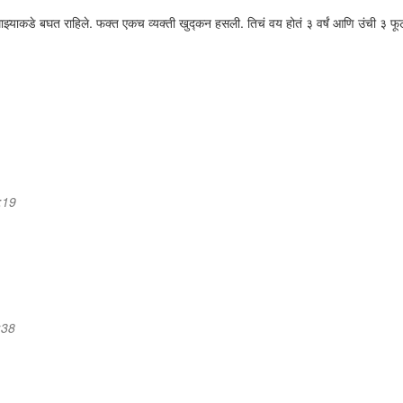
ाझ्याकडे बघत राहिले. फक्त एकच व्यक्ती खुद्कन हसली. तिचं वय होतं ३ वर्षं आणि उंची ३ फू
:19
:38