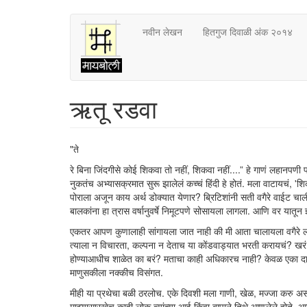
Skip
नवीन लेखन
हितगुज दिवाळी अंक २०१४
to
main
content
ऋतू रडवा
"ते
रे बिना जिंदगीसे कोई शिकवा तो नहीं, शिकवा नहीं....” हे गाणं लहानपण
नुकतंच अभ्यासक्रमात सुरू झालेलं कच्चं हिंदी हे होतं. मला वाटायचं, 
पोराला अजून काय अर्थ डोक्यात येणार? ब्रिटिशांनी सती वगैरे वाईट चाल
बालकांना हा त्रास वर्षानुवर्षे निमूटपणे सोसायला लागला. आणि वर यातून ज्
एकतर आपण कुणालाही सांगायला जात नाही की मी आता चालायला वगैरे ला
त्याला न विचारता, कल्पना न देताच या कोंडवाड्यात भरती करायचं? खरं शि
होण्याआधीच शाळेत का बरं? मताचा काही अधिकारच नाही? केवळ एका दाम्पत्
माणुसकीला नक्कीच विसंगत.
मीही या प्रथेचा बळी ठरलोच. एके दिवशी मला गाणी, खेळ, मज्जा करु अ
माझ्यासारखेच काही लोक त्यांच्या आई किंवा बापाने तिथे आणलेले होते