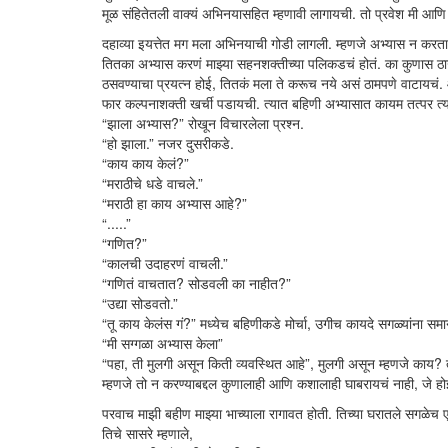
मूळ संहितेतली वाक्यं अभिनयासहित म्हणावी लागायची. तो प्रवेश मी आणि 
दहाव्या इयत्तेत मग मला अभिनयाची गोडी लागली. म्हणजे अभ्यास न करत
तितका अभ्यास करणं माझ्या सहनशक्तीच्या पलिकडचं होतं. का कुणास ठाऊ
ठसवण्याचा प्रयत्न होई, तितकं मला ते करूच नये असं ठामपणे वाटायचं
फार कल्पनाशक्ती खर्ची पडायची. त्यात बहिणी अभ्यासात कायम तत्पर त्य
“झाला अभ्यास?” रोखून विचारलेला प्रश्न.
“हो झाला.” नजर दुसरीकडे.
“काय काय केलं?”
“मराठीचे धडे वाचले.”
“मराठी हा काय अभ्यास आहे?”
“.....”
“गणित?”
“कालची उदाहरणं वाचली.”
“गणितं वाचतात? सोडवली का नाहीत?”
“उद्या सोडवतो.”
“तू काय केलंस गं?” मध्येच बहिणीकडे मोर्चा, उगीच कायदे सगळ्यांना सम
“मी सग्गळा अभ्यास केला”
“पहा, ती मुलगी असून किती व्यवस्थित आहे”, मुलगी असून म्हणजे काय? 
म्हणजे तो न करण्याबद्दल कुणालाही आणि कशालाही घाबरायचं नाही, जे ह
परवाच माझी बहीण माझ्या भाच्याला रागावत होती. तिच्या घरातले सगळेच
तिचे सासरे म्हणाले,