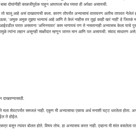
बाबा दोघांनीही काळजीपूर्वक पाहून आपापला बोध घ्यावा ही अपेक्षा असायची.
ा तो चालू आहे असं दाखवायची कला. कारण तोपर्यंत अभ्यासाचं वातावरण अतीच तापवत नेलेलं 
क, 'अमुक अमुक तुझ्या भल्याचं आहे आणि ते केलं नाहीस तर तुझं काही खरं नाही' हे जितकं 
. आईवडील घरात असताना ‘अभिनयावर’ काम भागायचं पण ते नसतानाही अभ्यासच केला याचे पुराव
ामुळे त्यांना लहान असूनही साक्षीदार म्हणून जास्त मान आणि पत असायची. संवाद साधारण असे
ान दाखवण्यासाठी.
ते मला शेवटपर्यंत समजलं नाही. एकूण मी अभ्यासाचा एकाच अर्थ मनाशी घट्ट धरलेला होता. अभ
ोईल ते होईल.
 एकत्र बसून त्यावर बोलत होते. विषय तोच. हा अभ्यासच करत नाही. एव्हाना मी शांत बसलेला 