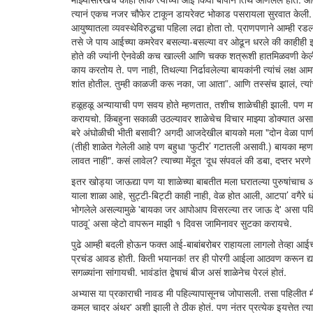
त्यानं एकच नजर चौफेर टाकून डायरेक्ट भोकाड पसरायला सुरवात केली. 
आयुष्यातला व्यवस्थेविरुद्धचा पहिला लढा होता तो. प्राणपणाने आम्ह
तसे जे पाय आईच्या कमरेवर बसल्या-बसल्या वर ओढून धरले की काहीही 
होते की ज्यांनी ऐनवेळी कच खाल्ली आणि चक्क शत्रूशी हातमिळवणी केली
काय करतोय ते. पण नाही, तिथल्या निर्ढावलेल्या बायकांनी त्यांचं लक्ष आ
शांत होतील. तुम्ही काळजी करू नका, जा आता”. आणि तस्संच झालं, त्यां
हळूहळू अन्यायाची पण सवय होते म्हणतात, तशीच शाळेचीही झाली. पण मा
करायचो. किंबहुना सकाळी उठल्यावर शाळेचेच विचार माझ्या डोक्यात अस
बरे अंघोळीची भीती बसावी? अगदी आजदेखील बायको मला "दोन वेळा पाणी गार
(तीही शाळेत गेलेली आहे पण बहुधा ‘फुटीर’ गटातली असावी.) बायका म्हण
लावत नाही". कसं लावेल? त्याच्या मेंदूत ‘दूध संपवलं की डबा, दप्तर भरण
इतर खोड्या जाऊद्या पण या शाळेच्या बाबतीत मला घरातल्या पुरुषांचाच
याला शाळा आहे, सुट्टी-बिट्टी काही नाही, वेळ होत आली, आटपा’ वगैरे 
भोगलेले असल्यामुळे 'बायका जर आपोआप विसरल्या तर जाऊ दे' असा पवित्
पाठवू’ असा व्हेटो वापरून माझी १ दिवस जामिनावर सुटका करायचे.
पुढे आम्ही बदली होऊन फक्त आई-बाबांबरोबर राहायला लागलो तेव्हा आ
प्रचंड आवड होती. किती भयानक! तर ही पोरगी आईला आठवण करून द्याय
सगळ्यांना सांगायची. भावंडांत द्वेषाचं बीज असं शाळेनेच पेरलं होतं.
अभ्यास या प्रकाराची नावड मी पहिल्यापासूनच जोपासली. तसा पहिलीत मी
कमल चादर अंथर' अशी झाली ते ठीक होतं. पण नंतर प्रत्येक इयत्तेत 