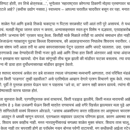
 तिप्पट होती, तर तिचे क्षेत्रफळ...', भूगोलात 'महाराष्ट्रात कोणत्या ठिकाणी मोठ्या प्रमाणावर च
 म्हटले आहे? (कवीस उद्योग नसावा.) स्वाध्याय – आपल्या घरातील चादरीवर बसून वर पहा. मना
यमित शाळेत गेलं आणि इकडे तिकडे चकाट्या न पिटता सरळसोट घरी आलं तरी पुरे असायचं. ते य
 मलाही मेंदूचा जास्त वापर न करता, अभ्यासक्रमात स्वतःहून विशेष न वल्हवता, प्रवाहाबरोबर
ने ‘अभ्यास घेणे’ प्रकार चालू केला. कितीही मार्क मिळाले तरीही या आयांचं समाधान होत नाही
िजाऊंना गवाक्षातून पुढचा किल्ला दिसायचाच, की आठवड्याभरात निघालेच शिवराय स्वारीवर. 
ंय असा संशय जरी आला तरी या आया कापरासारख्या पेटून उठतात आणि धपाटे घालतात. उदा. एका
हरणाकडे लक्ष देण्याऐवजी तिची नजर कुठे आहे आणि तिचा हात किती अंतरावर आहे याचा अंदा
ऊन हमखास मार खायचो. दोन वेळा सांगूनही तीच चूक झाली की मांडीवर फटका बसलाच. त्या वय
 मी डावा हात दुर्योधनासारखा मांडीवर झाकून ठेवतो.
्वापद मारायचं असेल तर डबे वाजवत त्याला जंगलाच्या मध्यभागी आणतात, तसं परिचित मंडळ
ती ‘पाडणार’ तुम्ही दहावीला? असे प्रतिष्ठेला आव्हान देणारे प्रश्न विचारणे सुरू केले. त्या
 पूर्वी ते पुस्तक हातात घेऊन फार न पाहताच “अरे वा, वा” करुन सही करून द्यायचे. त्यांना म
भविष्यासाठी फारच घातक होतं.
 घ्यायला सुरुवात केली. प्रगतीपुस्तक कसं वाचायचं, किती पडझड झालीये, किती मजल मारायची आह
करतोय हे ३ वेळा उजळणी घेऊन किती मात्रेत रागवायचं आहे वगैरे रिहर्सल झाल्यावर मला पुढे 
 ते सांगितलेली वाक्यं विसरून ओरडले, “असाच आळशीपणा करत राहिलास तर आयुष्यभर चपराश्
ण आठवून ते धमकी म्हणून वापरलं. प्रत्यक्षात माझ्यावर उलटाच परिणाम झाला. कारण आमच्या श
. शिवाय काम काहीच नाही. मस्त नारदमुनींसारखं सगळ्या शाळेत मुक्त संचार. शिवाय तास चालू
्यास केला नाही तर चपराशी होणे हा प्रॉब्लेम नसून बोनस पर्वणी वाटायची. मग कधीकधी आईला स्