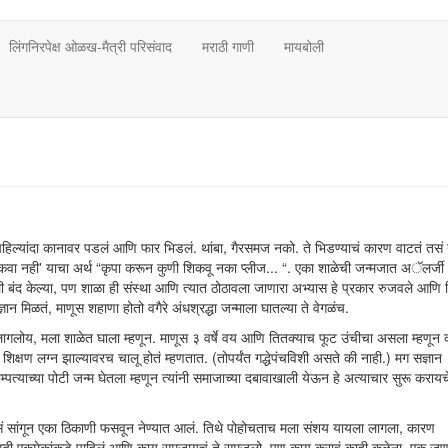
लिंगनिरपेक्ष ओळख-मैत्री परिसंवाद
मराठी गाणी
मायबोली
ी पहिल्यांदा कानावर पडलं आणि फार भिडलं. थांबा, गैरसमज नको. ते भिडण्याचं कारण वाटतं तसं
'शिकवा नही' याचा अर्थ “कृपा करून कुणी शिकवू नका प्लीज... “. एका शाळेची जन्मजात अॅलर्जी
ी बंद केल्या, पण शाळा ही संस्था आणि त्यात ठोठावला जाणारा अभ्यास हे प्रकार रुजवले आणि 
ञान मिळतं, माणूस शहाणा होतो वगैरे अंधश्रद्धा जन्माला घातल्या ते वेगळंच.
गलोय, मला शाळेत घाला म्हणून. माणूस ३ वर्षे वय आणि तितक्याच फूट उंचीचा असला म्हणून 
क्षण लग्न झाल्यावरच चालू होतं म्हणतात. (तोपर्यंत गद्धेपंचविशी असते की नाही.) मग सज्ञान
याच्या पोटी जन्म घेतला म्हणून त्यांनी समाजाच्या दबावाखाली येऊन हे अत्याचार सुरू करायचे
सं सांगून एका ठिकाणी फसवून नेण्यात आलं. तिथे पोहोचताच मला संशय यायला लागला, कारण
. आम्ही एकमेकांकडे पाहिलं आणि काय समजायचं ते समजलो. पण काय करावं काही कळेना. एक जण