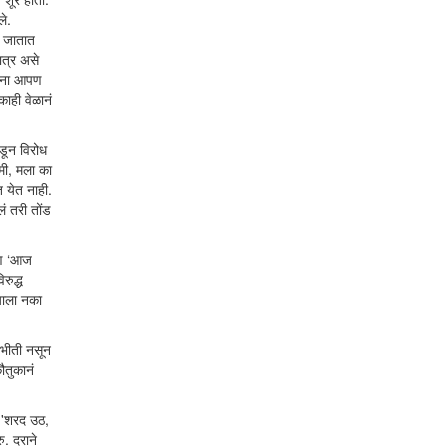
ले.
ी जातात
ात्र असे
ांना आपण
काही वेळानं
डून विरोध
मी, मला का
 येत नाही.
ं तरी तोंड
पण ‘आज
रुद्ध
याला नका
 भीती नसून
ौतुकानं
त 'शरद उठ,
. दराने