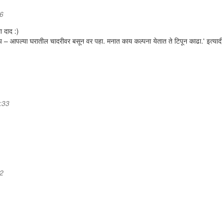
26
ा दाद :)
य – आपल्या घरातील चादरीवर बसून वर पहा. मनात काय कल्पना येतात ते टिपून काढा.' इत्याद
:33
42