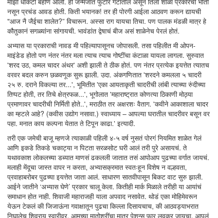
माझी धाकटी बहीण आली. ही जन्मजात फुटीर गटातील असून तिला शाळा प्रकारची भीती
नसून प्रचंड आवड होती. किती भयानक! तर ही पोरगी आईला आठवण करून द्यायची
"आज नै जैईचा शालेत?” विचारून. अस्सा राग यायचा तिचा. पण पालक मंडळी मात्र हे
कौतुकानं सगळ्यांना सांगायची. भावंडांत द्वेषाचं बीज असं शाळेनेच पेरलं होतं.
अभ्यास या प्रकाराची नावड मी पहिल्यापासूनच जोपासली. तसा पहिलीत मी ओपन-
माइंडेड होतो पण नंतर नंतर मला त्याच त्याच गोष्टींचा कंटाळा यायला लागला. सुरुवात
'शरद उठ, कमल चादर अंथर' अशी झाली ते ठीक होतं. पण नंतर प्रत्येक इयत्तेत त्यातच
वरवर बदल करुन छळवणूक सुरू झाली. उदा. अंकगणितात 'शरदने कमलला ५ चादरी
२५ रु. दराने विकल्या तर...', भूमितीत 'एका आयताकृती चादरीची लांबी त्याच्या रुंदीच्या
तिप्पट होती, तर तिचे क्षेत्रफळ...', भूगोलात 'महाराष्ट्रात कोणत्या ठिकाणी मोठ्या
प्रमाणावर चादरीची निर्मिती होते..', मराठीत तर अक्षरशः वैताग. 'कवीने आकाशाला चादर
का म्हटले आहे? (कवीस उद्योग नसावा.) स्वाध्याय – आपल्या घरातील चादरीवर बसून वर
पहा. मनात काय कल्पना येतात ते टिपून काढा.' इत्यादी.
तरी एक जमेची बाजू म्हणजे त्याकाळी पहिली ४-५ वर्ष नुसतं पोरगं नियमित शाळेत गेलं
आणि इकडे तिकडे चकाट्या न पिटता सरळसोट घरी आलं तरी पुरे असायचं. ते
यथावकाश लोकलच्या डब्यात माणसं ढकलली जातात तसं आपोआप पुढच्या वर्गात जायचं.
मलाही मेंदूचा जास्त वापर न करता, अभ्यासक्रमात स्वतःहून विशेष न वल्हवता,
प्रवाहाबरोबर पुढच्या इयत्तेत जाता आलं. साधारण सातवीपासून बिकट वाट सुरु झाली.
आईने जातीने ‘अभ्यास घेणे’ प्रकार चालू केला. कितीही मार्क मिळाले तरीही या आयांचं
समाधान होत नाही. शिवाजी महाराजही याला अपवाद नसावेत. थोडं एका मोहिमेवरून
येऊन टेकलं की जिजाऊंना गवाक्षातून पुढचा किल्ला दिसायचाच, की आठवड्याभरात
निघालेच शिवराय स्वारीवर. आमच्या मातोश्रींचा मात्र पेशन्स फार लवकर जायचा. आपलं