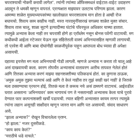
चपराश्याची नोकरी करावी लागेल”. त्यांनी त्यांच्या ऑफिसमधलं वाईटात-वाईट उदाहरण
आठवून ते धमकी म्हणून वापरलं. प्रत्यक्षात माझ्यावर उलटाच परिणाम झाला. कारण
आमच्या शाळेत मुख्याध्यापकांच्या खालोखाल चपराशालाच मान होता हे आम्ही रोज
बघायचो. शिवाय काम काहीच नाही. मस्त नारदमुनींसारखं सगळ्या शाळेत मुक्त संचार.
शिवाय तास चालू, शाळा सुटणे इत्यादीच्या घंटांचे पॉवरफुल अधिकार याच्या हातात.
त्यामुळे अभ्यास केला नाही तर चपराशी होणे हा प्रॉब्लेम नसून बोनस पर्वणी वाटायची. मग
कधीकधी आईला स्टेजवर येऊन मूळ संहितेतली वाक्यं अभिनयासहित म्हणावी लागायची.
तो प्रवेश मी आणि बाबा दोघांनीही काळजीपूर्वक पाहून आपापला बोध घ्यावा ही अपेक्षा
असायची.
दहाव्या इयत्तेत मग मला अभिनयाची गोडी लागली. म्हणजे अभ्यास न करता तो चालू आहे
असं दाखवायची कला. कारण तोपर्यंत अभ्यासाचं वातावरण अतीच तापवत नेलेलं होतं
आणि तितका अभ्यास करणं माझ्या सहनशक्तीच्या पलिकडचं होतं. का कुणास ठाऊक,
'अमुक अमुक तुझ्या भल्याचं आहे आणि ते केलं नाहीस तर तुझं काही खरं नाही' हे जितकं
मला ठसवण्याचा प्रयत्न होई, तितकं मला ते करूच नये असं ठामपणे वाटायचं. आईवडील
घरात असताना ‘अभिनयावर’ काम भागायचं पण ते नसतानाही अभ्यासच केला याचे पुरावे
देण्यात फार कल्पनाशक्ती खर्ची पडायची. त्यात बहिणी अभ्यासात कायम तत्पर त्यामुळे
त्यांना लहान असूनही साक्षीदार म्हणून जास्त मान आणि पत असायची. संवाद साधारण
असे,
“झाला अभ्यास?” रोखून विचारलेला प्रश्न.
“हो झाला.” नजर दुसरीकडे.
“काय काय केलं?”
“मराठीचे धडे वाचले.”