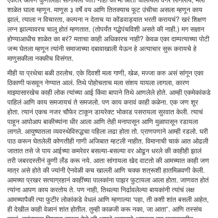
शाळेत घाला म्हणून. माणूस ३ वर्षे वय आणि तितक्याच फूट उंचीचा असला म्हणून काय
झालं, त्याला न विचारता, कल्पना न देताच या कोंडवाड्यात भरती करायचं? खरं शिक्षण
लग्न झाल्यावरच चालू होतं म्हणतात. (तोपर्यंत गद्धेपंचविशी असते की नाही.) मग सज्ञान
होण्याआधीच शाळेत का बरं? मताचा काही अधिकारच नाही? केवळ एका दाम्पत्याच्या पोटी
जन्म घेतला म्हणून त्यांनी समाजाच्या दबावाखाली येऊन हे अत्याचार सुरू करायचे हे
माणुसकीला नक्कीच विसंगत.
मीही या प्रथेचा बळी ठरलोच. एके दिवशी मला गाणी, खेळ, मज्जा करु असं सांगून एका
ठिकाणी फसवून नेण्यात आलं. तिथे पोहोचताच मला संशय यायला लागला, कारण
माझ्यासारखेच काही लोक त्यांच्या आई किंवा बापाने तिथे आणलेले होते. आम्ही एकमेकांकडे
पाहिलं आणि काय समजायचं ते समजलो. पण काय करावं काही कळेना. एक जण शूर
होता. त्यानं एकच नजर चौफेर टाकून डायरेक्ट भोकाड पसरायला सुरवात केली. त्याचं
पाहून आपोआप बाकीच्यांना धीर आला आणि तेही मनापासून आणि मुळापासून रडायला
लागले. आयुष्यातला व्यवस्थेविरुद्धचा पहिला लढा होता तो. प्राणपणाने आम्ही रडलो. घरी
पाठ करून घेतलेली कोणतीही गाणी अजिबात म्हटली नाहीत. विमानाची चाकं आत ओढली
जातात तसे जे पाय आईच्या कमरेवर बसल्या-बसल्या वर ओढून धरले की काहीही झालं
तरी जबरदस्तीनं कुणी लँड करू नये. आता सांगायला खेद वाटतो की आमच्यात काही जण
मात्र असे होते की ज्यांनी ऐनवेळी कच खाल्ली आणि चक्क शत्रूशी हातमिळवणी केली.
आमच्या प्रखर सत्याग्रहानं काहींच्या पालकांना पाझर फुटायला आला होता. जाणवत होतं
त्यांना आपण काय करतोय ते. पण नाही, तिथल्या निर्ढावलेल्या बायकांनी त्यांचं लक्ष
आमच्यापैकी त्या फुटीर लोकांकडे वेधलं आणि म्हणाल्या ‘पहा, ती कशी शांत बसली आहेत,
ही देखील काही वेळानं शांत होतील. तुम्ही काळजी करू नका, जा आता”. आणि तस्संच