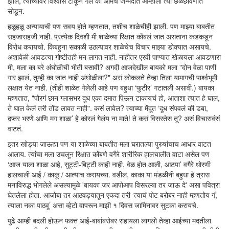
झालं, त्यांच्यावर विश्वास टाकून गेले की आमचे जन्मदाते आम्हाला त्या छळछावणीत
सोडून.
हळूहळू अन्यायाची पण सवय होते म्हणतात, तशीच शाळेचीही झाली. पण माझ्या बाबतीत
सहजासहजी नाही. प्रत्येक दिवशी मी शाळेच्या रिक्षात कोंबलं जात असताना कडकडून
विरोध करायचो. किंबहुना सकाळी उठल्यावर शाळेचेच विचार माझ्या डोक्यात असायचे.
अशावेळी आवडत्या गोष्टीतही मन लागत नाही. नाहीतर एरवी पाण्यात खेळायला आवडणारा
मी, मला का बरे अंघोळीची भीती बसावी? अगदी आजदेखील बायको मला "दोन वेळा पाणी
गार झालं, तुम्ही का जात नाही अंघोळीला?" असं कोकलते तेव्हा तिला यामागची पार्श्वभूमी
लक्षात येत नाही. (तीही शाळेत गेलेली आहे पण बहुधा ‘फुटीर’ गटातली असावी.) बायका
म्हणतात, "पोरगं छान ग्लासभर दूध एका दमात पिऊन टाकायचं हो, आताशा त्यात हे घाल,
ते घाल केलं तरी तोंड लावत नाही". कसं लावेल? त्याच्या मेंदूत ‘दूध संपवलं की डबा,
दप्तर भरणे आणि मग शाळा’ हे कोरलं गेलंय ना माते! ते कसं विसरतेस तू? असं विचारावंसं
वाटतं.
इतर खोड्या जाऊद्या पण या शाळेच्या बाबतीत मला घरातल्या पुरुषांचाच आधार वाटत
आलाय. त्यांचा मला उचलून रिक्षात कोंबणे वगैरे शारीरिक हालचालीत वाटा असेल पण
‘आज याला शाळा आहे, सुट्टी-बिट्टी काही नाही, वेळ होत आली, आटपा’ वगैरे धोरणी
हालचाली आई / काकू / आत्याच करायच्या. वडील, काका या मंडळीनी बहुधा हे त्रास
मनाविरुद्ध भोगलेले असल्यामुळे 'बायका जर आपोआप विसरल्या तर जाऊ दे' असा पवित्रा
घेतलेला होता. आजोबा तर आठवड्यातून एकदा तरी ‘त्याचं पोट बरोबर नाही म्हणतोय गं,
त्याला नका पाठवू’ असा व्हेटो वापरून माझी १ दिवस जामिनावर सुटका करायचे.
पुढे आम्ही बदली होऊन फक्त आई-बाबांबरोबर राहायला लागलो तेव्हा आईच्या मदतीला