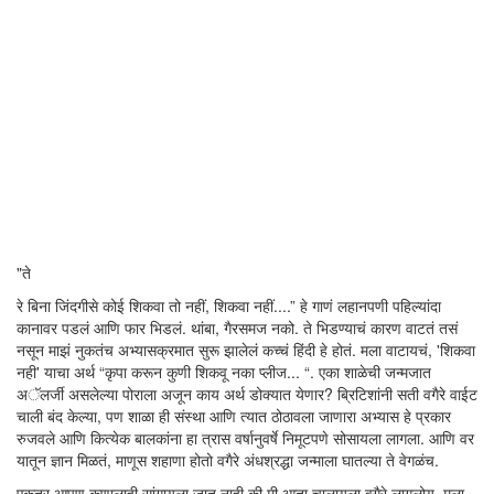
"ते
रे बिना जिंदगीसे कोई शिकवा तो नहीं, शिकवा नहीं....” हे गाणं लहानपणी पहिल्यांदा
कानावर पडलं आणि फार भिडलं. थांबा, गैरसमज नको. ते भिडण्याचं कारण वाटतं तसं
नसून माझं नुकतंच अभ्यासक्रमात सुरू झालेलं कच्चं हिंदी हे होतं. मला वाटायचं, 'शिकवा
नही' याचा अर्थ “कृपा करून कुणी शिकवू नका प्लीज... “. एका शाळेची जन्मजात
अॅलर्जी असलेल्या पोराला अजून काय अर्थ डोक्यात येणार? ब्रिटिशांनी सती वगैरे वाईट
चाली बंद केल्या, पण शाळा ही संस्था आणि त्यात ठोठावला जाणारा अभ्यास हे प्रकार
रुजवले आणि कित्येक बालकांना हा त्रास वर्षानुवर्षे निमूटपणे सोसायला लागला. आणि वर
यातून ज्ञान मिळतं, माणूस शहाणा होतो वगैरे अंधश्रद्धा जन्माला घातल्या ते वेगळंच.
एकतर आपण कुणालाही सांगायला जात नाही की मी आता चालायला वगैरे लागलोय, मला