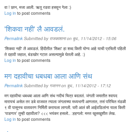
वा ! छान, मजा आली. ऋतू रडवा हसवून गेला :)
Log in
to post comments
'शिकवा नही' लै आवडलं.
Permalink
Submitted by
राजकाशाना
on बुध., 11/14/2012 - 15:06
'शिकवा नही' लै आवडलं. हिंदीतील 'शिक्षा' हा शब्द किती योग्य आहे याची प्रचिती पहिली
ते दहावी जहाल, बंडखोर गटात असल्यामुळे घेतली आहे. :)
Log in
to post comments
मग दहावीचा धबधबा आला आणि संथ
Permalink
Submitted by
गजानन
on बुध., 11/14/2012 - 17:12
मग दहावीचा धबधबा आला आणि संथ नदीचं चित्र बदललं. जंगली जमातीत श्वापद
मारायचं असेल तर डबे वाजवत त्याला जंगलाच्या मध्यभागी आणतात, तसं परिचित मंडळी
९ वी पासूनच वातावरण निर्मिती करायला लागली. घरी आलं की आईवडिलांना याला किती
‘पाडणार’ तुम्ही दहावीला? <<< भयंकर हसलो.. :हहगलो: मस्त खुसखुशीत लेख.
Log in
to post comments