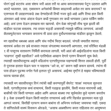
पोरगं मूर्ख वाटतंय असा संशय जरी आला तरी या आया कापरासारख्या पेटून उठतात आणि
धपाटे घालतात. उदा. एकावरून अनेकांची किंमत काढायची असेल तर काय करायचं? या
प्रश्नाला मी उदाहरणाकडे लक्ष देण्याऐवजी तिची नजर कुठे आहे आणि तिचा हात किती
अंतरावर आहे याचा अंदाज घेऊन कधी गुणाकार तर कधी भागाकार (आज पार्किंग समोर
आहे) असं उत्तर देऊन हमखास मार खायचो. दोन वेळा सांगूनही तीच चूक झाली की
मांडीवर फटका बसलाच. त्या वयात चड्डी असायची त्यामुळे सॉलिड लागायचं. आजही
कॅलक्युलेटरवर भागाकार करताना मी डावा हात दुर्योधनासारखा मांडीवर झाकून ठेवतो.
मग दहावीचा धबधबा आला आणि संथ नदीचं चित्र बदललं. जंगली जमातीत श्वापद
मारायचं असेल तर डबे वाजवत त्याला जंगलाच्या मध्यभागी आणतात, तसं परिचित मंडळी
९ वी पासूनच वातावरण निर्मिती करायला लागली. घरी आलं की आईवडिलांना याला किती
‘पाडणार’ तुम्ही दहावीला? असे प्रतिष्ठेला आव्हान देणारे प्रश्न विचारणे सुरू केले.
त्यातही सातवीपासूनच आईने वडिलांना प्रगतीपुस्तक पाहण्याची शिस्त लावली होती. पूर्वी
ते पुस्तक हातात घेऊन फार न पाहताच “अरे वा, वा” करुन सही करून द्यायचे. त्यांना मी
पास होऊन पुढच्या वर्गात गेलो इतपत पुरे असायचं. आईच्या दृष्टीनं हे माझ्या भविष्यासाठी
फारच घातक होतं.
त्यासाठी मग सातवीपासून तिनं त्यांची सही करण्यापूर्वी सेपरेट ‘शाळा’ घ्यायला सुरुवात
केली. प्रगतीपुस्तक कसं वाचायचं, किती पडझड झालीये, किती मजल मारायची आहे,
बाकीची पोरं किती पाण्यात आहेत आणि आपला बाळ्या त्या सूर्यमालेत कुठे भ्रमण करतोय
हे ३ वेळा उजळणी घेऊन किती मात्रेत रागवायचं आहे वगैरे रिहर्सल झाल्यावर मला पुढे
आणलं जायचं. कितीही प्रयत्न करून बाबांना तो अभिनय परफेक्ट जमायचा नाही. एकदा
ते सांगितलेली वाक्यं विसरून ओरडले, “असाच आळशीपणा करत राहिलास तर आयुष्यभर