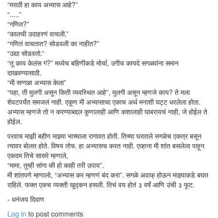
“मराठी हा काय अभ्यास आहे?”
“.....”
“गणित?”
“कालची उदाहरणं वाचली.”
“गणितं वाचतात? सोडवली का नाहीत?”
“उद्या सोडवतो.”
“तू काय केलंस गं?” मध्येच बहिणीकडे मोर्चा, उगीच कायदे सगळ्यांना समान
दाखवण्यासाठी.
“मी सग्गळा अभ्यास केला”
“पहा, ती मुलगी असून किती व्यवस्थित आहे”, मुलगी असून म्हणजे काय? ते मला
शेवटपर्यंत समजलं नाही. एकूण मी अभ्यासाचा एकाच अर्थ मनाशी घट्ट धरलेला होता.
अभ्यास म्हणजे तो न करण्याबद्दल कुणालाही आणि कशालाही घाबरायचं नाही, जे होईल ते
होईल.
परवाच माझी बहीण माझ्या भाच्याला रागावत होती. तिच्या घरातले सगळेच एकत्र बसून
त्यावर बोलत होते. विषय तोच. हा अभ्यासच करत नाही. एव्हाना मी शांत बसलेला पाहून
एकदम तिचे सासरे म्हणाले,
“मामा, तुम्ही सांगा की हो काही तरी उपाय”.
मी शांतपणे म्हणालो, “अभ्यास कर म्हणणं बंद करा”. सगळे अवाक् होऊन माझ्याकडे बघत
राहिले. फक्त एकच व्यक्ती खुद्कन हसली. तिचं वय होतं ३ वर्षं आणि उंची ३ फूट.
- धनंजय दिवाण
Log in
to post comments