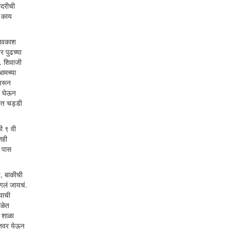
ादरीची
त काय
थावकाश
 पुढच्या
. शिवाजी
आमच्या
वरून
ज घेऊन
ात चड्डी
ी ९ वी
तही
ी पास
े, बाकीची
आणलं जायचं.
याची
ाळेत
, शाळा
टेजवर येऊन