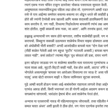
त्यानं एकच नजर चौफेर टाकून डायरेक्ट भोकाड पसरायला सुरवात केली. 
आयुष्यातला व्यवस्थेविरुद्धचा पहिला लढा होता तो. प्राणपणाने आम्ह
तसे जे पाय आईच्या कमरेवर बसल्या-बसल्या वर ओढून धरले की काहीही 
होते की ज्यांनी ऐनवेळी कच खाल्ली आणि चक्क शत्रूशी हातमिळवणी केली
काय करतोय ते. पण नाही, तिथल्या निर्ढावलेल्या बायकांनी त्यांचं लक्ष आ
शांत होतील. तुम्ही काळजी करू नका, जा आता”. आणि तस्संच झालं, त्यां
हळूहळू अन्यायाची पण सवय होते म्हणतात, तशीच शाळेचीही झाली. पण मा
करायचो. किंबहुना सकाळी उठल्यावर शाळेचेच विचार माझ्या डोक्यात अस
बरे अंघोळीची भीती बसावी? अगदी आजदेखील बायको मला "दोन वेळा पाणी गार
(तीही शाळेत गेलेली आहे पण बहुधा ‘फुटीर’ गटातली असावी.) बायका म्हण
लावत नाही". कसं लावेल? त्याच्या मेंदूत ‘दूध संपवलं की डबा, दप्तर भरण
इतर खोड्या जाऊद्या पण या शाळेच्या बाबतीत मला घरातल्या पुरुषांचाच
याला शाळा आहे, सुट्टी-बिट्टी काही नाही, वेळ होत आली, आटपा’ वगैरे 
भोगलेले असल्यामुळे 'बायका जर आपोआप विसरल्या तर जाऊ दे' असा पवित्
पाठवू’ असा व्हेटो वापरून माझी १ दिवस जामिनावर सुटका करायचे.
पुढे आम्ही बदली होऊन फक्त आई-बाबांबरोबर राहायला लागलो तेव्हा आ
प्रचंड आवड होती. किती भयानक! तर ही पोरगी आईला आठवण करून द्याय
सगळ्यांना सांगायची. भावंडांत द्वेषाचं बीज असं शाळेनेच पेरलं होतं.
अभ्यास या प्रकाराची नावड मी पहिल्यापासूनच जोपासली. तसा पहिलीत मी
कमल चादर अंथर' अशी झाली ते ठीक होतं. पण नंतर प्रत्येक इयत्तेत 