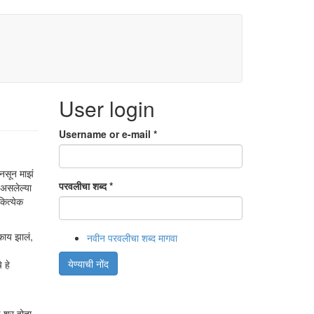
User login
Username or e-mail
*
 नसून माझं
परवलीचा शब्द
*
 असलेल्या
कित्येक
काय झालं,
नवीन परवलीचा शब्द मागवा
येण्याची नोंद
 हे
 शूर होता.