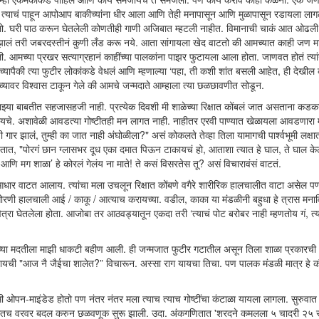
त्याचं पाहून आपोआप बाकीच्यांना धीर आला आणि तेही मनापासून आणि मुळापासून रडायला लाग
ी रडलो. घरी पाठ करून घेतलेली कोणतीही गाणी अजिबात म्हटली नाहीत. विमानाची चाकं आत ओढल
झालं तरी जबरदस्तीनं कुणी लँड करू नये. आता सांगायला खेद वाटतो की आमच्यात काही जण म
. आमच्या प्रखर सत्याग्रहानं काहींच्या पालकांना पाझर फुटायला आला होता. जाणवत होतं त्य
मच्यापैकी त्या फुटीर लोकांकडे वेधलं आणि म्हणाल्या ‘पहा, ती कशी शांत बसली आहेत, ही देखील 
च्यावर विश्वास टाकून गेले की आमचे जन्मदाते आम्हाला त्या छळछावणीत सोडून.
झ्या बाबतीत सहजासहजी नाही. प्रत्येक दिवशी मी शाळेच्या रिक्षात कोंबलं जात असताना कडक
ायचे. अशावेळी आवडत्या गोष्टीतही मन लागत नाही. नाहीतर एरवी पाण्यात खेळायला आवडणारा 
 झालं, तुम्ही का जात नाही अंघोळीला?" असं कोकलते तेव्हा तिला यामागची पार्श्वभूमी लक्षात
तात, "पोरगं छान ग्लासभर दूध एका दमात पिऊन टाकायचं हो, आताशा त्यात हे घाल, ते घाल केल
े आणि मग शाळा’ हे कोरलं गेलंय ना माते! ते कसं विसरतेस तू? असं विचारावंसं वाटतं.
 आधार वाटत आलाय. त्यांचा मला उचलून रिक्षात कोंबणे वगैरे शारीरिक हालचालीत वाटा असेल 
धोरणी हालचाली आई / काकू / आत्याच करायच्या. वडील, काका या मंडळीनी बहुधा हे त्रास मनावि
रा घेतलेला होता. आजोबा तर आठवड्यातून एकदा तरी ‘त्याचं पोट बरोबर नाही म्हणतोय गं, त्
ईच्या मदतीला माझी धाकटी बहीण आली. ही जन्मजात फुटीर गटातील असून तिला शाळा प्रकारची
ची "आज नै जैईचा शालेत?” विचारून. अस्सा राग यायचा तिचा. पण पालक मंडळी मात्र हे क
 ओपन-माइंडेड होतो पण नंतर नंतर मला त्याच त्याच गोष्टींचा कंटाळा यायला लागला. सुरुवा
त्यातच वरवर बदल करुन छळवणूक सुरू झाली. उदा. अंकगणितात 'शरदने कमलला ५ चादरी २५ रु