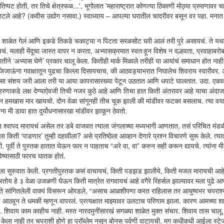
 तिप्पट होती, तर तिचे क्षेत्रफळ...', भूगोलात 'महाराष्ट्रात कोणत्या ठिकाणी मोठ्या प्रमाणावर च
 म्हटले आहे? (कवीस उद्योग नसावा.) स्वाध्याय – आपल्या घरातील चादरीवर बसून वर पहा. मना
यमित शाळेत गेलं आणि इकडे तिकडे चकाट्या न पिटता सरळसोट घरी आलं तरी पुरे असायचं. ते य
 मलाही मेंदूचा जास्त वापर न करता, अभ्यासक्रमात स्वतःहून विशेष न वल्हवता, प्रवाहाबरोबर
ने ‘अभ्यास घेणे’ प्रकार चालू केला. कितीही मार्क मिळाले तरीही या आयांचं समाधान होत नाही
िजाऊंना गवाक्षातून पुढचा किल्ला दिसायचाच, की आठवड्याभरात निघालेच शिवराय स्वारीवर. 
ंय असा संशय जरी आला तरी या आया कापरासारख्या पेटून उठतात आणि धपाटे घालतात. उदा. एका
हरणाकडे लक्ष देण्याऐवजी तिची नजर कुठे आहे आणि तिचा हात किती अंतरावर आहे याचा अंदा
ऊन हमखास मार खायचो. दोन वेळा सांगूनही तीच चूक झाली की मांडीवर फटका बसलाच. त्या वय
 मी डावा हात दुर्योधनासारखा मांडीवर झाकून ठेवतो.
्वापद मारायचं असेल तर डबे वाजवत त्याला जंगलाच्या मध्यभागी आणतात, तसं परिचित मंडळ
ती ‘पाडणार’ तुम्ही दहावीला? असे प्रतिष्ठेला आव्हान देणारे प्रश्न विचारणे सुरू केले. त्या
 पूर्वी ते पुस्तक हातात घेऊन फार न पाहताच “अरे वा, वा” करुन सही करून द्यायचे. त्यांना म
भविष्यासाठी फारच घातक होतं.
 घ्यायला सुरुवात केली. प्रगतीपुस्तक कसं वाचायचं, किती पडझड झालीये, किती मजल मारायची आह
करतोय हे ३ वेळा उजळणी घेऊन किती मात्रेत रागवायचं आहे वगैरे रिहर्सल झाल्यावर मला पुढे 
 ते सांगितलेली वाक्यं विसरून ओरडले, “असाच आळशीपणा करत राहिलास तर आयुष्यभर चपराश्
ण आठवून ते धमकी म्हणून वापरलं. प्रत्यक्षात माझ्यावर उलटाच परिणाम झाला. कारण आमच्या श
. शिवाय काम काहीच नाही. मस्त नारदमुनींसारखं सगळ्या शाळेत मुक्त संचार. शिवाय तास चालू
्यास केला नाही तर चपराशी होणे हा प्रॉब्लेम नसून बोनस पर्वणी वाटायची. मग कधीकधी आईला स्