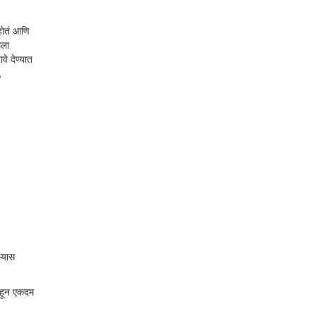
होतं आणि
मला
े देण्यात
,
्यास
पाहून एकदम