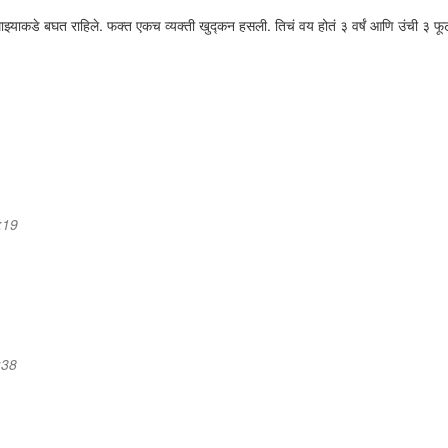
ाझ्याकडे बघत राहिले. फक्त एकच व्यक्ती खुद्कन हसली. तिचं वय होतं ३ वर्षं आणि उंची ३ फू
:19
:38