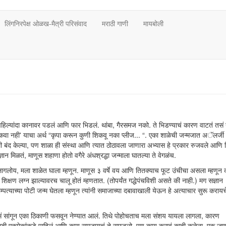
लिंगनिरपेक्ष ओळख-मैत्री परिसंवाद
मराठी गाणी
मायबोली
ी पहिल्यांदा कानावर पडलं आणि फार भिडलं. थांबा, गैरसमज नको. ते भिडण्याचं कारण वाटतं तसं
'शिकवा नही' याचा अर्थ “कृपा करून कुणी शिकवू नका प्लीज... “. एका शाळेची जन्मजात अॅलर्जी
ी बंद केल्या, पण शाळा ही संस्था आणि त्यात ठोठावला जाणारा अभ्यास हे प्रकार रुजवले आणि 
ञान मिळतं, माणूस शहाणा होतो वगैरे अंधश्रद्धा जन्माला घातल्या ते वेगळंच.
गलोय, मला शाळेत घाला म्हणून. माणूस ३ वर्षे वय आणि तितक्याच फूट उंचीचा असला म्हणून 
क्षण लग्न झाल्यावरच चालू होतं म्हणतात. (तोपर्यंत गद्धेपंचविशी असते की नाही.) मग सज्ञान
याच्या पोटी जन्म घेतला म्हणून त्यांनी समाजाच्या दबावाखाली येऊन हे अत्याचार सुरू करायचे
सं सांगून एका ठिकाणी फसवून नेण्यात आलं. तिथे पोहोचताच मला संशय यायला लागला, कारण
. आम्ही एकमेकांकडे पाहिलं आणि काय समजायचं ते समजलो. पण काय करावं काही कळेना. एक जण