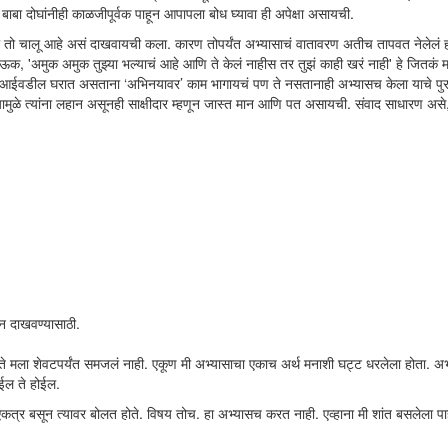
बाबा दोघांनीही काळजीपूर्वक पाहून आपापला बोध घ्यावा ही अपेक्षा असायची.
ा तो चालू आहे असं दाखवायची कला. कारण तोपर्यंत अभ्यासाचं वातावरण अतीच तापवत नेलेलं 
क, 'अमुक अमुक तुझ्या भल्याचं आहे आणि ते केलं नाहीस तर तुझं काही खरं नाही' हे जितकं 
. आईवडील घरात असताना ‘अभिनयावर’ काम भागायचं पण ते नसतानाही अभ्यासच केला याचे पुराव
ामुळे त्यांना लहान असूनही साक्षीदार म्हणून जास्त मान आणि पत असायची. संवाद साधारण असे
ान दाखवण्यासाठी.
ते मला शेवटपर्यंत समजलं नाही. एकूण मी अभ्यासाचा एकाच अर्थ मनाशी घट्ट धरलेला होता. अभ
ोईल ते होईल.
 एकत्र बसून त्यावर बोलत होते. विषय तोच. हा अभ्यासच करत नाही. एव्हाना मी शांत बसलेला 