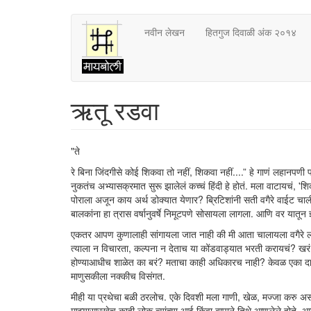
Skip
नवीन लेखन
हितगुज दिवाळी अंक २०१४
to
main
content
ऋतू रडवा
"ते
रे बिना जिंदगीसे कोई शिकवा तो नहीं, शिकवा नहीं....” हे गाणं लहानपण
नुकतंच अभ्यासक्रमात सुरू झालेलं कच्चं हिंदी हे होतं. मला वाटायचं, 
पोराला अजून काय अर्थ डोक्यात येणार? ब्रिटिशांनी सती वगैरे वाईट चाल
बालकांना हा त्रास वर्षानुवर्षे निमूटपणे सोसायला लागला. आणि वर यातून ज्
एकतर आपण कुणालाही सांगायला जात नाही की मी आता चालायला वगैरे ला
त्याला न विचारता, कल्पना न देताच या कोंडवाड्यात भरती करायचं? खरं शि
होण्याआधीच शाळेत का बरं? मताचा काही अधिकारच नाही? केवळ एका दाम्पत्
माणुसकीला नक्कीच विसंगत.
मीही या प्रथेचा बळी ठरलोच. एके दिवशी मला गाणी, खेळ, मज्जा करु अ
माझ्यासारखेच काही लोक त्यांच्या आई किंवा बापाने तिथे आणलेले होते