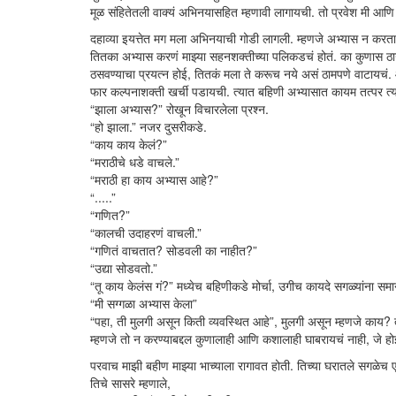
मूळ संहितेतली वाक्यं अभिनयासहित म्हणावी लागायची. तो प्रवेश मी आणि 
दहाव्या इयत्तेत मग मला अभिनयाची गोडी लागली. म्हणजे अभ्यास न करत
तितका अभ्यास करणं माझ्या सहनशक्तीच्या पलिकडचं होतं. का कुणास ठाऊ
ठसवण्याचा प्रयत्न होई, तितकं मला ते करूच नये असं ठामपणे वाटायचं
फार कल्पनाशक्ती खर्ची पडायची. त्यात बहिणी अभ्यासात कायम तत्पर त्य
“झाला अभ्यास?” रोखून विचारलेला प्रश्न.
“हो झाला.” नजर दुसरीकडे.
“काय काय केलं?”
“मराठीचे धडे वाचले.”
“मराठी हा काय अभ्यास आहे?”
“.....”
“गणित?”
“कालची उदाहरणं वाचली.”
“गणितं वाचतात? सोडवली का नाहीत?”
“उद्या सोडवतो.”
“तू काय केलंस गं?” मध्येच बहिणीकडे मोर्चा, उगीच कायदे सगळ्यांना सम
“मी सग्गळा अभ्यास केला”
“पहा, ती मुलगी असून किती व्यवस्थित आहे”, मुलगी असून म्हणजे काय? 
म्हणजे तो न करण्याबद्दल कुणालाही आणि कशालाही घाबरायचं नाही, जे ह
परवाच माझी बहीण माझ्या भाच्याला रागावत होती. तिच्या घरातले सगळेच
तिचे सासरे म्हणाले,