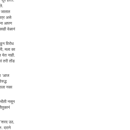
ले.
ी जातात
ात्र असे
ांना आपण
काही वेळानं
डून विरोध
मी, मला का
 येत नाही.
ं तरी तोंड
पण ‘आज
रुद्ध
याला नका
 भीती नसून
ौतुकानं
त 'शरद उठ,
. दराने