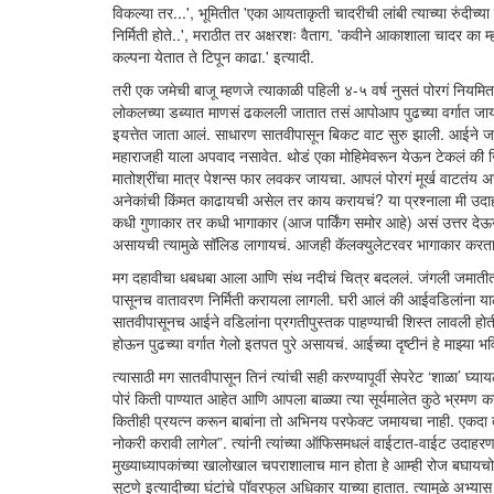
विकल्या तर...', भूमितीत 'एका आयताकृती चादरीची लांबी त्याच्या रुंदीच्या
निर्मिती होते..', मराठीत तर अक्षरशः वैताग. 'कवीने आकाशाला चादर का
कल्पना येतात ते टिपून काढा.' इत्यादी.
तरी एक जमेची बाजू म्हणजे त्याकाळी पहिली ४-५ वर्ष नुसतं पोरगं नि
लोकलच्या डब्यात माणसं ढकलली जातात तसं आपोआप पुढच्या वर्गात जायचं.
इयत्तेत जाता आलं. साधारण सातवीपासून बिकट वाट सुरु झाली. आईने जाती
महाराजही याला अपवाद नसावेत. थोडं एका मोहिमेवरून येऊन टेकलं की ज
मातोश्रींचा मात्र पेशन्स फार लवकर जायचा. आपलं पोरगं मूर्ख वाटत
अनेकांची किंमत काढायची असेल तर काय करायचं? या प्रश्नाला मी उदा
कधी गुणाकार तर कधी भागाकार (आज पार्किंग समोर आहे) असं उत्तर दे
असायची त्यामुळे सॉलिड लागायचं. आजही कॅलक्युलेटरवर भागाकार करताना
मग दहावीचा धबधबा आला आणि संथ नदीचं चित्र बदललं. जंगली जमातीत श
पासूनच वातावरण निर्मिती करायला लागली. घरी आलं की आईवडिलांना याला कि
सातवीपासूनच आईने वडिलांना प्रगतीपुस्तक पाहण्याची शिस्त लावली होती.
होऊन पुढच्या वर्गात गेलो इतपत पुरे असायचं. आईच्या दृष्टीनं हे माझ्या 
त्यासाठी मग सातवीपासून तिनं त्यांची सही करण्यापूर्वी सेपरेट ‘शाळा’
पोरं किती पाण्यात आहेत आणि आपला बाळ्या त्या सूर्यमालेत कुठे भ्रमण 
कितीही प्रयत्न करून बाबांना तो अभिनय परफेक्ट जमायचा नाही. एकदा
नोकरी करावी लागेल”. त्यांनी त्यांच्या ऑफिसमधलं वाईटात-वाईट उदाहर
मुख्याध्यापकांच्या खालोखाल चपराशालाच मान होता हे आम्ही रोज बघायचो
सुटणे इत्यादीच्या घंटांचे पॉवरफुल अधिकार याच्या हातात. त्यामुळे अभ