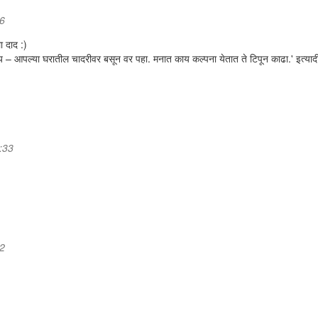
26
ा दाद :)
य – आपल्या घरातील चादरीवर बसून वर पहा. मनात काय कल्पना येतात ते टिपून काढा.' इत्याद
:33
42