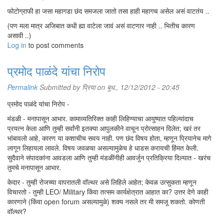
फोटोग्राफी हा जसा महागडा छंद समजला जातो तसा हाही महागच असेल असं वाटतंय ..
(पण मला मात्र अजिबात कधी ह्या वाटेला जावं असं वाटणार नाही .. भितीच कारण
असावी ..)
Log in
to post comments
प्रमोद पाळंदे यांचा निरोप
Permalink
Submitted by
प्रिया
on बुध., 12/12/2012 - 20:45
प्रमोद पाळंदे यांचा निरोप -
मंडळी - मनापासून आभार. कामाव्यतिरिक्त काही लिहिण्याचा आयुष्यात पहिल्यांदाच
प्रयत्न केला आणि तुम्ही सर्वांनी इतक्या आपुलकीने वाचून प्रोत्साहन दिलेत; खरं तर
भांबावलो आहे, कारण या कशाचीच सवय नाही. पण छंद विषय होता, म्हणून प्रियानेच मागे
लागून लिहायला लावले. विषय जवळचा असल्यामुळेच हे धाडस करायची हिंमत केली.
सुदैवाने संपादकांना आवडला आणि तुम्ही मंडळींनीही आवर्जुन प्रतिक्रिया दिल्यात - खरंच
तुमचे मनापासून आभार.
केदार - तुम्ही रोजच्या वापरातली वॉल्थर असे लिहिले आहेत; केवळ उत्सुकता म्हणून
विचारतो - तुम्ही LEO/ Military किंवा तत्सम कार्यक्षेत्रात आहात का? उत्तर देणे काही
कारणाने (किंवा open forum असल्यामुळे) शक्य नसले तर मी समजू शकतो. कोणती
वॉल्थर?