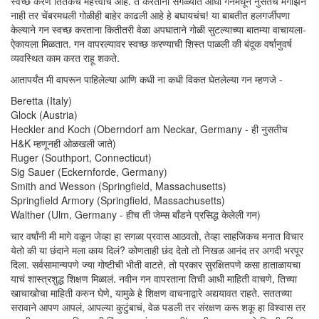
स्वच्छ करणे तितकेच महत्त्वाचे आहे. ते करताना सगळ्यात आधी गनमधून नुसतंच मॅगझिन
नाही तर चेंबरमधली गोळीही बाहेर काढली आहे हे बघायचंच! या बाबतीत हलगर्जीपणा
केल्याने गन स्वच्छ करताना कितीतरी वेळा अपघाताने गोळी सुटल्याच्या बातम्या वाचायला-
ऐकायला मिळतात. गन वापरल्यावर स्वच्छ करण्याची शिस्त पाळली की बंदूक वर्षानुवर्ष
व्यवस्थित काम करत राहू शकते.
आतापर्यंत मी वापरून पाहिलेल्या आणि कधी ना कधी विकत घेतलेल्या गन म्हणजे -
Beretta (Italy)
Glock (Austria)
Heckler and Koch (Oberndorf am Neckar, Germany - ही नुसतीच
H&K म्हणूनही ओळखली जाते)
Ruger (Southport, Connecticut)
Sig Sauer (Eckernforde, Germany)
Smith and Wesson (Springfield, Massachusetts)
Springfield Armory (Springfield, Massachusetts)
Walther (Ulm, Germany - हीच ती जेम्स बाँडने प्रसिद्ध केलेली गन)
चार वर्षांनी मी मागे वळून जेव्हा हा सगळा प्रवास आठवतो, तेव्हा साहजिकच मनात विचार
येतो की या छंदाने मला काय दिलं? कोणताही छंद देतो तो निखळ आनंद तर अगदी भरपूर
दिला. सर्वसामान्यपणे ज्या गोष्टीची भीती वाटते, तो प्रकार सुरक्षितपणे कसा हाताळायचा
याचं शास्त्रशुद्ध शिक्षण मिळालं. नवीन गन वापरताना तिची आधी माहिती वाचणे, तिच्या
खाचाखोचा माहिती करुन घेणे, यामुळे हे शिक्षण वाचनाद्वारे अद्ययावत राहते. सततच्या
सरावाने आपण आपलं, आपल्या कुटुंबाचं, वेळ पडली तर संरक्षण करू शकू हा विश्वास तर