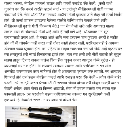
गोळ्या भरल्या, मॅगझिन गनमध्ये घातलं आणि गनची स्लाईड रॅक केली. (कधी-कधी
नुसतंच गन रॅक करणं असंही म्हटलं जातं - या कृतीमुळे मॅगझिनमधली गोळी गनच्या
चेंबरमध्ये येते. सेमी-ऑटोमॅटिक गनमध्ये आधीची गोळी झाडली जाते तेव्हा जी ऊर्जा निर्माण
होते, ती ऊर्जा वापरुन झाडल्या गेलेल्या गोळीचे केसिंग बाहेर फेकले जाते आणि
मॅगझिनमधली पुढची गोळी चेंबरमध्ये येते.) गन रॅक केली खरी आणि क्षणार्धात माझ्या
लक्षात आलं की चेंबरमध्ये गोळी आहे आणि हॅमरही मागे आहे- थोडक्यात गन शूट
करण्यासाठी तयार आहे. हे मनात आलं आणि मला दरदरुन घाम फुटला! अगदी हे माहीत
होतं की मी जोपर्यंत काही करत नाही तोवर काही होणार नाही, प्रशिक्षणातही हे आमच्या
डोक्यात पक्कं घुसवलं होतं. पण पहिल्यांदा माझ्या स्वतःच्या गनमध्ये गोळी आहे म्हटल्यावर
त्या क्षणापुरतं तरी सगळं विसरायला झालं होतं! मला त्या क्षणी तरी भीती वाटली की चुकून
माझ्या हातून ट्रिगर दाबला जाईल किंवा हॅमर चुकून गनवर आपटून गोळी सुटेल - ही
कल्पनाही भयानक होती! मी कसंबसं स्वतःला सावरलं आणि प्रशिक्षणात गन लोड-
अनलोड करण्याबद्दल काय सांगितलं होतं ते आठवायचा प्रयत्न करु लागलो. मग आम्हाला
शिकवलं होतं तसं हळूच मॅगझिन काढलं आणि स्लाइड परत रॅक केली - लगेच गोळी बाहेर
पडली. तरी खात्री करुन घेण्यासाठी मी सगळ्या गोळ्या दोनदा तरी मोजून खात्री करुन
घेतली असेल! आता जेव्हा हा किस्सा आठवतो, तेव्हा मी इतका हसतो! पण त्याचा एक
फायदाही झाला- त्या प्रसंगाने माझ्या प्रशिक्षणाच्या काळात गन सुरक्षितपणे कशी
हाताळावी हे शिकलेलं सगळं मनावर कायमचं कोरलं गेलं.