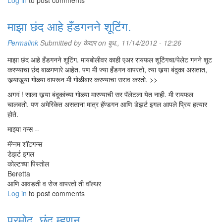
Log in
to post comments
माझा छंद आहे हँडगनने शूटिंग.
Permalink
Submitted by
केदार
on बुध., 11/14/2012 - 12:26
माझा छंद आहे हँडगनने शूटिंग. मायबोलीवर काही एअर रायफल शूटिंगचा/पेलेट गनने शूट
करण्याचा छंद बाळगणारे आहेत. पण मी ज्या हँडगन वापरतो, त्या खर्‍या बंदुका असतात,
खर्‍याखुर्‍या गोळ्या वापरून मी गोळीबार करण्याचा सराव करतो. >>
अगगं ! साला खर्‍या बंदूकांच्या गोळ्या मारण्याची सर पॅलेटला येत नाही. मी रायफल
चालवतो. पण अमेरिकेत असताना मात्र हॅण्डगन आणि डेझर्ट इगल आपले प्रिय हत्यार
होते.
माझ्या गन्स --
मॅग्नम शॉटगन्स
डेझर्ट इगल
कोल्टच्या पिस्तोल
Beretta
आणि आवडती व रोज वापरतो ती वॉल्थर
Log in
to post comments
प्रमोद, छंद म्हणून