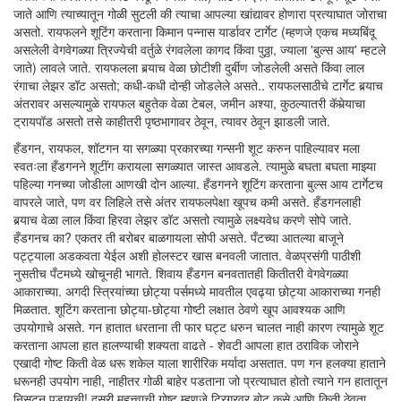
जाते आणि त्याच्यातून गोळी सुटली की त्याचा आपल्या खांद्यावर होणारा प्रत्याघात जोराचा
असतो. रायफलने शूटिंग करताना किमान पन्नास यार्डावर टार्गेट (म्हणजे एकच मध्यबिंदू
असलेली वेगवेगळ्या त्रिज्येची वर्तुळे रंगवलेला कागद किंवा पुठ्ठा, ज्याला 'बुल्स आय' म्हटले
जाते) लावले जाते. रायफलला बर्‍याच वेळा छोटीशी दुर्बीण जोडलेली असते किंवा लाल
रंगाचा लेझर डॉट असतो; कधी-कधी दोन्ही जोडलेले असते.. रायफलसाठीचे टार्गेट बर्‍याच
अंतरावर असल्यामुळे रायफल बहुतेक वेळा टेबल, जमीन अश्या, कुठल्यातरी कॅमेर्‍याचा
ट्रायपॉड असतो तसे काहीतरी पृष्ठभागावर ठेवून, त्यावर ठेवून झाडली जाते.
हँडगन, रायफल, शॉटगन या सगळ्या प्रकारच्या गन्सनी शूट करुन पाहिल्यावर मला
स्वतःला हँडगनने शूटींग करायला सगळ्यात जास्त आवडले. त्यामुळे बघता बघता माझ्या
पहिल्या गनच्या जोडीला आणखी दोन आल्या. हँडगनने शूटिंग करताना बुल्स आय टार्गेटच
वापरले जाते, पण वर लिहिले तसे अंतर रायफलपेक्षा खूपच कमी असते. हँडगनलाही
बर्‍याच वेळा लाल किंवा हिरवा लेझर डॉट असतो त्यामुळे लक्ष्यवेध करणे सोपे जाते.
हँडगनच का? एकतर ती बरोबर बाळगायला सोपी असते. पँटच्या आतल्या बाजूने
पट्ट्याला अडकवता येईल अशी होलस्टर खास बनवली जातात. वेळप्रसंगी पाठीशी
नुसतीच पँटमध्ये खोचूनही भागते. शिवाय हँडगन बनवतातही कितीतरी वेगवेगळ्या
आकाराच्या. अगदी स्त्रियांच्या छोट्या पर्समध्ये मावतील एवढ्या छोट्या आकाराच्या गनही
मिळतात. शूटिंग करताना छोट्या-छोट्या गोष्टी लक्षात ठेवणे खूप आवश्यक आणि
उपयोगाचे असते. गन हातात धरताना ती फार घट्ट धरुन चालत नाही कारण त्यामुळे शूट
करताना आपला हात हालण्याची शक्यता वाढते - शेवटी आपला हात ठराविक जोराने
एखादी गोष्ट किती वेळ धरू शकेल याला शारीरिक मर्यादा असतात. पण गन हलक्या हाताने
धरूनही उपयोग नाही, नाहीतर गोळी बाहेर पडताना जो प्रत्याघात होतो त्याने गन हातातून
निसटून पडायची! दुसरी महत्त्वाची गोष्ट म्हणजे ट्रिगरवर बोट कसे आणि किती ठेवता.