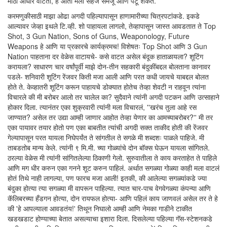
मोठा आधार वाटतो, हे आता मला सहज समजू आणि पटू शकतं.
करमणुकीसाठी माझा ओढा अगदी पहिल्यापासून हाणामारीच्या चित्रपटांकडे. इकडे
आल्यावर जेव्हा इथले टि.व्ही. शो पाहायला लागलो, तेव्हापासून जास्त आवडतात ते Top
Shot, 3 Gun Nation, Sons of Guns, Weaponology, Future
Weapons हे आणि या प्रकारचे कार्यक्रमच! विशेषतः Top Shot आणि 3 Gun
Nation पाहताना दर वेळेस वाटायचे- कसे वाटत असेल बंदूक हाताळायला? शूटिंग
करायला? साधारण चार वर्षांपूर्वी माझे दोन-तीन सहकारी बंदुकींबद्दल बोलताना कानावर
पडले- शनिवारी शूटिंग रेंजवर किती मजा आली आणि परत कधी जायचे याबद्दल बोलत
होते ते. केव्हातरी शूटिंग करून पाहायचे डोक्यात होतेच तेव्हा शेवटी न राहवून त्यांना
विचारले की मी बरोबर आलो तर चालेल का? सुदैवाने त्यांनी अगदी पटकन आणि उत्साहाने
होकार दिला. त्यानंतर एका शुक्रवारी त्यांनी मला विचारलं, ''खरंच तुला आहे रस
जाण्यात? असेल तर उद्या आम्ही जाणार आहोत तेव्हा येणार का आमच्याबरोबर?'' मी तर
एका पायावर तयार होतो पण एका बाबतीत त्यांची अगदी सक्त ताकीद होती की रेंजवर
गेल्यापासून परत यायला निघेपर्यंत ते सांगतील ते सगळे मी शब्दशः पाळले पाहिजे. मी
ताबडतोब मान्य केले. त्यांनी ९ मि.मी. च्या गोळ्यांचे दोन बॉक्स घेऊन यायला सांगितले.
ठरल्या वेळेस मी त्यांनी सांगितलेल्या ठिकाणी गेलो. सुरुवातीला ते काय करताहेत ते पाहिले
आणि मग धीर करुन एका गनने शूट करुन पाहिलं. अर्थात सगळ्या गोळ्या काही मला वाटलं
होतं तिथे नाही लागल्या, पण फारच मजा आली! इतकी, की आलेल्या सगळ्यांकडे ज्या
बंदुका होत्या त्या सगळ्या मी वापरून पाहिल्या. त्यात चार-पाच वेगवेगळ्या कंपन्या आणि
कॅलिबरच्या हँडगन होत्या, दोन रायफल होत्या- आणि पहिलं काय जाणवलं असेल तर ते हे
की 'हे आपल्याला आवडतंय!' तिथून निघालो आम्ही आणि नेमका गाडीने टाकीत
खडखडाट होण्याच्या बेतात असल्याचा इशारा दिला. दिसलेल्या पहिल्या गॅस-स्टेशनकडे