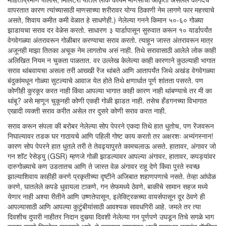
वापरतात कारण त्यांच्यासाठी माणसाच्या शरीरावर योग्य ठिकाणी नेम लागणे फार महत्त्वाचे
असते, शिवाय कमीत कमी वेळात हे साधणेही.) नेलेल्या गनने किमान ५०-६० गोळ्या
झाडायचा सराव दर वेळेस करतो. साधारण ३ यार्डापासून सुरुवात करून १० यार्डापर्यंत
वेगवेगळ्या अंतरावरून गोळीबार करण्याचा सराव करतो. त्याहून जास्त अंतरावरून मात्र
अजूनही माझा तितका अचूक नेम लागतोच असं नाही. तिथे सरावासाठी आलेले लोक काही
अलिखित नियम न चुकता पाळतात. वर उल्लेख केलेल्या काही कारणाने कुठल्याही भागात
सराव थांबवायचा असला तरी आख्खी रेंज थांबते आणि आतापर्यंत जिथे अखंड वेगवेगळ्या
बंदुकांमधून गोळ्या सुटल्याचे आवाज येत होते तिथे क्षणार्धात पूर्ण शांतता पसरते. पण
कोणीही कुरकूर करत नाही किंवा आपल्या भागात काही कारण नाही थांबण्याचे तर मी का
थांबू? असे म्हणून चुकूनही कोणी एकही गोळी झाडत नाही. तसेच हँडगनच्या विभागात
एखादी व्यक्ती सराव करीत असेल तर दुसरे कोणी सराव करत नाही.
सराव करून संपला की बरोबर नेलेल्या सोप पेपरने एकदा तिथे हात धुतोच, पण रेंजवरून
निघाल्यावर तडक घर गाठायचे आणि पहिली गोष्ट काय करतो तर अक्षरशः अभ्यंगस्नान!
कारण सोप पेपरने हात धुतले तरी ते तेवढ्यापुरते कामचलाऊ असते. हातावर, अंगावर जो
गन शॉट रेसेड्यु (GSR) म्हणजे गोळी झाडल्यावर आपल्या अंगावर, हातावर, कपड्यांवर
दारुगोळ्याचे कण उडतातच आणि ते जास्त वेळ अंगावर राहू देणे किंवा पुरते स्वच्छ
झाल्याशिवाय काहीही करणे प्रकृतीच्या दृष्टीने अजिबात शहाणपणाचे नसते. तेव्हा आंघोळ
करणे, घातलेले कपडे धुवायला टाकणे, गन सेफमध्ये ठेवणे, बाकीचे सामान सहज मध्ये
येणार नाही अश्या रीतीने आणि उष्णतेपासून, इलेक्ट्रिकच्या वायर्सपासून दूर ठेवणे ही
आपल्यासाठी आणि आपल्या कुटुंबीयांसाठी आवश्यक सावधगिरी आहे. जमले तर त्या
दिवशीच दुपारी नाहीतर निदान दुसर्‍या दिवशी नेलेल्या गन पूर्णपणे उघडून तिचे सगळे भाग