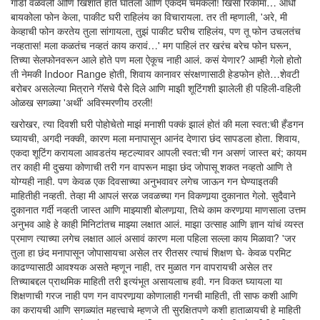
गाडी वळवली आणि खिशात हात घातला आणि एकदम चमकलो! खिसा रिकामा… आधी
बायकोला फोन केला, पाकीट घरी राहिलंय का विचारायला. तर ती म्हणाली, 'अरे, मी
केव्हाची फोन करतेय तुला सांगायला, तुझं पाकीट घरीच राहिलंय, पण तू फोन उचलतंच
नव्हतास! मला कळतंच नव्हतं काय करावं…' मग पाहिलं तर खरंच बरेच फोन घरून,
तिच्या सेलफोनवरून आले होते पण मला ऐकूच नाही आलं. कसं येणार? आम्ही गेलो होतो
ती नेमकी Indoor Range होती, शिवाय कानावर संरक्षणासाठी हेडफोन होते…शेवटी
बरोबर असलेल्या मित्राने गॅसचे पैसे दिले आणि माझी शूटिंगशी झालेली ही पहिली-वहिली
ओळख सगळ्या 'अर्थी' अविस्मरणीय ठरली!
खरोखर, त्या दिवशी घरी पोहोचेतो माझं मनाशी पक्कं झालं होतं की मला स्वत:ची हँडगन
घ्यायची, अगदी नक्की, कारण मला मनापासून आनंद देणारा छंद सापडला होता. शिवाय,
एकदा शूटिंग करायला आवडतंय म्हटल्यावर आपली स्वत:ची गन असणं जास्त बरं; कायम
तर काही मी दुसर्‍या कोणाची तरी गन वापरून माझा छंद जोपासू शकत नव्हतो आणि ते
योग्यही नाही. पण केवळ एक दिवसाच्या अनुभवावर लगेच जाऊन गन घेण्याइतकी
माहितीही नव्हती. तेव्हा मी आपलं सरळ जवळच्या गन विकणार्‍या दुकानात गेलो. सुदैवाने
दुकानात गर्दी नव्हती जास्त आणि माझ्याशी बोलणार्‍या, तिथे काम करणार्‍या माणसाला उत्तम
अनुभव आहे हे काही मिनिटांतच माझ्या लक्षात आलं. माझा उत्साह आणि ज्ञान यांचं व्यस्त
प्रमाण त्याच्या लगेच लक्षात आलं असावं कारण मला पहिला सल्ला काय मिळावा? 'जर
तुला हा छंद मनापासून जोपासायचा असेल तर रीतसर त्याचं शिक्षण घे- केवळ परमिट
काढण्यासाठी आवश्यक असते म्हणून नाही, तर मुळात गन वापरायची असेल तर
तिच्याबद्दल प्राथमिक माहिती तरी इत्यंभूत असायलाच हवी. गन विकत घ्यायला या
शिक्षणाची गरज नाही पण गन वापरणार्‍या कोणालाही गनची माहिती, ती साफ कशी आणि
का करायची आणि सगळ्यांत महत्त्वाचे म्हणजे ती सुरक्षितपणे कशी हाताळायची हे माहिती