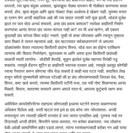
वापरतो, त्या खर्‍या बंदुका असतात, खर्‍याखुर्‍या गोळ्या वापरून मी गोळीबार करण्याचा सराव
करतो. होय, खर्‍या बंदुका आणि खर्‍या गोळ्या! तेव्हा अर्थातच हे खेळणं नाही. तुमच्या मनात
हा प्रश्न येणं अगदी साहजिक आहे की ज्या छंदात जराशी जरी चूक झाली, थोडंसं दुर्लक्ष
झालं तर फार मोठा अनर्थ संभवतो, असा छंद हवाच कशाला? त्यापेक्षा काहीतरी निर्माण
करण्याचा आनंद देणारा छंद जास्त चांगला नाही का? तर मी असं म्हणेन, की एकतर
कुठलाही छंद चांगला किंवा वाईट नसतो. तुम्ही तो कसा जोपासता आणि त्यातून तुम्हाला
काय मिळतं ते जास्त महत्त्वाचं आहे. छंद म्हटल्यावर सर्वसाधारणपणे जे आपल्या
डोळ्यांसमोर येतात त्यातल्या कितीतरी छंदांना शिस्त, थोडं-फार का होईना प्रशिक्षण
लागतंच की! शिवाय गिर्यारोहण, सुतारकाम या आणि अश्या इतर कितीतरी छंदांतही
काळजी घ्यावी लागतेच - थोडीशी बेपर्वाई, चुकून झालेलं दुर्लक्ष महागात तिथेही पडू
शकतंच. त्यामुळे हँडगन शूटिंग हा काहीतरी भयानक प्रकार आहे, त्यामुळे उठसूठ कोणीही
त्याचा गैरवापर करुन कोणाचा जीव घेऊ शकतो हे काही मला पटत नाही. कदाचित लेख
वाचून संपेतो तुमच्यापैकी कोणाला पटेलही की हा छंद जोपासण्यासाठी जितका वेळ, पैसा,
शिस्त, कष्ट खर्च करतो, त्याच्या कितीतरी पटींनी मजा, एक नवी गोष्ट शिकण्याचा आनंद
मिळतो. शिवाय, सततच्या सरावाने आपण आपले स्वतःचे, आपल्या कुटुंबाचे रक्षण करू
शकतो.
अमेरिकेत कायदेशीररीत्या राहणार्‍या कोणालाही इथल्या घटनेने शस्त्र बाळगण्याचा
अधिकार दिलेला आहे. वरती म्हटलं तसं इथे हा छंद बरेच जण जोपासतात- अगदी
मनापासून! पण त्यातही दक्षिणी राज्यांत हे जरा जास्त प्रचलित आहे. पुरुषच नव्हे तर
स्त्रियाही अगदी हौसेने, शिस्तीने सराव करतात, गन बरोबर बाळगतात. ज्या लोकांना
वेळी-अवेळी कामानिमित्त बाहेर पडावं लागतं, त्यांना स्वसंरक्षणासाठी बरोबर गन आहे याचा