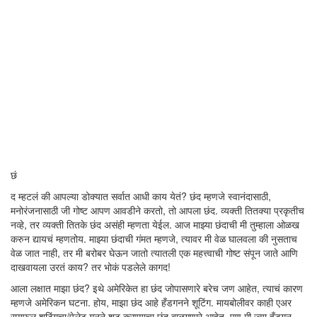
छं
द म्हटलं की आपल्या डोक्यात सर्वात आधी काय येतं? छंद म्हणजे स्वानंदासाठी,
मनोरंजनासाठी जी गोष्ट आपण आवडीने करतो, तो आपला छंद. व्यक्ती तितक्या प्रकृतीच
नव्हे, तर व्यक्ती तितके छंद असंही म्हणता येईल. आज माझ्या छंदाची मी तुम्हाला ओळख
करुन द्यायचं म्हणतोय. माझ्या छंदाची गंमत म्हणजे, त्यावर मी वेळ घालवला की नुसताच
वेळ जात नाही, तर मी बरोबर घेऊन जातो त्यातली एक महत्त्वाची गोष्ट संपून जाते आणि
दाखवायला उरतं काय? तर भोकं पडलेले कागद!
आला लक्षात माझा छंद? इथे अमेरिकेत हा छंद जोपासणारे बरेच जण आहेत, त्याचं कारण
म्हणजे अमेरिकन घटना. होय, माझा छंद आहे हँडगनने शूटिंग. मायबोलीवर काही एअर
रायफल शूटिंगचा/पेलेट गनने शूट करण्याचा छंद बाळगणारे आहेत. पण मी ज्या हँडगन