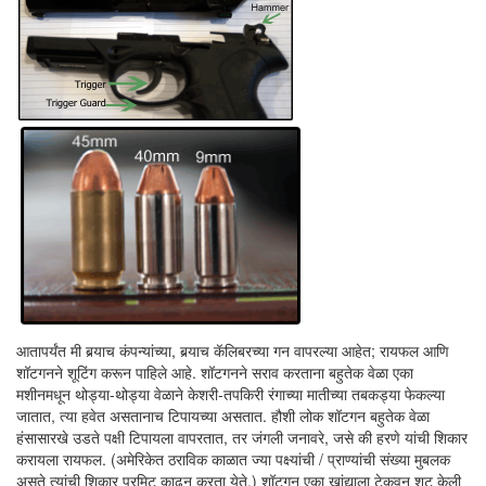
आतापर्यंत मी बर्‍याच कंपन्यांच्या, बर्‍याच कॅलिबरच्या गन वापरल्या आहेत; रायफल आणि
शॉटगनने शूटिंग करून पाहिले आहे. शॉटगनने सराव करताना बहुतेक वेळा एका
मशीनमधून थोड्या-थोड्या वेळाने केशरी-तपकिरी रंगाच्या मातीच्या तबकड्या फेकल्या
जातात, त्या हवेत असतानाच टिपायच्या असतात. हौशी लोक शॉटगन बहुतेक वेळा
हंसासारखे उडते पक्षी टिपायला वापरतात, तर जंगली जनावरे, जसे की हरणे यांची शिकार
करायला रायफल. (अमेरिकेत ठराविक काळात ज्या पक्ष्यांची / प्राण्यांची संख्या मुबलक
असते त्यांची शिकार परमिट काढून करता येते.) शॉटगन एका खांद्याला टेकवून शूट केली