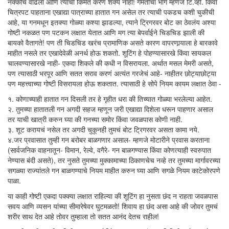
नक्कीच वाढला आणि त्याची किंमत करणं शक्य नाही! गमतीचा भाग म्हणजे टि.व्ही. किंवा
चित्रपट पाहताना एखाद्या पात्राच्या हातात गन असेल तर त्याची पकडच कशी चुकीची
आहे, या गनमधून इतक्या गोळ्या कश्या झाडल्या, त्याने ट्रिगरवर बोट का ठेवलंय अश्या
गोष्टी नकळत पण पटकन लक्षात येतात आणि मग त्या बेपर्वाईने चिडचिड झाली की
बायको वैतागते! पण ती चिडचिड खरंच प्रामाणिक असते कारण वापरणार्‍याला हे बारकावे
माहीत नसले तर एखादेवेळी अनर्थ होऊ शकतो. शूटिंग हे पोहण्यासारखे किंवा सायकल
चालवण्यासारखे नाही- एकदा शिकले की कधी न विसरायला. अर्थात मसल मेमरी असते,
पण त्यासाठी भरपूर आणि सतत सराव करणं अत्यंत गरजेचं आहे- नाहीतर छोट्याछोट्या
पण महत्त्वाच्या गोष्टी विसरायला होऊ शकतात. त्यासाठी हे सोपे नियम कायम लक्षात ठेवा -
१. कोणाच्याही हातात गन दिसली तर हे गृहीत धरा की तिच्यात गोळ्या भरलेल्या आहेत.
२. तुमच्या हातातली गन अगदी सहज म्हणून जरी एखाद्या दिशेला धरून पाहणार असाल
तर याची खात्री करुन घ्या की गनच्या समोर किंवा जवळपास कोणी नाही.
३. शूट करायचं नसेल तर अगदी चुकूनही तुमचं बोट ट्रिगरवर असता कामा नये.
४.जर प्रवासात तुम्ही गन बरोबर बाळगणार असाल- म्हणजे मोटारीने प्रवास करताना
(सार्वजनिक वाहनातून- विमान, रेल्वे, वगैरे- गन बाळगण्यास किंवा कोणत्याही स्वरुपात
नेण्यास बंदी असते), तर नुसते तुमच्या मुक्कामाच्या ठिकाणचेच नव्हे तर तुमच्या मार्गावरच्या
सगळ्या राज्यांतले गन बाळगण्याचे नियम माहीत करुन घ्या आणि सगळे नियम काटेकोरपणे
पाळा.
या काही गोष्टी एकदा पक्क्या लक्षात राहिल्या की शूटिंग हा नुसता छंद न राहता जवळपास
सवय आणि व्यसन यांच्या सीमारेषेवर घुटमळतो! शिवाय हा छंद असा आहे की जोवर तुमचं
शरीर साथ देत आहे तोवर तुम्हाला तो सतत आनंद देतच राहील!