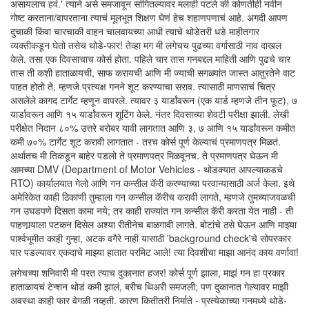
असायलाच हवं.' त्याने असे समजावून सांगितल्यावर मलाही पटले की कोणतीही नवीन
गोष्ट करताना/वापरताना त्याचं मूलभूत शिक्षण घेणं हेच शहाणपणाचं आहे. अगदी आपण
दुचाकी किंवा चारचाकी वाहन चालवायच्या आधी त्याचे थोडेतरी धडे माहीतगार
व्यक्तीकडून घेतो तसेच थोडे-फार! तेव्हा मग मी लगेचच पुढच्या वर्गासाठी नाव दाखल
केले. तसा एक दिवसाचाच कोर्स होता. पहिले चार तास गनबद्दल माहिती आणि पुढचे चार
तास ती कशी हाताळायची, साफ करायची आणि मी ज्याची सगळ्यांत जास्त आतुरतेने वाट
पाहत होतो ते, म्हणजे प्रत्यक्ष गनने शूट करण्याचा सराव. त्यासाठी माणसाचं चित्र
असलेले कागद टार्गेट म्हणून वापरले. त्यावर ३ यार्डांवरून (एक यार्ड म्हणजे तीन फूट), ७
यार्डावरून आणि १५ यार्डांवरून शूटिंग केले. नंतर दिवसाच्या शेवटी परीक्षा झाली. लेखी
परीक्षेत निदान ८०% उत्तरे बरोबर यावी लागतात आणि ३, ७ आणि १५ यार्डांवरून कमीत
कमी ७०% टार्गेट शूट करावी लागतात - तरच कोर्स पूर्ण केल्याचं प्रमाणपत्र मिळतं.
अर्थातच मी तिकडून बाहेर पडलो ते प्रमाणपत्र मिळवूनच. ते प्रमाणपत्र घेऊन मी
आमच्या DMV (Department of Motor Vehicles - थोडक्यात आपल्याकडचे
RTO) कार्यालयात गेलो आणि गन कन्सील कॅरी करण्याच्या परवान्यासाठी अर्ज केला. इथे
अमेरिकेत काही ठिकाणी तुम्हाला गन कन्सील कॅरीच करावी लागते, म्हणजे तुमच्याजवळची
गन उघडपणे दिसता कामा नये; तर काही राज्यांत गन कन्सील कॅरी करता येत नाही - ती
पाहणार्‍याला पटकन दिसेल अश्या रीतीनेच बाळगावी लागते. बोटांचे ठसे घेऊन आणि माझ्या
पार्श्वभूमीत काही गुन्हा, अटक वगैरे नाही यासाठी 'background check'चे सोपस्कार
पार पडल्यावर एकदाचे माझ्या हातात परमिट आले! त्या दिवशीचा माझा आनंद काय वर्णावा!
लगेचच्या शनिवारी मी परत त्याच दुकानात हजर! कोर्स पूर्ण झाला, माझं गन हा प्रकार
हाताळायचं टेन्शन थोडं कमी झालं, बरीच थिअरी समजली; पण दुकानात गेल्यावर माझी
अवस्था काही फार वेगळी नव्हती. कारण कितीतरी निर्माते - प्रत्येकाच्या गनमध्ये थोडे-