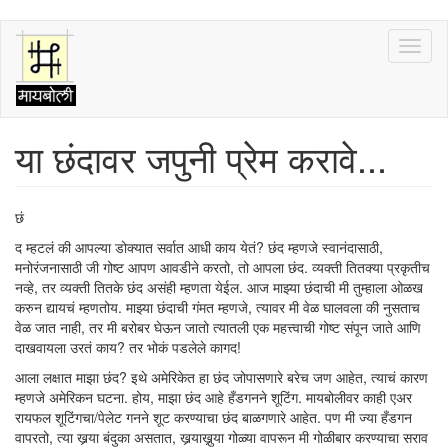
Skip
Toggl
to
naviga
main
content
या छंदावर जपुनी प्रेम करावे...
छं
द म्हटलं की आपल्या डोक्यात सर्वात आधी काय येतं? छंद म्हणजे स्वानंदासाठी,
मनोरंजनासाठी जी गोष्ट आपण आवडीने करतो, तो आपला छंद. व्यक्ती तितक्या प्रकृतीच
नव्हे, तर व्यक्ती तितके छंद असंही म्हणता येईल. आज माझ्या छंदाची मी तुम्हाला ओळख
करुन द्यायचं म्हणतोय. माझ्या छंदाची गंमत म्हणजे, त्यावर मी वेळ घालवला की नुसताच
वेळ जात नाही, तर मी बरोबर घेऊन जातो त्यातली एक महत्त्वाची गोष्ट संपून जाते आणि
दाखवायला उरतं काय? तर भोकं पडलेले कागद!
आला लक्षात माझा छंद? इथे अमेरिकेत हा छंद जोपासणारे बरेच जण आहेत, त्याचं कारण
म्हणजे अमेरिकन घटना. होय, माझा छंद आहे हँडगनने शूटिंग. मायबोलीवर काही एअर
रायफल शूटिंगचा/पेलेट गनने शूट करण्याचा छंद बाळगणारे आहेत. पण मी ज्या हँडगन
वापरतो, त्या खर्‍या बंदुका असतात, खर्‍याखुर्‍या गोळ्या वापरून मी गोळीबार करण्याचा सराव