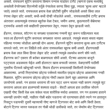
असतो. रायफलने शूटिंग करताना किमान पन्नास यार्डावर टार्गेट (म्हणजे एकच मध्यबिंदू
असलेली वेगवेगळ्या त्रिज्येची वर्तुळे रंगवलेला कागद किंवा पुठ्ठा, ज्याला 'बुल्स आय' म्हटले
जाते) लावले जाते. रायफलला बर्‍याच वेळा छोटीशी दुर्बीण जोडलेली असते किंवा लाल
रंगाचा लेझर डॉट असतो; कधी-कधी दोन्ही जोडलेले असते.. रायफलसाठीचे टार्गेट बर्‍याच
अंतरावर असल्यामुळे रायफल बहुतेक वेळा टेबल, जमीन अश्या, कुठल्यातरी कॅमेर्‍याचा
ट्रायपॉड असतो तसे काहीतरी पृष्ठभागावर ठेवून, त्यावर ठेवून झाडली जाते.
हँडगन, रायफल, शॉटगन या सगळ्या प्रकारच्या गन्सनी शूट करुन पाहिल्यावर मला
स्वतःला हँडगनने शूटींग करायला सगळ्यात जास्त आवडले. त्यामुळे बघता बघता माझ्या
पहिल्या गनच्या जोडीला आणखी दोन आल्या. हँडगनने शूटिंग करताना बुल्स आय टार्गेटच
वापरले जाते, पण वर लिहिले तसे अंतर रायफलपेक्षा खूपच कमी असते. हँडगनलाही
बर्‍याच वेळा लाल किंवा हिरवा लेझर डॉट असतो त्यामुळे लक्ष्यवेध करणे सोपे जाते.
हँडगनच का? एकतर ती बरोबर बाळगायला सोपी असते. पँटच्या आतल्या बाजूने
पट्ट्याला अडकवता येईल अशी होलस्टर खास बनवली जातात. वेळप्रसंगी पाठीशी
नुसतीच पँटमध्ये खोचूनही भागते. शिवाय हँडगन बनवतातही कितीतरी वेगवेगळ्या
आकाराच्या. अगदी स्त्रियांच्या छोट्या पर्समध्ये मावतील एवढ्या छोट्या आकाराच्या गनही
मिळतात. शूटिंग करताना छोट्या-छोट्या गोष्टी लक्षात ठेवणे खूप आवश्यक आणि
उपयोगाचे असते. गन हातात धरताना ती फार घट्ट धरुन चालत नाही कारण त्यामुळे शूट
करताना आपला हात हालण्याची शक्यता वाढते - शेवटी आपला हात ठराविक जोराने
एखादी गोष्ट किती वेळ धरू शकेल याला शारीरिक मर्यादा असतात. पण गन हलक्या हाताने
धरूनही उपयोग नाही, नाहीतर गोळी बाहेर पडताना जो प्रत्याघात होतो त्याने गन हातातून
निसटून पडायची! दुसरी महत्त्वाची गोष्ट म्हणजे ट्रिगरवर बोट कसे आणि किती ठेवता.
बोटाने ट्रिगर जास्त पकडला तर गोळी थोडी डावीकडे जाते, तर जेमतेम बोट ट्रिगरवर