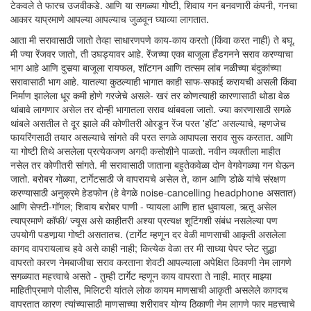
टेकवले ते फारच उजवीकडे. आणि या सगळ्या गोष्टी, शिवाय गन बनवणारी कंपनी, गनचा
आकार याप्रमाणे आपल्या आपल्याच जुळवून घ्याव्या लागतात.
आता मी सरावासाठी जातो तेव्हा साधारणपणे काय-काय करतो (किंवा करत नाही) ते बघू.
मी ज्या रेंजवर जातो, ती उघड्यावर आहे. रेंजच्या एका बाजूला हँडगनने सराव करण्याचा
भाग आहे आणि दुसर्‍या बाजूला रायफल, शॉटगन आणि तत्सम लांब नळीच्या बंदुकांच्या
सरावासाठी भाग आहे. यातल्या कुठल्याही भागात काही साफ-सफाई करायची असली किंवा
निर्माण झालेला धूर कमी होणे गरजेचे असले- खरं तर कोणत्याही कारणासाठी थोडा वेळ
थांबावे लागणार असेल तर दोन्ही भागातला सराव थांबवला जातो. ज्या कारणासाठी सगळे
थांबले असतील ते दूर झाले की कोणीतरी ओरडून रेंज परत 'हॉट' असल्याचे, म्हणजेच
फायरिंगसाठी तयार असल्याचे सांगते की परत सगळे आपापला सराव सुरू करतात. आणि
या गोष्टी तिथे असलेला प्रत्येकजण अगदी कसोशीने पाळतो. नवीन व्यक्तीला माहीत
नसेल तर कोणीतरी सांगते. मी सरावासाठी जाताना बहुतेकवेळा दोन वेगवेगळ्या गन घेऊन
जातो. बरोबर गोळ्या, टार्गेटसाठी जे वापरायचे असेल ते, कान आणि डोळे यांचे संरक्षण
करण्यासाठी अनुक्रमे हेडफोन (हे वेगळे noise-cancelling headphone असतात)
आणि सेफ्टी-गॉगल; शिवाय बरोबर पाणी - प्यायला आणि हात धुवायला, ऋतू असेल
त्याप्रमाणे कॉफी/ ज्यूस असे काहीतरी अश्या प्रत्यक्ष शूटिंगशी संबंध नसलेल्या पण
उपयोगी पडणार्‍या गोष्टी असतातच. (टार्गेट म्हणून दर वेळी माणसाची आकृती असलेला
कागद वापरायलाच हवे असे काही नाही; कित्येक वेळा तर मी साध्या पेपर प्लेट सुद्धा
वापरतो कारण नेमबाजीचा सराव करताना शेवटी आपल्याला अपेक्षित ठिकाणी नेम लागणे
सगळ्यात महत्त्वाचे असते - तुम्ही टार्गेट म्हणून काय वापरता ते नाही. मात्र माझ्या
माहितीप्रमाणे पोलीस, मिलिटरी यांतले लोक कायम माणसाची आकृती असलेले कागदच
वापरतात कारण त्यांच्यासाठी माणसाच्या शरीरावर योग्य ठिकाणी नेम लागणे फार महत्त्वाचे