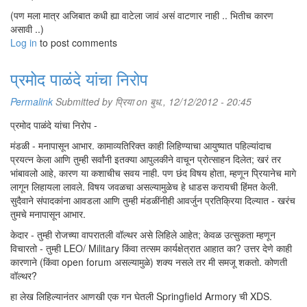
(पण मला मात्र अजिबात कधी ह्या वाटेला जावं असं वाटणार नाही .. भितीच कारण
असावी ..)
Log in
to post comments
प्रमोद पाळंदे यांचा निरोप
Permalink
Submitted by
प्रिया
on बुध., 12/12/2012 - 20:45
प्रमोद पाळंदे यांचा निरोप -
मंडळी - मनापासून आभार. कामाव्यतिरिक्त काही लिहिण्याचा आयुष्यात पहिल्यांदाच
प्रयत्न केला आणि तुम्ही सर्वांनी इतक्या आपुलकीने वाचून प्रोत्साहन दिलेत; खरं तर
भांबावलो आहे, कारण या कशाचीच सवय नाही. पण छंद विषय होता, म्हणून प्रियानेच मागे
लागून लिहायला लावले. विषय जवळचा असल्यामुळेच हे धाडस करायची हिंमत केली.
सुदैवाने संपादकांना आवडला आणि तुम्ही मंडळींनीही आवर्जुन प्रतिक्रिया दिल्यात - खरंच
तुमचे मनापासून आभार.
केदार - तुम्ही रोजच्या वापरातली वॉल्थर असे लिहिले आहेत; केवळ उत्सुकता म्हणून
विचारतो - तुम्ही LEO/ Military किंवा तत्सम कार्यक्षेत्रात आहात का? उत्तर देणे काही
कारणाने (किंवा open forum असल्यामुळे) शक्य नसले तर मी समजू शकतो. कोणती
वॉल्थर?
हा लेख लिहिल्यानंतर आणखी एक गन घेतली Springfield Armory ची XDS.