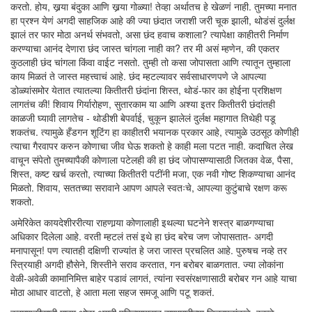
करतो. होय, खर्‍या बंदुका आणि खर्‍या गोळ्या! तेव्हा अर्थातच हे खेळणं नाही. तुमच्या मनात
हा प्रश्न येणं अगदी साहजिक आहे की ज्या छंदात जराशी जरी चूक झाली, थोडंसं दुर्लक्ष
झालं तर फार मोठा अनर्थ संभवतो, असा छंद हवाच कशाला? त्यापेक्षा काहीतरी निर्माण
करण्याचा आनंद देणारा छंद जास्त चांगला नाही का? तर मी असं म्हणेन, की एकतर
कुठलाही छंद चांगला किंवा वाईट नसतो. तुम्ही तो कसा जोपासता आणि त्यातून तुम्हाला
काय मिळतं ते जास्त महत्त्वाचं आहे. छंद म्हटल्यावर सर्वसाधारणपणे जे आपल्या
डोळ्यांसमोर येतात त्यातल्या कितीतरी छंदांना शिस्त, थोडं-फार का होईना प्रशिक्षण
लागतंच की! शिवाय गिर्यारोहण, सुतारकाम या आणि अश्या इतर कितीतरी छंदांतही
काळजी घ्यावी लागतेच - थोडीशी बेपर्वाई, चुकून झालेलं दुर्लक्ष महागात तिथेही पडू
शकतंच. त्यामुळे हँडगन शूटिंग हा काहीतरी भयानक प्रकार आहे, त्यामुळे उठसूठ कोणीही
त्याचा गैरवापर करुन कोणाचा जीव घेऊ शकतो हे काही मला पटत नाही. कदाचित लेख
वाचून संपेतो तुमच्यापैकी कोणाला पटेलही की हा छंद जोपासण्यासाठी जितका वेळ, पैसा,
शिस्त, कष्ट खर्च करतो, त्याच्या कितीतरी पटींनी मजा, एक नवी गोष्ट शिकण्याचा आनंद
मिळतो. शिवाय, सततच्या सरावाने आपण आपले स्वतःचे, आपल्या कुटुंबाचे रक्षण करू
शकतो.
अमेरिकेत कायदेशीररीत्या राहणार्‍या कोणालाही इथल्या घटनेने शस्त्र बाळगण्याचा
अधिकार दिलेला आहे. वरती म्हटलं तसं इथे हा छंद बरेच जण जोपासतात- अगदी
मनापासून! पण त्यातही दक्षिणी राज्यांत हे जरा जास्त प्रचलित आहे. पुरुषच नव्हे तर
स्त्रियाही अगदी हौसेने, शिस्तीने सराव करतात, गन बरोबर बाळगतात. ज्या लोकांना
वेळी-अवेळी कामानिमित्त बाहेर पडावं लागतं, त्यांना स्वसंरक्षणासाठी बरोबर गन आहे याचा
मोठा आधार वाटतो, हे आता मला सहज समजू आणि पटू शकतं.