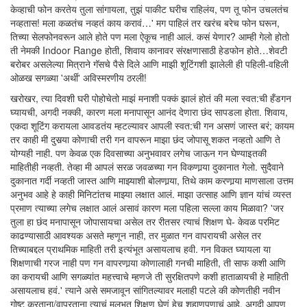
केव्हाची फोन करतेय तुला सांगायला, तुझं पाकीट घरीच राहिलंय, पण तू फोन उचलतंच
नव्हतास! मला कळतंच नव्हतं काय करावं…' मग पाहिलं तर खरंच बरेच फोन घरून,
तिच्या सेलफोनवरून आले होते पण मला ऐकूच नाही आलं. कसं येणार? आम्ही गेलो होतो
ती नेमकी Indoor Range होती, शिवाय कानावर संरक्षणासाठी हेडफोन होते…शेवटी
बरोबर असलेल्या मित्राने गॅसचे पैसे दिले आणि माझी शूटिंगशी झालेली ही पहिली-वहिली
ओळख सगळ्या 'अर्थी' अविस्मरणीय ठरली!
खरोखर, त्या दिवशी घरी पोहोचेतो माझं मनाशी पक्कं झालं होतं की मला स्वत:ची हँडगन
घ्यायची, अगदी नक्की, कारण मला मनापासून आनंद देणारा छंद सापडला होता. शिवाय,
एकदा शूटिंग करायला आवडतंय म्हटल्यावर आपली स्वत:ची गन असणं जास्त बरं; कायम
तर काही मी दुसर्‍या कोणाची तरी गन वापरून माझा छंद जोपासू शकत नव्हतो आणि ते
योग्यही नाही. पण केवळ एक दिवसाच्या अनुभवावर लगेच जाऊन गन घेण्याइतकी
माहितीही नव्हती. तेव्हा मी आपलं सरळ जवळच्या गन विकणार्‍या दुकानात गेलो. सुदैवाने
दुकानात गर्दी नव्हती जास्त आणि माझ्याशी बोलणार्‍या, तिथे काम करणार्‍या माणसाला उत्तम
अनुभव आहे हे काही मिनिटांतच माझ्या लक्षात आलं. माझा उत्साह आणि ज्ञान यांचं व्यस्त
प्रमाण त्याच्या लगेच लक्षात आलं असावं कारण मला पहिला सल्ला काय मिळावा? 'जर
तुला हा छंद मनापासून जोपासायचा असेल तर रीतसर त्याचं शिक्षण घे- केवळ परमिट
काढण्यासाठी आवश्यक असते म्हणून नाही, तर मुळात गन वापरायची असेल तर
तिच्याबद्दल प्राथमिक माहिती तरी इत्यंभूत असायलाच हवी. गन विकत घ्यायला या
शिक्षणाची गरज नाही पण गन वापरणार्‍या कोणालाही गनची माहिती, ती साफ कशी आणि
का करायची आणि सगळ्यांत महत्त्वाचे म्हणजे ती सुरक्षितपणे कशी हाताळायची हे माहिती
असायलाच हवं.' त्याने असे समजावून सांगितल्यावर मलाही पटले की कोणतीही नवीन
गोष्ट करताना/वापरताना त्याचं मूलभूत शिक्षण घेणं हेच शहाणपणाचं आहे. अगदी आपण