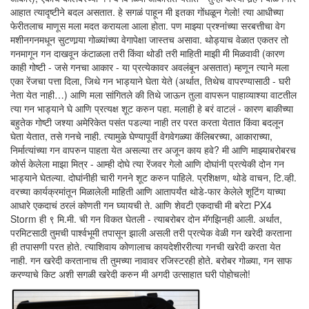
आहात त्यादृष्टीने बदल असतात. हे सगळं पाहून मी इतका गोंधळून गेलो! त्या आधीच्या
फेरीतलाच माणूस मला मदत करायला आला होता. पण माझ्या प्रश्नांच्या सरबत्तीचा वेग
मशीनगनमधून सुटणार्‍या गोळ्यांच्या वेगापेक्षा जास्तच असावा. थोड्याच वेळात एकतर तो
गनमागून गन दाखवून कंटाळला तरी किंवा थोडी तरी माहिती माझी मी मिळवावी (कारण
काही गोष्टी - जसे गनचा आकार - या प्रत्येकावर अवलंबून असतात) म्हणून त्याने मला
एका रेंजचा पत्ता दिला, जिथे गन भाड्याने घेता येते (अर्थात, तिथेच वापरण्यासाठी - घरी
नेता येत नाही…) आणि मला सांगितले की तिथे जाऊन तुला वापरून पाहाव्याश्या वाटतील
त्या गन भाड्याने घे आणि प्रत्यक्ष शूट करुन पहा. मलाही हे बरं वाटलं - कारण बाकीच्या
बहुतेक गोष्टी जश्या अमेरिकेत पसंत पडल्या नाही तर परत करता येतात किंवा बदलून
घेता येतात, तसे गनचे नाही. त्यामुळे घेण्यापूर्वी वेगवेगळ्या कॅलिबरच्या, आकाराच्या,
निर्मात्यांच्या गन वापरुन पाहता येत असल्या तर अजून काय हवे? मी आणि माझ्याबरोबरच
कोर्स केलेला माझा मित्र - आम्ही दोघे त्या रेंजवर गेलो आणि दोघांनी प्रत्येकी दोन गन
भाड्याने घेतल्या. दोघांनीही चारी गनने शूट करुन पाहिले. प्रशिक्षण, थोडे वाचन, टि.व्ही.
वरच्या कार्यक्रमांतून मिळालेली माहिती आणि आतापर्यंत थोडे-फार केलेले शूटिंग याच्या
आधारे एकदाचं ठरलं कोणती गन घ्यायची ते. आणि शेवटी एकदाची मी बरेटा PX4
Storm ही ९ मि.मी. ची गन विकत घेतली - त्याबरोबर दोन मॅगझिनही आली. अर्थात,
परमिटसाठी तुमची पार्श्वभूमी तपासून झाली असली तरी प्रत्येक वेळी गन खरेदी करताना
ही तपासणी परत होते. त्याशिवाय कोणालाच कायदेशीररीत्या गनची खरेदी करता येत
नाही. गन खरेदी करतानाच ती तुमच्या नावावर रजिस्टरही होते. बरोबर गोळ्या, गन साफ
करण्याचे किट अशी सगळी खरेदी करुन मी अगदी उत्साहात घरी पोहोचलो!