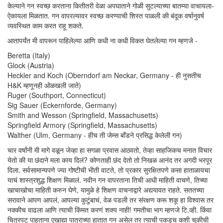
केल्याने गन स्वच्छ करताना कितीतरी वेळा अपघाताने गोळी सुटल्याच्या बातम्या वाचायला-
ऐकायला मिळतात. गन वापरल्यावर स्वच्छ करण्याची शिस्त पाळली की बंदूक वर्षानुवर्ष
व्यवस्थित काम करत राहू शकते.
आतापर्यंत मी वापरून पाहिलेल्या आणि कधी ना कधी विकत घेतलेल्या गन म्हणजे -
Beretta (Italy)
Glock (Austria)
Heckler and Koch (Oberndorf am Neckar, Germany - ही नुसतीच
H&K म्हणूनही ओळखली जाते)
Ruger (Southport, Connecticut)
Sig Sauer (Eckernforde, Germany)
Smith and Wesson (Springfield, Massachusetts)
Springfield Armory (Springfield, Massachusetts)
Walther (Ulm, Germany - हीच ती जेम्स बाँडने प्रसिद्ध केलेली गन)
चार वर्षांनी मी मागे वळून जेव्हा हा सगळा प्रवास आठवतो, तेव्हा साहजिकच मनात विचार
येतो की या छंदाने मला काय दिलं? कोणताही छंद देतो तो निखळ आनंद तर अगदी भरपूर
दिला. सर्वसामान्यपणे ज्या गोष्टीची भीती वाटते, तो प्रकार सुरक्षितपणे कसा हाताळायचा
याचं शास्त्रशुद्ध शिक्षण मिळालं. नवीन गन वापरताना तिची आधी माहिती वाचणे, तिच्या
खाचाखोचा माहिती करुन घेणे, यामुळे हे शिक्षण वाचनाद्वारे अद्ययावत राहते. सततच्या
सरावाने आपण आपलं, आपल्या कुटुंबाचं, वेळ पडली तर संरक्षण करू शकू हा विश्वास तर
नक्कीच वाढला आणि त्याची किंमत करणं शक्य नाही! गमतीचा भाग म्हणजे टि.व्ही. किंवा
चित्रपट पाहताना एखाद्या पात्राच्या हातात गन असेल तर त्याची पकडच कशी चुकीची