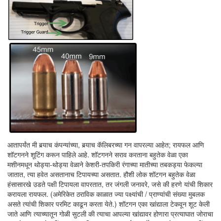
आतापर्यंत मी बर्‍याच कंपन्यांच्या, बर्‍याच कॅलिबरच्या गन वापरल्या आहेत; रायफल आणि
शॉटगनने शूटिंग करून पाहिले आहे. शॉटगनने सराव करताना बहुतेक वेळा एका
मशीनमधून थोड्या-थोड्या वेळाने केशरी-तपकिरी रंगाच्या मातीच्या तबकड्या फेकल्या
जातात, त्या हवेत असतानाच टिपायच्या असतात. हौशी लोक शॉटगन बहुतेक वेळा
हंसासारखे उडते पक्षी टिपायला वापरतात, तर जंगली जनावरे, जसे की हरणे यांची शिकार
करायला रायफल. (अमेरिकेत ठराविक काळात ज्या पक्ष्यांची / प्राण्यांची संख्या मुबलक
असते त्यांची शिकार परमिट काढून करता येते.) शॉटगन एका खांद्याला टेकवून शूट केली
जाते आणि त्याच्यातून गोळी सुटली की त्याचा आपल्या खांद्यावर होणारा प्रत्याघात जोराचा