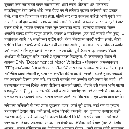
दुचाकी किंवा चारचाकी वाहन चालवायच्या आधी त्याचे थोडेतरी धडे माहीतगार
व्यक्तीकडून घेतो तसेच थोडे-फार! तेव्हा मग मी लगेचच पुढच्या वर्गासाठी नाव दाखल
केले. तसा एक दिवसाचाच कोर्स होता. पहिले चार तास गनबद्दल माहिती आणि पुढचे चार
तास ती कशी हाताळायची, साफ करायची आणि मी ज्याची सगळ्यांत जास्त आतुरतेने वाट
पाहत होतो ते, म्हणजे प्रत्यक्ष गनने शूट करण्याचा सराव. त्यासाठी माणसाचं चित्र
असलेले कागद टार्गेट म्हणून वापरले. त्यावर ३ यार्डांवरून (एक यार्ड म्हणजे तीन फूट), ७
यार्डावरून आणि १५ यार्डांवरून शूटिंग केले. नंतर दिवसाच्या शेवटी परीक्षा झाली. लेखी
परीक्षेत निदान ८०% उत्तरे बरोबर यावी लागतात आणि ३, ७ आणि १५ यार्डांवरून कमीत
कमी ७०% टार्गेट शूट करावी लागतात - तरच कोर्स पूर्ण केल्याचं प्रमाणपत्र मिळतं.
अर्थातच मी तिकडून बाहेर पडलो ते प्रमाणपत्र मिळवूनच. ते प्रमाणपत्र घेऊन मी
आमच्या DMV (Department of Motor Vehicles - थोडक्यात आपल्याकडचे
RTO) कार्यालयात गेलो आणि गन कन्सील कॅरी करण्याच्या परवान्यासाठी अर्ज केला. इथे
अमेरिकेत काही ठिकाणी तुम्हाला गन कन्सील कॅरीच करावी लागते, म्हणजे तुमच्याजवळची
गन उघडपणे दिसता कामा नये; तर काही राज्यांत गन कन्सील कॅरी करता येत नाही - ती
पाहणार्‍याला पटकन दिसेल अश्या रीतीनेच बाळगावी लागते. बोटांचे ठसे घेऊन आणि माझ्या
पार्श्वभूमीत काही गुन्हा, अटक वगैरे नाही यासाठी 'background check'चे सोपस्कार
पार पडल्यावर एकदाचे माझ्या हातात परमिट आले! त्या दिवशीचा माझा आनंद काय वर्णावा!
लगेचच्या शनिवारी मी परत त्याच दुकानात हजर! कोर्स पूर्ण झाला, माझं गन हा प्रकार
हाताळायचं टेन्शन थोडं कमी झालं, बरीच थिअरी समजली; पण दुकानात गेल्यावर माझी
अवस्था काही फार वेगळी नव्हती. कारण कितीतरी निर्माते - प्रत्येकाच्या गनमध्ये थोडे-
फार फरक, शिवाय जवळपास सगळ्या गन वेगवेगळ्या कॅलिबरमध्ये येतात (म्हणजे गोळीचा
आकार), एकाच कॅलिबरच्या गन वेगवेगळ्या आकारात येतात - तुम्ही कश्या तर्‍हेने बाळगणार