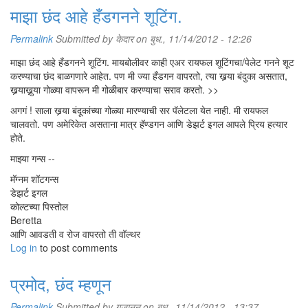
माझा छंद आहे हँडगनने शूटिंग.
Permalink
Submitted by
केदार
on बुध., 11/14/2012 - 12:26
माझा छंद आहे हँडगनने शूटिंग. मायबोलीवर काही एअर रायफल शूटिंगचा/पेलेट गनने शूट
करण्याचा छंद बाळगणारे आहेत. पण मी ज्या हँडगन वापरतो, त्या खर्‍या बंदुका असतात,
खर्‍याखुर्‍या गोळ्या वापरून मी गोळीबार करण्याचा सराव करतो. >>
अगगं ! साला खर्‍या बंदूकांच्या गोळ्या मारण्याची सर पॅलेटला येत नाही. मी रायफल
चालवतो. पण अमेरिकेत असताना मात्र हॅण्डगन आणि डेझर्ट इगल आपले प्रिय हत्यार
होते.
माझ्या गन्स --
मॅग्नम शॉटगन्स
डेझर्ट इगल
कोल्टच्या पिस्तोल
Beretta
आणि आवडती व रोज वापरतो ती वॉल्थर
Log in
to post comments
प्रमोद, छंद म्हणून
Permalink
Submitted by
गजानन
on बुध., 11/14/2012 - 13:37