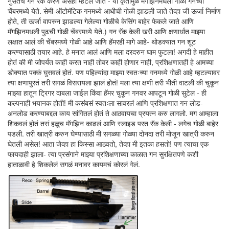
नुसतंच गन रॅक करणं असंही म्हटलं जातं - या कृतीमुळे मॅगझिनमधली गोळी गनच्या
चेंबरमध्ये येते. सेमी-ऑटोमॅटिक गनमध्ये आधीची गोळी झाडली जाते तेव्हा जी ऊर्जा निर्माण
होते, ती ऊर्जा वापरुन झाडल्या गेलेल्या गोळीचे केसिंग बाहेर फेकले जाते आणि
मॅगझिनमधली पुढची गोळी चेंबरमध्ये येते.) गन रॅक केली खरी आणि क्षणार्धात माझ्या
लक्षात आलं की चेंबरमध्ये गोळी आहे आणि हॅमरही मागे आहे- थोडक्यात गन शूट
करण्यासाठी तयार आहे. हे मनात आलं आणि मला दरदरुन घाम फुटला! अगदी हे माहीत
होतं की मी जोपर्यंत काही करत नाही तोवर काही होणार नाही, प्रशिक्षणातही हे आमच्या
डोक्यात पक्कं घुसवलं होतं. पण पहिल्यांदा माझ्या स्वतःच्या गनमध्ये गोळी आहे म्हटल्यावर
त्या क्षणापुरतं तरी सगळं विसरायला झालं होतं! मला त्या क्षणी तरी भीती वाटली की चुकून
माझ्या हातून ट्रिगर दाबला जाईल किंवा हॅमर चुकून गनवर आपटून गोळी सुटेल - ही
कल्पनाही भयानक होती! मी कसंबसं स्वतःला सावरलं आणि प्रशिक्षणात गन लोड-
अनलोड करण्याबद्दल काय सांगितलं होतं ते आठवायचा प्रयत्न करु लागलो. मग आम्हाला
शिकवलं होतं तसं हळूच मॅगझिन काढलं आणि स्लाइड परत रॅक केली - लगेच गोळी बाहेर
पडली. तरी खात्री करुन घेण्यासाठी मी सगळ्या गोळ्या दोनदा तरी मोजून खात्री करुन
घेतली असेल! आता जेव्हा हा किस्सा आठवतो, तेव्हा मी इतका हसतो! पण त्याचा एक
फायदाही झाला- त्या प्रसंगाने माझ्या प्रशिक्षणाच्या काळात गन सुरक्षितपणे कशी
हाताळावी हे शिकलेलं सगळं मनावर कायमचं कोरलं गेलं.