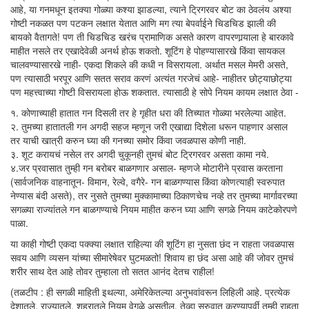
आहे, या गनमधून इतक्या गोळ्या कश्या झाडल्या, त्याने ट्रिगरवर बोट का ठेवलंय अश्या
गोष्टी नकळत पण पटकन लक्षात येतात आणि मग त्या बेपर्वाईने चिडचिड झाली की
बायको वैतागते! पण ती चिडचिड खरंच प्रामाणिक असते कारण वापरणार्‍याला हे बारकावे
माहीत नसले तर एखादेवेळी अनर्थ होऊ शकतो. शूटिंग हे पोहण्यासारखे किंवा सायकल
चालवण्यासारखे नाही- एकदा शिकले की कधी न विसरायला. अर्थात मसल मेमरी असते,
पण त्यासाठी भरपूर आणि सतत सराव करणं अत्यंत गरजेचं आहे- नाहीतर छोट्याछोट्या
पण महत्त्वाच्या गोष्टी विसरायला होऊ शकतात. त्यासाठी हे सोपे नियम कायम लक्षात ठेवा -
१. कोणाच्याही हातात गन दिसली तर हे गृहीत धरा की तिच्यात गोळ्या भरलेल्या आहेत.
२. तुमच्या हातातली गन अगदी सहज म्हणून जरी एखाद्या दिशेला धरून पाहणार असाल
तर याची खात्री करुन घ्या की गनच्या समोर किंवा जवळपास कोणी नाही.
३. शूट करायचं नसेल तर अगदी चुकूनही तुमचं बोट ट्रिगरवर असता कामा नये.
४.जर प्रवासात तुम्ही गन बरोबर बाळगणार असाल- म्हणजे मोटारीने प्रवास करताना
(सार्वजनिक वाहनातून- विमान, रेल्वे, वगैरे- गन बाळगण्यास किंवा कोणत्याही स्वरुपात
नेण्यास बंदी असते), तर नुसते तुमच्या मुक्कामाच्या ठिकाणचेच नव्हे तर तुमच्या मार्गावरच्या
सगळ्या राज्यांतले गन बाळगण्याचे नियम माहीत करुन घ्या आणि सगळे नियम काटेकोरपणे
पाळा.
या काही गोष्टी एकदा पक्क्या लक्षात राहिल्या की शूटिंग हा नुसता छंद न राहता जवळपास
सवय आणि व्यसन यांच्या सीमारेषेवर घुटमळतो! शिवाय हा छंद असा आहे की जोवर तुमचं
शरीर साथ देत आहे तोवर तुम्हाला तो सतत आनंद देतच राहील!
(तळटीप : ही सगळी माहिती इथल्या, अमेरिकेतल्या अनुभवांवरून लिहिली आहे. प्रत्येक
देशातले, राज्यातले, शहरातले नियम वेगळे असतील. तेव्हा सुरुवात करण्यापूर्वी तुम्ही राहता