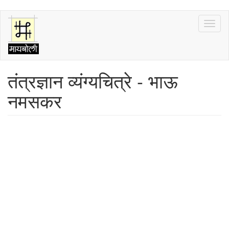
Skip
Toggl
to
naviga
main
content
तंत्रज्ञान व्यंग्यचित्रे - भाऊ
नमसकर