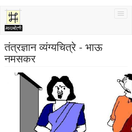
Skip
Toggl
to
naviga
main
content
तंत्रज्ञान व्यंग्यचित्रे - भाऊ
नमसकर