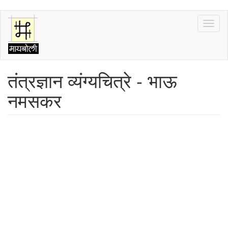
Skip
Toggl
to
naviga
main
content
तंत्रज्ञान व्यंग्यचित्रे - भाऊ
नमसकर