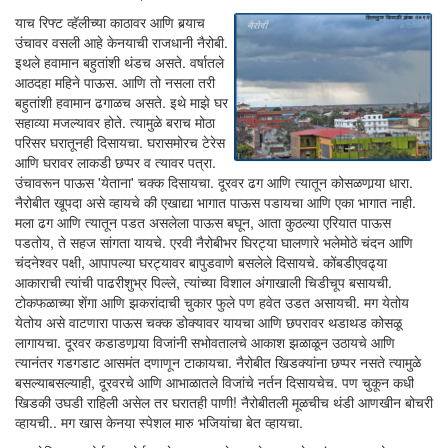
याच रिफ्ट व्हॅलीच्या काठावर आणि बर्‍याच
उंचावर वसली आहे केनयाची राजधानी नैरोबी.
इथले हवामान बहुतांशी थंडच असते. वर्षातले
आठदहा महिने पाऊस. आणि तो नसला तरी
बहुतांशी हवामान ढगाळच असते. इथे माझे घर
सहाव्या मजल्यावर होते. त्यामुळे बराच मोठा
परिसर घरातूनही दिसायचा. घरासमोरच टेरेस
आणि घरावर लाकडी छप्पर व त्यावर पत्रा.
उंचावरून पाऊस 'येताना' चक्क दिसायचा. दूरवर ढग आणि त्यातून कोसळणार्‍या धारा.
नैरोबीत खूपदा असे व्हायचे की एखाद्या भागात पाऊस पडायचा आणि एका भागात नाही.
मला ढग आणि त्यातून पडत असलेला पाऊस बघून, आता कुठल्या एरियात पाऊस
पडतोय, ते सहज सांगता यायचे. एरवी नैरोबीभर घिरट्या घालणारे भलेमोठे चंदन आणि
चंदनेश्वर पक्षी, आपापल्या घरट्यावर बापुडवाणे बसलेले दिसायचे. कोंबडीएवढ्या
आकाराची त्यांची पाढरीशुभ्र पिल्ले, त्यांच्या विशाल अंगाखाली चिडीचूप बसायची.
टोकफळाच्या शेंगा आणि झकरांदाची चुकार फुले पण हवेत उडत असायची. मग येतोय
येतोय असे वाटणारा पाऊस चक्क डोक्यावर यायचा आणि छपरावर थडाथड कोसळू
लागायचा. दूरवर कडाडणार्‍या विजांनी सभोवतालचे आकाश झळाळून उठायचे आणि
त्यानंतर गडगडाट आसमंत दणाणून टाकायचा. नैरोबीत खिडक्यांना छप्पर नसते त्यामुळे
बसल्याबसल्याही, दूरवरचे आणि आभाळातले विजांचे नर्तन दिसायचेच. पण चुकून कधी
खिडकी उघडी राहिली असेल तर घरातही पाणी! नैरोबीतली मूळचीच थंडी आणखीन बोचरी
व्हायची.. मग खास केनया स्पेशल मारु भजियांचा बेत व्हायचा.