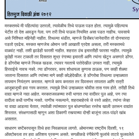
मस्कतमधे मी पहिल्यांदा उतरलो, त्यावेळीच तिथे पाऊस पडत होता. त्यामुळे पहिल्याच
भेटीत तो देश आवडून गेला. पण तरी तिथे पाऊस नियमित असा पडत नाहीच. पावसाचे
असे निश्चित महिनेही नाहीत. तिथल्या थंडीत, म्हणजे डिसेंबर/जानेवारीत तो दोनचारदा
पडतो एवढेच. मस्कत म्हणजेच ओमान जरी आखाती प्रदेश असला, तरी मस्कतमधे
वाळवंट नाही. तशी झाडेही फारशी नाहीत. शहरात उंच इमारतीही फारशा नाहीत. त्यामुळे
कुठेही नजर टाकली तर दिसतात शुभ्र रंगाच्या इमारती आणि त्यांना खेटून असणारे डोंगर.
हे डोंगरोबा म्हणजे निव्वळ खडक. त्यावर गवताचे पातेदेखील उगवत नाही, त्यामुळे
हिरवाईचे नावच नको. त्या डोंगरावर, काय शोधायला कुणास ठाऊक, पण काही शेळ्या
जाताना दिसतात आणि त्यांच्या मागे काही कोल्हेदेखील. हे डोंगरोबा तिथल्या उन्हाळ्यात
तापमान नियंत्रण करतात. म्हणजे काय करतात तर दिवसभर तापतात आणि रात्री
आजूबाजूची हवा गरम करतात. त्यामुळे तिथे उन्हाळ्यात चोवीस तास गरम होते. तरीही तिथे
वाद्या म्हणजे नद्या आहेत. मस्कतजवळच्या रुवी भागात त्या वादीवर पूल आहे, पण त्या
वादीला कधी पाणीच नसते. पाणीच नसल्याने, शहराबाहेरचे जे रस्ते आहेत, त्यांना जेव्हा
या वाद्या आडव्या येतात, त्यावेळी त्यांच्यावर पूल बांधण्यापेक्षा रस्तेच खाली उतरून वाद्यांत
शिरतात. संरक्षणासाठी म्हणून अशा ठिकाणी रस्त्याच्या दोन्ही बाजूंना लाल-पांढरे खांब
असतात.
साधारण सप्टेंबरपासून तिथे हवा निवळायला लागते. ओमानच्या राष्ट्रीय दिवशी, १९
ऑक्टोबरला तर हवा अतिशय ­प्रसन्न असते. सगळीकडे रंगीबेरंगी फुलांचे ताटवे फुलवलेले