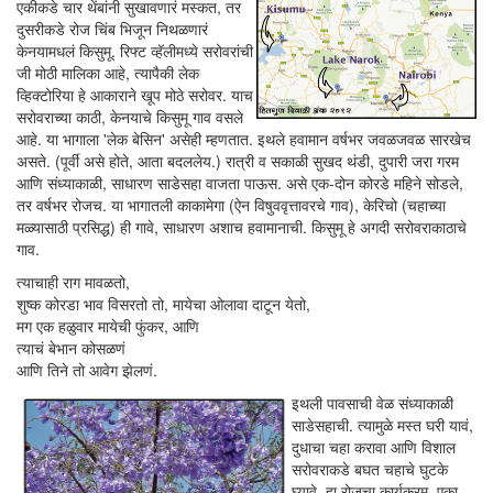
एकीकडे चार थेंबांनी सुखावणारं मस्कत, तर
दुसरीकडे रोज चिंब भिजून निथळणारं
केनयामधलं किसुमू. रिफ्ट व्हॅलीमध्ये सरोवरांची
जी मोठी मालिका आहे, त्यापैकी लेक
व्हिक्टोरिया हे आकाराने खूप मोठे सरोवर. याच
सरोवराच्या काठी, केनयाचे किसुमू गाव वसले
आहे. या भागाला 'लेक बेसिन' असेही म्हणतात. इथले हवामान वर्षभर जवळजवळ सारखेच
असते. (पूर्वी असे होते, आता बदललेय.) रात्री व सकाळी सुखद थंडी, दुपारी जरा गरम
आणि संध्याकाळी, साधारण साडेसहा वाजता पाऊस. असे एक-दोन कोरडे महिने सोडले,
तर वर्षभर रोजच. या भागातली काकामेगा (ऐन विषुववृत्तावरचे गाव), केरिचो (चहाच्या
मळ्यासाठी प्रसिद्ध) ही गावे, साधारण अशाच हवामानाची. किसुमू हे अगदी सरोवराकाठाचे
गाव.
त्याचाही राग मावळतो,
शुष्क कोरडा भाव विसरतो तो, मायेचा ओलावा दाटून येतो,
मग एक हळुवार मायेची फुंकर, आणि
त्याचं बेभान कोसळणं
आणि तिने तो आवेग झेलणं.
इथली पावसाची वेळ संध्याकाळी
साडेसहाची. त्यामुळे मस्त घरी यावं,
दुधाचा चहा करावा आणि विशाल
सरोवराकडे बघत चहाचे घुटके
घ्यावे, हा रोजचा कार्यक्रम. एका