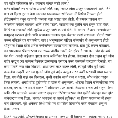
पण बाहेर बघितलंस का? हवामान चांगले नाही आज."
बाहेर बघितले तर चांगलेच अंधारले होते. माझा समज होता अजून उजाडायचे आहे. तिने
मला तो दिवस टूर न घेता आरामात घालवायला सांगितला. मी तिथेच रेंगाळत होतो.
हॉटेलमध्येच बसून रहायची कल्पना मला असह्य होत होती. मी रूमवर जाऊन एक
जास्तीचा स्वेटर चढवला आणि बाहेर पडलो. जाताना त्या मुलीने मला हसून टाटा केले.
किंचितच उजाडले होते. झुरिक अजून जागे व्हायचे होते. मी असाच तिथल्या रस्त्यांवरून
मनमुराद भटकत होतो आणि अचानक नाकावर एक थंडगार स्पर्श जाणवला. बोटाने स्पर्श
करुन बघितले तर एक फ्लेक. वॉव ! आयुष्यातला पहिला बर्फवर्षाव मी अनुभवणार होतो.
थोड्याच वेळात हवेत अनेक स्नोफ्लेक्स घरंगळायला लागल्या. हात पुढे करुन बघितला.
पण पावसाच्या थेंबासारख्या त्या सरळ थोडीच खाली येत होत्या? त्या तर मजेत हेलकावे
घेत घेत, अगदी नाईलाज झाला तरच जमिनीवर येत होत्या. तेवढ्यात दोन लहान मुले जीभ
बाहेर काढून त्या फ्लेक्स जिभेवर झेलण्याचा प्रयत्न करत पळापळी करताना दिसली. मग
काय मलाही नवा खेळ मिळाला. आधी जरा लाज वाटत होती, त्यामुळे जीभ पूर्ण बाहेर
काढलीच नव्हती. तर त्या मुलाने जीभ पूर्ण बाहेर काढून सरळ कशी धरायची याचा धडाच
दिला. मग मीही माझं वय विसरून, कुणी बघतंय याची तमा न धरता, जीभ बाहेर काढून
फिरू लागलो. अगदी तोंड दुखेपर्यंत हा खेळ मी अनुभवला. थोड्या वेळाने बर्फवर्षावाचा जोर
वाढला, मग भराभर पावले टाकत मी हॉटेलवर परत आलो. तिथल्या दारात उभे राहून, केस
आणि अंग झटकले. रूमवर जाणार एवढ्यात रिसेप्शनवरच्या गोड मुलीने बोलावून मला हॉट
चॉकलेटचा कप दिला. "काय? आवडलं ना आमचं झुरिक?" या तिच्या प्रश्नाला मी हसून
मान डोलावली. पुढे अनेकदा तिथे गेलो पण हा पहिला हिमवर्षाव काही वेगळाच अनुभव
देणारा ठरला.
सिडनी एअरपोर्ट, ऑस्ट्रेलियाचा हा अनुभव मात्र अगदी वैतागवाणा. क्वांटासच्या ए ३८०