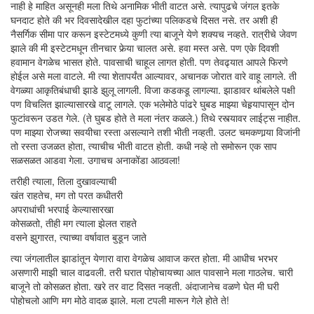
नाही हे माहित असूनही मला तिथे अनामिक भीती वाटत असे. त्यापुढचे जंगल इतके
घनदाट होते की भर दिवसादेखील दहा फुटांच्या पलिकडचे दिसत नसे. तर अशी ही
नैसर्गिक सीमा पार करून इस्टेटमध्ये कुणी त्या बाजूने येणे शक्यच नव्हते. रात्रीचे जेवण
झाले की मी इस्टेटमधून तीनचार फेर्‍या चालत असे. हवा मस्त असे. पण एके दिवशी
हवामान वेगळेच भासत होते. पावसाची चाहूल लागत होती. पण तेवढ्यात आपले फिरणे
होईल असे मला वाटले. मी त्या शेतापर्यंत आल्यावर, अचानक जोरात वारे वाहू लागले. ती
वेगळ्या आकृतिबंधाची झाडे झुलू लागली. विजा कडकडू लागल्या. झाडावर थांबलेले पक्षी
पण विचलित झाल्यासारखे वाटू लागले. एक भलेमोठे पांढरे घुबड माझ्या चेहर्‍यापासून दोन
फुटांवरून उडत गेले. (ते घुबड होते ते मला नंतर कळले.) तिथे रस्त्यावर लाईट्स नाहीत.
पण माझ्या रोजच्या सवयीचा रस्ता असल्याने तशी भीती नव्हती. उलट चमकणार्‍या विजांनी
तो रस्ता उजळत होता, त्याचीच भीती वाटत होती. कधी नव्हे तो समोरून एक साप
सळसळत आडवा गेला. उगाचच अनाकोंडा आठवला!
तरीही त्याला, तिला दुखावल्याची
खंत राहतेच, मग तो परत कधीतरी
अपराधांची भरपाई केल्यासारखा
कोसळतो, तीही मग त्याला झेलत राहते
वसने झुगारत, त्याच्या वर्षावात बुडून जाते
त्या जंगलातील झाडांतून येणारा वारा वेगळेच आवाज करत होता. मी आधीच भरभर
असणारी माझी चाल वाढवली. तरी घरात पोहोचायच्या आत पावसाने मला गाठलेच. चारी
बाजूने तो कोसळत होता. खरे तर वाट दिसत नव्हती. अंदाजानेच वळणे घेत मी घरी
पोहोचलो आणि मग मोठे वादळ झाले. मला टपली मारून गेले होते ते!