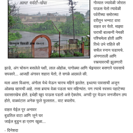
गोव्यात ज्यावेळी जोरात
पाऊस येतो त्यावेळी
पर्वरीच्या समोरच्या
दरीतून भन्नाट वारा
वाहत वर येतो. माझ्या
घराची बाल्कनी नेमकी
पश्चिमेला होती आणि
तिथे उभे राहिले की
सचैल स्नान घडायचे.
अंगणातली आणि
रस्त्यावरची झुलणारी
झाडे, अंग चोरून बसलेले पक्षी, लाल ओहोळ, पागोळ्या आणि चेहर्‍यावर बसणारे पावसाचे
सपकारे... आजही अंगावर शहारा येतो, ते सगळे आठवले की.
मला आता विआना, अंगोला येथे येऊन चारच महिने झालेत. इथल्या पावसाची अजून
ओळख व्हायची आहे. तसा बर्‍याच वेळा पडला चार महिन्यांत. पण त्याचे स्वरूप पहाटेच्या
दवासारखेच होते. इथेही खूप पाऊस पडतो असे ऐकलेय. अगदी पूर येऊन जनजीवन ठप्प
होते, वाळवंटात अनेक फुले फुलतात.. वाट बघतोय.
वाहत येईल पूर अनावर
बुडतिल वाटा आणि जुने घर
जाईल बुडुन हा प्राण खुळा...
- दिनेशदा