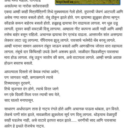
असा मस्त माहौल. पाणघोडे
असलेल्या या नारोक सरोवराकाठी
एकदा आम्ही काही मित्रमैत्रिणी तिथे मुक्कामाला गेलो होतो. दुपारची जेवणं आटपली आणि
असेच गप्पा मारत बसलो होतो. तंबू ठोकून झाले होते. पण वार्‍याच्या झुळुका होत्या म्हणून
कोंडाळे करून बाहेरच बसलो होतो. हळूहळू वार्‍याचा वेग वाढायला लागला. मग धूळ उडू
लागली. दूरवर काही वावटळी दिसू लागल्या. आम्हाला नीट कल्पना आली नाही आणि आम्ही
तसेच बाहेर बसून राहिलो. अचानक वार्‍याचा वेग प्रचंड वाढला. आत्तापर्यंत शांत असणार्‍या
लेकवर लाटा उठू लागल्या. पॅपिरायस झुलू लागले. पावसाचे भलेमोठे थेंब बरसू लागले.
आम्ही भराभर सामान आवरून तंबूत जाऊन बसलो आणि आणखीनच जोरात वारा वहायला
लागला. तंबूचे दार किंचितही उघडे ठेवणे अशक्य झाले. जाळीदार खिडकीतून पावसाचा
मारा होऊ लागला. तंबू उडून जातोय की काय, असे वाटायला लागले. आम्ही सगळे अवाक
होऊन बघतच बसलो.
आपल्याला दिसतो तो केवळ त्यांचा आवेग,
पण जाणवत नाही, कणाकणाने त्याचे
तिच्यापासून दुरावणे,
तिचे सृजनात दंग होणे, त्याचे विरत जाणे
मग एके दिवशी तिला परत त्याची सय येते,
साद घालते मनापासून.
साधारण अर्धापाऊण तास हे नाट्य रंगले होते आणि अचानक पाऊस थांबला, ढग विरले.
लेकचे पाणी शांत झाले, मावळतीला झुकलेला सूर्य पण दिसू लागला. थोड्याच वेळापूर्वी
काही घडलेच नाही, असे वाटावे इतपत बदल झाले..... धरणीची साद आणि पावसाचा
आवेग हे इथले रोजचेच नाट्य.