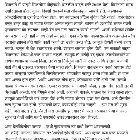
विमानाने मी रात्री सिडनीला पोहोचलो. वाटेतील वादळे वगैरे लक्षात घेता, विमानाला बराच
उशीर झाला होता. दुसर्‍या दिवशी सकाळी मला ऑकलंड्ला जायचे होते. माझ्याकडे
ऑस्ट्रेलियाचा ट्रांझिट व्हिसा होता, पण क्वांटासने हॉटेल बुकिंग दिले नव्हते. एअरपोर्टवर
बसून रात्र काढू या माझ्या बेताला अनेक सुरुंग लागले, कारण तो एअरपोर्ट चक्क रात्री
प्रवाश्यांना बंद करतात. माझी बॅग पण मला ताब्यात घ्यावी लागली. अगदी बाहेरच्या लॉबीत
पण बसता आले नाही कारण तीही बंद झाली. एका कोपर्‍यात माझ्यासारखेच अडकलेले बरेच
प्रवासी झोपले होते आणि काही "नको ते" उद्योग करत होते, त्यामुळे तिथेही बसणे शक्य
नव्हते. म्हणून मी थेट रस्त्यावरच आलो. शहरात जायला ट्रेन होती, पण सकाळी माझ्या
विमानाच्या वेळेआधी परत यायला नव्हती. त्यामुळे तो मार्गही बंद झाला. टॅक्सीवाल्यानेपण
तिथेच थांबायचा सल्ला दिला. तर असा निर्मनुष्य जागी मी एकटा आणि हातात चाकांची
मोठी बॅग मी ढकलत रस्त्यावर फेर्‍या मारत होतो. तिथल्या बाकड्यावर बसणे अशक्य होते
कारण बाजूच्या डस्टबिनमधे सिगारेट्सच्या थोटकांचा महापूर आला होता आणि तो वास
मला असह्य होत होता. 'आणि अचानक तोच हाय, कोसळल्या सरी' अशी गत! म्हणजे
माझ्या फिरण्यावर बंधने आली. छप्पर असणारा भाग अगदी थोडा, हातात बॅग नसती तर मी
भिजलोही असतो, पण बॅगेमुळे बंधने आली. आवारही मोकळे. पाऊस ऐन रंगात आला होता,
त्यामुळे आडवेतिडवे वारे वाहत होते आणि माझ्या अंगावर झळा येत होत्या. असे दोनतीन
तास नुसता उभा होतो. झोपायची काय, बसायचीही सोय नव्हती... 'इस रात की सुबह
नही', असे वाटत होते. शेवटी जरा उघडीप झाल्यावर मी परत रस्त्यावर फेर्‍या मारायला
सुरुवात केली आणि पहाटे एअरपोर्ट उघडल्याबरोबर आत शिरलो.
असा देशविदेशीचा पाऊस .. कधी सुखावणारा तर कधी वैताग आणणाराही.
पण तरीही मनातलं विचाराल तर 'आईची झोपडी प्यारी' असं म्हणत मला परत घराकडे
बोलावतो गोव्यातला पावसाळा... माझ्या घरचा, 'आल्त पर्वरी'चा पावसाळा!