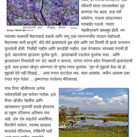
रविवारी मात्र पावसासोबत धुंद
करणारा गंध आला. मला घरी
थांबवेना, पाऊस उघडल्यावर
घराबाहेर पडलो. गावात
नेहमीप्रमाणे सामसूम होती. मग
गावाच्या मध्यवर्ती मैदानाकडे वळलो आणि जणू एका स्वप्ननगरीत जाऊन पोहोचलो.
मैदानाच्या चारी बाजूंनी, मोठे मोठे झकरांदाचे वृक्ष होते आणि त्या दिवशी ती झाडे भरभरून
फुललेली होती. निळीही नाहीत आणि करडीही नाहीत. एका वेगळ्याच जांभळ्या रंगाची ही
फुले. बहरलेल्या झाडावर फुलेच फुले... झाडाखाली पडलेला फुलांचा सडा.. आणि
झाडावरून निघालेली पण थेट खाली न उतरता, तरंगत तरंगत हवेत रेंगाळणारी झकरांदाची
फुले. मला इथवर खेचून आणणारा तो सुगंध त्याच फुलांचा. 'तुम तो मुझको देख रहे हो,
मुझको देते नही दिखाई...' असा मनात दाटलेला भाव. सारा आसमंत, जमीन-आकाश एका
रंगात रंगून गेलेलं ... कृष्णरंगात रंगलेल्या मीरेसारखं.
याच रिफ्ट व्हॅलीतल्या अनेक
सरोवरांपैकी एक सरोवर नारोक. इथे
रिफ्ट व्हॅलीत नेहमीच आणि
खासकरून दुपारची वादळे होतातच.
हा एकूण परिसरच अतिशय रम्य
आहे. उंच उंच वाढलेले अकाशिया,
विस्तीर्ण सरोवर, त्याच्या काठावर
माजलेले पॅपिरायस, रंगीबेरंगी पक्षी