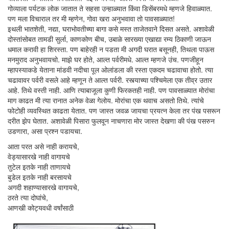
गोव्याला पर्यटक लोक जातात ते सहसा उन्हाळ्यात किंवा डिसेंबरमधे म्हणजे हिवाळ्यात.
पण मला विचाराल तर मी म्हणेन, गोवा खरा अनुभवावा तो पावसाळ्यात!
इथली भातशेती, नद्या, घराभोवतीच्या बागा कसे मस्त ताजेतवाने दिसत असते. अशावेळी
दोस्तांसोबत तामडी सुर्ला, काणकोण बीच, उबाळे सारख्या एखाद्या रम्य ठिकाणी जाऊन
धमाल करावी हा शिरस्ता. पण बाहेरही न पडता मी अगदी घरात बसूनही, तिथला पाऊस
मनमुराद अनुभवायचो. माझे घर होते, आल्त पर्वरीमधे. आल्त म्हणजे उंच. पणजीहून
म्हापस्याकडे येताना मांडवी नदीचा पूल ओलांडला की रस्ता एकदम चढावाचा होतो. त्या
चढावावर पर्वरी वसले आहे म्हणून ते आल्त पर्वरी. रस्त्याच्या पश्चिमेला एक तीव्र उतार
आहे. तिथे वस्ती नाही. आणि त्याबाजूला कुणी फिरकतही नाही. पण पावसाळ्यात मोरांचा
माग काढत मी त्या रानात अनेक वेळा गेलोय. मोरांचा एक थवाच असतो तिथे. त्यांचे
फोटोही व्यवस्थित काढता येतात. पण जास्त जवळ जायचा प्रयत्न केला तर पंख पसरून
दरीत झेप घेतात. अशावेळी पिसारा फुलवून नाचणारा मोर जास्त देखणा की पंख पसरुन
उडणारा, असा प्रश्न पडायचा.
आता परत असे नाही करायचे,
वेड्यासारखे नाही वागायचे
तुटेल इतके नाही ताणायचे
बुडेल इतके नाही बरसायचे
अगदी शहाण्यासारखे वागायचे,
ठरते त्या दोघांचे,
आणखी कोट्यवधी वर्षांसाठी