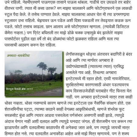
उभे राहिलो. नेहमीप्रमाणे पाऊणएक तासाने पाऊस थांबला. गाडीचे दार उघडले तर बाहेर
वीतभर पाणी. त्यात मी कसा उतरू? मग माझ्या चालकाने आणि फोटोग्राफरने एक लाकडी
स्टूल पैदा केले. ते तसेच पाण्यात ठेवले. माझ्या चालकाचा आधार घेत मी त्या डगमगणार्‍या
स्टुलावर उभा राहिलो. चेहर्‍यावर ऊन पडेल अशी दिशा पकडली तर तेवढ्यात कडक ऊन
पडले. फोटो तसाच काढला. छान आलाय असे फोटोग्राफर म्हणाला. (त्यावेळी डिजिटल
कॅमेरा नव्हता.) पण प्रिंट बघितली तर माझे डोळे चक्क उन्हामुळे बंद झालेले! माझ्या
पासपोर्टवर पुढील दहा वर्षे तो बंद डोळ्यांचा फोटो झळकत राहिला आणि मला त्या
पावसाची आठवण करुन देत राहिला.
लेगॉसजवळून थोड्या अंतरावर बदागिरी हे बंदर
आहे आणि त्या मार्गावर अगबारा हे
उद्योगधंद्यासाठी (त्यातल्या त्यात) प्रसिद्ध
असलेले गाव आहे. तिथल्या अगबारा
इस्टेटमध्ये मी रहात होतो. एरवी नायजेरियात,
सुरक्षिततेच्या कारणासाठी अंधार पडल्यावरच
काय दिवसाउजेडीही घराबाहेर नीट फिरता येत
नाही. पण अगबारा इस्टेटमध्ये मात्र तसा काही
धोका नव्हता. धोका नसण्याचे कारण म्हणजे त्या इस्टेटला एक नैसर्गिक संरक्षण होते. एक
शेतजमिनीचा पट्टा, त्याच्या काठाने काही वेगळ्या आकृतिबंधाची, म्हणजे शंभरेक फूट
सरळसोट बुंधा आणि त्यावर आडवा पसरलेला पर्णसंभार असणारी काही झाडे, त्यापुढे
अंदाज येणार नाही अशी दलदल आणि त्यापुढे घनदाट जंगल. ही शेतजमीन पार करून त्या
झाडापर्यंत आणि दलदलीच्या काठापर्यंत मी अनेकदा जात असे, पण त्यापुढे जायची मात्र
हिम्मत होत नसे. त्या दलदलीत अनाकोंडा आहेत असे माझे मित्र म्हणायचे. पण ते शक्य