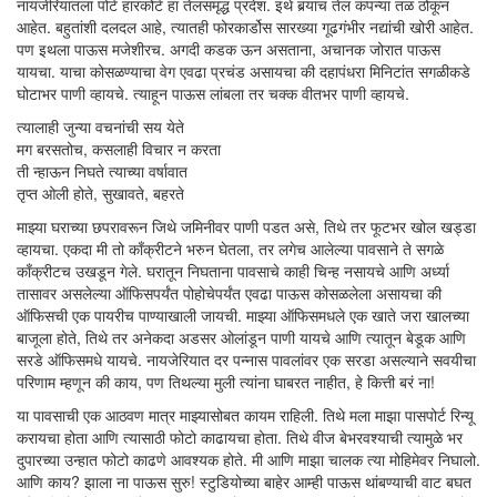
नायजेरियातला पोर्ट हारकोर्ट हा तेलसमृद्ध प्रदेश. इथे बर्‍याच तेल कंपन्या तळ ठोकून
आहेत. बहुतांशी दलदल आहे, त्यातही फोरकार्डोस सारख्या गूढगंभीर नद्यांची खोरी आहेत.
पण इथला पाऊस मजेशीरच. अगदी कडक ऊन असताना, अचानक जोरात पाऊस
यायचा. याचा कोसळण्याचा वेग एवढा प्रचंड असायचा की दहापंधरा मिनिटांत सगळीकडे
घोटाभर पाणी व्हायचे. त्याहून पाऊस लांबला तर चक्क वीतभर पाणी व्हायचे.
त्यालाही जुन्या वचनांची सय येते
मग बरसतोच, कसलाही विचार न करता
ती न्हाऊन निघते त्याच्या वर्षावात
तृप्त ओली होते, सुखावते, बहरते
माझ्या घराच्या छपरावरून जिथे जमिनीवर पाणी पडत असे, तिथे तर फूटभर खोल खड्डा
व्हायचा. एकदा मी तो काँक्रीटने भरुन घेतला, तर लगेच आलेल्या पावसाने ते सगळे
काँक्रीटच उखडून गेले. घरातून निघताना पावसाचे काही चिन्ह नसायचे आणि अर्ध्या
तासावर असलेल्या ऑफिसपर्यंत पोहोचेपर्यंत एवढा पाऊस कोसळलेला असायचा की
ऑफिसची एक पायरीच पाण्याखाली जायची. माझ्या ऑफिसमधले एक खाते जरा खालच्या
बाजूला होते, तिथे तर अनेकदा अडसर ओलांडून पाणी यायचे आणि त्यातून बेडूक आणि
सरडे ऑफिसमधे यायचे. नायजेरियात दर पन्नास पावलांवर एक सरडा असल्याने सवयीचा
परिणाम म्हणून की काय, पण तिथल्या मुली त्यांना घाबरत नाहीत, हे कित्ती बरं ना!
या पावसाची एक आठवण मात्र माझ्यासोबत कायम राहिली. तिथे मला माझा पासपोर्ट रिन्यू
करायचा होता आणि त्यासाठी फोटो काढायचा होता. तिथे वीज बेभरवश्याची त्यामुळे भर
दुपारच्या उन्हात फोटो काढणे आवश्यक होते. मी आणि माझा चालक त्या मोहिमेवर निघालो.
आणि काय? झाला ना पाऊस सुरु! स्टुडियोच्या बाहेर आम्ही पाऊस थांबण्याची वाट बघत