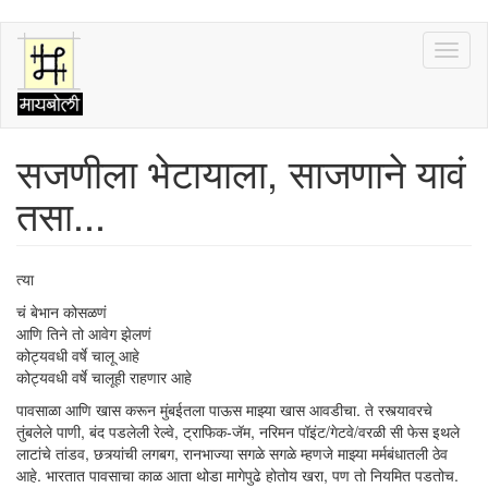
Skip
Toggl
to
naviga
main
content
सजणीला भेटायाला, साजणाने यावं
तसा...
त्या
चं बेभान कोसळणं
आणि तिने तो आवेग झेलणं
कोट्यवधी वर्षे चालू आहे
कोट्यवधी वर्षे चालूही राहणार आहे
पावसाळा आणि खास करून मुंबईतला पाऊस माझ्या खास आवडीचा. ते रस्त्यावरचे
तुंबलेले पाणी, बंद पडलेली रेल्वे, ट्राफिक-जॅम, नरिमन पॉइंट/गेटवे/वरळी सी फेस इथले
लाटांचे तांडव, छत्र्यांची लगबग, रानभाज्या सगळे सगळे म्हणजे माझ्या मर्मबंधातली ठेव
आहे. भारतात पावसाचा काळ आता थोडा मागेपुढे होतोय खरा, पण तो नियमित पडतोच.