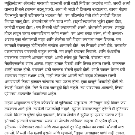
न्यूझिलंडच्या ऑकलंड भागातही पावसाची अशी काही निश्चित काळवेळ नाही. अगदी अर्ध्या
तासात तिथले हवामान बदलू शकते. आता मी जातो ते तिथल्या उन्हाळ्यात. कारण मोठ्या
दिवसामुळे रात्री उशिरापर्यंत भटकता येते. पण पहिल्यांदा गेलो होतो त्यावेळी तिथला
हिवाळा चालू होता. ऑकलंडमधे बर्फ पडत नाही. (ख्राईस्टचर्चला भूकंप झाला होता,
त्यावेळी पडला होता.) पण तिथली थंडी कडाक्याची असते. अंधारतेही लवकर, त्यामुळे
हीटर लावून घरात बसण्याशिवाय पर्याय नसतो. पण असा घरात बसेन, तो मी कसला?
अशाच एका संध्याकाळी माझा आणि लेकीचा घरी पिझ्झा करायचा प्लान शिजला. पण
त्यासाठी बेसपासून टॉपिंगपर्यंत सगळेच आणायचे होते. मग निघालो आम्ही दोघे. घराबाहेर
पडल्याबरोबर पावसाची चाहूल लागली. मग छत्री घेऊनच निघालो. आणि पंधरावीस
पावलांतच पावसाने आम्हाला गाठले. आम्ही तसेच पुढे निघालो. दोघांच्या गप्पा
नेहमीप्रमाणेच रंगात आल्या. माझ्या हातात पिशवी आणि तिच्या हातात छत्री. रमतगमत
आम्ही चालत होतो. पावसाने थंडी जास्तच बोचरी झाली होती. सगळे सामान घेऊन घरी
आल्यावर माझ्या लक्षात आले; माझी लेक उंच असली तरी माझ्या डोक्यावर छत्री
धरण्यासाठी तिच्या हातावर चांगलाच ताण पडला होता. एका बाजूने भिजलीही होती ती.
केसही भिजले होते. तिने ते मला जाणवूही दिले नव्हते. त्या पावसाच्या आठवणी, तिच्या
प्रेमाच्या आठवणीत भिजलेल्या आहेत.
माझ्या आयुष्यातला पहिला बर्फवर्षाव मी झुरिकमधे अनुभवला. लेगॉसहून माझे विमान जरा
लवकरच आले होते. त्यावेळी उजाडलेही नव्हते. झुरीक विमानतळाहून ट्रेनने मी हॉटेलवर
आलो. विमानात पुरेशी झोप झाल्याने, शिवाय लेगॉस ते झुरीक हा प्रवास एकाच टाईम
झोनमधे झाल्याने प्रवासाचा थकवा वा जेटलॅग अजिबात नव्हता. मी फ्रेश होऊन,
हॉटेलच्या रिसेप्शनवर आलो आणि आज कुठली टूर मिळू शकेल का त्याची चौकशी करू
लागलो. तिथली गोड मुलगी हसली आणि म्हणाली, "तुझ्या उत्साहावर पाणी नाही टाकत,