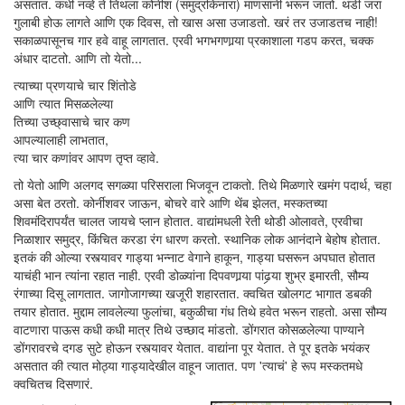
असतात. कधी नव्हे ते तिथला कोर्नीश (समुद्रकिनारा) माणसांनी भरून जातो. थंडी जरा
गुलाबी होऊ लागते आणि एक दिवस, तो खास असा उजाडतो. खरं तर उजाडतच नाही!
सकाळपासूनच गार हवे वाहू लागतात. एरवी भगभगणार्‍या प्रकाशाला गडप करत, चक्क
अंधार दाटतो. आणि तो येतो...
त्याच्या प्रणयाचे चार शिंतोडे
आणि त्यात मिसळलेल्या
तिच्या उच्छ्वासाचे चार कण
आपल्यालाही लाभतात,
त्या चार कणांवर आपण तृप्त व्हावे.
तो येतो आणि अलगद सगळ्या परिसराला भिजवून टाकतो. तिथे मिळणारे खमंग पदार्थ, चहा
असा बेत ठरतो. कोर्नीशवर जाऊन, बोचरे वारे आणि थेंब झेलत, मस्कतच्या
शिवमंदिरापर्यंत चालत जायचे प्लान होतात. वाद्यांमधली रेती थोडी ओलावते, एरवीचा
निळाशार समुद्र, किंचित करडा रंग धारण करतो. स्थानिक लोक आनंदाने बेहोष होतात.
इतकं की ओल्या रस्त्यावर गाड्या भन्नाट वेगाने हाकून, गाड्या घसरून अपघात होतात
याचंही भान त्यांना रहात नाही. एरवी डोळ्यांना दिपवणार्‍या पांढर्‍या शुभ्र इमारती, सौम्य
रंगाच्या दिसू लागतात. जागोजागच्या खजूरी शहारतात. क्वचित खोलगट भागात डबकी
तयार होतात. मुद्दाम लावलेल्या फुलांचा, बकुळीचा गंध तिथे हवेत भरून राहतो. असा सौम्य
वाटणारा पाऊस कधी कधी मात्र तिथे उच्छाद मांडतो. डोंगरात कोसळलेल्या पाण्याने
डोंगरावरचे दगड सुटे होऊन रस्त्यावर येतात. वाद्यांना पूर येतात. ते पूर इतके भयंकर
असतात की त्यात मोठ्या गाड्यादेखील वाहून जातात. पण 'त्याचं' हे रूप मस्कतमधे
क्वचितच दिसणारं.