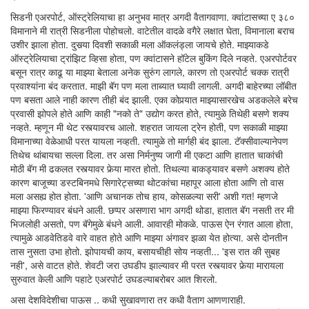
सिडनी एअरपोर्ट, ऑस्ट्रेलियाचा हा अनुभव मात्र अगदी वैतागवाणा. क्वांटासच्या ए ३८०
विमानाने मी रात्री सिडनीला पोहोचलो. वाटेतील वादळे वगैरे लक्षात घेता, विमानाला बराच
उशीर झाला होता. दुसर्‍या दिवशी सकाळी मला ऑकलंड्ला जायचे होते. माझ्याकडे
ऑस्ट्रेलियाचा ट्रांझिट व्हिसा होता, पण क्वांटासने हॉटेल बुकिंग दिले नव्हते. एअरपोर्टवर
बसून रात्र काढू या माझ्या बेताला अनेक सुरुंग लागले, कारण तो एअरपोर्ट चक्क रात्री
प्रवाश्यांना बंद करतात. माझी बॅग पण मला ताब्यात घ्यावी लागली. अगदी बाहेरच्या लॉबीत
पण बसता आले नाही कारण तीही बंद झाली. एका कोपर्‍यात माझ्यासारखेच अडकलेले बरेच
प्रवासी झोपले होते आणि काही "नको ते" उद्योग करत होते, त्यामुळे तिथेही बसणे शक्य
नव्हते. म्हणून मी थेट रस्त्यावरच आलो. शहरात जायला ट्रेन होती, पण सकाळी माझ्या
विमानाच्या वेळेआधी परत यायला नव्हती. त्यामुळे तो मार्गही बंद झाला. टॅक्सीवाल्यानेपण
तिथेच थांबायचा सल्ला दिला. तर असा निर्मनुष्य जागी मी एकटा आणि हातात चाकांची
मोठी बॅग मी ढकलत रस्त्यावर फेर्‍या मारत होतो. तिथल्या बाकड्यावर बसणे अशक्य होते
कारण बाजूच्या डस्टबिनमधे सिगारेट्सच्या थोटकांचा महापूर आला होता आणि तो वास
मला असह्य होत होता. 'आणि अचानक तोच हाय, कोसळल्या सरी' अशी गत! म्हणजे
माझ्या फिरण्यावर बंधने आली. छप्पर असणारा भाग अगदी थोडा, हातात बॅग नसती तर मी
भिजलोही असतो, पण बॅगेमुळे बंधने आली. आवारही मोकळे. पाऊस ऐन रंगात आला होता,
त्यामुळे आडवेतिडवे वारे वाहत होते आणि माझ्या अंगावर झळा येत होत्या. असे दोनतीन
तास नुसता उभा होतो. झोपायची काय, बसायचीही सोय नव्हती... 'इस रात की सुबह
नही', असे वाटत होते. शेवटी जरा उघडीप झाल्यावर मी परत रस्त्यावर फेर्‍या मारायला
सुरुवात केली आणि पहाटे एअरपोर्ट उघडल्याबरोबर आत शिरलो.
असा देशविदेशीचा पाऊस .. कधी सुखावणारा तर कधी वैताग आणणाराही.