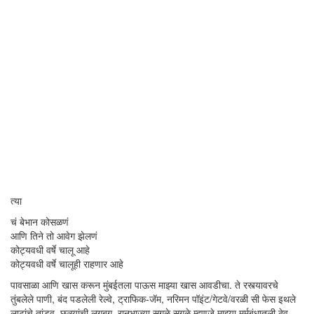
त्या
चं बेभान कोसळणं
आणि तिने तो आवेग झेलणं
कोट्यवधी वर्षे चालू आहे
कोट्यवधी वर्षे चालूही राहणार आहे
पावसाळा आणि खास करून मुंबईतला पाऊस माझ्या खास आवडीचा. ते रस्त्यावरचे
तुंबलेले पाणी, बंद पडलेली रेल्वे, ट्राफिक-जॅम, नरिमन पॉइंट/गेटवे/वरळी सी फेस इथले
लाटांचे तांडव, छत्र्यांची लगबग, रानभाज्या सगळे सगळे म्हणजे माझ्या मर्मबंधातली ठेव