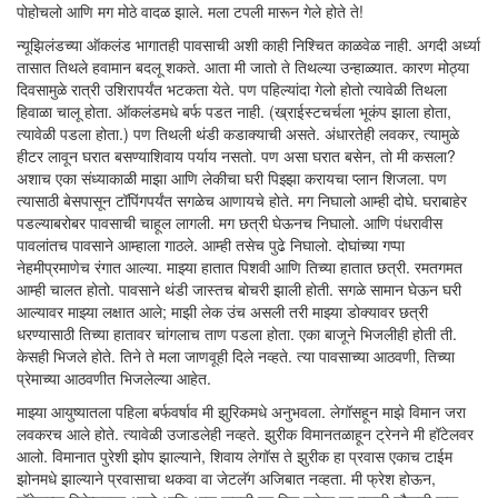
पोहोचलो आणि मग मोठे वादळ झाले. मला टपली मारून गेले होते ते!
न्यूझिलंडच्या ऑकलंड भागातही पावसाची अशी काही निश्चित काळवेळ नाही. अगदी अर्ध्या
तासात तिथले हवामान बदलू शकते. आता मी जातो ते तिथल्या उन्हाळ्यात. कारण मोठ्या
दिवसामुळे रात्री उशिरापर्यंत भटकता येते. पण पहिल्यांदा गेलो होतो त्यावेळी तिथला
हिवाळा चालू होता. ऑकलंडमधे बर्फ पडत नाही. (ख्राईस्टचर्चला भूकंप झाला होता,
त्यावेळी पडला होता.) पण तिथली थंडी कडाक्याची असते. अंधारतेही लवकर, त्यामुळे
हीटर लावून घरात बसण्याशिवाय पर्याय नसतो. पण असा घरात बसेन, तो मी कसला?
अशाच एका संध्याकाळी माझा आणि लेकीचा घरी पिझ्झा करायचा प्लान शिजला. पण
त्यासाठी बेसपासून टॉपिंगपर्यंत सगळेच आणायचे होते. मग निघालो आम्ही दोघे. घराबाहेर
पडल्याबरोबर पावसाची चाहूल लागली. मग छत्री घेऊनच निघालो. आणि पंधरावीस
पावलांतच पावसाने आम्हाला गाठले. आम्ही तसेच पुढे निघालो. दोघांच्या गप्पा
नेहमीप्रमाणेच रंगात आल्या. माझ्या हातात पिशवी आणि तिच्या हातात छत्री. रमतगमत
आम्ही चालत होतो. पावसाने थंडी जास्तच बोचरी झाली होती. सगळे सामान घेऊन घरी
आल्यावर माझ्या लक्षात आले; माझी लेक उंच असली तरी माझ्या डोक्यावर छत्री
धरण्यासाठी तिच्या हातावर चांगलाच ताण पडला होता. एका बाजूने भिजलीही होती ती.
केसही भिजले होते. तिने ते मला जाणवूही दिले नव्हते. त्या पावसाच्या आठवणी, तिच्या
प्रेमाच्या आठवणीत भिजलेल्या आहेत.
माझ्या आयुष्यातला पहिला बर्फवर्षाव मी झुरिकमधे अनुभवला. लेगॉसहून माझे विमान जरा
लवकरच आले होते. त्यावेळी उजाडलेही नव्हते. झुरीक विमानतळाहून ट्रेनने मी हॉटेलवर
आलो. विमानात पुरेशी झोप झाल्याने, शिवाय लेगॉस ते झुरीक हा प्रवास एकाच टाईम
झोनमधे झाल्याने प्रवासाचा थकवा वा जेटलॅग अजिबात नव्हता. मी फ्रेश होऊन,