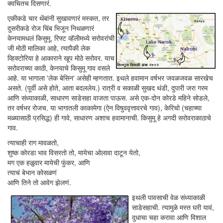
क्वचितच दिसणारं.
एकीकडे चार थेंबांनी सुखावणारं मस्कत, तर
दुसरीकडे रोज चिंब भिजून निथळणारं
केनयामधलं किसुमू. रिफ्ट व्हॅलीमध्ये सरोवरांची
जी मोठी मालिका आहे, त्यापैकी लेक
व्हिक्टोरिया हे आकाराने खूप मोठे सरोवर. याच
सरोवराच्या काठी, केनयाचे किसुमू गाव वसले
आहे. या भागाला 'लेक बेसिन' असेही म्हणतात. इथले हवामान वर्षभर जवळजवळ सारखेच
असते. (पूर्वी असे होते, आता बदललेय.) रात्री व सकाळी सुखद थंडी, दुपारी जरा गरम
आणि संध्याकाळी, साधारण साडेसहा वाजता पाऊस. असे एक-दोन कोरडे महिने सोडले,
तर वर्षभर रोजच. या भागातली काकामेगा (ऐन विषुववृत्तावरचे गाव), केरिचो (चहाच्या
मळ्यासाठी प्रसिद्ध) ही गावे, साधारण अशाच हवामानाची. किसुमू हे अगदी सरोवराकाठाचे
गाव.
त्याचाही राग मावळतो,
शुष्क कोरडा भाव विसरतो तो, मायेचा ओलावा दाटून येतो,
मग एक हळुवार मायेची फुंकर, आणि
त्याचं बेभान कोसळणं
आणि तिने तो आवेग झेलणं.
इथली पावसाची वेळ संध्याकाळी
साडेसहाची. त्यामुळे मस्त घरी यावं,
दुधाचा चहा करावा आणि विशाल