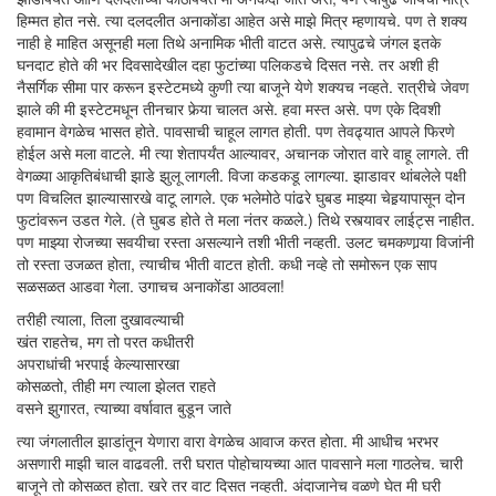
हिम्मत होत नसे. त्या दलदलीत अनाकोंडा आहेत असे माझे मित्र म्हणायचे. पण ते शक्य
नाही हे माहित असूनही मला तिथे अनामिक भीती वाटत असे. त्यापुढचे जंगल इतके
घनदाट होते की भर दिवसादेखील दहा फुटांच्या पलिकडचे दिसत नसे. तर अशी ही
नैसर्गिक सीमा पार करून इस्टेटमध्ये कुणी त्या बाजूने येणे शक्यच नव्हते. रात्रीचे जेवण
झाले की मी इस्टेटमधून तीनचार फेर्‍या चालत असे. हवा मस्त असे. पण एके दिवशी
हवामान वेगळेच भासत होते. पावसाची चाहूल लागत होती. पण तेवढ्यात आपले फिरणे
होईल असे मला वाटले. मी त्या शेतापर्यंत आल्यावर, अचानक जोरात वारे वाहू लागले. ती
वेगळ्या आकृतिबंधाची झाडे झुलू लागली. विजा कडकडू लागल्या. झाडावर थांबलेले पक्षी
पण विचलित झाल्यासारखे वाटू लागले. एक भलेमोठे पांढरे घुबड माझ्या चेहर्‍यापासून दोन
फुटांवरून उडत गेले. (ते घुबड होते ते मला नंतर कळले.) तिथे रस्त्यावर लाईट्स नाहीत.
पण माझ्या रोजच्या सवयीचा रस्ता असल्याने तशी भीती नव्हती. उलट चमकणार्‍या विजांनी
तो रस्ता उजळत होता, त्याचीच भीती वाटत होती. कधी नव्हे तो समोरून एक साप
सळसळत आडवा गेला. उगाचच अनाकोंडा आठवला!
तरीही त्याला, तिला दुखावल्याची
खंत राहतेच, मग तो परत कधीतरी
अपराधांची भरपाई केल्यासारखा
कोसळतो, तीही मग त्याला झेलत राहते
वसने झुगारत, त्याच्या वर्षावात बुडून जाते
त्या जंगलातील झाडांतून येणारा वारा वेगळेच आवाज करत होता. मी आधीच भरभर
असणारी माझी चाल वाढवली. तरी घरात पोहोचायच्या आत पावसाने मला गाठलेच. चारी
बाजूने तो कोसळत होता. खरे तर वाट दिसत नव्हती. अंदाजानेच वळणे घेत मी घरी