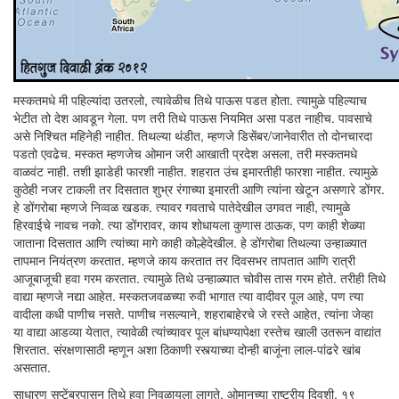
मस्कतमधे मी पहिल्यांदा उतरलो, त्यावेळीच तिथे पाऊस पडत होता. त्यामुळे पहिल्याच
भेटीत तो देश आवडून गेला. पण तरी तिथे पाऊस नियमित असा पडत नाहीच. पावसाचे
असे निश्चित महिनेही नाहीत. तिथल्या थंडीत, म्हणजे डिसेंबर/जानेवारीत तो दोनचारदा
पडतो एवढेच. मस्कत म्हणजेच ओमान जरी आखाती प्रदेश असला, तरी मस्कतमधे
वाळवंट नाही. तशी झाडेही फारशी नाहीत. शहरात उंच इमारतीही फारशा नाहीत. त्यामुळे
कुठेही नजर टाकली तर दिसतात शुभ्र रंगाच्या इमारती आणि त्यांना खेटून असणारे डोंगर.
हे डोंगरोबा म्हणजे निव्वळ खडक. त्यावर गवताचे पातेदेखील उगवत नाही, त्यामुळे
हिरवाईचे नावच नको. त्या डोंगरावर, काय शोधायला कुणास ठाऊक, पण काही शेळ्या
जाताना दिसतात आणि त्यांच्या मागे काही कोल्हेदेखील. हे डोंगरोबा तिथल्या उन्हाळ्यात
तापमान नियंत्रण करतात. म्हणजे काय करतात तर दिवसभर तापतात आणि रात्री
आजूबाजूची हवा गरम करतात. त्यामुळे तिथे उन्हाळ्यात चोवीस तास गरम होते. तरीही तिथे
वाद्या म्हणजे नद्या आहेत. मस्कतजवळच्या रुवी भागात त्या वादीवर पूल आहे, पण त्या
वादीला कधी पाणीच नसते. पाणीच नसल्याने, शहराबाहेरचे जे रस्ते आहेत, त्यांना जेव्हा
या वाद्या आडव्या येतात, त्यावेळी त्यांच्यावर पूल बांधण्यापेक्षा रस्तेच खाली उतरून वाद्यांत
शिरतात. संरक्षणासाठी म्हणून अशा ठिकाणी रस्त्याच्या दोन्ही बाजूंना लाल-पांढरे खांब
असतात.
साधारण सप्टेंबरपासून तिथे हवा निवळायला लागते. ओमानच्या राष्ट्रीय दिवशी, १९