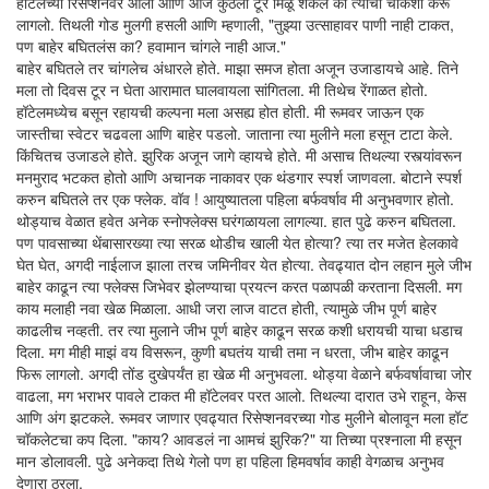
हॉटेलच्या रिसेप्शनवर आलो आणि आज कुठली टूर मिळू शकेल का त्याची चौकशी करू
लागलो. तिथली गोड मुलगी हसली आणि म्हणाली, "तुझ्या उत्साहावर पाणी नाही टाकत,
पण बाहेर बघितलंस का? हवामान चांगले नाही आज."
बाहेर बघितले तर चांगलेच अंधारले होते. माझा समज होता अजून उजाडायचे आहे. तिने
मला तो दिवस टूर न घेता आरामात घालवायला सांगितला. मी तिथेच रेंगाळत होतो.
हॉटेलमध्येच बसून रहायची कल्पना मला असह्य होत होती. मी रूमवर जाऊन एक
जास्तीचा स्वेटर चढवला आणि बाहेर पडलो. जाताना त्या मुलीने मला हसून टाटा केले.
किंचितच उजाडले होते. झुरिक अजून जागे व्हायचे होते. मी असाच तिथल्या रस्त्यांवरून
मनमुराद भटकत होतो आणि अचानक नाकावर एक थंडगार स्पर्श जाणवला. बोटाने स्पर्श
करुन बघितले तर एक फ्लेक. वॉव ! आयुष्यातला पहिला बर्फवर्षाव मी अनुभवणार होतो.
थोड्याच वेळात हवेत अनेक स्नोफ्लेक्स घरंगळायला लागल्या. हात पुढे करुन बघितला.
पण पावसाच्या थेंबासारख्या त्या सरळ थोडीच खाली येत होत्या? त्या तर मजेत हेलकावे
घेत घेत, अगदी नाईलाज झाला तरच जमिनीवर येत होत्या. तेवढ्यात दोन लहान मुले जीभ
बाहेर काढून त्या फ्लेक्स जिभेवर झेलण्याचा प्रयत्न करत पळापळी करताना दिसली. मग
काय मलाही नवा खेळ मिळाला. आधी जरा लाज वाटत होती, त्यामुळे जीभ पूर्ण बाहेर
काढलीच नव्हती. तर त्या मुलाने जीभ पूर्ण बाहेर काढून सरळ कशी धरायची याचा धडाच
दिला. मग मीही माझं वय विसरून, कुणी बघतंय याची तमा न धरता, जीभ बाहेर काढून
फिरू लागलो. अगदी तोंड दुखेपर्यंत हा खेळ मी अनुभवला. थोड्या वेळाने बर्फवर्षावाचा जोर
वाढला, मग भराभर पावले टाकत मी हॉटेलवर परत आलो. तिथल्या दारात उभे राहून, केस
आणि अंग झटकले. रूमवर जाणार एवढ्यात रिसेप्शनवरच्या गोड मुलीने बोलावून मला हॉट
चॉकलेटचा कप दिला. "काय? आवडलं ना आमचं झुरिक?" या तिच्या प्रश्नाला मी हसून
मान डोलावली. पुढे अनेकदा तिथे गेलो पण हा पहिला हिमवर्षाव काही वेगळाच अनुभव
देणारा ठरला.