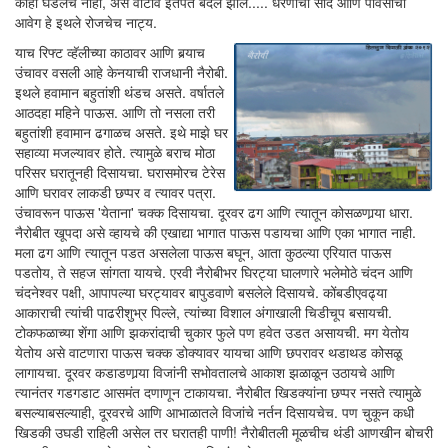
काही घडलेच नाही, असे वाटावे इतपत बदल झाले..... धरणीची साद आणि पावसाचा
आवेग हे इथले रोजचेच नाट्य.
याच रिफ्ट व्हॅलीच्या काठावर आणि बर्‍याच
उंचावर वसली आहे केनयाची राजधानी नैरोबी.
इथले हवामान बहुतांशी थंडच असते. वर्षातले
आठदहा महिने पाऊस. आणि तो नसला तरी
बहुतांशी हवामान ढगाळच असते. इथे माझे घर
सहाव्या मजल्यावर होते. त्यामुळे बराच मोठा
परिसर घरातूनही दिसायचा. घरासमोरच टेरेस
आणि घरावर लाकडी छप्पर व त्यावर पत्रा.
उंचावरून पाऊस 'येताना' चक्क दिसायचा. दूरवर ढग आणि त्यातून कोसळणार्‍या धारा.
नैरोबीत खूपदा असे व्हायचे की एखाद्या भागात पाऊस पडायचा आणि एका भागात नाही.
मला ढग आणि त्यातून पडत असलेला पाऊस बघून, आता कुठल्या एरियात पाऊस
पडतोय, ते सहज सांगता यायचे. एरवी नैरोबीभर घिरट्या घालणारे भलेमोठे चंदन आणि
चंदनेश्वर पक्षी, आपापल्या घरट्यावर बापुडवाणे बसलेले दिसायचे. कोंबडीएवढ्या
आकाराची त्यांची पाढरीशुभ्र पिल्ले, त्यांच्या विशाल अंगाखाली चिडीचूप बसायची.
टोकफळाच्या शेंगा आणि झकरांदाची चुकार फुले पण हवेत उडत असायची. मग येतोय
येतोय असे वाटणारा पाऊस चक्क डोक्यावर यायचा आणि छपरावर थडाथड कोसळू
लागायचा. दूरवर कडाडणार्‍या विजांनी सभोवतालचे आकाश झळाळून उठायचे आणि
त्यानंतर गडगडाट आसमंत दणाणून टाकायचा. नैरोबीत खिडक्यांना छप्पर नसते त्यामुळे
बसल्याबसल्याही, दूरवरचे आणि आभाळातले विजांचे नर्तन दिसायचेच. पण चुकून कधी
खिडकी उघडी राहिली असेल तर घरातही पाणी! नैरोबीतली मूळचीच थंडी आणखीन बोचरी