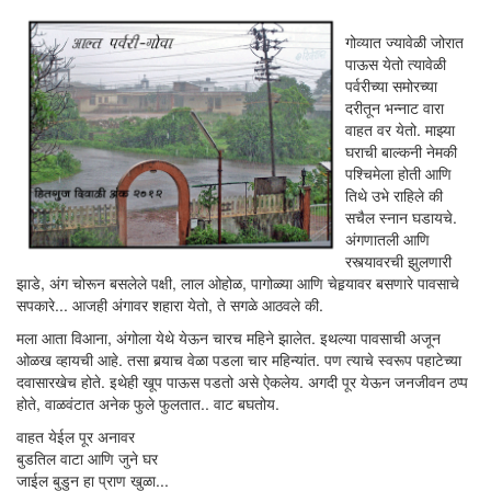
गोव्यात ज्यावेळी जोरात
पाऊस येतो त्यावेळी
पर्वरीच्या समोरच्या
दरीतून भन्नाट वारा
वाहत वर येतो. माझ्या
घराची बाल्कनी नेमकी
पश्चिमेला होती आणि
तिथे उभे राहिले की
सचैल स्नान घडायचे.
अंगणातली आणि
रस्त्यावरची झुलणारी
झाडे, अंग चोरून बसलेले पक्षी, लाल ओहोळ, पागोळ्या आणि चेहर्‍यावर बसणारे पावसाचे
सपकारे... आजही अंगावर शहारा येतो, ते सगळे आठवले की.
मला आता विआना, अंगोला येथे येऊन चारच महिने झालेत. इथल्या पावसाची अजून
ओळख व्हायची आहे. तसा बर्‍याच वेळा पडला चार महिन्यांत. पण त्याचे स्वरूप पहाटेच्या
दवासारखेच होते. इथेही खूप पाऊस पडतो असे ऐकलेय. अगदी पूर येऊन जनजीवन ठप्प
होते, वाळवंटात अनेक फुले फुलतात.. वाट बघतोय.
वाहत येईल पूर अनावर
बुडतिल वाटा आणि जुने घर
जाईल बुडुन हा प्राण खुळा...