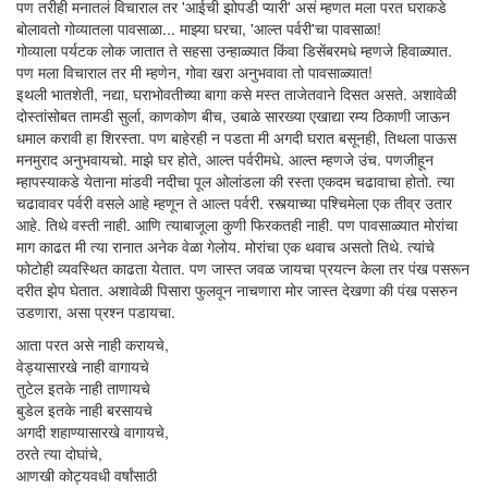
पण तरीही मनातलं विचाराल तर 'आईची झोपडी प्यारी' असं म्हणत मला परत घराकडे
बोलावतो गोव्यातला पावसाळा... माझ्या घरचा, 'आल्त पर्वरी'चा पावसाळा!
गोव्याला पर्यटक लोक जातात ते सहसा उन्हाळ्यात किंवा डिसेंबरमधे म्हणजे हिवाळ्यात.
पण मला विचाराल तर मी म्हणेन, गोवा खरा अनुभवावा तो पावसाळ्यात!
इथली भातशेती, नद्या, घराभोवतीच्या बागा कसे मस्त ताजेतवाने दिसत असते. अशावेळी
दोस्तांसोबत तामडी सुर्ला, काणकोण बीच, उबाळे सारख्या एखाद्या रम्य ठिकाणी जाऊन
धमाल करावी हा शिरस्ता. पण बाहेरही न पडता मी अगदी घरात बसूनही, तिथला पाऊस
मनमुराद अनुभवायचो. माझे घर होते, आल्त पर्वरीमधे. आल्त म्हणजे उंच. पणजीहून
म्हापस्याकडे येताना मांडवी नदीचा पूल ओलांडला की रस्ता एकदम चढावाचा होतो. त्या
चढावावर पर्वरी वसले आहे म्हणून ते आल्त पर्वरी. रस्त्याच्या पश्चिमेला एक तीव्र उतार
आहे. तिथे वस्ती नाही. आणि त्याबाजूला कुणी फिरकतही नाही. पण पावसाळ्यात मोरांचा
माग काढत मी त्या रानात अनेक वेळा गेलोय. मोरांचा एक थवाच असतो तिथे. त्यांचे
फोटोही व्यवस्थित काढता येतात. पण जास्त जवळ जायचा प्रयत्न केला तर पंख पसरून
दरीत झेप घेतात. अशावेळी पिसारा फुलवून नाचणारा मोर जास्त देखणा की पंख पसरुन
उडणारा, असा प्रश्न पडायचा.
आता परत असे नाही करायचे,
वेड्यासारखे नाही वागायचे
तुटेल इतके नाही ताणायचे
बुडेल इतके नाही बरसायचे
अगदी शहाण्यासारखे वागायचे,
ठरते त्या दोघांचे,
आणखी कोट्यवधी वर्षांसाठी