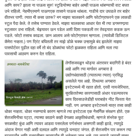
आणि काय? झाला ना पाऊस सुरु! स्टुडियोच्या बाहेर आम्ही पाऊस थांबण्याची वाट बघत
उभे राहिलो. नेहमीप्रमाणे पाऊणएक तासाने पाऊस थांबला. गाडीचे दार उघडले तर बाहेर
वीतभर पाणी. त्यात मी कसा उतरू? मग माझ्या चालकाने आणि फोटोग्राफरने एक लाकडी
स्टूल पैदा केले. ते तसेच पाण्यात ठेवले. माझ्या चालकाचा आधार घेत मी त्या डगमगणार्‍या
स्टुलावर उभा राहिलो. चेहर्‍यावर ऊन पडेल अशी दिशा पकडली तर तेवढ्यात कडक ऊन
पडले. फोटो तसाच काढला. छान आलाय असे फोटोग्राफर म्हणाला. (त्यावेळी डिजिटल
कॅमेरा नव्हता.) पण प्रिंट बघितली तर माझे डोळे चक्क उन्हामुळे बंद झालेले! माझ्या
पासपोर्टवर पुढील दहा वर्षे तो बंद डोळ्यांचा फोटो झळकत राहिला आणि मला त्या
पावसाची आठवण करुन देत राहिला.
लेगॉसजवळून थोड्या अंतरावर बदागिरी हे बंदर
आहे आणि त्या मार्गावर अगबारा हे
उद्योगधंद्यासाठी (त्यातल्या त्यात) प्रसिद्ध
असलेले गाव आहे. तिथल्या अगबारा
इस्टेटमध्ये मी रहात होतो. एरवी नायजेरियात,
सुरक्षिततेच्या कारणासाठी अंधार पडल्यावरच
काय दिवसाउजेडीही घराबाहेर नीट फिरता येत
नाही. पण अगबारा इस्टेटमध्ये मात्र तसा काही
धोका नव्हता. धोका नसण्याचे कारण म्हणजे त्या इस्टेटला एक नैसर्गिक संरक्षण होते. एक
शेतजमिनीचा पट्टा, त्याच्या काठाने काही वेगळ्या आकृतिबंधाची, म्हणजे शंभरेक फूट
सरळसोट बुंधा आणि त्यावर आडवा पसरलेला पर्णसंभार असणारी काही झाडे, त्यापुढे
अंदाज येणार नाही अशी दलदल आणि त्यापुढे घनदाट जंगल. ही शेतजमीन पार करून त्या
झाडापर्यंत आणि दलदलीच्या काठापर्यंत मी अनेकदा जात असे, पण त्यापुढे जायची मात्र