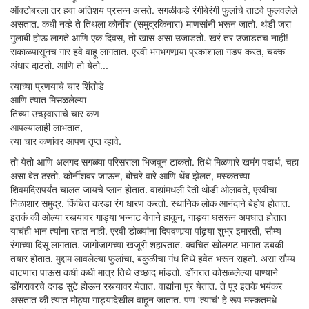
ऑक्टोबरला तर हवा अतिशय ­प्रसन्न असते. सगळीकडे रंगीबेरंगी फुलांचे ताटवे फुलवलेले
असतात. कधी नव्हे ते तिथला कोर्नीश (समुद्रकिनारा) माणसांनी भरून जातो. थंडी जरा
गुलाबी होऊ लागते आणि एक दिवस, तो खास असा उजाडतो. खरं तर उजाडतच नाही!
सकाळपासूनच गार हवे वाहू लागतात. एरवी भगभगणार्‍या प्रकाशाला गडप करत, चक्क
अंधार दाटतो. आणि तो येतो...
त्याच्या प्रणयाचे चार शिंतोडे
आणि त्यात मिसळलेल्या
तिच्या उच्छ्वासाचे चार कण
आपल्यालाही लाभतात,
त्या चार कणांवर आपण तृप्त व्हावे.
तो येतो आणि अलगद सगळ्या परिसराला भिजवून टाकतो. तिथे मिळणारे खमंग पदार्थ, चहा
असा बेत ठरतो. कोर्नीशवर जाऊन, बोचरे वारे आणि थेंब झेलत, मस्कतच्या
शिवमंदिरापर्यंत चालत जायचे प्लान होतात. वाद्यांमधली रेती थोडी ओलावते, एरवीचा
निळाशार समुद्र, किंचित करडा रंग धारण करतो. स्थानिक लोक आनंदाने बेहोष होतात.
इतकं की ओल्या रस्त्यावर गाड्या भन्नाट वेगाने हाकून, गाड्या घसरून अपघात होतात
याचंही भान त्यांना रहात नाही. एरवी डोळ्यांना दिपवणार्‍या पांढर्‍या शुभ्र इमारती, सौम्य
रंगाच्या दिसू लागतात. जागोजागच्या खजूरी शहारतात. क्वचित खोलगट भागात डबकी
तयार होतात. मुद्दाम लावलेल्या फुलांचा, बकुळीचा गंध तिथे हवेत भरून राहतो. असा सौम्य
वाटणारा पाऊस कधी कधी मात्र तिथे उच्छाद मांडतो. डोंगरात कोसळलेल्या पाण्याने
डोंगरावरचे दगड सुटे होऊन रस्त्यावर येतात. वाद्यांना पूर येतात. ते पूर इतके भयंकर
असतात की त्यात मोठ्या गाड्यादेखील वाहून जातात. पण 'त्याचं' हे रूप मस्कतमधे