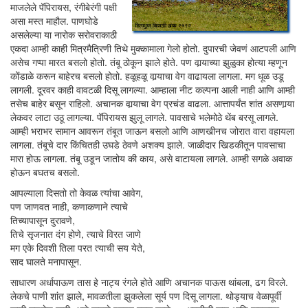
माजलेले पॅपिरायस, रंगीबेरंगी पक्षी
असा मस्त माहौल. पाणघोडे
असलेल्या या नारोक सरोवराकाठी
एकदा आम्ही काही मित्रमैत्रिणी तिथे मुक्कामाला गेलो होतो. दुपारची जेवणं आटपली आणि
असेच गप्पा मारत बसलो होतो. तंबू ठोकून झाले होते. पण वार्‍याच्या झुळुका होत्या म्हणून
कोंडाळे करून बाहेरच बसलो होतो. हळूहळू वार्‍याचा वेग वाढायला लागला. मग धूळ उडू
लागली. दूरवर काही वावटळी दिसू लागल्या. आम्हाला नीट कल्पना आली नाही आणि आम्ही
तसेच बाहेर बसून राहिलो. अचानक वार्‍याचा वेग प्रचंड वाढला. आत्तापर्यंत शांत असणार्‍या
लेकवर लाटा उठू लागल्या. पॅपिरायस झुलू लागले. पावसाचे भलेमोठे थेंब बरसू लागले.
आम्ही भराभर सामान आवरून तंबूत जाऊन बसलो आणि आणखीनच जोरात वारा वहायला
लागला. तंबूचे दार किंचितही उघडे ठेवणे अशक्य झाले. जाळीदार खिडकीतून पावसाचा
मारा होऊ लागला. तंबू उडून जातोय की काय, असे वाटायला लागले. आम्ही सगळे अवाक
होऊन बघतच बसलो.
आपल्याला दिसतो तो केवळ त्यांचा आवेग,
पण जाणवत नाही, कणाकणाने त्याचे
तिच्यापासून दुरावणे,
तिचे सृजनात दंग होणे, त्याचे विरत जाणे
मग एके दिवशी तिला परत त्याची सय येते,
साद घालते मनापासून.
साधारण अर्धापाऊण तास हे नाट्य रंगले होते आणि अचानक पाऊस थांबला, ढग विरले.
लेकचे पाणी शांत झाले, मावळतीला झुकलेला सूर्य पण दिसू लागला. थोड्याच वेळापूर्वी