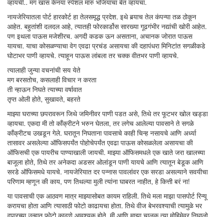
व्हायची.. मग खास केनया स्पेशल मारु भजियांचा बेत व्हायचा.
नायजेरियातला पोर्ट हारकोर्ट हा तेलसमृद्ध प्रदेश. इथे बर्‍याच तेल कंपन्या तळ ठोकून
आहेत. बहुतांशी दलदल आहे, त्यातही फोरकार्डोस सारख्या गूढगंभीर नद्यांची खोरी आहेत.
पण इथला पाऊस मजेशीरच. अगदी कडक ऊन असताना, अचानक जोरात पाऊस
यायचा. याचा कोसळण्याचा वेग एवढा प्रचंड असायचा की दहापंधरा मिनिटांत सगळीकडे
घोटाभर पाणी व्हायचे. त्याहून पाऊस लांबला तर चक्क वीतभर पाणी व्हायचे.
त्यालाही जुन्या वचनांची सय येते
मग बरसतोच, कसलाही विचार न करता
ती न्हाऊन निघते त्याच्या वर्षावात
तृप्त ओली होते, सुखावते, बहरते
माझ्या घराच्या छपरावरून जिथे जमिनीवर पाणी पडत असे, तिथे तर फूटभर खोल खड्डा
व्हायचा. एकदा मी तो काँक्रीटने भरुन घेतला, तर लगेच आलेल्या पावसाने ते सगळे
काँक्रीटच उखडून गेले. घरातून निघताना पावसाचे काही चिन्ह नसायचे आणि अर्ध्या
तासावर असलेल्या ऑफिसपर्यंत पोहोचेपर्यंत एवढा पाऊस कोसळलेला असायचा की
ऑफिसची एक पायरीच पाण्याखाली जायची. माझ्या ऑफिसमधले एक खाते जरा खालच्या
बाजूला होते, तिथे तर अनेकदा अडसर ओलांडून पाणी यायचे आणि त्यातून बेडूक आणि
सरडे ऑफिसमधे यायचे. नायजेरियात दर पन्नास पावलांवर एक सरडा असल्याने सवयीचा
परिणाम म्हणून की काय, पण तिथल्या मुली त्यांना घाबरत नाहीत, हे कित्ती बरं ना!
या पावसाची एक आठवण मात्र माझ्यासोबत कायम राहिली. तिथे मला माझा पासपोर्ट रिन्यू
करायचा होता आणि त्यासाठी फोटो काढायचा होता. तिथे वीज बेभरवश्याची त्यामुळे भर
दुपारच्या उन्हात फोटो काढणे आवश्यक होते. मी आणि माझा चालक त्या मोहिमेवर निघालो.