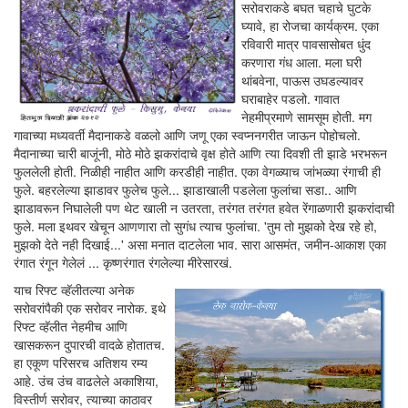
सरोवराकडे बघत चहाचे घुटके
घ्यावे, हा रोजचा कार्यक्रम. एका
रविवारी मात्र पावसासोबत धुंद
करणारा गंध आला. मला घरी
थांबवेना, पाऊस उघडल्यावर
घराबाहेर पडलो. गावात
नेहमीप्रमाणे सामसूम होती. मग
गावाच्या मध्यवर्ती मैदानाकडे वळलो आणि जणू एका स्वप्ननगरीत जाऊन पोहोचलो.
मैदानाच्या चारी बाजूंनी, मोठे मोठे झकरांदाचे वृक्ष होते आणि त्या दिवशी ती झाडे भरभरून
फुललेली होती. निळीही नाहीत आणि करडीही नाहीत. एका वेगळ्याच जांभळ्या रंगाची ही
फुले. बहरलेल्या झाडावर फुलेच फुले... झाडाखाली पडलेला फुलांचा सडा.. आणि
झाडावरून निघालेली पण थेट खाली न उतरता, तरंगत तरंगत हवेत रेंगाळणारी झकरांदाची
फुले. मला इथवर खेचून आणणारा तो सुगंध त्याच फुलांचा. 'तुम तो मुझको देख रहे हो,
मुझको देते नही दिखाई...' असा मनात दाटलेला भाव. सारा आसमंत, जमीन-आकाश एका
रंगात रंगून गेलेलं ... कृष्णरंगात रंगलेल्या मीरेसारखं.
याच रिफ्ट व्हॅलीतल्या अनेक
सरोवरांपैकी एक सरोवर नारोक. इथे
रिफ्ट व्हॅलीत नेहमीच आणि
खासकरून दुपारची वादळे होतातच.
हा एकूण परिसरच अतिशय रम्य
आहे. उंच उंच वाढलेले अकाशिया,
विस्तीर्ण सरोवर, त्याच्या काठावर