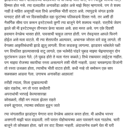
हिम्मत होत नसे. त्या दलदलीत अनाकोंडा आहेत असे माझे मित्र म्हणायचे. पण ते शक्य
नाही हे माहित असूनही मला तिथे अनामिक भीती वाटत असे. त्यापुढचे जंगल इतके
घनदाट होते की भर दिवसादेखील दहा फुटांच्या पलिकडचे दिसत नसे. तर अशी ही
नैसर्गिक सीमा पार करून इस्टेटमध्ये कुणी त्या बाजूने येणे शक्यच नव्हते. रात्रीचे जेवण
झाले की मी इस्टेटमधून तीनचार फेर्‍या चालत असे. हवा मस्त असे. पण एके दिवशी
हवामान वेगळेच भासत होते. पावसाची चाहूल लागत होती. पण तेवढ्यात आपले फिरणे
होईल असे मला वाटले. मी त्या शेतापर्यंत आल्यावर, अचानक जोरात वारे वाहू लागले. ती
वेगळ्या आकृतिबंधाची झाडे झुलू लागली. विजा कडकडू लागल्या. झाडावर थांबलेले पक्षी
पण विचलित झाल्यासारखे वाटू लागले. एक भलेमोठे पांढरे घुबड माझ्या चेहर्‍यापासून दोन
फुटांवरून उडत गेले. (ते घुबड होते ते मला नंतर कळले.) तिथे रस्त्यावर लाईट्स नाहीत.
पण माझ्या रोजच्या सवयीचा रस्ता असल्याने तशी भीती नव्हती. उलट चमकणार्‍या विजांनी
तो रस्ता उजळत होता, त्याचीच भीती वाटत होती. कधी नव्हे तो समोरून एक साप
सळसळत आडवा गेला. उगाचच अनाकोंडा आठवला!
तरीही त्याला, तिला दुखावल्याची
खंत राहतेच, मग तो परत कधीतरी
अपराधांची भरपाई केल्यासारखा
कोसळतो, तीही मग त्याला झेलत राहते
वसने झुगारत, त्याच्या वर्षावात बुडून जाते
त्या जंगलातील झाडांतून येणारा वारा वेगळेच आवाज करत होता. मी आधीच भरभर
असणारी माझी चाल वाढवली. तरी घरात पोहोचायच्या आत पावसाने मला गाठलेच. चारी
बाजूने तो कोसळत होता. खरे तर वाट दिसत नव्हती. अंदाजानेच वळणे घेत मी घरी