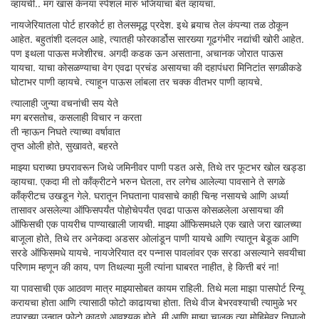
व्हायची.. मग खास केनया स्पेशल मारु भजियांचा बेत व्हायचा.
नायजेरियातला पोर्ट हारकोर्ट हा तेलसमृद्ध प्रदेश. इथे बर्‍याच तेल कंपन्या तळ ठोकून
आहेत. बहुतांशी दलदल आहे, त्यातही फोरकार्डोस सारख्या गूढगंभीर नद्यांची खोरी आहेत.
पण इथला पाऊस मजेशीरच. अगदी कडक ऊन असताना, अचानक जोरात पाऊस
यायचा. याचा कोसळण्याचा वेग एवढा प्रचंड असायचा की दहापंधरा मिनिटांत सगळीकडे
घोटाभर पाणी व्हायचे. त्याहून पाऊस लांबला तर चक्क वीतभर पाणी व्हायचे.
त्यालाही जुन्या वचनांची सय येते
मग बरसतोच, कसलाही विचार न करता
ती न्हाऊन निघते त्याच्या वर्षावात
तृप्त ओली होते, सुखावते, बहरते
माझ्या घराच्या छपरावरून जिथे जमिनीवर पाणी पडत असे, तिथे तर फूटभर खोल खड्डा
व्हायचा. एकदा मी तो काँक्रीटने भरुन घेतला, तर लगेच आलेल्या पावसाने ते सगळे
काँक्रीटच उखडून गेले. घरातून निघताना पावसाचे काही चिन्ह नसायचे आणि अर्ध्या
तासावर असलेल्या ऑफिसपर्यंत पोहोचेपर्यंत एवढा पाऊस कोसळलेला असायचा की
ऑफिसची एक पायरीच पाण्याखाली जायची. माझ्या ऑफिसमधले एक खाते जरा खालच्या
बाजूला होते, तिथे तर अनेकदा अडसर ओलांडून पाणी यायचे आणि त्यातून बेडूक आणि
सरडे ऑफिसमधे यायचे. नायजेरियात दर पन्नास पावलांवर एक सरडा असल्याने सवयीचा
परिणाम म्हणून की काय, पण तिथल्या मुली त्यांना घाबरत नाहीत, हे कित्ती बरं ना!
या पावसाची एक आठवण मात्र माझ्यासोबत कायम राहिली. तिथे मला माझा पासपोर्ट रिन्यू
करायचा होता आणि त्यासाठी फोटो काढायचा होता. तिथे वीज बेभरवश्याची त्यामुळे भर
दुपारच्या उन्हात फोटो काढणे आवश्यक होते. मी आणि माझा चालक त्या मोहिमेवर निघालो.