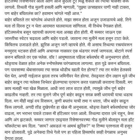
हॉटेलच्या रिसेप्शनवर आलो आणि आज कुठली टूर मिळू शकेल का त्याची चौकशी करू
लागलो. तिथली गोड मुलगी हसली आणि म्हणाली, "तुझ्या उत्साहावर पाणी नाही टाकत,
पण बाहेर बघितलंस का? हवामान चांगले नाही आज."
बाहेर बघितले तर चांगलेच अंधारले होते. माझा समज होता अजून उजाडायचे आहे. तिने
मला तो दिवस टूर न घेता आरामात घालवायला सांगितला. मी तिथेच रेंगाळत होतो.
हॉटेलमध्येच बसून रहायची कल्पना मला असह्य होत होती. मी रूमवर जाऊन एक
जास्तीचा स्वेटर चढवला आणि बाहेर पडलो. जाताना त्या मुलीने मला हसून टाटा केले.
किंचितच उजाडले होते. झुरिक अजून जागे व्हायचे होते. मी असाच तिथल्या रस्त्यांवरून
मनमुराद भटकत होतो आणि अचानक नाकावर एक थंडगार स्पर्श जाणवला. बोटाने स्पर्श
करुन बघितले तर एक फ्लेक. वॉव ! आयुष्यातला पहिला बर्फवर्षाव मी अनुभवणार होतो.
थोड्याच वेळात हवेत अनेक स्नोफ्लेक्स घरंगळायला लागल्या. हात पुढे करुन बघितला.
पण पावसाच्या थेंबासारख्या त्या सरळ थोडीच खाली येत होत्या? त्या तर मजेत हेलकावे
घेत घेत, अगदी नाईलाज झाला तरच जमिनीवर येत होत्या. तेवढ्यात दोन लहान मुले जीभ
बाहेर काढून त्या फ्लेक्स जिभेवर झेलण्याचा प्रयत्न करत पळापळी करताना दिसली. मग
काय मलाही नवा खेळ मिळाला. आधी जरा लाज वाटत होती, त्यामुळे जीभ पूर्ण बाहेर
काढलीच नव्हती. तर त्या मुलाने जीभ पूर्ण बाहेर काढून सरळ कशी धरायची याचा धडाच
दिला. मग मीही माझं वय विसरून, कुणी बघतंय याची तमा न धरता, जीभ बाहेर काढून
फिरू लागलो. अगदी तोंड दुखेपर्यंत हा खेळ मी अनुभवला. थोड्या वेळाने बर्फवर्षावाचा जोर
वाढला, मग भराभर पावले टाकत मी हॉटेलवर परत आलो. तिथल्या दारात उभे राहून, केस
आणि अंग झटकले. रूमवर जाणार एवढ्यात रिसेप्शनवरच्या गोड मुलीने बोलावून मला हॉट
चॉकलेटचा कप दिला. "काय? आवडलं ना आमचं झुरिक?" या तिच्या प्रश्नाला मी हसून
मान डोलावली. पुढे अनेकदा तिथे गेलो पण हा पहिला हिमवर्षाव काही वेगळाच अनुभव
देणारा ठरला.