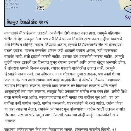
मस्कतमधे मी पहिल्यांदा उतरलो, त्यावेळीच तिथे पाऊस पडत होता. त्यामुळे पहिल्याच
भेटीत तो देश आवडून गेला. पण तरी तिथे पाऊस नियमित असा पडत नाहीच. पावसाचे
असे निश्चित महिनेही नाहीत. तिथल्या थंडीत, म्हणजे डिसेंबर/जानेवारीत तो दोनचारदा
पडतो एवढेच. मस्कत म्हणजेच ओमान जरी आखाती प्रदेश असला, तरी मस्कतमधे
वाळवंट नाही. तशी झाडेही फारशी नाहीत. शहरात उंच इमारतीही फारशा नाहीत. त्यामुळे
कुठेही नजर टाकली तर दिसतात शुभ्र रंगाच्या इमारती आणि त्यांना खेटून असणारे डोंगर.
हे डोंगरोबा म्हणजे निव्वळ खडक. त्यावर गवताचे पातेदेखील उगवत नाही, त्यामुळे
हिरवाईचे नावच नको. त्या डोंगरावर, काय शोधायला कुणास ठाऊक, पण काही शेळ्या
जाताना दिसतात आणि त्यांच्या मागे काही कोल्हेदेखील. हे डोंगरोबा तिथल्या उन्हाळ्यात
तापमान नियंत्रण करतात. म्हणजे काय करतात तर दिवसभर तापतात आणि रात्री
आजूबाजूची हवा गरम करतात. त्यामुळे तिथे उन्हाळ्यात चोवीस तास गरम होते. तरीही तिथे
वाद्या म्हणजे नद्या आहेत. मस्कतजवळच्या रुवी भागात त्या वादीवर पूल आहे, पण त्या
वादीला कधी पाणीच नसते. पाणीच नसल्याने, शहराबाहेरचे जे रस्ते आहेत, त्यांना जेव्हा
या वाद्या आडव्या येतात, त्यावेळी त्यांच्यावर पूल बांधण्यापेक्षा रस्तेच खाली उतरून वाद्यांत
शिरतात. संरक्षणासाठी म्हणून अशा ठिकाणी रस्त्याच्या दोन्ही बाजूंना लाल-पांढरे खांब
असतात.
साधारण सप्टेंबरपासून तिथे हवा निवळायला लागते. ओमानच्या राष्ट्रीय दिवशी, १९