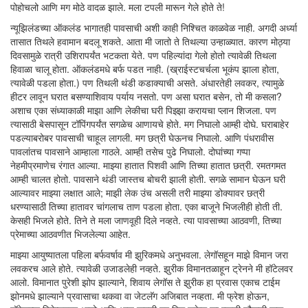
पोहोचलो आणि मग मोठे वादळ झाले. मला टपली मारून गेले होते ते!
न्यूझिलंडच्या ऑकलंड भागातही पावसाची अशी काही निश्चित काळवेळ नाही. अगदी अर्ध्या
तासात तिथले हवामान बदलू शकते. आता मी जातो ते तिथल्या उन्हाळ्यात. कारण मोठ्या
दिवसामुळे रात्री उशिरापर्यंत भटकता येते. पण पहिल्यांदा गेलो होतो त्यावेळी तिथला
हिवाळा चालू होता. ऑकलंडमधे बर्फ पडत नाही. (ख्राईस्टचर्चला भूकंप झाला होता,
त्यावेळी पडला होता.) पण तिथली थंडी कडाक्याची असते. अंधारतेही लवकर, त्यामुळे
हीटर लावून घरात बसण्याशिवाय पर्याय नसतो. पण असा घरात बसेन, तो मी कसला?
अशाच एका संध्याकाळी माझा आणि लेकीचा घरी पिझ्झा करायचा प्लान शिजला. पण
त्यासाठी बेसपासून टॉपिंगपर्यंत सगळेच आणायचे होते. मग निघालो आम्ही दोघे. घराबाहेर
पडल्याबरोबर पावसाची चाहूल लागली. मग छत्री घेऊनच निघालो. आणि पंधरावीस
पावलांतच पावसाने आम्हाला गाठले. आम्ही तसेच पुढे निघालो. दोघांच्या गप्पा
नेहमीप्रमाणेच रंगात आल्या. माझ्या हातात पिशवी आणि तिच्या हातात छत्री. रमतगमत
आम्ही चालत होतो. पावसाने थंडी जास्तच बोचरी झाली होती. सगळे सामान घेऊन घरी
आल्यावर माझ्या लक्षात आले; माझी लेक उंच असली तरी माझ्या डोक्यावर छत्री
धरण्यासाठी तिच्या हातावर चांगलाच ताण पडला होता. एका बाजूने भिजलीही होती ती.
केसही भिजले होते. तिने ते मला जाणवूही दिले नव्हते. त्या पावसाच्या आठवणी, तिच्या
प्रेमाच्या आठवणीत भिजलेल्या आहेत.
माझ्या आयुष्यातला पहिला बर्फवर्षाव मी झुरिकमधे अनुभवला. लेगॉसहून माझे विमान जरा
लवकरच आले होते. त्यावेळी उजाडलेही नव्हते. झुरीक विमानतळाहून ट्रेनने मी हॉटेलवर
आलो. विमानात पुरेशी झोप झाल्याने, शिवाय लेगॉस ते झुरीक हा प्रवास एकाच टाईम
झोनमधे झाल्याने प्रवासाचा थकवा वा जेटलॅग अजिबात नव्हता. मी फ्रेश होऊन,