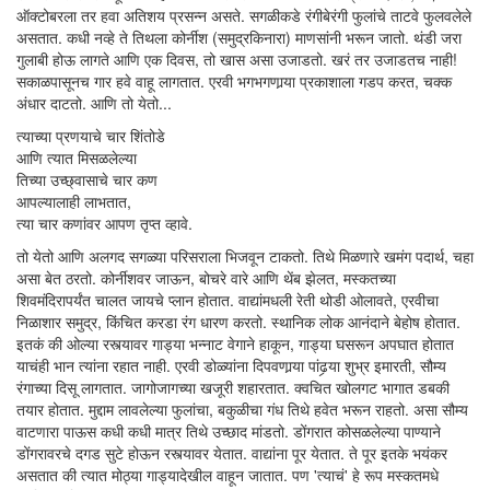
ऑक्टोबरला तर हवा अतिशय ­प्रसन्न असते. सगळीकडे रंगीबेरंगी फुलांचे ताटवे फुलवलेले
असतात. कधी नव्हे ते तिथला कोर्नीश (समुद्रकिनारा) माणसांनी भरून जातो. थंडी जरा
गुलाबी होऊ लागते आणि एक दिवस, तो खास असा उजाडतो. खरं तर उजाडतच नाही!
सकाळपासूनच गार हवे वाहू लागतात. एरवी भगभगणार्‍या प्रकाशाला गडप करत, चक्क
अंधार दाटतो. आणि तो येतो...
त्याच्या प्रणयाचे चार शिंतोडे
आणि त्यात मिसळलेल्या
तिच्या उच्छ्वासाचे चार कण
आपल्यालाही लाभतात,
त्या चार कणांवर आपण तृप्त व्हावे.
तो येतो आणि अलगद सगळ्या परिसराला भिजवून टाकतो. तिथे मिळणारे खमंग पदार्थ, चहा
असा बेत ठरतो. कोर्नीशवर जाऊन, बोचरे वारे आणि थेंब झेलत, मस्कतच्या
शिवमंदिरापर्यंत चालत जायचे प्लान होतात. वाद्यांमधली रेती थोडी ओलावते, एरवीचा
निळाशार समुद्र, किंचित करडा रंग धारण करतो. स्थानिक लोक आनंदाने बेहोष होतात.
इतकं की ओल्या रस्त्यावर गाड्या भन्नाट वेगाने हाकून, गाड्या घसरून अपघात होतात
याचंही भान त्यांना रहात नाही. एरवी डोळ्यांना दिपवणार्‍या पांढर्‍या शुभ्र इमारती, सौम्य
रंगाच्या दिसू लागतात. जागोजागच्या खजूरी शहारतात. क्वचित खोलगट भागात डबकी
तयार होतात. मुद्दाम लावलेल्या फुलांचा, बकुळीचा गंध तिथे हवेत भरून राहतो. असा सौम्य
वाटणारा पाऊस कधी कधी मात्र तिथे उच्छाद मांडतो. डोंगरात कोसळलेल्या पाण्याने
डोंगरावरचे दगड सुटे होऊन रस्त्यावर येतात. वाद्यांना पूर येतात. ते पूर इतके भयंकर
असतात की त्यात मोठ्या गाड्यादेखील वाहून जातात. पण 'त्याचं' हे रूप मस्कतमधे