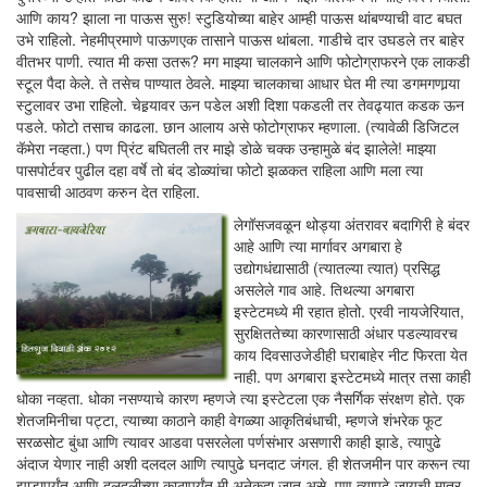
आणि काय? झाला ना पाऊस सुरु! स्टुडियोच्या बाहेर आम्ही पाऊस थांबण्याची वाट बघत
उभे राहिलो. नेहमीप्रमाणे पाऊणएक तासाने पाऊस थांबला. गाडीचे दार उघडले तर बाहेर
वीतभर पाणी. त्यात मी कसा उतरू? मग माझ्या चालकाने आणि फोटोग्राफरने एक लाकडी
स्टूल पैदा केले. ते तसेच पाण्यात ठेवले. माझ्या चालकाचा आधार घेत मी त्या डगमगणार्‍या
स्टुलावर उभा राहिलो. चेहर्‍यावर ऊन पडेल अशी दिशा पकडली तर तेवढ्यात कडक ऊन
पडले. फोटो तसाच काढला. छान आलाय असे फोटोग्राफर म्हणाला. (त्यावेळी डिजिटल
कॅमेरा नव्हता.) पण प्रिंट बघितली तर माझे डोळे चक्क उन्हामुळे बंद झालेले! माझ्या
पासपोर्टवर पुढील दहा वर्षे तो बंद डोळ्यांचा फोटो झळकत राहिला आणि मला त्या
पावसाची आठवण करुन देत राहिला.
लेगॉसजवळून थोड्या अंतरावर बदागिरी हे बंदर
आहे आणि त्या मार्गावर अगबारा हे
उद्योगधंद्यासाठी (त्यातल्या त्यात) प्रसिद्ध
असलेले गाव आहे. तिथल्या अगबारा
इस्टेटमध्ये मी रहात होतो. एरवी नायजेरियात,
सुरक्षिततेच्या कारणासाठी अंधार पडल्यावरच
काय दिवसाउजेडीही घराबाहेर नीट फिरता येत
नाही. पण अगबारा इस्टेटमध्ये मात्र तसा काही
धोका नव्हता. धोका नसण्याचे कारण म्हणजे त्या इस्टेटला एक नैसर्गिक संरक्षण होते. एक
शेतजमिनीचा पट्टा, त्याच्या काठाने काही वेगळ्या आकृतिबंधाची, म्हणजे शंभरेक फूट
सरळसोट बुंधा आणि त्यावर आडवा पसरलेला पर्णसंभार असणारी काही झाडे, त्यापुढे
अंदाज येणार नाही अशी दलदल आणि त्यापुढे घनदाट जंगल. ही शेतजमीन पार करून त्या
झाडापर्यंत आणि दलदलीच्या काठापर्यंत मी अनेकदा जात असे, पण त्यापुढे जायची मात्र