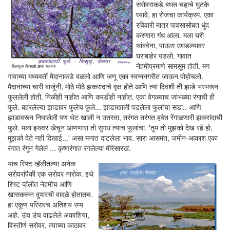
सरोवराकडे बघत चहाचे घुटके
घ्यावे, हा रोजचा कार्यक्रम. एका
रविवारी मात्र पावसासोबत धुंद
करणारा गंध आला. मला घरी
थांबवेना, पाऊस उघडल्यावर
घराबाहेर पडलो. गावात
नेहमीप्रमाणे सामसूम होती. मग
गावाच्या मध्यवर्ती मैदानाकडे वळलो आणि जणू एका स्वप्ननगरीत जाऊन पोहोचलो.
मैदानाच्या चारी बाजूंनी, मोठे मोठे झकरांदाचे वृक्ष होते आणि त्या दिवशी ती झाडे भरभरून
फुललेली होती. निळीही नाहीत आणि करडीही नाहीत. एका वेगळ्याच जांभळ्या रंगाची ही
फुले. बहरलेल्या झाडावर फुलेच फुले... झाडाखाली पडलेला फुलांचा सडा.. आणि
झाडावरून निघालेली पण थेट खाली न उतरता, तरंगत तरंगत हवेत रेंगाळणारी झकरांदाची
फुले. मला इथवर खेचून आणणारा तो सुगंध त्याच फुलांचा. 'तुम तो मुझको देख रहे हो,
मुझको देते नही दिखाई...' असा मनात दाटलेला भाव. सारा आसमंत, जमीन-आकाश एका
रंगात रंगून गेलेलं ... कृष्णरंगात रंगलेल्या मीरेसारखं.
याच रिफ्ट व्हॅलीतल्या अनेक
सरोवरांपैकी एक सरोवर नारोक. इथे
रिफ्ट व्हॅलीत नेहमीच आणि
खासकरून दुपारची वादळे होतातच.
हा एकूण परिसरच अतिशय रम्य
आहे. उंच उंच वाढलेले अकाशिया,
विस्तीर्ण सरोवर, त्याच्या काठावर