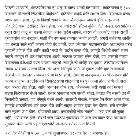
सिडनी एअरपोर्ट, ऑस्ट्रेलियाचा हा अनुभव मात्र अगदी वैतागवाणा. क्वांटासच्या ए ३८०
विमानाने मी रात्री सिडनीला पोहोचलो. वाटेतील वादळे वगैरे लक्षात घेता, विमानाला बराच
उशीर झाला होता. दुसर्‍या दिवशी सकाळी मला ऑकलंड्ला जायचे होते. माझ्याकडे
ऑस्ट्रेलियाचा ट्रांझिट व्हिसा होता, पण क्वांटासने हॉटेल बुकिंग दिले नव्हते. एअरपोर्टवर
बसून रात्र काढू या माझ्या बेताला अनेक सुरुंग लागले, कारण तो एअरपोर्ट चक्क रात्री
प्रवाश्यांना बंद करतात. माझी बॅग पण मला ताब्यात घ्यावी लागली. अगदी बाहेरच्या लॉबीत
पण बसता आले नाही कारण तीही बंद झाली. एका कोपर्‍यात माझ्यासारखेच अडकलेले बरेच
प्रवासी झोपले होते आणि काही "नको ते" उद्योग करत होते, त्यामुळे तिथेही बसणे शक्य
नव्हते. म्हणून मी थेट रस्त्यावरच आलो. शहरात जायला ट्रेन होती, पण सकाळी माझ्या
विमानाच्या वेळेआधी परत यायला नव्हती. त्यामुळे तो मार्गही बंद झाला. टॅक्सीवाल्यानेपण
तिथेच थांबायचा सल्ला दिला. तर असा निर्मनुष्य जागी मी एकटा आणि हातात चाकांची
मोठी बॅग मी ढकलत रस्त्यावर फेर्‍या मारत होतो. तिथल्या बाकड्यावर बसणे अशक्य होते
कारण बाजूच्या डस्टबिनमधे सिगारेट्सच्या थोटकांचा महापूर आला होता आणि तो वास
मला असह्य होत होता. 'आणि अचानक तोच हाय, कोसळल्या सरी' अशी गत! म्हणजे
माझ्या फिरण्यावर बंधने आली. छप्पर असणारा भाग अगदी थोडा, हातात बॅग नसती तर मी
भिजलोही असतो, पण बॅगेमुळे बंधने आली. आवारही मोकळे. पाऊस ऐन रंगात आला होता,
त्यामुळे आडवेतिडवे वारे वाहत होते आणि माझ्या अंगावर झळा येत होत्या. असे दोनतीन
तास नुसता उभा होतो. झोपायची काय, बसायचीही सोय नव्हती... 'इस रात की सुबह
नही', असे वाटत होते. शेवटी जरा उघडीप झाल्यावर मी परत रस्त्यावर फेर्‍या मारायला
सुरुवात केली आणि पहाटे एअरपोर्ट उघडल्याबरोबर आत शिरलो.
असा देशविदेशीचा पाऊस .. कधी सुखावणारा तर कधी वैताग आणणाराही.