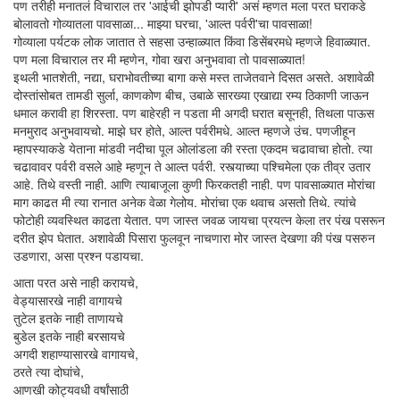
पण तरीही मनातलं विचाराल तर 'आईची झोपडी प्यारी' असं म्हणत मला परत घराकडे
बोलावतो गोव्यातला पावसाळा... माझ्या घरचा, 'आल्त पर्वरी'चा पावसाळा!
गोव्याला पर्यटक लोक जातात ते सहसा उन्हाळ्यात किंवा डिसेंबरमधे म्हणजे हिवाळ्यात.
पण मला विचाराल तर मी म्हणेन, गोवा खरा अनुभवावा तो पावसाळ्यात!
इथली भातशेती, नद्या, घराभोवतीच्या बागा कसे मस्त ताजेतवाने दिसत असते. अशावेळी
दोस्तांसोबत तामडी सुर्ला, काणकोण बीच, उबाळे सारख्या एखाद्या रम्य ठिकाणी जाऊन
धमाल करावी हा शिरस्ता. पण बाहेरही न पडता मी अगदी घरात बसूनही, तिथला पाऊस
मनमुराद अनुभवायचो. माझे घर होते, आल्त पर्वरीमधे. आल्त म्हणजे उंच. पणजीहून
म्हापस्याकडे येताना मांडवी नदीचा पूल ओलांडला की रस्ता एकदम चढावाचा होतो. त्या
चढावावर पर्वरी वसले आहे म्हणून ते आल्त पर्वरी. रस्त्याच्या पश्चिमेला एक तीव्र उतार
आहे. तिथे वस्ती नाही. आणि त्याबाजूला कुणी फिरकतही नाही. पण पावसाळ्यात मोरांचा
माग काढत मी त्या रानात अनेक वेळा गेलोय. मोरांचा एक थवाच असतो तिथे. त्यांचे
फोटोही व्यवस्थित काढता येतात. पण जास्त जवळ जायचा प्रयत्न केला तर पंख पसरून
दरीत झेप घेतात. अशावेळी पिसारा फुलवून नाचणारा मोर जास्त देखणा की पंख पसरुन
उडणारा, असा प्रश्न पडायचा.
आता परत असे नाही करायचे,
वेड्यासारखे नाही वागायचे
तुटेल इतके नाही ताणायचे
बुडेल इतके नाही बरसायचे
अगदी शहाण्यासारखे वागायचे,
ठरते त्या दोघांचे,
आणखी कोट्यवधी वर्षांसाठी