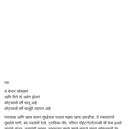
त्या
चं बेभान कोसळणं
आणि तिने तो आवेग झेलणं
कोट्यवधी वर्षे चालू आहे
कोट्यवधी वर्षे चालूही राहणार आहे
पावसाळा आणि खास करून मुंबईतला पाऊस माझ्या खास आवडीचा. ते रस्त्यावरचे
तुंबलेले पाणी, बंद पडलेली रेल्वे, ट्राफिक-जॅम, नरिमन पॉइंट/गेटवे/वरळी सी फेस इथले
लाटांचे तांडव, छत्र्यांची लगबग, रानभाज्या सगळे सगळे म्हणजे माझ्या मर्मबंधातली ठेव