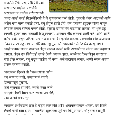
माजलेले पॅपिरायस, रंगीबेरंगी पक्षी
असा मस्त माहौल. पाणघोडे
असलेल्या या नारोक सरोवराकाठी
एकदा आम्ही काही मित्रमैत्रिणी तिथे मुक्कामाला गेलो होतो. दुपारची जेवणं आटपली आणि
असेच गप्पा मारत बसलो होतो. तंबू ठोकून झाले होते. पण वार्‍याच्या झुळुका होत्या म्हणून
कोंडाळे करून बाहेरच बसलो होतो. हळूहळू वार्‍याचा वेग वाढायला लागला. मग धूळ उडू
लागली. दूरवर काही वावटळी दिसू लागल्या. आम्हाला नीट कल्पना आली नाही आणि आम्ही
तसेच बाहेर बसून राहिलो. अचानक वार्‍याचा वेग प्रचंड वाढला. आत्तापर्यंत शांत असणार्‍या
लेकवर लाटा उठू लागल्या. पॅपिरायस झुलू लागले. पावसाचे भलेमोठे थेंब बरसू लागले.
आम्ही भराभर सामान आवरून तंबूत जाऊन बसलो आणि आणखीनच जोरात वारा वहायला
लागला. तंबूचे दार किंचितही उघडे ठेवणे अशक्य झाले. जाळीदार खिडकीतून पावसाचा
मारा होऊ लागला. तंबू उडून जातोय की काय, असे वाटायला लागले. आम्ही सगळे अवाक
होऊन बघतच बसलो.
आपल्याला दिसतो तो केवळ त्यांचा आवेग,
पण जाणवत नाही, कणाकणाने त्याचे
तिच्यापासून दुरावणे,
तिचे सृजनात दंग होणे, त्याचे विरत जाणे
मग एके दिवशी तिला परत त्याची सय येते,
साद घालते मनापासून.
साधारण अर्धापाऊण तास हे नाट्य रंगले होते आणि अचानक पाऊस थांबला, ढग विरले.
लेकचे पाणी शांत झाले, मावळतीला झुकलेला सूर्य पण दिसू लागला. थोड्याच वेळापूर्वी