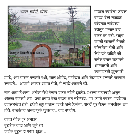
गोव्यात ज्यावेळी जोरात
पाऊस येतो त्यावेळी
पर्वरीच्या समोरच्या
दरीतून भन्नाट वारा
वाहत वर येतो. माझ्या
घराची बाल्कनी नेमकी
पश्चिमेला होती आणि
तिथे उभे राहिले की
सचैल स्नान घडायचे.
अंगणातली आणि
रस्त्यावरची झुलणारी
झाडे, अंग चोरून बसलेले पक्षी, लाल ओहोळ, पागोळ्या आणि चेहर्‍यावर बसणारे पावसाचे
सपकारे... आजही अंगावर शहारा येतो, ते सगळे आठवले की.
मला आता विआना, अंगोला येथे येऊन चारच महिने झालेत. इथल्या पावसाची अजून
ओळख व्हायची आहे. तसा बर्‍याच वेळा पडला चार महिन्यांत. पण त्याचे स्वरूप पहाटेच्या
दवासारखेच होते. इथेही खूप पाऊस पडतो असे ऐकलेय. अगदी पूर येऊन जनजीवन ठप्प
होते, वाळवंटात अनेक फुले फुलतात.. वाट बघतोय.
वाहत येईल पूर अनावर
बुडतिल वाटा आणि जुने घर
जाईल बुडुन हा प्राण खुळा...