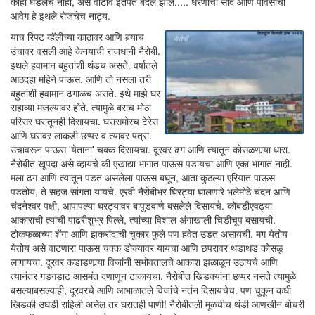
काही घडलेच नाही, असे वाटावे इतपत बदल झाले..... धरणीची साद आणि पावसाचा
आवेग हे इथले रोजचेच नाट्य.
याच रिफ्ट व्हॅलीच्या काठावर आणि बर्‍याच
उंचावर वसली आहे केनयाची राजधानी नैरोबी.
इथले हवामान बहुतांशी थंडच असते. वर्षातले
आठदहा महिने पाऊस. आणि तो नसला तरी
बहुतांशी हवामान ढगाळच असते. इथे माझे घर
सहाव्या मजल्यावर होते. त्यामुळे बराच मोठा
परिसर घरातूनही दिसायचा. घरासमोरच टेरेस
आणि घरावर लाकडी छप्पर व त्यावर पत्रा.
उंचावरून पाऊस 'येताना' चक्क दिसायचा. दूरवर ढग आणि त्यातून कोसळणार्‍या धारा.
नैरोबीत खूपदा असे व्हायचे की एखाद्या भागात पाऊस पडायचा आणि एका भागात नाही.
मला ढग आणि त्यातून पडत असलेला पाऊस बघून, आता कुठल्या एरियात पाऊस
पडतोय, ते सहज सांगता यायचे. एरवी नैरोबीभर घिरट्या घालणारे भलेमोठे चंदन आणि
चंदनेश्वर पक्षी, आपापल्या घरट्यावर बापुडवाणे बसलेले दिसायचे. कोंबडीएवढ्या
आकाराची त्यांची पाढरीशुभ्र पिल्ले, त्यांच्या विशाल अंगाखाली चिडीचूप बसायची.
टोकफळाच्या शेंगा आणि झकरांदाची चुकार फुले पण हवेत उडत असायची. मग येतोय
येतोय असे वाटणारा पाऊस चक्क डोक्यावर यायचा आणि छपरावर थडाथड कोसळू
लागायचा. दूरवर कडाडणार्‍या विजांनी सभोवतालचे आकाश झळाळून उठायचे आणि
त्यानंतर गडगडाट आसमंत दणाणून टाकायचा. नैरोबीत खिडक्यांना छप्पर नसते त्यामुळे
बसल्याबसल्याही, दूरवरचे आणि आभाळातले विजांचे नर्तन दिसायचेच. पण चुकून कधी
खिडकी उघडी राहिली असेल तर घरातही पाणी! नैरोबीतली मूळचीच थंडी आणखीन बोचरी