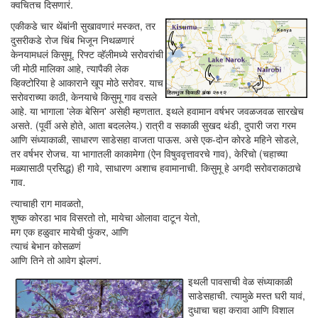
क्वचितच दिसणारं.
एकीकडे चार थेंबांनी सुखावणारं मस्कत, तर
दुसरीकडे रोज चिंब भिजून निथळणारं
केनयामधलं किसुमू. रिफ्ट व्हॅलीमध्ये सरोवरांची
जी मोठी मालिका आहे, त्यापैकी लेक
व्हिक्टोरिया हे आकाराने खूप मोठे सरोवर. याच
सरोवराच्या काठी, केनयाचे किसुमू गाव वसले
आहे. या भागाला 'लेक बेसिन' असेही म्हणतात. इथले हवामान वर्षभर जवळजवळ सारखेच
असते. (पूर्वी असे होते, आता बदललेय.) रात्री व सकाळी सुखद थंडी, दुपारी जरा गरम
आणि संध्याकाळी, साधारण साडेसहा वाजता पाऊस. असे एक-दोन कोरडे महिने सोडले,
तर वर्षभर रोजच. या भागातली काकामेगा (ऐन विषुववृत्तावरचे गाव), केरिचो (चहाच्या
मळ्यासाठी प्रसिद्ध) ही गावे, साधारण अशाच हवामानाची. किसुमू हे अगदी सरोवराकाठाचे
गाव.
त्याचाही राग मावळतो,
शुष्क कोरडा भाव विसरतो तो, मायेचा ओलावा दाटून येतो,
मग एक हळुवार मायेची फुंकर, आणि
त्याचं बेभान कोसळणं
आणि तिने तो आवेग झेलणं.
इथली पावसाची वेळ संध्याकाळी
साडेसहाची. त्यामुळे मस्त घरी यावं,
दुधाचा चहा करावा आणि विशाल