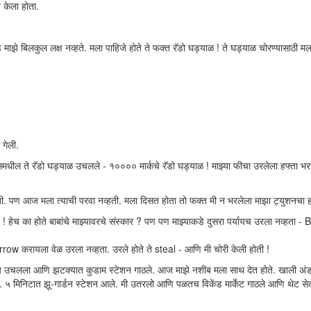
 केला होता.
ाझे बिलकुल लक्ष नव्हते. मला पाहिजे होते ते फक्त रॅडो घड्याळ ! ते घड्याळ चोरण्यासाठी मला
 गेली.
धील ते रॅडो घड्याळ उचलले - १०००० मार्कचे रॅडो घड्याळ ! माझ्या फीचा उरलेला हफ्ता भरा
ती. पण आज मला त्याची परवा नव्हती. मला दिसत होता तो फक्त मी न भरलेला माझा ट्युशनचा ह
 ! हेच का होते बाबांचे माझ्यावरचे संस्कार ? पण पण माझ्याकडे दुसरा पर्यायच उरला नव्हता - 
rrow करायला वेळ उरला नव्हता. उरले होते ते steal - आणि मी चोरी केली होती !
पाय उचलला आणि झटक्यात कुडाम स्टेशन गाठले. आज माझे नशीब मला साथ देत होते. खाली अंड
 ५ मिनिटात झू-गार्डन स्टेशन आले. मी उतरलो आणि पळतच विकेंड मार्केट गाठले आणि थेट सेक