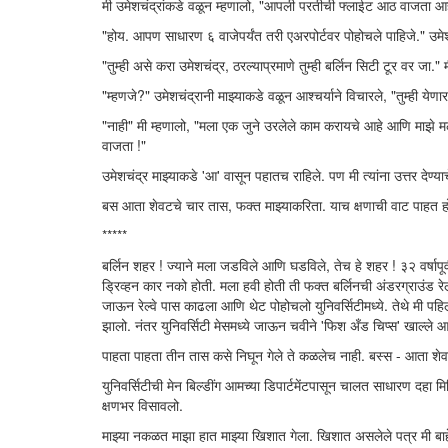
मी उमेशचंद्रांकडे वळून म्हणालो, "आपली परतीची फ्लाईट आठ वाजता आ
"होय. आपण साधारण ६ वाजेपर्यंत तरी एअरपोर्टवर पोहोचले पाहिजे." उमेशच
"तुम्ही असे करा उमेशचंद्र, ठरल्याप्रमाणे तुम्ही बर्लिन सिटी टूर वर जा." 
"म्हणजे?" उमेशचंद्रानी माझ्याकडे वळून आश्चर्याने विचारले, "तुम्ही येण
"नाही" मी म्हणालो, "मला एक जुने उरलेले काम करायचे आहे आणि माझे मल
वाजता !"
उमेशचंद्र माझ्याकडे 'आ' वासून पहातच राहिले. पण मी त्यांना उत्तर देण्
बस आता शेवटचे चार तास, फक्त माझ्याकरिता. याच क्षणाची वाट पाहत होतो
*****
बर्लिन शहर ! ज्याने मला जडविले आणि घडविले, तेच हे शहर ! ३२ वर्षापूर्व
ड्रिव्हन कार नको होती. मला हवी होती ती फक्त बर्लिनची अंडरग्राउंड र
जाऊन रेल्वे पास काढला आणि थेट पोहोचलो युनिवर्सिटीमध्ये. तेथे मी पहि
झालो. नंतर युनिवर्सिटी मेसमध्ये जाऊन चवीने 'फिश अँड चिप्स' खाल्ले आ
पाहता पाहता तीन तास कसे निघून गेले ते कळलेच नाही. बस्स - आता शे
युनिवर्सिटीची मेन बिल्डींग आमच्या डिपार्टमेंटपासून चालत साधारण दहा
क्षणभर विसावलो.
माझ्या नकळत माझा हात माझ्या खिशात गेला. खिशात असलेले पत्र मी बाहेर