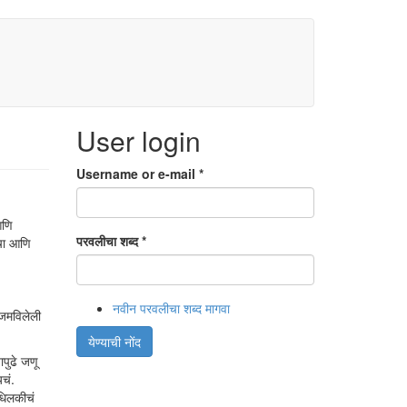
User login
Username or e-mail
*
आणि
परवलीचा शब्द
*
ाचा आणि
नवीन परवलीचा शब्द मागवा
 जमविलेली
येण्याची नोंद
ापुढे जणू
चं.
ंधिलकीचं