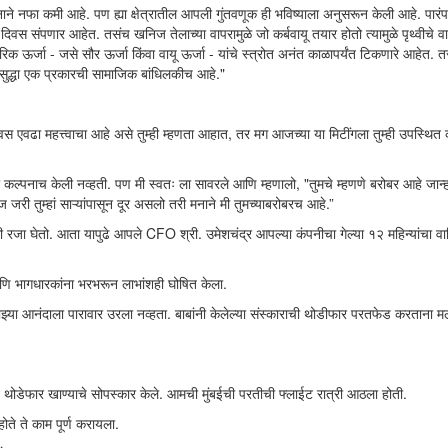
ामानाने नफा कमी आहे. पण ह्या क्षेत्रातील आपली गुंतवणूक ही भविष्याला अनुसरून केली आहे. पारं
स संपणार आहेत. तसंच खनिज तेलाच्या वापरामुळे जो कर्बवायू तयार होतो त्यामुळे पृथ्वीचे 
ऊर्जा - जसे सौर ऊर्जा किंवा वायू ऊर्जा - यांचे स्त्रोत अनंत काळापर्यंत टिकणारे आहेत. तसे
 हीसुद्धा एक प्रकारची सामाजिक बांधिलकीच आहे."
वस एवढा महत्त्वाचा आहे असे तुम्ही म्हणता आहात, तर मग आजच्या या मिटींगला तुम्ही उपस्थित
 कल्पनाच केली नव्हती. पण मी स्वतः ला सावरले आणि म्हणालो, "तुमचे म्हणणे बरोबर आहे जान्ह
ज जरी तुम्हां साऱ्यांपासून दूर असलो तरी मनाने मी तुमच्याबरोबरच आहे.”
ी रजा घेतो. आता यापुढे आपले CFO श्री. उमेशचंद्र आपल्या कंपनीचा गेल्या १२ महिन्यांचा वार
आणि भागधारकांना भरभरून लाभांशही घोषित केला.
झ्या आनंदाला पारावार उरला नव्हता. बाबांनी केलेल्या संस्काराची थोडीफार परतफेड करताना म
ऊन थोडेफार खाण्याचे सोपस्कार केले. आमची मुंबईची परतीची फ्लाईट रात्री आठला होती.
ते ते काम पूर्ण करायला.