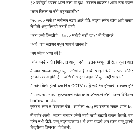
३२ वर्षांपूर्वी असाच आलो होतो मी इथे - दबकत दबकत ! आणि हाच प्रश्न
"काय किंमत या रॅडो घड्याळाची?"
"१०,००० मार्क !" समोरून उत्तर आले होते. माझ्या समोर कोण आहे याकडे म
लेडीची अनुपस्थिती जरुरी होती.
"जरा कमी किंमतीचे - ८००० मार्कचे नाही का?" मी विचारले.
"आहे, पण स्टोअर मधून आणावे लागेल !"
"मग प्लीज आणा की !"
"थांबा थोडे - दोन मिनिटात आणून देते !" इतके म्हणून ती सेल्स वुमन आत
मी डाव साधला. आजूबाजूला कोणी नाही याची खात्री केली. पटकन शोकेसम
इतकी रक्कम होती ही ! आणि मी पाहता पाहता तिथून नाहीसा झालो.
मी चोरी केली होती. कदाचित CCTV वर हे सारे टेप होण्याची शक्यता हो
मी माझ्याच मनाच्या कुठल्यातरी खोल दरीत कोसळलो होतो. छिन्न-विच्छिन्न
borrow or steal
एव्हढेच काय ते शिल्लक होते ! त्यापैकी Beg तर शक्यच नव्हते आणि bo
मी बाहेर आलो - माझ्या मागावर कोणी नाही याची खात्री करून घेतली. 
ट्रेन उभी होती. जणू माझ्याकरताच ! मी आत चढलो अन ट्रेन चालू झाली.
विक्रीच्या विभागात पोहोचलो.