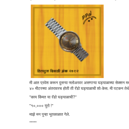
मी आत प्रवेश करून दुसऱ्या फ्लोअरवर असणाऱ्या घड्याळाच्या सेक्शन म
४० मीटरच्या अंतरावरच होती ती रॅडो घड्याळाची शो-केस. मी पटकन तेथे
"काय किंमत या रॅडो घड्याळाची?"
"१०,००० युरो !"
माझे मन पुन्हा भूतकाळात गेले.
*****