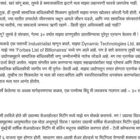
ावं. खरं सांगू बाबा, तुमचे हे समाजाकरिता झटणे मला माझ्या लहानपणी फारसे उमगलेच नाही.
णूक, ही तुमची सामाजिक बांधिलकीची शिकवण कुठेतरी माझ्या मनात खोलवर कोरली गेली होती. ख
लो, ज्या मातीत उगवलेले जीवनसत्व भक्षून आपले जीवन घडले, आणि ज्या सामाजिक संस्कारां
 त्या मातीचे, त्या समाजाचे जन्मभर ऋणी रहाणे - किती सुंदर अभिव्यक्ती आहे नाही?
गू? तुमचे हे संस्कार, गेल्या ३० वर्षात माझ्या वागणुकीत उतरविण्याचा पुरेपूर प्रयत्न केलाय मी !
याकडे एक यशस्वी Industrialist म्हणून बघते. माझ्या Dynamic Technologies Ltd. ह्य
ी माझे नाव 'Forbes List of Billionaires' मध्ये पण आले आहे. पण हे सारे करताना तुम्ही मा
या उद्योगसमूहाने सामाजिक बांधिलकीशी जणू जन्मोजन्मीचे नातेच जोडले आहे. मग त्या प्रत्येक उद्
 केंद्रे असोत. माझ्या संगतीत काम करण्याऱ्या माझ्या सहकार्‍यांबरोबर माझं प्रेमाचं आणि विश्व
ामाजिक बांधिलकीची जाणीव पण मी पूर्णतः ठेवली आहे. माझ्या उद्योगातून तयार होणारा प्रत्येक 
हे. तुम्हीच तर शिकवलेत ना मला की स्वतःकरिता आणि स्वपरिवारकरिता धनसंचय करण्यापेक्षा
ा आज मला फार आनंद होतोय.
० वर्षे केलेल्या या अथक मार्गक्रमणाचा कळस, एक परमोच्च बिंदू मी लवकरच गाठणार आहे – ३० सप्
 मी ठरविले होते की उद्याच्या शेअरहोल्डर मिटींग मध्ये माझे मन मोकळे करायचे. मग ! उद्याचा दि
या आयुष्यातील एक मोठा अभूतपूर्व दिवस ! खरंतर उद्याची वार्षिक शेअरहोल्डर मिटींग मुंबई
ंबईची वार्षिक शेअरहोल्डर मिटींग मी बर्लिन मधूनच संबोधित करणार होतो - टेली कॉन्फरन्स मार
 ६ वाजता सुरु होणार होती. साधारण सात-आठशे शेअर होल्डर्स या मिटींगला येण्याची शक्यता वर