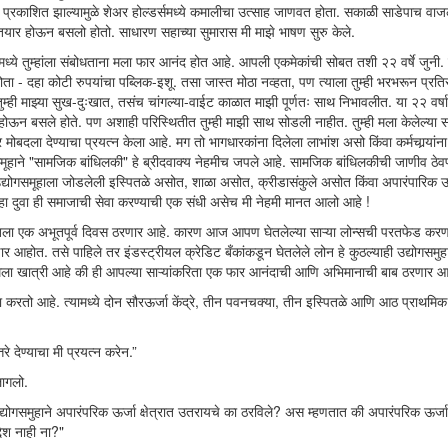
 प्रकाशित झाल्यामुळे शेअर होल्डर्समध्ये कमालीचा उत्साह जाणवत होता. सकाळी साडेपाच वाज
तयार होऊन बसलो होतो. साधारण सहाच्या सुमारास मी माझे भाषण सुरु केले.
ंगमध्ये तुम्हांला संबोधताना मला फार आनंद होत आहे. आपली एकमेकांची सोबत तशी २२ वर्षे जुनी.
- दहा कोटी रुपयांचा पब्लिक-इशू. तसा जास्त मोठा नव्हता, पण त्याला तुम्ही भरभरून प्रति
्ही माझ्या सुख-दुःखात, तसंच चांगल्या-वाईट काळात माझी पूर्णतः साथ निभावलीत. या २२ वर्षा
ऊन बसले होते. पण अशाही परिस्थितीत तुम्ही माझी साथ सोडली नाहीत. तुम्ही मला केलेल्या स
ूर मोबदला देण्याचा प्रयत्न केला आहे. मग तो भागधारकांना दिलेला लाभांश असो किंवा कर्मचार्‍यांन
मूहाने "सामजिक बांधिलकी" हे ब्रीदवाक्य नेहमीच जपले आहे. सामजिक बांधिलकीची जाणीव ठेवण
द्योगसमूहाला जोडलेली इस्पितळे असोत, शाळा असोत, क्रीडासंकुले असोत किंवा अपारंपारिक ऊ
ा दुवा ही समाजाची सेवा करण्याची एक संधी असेच मी नेहमी मानत आलो आहे !
हासातला एक अभूतपूर्व दिवस ठरणार आहे. कारण आज आपण घेतलेल्या साऱ्या लोन्सची परतफेड क
आहोत. तसे पाहिले तर इंडस्ट्रीयल क्रेडिट बँकांकडून घेतलेले लोन हे कुठल्याही उद्योगसमुह
खात्री आहे की ही आपल्या साऱ्यांकरिता एक फार आनंदाची आणि अभिमानाची बाब ठरणार आ
ा करतो आहे. त्यामध्ये दोन सौरऊर्जा केंद्रे, तीन पवनचक्या, तीन इस्पितळे आणि आठ प्राथमि
 देण्याचा मी प्रयत्न करेन.”
लागलो.
ोगसमुहाने अपारंपरिक ऊर्जा क्षेत्रात उतरायचे का ठरविले? अस म्हणतात की अपारंपरिक ऊर्जा क
देश नाही ना?"