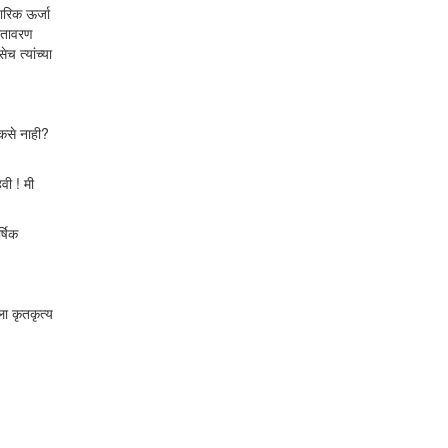
पारिक ऊर्जा
वातावरण
च त्यांच्या
 कसे नाही?
वी ! मी
्षिक
ला कृतकृत्य