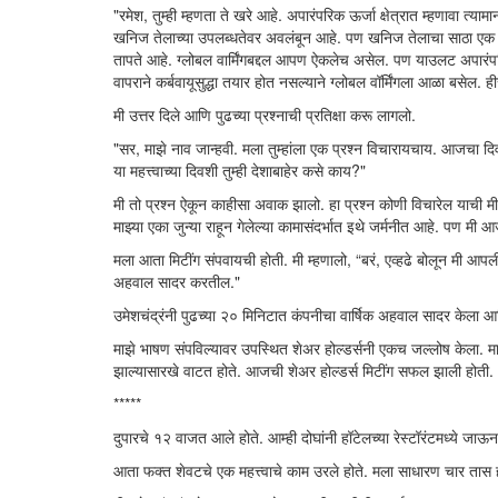
"रमेश, तुम्ही म्हणता ते खरे आहे. अपारंपरिक ऊर्जा क्षेत्रात म्हणावा त्य
खनिज तेलाच्या उपलब्धतेवर अवलंबून आहे. पण खनिज तेलाचा साठा एक दिव
तापते आहे. ग्लोबल वार्मिंगबद्दल आपण ऐकलेच असेल. पण याउलट अपारंपरिक 
वापराने कर्बवायूसुद्धा तयार होत नसल्याने ग्लोबल वॉर्मिंगला आळा बसेल.
मी उत्तर दिले आणि पुढच्या प्रश्नाची प्रतिक्षा करू लागलो.
"सर, माझे नाव जान्हवी. मला तुम्हांला एक प्रश्न विचारायचाय. आजचा दि
या महत्त्वाच्या दिवशी तुम्ही देशाबाहेर कसे काय?"
मी तो प्रश्न ऐकून काहीसा अवाक झालो. हा प्रश्न कोणी विचारेल याची मी
माझ्या एका जुन्या राहून गेलेल्या कामासंदर्भात इथे जर्मनीत आहे. पण मी आ
मला आता मिटींग संपवायची होती. मी म्हणालो, “बरं, एव्हढे बोलून मी आपल
अहवाल सादर करतील."
उमेशचंद्रंनी पुढच्या २० मिनिटात कंपनीचा वार्षिक अहवाल सादर केला 
माझे भाषण संपविल्यावर उपस्थित शेअर होल्डर्सनी एकच जल्लोष केला. मा
झाल्यासारखे वाटत होते. आजची शेअर होल्डर्स मिटींग सफल झाली होती.
*****
दुपारचे १२ वाजत आले होते. आम्ही दोघांनी हॉटेलच्या रेस्टॉरंटमध्ये जा
आता फक्त शेवटचे एक महत्त्वाचे काम उरले होते. मला साधारण चार तास हो