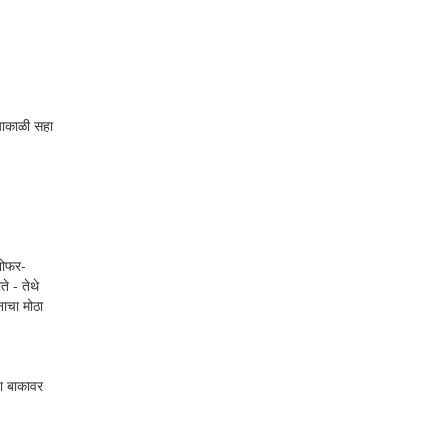
्याकाळी सहा
 शोफर-
े - तेथे
नाचा मोठा
या बाकावर