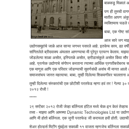
बाळकडू मिळालं अस
पण ही तुमची वाग
मातीत आपण अंकुर
व्यक्तिमत्व घडले
बाबा, एक गोष्ट सां
आज सारे जग माझ्
उद्योगसमूहांचे जाळे आज साऱ्या जगभर पसरले आहे. इतकेच काय, ह्या वर्ष
सांगितलेले ब्रीदवाक्य अंमलात आणण्याचा मी पुरेपूर प्रयत्न केलाय. माझ्
जोडलेल्या शाळा असोत, इस्पितळे असोत, क्रीडासंकुले असोत किंवा सौर उर्जा
आहे. प्रत्येक उद्योगाचे संगोपन करताना त्याच्या आर्थिक प्रगतीबरोबरच स
एक माणूस आणि एक परिवार जोडण्याची सुवर्णसंधी असंच मी मानत आलो आ
समाजसंचय जास्त महत्वाचा. बाबा, तुम्ही दिलेल्या शिकवणीवर चालतान
तुम्ही दिलेल्या संस्कारांची एक छोटीशी परतफेड म्हणा हवं तर ! गेल्या ३
२०१२ रोजी !
*****
२९ सप्टेंबर २०१२ रोजी जेव्हा बर्लिनला हॉटेल मध्ये चेक-इन केलं तेव्हाच
तसा - माझ्या आणि आमच्या Dynamic Technologies Ltd या उद्योगसमूहाच्
आणि मी होतो बर्लिनला. एक जुनी परतफेड जी करायला हवी होती. उद्याची मु
शेअर होल्डर्स मिटींग मुंबईला सकाळी ११ वाजता म्हणजेच बर्लिनला सकाळी