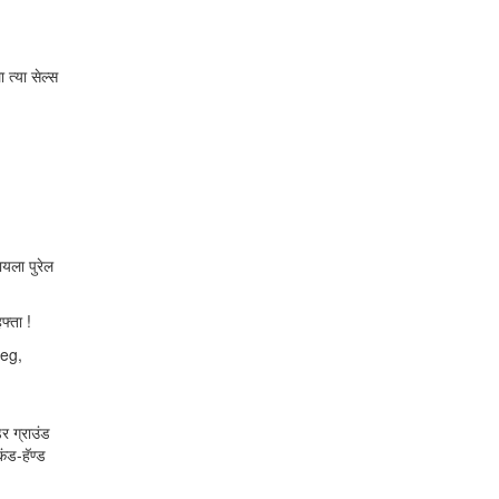
 त्या सेल्स
यला पुरेल
फ्ता !
Beg,
र ग्राउंड
ंड-हॅण्ड