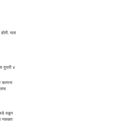
र होती. मला
ा दुपारी ४
र कल्पना
ठलाच
कडे वळून
वले नकळत