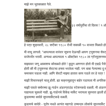
माझे मन भूतकाळात गेले.
३२ वर्षापूर्वीचा तो दिवस ! १
हे पत्र शुक्रवारी, २८ सप्टेंबर १९८० रोजी सकाळी १० वाजता मिळाले हो
मी वाचू लागलो. "आपल्याला वारंवार सूचना देऊनही आपण ट्युशनचा शेवट
वाजेपर्यंत भरावी. अन्यथा आपल्याला १ ऑक्टोबर १९८० ला ग्रॅज्युएशनमध्
माझ्यावर जणू आकाशच कोसळले होते ! कुठून आणणार होतो मी एव्हढे पैसे? त
होती की मी ट्युशनचा शेवटचा हफ्ता भरलेला नाही. पण बाबा गेल्याच्या
चमत्कार घडला नाही. आणि शेवटी माझ्या हातात काय पडले तर हे पत्र !
माझी विचारचक्रे चालू होती. ह्या चक्रव्यूहातून बाहेर पडायला मी अगतिक
माझी पावले समोरच्या झू-गार्डन अंडरग्राउंड स्टेशनकडे वळली. मी अंडर
पाहायला चुकलो नाही. झू-गार्डनचे विकेंड मार्केट भरायला सुरुवात झाली
कुडामच्या कादेवे सुपरमार्केटकडे वळली.
कुडामचे कादेवे - युरोप मधले अत्यंत महागडे उच्चभ्रू लोकांचे सुपरमार्केट 