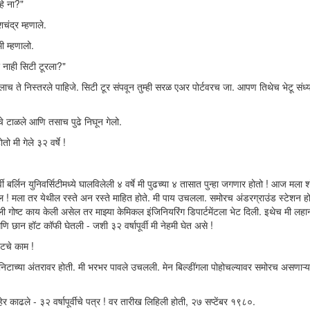
हे ना?"
ंद्र म्हणाले.
मी म्हणालो.
ार नाही सिटी टूरला?"
ाच ते निस्तरले पाहिजे. सिटी टूर संपवून तुम्ही सरळ एअर पोर्टवरच जा. आपण तिथेच भेटू संध
याचे टाळले आणि तसाच पुढे निघून गेलो.
 मी गेले ३२ वर्षे !
ी बर्लिन युनिवर्सिटीमध्ये घालविलेली ४ वर्षे मी पुढच्या ४ तासात पुन्हा जगणार होतो ! आज मला
ेल ! मला तर येथील रस्ते अन रस्ते माहित होते. मी पाय उचलला. समोरच अंडरग्राउंड स्टेशन होत
ली गोष्ट काय केली असेल तर माझ्या केमिकल इंजिनियरिंग डिपार्टमेंटला भेट दिली. इथेच मी लहा
णि छान हॉट कॉफी घेतली - जशी ३२ वर्षापूर्वी मी नेहमी घेत असे !
वटचे काम !
 मिनिटाच्या अंतरावर होती. मी भरभर पावले उचलली. मेन बिल्डींगला पोहोचल्यावर समोरच असणाऱ्
 काढले - ३२ वर्षापूर्वीचे पत्र ! वर तारीख लिहिली होती, २७ सप्टेंबर १९८०.