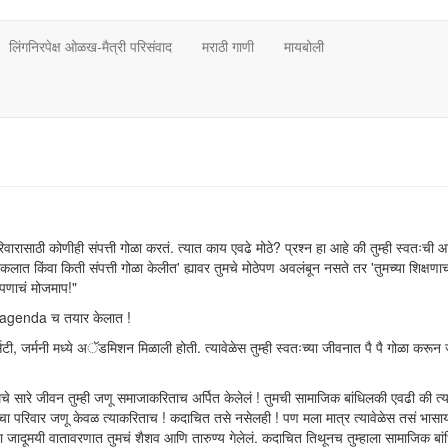
लिंगनिरपेक्ष ओळख-मैत्री परिसंवाद
मराठी गाणी
मायबोली
ारासाठी कोणीही संपत्ती गोळा करतं. त्यात काय एवढे मोठे? प्रश्न हा आहे की तुम्ही स्वतःची 
लात किंवा किती संपत्ती गोळा केलीत' ह्यावर तुमचे मोठेपण अवलंबून नसते तर 'तुमच्या शिक्षण
ेपणाचं मोजमाप!"
ाचा agenda च तयार केलात !
िटी, जर्मनी मध्ये अॅडमिशन मिळाली होती. त्यावेळेस तुम्ही स्वतःच्या जीवनात पै पै गोळा करून
मचे सारे जीवन तुम्ही जणू समाजाकरिताच अर्पित केलेलं ! तुमची सामाजिक बांधिलकी एवढी की त्य
चा परिवार जणू केवळ त्याकरिताच ! कदाचित तसे नसेलही ! पण मला मात्र त्यावेळेस तसं भासाय
च्या जादूमयी वातावरणात तुमचं शैशव आणि तारुण्य गेलेलं. कदाचित तिथूनच तुम्हाला सामाजिक बा