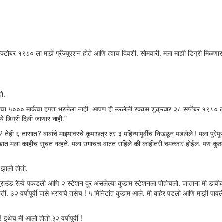
 ऑक्टोबर १९८० ला माझे ग्रॅज्युएशन होते आणि त्याच दिवशी, सोमवारी, मला माझी डिग्री मिळणा
ते.
चा ५००० मार्कचा हफ्ता भरलेला नाही. आपण ही उरलेली रक्कम शुक्रवार २८ सप्टेंबर १९८० ल
ये डिग्री दिली जाणार नाही."
ेही ६ तासात? बाबांचे माझ्यावरचे कृपाछत्र तर ३ महिन्यांपूर्वीच निखळून पडलेले ! मला पुरेपू
 दुःखात मला काहीच सुचत नव्हते. मला उगाचच वाटत राहिले की काहीतरी चमत्कार होईल. पण कु
 झालो होतो.
ग्राउंड रेल्वे पकडली आणि २ स्टेशन दूर असलेल्या कुडाम स्टेशनला पोहोचलो. जाताना मी डावी
 होती. ३२ वर्षापूर्वी जसे भरायचे तसेच ! ५ मिनिटांत कुडाम आले. मी बाहेर पडलो आणि माझी पा
! इथेच मी आलो होतो ३२ वर्षापूर्वी !