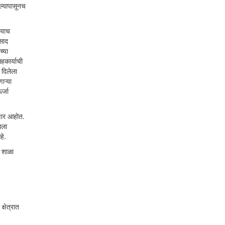
ल्यापासूनच
 याच
साद
च्या
हकार्याची
ा दिलेला
ाऱ्या
र्जा
रणार आहोत.
ाला
हे.
क शाळा
्षेत्रात