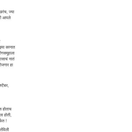
रंच, ज्या
नी आपले
ा
झ्या कानात
योगसमूहाला
ासाचं नातं
रोजगार हा
टेंबर,
वस होताच
ला होती,
्फत !
्तविली