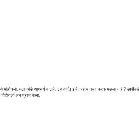
ध्ये पोहोचलो. मला थोडे आश्चर्य वाटले. ३२ वर्षांत इथे काहीच कसा फरक पडला नाही? डावीक
 पोहोचलो अन प्रश्न केला,