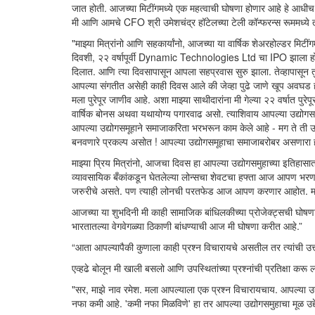
जात होती. आजच्या मिटींगमध्ये एक महत्वाची घोषणा होणार आहे हे आधीच
मी आणि आमचे CFO श्री उमेशचंद्र हॉटेलच्या टेली कॉन्फरन्स रूममध्ये 
"माझ्या मित्रांनो आणि सहकार्यांनो, आजच्या या वार्षिक शेअरहोल्डर मिटी
दिवशी, २२ वर्षापूर्वी Dynamic Technologies Ltd चा IPO झाला होता 
दिलात. आणि त्या दिवसापासून आपला सहप्रवास सुरु झाला. तेव्हापासून तुम
आपल्या संगतीत असेही काही दिवस आले की जेव्हा पुढे जाणे खूप अवघड हो
मला पुरेपूर जाणीव आहे. अशा माझ्या साथीदारांना मी गेल्या २२ वर्षात पुरेप
वार्षिक बोनस अथवा यथायोग्य पगारवाढ असो. त्याशिवाय आपल्या उद्योगस
आपल्या उद्योगसमूहाने समाजाकरिता भरभरून काम केले आहे - मग ते ती उ
बनवणारे प्रकल्प असोत ! आपल्या उद्योगसमूहाचा समाजाबरोबर असणारा ह
माझ्या प्रिय मित्रांनो, आजचा दिवस हा आपल्या उद्योगसमुहाच्या इति
व्यावसायिक बँकांकडून घेतलेल्या लोन्सचा शेवटचा हफ्ता आज आपण भरणार 
जरुरीचे असते. पण त्याही लोनची परतफेड आज आपण करणार आहोत. मला 
आजच्या या शुभदिनी मी काही सामाजिक बांधिलकीच्या प्रोजेक्ट्सची घोषण
भारतातल्या वेगवेगळ्या ठिकाणी बांधण्याची आज मी घोषणा करीत आहे.”
“आता आपल्यापैकी कुणाला काही प्रश्न विचारायचे असतील तर त्यांची उत्तरे
एव्हढे बोलून मी खाली बसलो आणि उपस्थितांच्या प्रश्नांची प्रतिक्षा करू 
"सर, माझे नाव रमेश. मला आपल्याला एक प्रश्न विचारायचाय. आपल्या उद्य
नफा कमी आहे. 'कमी नफा मिळविणे' हा तर आपल्या उद्योगसमुहाचा मूळ उद्