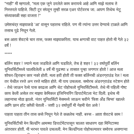
"नाही" मी म्हणालो, "मला एक जुने उरलेले काम करायचे आहे आणि माझे मलाच ते
निस्तरले पाहिजे. सिटी टूर संपवून तुम्ही सरळ एअर पोर्टवरच जा. आपण तिथेच भेटू
संध्याकाळी सहा वाजता !"
उमेशचंद्र माझ्याकडे 'आ' वासून पहातच राहिले. पण मी त्यांना उत्तर देण्याचे टाळले आणि
तसाच पुढे निघून गेलो.
बस आता शेवटचे चार तास, फक्त माझ्याकरिता. याच क्षणाची वाट पाहत होतो मी गेले ३२
वर्षे !
*****
बर्लिन शहर ! ज्याने मला जडविले आणि घडविले, तेच हे शहर ! ३२ वर्षापूर्वी बर्लिन
युनिवर्सिटीमध्ये घालविलेली ४ वर्षे मी पुढच्या ४ तासात पुन्हा जगणार होतो ! आज मला
शोफर-ड्रिव्हन कार नको होती. मला हवी होती ती फक्त बर्लिनची अंडरग्राउंड रेल ! मला
तर येथील रस्ते अन रस्ते माहित होते. मी पाय उचलला. समोरच अंडरग्राउंड स्टेशन होते
- तेथे जाऊन रेल्वे पास काढला आणि थेट पोहोचलो युनिवर्सिटीमध्ये. तेथे मी पहिली गोष्ट
काय केली असेल तर माझ्या केमिकल इंजिनियरिंग डिपार्टमेंटला भेट दिली. इथेच मी
लहानाचा मोठा झालो. नंतर युनिवर्सिटी मेसमध्ये जाऊन चवीने 'फिश अँड चिप्स' खाल्ले
आणि छान हॉट कॉफी घेतली - जशी ३२ वर्षापूर्वी मी नेहमी घेत असे !
पाहता पाहता तीन तास कसे निघून गेले ते कळलेच नाही. बस्स - आता शेवटचे काम !
युनिवर्सिटीची मेन बिल्डींग आमच्या डिपार्टमेंटपासून चालत साधारण दहा मिनिटाच्या
अंतरावर होती. मी भरभर पावले उचलली. मेन बिल्डींगला पोहोचल्यावर समोरच असणाऱ्या