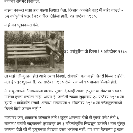
बाकावर क्षणभर विसावलो.
माझ्या नकळत माझा हात माझ्या खिशात गेला. खिशात असलेले पत्र मी बाहेर काढले -
३२ वर्षापूर्वीचे पत्र ! वर तारीख लिहिली होती, २७ सप्टेंबर १९८०.
माझे मन भूतकाळात गेले.
३२ वर्षापूर्वीचा तो दिवस ! १ ऑक्टोबर १९८०
ला माझे ग्रॅज्युएशन होते आणि त्याच दिवशी, सोमवारी, मला माझी डिग्री मिळणार होती.
मला हे पत्र शुक्रवारी, २८ सप्टेंबर १९८० रोजी सकाळी १० वाजता मिळाले होते.
मी वाचू लागलो. "आपल्याला वारंवार सूचना देऊनही आपण ट्युशनचा शेवटचा ५०००
मार्कचा हफ्ता भरलेला नाही. आपण ही उरलेली रक्कम शुक्रवार २८ सप्टेंबर १९८० ला
दुपारी ४ वाजेपर्यंत भरावी. अन्यथा आपल्याला १ ऑक्टोबर १९८० ला ग्रॅज्युएशनमध्ये
डिग्री दिली जाणार नाही."
माझ्यावर जणू आकाशच कोसळले होते ! कुठून आणणार होतो मी एव्हढे पैसे? तेही ६
तासात? बाबांचे माझ्यावरचे कृपाछत्र तर ३ महिन्यांपूर्वीच निखळून पडलेले ! मला पुरेपूर
कल्पना होती की मी ट्युशनचा शेवटचा हफ्ता भरलेला नाही. पण बाबा गेल्याच्या दुःखात