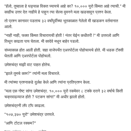
"हॅलो, तुम्हाला हे घड्याळ विकत घ्यायचे आहे का? १०,००० युरो किंमत आहे त्याची." मी
काहीच उत्तर देत नाहीये हे पाहून त्या सेल्स वुमनने मला खडसावून प्रश्न केला.
तो प्रश्न कानावर पडताच ३२ वर्षांपूर्वीच्या भूतकाळात गेलेलो मी खाडकन वर्तमानात
आलो.
"नाही नाही, फक्त किंमत विचारायची होती ! नंतर घेईन कधीतरी !" मी उत्तरलो आणि
तिथून काढता पाय घेतला. मी कादेवे मधून बाहेर पडलो.
संध्याकाळ होत आली होती. सहा वाजेपर्यंत एअरपोर्टला पोहोचायचे होते. मी धडक टॅक्सी
घेतली आणि एअरपोर्टला पोहोचलो.
उमेशचंद्र माझी वाट पाहत होतेच.
"झाले तुमचे काम?" त्यांनी मला विचारले.
मी त्यांच्या प्रश्नाकडे दुर्लक्ष केले आणि त्यांना प्रतिप्रश्न केला.
"मला एक गोष्ट सांगा उमेशचंद्र. १०,००० युरो रकमेवर ८ टक्के दराने ३२ वर्षाचे किती
चक्रवाढव्याज होते ? पटकन सांगा!" मी अधीर झालो होतो.
उमेशचंद्रनी लॅप टॉप काढला.
"१०७,३७० युरो" उमेशचंद्र उत्तरले.
"आणि टोटल रक्कम?"