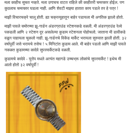
मला काहीच सुचत नव्हते. मला उगाचच वाटत राहिले की काहीतरी चमत्कार होईल. पण
कुठलाच चमत्कार घडला नाही. आणि शेवटी माझ्या हातात काय पडले तर हे पत्र !
माझी विचारचक्रे चालू होती. ह्या चक्रव्यूहातून बाहेर पडायला मी अगतिक झालो होतो.
माझी पावले समोरच्या झू-गार्डन अंडरग्राउंड स्टेशनकडे वळली. मी अंडरग्राउंड रेल्वे
पकडली आणि २ स्टेशन दूर असलेल्या कुडाम स्टेशनला पोहोचलो. जाताना मी डावीकडे
वळून पाहायला चुकलो नाही. झू-गार्डनचे विकेंड मार्केट भरायला सुरुवात झाली होती. ३२
वर्षापूर्वी जसे भरायचे तसेच ! ५ मिनिटांत कुडाम आले. मी बाहेर पडलो आणि माझी पावले
नकळत कुडामच्या कादेवे सुपरमार्केटकडे वळली.
कुडामचे कादेवे - युरोप मधले अत्यंत महागडे उच्चभ्रू लोकांचे सुपरमार्केट ! इथेच मी
आलो होतो ३२ वर्षापूर्वी !