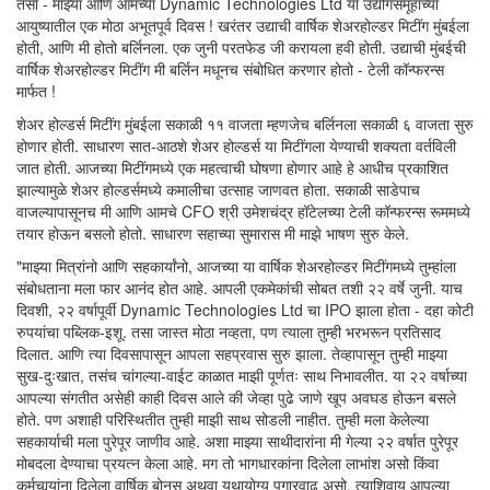
तसा - माझ्या आणि आमच्या Dynamic Technologies Ltd या उद्योगसमूहाच्या
आयुष्यातील एक मोठा अभूतपूर्व दिवस ! खरंतर उद्याची वार्षिक शेअरहोल्डर मिटींग मुंबईला
होती, आणि मी होतो बर्लिनला. एक जुनी परतफेड जी करायला हवी होती. उद्याची मुंबईची
वार्षिक शेअरहोल्डर मिटींग मी बर्लिन मधूनच संबोधित करणार होतो - टेली कॉन्फरन्स
मार्फत !
शेअर होल्डर्स मिटींग मुंबईला सकाळी ११ वाजता म्हणजेच बर्लिनला सकाळी ६ वाजता सुरु
होणार होती. साधारण सात-आठशे शेअर होल्डर्स या मिटींगला येण्याची शक्यता वर्तविली
जात होती. आजच्या मिटींगमध्ये एक महत्वाची घोषणा होणार आहे हे आधीच प्रकाशित
झाल्यामुळे शेअर होल्डर्समध्ये कमालीचा उत्साह जाणवत होता. सकाळी साडेपाच
वाजल्यापासूनच मी आणि आमचे CFO श्री उमेशचंद्र हॉटेलच्या टेली कॉन्फरन्स रूममध्ये
तयार होऊन बसलो होतो. साधारण सहाच्या सुमारास मी माझे भाषण सुरु केले.
"माझ्या मित्रांनो आणि सहकार्यांनो, आजच्या या वार्षिक शेअरहोल्डर मिटींगमध्ये तुम्हांला
संबोधताना मला फार आनंद होत आहे. आपली एकमेकांची सोबत तशी २२ वर्षे जुनी. याच
दिवशी, २२ वर्षापूर्वी Dynamic Technologies Ltd चा IPO झाला होता - दहा कोटी
रुपयांचा पब्लिक-इशू. तसा जास्त मोठा नव्हता, पण त्याला तुम्ही भरभरून प्रतिसाद
दिलात. आणि त्या दिवसापासून आपला सहप्रवास सुरु झाला. तेव्हापासून तुम्ही माझ्या
सुख-दुःखात, तसंच चांगल्या-वाईट काळात माझी पूर्णतः साथ निभावलीत. या २२ वर्षाच्या
आपल्या संगतीत असेही काही दिवस आले की जेव्हा पुढे जाणे खूप अवघड होऊन बसले
होते. पण अशाही परिस्थितीत तुम्ही माझी साथ सोडली नाहीत. तुम्ही मला केलेल्या
सहकार्याची मला पुरेपूर जाणीव आहे. अशा माझ्या साथीदारांना मी गेल्या २२ वर्षात पुरेपूर
मोबदला देण्याचा प्रयत्न केला आहे. मग तो भागधारकांना दिलेला लाभांश असो किंवा
कर्मचार्‍यांना दिलेला वार्षिक बोनस अथवा यथायोग्य पगारवाढ असो. त्याशिवाय आपल्या