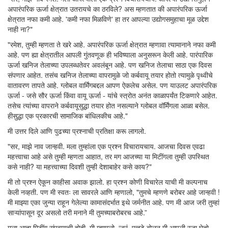
अपारंपरिक ऊर्जा क्षेत्रात उतरायचे का ठरविले? अस म्हणतात की अपारंपरिक ऊर्जा
क्षेत्रात नफा कमी आहे. 'कमी नफा मिळविणे' हा तर आपल्या उद्योगसमुहाचा मूळ उद्देश
नाही ना?"
"रमेश, तुम्ही म्हणता ते खरे आहे. अपारंपरिक ऊर्जा क्षेत्रात म्हणावा त्यामानाने नफा कमी
आहे. पण ह्या क्षेत्रातील आपली गुंतवणूक ही भविष्याला अनुसरून केली आहे. पारंपारिक
ऊर्जा खनिज तेलाच्या उपलब्धतेवर अवलंबून आहे. पण खनिज तेलाचा साठा एक दिवस
संपणार आहेत. तसंच खनिज तेलाच्या वापरामुळे जो कर्बवायू तयार होतो त्यामुळे पृथ्वीचे
वातावरण तापते आहे. ग्लोबल वार्मिंगबद्दल आपण ऐकलेच असेल. पण याउलट अपारंपरिक
ऊर्जा - जसे सौर ऊर्जा किंवा वायू ऊर्जा - यांचे स्त्रोत अनंत काळापर्यंत टिकणारे आहेत.
तसेच त्यांच्या वापराने कर्बवायूसुद्धा तयार होत नसल्याने ग्लोबल वॉर्मिंगला आळा बसेल.
हीसुद्धा एक प्रकारची सामाजिक बांधिलकीच आहे."
मी उत्तर दिले आणि पुढच्या प्रश्नाची प्रतिक्षा करू लागलो.
"सर, माझे नाव जान्हवी. मला तुम्हांला एक प्रश्न विचारायचाय. आजचा दिवस एवढा
महत्त्वाचा आहे असे तुम्ही म्हणता आहात, तर मग आजच्या या मिटींगला तुम्ही उपस्थित
कसे नाही? या महत्त्वाच्या दिवशी तुम्ही देशाबाहेर कसे काय?"
मी तो प्रश्न ऐकून काहीसा अवाक झालो. हा प्रश्न कोणी विचारेल याची मी कल्पनाच
केली नव्हती. पण मी स्वतः ला सावरले आणि म्हणालो, "तुमचे म्हणणे बरोबर आहे जान्हवी !
मी माझ्या एका जुन्या राहून गेलेल्या कामासंदर्भात इथे जर्मनीत आहे. पण मी आज जरी तुम्हां
साऱ्यांपासून दूर असलो तरी मनाने मी तुमच्याबरोबरच आहे.”
मला आता मिटींग संपवायची होती. मी म्हणालो, “बरं, एव्हढे बोलून मी आपली रजा घेतो.