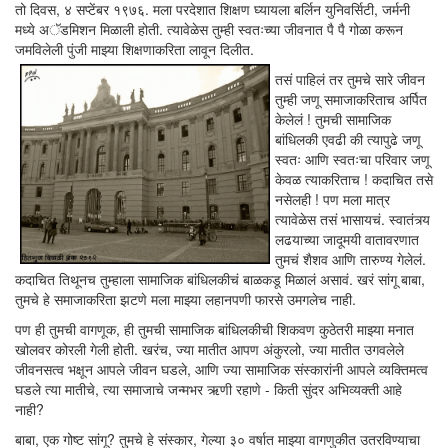
तो दिवस, ४ सप्टेंबर १९७६. मला परदेशात शिक्षण घ्यायला बर्लिन युनिवर्सिटी, जर्मनी
मध्ये अॅडमिशन मिळाली होती. त्यावेळेस तुम्ही स्वतःच्या जीवनात पै पै गोळा करून
जमविलेली पुंजी माझ्या शिक्षणाकरिता लावून दिलीत.
तसं पाहिलं तर तुमचे सारे जीवन
तुम्ही जणू समाजाकरिताच अर्पित
केलेलं ! तुमची सामाजिक
बांधिलकी एवढी की त्यापुढे जणू
स्वतः आणि स्वतःचा परिवार जणू
केवळ त्याकरिताच ! कदाचित तसे
नसेलही ! पण मला मात्र
त्यावेळेस तसं भासायचं. स्वातंत्र्य
लढयाच्या जादूमयी वातावरणात
तुमचं शैशव आणि तारुण्य गेलेलं.
कदाचित तिथूनच तुम्हाला सामाजिक बांधिलकीचं बाळकडू मिळालं असावं. खरं सांगू बाबा,
तुमचे हे समाजाकरिता झटणे मला माझ्या लहानपणी फारसे उमगलेच नाही.
पण ही तुमची वागणूक, ही तुमची सामाजिक बांधिलकीची शिकवण कुठेतरी माझ्या मनात
खोलवर कोरली गेली होती. खरंच, ज्या मातीत आपण अंकुरलो, ज्या मातीत उगवलेले
जीवनसत्व भक्षून आपले जीवन घडले, आणि ज्या सामाजिक संस्कारांनी आपले व्यक्तिमत्व
घडले त्या मातीचे, त्या समाजाचे जन्मभर ऋणी रहाणे - किती सुंदर अभिव्यक्ती आहे
नाही?
बाबा, एक गोष्ट सांगू? तुमचे हे संस्कार, गेल्या ३० वर्षात माझ्या वागणुकीत उतरविण्याचा