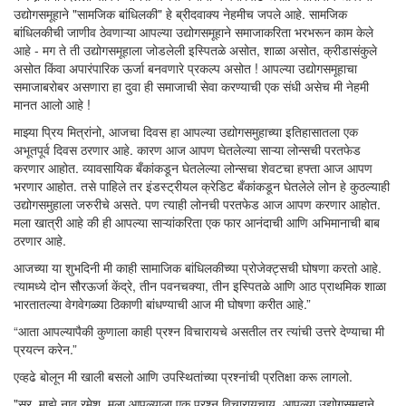
उद्योगसमूहाने "सामजिक बांधिलकी" हे ब्रीदवाक्य नेहमीच जपले आहे. सामजिक
बांधिलकीची जाणीव ठेवणाऱ्या आपल्या उद्योगसमूहाने समाजाकरिता भरभरून काम केले
आहे - मग ते ती उद्योगसमूहाला जोडलेली इस्पितळे असोत, शाळा असोत, क्रीडासंकुले
असोत किंवा अपारंपारिक ऊर्जा बनवणारे प्रकल्प असोत ! आपल्या उद्योगसमूहाचा
समाजाबरोबर असणारा हा दुवा ही समाजाची सेवा करण्याची एक संधी असेच मी नेहमी
मानत आलो आहे !
माझ्या प्रिय मित्रांनो, आजचा दिवस हा आपल्या उद्योगसमुहाच्या इतिहासातला एक
अभूतपूर्व दिवस ठरणार आहे. कारण आज आपण घेतलेल्या साऱ्या लोन्सची परतफेड
करणार आहोत. व्यावसायिक बँकांकडून घेतलेल्या लोन्सचा शेवटचा हफ्ता आज आपण
भरणार आहोत. तसे पाहिले तर इंडस्ट्रीयल क्रेडिट बँकांकडून घेतलेले लोन हे कुठल्याही
उद्योगसमुहाला जरुरीचे असते. पण त्याही लोनची परतफेड आज आपण करणार आहोत.
मला खात्री आहे की ही आपल्या साऱ्यांकरिता एक फार आनंदाची आणि अभिमानाची बाब
ठरणार आहे.
आजच्या या शुभदिनी मी काही सामाजिक बांधिलकीच्या प्रोजेक्ट्सची घोषणा करतो आहे.
त्यामध्ये दोन सौरऊर्जा केंद्रे, तीन पवनचक्या, तीन इस्पितळे आणि आठ प्राथमिक शाळा
भारतातल्या वेगवेगळ्या ठिकाणी बांधण्याची आज मी घोषणा करीत आहे.”
“आता आपल्यापैकी कुणाला काही प्रश्न विचारायचे असतील तर त्यांची उत्तरे देण्याचा मी
प्रयत्न करेन.”
एव्हढे बोलून मी खाली बसलो आणि उपस्थितांच्या प्रश्नांची प्रतिक्षा करू लागलो.
"सर, माझे नाव रमेश. मला आपल्याला एक प्रश्न विचारायचाय. आपल्या उद्योगसमुहाने