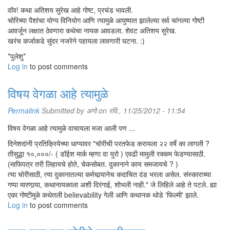
वॉव! कथा अतिशय सुरेख आहे गोष्ट, प्रचंड भावली.
चोरिच्या पैशांचा योग्य विनियोग आणि त्यामुळे आयुष्यात झालेल्या सर्व चांगल्या गोष्टी
आवर्जून लक्षात ठेवणारा कथेचा नायक आवडला. शेवट अतिशय सुरेख.
खरंच कर्जाकडे सुंदर नजरेने पहायला लावणारी घटना. :)
*पुलेशु*
Log in
to post comments
विषय वेगळा आहे त्यामुळे
Permalink
Submitted by
अगो
on रवि., 11/25/2012 - 11:54
विषय वेगळा आहे त्यामुळे वाचायला मजा आली पण ...
दिनेशदांनी प्रतिक्रियेच्या धाग्यावर "चोरीची परतफेड करायला २२ वर्षे का लागली ?
तीसुद्धा १०,०००/- ( डॉईश मार्क म्हणा वा युरो ) एवढी मामुली रक्कम फेडण्यासाठी.
(माफिपत्र तरी लिहायचे होते, चेकसोबत. दुकानाने काय समजायचे ? )
त्या चोरीसाठी, त्या दुकानातल्या कर्मचार्‍यानेच कदाचित दंड भरला असेल. संस्काराच्या
गप्पा मारणार्‍या, कथानायकाला अशी दिरंगाई, शोभली नाही." जे लिहिले आहे ते पटले. ह्या
एका गोष्टीमुळे कथेतली believability गेली आणि कथानक थोडे 'फिल्मी' झाले.
Log in
to post comments