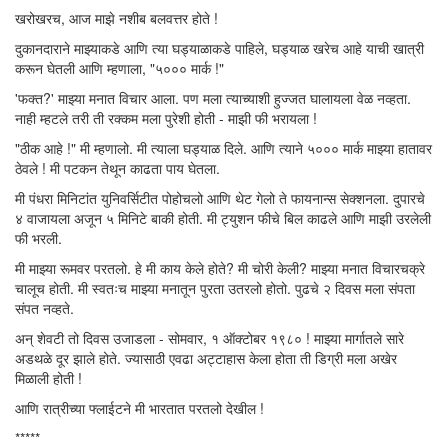
खरोखरच, आज माझे नशीब बलवत्तर होते !
दुकानदाराने माझ्याकडे आणि त्या घड्याळाकडे पाहिले, घड्याळ खरेच आहे याची खात्री
करून घेतली आणि म्हणाला, "५००० मार्क !"
'फक्त?' माझ्या मनात विचार आला. पण मला त्याच्याशी हुज्जत घालायला वेळ नव्हता.
नाही म्हटले तरी ती रक्कम मला पुरेशी होती - माझी फी भरायला !
"ठीक आहे !" मी म्हणालो. मी त्याला घड्याळ दिले. आणि त्याने ५००० मार्क माझ्या हातावर
ठेवले ! मी पटकन तेथून काढता पाय घेतला.
मी पंधरा मिनिटांत युनिवर्सिटीत पोहोचलो आणि थेट गेलो ते फायनान्स सेक्शनला. दुपारचे
४ वाजायला अजून ५ मिनिटे बाकी होती. मी ट्युशन फीचे बिल काढले आणि माझी उरलेली
फी भरली.
मी माझ्या रूमवर परतलो. हे मी काय केले होते? मी चोरी केली? माझ्या मनात विचारचक्रे
चालूच होती. मी स्वतःच माझ्या मनातून पुरता उतरलो होतो. पुढचे २ दिवस मला संपता
संपत नव्हते.
अन् शेवटी तो दिवस उजाडला - सोमवार, १ ऑक्टोबर १९८० ! माझ्या मार्गातले सारे
अडथळे दूर झाले होते. ज्यासाठी एवढा अट्टाहास केला होता ती डिग्री मला अखेर
मिळाली होती !
आणि रात्रीच्या फ्लाईटने मी भारतात परतलो देखील !
*****