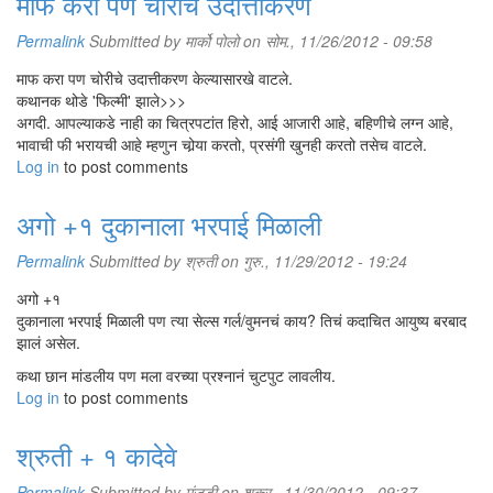
माफ करा पण चोरीचे उदात्तीकरण
Permalink
Submitted by
मार्को पोलो
on सोम., 11/26/2012 - 09:58
माफ करा पण चोरीचे उदात्तीकरण केल्यासारखे वाटले.
कथानक थोडे 'फिल्मी' झाले>>>
अगदी. आपल्याकडे नाही का चित्रपटांत हिरो, आई आजारी आहे, बहिणीचे लग्न आहे,
भावाची फी भरायची आहे म्हणुन चोर्‍या करतो, प्रसंगी खुनही करतो तसेच वाटले.
Log in
to post comments
अगो +१ दुकानाला भरपाई मिळाली
Permalink
Submitted by
श्रुती
on गुरु., 11/29/2012 - 19:24
अगो +१
दुकानाला भरपाई मिळाली पण त्या सेल्स गर्ल/वुमनचं काय? तिचं कदाचित आयुष्य बरबाद
झालं असेल.
कथा छान मांडलीय पण मला वरच्या प्रश्नानं चुटपुट लावलीय.
Log in
to post comments
श्रुती + १ कादेवे
Permalink
Submitted by
मंजूडी
on शुक्र., 11/30/2012 - 09:37