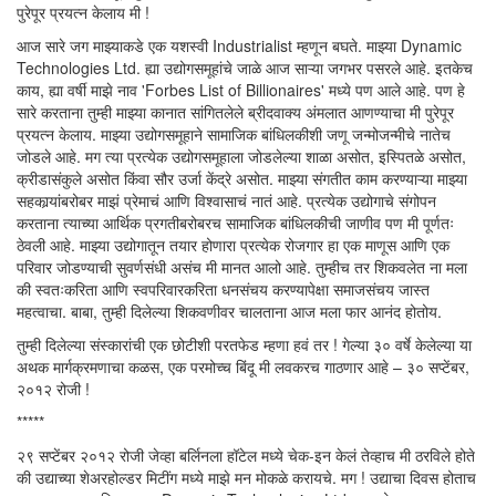
पुरेपूर प्रयत्न केलाय मी !
आज सारे जग माझ्याकडे एक यशस्वी Industrialist म्हणून बघते. माझ्या Dynamic
Technologies Ltd. ह्या उद्योगसमूहांचे जाळे आज साऱ्या जगभर पसरले आहे. इतकेच
काय, ह्या वर्षी माझे नाव 'Forbes List of Billionaires' मध्ये पण आले आहे. पण हे
सारे करताना तुम्ही माझ्या कानात सांगितलेले ब्रीदवाक्य अंमलात आणण्याचा मी पुरेपूर
प्रयत्न केलाय. माझ्या उद्योगसमूहाने सामाजिक बांधिलकीशी जणू जन्मोजन्मीचे नातेच
जोडले आहे. मग त्या प्रत्येक उद्योगसमूहाला जोडलेल्या शाळा असोत, इस्पितळे असोत,
क्रीडासंकुले असोत किंवा सौर उर्जा केंद्रे असोत. माझ्या संगतीत काम करण्याऱ्या माझ्या
सहकार्‍यांबरोबर माझं प्रेमाचं आणि विश्वासाचं नातं आहे. प्रत्येक उद्योगाचे संगोपन
करताना त्याच्या आर्थिक प्रगतीबरोबरच सामाजिक बांधिलकीची जाणीव पण मी पूर्णतः
ठेवली आहे. माझ्या उद्योगातून तयार होणारा प्रत्येक रोजगार हा एक माणूस आणि एक
परिवार जोडण्याची सुवर्णसंधी असंच मी मानत आलो आहे. तुम्हीच तर शिकवलेत ना मला
की स्वतःकरिता आणि स्वपरिवारकरिता धनसंचय करण्यापेक्षा समाजसंचय जास्त
महत्वाचा. बाबा, तुम्ही दिलेल्या शिकवणीवर चालताना आज मला फार आनंद होतोय.
तुम्ही दिलेल्या संस्कारांची एक छोटीशी परतफेड म्हणा हवं तर ! गेल्या ३० वर्षे केलेल्या या
अथक मार्गक्रमणाचा कळस, एक परमोच्च बिंदू मी लवकरच गाठणार आहे – ३० सप्टेंबर,
२०१२ रोजी !
*****
२९ सप्टेंबर २०१२ रोजी जेव्हा बर्लिनला हॉटेल मध्ये चेक-इन केलं तेव्हाच मी ठरविले होते
की उद्याच्या शेअरहोल्डर मिटींग मध्ये माझे मन मोकळे करायचे. मग ! उद्याचा दिवस होताच