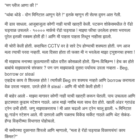
"मग प्लीज आणा की !"
"थांबा थोडे - दोन मिनिटात आणून देते !" इतके म्हणून ती सेल्स वुमन आत गेली.
मी डाव साधला. आजूबाजूला कोणी नाही याची खात्री केली. पटकन शोकेसमधील ते रॅडो
घड्याळ उचलले - १०००० मार्कचे रॅडो घड्याळ ! माझ्या फीचा उरलेला हफ्ता भरायला
पुरेल इतकी रक्कम होती ही ! आणि मी पाहता पाहता तिथून नाहीसा झालो.
मी चोरी केली होती. कदाचित CCTV वर हे सारे टेप होण्याची शक्यता होती. पण आज
मला त्याची परवा नव्हती. मला दिसत होता तो फक्त मी न भरलेला माझा ट्युशनचा हफ्ता !
मी माझ्याच मनाच्या कुठल्यातरी खोल दरीत कोसळलो होतो. छिन्न-विच्छिन्न ! हेच का होते
बाबांचे माझ्यावरचे संस्कार ? पण पण माझ्याकडे दुसरा पर्यायच उरला नव्हता - Beg,
borrow or steal
एव्हढेच काय ते शिल्लक होते ! त्यापैकी Beg तर शक्यच नव्हते आणि borrow करायला
वेळ उरला नव्हता. उरले होते ते steal - आणि मी चोरी केली होती !
मी बाहेर आलो - माझ्या मागावर कोणी नाही याची खात्री करून घेतली. पाय उचलला आणि
झटक्यात कुडाम स्टेशन गाठले. आज माझे नशीब मला साथ देत होते. खाली अंडर ग्राउंड
ट्रेन उभी होती. जणू माझ्याकरताच ! मी आत चढलो अन ट्रेन चालू झाली. ५ मिनिटात
झू-गार्डन स्टेशन आले. मी उतरलो आणि पळतच विकेंड मार्केट गाठले आणि थेट सेकंड-
हॅण्ड विक्रीच्या विभागात पोहोचलो.
मी समोरच्या दुकानात शिरलो आणि म्हणालो, "मला हे रॅडो घड्याळ विकायचंय! काय
किंमत?"