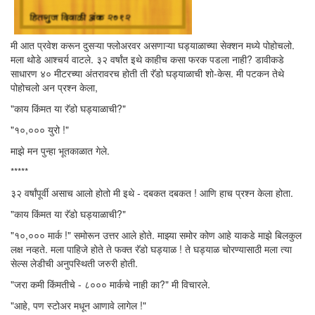
मी आत प्रवेश करून दुसऱ्या फ्लोअरवर असणाऱ्या घड्याळाच्या सेक्शन मध्ये पोहोचलो.
मला थोडे आश्चर्य वाटले. ३२ वर्षांत इथे काहीच कसा फरक पडला नाही? डावीकडे
साधारण ४० मीटरच्या अंतरावरच होती ती रॅडो घड्याळाची शो-केस. मी पटकन तेथे
पोहोचलो अन प्रश्न केला,
"काय किंमत या रॅडो घड्याळाची?"
"१०,००० युरो !"
माझे मन पुन्हा भूतकाळात गेले.
*****
३२ वर्षांपूर्वी असाच आलो होतो मी इथे - दबकत दबकत ! आणि हाच प्रश्न केला होता.
"काय किंमत या रॅडो घड्याळाची?"
"१०,००० मार्क !" समोरून उत्तर आले होते. माझ्या समोर कोण आहे याकडे माझे बिलकुल
लक्ष नव्हते. मला पाहिजे होते ते फक्त रॅडो घड्याळ ! ते घड्याळ चोरण्यासाठी मला त्या
सेल्स लेडीची अनुपस्थिती जरुरी होती.
"जरा कमी किंमतीचे - ८००० मार्कचे नाही का?" मी विचारले.
"आहे, पण स्टोअर मधून आणावे लागेल !"