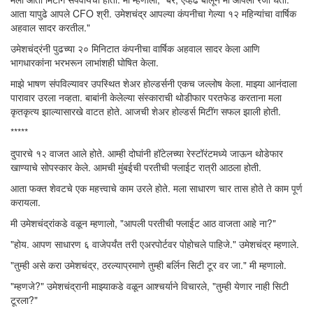
आता यापुढे आपले CFO श्री. उमेशचंद्र आपल्या कंपनीचा गेल्या १२ महिन्यांचा वार्षिक
अहवाल सादर करतील."
उमेशचंद्रंनी पुढच्या २० मिनिटात कंपनीचा वार्षिक अहवाल सादर केला आणि
भागधारकांना भरभरून लाभांशही घोषित केला.
माझे भाषण संपविल्यावर उपस्थित शेअर होल्डर्सनी एकच जल्लोष केला. माझ्या आनंदाला
पारावार उरला नव्हता. बाबांनी केलेल्या संस्काराची थोडीफार परतफेड करताना मला
कृतकृत्य झाल्यासारखे वाटत होते. आजची शेअर होल्डर्स मिटींग सफल झाली होती.
*****
दुपारचे १२ वाजत आले होते. आम्ही दोघांनी हॉटेलच्या रेस्टॉरंटमध्ये जाऊन थोडेफार
खाण्याचे सोपस्कार केले. आमची मुंबईची परतीची फ्लाईट रात्री आठला होती.
आता फक्त शेवटचे एक महत्त्वाचे काम उरले होते. मला साधारण चार तास होते ते काम पूर्ण
करायला.
मी उमेशचंद्रांकडे वळून म्हणालो, "आपली परतीची फ्लाईट आठ वाजता आहे ना?"
"होय. आपण साधारण ६ वाजेपर्यंत तरी एअरपोर्टवर पोहोचले पाहिजे." उमेशचंद्र म्हणाले.
"तुम्ही असे करा उमेशचंद्र, ठरल्याप्रमाणे तुम्ही बर्लिन सिटी टूर वर जा." मी म्हणालो.
"म्हणजे?" उमेशचंद्रानी माझ्याकडे वळून आश्चर्याने विचारले, "तुम्ही येणार नाही सिटी
टूरला?"