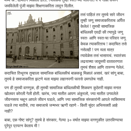
जमविलेली पुंजी माझ्या शिक्षणाकरिता लावून दिलीत.
तसं पाहिलं तर तुमचे सारे जीवन
तुम्ही जणू समाजाकरिताच अर्पित
केलेलं ! तुमची सामाजिक
बांधिलकी एवढी की त्यापुढे जणू
स्वतः आणि स्वतःचा परिवार जणू
केवळ त्याकरिताच ! कदाचित तसे
नसेलही ! पण मला मात्र
त्यावेळेस तसं भासायचं. स्वातंत्र्य
लढयाच्या जादूमयी वातावरणात
तुमचं शैशव आणि तारुण्य गेलेलं.
कदाचित तिथूनच तुम्हाला सामाजिक बांधिलकीचं बाळकडू मिळालं असावं. खरं सांगू बाबा,
तुमचे हे समाजाकरिता झटणे मला माझ्या लहानपणी फारसे उमगलेच नाही.
पण ही तुमची वागणूक, ही तुमची सामाजिक बांधिलकीची शिकवण कुठेतरी माझ्या मनात
खोलवर कोरली गेली होती. खरंच, ज्या मातीत आपण अंकुरलो, ज्या मातीत उगवलेले
जीवनसत्व भक्षून आपले जीवन घडले, आणि ज्या सामाजिक संस्कारांनी आपले व्यक्तिमत्व
घडले त्या मातीचे, त्या समाजाचे जन्मभर ऋणी रहाणे - किती सुंदर अभिव्यक्ती आहे
नाही?
बाबा, एक गोष्ट सांगू? तुमचे हे संस्कार, गेल्या ३० वर्षात माझ्या वागणुकीत उतरविण्याचा
पुरेपूर प्रयत्न केलाय मी !