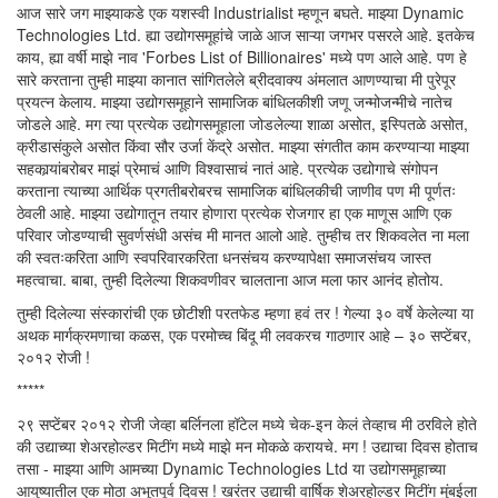
आज सारे जग माझ्याकडे एक यशस्वी Industrialist म्हणून बघते. माझ्या Dynamic
Technologies Ltd. ह्या उद्योगसमूहांचे जाळे आज साऱ्या जगभर पसरले आहे. इतकेच
काय, ह्या वर्षी माझे नाव 'Forbes List of Billionaires' मध्ये पण आले आहे. पण हे
सारे करताना तुम्ही माझ्या कानात सांगितलेले ब्रीदवाक्य अंमलात आणण्याचा मी पुरेपूर
प्रयत्न केलाय. माझ्या उद्योगसमूहाने सामाजिक बांधिलकीशी जणू जन्मोजन्मीचे नातेच
जोडले आहे. मग त्या प्रत्येक उद्योगसमूहाला जोडलेल्या शाळा असोत, इस्पितळे असोत,
क्रीडासंकुले असोत किंवा सौर उर्जा केंद्रे असोत. माझ्या संगतीत काम करण्याऱ्या माझ्या
सहकार्‍यांबरोबर माझं प्रेमाचं आणि विश्वासाचं नातं आहे. प्रत्येक उद्योगाचे संगोपन
करताना त्याच्या आर्थिक प्रगतीबरोबरच सामाजिक बांधिलकीची जाणीव पण मी पूर्णतः
ठेवली आहे. माझ्या उद्योगातून तयार होणारा प्रत्येक रोजगार हा एक माणूस आणि एक
परिवार जोडण्याची सुवर्णसंधी असंच मी मानत आलो आहे. तुम्हीच तर शिकवलेत ना मला
की स्वतःकरिता आणि स्वपरिवारकरिता धनसंचय करण्यापेक्षा समाजसंचय जास्त
महत्वाचा. बाबा, तुम्ही दिलेल्या शिकवणीवर चालताना आज मला फार आनंद होतोय.
तुम्ही दिलेल्या संस्कारांची एक छोटीशी परतफेड म्हणा हवं तर ! गेल्या ३० वर्षे केलेल्या या
अथक मार्गक्रमणाचा कळस, एक परमोच्च बिंदू मी लवकरच गाठणार आहे – ३० सप्टेंबर,
२०१२ रोजी !
*****
२९ सप्टेंबर २०१२ रोजी जेव्हा बर्लिनला हॉटेल मध्ये चेक-इन केलं तेव्हाच मी ठरविले होते
की उद्याच्या शेअरहोल्डर मिटींग मध्ये माझे मन मोकळे करायचे. मग ! उद्याचा दिवस होताच
तसा - माझ्या आणि आमच्या Dynamic Technologies Ltd या उद्योगसमूहाच्या
आयुष्यातील एक मोठा अभूतपूर्व दिवस ! खरंतर उद्याची वार्षिक शेअरहोल्डर मिटींग मुंबईला