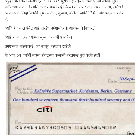
"तुम्ही असं करा उमेशचंद्र, ११७,३७० युरोचा एक क्रॉस चेक फाडा कादेवे सुपर
मार्केटच्या नावाने ! आणि त्यावर माझी सही घेऊन तो पोस्ट करा त्यांना आत्ता, लगेच !
त्यावर पत्ता लिहा 'कादेवे सुपर मार्केट, कुडाम, बर्लिन, जर्मनी' " मी उमेशचंद्रना आदेश
दिला.
"आं? हे कसले पेमेंट आहे सर?" उमेशचंद्रनी आश्चर्याने विचारले.
"आहे - एका ३२ वर्षाच्या जुन्या कर्जाची परतफेड !"
उमेशचंद्र माझ्याकडे 'आ' वासून पहातच राहिले.
मी आज ३२ वर्षांनी माझ्या शेवटच्या कर्जाची परतफेड पुरी केली होती !