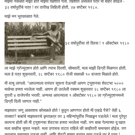
माझ्या नकळत माझा हात माझ्या खिशात गेला. खिशात असलेले पत्र मी बाहेर काढले -
३२ वर्षापूर्वीचे पत्र ! वर तारीख लिहिली होती, २७ सप्टेंबर १९८०.
माझे मन भूतकाळात गेले.
३२ वर्षापूर्वीचा तो दिवस ! १ ऑक्टोबर १९८०
ला माझे ग्रॅज्युएशन होते आणि त्याच दिवशी, सोमवारी, मला माझी डिग्री मिळणार होती.
मला हे पत्र शुक्रवारी, २८ सप्टेंबर १९८० रोजी सकाळी १० वाजता मिळाले होते.
मी वाचू लागलो. "आपल्याला वारंवार सूचना देऊनही आपण ट्युशनचा शेवटचा ५०००
मार्कचा हफ्ता भरलेला नाही. आपण ही उरलेली रक्कम शुक्रवार २८ सप्टेंबर १९८० ला
दुपारी ४ वाजेपर्यंत भरावी. अन्यथा आपल्याला १ ऑक्टोबर १९८० ला ग्रॅज्युएशनमध्ये
डिग्री दिली जाणार नाही."
माझ्यावर जणू आकाशच कोसळले होते ! कुठून आणणार होतो मी एव्हढे पैसे? तेही ६
तासात? बाबांचे माझ्यावरचे कृपाछत्र तर ३ महिन्यांपूर्वीच निखळून पडलेले ! मला पुरेपूर
कल्पना होती की मी ट्युशनचा शेवटचा हफ्ता भरलेला नाही. पण बाबा गेल्याच्या दुःखात
मला काहीच सुचत नव्हते. मला उगाचच वाटत राहिले की काहीतरी चमत्कार होईल. पण
कुठलाच चमत्कार घडला नाही. आणि शेवटी माझ्या हातात काय पडले तर हे पत्र !