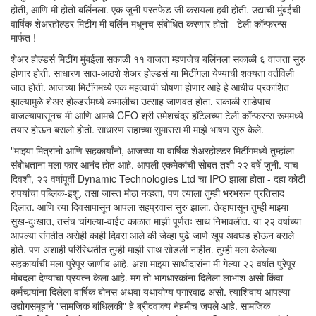
होती, आणि मी होतो बर्लिनला. एक जुनी परतफेड जी करायला हवी होती. उद्याची मुंबईची
वार्षिक शेअरहोल्डर मिटींग मी बर्लिन मधूनच संबोधित करणार होतो - टेली कॉन्फरन्स
मार्फत !
शेअर होल्डर्स मिटींग मुंबईला सकाळी ११ वाजता म्हणजेच बर्लिनला सकाळी ६ वाजता सुरु
होणार होती. साधारण सात-आठशे शेअर होल्डर्स या मिटींगला येण्याची शक्यता वर्तविली
जात होती. आजच्या मिटींगमध्ये एक महत्वाची घोषणा होणार आहे हे आधीच प्रकाशित
झाल्यामुळे शेअर होल्डर्समध्ये कमालीचा उत्साह जाणवत होता. सकाळी साडेपाच
वाजल्यापासूनच मी आणि आमचे CFO श्री उमेशचंद्र हॉटेलच्या टेली कॉन्फरन्स रूममध्ये
तयार होऊन बसलो होतो. साधारण सहाच्या सुमारास मी माझे भाषण सुरु केले.
"माझ्या मित्रांनो आणि सहकार्यांनो, आजच्या या वार्षिक शेअरहोल्डर मिटींगमध्ये तुम्हांला
संबोधताना मला फार आनंद होत आहे. आपली एकमेकांची सोबत तशी २२ वर्षे जुनी. याच
दिवशी, २२ वर्षापूर्वी Dynamic Technologies Ltd चा IPO झाला होता - दहा कोटी
रुपयांचा पब्लिक-इशू. तसा जास्त मोठा नव्हता, पण त्याला तुम्ही भरभरून प्रतिसाद
दिलात. आणि त्या दिवसापासून आपला सहप्रवास सुरु झाला. तेव्हापासून तुम्ही माझ्या
सुख-दुःखात, तसंच चांगल्या-वाईट काळात माझी पूर्णतः साथ निभावलीत. या २२ वर्षाच्या
आपल्या संगतीत असेही काही दिवस आले की जेव्हा पुढे जाणे खूप अवघड होऊन बसले
होते. पण अशाही परिस्थितीत तुम्ही माझी साथ सोडली नाहीत. तुम्ही मला केलेल्या
सहकार्याची मला पुरेपूर जाणीव आहे. अशा माझ्या साथीदारांना मी गेल्या २२ वर्षात पुरेपूर
मोबदला देण्याचा प्रयत्न केला आहे. मग तो भागधारकांना दिलेला लाभांश असो किंवा
कर्मचार्‍यांना दिलेला वार्षिक बोनस अथवा यथायोग्य पगारवाढ असो. त्याशिवाय आपल्या
उद्योगसमूहाने "सामजिक बांधिलकी" हे ब्रीदवाक्य नेहमीच जपले आहे. सामजिक