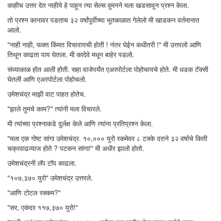
काहीच उत्तर देत नाहीये हे पाहून त्या सेल्स वुमनने मला खडसावून प्रश्न केला.
तो प्रश्न कानावर पडताच ३२ वर्षांपूर्वीच्या भूतकाळात गेलेलो मी खाडकन वर्तमानात
आलो.
"नाही नाही, फक्त किंमत विचारायची होती ! नंतर घेईन कधीतरी !" मी उत्तरलो आणि
तिथून काढता पाय घेतला. मी कादेवे मधून बाहेर पडलो.
संध्याकाळ होत आली होती. सहा वाजेपर्यंत एअरपोर्टला पोहोचायचे होते. मी धडक टॅक्सी
घेतली आणि एअरपोर्टला पोहोचलो.
उमेशचंद्र माझी वाट पाहत होतेच.
"झाले तुमचे काम?" त्यांनी मला विचारले.
मी त्यांच्या प्रश्नाकडे दुर्लक्ष केले आणि त्यांना प्रतिप्रश्न केला.
"मला एक गोष्ट सांगा उमेशचंद्र. १०,००० युरो रकमेवर ८ टक्के दराने ३२ वर्षाचे किती
चक्रवाढव्याज होते ? पटकन सांगा!" मी अधीर झालो होतो.
उमेशचंद्रनी लॅप टॉप काढला.
"१०७,३७० युरो" उमेशचंद्र उत्तरले.
"आणि टोटल रक्कम?"
"सर, एकंदर ११७,३७० युरो!"