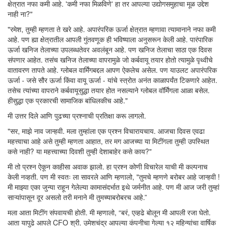
क्षेत्रात नफा कमी आहे. 'कमी नफा मिळविणे' हा तर आपल्या उद्योगसमुहाचा मूळ उद्देश
नाही ना?"
"रमेश, तुम्ही म्हणता ते खरे आहे. अपारंपरिक ऊर्जा क्षेत्रात म्हणावा त्यामानाने नफा कमी
आहे. पण ह्या क्षेत्रातील आपली गुंतवणूक ही भविष्याला अनुसरून केली आहे. पारंपारिक
ऊर्जा खनिज तेलाच्या उपलब्धतेवर अवलंबून आहे. पण खनिज तेलाचा साठा एक दिवस
संपणार आहेत. तसंच खनिज तेलाच्या वापरामुळे जो कर्बवायू तयार होतो त्यामुळे पृथ्वीचे
वातावरण तापते आहे. ग्लोबल वार्मिंगबद्दल आपण ऐकलेच असेल. पण याउलट अपारंपरिक
ऊर्जा - जसे सौर ऊर्जा किंवा वायू ऊर्जा - यांचे स्त्रोत अनंत काळापर्यंत टिकणारे आहेत.
तसेच त्यांच्या वापराने कर्बवायूसुद्धा तयार होत नसल्याने ग्लोबल वॉर्मिंगला आळा बसेल.
हीसुद्धा एक प्रकारची सामाजिक बांधिलकीच आहे."
मी उत्तर दिले आणि पुढच्या प्रश्नाची प्रतिक्षा करू लागलो.
"सर, माझे नाव जान्हवी. मला तुम्हांला एक प्रश्न विचारायचाय. आजचा दिवस एवढा
महत्त्वाचा आहे असे तुम्ही म्हणता आहात, तर मग आजच्या या मिटींगला तुम्ही उपस्थित
कसे नाही? या महत्त्वाच्या दिवशी तुम्ही देशाबाहेर कसे काय?"
मी तो प्रश्न ऐकून काहीसा अवाक झालो. हा प्रश्न कोणी विचारेल याची मी कल्पनाच
केली नव्हती. पण मी स्वतः ला सावरले आणि म्हणालो, "तुमचे म्हणणे बरोबर आहे जान्हवी !
मी माझ्या एका जुन्या राहून गेलेल्या कामासंदर्भात इथे जर्मनीत आहे. पण मी आज जरी तुम्हां
साऱ्यांपासून दूर असलो तरी मनाने मी तुमच्याबरोबरच आहे.”
मला आता मिटींग संपवायची होती. मी म्हणालो, “बरं, एव्हढे बोलून मी आपली रजा घेतो.
आता यापुढे आपले CFO श्री. उमेशचंद्र आपल्या कंपनीचा गेल्या १२ महिन्यांचा वार्षिक