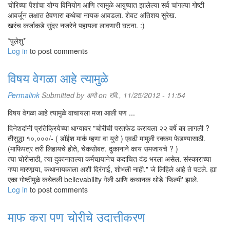
चोरिच्या पैशांचा योग्य विनियोग आणि त्यामुळे आयुष्यात झालेल्या सर्व चांगल्या गोष्टी
आवर्जून लक्षात ठेवणारा कथेचा नायक आवडला. शेवट अतिशय सुरेख.
खरंच कर्जाकडे सुंदर नजरेने पहायला लावणारी घटना. :)
*पुलेशु*
Log in
to post comments
विषय वेगळा आहे त्यामुळे
Permalink
Submitted by
अगो
on रवि., 11/25/2012 - 11:54
विषय वेगळा आहे त्यामुळे वाचायला मजा आली पण ...
दिनेशदांनी प्रतिक्रियेच्या धाग्यावर "चोरीची परतफेड करायला २२ वर्षे का लागली ?
तीसुद्धा १०,०००/- ( डॉईश मार्क म्हणा वा युरो ) एवढी मामुली रक्कम फेडण्यासाठी.
(माफिपत्र तरी लिहायचे होते, चेकसोबत. दुकानाने काय समजायचे ? )
त्या चोरीसाठी, त्या दुकानातल्या कर्मचार्‍यानेच कदाचित दंड भरला असेल. संस्काराच्या
गप्पा मारणार्‍या, कथानायकाला अशी दिरंगाई, शोभली नाही." जे लिहिले आहे ते पटले. ह्या
एका गोष्टीमुळे कथेतली believability गेली आणि कथानक थोडे 'फिल्मी' झाले.
Log in
to post comments
माफ करा पण चोरीचे उदात्तीकरण