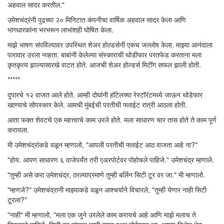
अहवाल सादर करतील."
उमेशचंद्रंनी पुढच्या २० मिनिटात कंपनीचा वार्षिक अहवाल सादर केला आणि
भागधारकांना भरभरून लाभांशही घोषित केला.
माझे भाषण संपविल्यावर उपस्थित शेअर होल्डर्सनी एकच जल्लोष केला. माझ्या आनंदाला
पारावार उरला नव्हता. बाबांनी केलेल्या संस्काराची थोडीफार परतफेड करताना मला
कृतकृत्य झाल्यासारखे वाटत होते. आजची शेअर होल्डर्स मिटींग सफल झाली होती.
*****
दुपारचे १२ वाजत आले होते. आम्ही दोघांनी हॉटेलच्या रेस्टॉरंटमध्ये जाऊन थोडेफार
खाण्याचे सोपस्कार केले. आमची मुंबईची परतीची फ्लाईट रात्री आठला होती.
आता फक्त शेवटचे एक महत्त्वाचे काम उरले होते. मला साधारण चार तास होते ते काम पूर्ण
करायला.
मी उमेशचंद्रांकडे वळून म्हणालो, "आपली परतीची फ्लाईट आठ वाजता आहे ना?"
"होय. आपण साधारण ६ वाजेपर्यंत तरी एअरपोर्टवर पोहोचले पाहिजे." उमेशचंद्र म्हणाले.
"तुम्ही असे करा उमेशचंद्र, ठरल्याप्रमाणे तुम्ही बर्लिन सिटी टूर वर जा." मी म्हणालो.
"म्हणजे?" उमेशचंद्रानी माझ्याकडे वळून आश्चर्याने विचारले, "तुम्ही येणार नाही सिटी
टूरला?"
"नाही" मी म्हणालो, "मला एक जुने उरलेले काम करायचे आहे आणि माझे मलाच ते