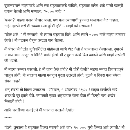
दुकानदाराने माझ्याकडे आणि त्या घड्याळाकडे पाहिले, घड्याळ खरेच आहे याची खात्री
करून घेतली आणि म्हणाला, "५००० मार्क !"
'फक्त?' माझ्या मनात विचार आला. पण मला त्याच्याशी हुज्जत घालायला वेळ नव्हता.
नाही म्हटले तरी ती रक्कम मला पुरेशी होती - माझी फी भरायला !
"ठीक आहे !" मी म्हणालो. मी त्याला घड्याळ दिले. आणि त्याने ५००० मार्क माझ्या हातावर
ठेवले ! मी पटकन तेथून काढता पाय घेतला.
मी पंधरा मिनिटांत युनिवर्सिटीत पोहोचलो आणि थेट गेलो ते फायनान्स सेक्शनला. दुपारचे
४ वाजायला अजून ५ मिनिटे बाकी होती. मी ट्युशन फीचे बिल काढले आणि माझी उरलेली
फी भरली.
मी माझ्या रूमवर परतलो. हे मी काय केले होते? मी चोरी केली? माझ्या मनात विचारचक्रे
चालूच होती. मी स्वतःच माझ्या मनातून पुरता उतरलो होतो. पुढचे २ दिवस मला संपता
संपत नव्हते.
अन् शेवटी तो दिवस उजाडला - सोमवार, १ ऑक्टोबर १९८० ! माझ्या मार्गातले सारे
अडथळे दूर झाले होते. ज्यासाठी एवढा अट्टाहास केला होता ती डिग्री मला अखेर
मिळाली होती !
आणि रात्रीच्या फ्लाईटने मी भारतात परतलो देखील !
*****
"हॅलो, तुम्हाला हे घड्याळ विकत घ्यायचे आहे का? १०,००० युरो किंमत आहे त्याची." मी