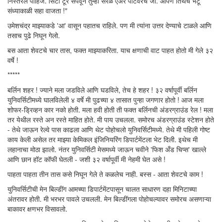
निस्तरले पाहिजे. सिटी टूर संपवून तुम्ही सरळ एअर पोर्टवरच जा. आपण तिथेच भेटू
संध्याकाळी सहा वाजता !"
उमेशचंद्र माझ्याकडे 'आ' वासून पहातच राहिले. पण मी त्यांना उत्तर देण्याचे टाळले आणि
तसाच पुढे निघून गेलो.
बस आता शेवटचे चार तास, फक्त माझ्याकरिता. याच क्षणाची वाट पाहत होतो मी गेले ३२
वर्षे !
*****
बर्लिन शहर ! ज्याने मला जडविले आणि घडविले, तेच हे शहर ! ३२ वर्षापूर्वी बर्लिन
युनिवर्सिटीमध्ये घालविलेली ४ वर्षे मी पुढच्या ४ तासात पुन्हा जगणार होतो ! आज मला
शोफर-ड्रिव्हन कार नको होती. मला हवी होती ती फक्त बर्लिनची अंडरग्राउंड रेल ! मला
तर येथील रस्ते अन रस्ते माहित होते. मी पाय उचलला. समोरच अंडरग्राउंड स्टेशन होते
- तेथे जाऊन रेल्वे पास काढला आणि थेट पोहोचलो युनिवर्सिटीमध्ये. तेथे मी पहिली गोष्ट
काय केली असेल तर माझ्या केमिकल इंजिनियरिंग डिपार्टमेंटला भेट दिली. इथेच मी
लहानाचा मोठा झालो. नंतर युनिवर्सिटी मेसमध्ये जाऊन चवीने 'फिश अँड चिप्स' खाल्ले
आणि छान हॉट कॉफी घेतली - जशी ३२ वर्षापूर्वी मी नेहमी घेत असे !
पाहता पाहता तीन तास कसे निघून गेले ते कळलेच नाही. बस्स - आता शेवटचे काम !
युनिवर्सिटीची मेन बिल्डींग आमच्या डिपार्टमेंटपासून चालत साधारण दहा मिनिटाच्या
अंतरावर होती. मी भरभर पावले उचलली. मेन बिल्डींगला पोहोचल्यावर समोरच असणाऱ्या
बाकावर क्षणभर विसावलो.