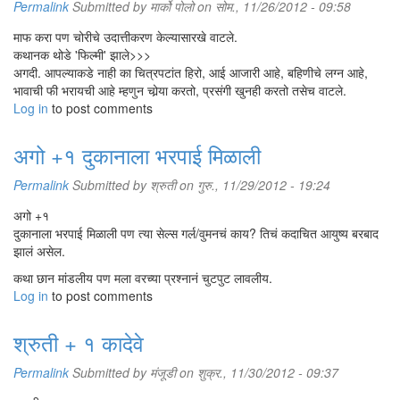
Permalink
Submitted by
मार्को पोलो
on सोम., 11/26/2012 - 09:58
माफ करा पण चोरीचे उदात्तीकरण केल्यासारखे वाटले.
कथानक थोडे 'फिल्मी' झाले>>>
अगदी. आपल्याकडे नाही का चित्रपटांत हिरो, आई आजारी आहे, बहिणीचे लग्न आहे,
भावाची फी भरायची आहे म्हणुन चोर्‍या करतो, प्रसंगी खुनही करतो तसेच वाटले.
Log in
to post comments
अगो +१ दुकानाला भरपाई मिळाली
Permalink
Submitted by
श्रुती
on गुरु., 11/29/2012 - 19:24
अगो +१
दुकानाला भरपाई मिळाली पण त्या सेल्स गर्ल/वुमनचं काय? तिचं कदाचित आयुष्य बरबाद
झालं असेल.
कथा छान मांडलीय पण मला वरच्या प्रश्नानं चुटपुट लावलीय.
Log in
to post comments
श्रुती + १ कादेवे
Permalink
Submitted by
मंजूडी
on शुक्र., 11/30/2012 - 09:37