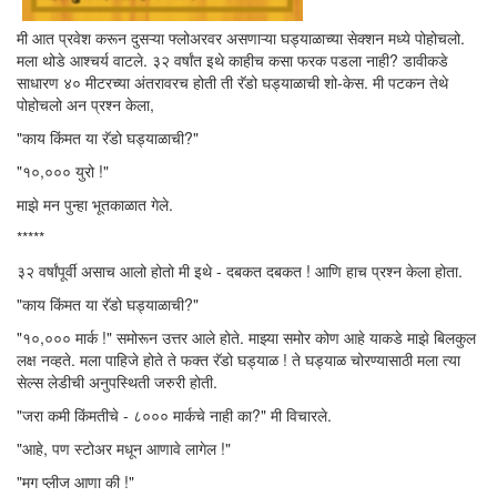
मी आत प्रवेश करून दुसऱ्या फ्लोअरवर असणाऱ्या घड्याळाच्या सेक्शन मध्ये पोहोचलो.
मला थोडे आश्चर्य वाटले. ३२ वर्षांत इथे काहीच कसा फरक पडला नाही? डावीकडे
साधारण ४० मीटरच्या अंतरावरच होती ती रॅडो घड्याळाची शो-केस. मी पटकन तेथे
पोहोचलो अन प्रश्न केला,
"काय किंमत या रॅडो घड्याळाची?"
"१०,००० युरो !"
माझे मन पुन्हा भूतकाळात गेले.
*****
३२ वर्षांपूर्वी असाच आलो होतो मी इथे - दबकत दबकत ! आणि हाच प्रश्न केला होता.
"काय किंमत या रॅडो घड्याळाची?"
"१०,००० मार्क !" समोरून उत्तर आले होते. माझ्या समोर कोण आहे याकडे माझे बिलकुल
लक्ष नव्हते. मला पाहिजे होते ते फक्त रॅडो घड्याळ ! ते घड्याळ चोरण्यासाठी मला त्या
सेल्स लेडीची अनुपस्थिती जरुरी होती.
"जरा कमी किंमतीचे - ८००० मार्कचे नाही का?" मी विचारले.
"आहे, पण स्टोअर मधून आणावे लागेल !"
"मग प्लीज आणा की !"