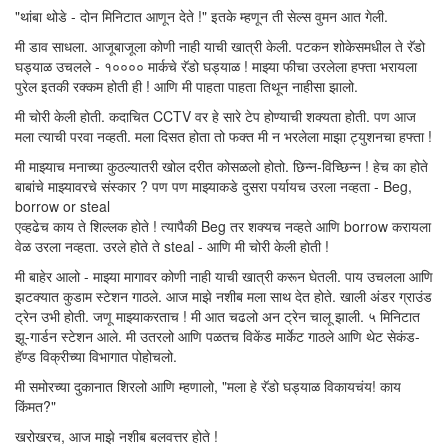
"थांबा थोडे - दोन मिनिटात आणून देते !" इतके म्हणून ती सेल्स वुमन आत गेली.
मी डाव साधला. आजूबाजूला कोणी नाही याची खात्री केली. पटकन शोकेसमधील ते रॅडो
घड्याळ उचलले - १०००० मार्कचे रॅडो घड्याळ ! माझ्या फीचा उरलेला हफ्ता भरायला
पुरेल इतकी रक्कम होती ही ! आणि मी पाहता पाहता तिथून नाहीसा झालो.
मी चोरी केली होती. कदाचित CCTV वर हे सारे टेप होण्याची शक्यता होती. पण आज
मला त्याची परवा नव्हती. मला दिसत होता तो फक्त मी न भरलेला माझा ट्युशनचा हफ्ता !
मी माझ्याच मनाच्या कुठल्यातरी खोल दरीत कोसळलो होतो. छिन्न-विच्छिन्न ! हेच का होते
बाबांचे माझ्यावरचे संस्कार ? पण पण माझ्याकडे दुसरा पर्यायच उरला नव्हता - Beg,
borrow or steal
एव्हढेच काय ते शिल्लक होते ! त्यापैकी Beg तर शक्यच नव्हते आणि borrow करायला
वेळ उरला नव्हता. उरले होते ते steal - आणि मी चोरी केली होती !
मी बाहेर आलो - माझ्या मागावर कोणी नाही याची खात्री करून घेतली. पाय उचलला आणि
झटक्यात कुडाम स्टेशन गाठले. आज माझे नशीब मला साथ देत होते. खाली अंडर ग्राउंड
ट्रेन उभी होती. जणू माझ्याकरताच ! मी आत चढलो अन ट्रेन चालू झाली. ५ मिनिटात
झू-गार्डन स्टेशन आले. मी उतरलो आणि पळतच विकेंड मार्केट गाठले आणि थेट सेकंड-
हॅण्ड विक्रीच्या विभागात पोहोचलो.
मी समोरच्या दुकानात शिरलो आणि म्हणालो, "मला हे रॅडो घड्याळ विकायचंय! काय
किंमत?"
खरोखरच, आज माझे नशीब बलवत्तर होते !