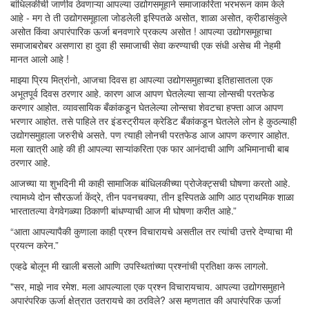
बांधिलकीची जाणीव ठेवणाऱ्या आपल्या उद्योगसमूहाने समाजाकरिता भरभरून काम केले
आहे - मग ते ती उद्योगसमूहाला जोडलेली इस्पितळे असोत, शाळा असोत, क्रीडासंकुले
असोत किंवा अपारंपारिक ऊर्जा बनवणारे प्रकल्प असोत ! आपल्या उद्योगसमूहाचा
समाजाबरोबर असणारा हा दुवा ही समाजाची सेवा करण्याची एक संधी असेच मी नेहमी
मानत आलो आहे !
माझ्या प्रिय मित्रांनो, आजचा दिवस हा आपल्या उद्योगसमुहाच्या इतिहासातला एक
अभूतपूर्व दिवस ठरणार आहे. कारण आज आपण घेतलेल्या साऱ्या लोन्सची परतफेड
करणार आहोत. व्यावसायिक बँकांकडून घेतलेल्या लोन्सचा शेवटचा हफ्ता आज आपण
भरणार आहोत. तसे पाहिले तर इंडस्ट्रीयल क्रेडिट बँकांकडून घेतलेले लोन हे कुठल्याही
उद्योगसमुहाला जरुरीचे असते. पण त्याही लोनची परतफेड आज आपण करणार आहोत.
मला खात्री आहे की ही आपल्या साऱ्यांकरिता एक फार आनंदाची आणि अभिमानाची बाब
ठरणार आहे.
आजच्या या शुभदिनी मी काही सामाजिक बांधिलकीच्या प्रोजेक्ट्सची घोषणा करतो आहे.
त्यामध्ये दोन सौरऊर्जा केंद्रे, तीन पवनचक्या, तीन इस्पितळे आणि आठ प्राथमिक शाळा
भारतातल्या वेगवेगळ्या ठिकाणी बांधण्याची आज मी घोषणा करीत आहे.”
“आता आपल्यापैकी कुणाला काही प्रश्न विचारायचे असतील तर त्यांची उत्तरे देण्याचा मी
प्रयत्न करेन.”
एव्हढे बोलून मी खाली बसलो आणि उपस्थितांच्या प्रश्नांची प्रतिक्षा करू लागलो.
"सर, माझे नाव रमेश. मला आपल्याला एक प्रश्न विचारायचाय. आपल्या उद्योगसमुहाने
अपारंपरिक ऊर्जा क्षेत्रात उतरायचे का ठरविले? अस म्हणतात की अपारंपरिक ऊर्जा