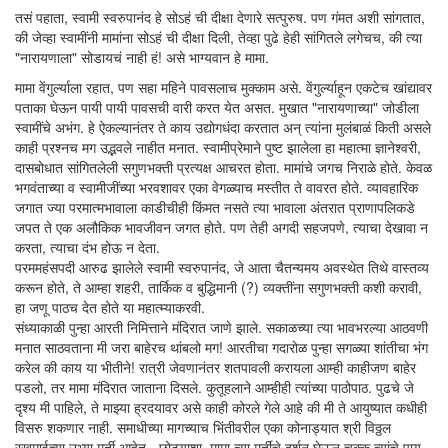
तसं पहाता, स्वामी स्वरुपानंद हे सोऽहं ची दीक्षा देणारे सत्पुरुष. पण गंमत अशी सांगतात,
की जेव्हा स्वामींनी मामांना सोऽहं ची दीक्षा दिली, तेव्हा पुढे हेही सांगितले लगेचच, की त्या
"नारायणाला" सोडायचं नाही हं! असे भाग्यवान हे मामा.
मामा वेंगुर्ल्याला रहात, पण सहा महिने पावसलाच मुक्काम असे. वेंगुर्ल्याहून एकटेच खांद्यावर
पताका घेऊन पायी पायी पावसची वारी करत येत असत. मुखात "नारायणाच्या" जोडीला
स्वामींचे अभंग. हे ऐकल्यानंतर ते काय उद्योगधंदा करतात अन् त्यांना मुलंबाळं किती असले
काही प्रश्नच मग उद्भवले नाहीत मनात. स्वामीप्रेमाने पुष्ट झालेला हा महात्मा ज्ञानेश्वरी,
दासबोधात सांगितलेली सगुणभक्ती प्रत्यक्ष आचरत होता. मामांचे जगच निराळे होते. केवळ
भगवंताच्या व स्वामीजींच्या भरवशावर एका वेगळ्याच मस्तीत ते वावरत होते. व्यावहारिक
जगात ज्या परमात्मभावाला काडीचीही किंमत नसते त्या भावाला अंतरात प्राणापलिकडे
जपत ते एक अलौकिक भावजीवन जगत होते. पण तेही अगदी सहजपणे, त्याचा देखावा न
करता, त्याचा दंभ होऊ न देता.
परममहंसपदी आरुढ झालेले स्वामी स्वरुपानंद, जे आता चैतन्यमय अवस्थेत तिथे वास्तव्य
करून होते, ते आम्हा शहरी, तार्किक व बुद्धिमानी (?) व्यक्तींना सगुणभक्ती कशी करावी,
हा जणू पाठच देत होते या महात्म्याकरवी.
संध्याकाळी पुन्हा आरती निमित्ताने मंदिरात जाणे झाले. सकाळच्या त्या भावभरल्या आठवणी
मनात साठवताना मी जरा बाहेरच थांबलो मग! आरतीचा गदारोळ पुन्हा सगळ्या शांतीचा भंग
करेल की काय या भीतीने! रात्री जेवणानंतर शतपावली करायला आम्ही काहीजण बाहेर
पडलो, तर मामा मंदिरात जाताना दिसले. कुतूहलाने आम्हीही त्यांच्या पाठोपाठ. पुढचे जे
दृश्य मी पाहिले, ते माझ्या ह्रदयावर असे काही कोरले गेले आहे की मी ते आयुष्यात कधीही
विसरु शकणार नाही. समाधीच्या मागच्याच भिंतीवरील एका कोनाड्यात श्री विठ्ठल
रखुमाईच्या उभ्या मूर्ती आहेत - छोट्याशा. मामा त्या मूर्तींचे दर्शन घेऊन चक्क त्यांचे पाय