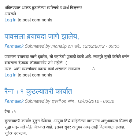
भक्तिरसात आकंठ बुडालेल्या व्यक्तिचे यथार्थ चित्रण!
आवडले
Log in
to post comments
पावसला बर्‍याचदा जाणे झालेय,
Permalink
Submitted by
monalip
on रवि., 12/02/2012 - 09:55
पावसला बर्‍याचदा जाणे झालेय, ती पहाटेची पुजाही केली आहे. त्यामुळे तुम्ही केलेले वर्णन
वाचताना देउळच डोळ्यासमोर उभे राहीले. :)
मस्त. अशी व्यक्तीमत्व फारच कमी असतात समाजात. ____/\____
Log in
to post comments
रैना +१ कुठल्यातरी कार्यात
Permalink
Submitted by
श्रुती
on सोम., 12/03/2012 - 06:32
रैना +१
कुठल्यातरी कार्यात बुडुन गेलेल्या, आयुष्य तिथे वाहिलेल्या माणसांना अनुभवायला मिळणं ही
सुद्धा माझ्यामते मोठ्ठी मिळकत आहे. इतका सुंदर अनुभव आम्हालाही दिल्याबद्दल कृतज्ञ.
सुरेख उतरलय.