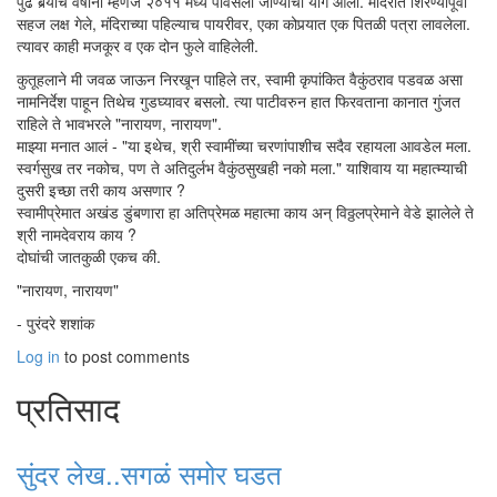
पुढे बर्‍याच वर्षांनी म्हणजे २०११ मध्ये पावसला जाण्याचा योग आला. मंदिरात शिरण्यापूर्वी
सहज लक्ष गेले, मंदिराच्या पहिल्याच पायरीवर, एका कोपर्‍यात एक पितळी पत्रा लावलेला.
त्यावर काही मजकूर व एक दोन फुले वाहिलेली.
कुतूहलाने मी जवळ जाऊन निरखून पाहिले तर, स्वामी कृपांकित वैकुंठराव पडवळ असा
नामनिर्देश पाहून तिथेच गुडघ्यावर बसलो. त्या पाटीवरुन हात फिरवताना कानात गुंजत
राहिले ते भावभरले "नारायण, नारायण".
माझ्या मनात आलं - "या इथेच, श्री स्वामींच्या चरणांपाशीच सदैव रहायला आवडेल मला.
स्वर्गसुख तर नकोच, पण ते अतिदुर्लभ वैकुंठसुखही नको मला." याशिवाय या महात्म्याची
दुसरी इच्छा तरी काय असणार ?
स्वामीप्रेमात अखंड डुंबणारा हा अतिप्रेमळ महात्मा काय अन् विठ्ठलप्रेमाने वेडे झालेले ते
श्री नामदेवराय काय ?
दोघांची जातकुळी एकच की.
"नारायण, नारायण"
- पुरंदरे शशांक
Log in
to post comments
प्रतिसाद
सुंदर लेख..सगळं समोर घडत