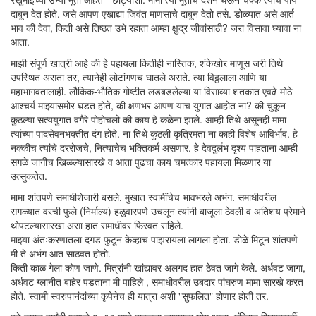
दाबून देत होते. जसे आपण एखाद्या जिवंत माणसाचे दाबून देतो तसे. डोळ्यात असे आर्त
भाव की देवा, किती असे तिष्ठत उभे रहाता आम्हा क्षुद्र जीवांसाठी? जरा विसावा घ्यावा ना
आता.
माझी संपूर्ण खात्री आहे की हे पहायला कितीही नास्तिक, शंकेखोर माणूस जरी तिथे
उपस्थित असता तर, त्यानेही लोटांगणच घातले असते. त्या विठ्ठलाला आणि या
महाभागवतालाही. लौकिक-भौतिक गोष्टीत लडबडलेल्या या विसाव्या शतकात एवढे मोठे
आश्चर्य माझ्यासमोर घडत होते, की क्षणभर आपण याच युगात आहोत ना? की चुकून
कुठल्या सत्ययुगात वगैरे पोहोचलो की काय हे कळेना झाले. आम्ही तिथे असूनही मामा
त्यांच्या पादसेवनभक्तीत दंग होते. ना तिथे कुठली कृत्रिमता ना काही विशेष आविर्भाव. हे
नक्कीच त्यांचे दररोजचे, नित्याचेच भक्तिकर्म असणार. हे देवदुर्लभ दृश्य पाहताना आम्ही
सगळे जागीच खिळल्यासारखे व आता पुढचा काय चमत्कार पहायला मिळणार या
उत्सुकतेत.
मामा शांतपणे समाधीशेजारी बसले, मुखात स्वामींचेच भावभरले अभंग. समाधीवरील
सगळ्यात वरची फुले (निर्माल्य) हळुवारपणे उचलून त्यांनी बाजूला ठेवली व अतिशय प्रेमाने
थोपटल्यासारखा असा हात समाधीवर फिरवत राहिले.
माझ्या अंतःकरणातला दगड फुटून केव्हाच पाझरायला लागला होता. डोळे मिटून शांतपणे
मी ते अभंग आत साठवत होतो.
किती काळ गेला कोण जाणे. मित्रांनी खांद्यावर अलगद हात ठेवत जागे केले. अर्धवट जागा,
अर्धवट ग्लानीत बाहेर पडताना मी पाहिले , समाधीवरील उबदार पांघरुण मामा सारखे करत
होते. स्वामी स्वरुपानंदांच्या कृपेनेच ही यात्रा अशी "सुफलित" होणार होती तर.