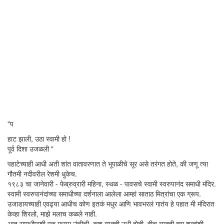
"प
हाट झाली, उठा स्वामी हो !
पूर्व दिशा उजळली "
पहाटेच्याही आधी अती शांत वातावरणात ते भूपाळीचे सूर असे तरंगत होते, की जणू त्या
गौतमी नदीवरील रेशमी धुकेच.
१९८३ चा जानेवारी - फेब्रुव्रारी महिना, स्थळ - पावसचे स्वामी स्वरुपानंद समाधी मंदिर.
स्वामी स्वरुपानंदांच्या समाधीच्या दर्शनाला आलेला आम्हां साताठ मित्रांचा एक ग्रूप.
उजाडायच्याही एवढ्या आधीच कोण इतकं मधुर आणि भावभरलं गातंय हे पहात मी मंदिरात
केव्हा शिरलो, माझे मलाच कळले नाही.
आत समाधीपाशी एक मध्यम उंचीची, कृश व्यक्ती उभी होती. हीच व्यक्ती त्या शब्दांशी,