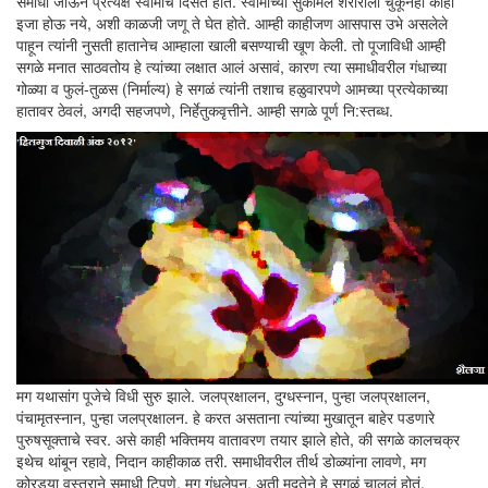
समाधी जाऊन प्रत्यक्ष स्वामीच दिसत होते. स्वामींच्या सुकोमल शरीराला चुकूनही काही
इजा होऊ नये, अशी काळजी जणू ते घेत होते. आम्ही काहीजण आसपास उभे असलेले
पाहून त्यांनी नुसती हातानेच आम्हाला खाली बसण्याची खूण केली. तो पूजाविधी आम्ही
सगळे मनात साठवतोय हे त्यांच्या लक्षात आलं असावं, कारण त्या समाधीवरील गंधाच्या
गोळ्या व फुलं-तुळस (निर्माल्य) हे सगळं त्यांनी तशाच हळुवारपणे आमच्या प्रत्येकाच्या
हातावर ठेवलं, अगदी सहजपणे, निर्हेतुकवृत्तीने. आम्ही सगळे पूर्ण नि:स्तब्ध.
मग यथासांग पूजेचे विधी सुरु झाले. जलप्रक्षालन, दुग्धस्नान, पुन्हा जलप्रक्षालन,
पंचामृतस्नान, पुन्हा जलप्रक्षालन. हे करत असताना त्यांच्या मुखातून बाहेर पडणारे
पुरुषसूक्ताचे स्वर. असे काही भक्तिमय वातावरण तयार झाले होते, की सगळे कालचक्र
इथेच थांबून रहावे, निदान काहीकाळ तरी. समाधीवरील तीर्थ डोळ्यांना लावणे, मग
कोरड्या वस्त्राने समाधी टिपणे, मग गंधलेपन. अती मृदुतेने हे सगळं चाललं होतं.