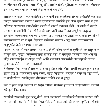
त्यातील भावाशी एकरूप होत, ही भूपाळी आळवीत होती. प्रौढशा त्या व्यक्तीच्या चेहर्‍यावर
एक शांत, समाधानी पण जरासे निरागस असे भाव होते.
वातावरणात गारवा भरून राहिलेला असतानाही त्या व्यक्तीच्या अंगावर लपेटलेले एक साधे
खादीचे उपरणेवजा वस्त्र व खाली गुडघ्यापर्यंत नेसलेले एक धोतर एवढेच काय ते होते.
अतिशय अलगदपणे समाधीवरील वस्त्रे ती व्यक्ती उतरवत होती - न जाणो ती वस्त्रे
उतरवताना स्वामींची निद्रा मोडेल की काय अशी काळजी घेत जणू ! मग हळूहळू
समाधीच्या आसपासचा भाग स्वच्छ करण्यात ती व्यक्ती दंग झाली. नंतर आसपास चौकशी
करताना कळले की हे श्री. वैकुंठराव उर्फ मामा पडवळ - खुद्द स्वामी स्वरुपानंदांनी
अनुग्रहीत केलेला भाग्यवान महात्मा.
मामांच्या हालचाली न्याहाळताना लक्षात आले की यांच्या प्रत्येक कृतीमध्ये एक हळुवारपणा
व्यापून आहे, कुठेही धसमुसळेपणाचा लवलेश नाही. ते मग फुले वेचण्याचे काम असो वा
मंदिर साफसफाईचे वा अजून काही. आणि सगळ्यात आश्चर्याची गोष्ट म्हणजे त्यांच्या
मुखात वसलेले "नारायण, नारायण!"
ते ऐकताना 'नामःस्मरण' शब्दाचा अर्थ जणू जिवंत होत होता. अगदी श्वासोच्छ्वासाइतकं
सहज होतं ते. कामापुरतेच मामा बोलत, एरव्ही 'नारायण, नारायण!' बाकी ना काही चर्चा,
ना काही संवाद. स्वामीप्रेमात दंग होऊन राहिले होते ते पुरेपूर.
मला व इतर काही मित्रांना मग छंदच लागला. मामांच्या हालचाली न्याहाळण्याचा, त्यांच्या
सर्व कृती निरखण्याचा.
समाधीची सकाळची पूजा चालू होती. मामा अलगदपणे समाधीवरचे निर्माल्य उतरवत होते.
त्यानंतर ओलसर पंचाने ते गंध टिपत होते. असे वाटत होते की त्यांच्या दृष्टीला समोरची