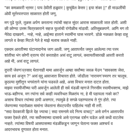
"का कमळावरी भ्रमर | पाय ठेवीती हळुवार | कुचुंबैल केसर | इया शंका ||" ही माऊलींची
ओवी मूर्तस्वरुपात साकारत होती जणू.
मग पुढे फुले, तुळस अर्पण करताना त्यांची सहज सुंदर आरास साकारली जात होती. अशी
की कोण्या उत्तम चित्रकाराने सहज फुलांची रांगोळीच मांडावी. अतिसुबकपणे. आणि मग तो
नैवेद्य दाखवणे.. नव्हे, नव्हे, आईच्या हाताने स्वामींना घास भरवणे. डोळे नकळत केव्हा वाहू
लागले व केव्हा मिटले गेले हे माझे मलाच कळले नाही.
एकदम आरतीच्या घंटानादानेच जाग आली. जणू आतापर्यंत जमून आलेल्या त्या परम
शांतीचा भंग कोणी व्रात्य पोरं करताहेत असं वाटू लागलं, कवायतीसारखी आरती करतो
आहे मी, असं वाटू लागलं.
दुपारी जेवण\प्रसाद घेतानाही मामा आवर्जून आम्हा सर्वांच्या जवळ येउन "सावकाश जेवा,
काय हवं अजून ?" असं मृदू आवाजात विचारत होते. जोडीला 'नारायण'स्मरण तर चालूच.
कुठल्या मुशीतून भगवंताने यांना घडवले आहे, असा विचार मनात दाटत होता.
माझ्या स्वामीजींच्या घरी आवर्जून आलेली ही सर्व मंडळी म्हणजे निस्सीम स्वामीभक्तच, माझे
भाऊ-बहीणच. मग त्यांना सर्व काही व्यवस्थित मिळतंय ना, हे मी पहायला नको का?
असाच विचार त्यांच्या ठायी असणार, त्यामुळे हे सगळे पहाण्यातच ते गुंग होते. त्या
जेवणाच्या गदारोळात मामांना जेवताना शेवटपर्यंत पाहिलंच नाही मी तरी.
"सदा देवकाजी झिजे देह ज्याचा | सदा रामनामे वदे नित्य वाचा||" असे वर्णन आतापर्यंत
फक्त ऐकले होते, त्या सर्वोत्तमाच्या दासाचे असे प्रत्यक्ष दर्शन घडेल असे कधी वाटलेच
नव्हते. त्यांच्या विषयी आसपासच्या मंडळींकडून जाणून घेताना फक्त आश्चर्य व
आदरभावच दुणावत होता मनात.