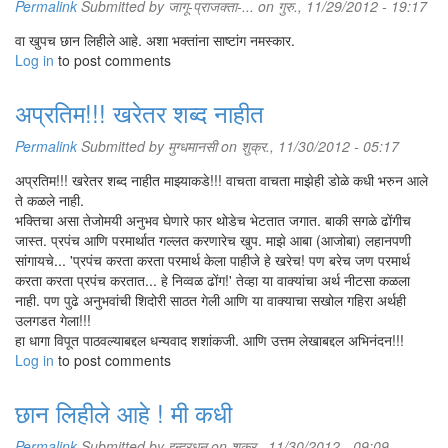
Permalink
Submitted by
जागू-प्राजक्ता-...
on गुरु., 11/29/2012 - 19:17
वा खुपच छान लिहीले आहे. अशा भक्तांना साष्टांग नमस्कार.
Log in
to post comments
अप्रतिम!!! खरेतर शब्द नाहीत
Permalink
Submitted by
मुग्धमानसी
on शुक्र., 11/30/2012 - 05:17
अप्रतिम!!! खरेतर शब्द नाहीत माझ्याकडे!!! वाचता वाचता माझेही डोळे कधी भरुन आले
ते कळले नाही.
भक्तिचा असा तेजोमयी अनुभव घेणारे फार थोडेच भेटतात जगात. बाकी सगळे ढोंगीच
जास्त. प्रपंच आणि परमार्थात गल्लत करणारेच खुप. माझे आबा (आजोबा) लहानपणी
सांगायचे... 'प्रपंच करता करता परमार्थ केला पाहीजे हे खरेच! पण बरेच जण परमार्थ
करता करता प्रपंच करतात... हे निव्वळ ढोंग!' तेव्हा या वाक्यांचा अर्थ नीटसा कळला
नाही. पण पुढे अनुभवांची शिदोरी साठत गेली आणि या वाक्याचा सखोल गहिरा अर्थही
उलगडत गेला!!!
हा धागा विपूत पाठवल्याबद्दल धन्यवाद शशांकजी. आणि उत्तम लेखाबद्दल अभिनंदन!!!
Log in
to post comments
छान लिहीले आहे ! मी कधी
Permalink
Submitted by
इन्द्रधनु
on शुक्र., 11/30/2012 - 09:09