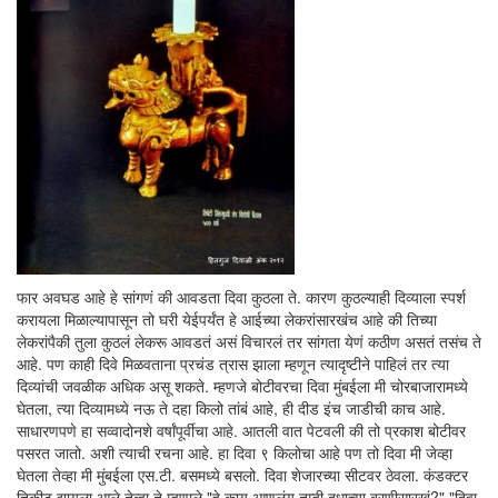
फार अवघड आहे हे सांगणं की आवडता दिवा कुठला ते. कारण कुठल्याही दिव्याला स्पर्श
करायला मिळाल्यापासून तो घरी येईपर्यंत हे आईच्या लेकरांसारखंच आहे की तिच्या
लेकरांपैकी तुला कुठलं लेकरू आवडतं असं विचारलं तर सांगता येणं कठीण असतं तसंच ते
आहे. पण काही दिवे मिळवताना प्रचंड त्रास झाला म्हणून त्यादृष्टीने पाहिलं तर त्या
दिव्यांची जवळीक अधिक असू शकते. म्हणजे बोटीवरचा दिवा मुंबईला मी चोरबाजारामध्ये
घेतला, त्या दिव्यामध्ये नऊ ते दहा किलो तांबं आहे, ही दीड इंच जाडीची काच आहे.
साधारणपणे हा सव्वादोनशे वर्षांपूर्वीचा आहे. आतली वात पेटवली की तो प्रकाश बोटीवर
पसरत जातो. अशी त्याची रचना आहे. हा दिवा ९ किलोचा आहे पण तो दिवा मी जेव्हा
घेतला तेव्हा मी मुंबईला एस.टी. बसमध्ये बसलो. दिवा शेजारच्या सीटवर ठेवला. कंडक्टर
तिकीट द्यायला आले तेव्हा ते म्हणाले "हे काय आणलंय तुम्ही दुधाच्या बरणीसारखं?" "दिवा