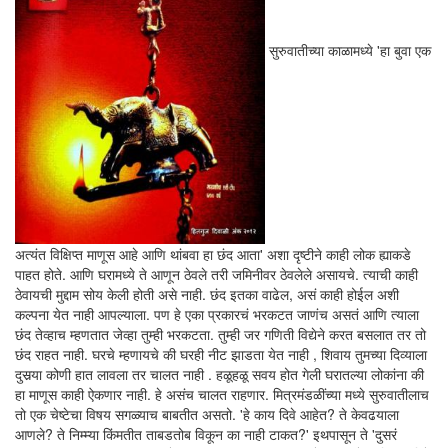
सुरुवातीच्या काळामध्ये 'हा बुवा एक
अत्यंत विक्षिप्त माणूस आहे आणि थांबवा हा छंद आता' अशा दृष्टीने काही लोक ह्याकडे
पाहत होते. आणि घरामध्ये ते आणून ठेवले तरी जमिनीवर ठेवलेले असायचे. त्याची काही
ठेवायची मुद्दाम सोय केली होती असे नाही. छंद इतका वाढेल, असं काही होईल अशी
कल्पना येत नाही आपल्याला. पण हे एका प्रकारचं भरकटत जाणंच असतं आणि त्याला
छंद तेव्हाच म्हणतात जेव्हा तुम्ही भरकटता. तुम्ही जर गणिती विद्येने करत बसलात तर तो
छंद राहत नाही. घरचे म्हणायचे की घरही नीट झाडता येत नाही , शिवाय तुमच्या दिव्याला
दुसर्‍या कोणी हात लावला तर चालत नाही . हळूहळू सवय होत गेली घरातल्या लोकांना की
हा माणूस काही ऐकणार नाही. हे असंच चालत राहणार. मित्रमंडळींच्या मध्ये सुरुवातीलाच
तो एक चेष्टेचा विषय सगळ्याच बाबतीत असतो. 'हे काय दिवे आहेत? ते केवढयाला
आणले? ते निम्म्या किंमतीत ताबडतोब विकून का नाही टाकत?' इथपासून ते 'दुसरं