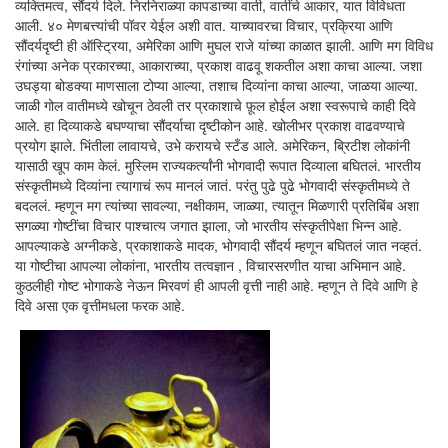
व्यक्तिमत्व, सौंदर्य दिले. निरनिराळ्या कापडाच्या वाती, वातींचे आकार, यात विविधता
आली. ४० मेणबत्त्यांची पॉवर येईल अशी वात. याच्यावरचा विचार, प्रक्रिया आणि
सौंदर्यदृष्टी ही ऑस्ट्रिया, अमेरिका आणि मुघल राजे यांच्या काळात झाली. आणि मग विविध
रंगांच्या अनेक प्रकारच्या, आकाराच्या, प्रकाश वाढवू शकतील अशा काचा आल्या. जशा
उघड्या बोडक्या माणसाला टोप्या आल्या, तशाच दिव्यांना काचा आल्या, जाळया आल्या.
जाळी गोल वातीमध्ये खोचून ठेवली तर प्रकाशाचे फ़ूल होईल अशा स्वरूपाचे काही दिवे
आले. हा दिव्याकडे बघण्याचा सौंदर्याचा दृष्टीकोन आहे. खोलीभर प्रकाश वाढवण्याचे
प्रयोग झाले. भिंतीला लावायचे, उभे करायचे स्टँड आले. अमेरिकन, ब्रिटीश लोकांनी
यासाठी खूप काम केलं. मुस्लिम राज्यकर्त्यांनी भोगवादी रूपात दिव्याला बघितलं. भारतीय
संस्कृतीमध्ये दिव्यांना त्यागाचं रूप मानलं जातं. परंतु पुढे पुढे भोगवादी संस्कृतीमध्ये ते
बदललं. म्हणून मग त्यांच्या सावल्या, नक्षीकाम, जाळ्या, त्यातून मिळणारी प्रतिबिंब अशा
सगळ्या गोष्टींचा विचार पाश्चात्य जगात झाला, जो भारतीय संस्कृतीपेक्षा भिन्न आहे.
आपल्याकडे अग्नीकडे, प्रकाशाकडे मादक, भोगवादी सौंदर्य म्हणून बघितलं जात नव्हतं.
या गोष्टीचा आपल्या लोकांना, भारतीय तत्वज्ञान , विचारसरणीत याचा अभिमान आहे.
कुठलीही गोष्ट भोगाकडे नेऊन मिरवणं ही आपली वृत्ती नाही आहे. म्हणून ते दिवे आणि हे
दिवे असा एक वृत्तीमधला फरक आहे.