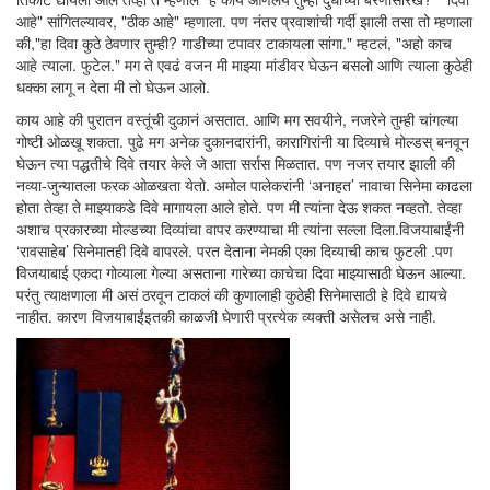
आहे" सांगितल्यावर, "ठीक आहे" म्हणाला. पण नंतर प्रवाशांची गर्दी झाली तसा तो म्हणाला
की,"हा दिवा कुठे ठेवणार तुम्ही? गाडीच्या टपावर टाकायला सांगा." म्हटलं, "अहो काच
आहे त्याला. फुटेल." मग ते एवढं वजन मी माझ्या मांडीवर घेऊन बसलो आणि त्याला कुठेही
धक्का लागू न देता मी तो घेऊन आलो.
काय आहे की पुरातन वस्तूंची दुकानं असतात. आणि मग सवयीने, नजरेने तुम्ही चांगल्या
गोष्टी ओळखू शकता. पुढे मग अनेक दुकानदारांनी, कारागिरांनी या दिव्याचे मोल्डस् बनवून
घेऊन त्या पद्धतीचे दिवे तयार केले जे आता सर्रास मिळतात. पण नजर तयार झाली की
नव्या-जुन्यातला फरक ओळखता येतो. अमोल पालेकरांनी ‘अनाहत’ नावाचा सिनेमा काढला
होता तेव्हा ते माझ्याकडे दिवे मागायला आले होते. पण मी त्यांना देऊ शकत नव्हतो. तेव्हा
अशाच प्रकारच्या मोल्डच्या दिव्यांचा वापर करण्याचा मी त्यांना सल्ला दिला.विजयाबाईंनी
‘रावसाहेब’ सिनेमातही दिवे वापरले. परत देताना नेमकी एका दिव्याची काच फुटली .पण
विजयाबाई एकदा गोव्याला गेल्या असताना गारेच्या काचेचा दिवा माझ्यासाठी घेऊन आल्या.
परंतु त्याक्षणाला मी असं ठरवून टाकलं की कुणालाही कुठेही सिनेमासाठी हे दिवे द्यायचे
नाहीत. कारण विजयाबाईंइतकी काळजी घेणारी प्रत्येक व्यक्ती असेलच असे नाही.