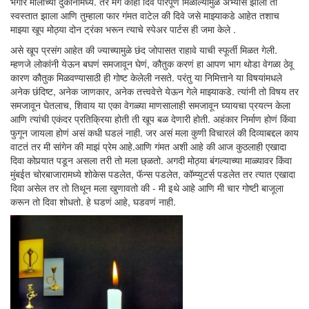
भंगार मालाच्या दुकानांमध्ये. तर मग काही दिवे परिपूर्ण मिळाल्यामुळे अभ्यास झाला तो
स्वस्तात झाला आणि तुम्हाला फार गंमत वाटेल की दिवे जसे माझ्याकडे आहेत तशाच
माझ्या खूप मोठ्या दोन ट्रंका भरून त्याचे स्पेअर पार्टस ही जमा केले .
असे खूप प्रसंग आहेत की ज्याच्यामुळे छंद जोपासत राहावे याची स्फूर्ती मिळत गेली.
म्हणजे लोकांनी येऊन बघणं समजावून घेणं, कौतुक करणं हा आपण भाग थोडा वेगळा ठेवू
कारण कौतुक मिळवण्यासाठी ही गोष्ट केलेली नसते. परंतु या निमित्ताने या विषयांमधले
अनेक छंदिष्ट, अनेक जाणकार, अनेक तत्त्ववेत्ते येऊन गेले माझ्याकडे. त्यांनी तो विषय तर
समजावून घेतलाच, शिवाय या एका वेगळ्या माणसालाही समजावून घ्यायचा प्रयत्न केला
आणि त्यांची एकंदर प्रतिक्रिया होती ती खूप बळ देणारी होती. अहंकार निर्माण होणं किंवा
फुगून जायला होणं असं कधी घडलं नाही. जर असं मला कुणी विचारलं की दिव्याबद्दल काय
वाटतं तर मी सांगेन की माझं प्रेम आहे.आणि गंमत अशी आहे की आज कुठलाही एखादा
दिवा कोपर्‍यात पडून असला तरी तो मला छ्ळतो. अगदी मोठ्या बंगल्याच्या माळ्यावर किंवा
मुंबईत चोरबाजारामध्ये शोकेस पडलेत, फॅन्स पडलेत, कॉम्प्युटर्स पडलेत तर त्यात एखादा
दिवा असेल तर तो तिथून मला खुणावतो की - मी इथे आहे आणि मी चार गोष्टी बाजूला
करून तो दिवा शोधतो. हे घडणं आहे, घडवणं नाही.