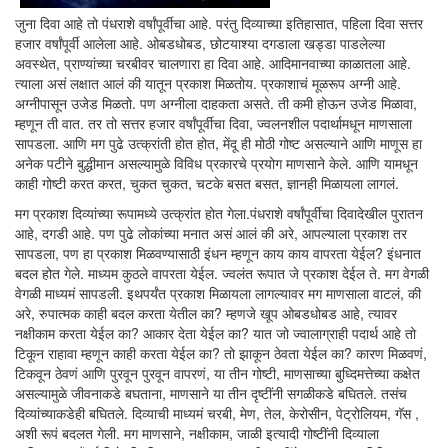
जुना दिवा आहे तो पंधराशे वर्षांपूर्वीचा आहे. परंतु दिव्याच्या इतिहासात, पहिला दिवा सत्तर
हजार वर्षांपूर्वी आलेला आहे. ओबडधोबड, छोटयाश्या दगडाला खड्डा पाडलेल्या
अवस्थेत, प्राण्यांच्या चरबीवर चालणारा हा दिवा आहे. आदिमानवाच्या काळातला आहे.
त्याला असं लक्षात आलं की यातून प्रकाश मिळतोय. प्रकाशाचं मूळरूप अग्नी आहे.
अग्नीपासून उजेड मिळतो. पण अग्नीला दाहकता असते. ती कमी होऊन उजेड मिळावा,
म्हणून ती वात. तर तो सत्तर हजार वर्षांपूर्वीचा दिवा, ज्वलनशील पदार्थामधून माणसाला
सापडला. आणि मग पुढे उत्क्रांती होत होत, मेंदू ही मोठी गोष्ट असल्याने आणि माणूस हा
अनेक पटीने बुद्धीमान असल्यामुळे विविध प्रकारचे प्रयोग माणसाने केले. आणि यामधून
काही गोष्टी करत करत, चुकत चुकत, चटके बसत बसत, ज्ञानही मिळायला लागलं.
मग प्रकाश दिव्यांच्या रूपामध्ये उत्क्रांत होत गेला.पंधराशे वर्षांपूर्वीचा दिवादेखील पुरातन
आहे, दगडी आहे. पण पुढे लोकांच्या मनात असं आलं की अरे, आपल्याला प्रकाश तर
सापडला, पण हा प्रकाश मिळवण्यासाठी इंधन म्हणून काय काय वापरता येईल? इंधनात
बदल होत गेले. माध्यम कुठले वापरता येईल. ज्वलंत रूपात जे प्रकाश देईल ते. मग वेगळी
वेगळी माध्यमं सापडली. इथपर्यंत प्रकाश मिळायला लागल्यावर मग माणसाला वाटलं, की
अरे, रुपात्मक काही बदल करता येतील का? म्हणजे खूप ओबडधोबड आहे, त्यावर
नक्षीकाम करता येईल का? आकार देता येईल का? यात जो ज्वालाग्राही पदार्थ आहे तो
टिकून राहावा म्हणून काही करता येईल का? तो झाकून ठेवता येईल का? कारण मिळवणं,
टिकवून ठेवणं आणि पुरवून पुरवून वापरणं, या तीन गोष्टी, माणसाच्या बुध्दिमत्तेच्या कक्षेत
असल्यामुळे जीवनाकडे बघताना, माणसाने या तीन दृष्टींनी सगळीकडे बघितले. तसंच
दिव्यांच्याकडेही बघितले. दिव्याची माध्यमं चरबी, मेण, तेल, केरोसीन, पेट्रोलियम, गॅस ,
अशी रूपं बदलत गेली. मग माणसाने, नक्षीकाम, जाळी इत्यादी गोष्टींनी दिव्याला