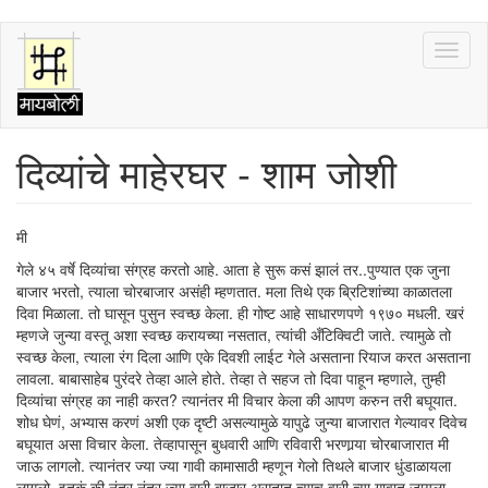
Skip
Toggl
to
naviga
main
content
दिव्यांचे माहेरघर - शाम जोशी
मी
गेले ४५ वर्षे दिव्यांचा संग्रह करतो आहे. आता हे सुरू कसं झालं तर..पुण्यात एक जुना
बाजार भरतो, त्याला चोरबाजार असंही म्हणतात. मला तिथे एक ब्रिटिशांच्या काळातला
दिवा मिळाला. तो घासून पुसुन स्वच्छ केला. ही गोष्ट आहे साधारणपणे १९७० मधली. खरं
म्हणजे जुन्या वस्तू अशा स्वच्छ करायच्या नसतात, त्यांची अँटिक्विटी जाते. त्यामुळे तो
स्वच्छ केला, त्याला रंग दिला आणि एके दिवशी लाईट गेले असताना रियाज करत असताना
लावला. बाबासाहेब पुरंदरे तेव्हा आले होते. तेव्हा ते सहज तो दिवा पाहून म्हणाले, तुम्ही
दिव्यांचा संग्रह का नाही करत? त्यानंतर मी विचार केला की आपण करुन तरी बघूयात.
शोध घेणं, अभ्यास करणं अशी एक दृष्टी असल्यामुळे यापुढे जुन्या बाजारात गेल्यावर दिवेच
बघूयात असा विचार केला. तेव्हापासून बुधवारी आणि रविवारी भरणार्‍या चोरबाजारात मी
जाऊ लागलो. त्यानंतर ज्या ज्या गावी कामासाठी म्हणून गेलो तिथले बाजार धुंडाळायला
लागलो. इतकं की नंतर नंतर ज्या वारी बाजार असतात त्याच वारी त्या गावात जायला