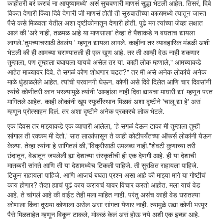
काहीतरी बरं करावं ना आयुष्यामध्ये' असं सुचवणारी माणसं सुद्धा भेटली आहेत. तिसरं, दिवे
विकत देणारी किंवा दिवे देणारी जी माणसं होती ती सुरुवातीच्या काळामध्ये त्यातून जास्त
पैसे कसे मिळवता येतील अशा दृष्टीकोनातून देणारी होती. पुढे मग त्यांच्या जेव्हा लक्षात
आलं की 'अरे नाही, तळमळ आहे या माणसाला' तेव्हा ते पैशाकडे न बघताच द्यायला
लागले.'तुमच्याचसाठी ठेवलंय ' म्हणून द्यायला लागले. काहींना तर व्यावहारिक मंडळी अशी
भेटली की ही आमच्या घराण्यातली ही एक खूण आहे. तर ती आम्ही देऊ नाही शकणार
तुम्हाला, पण तुम्हाला बघायला यायचे असेल तर या. काही लोक म्हणाले," आमच्याकडे
आहेत माळ्यावर दिवे. ते सगळं कोण शोधणार चढत?" तर मी असे अनेक लोकांचे अनेक
माळे धुंडाळलेले आहेत. त्यांची परवानगी घेऊन. कोणी असे दिवे दिलेत आणि चार दिवसांनी
त्यांचे कोणीतरी कान भरल्यामुळे त्यांनी 'आम्हांला नाही दिवा द्यायचा माघारी द्या' म्हणून परत
मागितले आहेत. काही लोकांनी खूप स्फूर्तीस्थान मिळावं अशा दृष्टीने 'चालू द्या हे' असं
म्हणून प्रोत्साहन दिलं. तर अशा दृष्टीने अनेक प्रकारचे लोक भेटले.
एक दिवस तर माझ्याकडे एक व्यापारी आलेला, 'हे सगळं देऊन टाका मी तुम्हाला तुम्ही
सांगाल ती रक्कम मी देतो.' सात लाखांपासून ते काही कोटीपर्यंतच्या ऑफर्स लोकांनी येऊन
केल्या. तेव्हा त्यांना हे सांगितलं की,"विक्रीसाठी उपलब्ध नाही."शेवटी कुणाच्या तरी
छंदातून, वेडातून जपलेली ह्या देशाच्या संस्कृतीची ही एक देणगी आहे. ही या देशाची
मातब्बरी सांगते आणि ती या देशामध्येच टिकली पाहिजे. ती सुरक्षित राहायला पाहिजे.
टिकून राहायला पाहिजे. आणि आजचं बघता प्रश्न असा आहे की माझ्या मागे या गोष्टीचं
काय होणार? तेव्हा ह्याचं पुढं काय करायचं यावर विचार करतो आहोत. मला याचं वेड
आहे. ते चांगलं आहे की वाईट तेही मला माहित नाही. परंतु असंच काही वेड घरातल्या
कोणाला किंवा दुसर्‍या कोणाला असेल असा सांगता येणार नाही. त्यामुळे उद्या कोणी भरपूर
पैसे मिळताहेत म्हणून विकून टाकले, मोकळं केलं असं होऊ नये अशी एक इच्छा आहे.