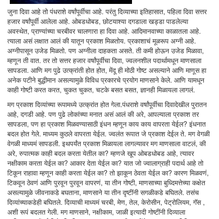
जुना दिवा आहे तो पंधराशे वर्षांपूर्वीचा आहे. परंतु दिव्याच्या इतिहासात, पहिला दिवा सत्तर
हजार वर्षांपूर्वी आलेला आहे. ओबडधोबड, छोटयाश्या दगडाला खड्डा पाडलेल्या
अवस्थेत, प्राण्यांच्या चरबीवर चालणारा हा दिवा आहे. आदिमानवाच्या काळातला आहे.
त्याला असं लक्षात आलं की यातून प्रकाश मिळतोय. प्रकाशाचं मूळरूप अग्नी आहे.
अग्नीपासून उजेड मिळतो. पण अग्नीला दाहकता असते. ती कमी होऊन उजेड मिळावा,
म्हणून ती वात. तर तो सत्तर हजार वर्षांपूर्वीचा दिवा, ज्वलनशील पदार्थामधून माणसाला
सापडला. आणि मग पुढे उत्क्रांती होत होत, मेंदू ही मोठी गोष्ट असल्याने आणि माणूस हा
अनेक पटीने बुद्धीमान असल्यामुळे विविध प्रकारचे प्रयोग माणसाने केले. आणि यामधून
काही गोष्टी करत करत, चुकत चुकत, चटके बसत बसत, ज्ञानही मिळायला लागलं.
मग प्रकाश दिव्यांच्या रूपामध्ये उत्क्रांत होत गेला.पंधराशे वर्षांपूर्वीचा दिवादेखील पुरातन
आहे, दगडी आहे. पण पुढे लोकांच्या मनात असं आलं की अरे, आपल्याला प्रकाश तर
सापडला, पण हा प्रकाश मिळवण्यासाठी इंधन म्हणून काय काय वापरता येईल? इंधनात
बदल होत गेले. माध्यम कुठले वापरता येईल. ज्वलंत रूपात जे प्रकाश देईल ते. मग वेगळी
वेगळी माध्यमं सापडली. इथपर्यंत प्रकाश मिळायला लागल्यावर मग माणसाला वाटलं, की
अरे, रुपात्मक काही बदल करता येतील का? म्हणजे खूप ओबडधोबड आहे, त्यावर
नक्षीकाम करता येईल का? आकार देता येईल का? यात जो ज्वालाग्राही पदार्थ आहे तो
टिकून राहावा म्हणून काही करता येईल का? तो झाकून ठेवता येईल का? कारण मिळवणं,
टिकवून ठेवणं आणि पुरवून पुरवून वापरणं, या तीन गोष्टी, माणसाच्या बुध्दिमत्तेच्या कक्षेत
असल्यामुळे जीवनाकडे बघताना, माणसाने या तीन दृष्टींनी सगळीकडे बघितले. तसंच
दिव्यांच्याकडेही बघितले. दिव्याची माध्यमं चरबी, मेण, तेल, केरोसीन, पेट्रोलियम, गॅस ,
अशी रूपं बदलत गेली. मग माणसाने, नक्षीकाम, जाळी इत्यादी गोष्टींनी दिव्याला