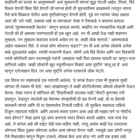
काहीतरी बरं करावं ना आयुष्यामध्ये' असं सुचवणारी माणसं सुद्धा भेटली आहेत. तिसरं, दिवे
विकत देणारी किंवा दिवे देणारी जी माणसं होती ती सुरुवातीच्या काळामध्ये त्यातून जास्त
पैसे कसे मिळवता येतील अशा दृष्टीकोनातून देणारी होती. पुढे मग त्यांच्या जेव्हा लक्षात
आलं की 'अरे नाही, तळमळ आहे या माणसाला' तेव्हा ते पैशाकडे न बघताच द्यायला
लागले.'तुमच्याचसाठी ठेवलंय ' म्हणून द्यायला लागले. काहींना तर व्यावहारिक मंडळी अशी
भेटली की ही आमच्या घराण्यातली ही एक खूण आहे. तर ती आम्ही देऊ नाही शकणार
तुम्हाला, पण तुम्हाला बघायला यायचे असेल तर या. काही लोक म्हणाले," आमच्याकडे
आहेत माळ्यावर दिवे. ते सगळं कोण शोधणार चढत?" तर मी असे अनेक लोकांचे अनेक
माळे धुंडाळलेले आहेत. त्यांची परवानगी घेऊन. कोणी असे दिवे दिलेत आणि चार दिवसांनी
त्यांचे कोणीतरी कान भरल्यामुळे त्यांनी 'आम्हांला नाही दिवा द्यायचा माघारी द्या' म्हणून परत
मागितले आहेत. काही लोकांनी खूप स्फूर्तीस्थान मिळावं अशा दृष्टीने 'चालू द्या हे' असं
म्हणून प्रोत्साहन दिलं. तर अशा दृष्टीने अनेक प्रकारचे लोक भेटले.
एक दिवस तर माझ्याकडे एक व्यापारी आलेला, 'हे सगळं देऊन टाका मी तुम्हाला तुम्ही
सांगाल ती रक्कम मी देतो.' सात लाखांपासून ते काही कोटीपर्यंतच्या ऑफर्स लोकांनी येऊन
केल्या. तेव्हा त्यांना हे सांगितलं की,"विक्रीसाठी उपलब्ध नाही."शेवटी कुणाच्या तरी
छंदातून, वेडातून जपलेली ह्या देशाच्या संस्कृतीची ही एक देणगी आहे. ही या देशाची
मातब्बरी सांगते आणि ती या देशामध्येच टिकली पाहिजे. ती सुरक्षित राहायला पाहिजे.
टिकून राहायला पाहिजे. आणि आजचं बघता प्रश्न असा आहे की माझ्या मागे या गोष्टीचं
काय होणार? तेव्हा ह्याचं पुढं काय करायचं यावर विचार करतो आहोत. मला याचं वेड
आहे. ते चांगलं आहे की वाईट तेही मला माहित नाही. परंतु असंच काही वेड घरातल्या
कोणाला किंवा दुसर्‍या कोणाला असेल असा सांगता येणार नाही. त्यामुळे उद्या कोणी भरपूर
पैसे मिळताहेत म्हणून विकून टाकले, मोकळं केलं असं होऊ नये अशी एक इच्छा आहे.