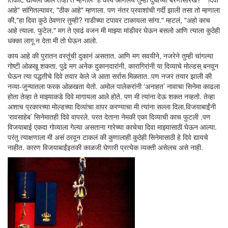
आहे" सांगितल्यावर, "ठीक आहे" म्हणाला. पण नंतर प्रवाशांची गर्दी झाली तसा तो म्हणाला
की,"हा दिवा कुठे ठेवणार तुम्ही? गाडीच्या टपावर टाकायला सांगा." म्हटलं, "अहो काच
आहे त्याला. फुटेल." मग ते एवढं वजन मी माझ्या मांडीवर घेऊन बसलो आणि त्याला कुठेही
धक्का लागू न देता मी तो घेऊन आलो.
काय आहे की पुरातन वस्तूंची दुकानं असतात. आणि मग सवयीने, नजरेने तुम्ही चांगल्या
गोष्टी ओळखू शकता. पुढे मग अनेक दुकानदारांनी, कारागिरांनी या दिव्याचे मोल्डस् बनवून
घेऊन त्या पद्धतीचे दिवे तयार केले जे आता सर्रास मिळतात. पण नजर तयार झाली की
नव्या-जुन्यातला फरक ओळखता येतो. अमोल पालेकरांनी ‘अनाहत’ नावाचा सिनेमा काढला
होता तेव्हा ते माझ्याकडे दिवे मागायला आले होते. पण मी त्यांना देऊ शकत नव्हतो. तेव्हा
अशाच प्रकारच्या मोल्डच्या दिव्यांचा वापर करण्याचा मी त्यांना सल्ला दिला.विजयाबाईंनी
‘रावसाहेब’ सिनेमातही दिवे वापरले. परत देताना नेमकी एका दिव्याची काच फुटली .पण
विजयाबाई एकदा गोव्याला गेल्या असताना गारेच्या काचेचा दिवा माझ्यासाठी घेऊन आल्या.
परंतु त्याक्षणाला मी असं ठरवून टाकलं की कुणालाही कुठेही सिनेमासाठी हे दिवे द्यायचे
नाहीत. कारण विजयाबाईंइतकी काळजी घेणारी प्रत्येक व्यक्ती असेलच असे नाही.