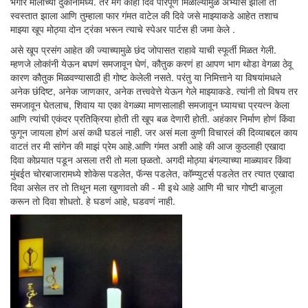
भंगार मालाच्या दुकानांमध्ये. तर मग काही दिवे परिपूर्ण मिळाल्यामुळे अभ्यास झाला तो
स्वस्तात झाला आणि तुम्हाला फार गंमत वाटेल की दिवे जसे माझ्याकडे आहेत तशाच
माझ्या खूप मोठ्या दोन ट्रंका भरून त्याचे स्पेअर पार्टस ही जमा केले .
असे खूप प्रसंग आहेत की ज्याच्यामुळे छंद जोपासत राहावे याची स्फूर्ती मिळत गेली.
म्हणजे लोकांनी येऊन बघणं समजावून घेणं, कौतुक करणं हा आपण भाग थोडा वेगळा ठेवू
कारण कौतुक मिळवण्यासाठी ही गोष्ट केलेली नसते. परंतु या निमित्ताने या विषयांमधले
अनेक छंदिष्ट, अनेक जाणकार, अनेक तत्त्ववेत्ते येऊन गेले माझ्याकडे. त्यांनी तो विषय तर
समजावून घेतलाच, शिवाय या एका वेगळ्या माणसालाही समजावून घ्यायचा प्रयत्न केला
आणि त्यांची एकंदर प्रतिक्रिया होती ती खूप बळ देणारी होती. अहंकार निर्माण होणं किंवा
फुगून जायला होणं असं कधी घडलं नाही. जर असं मला कुणी विचारलं की दिव्याबद्दल काय
वाटतं तर मी सांगेन की माझं प्रेम आहे.आणि गंमत अशी आहे की आज कुठलाही एखादा
दिवा कोपर्‍यात पडून असला तरी तो मला छ्ळतो. अगदी मोठ्या बंगल्याच्या माळ्यावर किंवा
मुंबईत चोरबाजारामध्ये शोकेस पडलेत, फॅन्स पडलेत, कॉम्प्युटर्स पडलेत तर त्यात एखादा
दिवा असेल तर तो तिथून मला खुणावतो की - मी इथे आहे आणि मी चार गोष्टी बाजूला
करून तो दिवा शोधतो. हे घडणं आहे, घडवणं नाही.