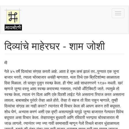
Skip
Toggl
to
naviga
main
content
दिव्यांचे माहेरघर - शाम जोशी
मी
गेले ४५ वर्षे दिव्यांचा संग्रह करतो आहे. आता हे सुरू कसं झालं तर..पुण्यात एक जुना
बाजार भरतो, त्याला चोरबाजार असंही म्हणतात. मला तिथे एक ब्रिटिशांच्या काळातला
दिवा मिळाला. तो घासून पुसुन स्वच्छ केला. ही गोष्ट आहे साधारणपणे १९७० मधली. खरं
म्हणजे जुन्या वस्तू अशा स्वच्छ करायच्या नसतात, त्यांची अँटिक्विटी जाते. त्यामुळे तो
स्वच्छ केला, त्याला रंग दिला आणि एके दिवशी लाईट गेले असताना रियाज करत असताना
लावला. बाबासाहेब पुरंदरे तेव्हा आले होते. तेव्हा ते सहज तो दिवा पाहून म्हणाले, तुम्ही
दिव्यांचा संग्रह का नाही करत? त्यानंतर मी विचार केला की आपण करुन तरी बघूयात.
शोध घेणं, अभ्यास करणं अशी एक दृष्टी असल्यामुळे यापुढे जुन्या बाजारात गेल्यावर दिवेच
बघूयात असा विचार केला. तेव्हापासून बुधवारी आणि रविवारी भरणार्‍या चोरबाजारात मी
जाऊ लागलो. त्यानंतर ज्या ज्या गावी कामासाठी म्हणून गेलो तिथले बाजार धुंडाळायला
लागलो. इतकं की नंतर नंतर ज्या वारी बाजार असतात त्याच वारी त्या गावात जायला