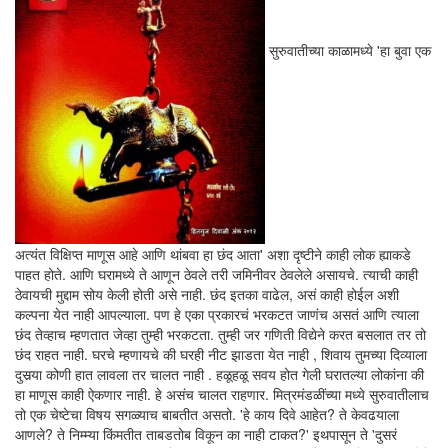
सुरुवातीच्या काळामध्ये 'हा बुवा एक
अत्यंत विक्षिप्त माणूस आहे आणि थांबवा हा छंद आता' अशा दृष्टीने काही लोक ह्याकडे
पाहत होते. आणि घरामध्ये ते आणून ठेवले तरी जमिनीवर ठेवलेले असायचे. त्याची काही
ठेवायची मुद्दाम सोय केली होती असे नाही. छंद इतका वाढेल, असं काही होईल अशी
कल्पना येत नाही आपल्याला. पण हे एका प्रकारचं भरकटत जाणंच असतं आणि त्याला
छंद तेव्हाच म्हणतात जेव्हा तुम्ही भरकटता. तुम्ही जर गणिती विद्येने करत बसलात तर तो
छंद राहत नाही. घरचे म्हणायचे की घरही नीट झाडता येत नाही , शिवाय तुमच्या दिव्याला
दुसर्‍या कोणी हात लावला तर चालत नाही . हळूहळू सवय होत गेली घरातल्या लोकांना की
हा माणूस काही ऐकणार नाही. हे असंच चालत राहणार. मित्रमंडळींच्या मध्ये सुरुवातीलाच
तो एक चेष्टेचा विषय सगळ्याच बाबतीत असतो. 'हे काय दिवे आहेत? ते केवढयाला
आणले? ते निम्म्या किंमतीत ताबडतोब विकून का नाही टाकत?' इथपासून ते 'दुसरं