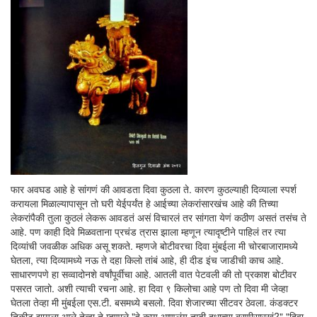
फार अवघड आहे हे सांगणं की आवडता दिवा कुठला ते. कारण कुठल्याही दिव्याला स्पर्श
करायला मिळाल्यापासून तो घरी येईपर्यंत हे आईच्या लेकरांसारखंच आहे की तिच्या
लेकरांपैकी तुला कुठलं लेकरू आवडतं असं विचारलं तर सांगता येणं कठीण असतं तसंच ते
आहे. पण काही दिवे मिळवताना प्रचंड त्रास झाला म्हणून त्यादृष्टीने पाहिलं तर त्या
दिव्यांची जवळीक अधिक असू शकते. म्हणजे बोटीवरचा दिवा मुंबईला मी चोरबाजारामध्ये
घेतला, त्या दिव्यामध्ये नऊ ते दहा किलो तांबं आहे, ही दीड इंच जाडीची काच आहे.
साधारणपणे हा सव्वादोनशे वर्षांपूर्वीचा आहे. आतली वात पेटवली की तो प्रकाश बोटीवर
पसरत जातो. अशी त्याची रचना आहे. हा दिवा ९ किलोचा आहे पण तो दिवा मी जेव्हा
घेतला तेव्हा मी मुंबईला एस.टी. बसमध्ये बसलो. दिवा शेजारच्या सीटवर ठेवला. कंडक्टर
तिकीट द्यायला आले तेव्हा ते म्हणाले "हे काय आणलंय तुम्ही दुधाच्या बरणीसारखं?" "दिवा