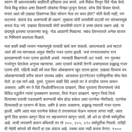
कारण ती आपल्यासमोर काहीतरी इतिहास उभा करते. असे मिळेल तिथून दिवे गोळा केले.
जिथे मिळू शकेल अशा ठिकाणी लोकांचा पिच्छा पुरवून घेतला. बरेच दिवे विकत घेतले.
मनात आलं की एखाद्या ठिकाणचा दिवा चोरून नेला तर काय होतं? चोरी केली नाही, पण
वाटायचं. छंदाचं वेड असण्याची ही लक्षणं. तुम्हाला चोरी करावीशी वाटावी पण संस्कारामुळे
करता येऊ नये. एखाद्या दिव्यासाठी चोरी करावीशी वाटणं हे उत्तम छंदाचं लक्षण आहे. या
छंदामुळे इतक्या प्रकारच्या कडू- गोड आठवणी मिळाल्या. सबंध देशभरातले अनेक बाजार
या निमित्ताने बघायला मिळाले.
मला बाकी काही व्यसन नसल्यामुळे यासाठी खर्च करु शकलो. आपल्याकडे असं म्हटलं
जातं की त्या माणसाला अमुक गोष्टीत नजर प्राप्त झाली. जसं रत्नपारख्यांना रत्न
हाताळण्याची नजर प्राप्त झालेली असते. त्यासाठी शिक्षणाची अट नसते. पण गुरूच्या
नजरेतून घेतलेला अनुभव महत्त्वाचा. अशा प्रकारे कलेची देणगी असणार्‍याला हळूहळू नजर
प्राप्त होते. पहिली काही वर्षं मला दिवा ओळखताना खूप त्रास झाला. एखाद्या दिव्याचं वय
ओळखण्यासाठी बरीच साधनं उपल्ब्ध आहेत. आजकाल इंटरनेटावर प्रतिकृतींचा शोध घेता
येतो. हा एक मार्ग आहे. दुसरं, पुरातन काही दिवे असले तर ते दगडीच जास्त करून
असतात. आणि मग ते दिवे जिऑलॉजिस्टला दाखवणं, किंवा पुरातत्व विभागामध्ये जेथे
विविध पद्धतीनं त्यांचं पृथक्करण करतात, तिथे नेऊन दाखवणं. म्हणून जिथे जिथे
दिव्याच्या वयाची पडताळणी करण्याची सोय होऊ शकेल अशा प्रत्येक गोष्टीकडे, प्रत्येक
दिव्यासाठी हा प्रयत्न मी केला. आणि हे करत असताना, हळूहळू त्यातली नजर प्राप्त
झाली. आणि आता मला प्रत्येक वेळेला ते तपासायला घेऊन जायला लागत नाही. आता
कुणी दिवा हातात आणून दिला तर सहजपणानं म्हणून जातो, की अरे हा दोनशे वर्षापूर्वीचा
आहे. याची तपासणी करून बघितली तर तो २००, २०५, २१० वर्षापूर्वीचा निघतो. तरीही
मी नेहेमी सांगतो की शेवटी हा एक अंदाज आहे. पक्का दावा नाही करता येणार. १५००