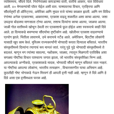
व्यक्तिमत्व, सौंदर्य दिले. निरनिराळ्या कापडाच्या वाती, वातींचे आकार, यात विविधता
आली. ४० मेणबत्त्यांची पॉवर येईल अशी वात. याच्यावरचा विचार, प्रक्रिया आणि
सौंदर्यदृष्टी ही ऑस्ट्रिया, अमेरिका आणि मुघल राजे यांच्या काळात झाली. आणि मग विविध
रंगांच्या अनेक प्रकारच्या, आकाराच्या, प्रकाश वाढवू शकतील अशा काचा आल्या. जशा
उघड्या बोडक्या माणसाला टोप्या आल्या, तशाच दिव्यांना काचा आल्या, जाळया आल्या.
जाळी गोल वातीमध्ये खोचून ठेवली तर प्रकाशाचे फ़ूल होईल अशा स्वरूपाचे काही दिवे
आले. हा दिव्याकडे बघण्याचा सौंदर्याचा दृष्टीकोन आहे. खोलीभर प्रकाश वाढवण्याचे
प्रयोग झाले. भिंतीला लावायचे, उभे करायचे स्टँड आले. अमेरिकन, ब्रिटीश लोकांनी
यासाठी खूप काम केलं. मुस्लिम राज्यकर्त्यांनी भोगवादी रूपात दिव्याला बघितलं. भारतीय
संस्कृतीमध्ये दिव्यांना त्यागाचं रूप मानलं जातं. परंतु पुढे पुढे भोगवादी संस्कृतीमध्ये ते
बदललं. म्हणून मग त्यांच्या सावल्या, नक्षीकाम, जाळ्या, त्यातून मिळणारी प्रतिबिंब अशा
सगळ्या गोष्टींचा विचार पाश्चात्य जगात झाला, जो भारतीय संस्कृतीपेक्षा भिन्न आहे.
आपल्याकडे अग्नीकडे, प्रकाशाकडे मादक, भोगवादी सौंदर्य म्हणून बघितलं जात नव्हतं.
या गोष्टीचा आपल्या लोकांना, भारतीय तत्वज्ञान , विचारसरणीत याचा अभिमान आहे.
कुठलीही गोष्ट भोगाकडे नेऊन मिरवणं ही आपली वृत्ती नाही आहे. म्हणून ते दिवे आणि हे
दिवे असा एक वृत्तीमधला फरक आहे.