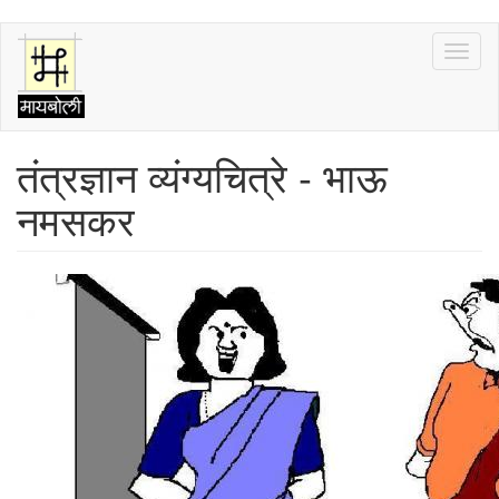
Skip
Toggl
to
naviga
main
content
तंत्रज्ञान व्यंग्यचित्रे - भाऊ
नमसकर