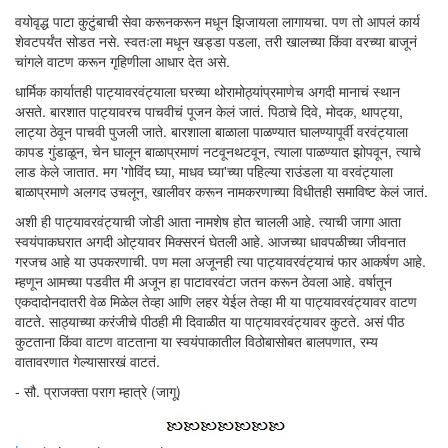
वयोवृद्ध पाटा कुटुंबाची सेवा करूनकरून मधून झिजायला लागायचा. पण तो आपलं कार्य
शेवटपर्यंत सोडत नसे. स्वतःला मधून खड्डा पडला, तरी खालच्या किंवा वरच्या बाजूनं
चांगले वाटण करून गृहिणीला आधार देत असे.
धार्मिक कार्यातही पाट्यावरवंट्याला घरच्या थोरामोठ्यांप्रमाणेच अगदी मानाचं स्थान
असते. बारशात पाट्यावरच पाचवीचं पूजन केलं जातं. पिठाचे दिवे, मोदक, थापट्या,
लाट्या ठेवून पाचवी पुजली जाते. बारशाला बाळाला पाळण्यात घालण्यापूर्वी वरवंट्याला
कापड गुंडाळून, चेन घालून बाळाप्रमाणं नटवूनथटवून, त्याला पाळण्यात झोपवून, त्याचे
लाड केले जातात. मग 'गोविंद घ्या, माधव घ्या'च्या पहिल्या राउंडला या वरवंट्याला
बाळाप्रमाणे अलगद उचलून, खालीवर करून नामकरणाच्या विधीतही समाविष्ट केलं जातं.
अशी ही पाट्यावरवंट्याची जोडी आता नामशेष होत चालली आहे. त्याची जागा आता
स्वयंपाकघरात अगदी ओट्यावर मिक्सरनं घेतली आहे. आजच्या धावपळीच्या जीवनात
गरजच आहे या उपकरणाची. पण मला अजूनही त्या पाट्यावरवंट्याचं फार आकर्षण आहे.
म्हणून आमच्या पडवीत मी अजून हा पाटावरवंटा जतन करून ठेवला आहे. वर्षातून
एकदादोनदातरी वेळ मिळेल तेव्हा आणि लहर येईल तेव्हा मी या पाट्यावरवंट्यावर वाटण
वाटते. साठ्याच्या करंजीचे पीठही मी दिवाळीत या पाट्यावरवंट्यावर कुटते. असं पीठ
कुटताना किंवा वाटण वाटताना या स्वयंपाकातील विठोबासोबत बालपणात, रम्य
वातावरणात गेल्यासारखं वाटतं.
- सौ. प्राजक्ता पराग म्हात्रे (जागू)