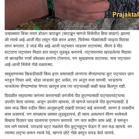
उन्हाळ्यात चिंचा तयार होऊन काटळून (काटळून म्हणजे चिंचेतील बिया काढणं) झाल्या
की त्याचे आई-आजी मीठ लावून गोळे करत असत. चि़ंचेच्या गोळ्यांसाठी जाड्या मिठाचा
वापर करतात. हे जाडं मीठ आई-आजी पाट्यावर जाडसर वाटायच्या. मीपण हे मीठ
वाटताना पाट्यावर मिठात हात घालून लुडबूड करायचे. पाट्यावरच्या खरडलेल्या मिठाचा
तो खरखरीत स्पर्श कोवळ्या हातांना टोचणारा, पण सुखकारक वाटायचा. याच पाट्यावर
आई-आजी चिंचेचे गोळे वळायच्या.
साबुदाण्याच्या खिचडीसाठी किंवा इतर कशासाठी लागणारा शेंगदाण्याचा कूट पाट्यावर छान
भरडून निघत असे. थोडा जाडसर कूट असेल, तर अजून मजा यायची. भरडताना
भाजलेल्या शेंगदाण्यांचा येणारा खरपूस वास त्या पाट्यालाही काही काळ बिलगून राही.
दिवाळीत साठ्याच्या करंज्या करतानाही करंजीचे पीठ कुटण्यासाठी पाट्यावरवंट्याचा
उपयोग केला जायचा. अजून उपयोग व्हायचा, तो म्हणजे पापडाचे पीठ कुटण्यासाठी. हे
काम भाऊ किंवा वडील किंवा आजूबाजूची एखादी दणकट बाई करायची. कारण हे ताकदीचं
काम असायचं. पण सगळ्याच कामात लुडबुडायचं, ही सवय असल्यानं मीपण मध्येमध्ये
बिचार्‍या पिठावर घाव घालायचा प्रयत्न करायचे. पण फार कठीण काम आहे, हे समजून
पाय मागे घ्यायचे. पापडाचे घट्ट मळलेले पीठ कुटूनकुटून घेऊन ते जरा मऊ व्हायचे. मग
त्याच्या लाट्या करून त्याचे पेढे, म्हणजे छोटे गोळे कापून पापड केले जायचे.