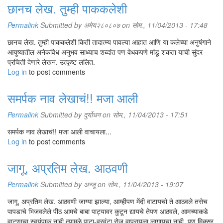
छानच लेख. तुम्ही पाककलेशी
Permalink
Submitted by
अमेय२८०८०७
on सोम., 11/04/2013 - 17:48
छानच लेख. तुम्ही पाककलेशी किती तादात्म्य पावल्या आहात आणि या कलेच्या अनुषंगाने
आयुष्यातील अनेकविध अनुभव साध्याच शब्दांत पण वेधकपणे मांडू शकता याची सुंदर
प्रचिती देणारे लेखन. उत्कृष्ट ललित.
Log in
to post comments
समर्पक नाव लेखाचं!! मजा आली
Permalink
Submitted by
दुर्योधन
on सोम., 11/04/2013 - 17:51
समर्पक नाव लेखाचं!! मजा आली वाचायला...
Log in
to post comments
जागू, अप्रतिम लेख. आठवणी
Permalink
Submitted by
अन्जू
on सोम., 11/04/2013 - 19:07
जागू, अप्रतिम लेख. आठवणी जाग्या झाल्या, आम्हीपण मेंदी वाटायचो ते आठवले तसेच
पापडाचे भिजवलेले पीठ आमचे बाबा पाट्यावर कुटून द्यायचे तेपण आठवले, आमच्याकडे
वाटणाचा स्वयंपाक नाही त्यामुळे पाटा-वरवंटा रोज वापरायला लागायचा नाही, पण मिक्सर