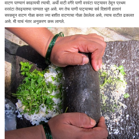
वाटण पाण्यानं काढायची त्याची. अर्धी वाटी वगैरे पाणी वरवंटा पाट्यावर ठेवून प्रथम
वरवंटा तेवढ्याश्या पाण्यात धूत असे. मग तेच पाणी पाट्याच्या सर्व दिशांनी हातानं
सरकवून वाटण गोळा करत ज्या बशीत वाटणाचा गोळा ठेवलेला असे, त्याच वाटीत ढकलत
असे. मी याचं नंतर अनुकरण करू लागले.