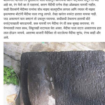
आहे का, रंग येतो का ते पाहायचं, कारण मेंदीची पानेच तेव्हा ओळखता यायची नाहीत.
काही दिवसांनी मेंदीच्या पानांचा शोध माझ्या बालदृष्टीस लागला आणि त्यावर मी माझ्या
इवल्याश्या बोटांनी मेंदीचा पाला रगडू लागले. तेव्हा खरंतर वरवंटा हातात यायचा नाही.
जड असल्यानं फार कष्टानं तो उचलून घ्यायचा. कधीकधी ठेचताना हाताची बोटे
वरवंट्याखाली सापडायची. कळ यायची पण मेंदीचा रंग ती कळ सुसह्य करायचा. रंग
येण्यासाठी त्यात काथ, लिंबूरसही वाटायला घेत असत. मेंदीचा पाला वाटत असतानाच हात
लाल होऊन जायचे. आताच्या बाजारी मेंदीपेक्षा तो वाटलेल्या मेंदीचा सुगंध, रंगच काही और
असे.