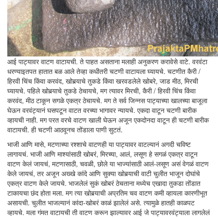
आई पाट्यावर वाटण वाटायची. ते पाहत असताना मलाही अनुकरण करावेसे वाटे. वरवंटा
धरण्याइतपत हातात बळ आले तेव्हा कधीतरी चटणी वाटायला घ्यायचे. चटणीत कैरी /
हिरवी चिंच किंवा करवंद, खोबर्‍याचे तुकडे किंवा खरवडलेले खोबरे, जाड मीठ, मिरची
घ्यायचे. पहिले खोबर्‍याचे तुकडे ठेचायचे, मग त्यावर मिरची, कैरी / हिरवी चिंच किंवा
करवंद, मीठ टाकून सगळे एकत्र ठेचायचे. मग ते सर्व जिन्नस पाट्याच्या खालच्या बाजूला
घेऊन वरवंट्यानं घसपटून वाटत वरच्या भागावर न्यायचे. एकदा वाटून चटणी बारीक
व्हायची नाही. मग परत वरचे वाटण खाली घेऊन अजून एकदोनदा वाटून ही चटणी बारीक
वाटायची. ही चटणी आठवूनच तोंडाला पाणी सुटतं.
भाजी आणि मासे, मटणाच्या रश्शाचे वाटणही या पाट्यावर वाटल्यानं अगदी चविष्ट
लागायचं. भाजी आणि माश्यांसाठी खोबरं, मिरच्या, आलं, लसूण हे सगळं एकत्र वाटून
वाटण केलं जायचं, मटणासाठी, चवळी, छोले या भाज्यांसाठी आलं-लसूण असं वेगळं वाटण
केले जायचं, तर अजून अख्खे कांदे आणि सुक्या खोबर्‍याची वाटी चुलीत भाजून दोघांचे
एकत्र वाटण केले जायचे. भाजलेलं सुकं खोबरं ठेचताना मध्येच एखादा तुकडा तोंडात
टाकायचा छंद होता मला. मग त्या खोबर्‍याची अप्रतिम चव वाटण कमी व्हायला कारणीभूत
असायची. चुलीत भाजल्यानं कांदा-खोबरं काळं झालेलं असे. त्यामुळे हातही काळपट
व्हायचे. मला गंमत वाटायची ती वाटण करून झाल्यावर आई जे पाट्यावरवंट्याला लागलेलं