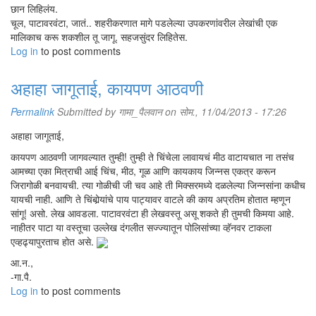
छान लिहिलंय.
चूल, पाटावरवंटा, जातं.. शहरीकरणात मागे पडलेल्या उपकरणांवरील लेखांची एक
मालिकाच करू शकशील तू जागू. सहजसुंदर लिहितेस.
Log in
to post comments
अहाहा जागूताई, कायपण आठवणी
Permalink
Submitted by
गामा_पैलवान
on सोम., 11/04/2013 - 17:26
अहाहा जागूताई,
कायपण आठवणी जागवल्यात तुम्ही! तुम्ही ते चिंचेला लावायचं मीठ वाटायचात ना तसंच
आमच्या एका मित्राची आई चिंच, मीठ, गूळ आणि कायकाय जिन्नस एकत्र करून
जिरागोळी बनवायची. त्या गोळीची जी चव आहे ती मिक्सरमध्ये दळलेल्या जिन्नसांना कधीच
यायची नाही. आणि ते चिंबोर्‍यांचे पाय पाट्यावर वाटले की काय अप्रतिम होतात म्हणून
सांगू! असो. लेख आवडला. पाटावरवंटा ही लेखवस्तू असू शकते ही तुमची किमया आहे.
नाहीतर पाटा या वस्तूचा उल्लेख दंगलीत सज्ज्यातून पोलिसांच्या व्हॅनवर टाकला
एव्हढ्यापुरताच होत असे.
आ.न.,
-गा.पै.
Log in
to post comments