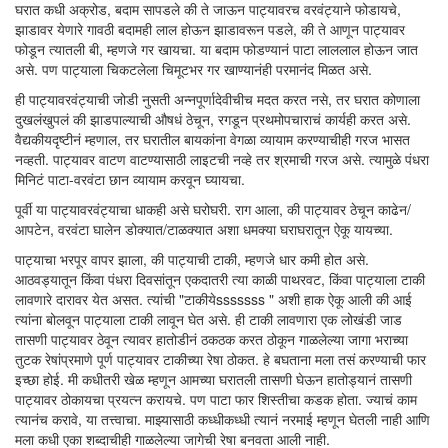
घरात कधी अक्रोड, बदाम सापडले की ते जाऊन पाट्यावरच वरवंट्याने फोडायचे,
झाडावर येणारे गावठी बदामही लाल होऊन झाडावरून पडले, की ते आणून पाट्यावर
फोडून त्यातली बी, म्हणजे गर खायचा. या बदाम फोडण्यानं पाटा लाललाल होऊन जात
असे. पण पाट्याला चिकटलेला चिमूटभर गर खाण्यानंही परमानंद मिळत असे.
ही पाट्यावरवंट्याची जोडी नुसती अन्नपूर्णादेवीचीच मदत करत नसे, तर घरात कोणाला
दुखलंखुपलं की झाडपाल्याची औषधं ठेचून, रगडून प्रथमोपचाराचं कार्यही करत असे.
वैद्यकीयदृष्टीनं म्हणाल, तर घरातील बायकांना वेगळा व्यायाम करण्याचीही गरज भासत
नव्हती. पाट्यावर वाटण वाटण्यासाठी लाइटची नव्हे तर श्रमाची गरज असे. त्यामुळे पंधरा
मिनिटं पाटा-वरवंटा छान व्यायाम करवून घ्यायचा.
पूर्वी या पाट्यावरवंट्याचा धाकही असे घरोघरी. राग आला, की पाट्यावर ठेचून काढेन/
आपटेन, वरवंटा घालेन डोक्यात/टाळक्यात अशा धमक्या घराघरातून ऐकू यायच्या.
पाट्याचा भरपूर वापर झाला, की पाट्याची टाकी, म्हणजे धार कमी होत असे.
आठवड्यातून किंवा पंधरा दिवसांतून एकदातरी त्या काळी पाथरवट, किंवा पाट्याला टाकी
लावणारे दारावर येत असत. त्यांची "टाकीयेsssssss " अशी हाक ऐकू आली की आई
त्यांना बोलवून पाट्याला टाकी लावून घेत असे. ही टाकी लावणारा एक लोखंडी जाड
तासणी पाट्यावर ठेवून त्यावर हातोडीनं ठकठक करत ठोकून गाळलेल्या जागा भराच्या
तुटक रेषांप्रमाणे पूर्ण पाट्यावर टाकीच्या रेषा ठोकत. हे बघताना मला तसं करण्याची फार
इच्छा होई. मी कधीतरी खेळ म्हणून आमच्या घरातली तासणी घेऊन हातोड्यानं तासणी
पाट्यावर ठोकायचा प्रयत्न करायचे. पण पाटा फार शिस्तीचा कडक होता. ज्याचं काम
त्यानंच करावे, या तत्त्वाचा. माझ्यासाठी कध्धीकध्धी त्यानं नरमाई म्हणून घेतली नाही आणि
मला कधी एका शब्दाचीही गाळलेल्या जागेची रेषा बनवता आली नाही.