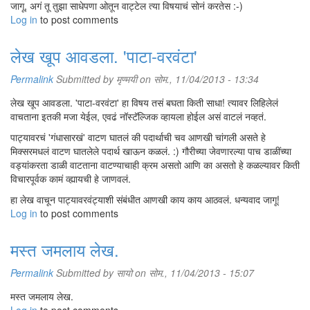
जागू, अगं तू तुझा साधेपणा ओतून वाट्टेल त्या विषयाचं सोनं करतेस :-)
Log in
to post comments
लेख खूप आवडला. 'पाटा-वरवंटा'
Permalink
Submitted by
मृण्मयी
on सोम., 11/04/2013 - 13:34
लेख खूप आवडला. 'पाटा-वरवंटा' हा विषय तसं बघता किती साधा! त्यावर लिहिलेलं
वाचताना इतकी मजा येईल, एवढं नॉस्टॅल्जिक व्हायला होईल असं वाटलं नव्हतं.
पाट्यावरचं 'गंधासारखं' वाटण घातलं की पदार्थाची चव आणखी चांगली असते हे
मिक्सरमधलं वाटण घातलेले पदार्थ खाऊन कळलं. :) गौरीच्या जेवणारल्या पाच डाळींच्या
वड्यांकरता डाळी वाटताना वाटण्याचाही क्रम असतो आणि का असतो हे कळल्यावर किती
विचारपूर्वक कामं व्ह्यायची हे जाणवलं.
हा लेख वाचून पाट्यावरवंट्याशी संबंधीत आणखी काय काय आठवलं. धन्यवाद जागू!
Log in
to post comments
मस्त जमलाय लेख.
Permalink
Submitted by
सायो
on सोम., 11/04/2013 - 15:07
मस्त जमलाय लेख.