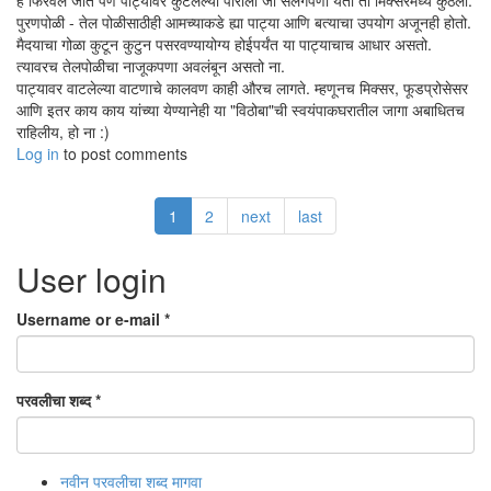
हे फिरवले जाते पण पाट्यावर कुटलेल्या पारीला जो सलगपणा येतो तो मिक्सरमध्ये कुठला.
पुरणपोळी - तेल पोळीसाठीही आमच्याकडे ह्या पाट्या आणि बत्याचा उपयोग अजूनही होतो.
मैदयाचा गोळा कुटून कुटुन पसरवण्यायोग्य होईपर्यंत या पाट्याचाच आधार असतो.
त्यावरच तेलपोळीचा नाजूकपणा अवलंबून असतो ना.
पाट्यावर वाटलेल्या वाटणाचे कालवण काही औरच लागते. म्हणूनच मिक्सर, फूडप्रोसेसर
आणि इतर काय काय यांच्या येण्यानेही या "विठोबा"ची स्वयंपाकघरातील जागा अबाधितच
राहिलीय, हो ना :)
Log in
to post comments
1
2
next
last
User login
Username or e-mail
*
परवलीचा शब्द
*
नवीन परवलीचा शब्द मागवा