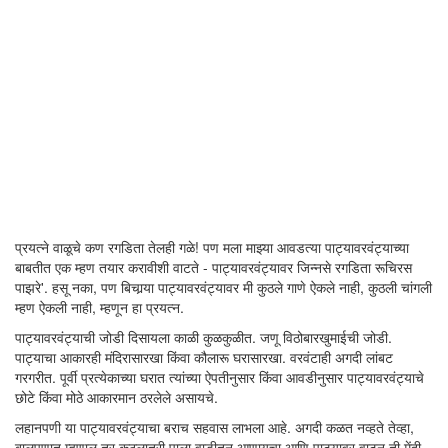
प्रयत्ने वाळूचे कण रगडिता तेलही गळे! पण मला माझ्या आवडत्या पाट्यावरवंट्याच्या
बाबतीत एक म्हण तयार करावीशी वाटते - पाट्यावरवंट्यावर जिन्नसे रगडिता रूचिरस
पाझरे'. हसू नका, पण बिचार्‍या पाट्यावरवंट्यावर मी कुठले गाणे ऐकले नाही, कुठली चांगली
म्हण ऐकली नाही, म्हणून हा प्रयत्न.
पाट्यावरवंट्याची जोडी दिसायला काळी कुळकुळीत. जणू विठोबारखुमाईची जोडी.
पाट्याचा आकारही मंदिरासारखा किंवा कौलारू घरासारखा. वरवंटाही अगदी लांबट
गरगरीत. पूर्वी प्रत्येकाच्या घरात त्यांच्या ऐपतीनुसार किंवा आवडीनुसार पाट्यावरवंट्याचे
छोटे किंवा मोठे आकारमान ठरलेले असायचे.
लहानपणी या पाट्यावरवंट्याचा बराच सहवास लाभला आहे. अगदी कळत नव्हते तेव्हा,
बालपणात म्हणाल तर कुठलातरी पाला वाडीतून आणायचा आणि पाट्यावर वाटून ती मेंदी