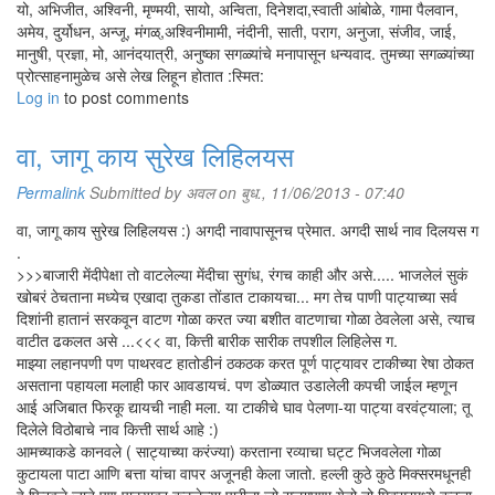
यो, अभिजीत, अश्विनी, मृण्मयी, सायो, अन्विता, दिनेशदा,स्वाती आंबोळे, गामा पैलवान,
अमेय, दुर्योधन, अन्जू, मंगळ्,अश्विनीमामी, नंदीनी, साती, पराग, अनुजा, संजीव, जाई,
मानुषी, प्रज्ञा, मो, आनंदयात्री, अनुष्का सगळ्यांचे मनापासून धन्यवाद. तुमच्या सगळ्यांच्या
प्रोत्साहनामुळेच असे लेख लिहून होतात :स्मित:
Log in
to post comments
वा, जागू काय सुरेख लिहिलयस
Permalink
Submitted by
अवल
on बुध., 11/06/2013 - 07:40
वा, जागू काय सुरेख लिहिलयस :) अगदी नावापासूनच प्रेमात. अगदी सार्थ नाव दिलयस ग
.
>>>बाजारी मेंदीपेक्षा तो वाटलेल्या मेंदीचा सुगंध, रंगच काही और असे..... भाजलेलं सुकं
खोबरं ठेचताना मध्येच एखादा तुकडा तोंडात टाकायचा... मग तेच पाणी पाट्याच्या सर्व
दिशांनी हातानं सरकवून वाटण गोळा करत ज्या बशीत वाटणाचा गोळा ठेवलेला असे, त्याच
वाटीत ढकलत असे ...<<< वा, कित्ती बारीक सारीक तपशील लिहिलेस ग.
माझ्या लहानपणी पण पाथरवट हातोडीनं ठकठक करत पूर्ण पाट्यावर टाकीच्या रेषा ठोकत
असताना पहायला मलाही फार आवडायचं. पण डोळ्यात उडालेली कपची जाईल म्हणून
आई अजिबात फिरकू द्यायची नाही मला. या टाकीचे घाव पेलणा-या पाट्या वरवंट्याला; तू
दिलेले विठोबाचे नाव कित्ती सार्थ आहे :)
आमच्याकडे कानवले ( साट्याच्या करंज्या) करताना रव्याचा घट्ट भिजवलेला गोळा
कुटायला पाटा आणि बत्ता यांचा वापर अजूनही केला जातो. हल्ली कुठे कुठे मिक्सरमधूनही