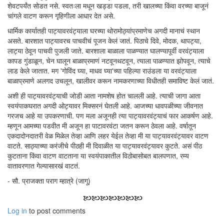
शेवटपर्यंत सोडत नसे. स्वतःला मधून खड्डा पडला, तरी खालच्या किंवा वरच्या बाजूनं
चांगले वाटण करून गृहिणीला आधार देत असे.
धार्मिक कार्यातही पाट्यावरवंट्याला घरच्या थोरामोठ्यांप्रमाणेच अगदी मानाचं स्थान
असते. बारशात पाट्यावरच पाचवीचं पूजन केलं जातं. पिठाचे दिवे, मोदक, थापट्या,
लाट्या ठेवून पाचवी पुजली जाते. बारशाला बाळाला पाळण्यात घालण्यापूर्वी वरवंट्याला
कापड गुंडाळून, चेन घालून बाळाप्रमाणं नटवूनथटवून, त्याला पाळण्यात झोपवून, त्याचे
लाड केले जातात. मग 'गोविंद घ्या, माधव घ्या'च्या पहिल्या राउंडला या वरवंट्याला
बाळाप्रमाणे अलगद उचलून, खालीवर करून नामकरणाच्या विधीतही समाविष्ट केलं जातं.
अशी ही पाट्यावरवंट्याची जोडी आता नामशेष होत चालली आहे. त्याची जागा आता
स्वयंपाकघरात अगदी ओट्यावर मिक्सरनं घेतली आहे. आजच्या धावपळीच्या जीवनात
गरजच आहे या उपकरणाची. पण मला अजूनही त्या पाट्यावरवंट्याचं फार आकर्षण आहे.
म्हणून आमच्या पडवीत मी अजून हा पाटावरवंटा जतन करून ठेवला आहे. वर्षातून
एकदादोनदातरी वेळ मिळेल तेव्हा आणि लहर येईल तेव्हा मी या पाट्यावरवंट्यावर वाटण
वाटते. साठ्याच्या करंजीचे पीठही मी दिवाळीत या पाट्यावरवंट्यावर कुटते. असं पीठ
कुटताना किंवा वाटण वाटताना या स्वयंपाकातील विठोबासोबत बालपणात, रम्य
वातावरणात गेल्यासारखं वाटतं.
- सौ. प्राजक्ता पराग म्हात्रे (जागू)
Log in
to post comments