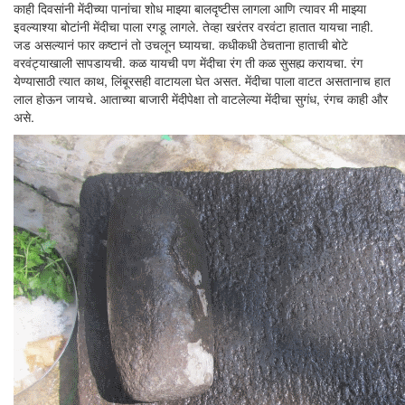
काही दिवसांनी मेंदीच्या पानांचा शोध माझ्या बालदृष्टीस लागला आणि त्यावर मी माझ्या
इवल्याश्या बोटांनी मेंदीचा पाला रगडू लागले. तेव्हा खरंतर वरवंटा हातात यायचा नाही.
जड असल्यानं फार कष्टानं तो उचलून घ्यायचा. कधीकधी ठेचताना हाताची बोटे
वरवंट्याखाली सापडायची. कळ यायची पण मेंदीचा रंग ती कळ सुसह्य करायचा. रंग
येण्यासाठी त्यात काथ, लिंबूरसही वाटायला घेत असत. मेंदीचा पाला वाटत असतानाच हात
लाल होऊन जायचे. आताच्या बाजारी मेंदीपेक्षा तो वाटलेल्या मेंदीचा सुगंध, रंगच काही और
असे.