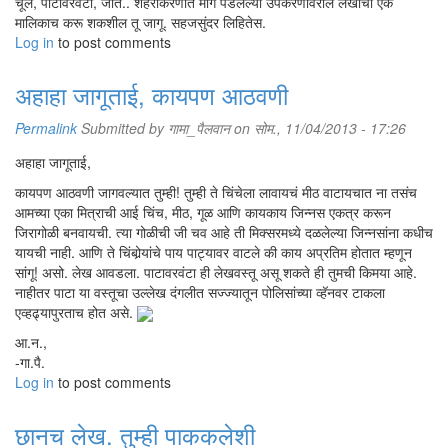
चूल, पाटावरवंटा, जातं.. शहरीकरणात मागे पडलेल्या उपकरणांवरील लेखांची एक
मालिकाच करू शकशील तू जागू. सहजसुंदर लिहितेस.
Log in
to post comments
अहाहा जागूताई, कायपण आठवणी
Permalink
Submitted by
गामा_पैलवान
on सोम., 11/04/2013 - 17:26
अहाहा जागूताई,
कायपण आठवणी जागवल्यात तुम्ही! तुम्ही ते चिंचेला लावायचं मीठ वाटायचात ना तसंच
आमच्या एका मित्राची आई चिंच, मीठ, गूळ आणि कायकाय जिन्नस एकत्र करून
जिरागोळी बनवायची. त्या गोळीची जी चव आहे ती मिक्सरमध्ये दळलेल्या जिन्नसांना कधीच
यायची नाही. आणि ते चिंबोर्‍यांचे पाय पाट्यावर वाटले की काय अप्रतिम होतात म्हणून
सांगू! असो. लेख आवडला. पाटावरवंटा ही लेखवस्तू असू शकते ही तुमची किमया आहे.
नाहीतर पाटा या वस्तूचा उल्लेख दंगलीत सज्ज्यातून पोलिसांच्या व्हॅनवर टाकला
एव्हढ्यापुरताच होत असे.
आ.न.,
-गा.पै.
Log in
to post comments
छानच लेख. तुम्ही पाककलेशी