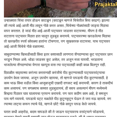
उन्हाळ्यात चिंचा तयार होऊन काटळून (काटळून म्हणजे चिंचेतील बिया काढणं) झाल्या
की त्याचे आई-आजी मीठ लावून गोळे करत असत. चि़ंचेच्या गोळ्यांसाठी जाड्या मिठाचा
वापर करतात. हे जाडं मीठ आई-आजी पाट्यावर जाडसर वाटायच्या. मीपण हे मीठ
वाटताना पाट्यावर मिठात हात घालून लुडबूड करायचे. पाट्यावरच्या खरडलेल्या मिठाचा
तो खरखरीत स्पर्श कोवळ्या हातांना टोचणारा, पण सुखकारक वाटायचा. याच पाट्यावर
आई-आजी चिंचेचे गोळे वळायच्या.
साबुदाण्याच्या खिचडीसाठी किंवा इतर कशासाठी लागणारा शेंगदाण्याचा कूट पाट्यावर छान
भरडून निघत असे. थोडा जाडसर कूट असेल, तर अजून मजा यायची. भरडताना
भाजलेल्या शेंगदाण्यांचा येणारा खरपूस वास त्या पाट्यालाही काही काळ बिलगून राही.
दिवाळीत साठ्याच्या करंज्या करतानाही करंजीचे पीठ कुटण्यासाठी पाट्यावरवंट्याचा
उपयोग केला जायचा. अजून उपयोग व्हायचा, तो म्हणजे पापडाचे पीठ कुटण्यासाठी. हे
काम भाऊ किंवा वडील किंवा आजूबाजूची एखादी दणकट बाई करायची. कारण हे ताकदीचं
काम असायचं. पण सगळ्याच कामात लुडबुडायचं, ही सवय असल्यानं मीपण मध्येमध्ये
बिचार्‍या पिठावर घाव घालायचा प्रयत्न करायचे. पण फार कठीण काम आहे, हे समजून
पाय मागे घ्यायचे. पापडाचे घट्ट मळलेले पीठ कुटूनकुटून घेऊन ते जरा मऊ व्हायचे. मग
त्याच्या लाट्या करून त्याचे पेढे, म्हणजे छोटे गोळे कापून पापड केले जायचे.
घरात कधी अक्रोड, बदाम सापडले की ते जाऊन पाट्यावरच वरवंट्याने फोडायचे,
झाडावर येणारे गावठी बदामही लाल होऊन झाडावरून पडले, की ते आणून पाट्यावर