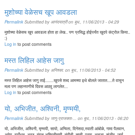
मुशोच्या वेळेसच खूप आवडला
Permalink
Submitted by
आनंदयात्री
on बुध., 11/06/2013 - 04:29
मुशोच्या वेळेसच खूप आवडला होता हा लेख.. पण प्रसिद्ध होईपर्यंत खुदपे कंट्रोल किया..
:)
Log in
to post comments
मस्त लिहिल आहेस जागु
Permalink
Submitted by
अनिश्का.
on बुध., 11/06/2013 - 04:52
मस्त लिहिल आहेस जागु ताई.......खुपसे शब्द आमच्या इथे बोलले जातात....ते वाचुन
मला पण लहानपणीचे दिवस आठवु लागलेत...
Log in
to post comments
यो, अभिजीत, अश्विनी, मृण्मयी,
Permalink
Submitted by
जागू-प्राजक्ता-...
on बुध., 11/06/2013 - 06:20
यो, अभिजीत, अश्विनी, मृण्मयी, सायो, अन्विता, दिनेशदा,स्वाती आंबोळे, गामा पैलवान,
अमेय, दुर्योधन, अन्जू, मंगळ्,अश्विनीमामी, नंदीनी, साती, पराग, अनुजा, संजीव, जाई,