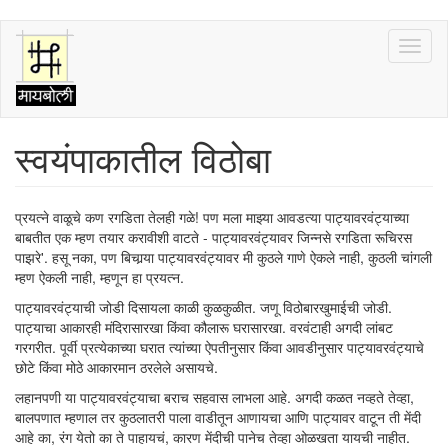
Skip
Toggl
to
naviga
main
content
स्वयंपाकातील विठोबा
प्रयत्ने वाळूचे कण रगडिता तेलही गळे! पण मला माझ्या आवडत्या पाट्यावरवंट्याच्या
बाबतीत एक म्हण तयार करावीशी वाटते - पाट्यावरवंट्यावर जिन्नसे रगडिता रूचिरस
पाझरे'. हसू नका, पण बिचार्‍या पाट्यावरवंट्यावर मी कुठले गाणे ऐकले नाही, कुठली चांगली
म्हण ऐकली नाही, म्हणून हा प्रयत्न.
पाट्यावरवंट्याची जोडी दिसायला काळी कुळकुळीत. जणू विठोबारखुमाईची जोडी.
पाट्याचा आकारही मंदिरासारखा किंवा कौलारू घरासारखा. वरवंटाही अगदी लांबट
गरगरीत. पूर्वी प्रत्येकाच्या घरात त्यांच्या ऐपतीनुसार किंवा आवडीनुसार पाट्यावरवंट्याचे
छोटे किंवा मोठे आकारमान ठरलेले असायचे.
लहानपणी या पाट्यावरवंट्याचा बराच सहवास लाभला आहे. अगदी कळत नव्हते तेव्हा,
बालपणात म्हणाल तर कुठलातरी पाला वाडीतून आणायचा आणि पाट्यावर वाटून ती मेंदी
आहे का, रंग येतो का ते पाहायचं, कारण मेंदीची पानेच तेव्हा ओळखता यायची नाहीत.