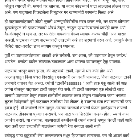
फोडून त्यातली बी, म्हणजे गर खायचा. या बदाम फोडण्यानं पाटा लाललाल होऊन जात
असे. पण पाट्याला चिकटलेला चिमूटभर गर खाण्यानंही परमानंद मिळत असे.
ही पाट्यावरवंट्याची जोडी नुसती अन्नपूर्णादेवीचीच मदत करत नसे, तर घरात कोणाला
दुखलंखुपलं की झाडपाल्याची औषधं ठेचून, रगडून प्रथमोपचाराचं कार्यही करत असे.
वैद्यकीयदृष्टीनं म्हणाल, तर घरातील बायकांना वेगळा व्यायाम करण्याचीही गरज भासत
नव्हती. पाट्यावर वाटण वाटण्यासाठी लाइटची नव्हे तर श्रमाची गरज असे. त्यामुळे पंधरा
मिनिटं पाटा-वरवंटा छान व्यायाम करवून घ्यायचा.
पूर्वी या पाट्यावरवंट्याचा धाकही असे घरोघरी. राग आला, की पाट्यावर ठेचून काढेन/
आपटेन, वरवंटा घालेन डोक्यात/टाळक्यात अशा धमक्या घराघरातून ऐकू यायच्या.
पाट्याचा भरपूर वापर झाला, की पाट्याची टाकी, म्हणजे धार कमी होत असे.
आठवड्यातून किंवा पंधरा दिवसांतून एकदातरी त्या काळी पाथरवट, किंवा पाट्याला टाकी
लावणारे दारावर येत असत. त्यांची "टाकीयेsssssss " अशी हाक ऐकू आली की आई
त्यांना बोलवून पाट्याला टाकी लावून घेत असे. ही टाकी लावणारा एक लोखंडी जाड
तासणी पाट्यावर ठेवून त्यावर हातोडीनं ठकठक करत ठोकून गाळलेल्या जागा भराच्या
तुटक रेषांप्रमाणे पूर्ण पाट्यावर टाकीच्या रेषा ठोकत. हे बघताना मला तसं करण्याची फार
इच्छा होई. मी कधीतरी खेळ म्हणून आमच्या घरातली तासणी घेऊन हातोड्यानं तासणी
पाट्यावर ठोकायचा प्रयत्न करायचे. पण पाटा फार शिस्तीचा कडक होता. ज्याचं काम
त्यानंच करावे, या तत्त्वाचा. माझ्यासाठी कध्धीकध्धी त्यानं नरमाई म्हणून घेतली नाही आणि
मला कधी एका शब्दाचीही गाळलेल्या जागेची रेषा बनवता आली नाही.
वयोवृद्ध पाटा कुटुंबाची सेवा करूनकरून मधून झिजायला लागायचा. पण तो आपलं कार्य