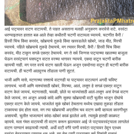
आई पाट्यावर वाटण वाटायची. ते पाहत असताना मलाही अनुकरण करावेसे वाटे. वरवंटा
धरण्याइतपत हातात बळ आले तेव्हा कधीतरी चटणी वाटायला घ्यायचे. चटणीत कैरी /
हिरवी चिंच किंवा करवंद, खोबर्‍याचे तुकडे किंवा खरवडलेले खोबरे, जाड मीठ, मिरची
घ्यायचे. पहिले खोबर्‍याचे तुकडे ठेचायचे, मग त्यावर मिरची, कैरी / हिरवी चिंच किंवा
करवंद, मीठ टाकून सगळे एकत्र ठेचायचे. मग ते सर्व जिन्नस पाट्याच्या खालच्या बाजूला
घेऊन वरवंट्यानं घसपटून वाटत वरच्या भागावर न्यायचे. एकदा वाटून चटणी बारीक
व्हायची नाही. मग परत वरचे वाटण खाली घेऊन अजून एकदोनदा वाटून ही चटणी बारीक
वाटायची. ही चटणी आठवूनच तोंडाला पाणी सुटतं.
भाजी आणि मासे, मटणाच्या रश्शाचे वाटणही या पाट्यावर वाटल्यानं अगदी चविष्ट
लागायचं. भाजी आणि माश्यांसाठी खोबरं, मिरच्या, आलं, लसूण हे सगळं एकत्र वाटून
वाटण केलं जायचं, मटणासाठी, चवळी, छोले या भाज्यांसाठी आलं-लसूण असं वेगळं वाटण
केले जायचं, तर अजून अख्खे कांदे आणि सुक्या खोबर्‍याची वाटी चुलीत भाजून दोघांचे
एकत्र वाटण केले जायचे. भाजलेलं सुकं खोबरं ठेचताना मध्येच एखादा तुकडा तोंडात
टाकायचा छंद होता मला. मग त्या खोबर्‍याची अप्रतिम चव वाटण कमी व्हायला कारणीभूत
असायची. चुलीत भाजल्यानं कांदा-खोबरं काळं झालेलं असे. त्यामुळे हातही काळपट
व्हायचे. मला गंमत वाटायची ती वाटण करून झाल्यावर आई जे पाट्यावरवंट्याला लागलेलं
वाटण पाण्यानं काढायची त्याची. अर्धी वाटी वगैरे पाणी वरवंटा पाट्यावर ठेवून प्रथम
वरवंटा तेवढ्याश्या पाण्यात धूत असे. मग तेच पाणी पाट्याच्या सर्व दिशांनी हातानं