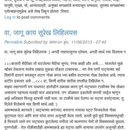
मानुषी, प्रज्ञा, मो, आनंदयात्री, अनुष्का सगळ्यांचे मनापासून धन्यवाद. तुमच्या सगळ्यांच्या
प्रोत्साहनामुळेच असे लेख लिहून होतात :स्मित:
Log in
to post comments
वा, जागू काय सुरेख लिहिलयस
Permalink
Submitted by
अवल
on बुध., 11/06/2013 - 07:40
वा, जागू काय सुरेख लिहिलयस :) अगदी नावापासूनच प्रेमात. अगदी सार्थ नाव दिलयस ग
.
>>>बाजारी मेंदीपेक्षा तो वाटलेल्या मेंदीचा सुगंध, रंगच काही और असे..... भाजलेलं सुकं
खोबरं ठेचताना मध्येच एखादा तुकडा तोंडात टाकायचा... मग तेच पाणी पाट्याच्या सर्व
दिशांनी हातानं सरकवून वाटण गोळा करत ज्या बशीत वाटणाचा गोळा ठेवलेला असे, त्याच
वाटीत ढकलत असे ...<<< वा, कित्ती बारीक सारीक तपशील लिहिलेस ग.
माझ्या लहानपणी पण पाथरवट हातोडीनं ठकठक करत पूर्ण पाट्यावर टाकीच्या रेषा ठोकत
असताना पहायला मलाही फार आवडायचं. पण डोळ्यात उडालेली कपची जाईल म्हणून
आई अजिबात फिरकू द्यायची नाही मला. या टाकीचे घाव पेलणा-या पाट्या वरवंट्याला; तू
दिलेले विठोबाचे नाव कित्ती सार्थ आहे :)
आमच्याकडे कानवले ( साट्याच्या करंज्या) करताना रव्याचा घट्ट भिजवलेला गोळा
कुटायला पाटा आणि बत्ता यांचा वापर अजूनही केला जातो. हल्ली कुठे कुठे मिक्सरमधूनही
हे फिरवले जाते पण पाट्यावर कुटलेल्या पारीला जो सलगपणा येतो तो मिक्सरमध्ये कुठला.
पुरणपोळी - तेल पोळीसाठीही आमच्याकडे ह्या पाट्या आणि बत्याचा उपयोग अजूनही होतो.