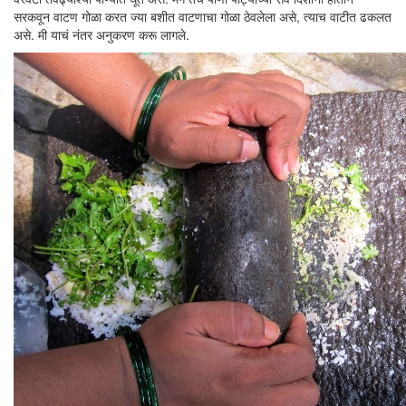
सरकवून वाटण गोळा करत ज्या बशीत वाटणाचा गोळा ठेवलेला असे, त्याच वाटीत ढकलत
असे. मी याचं नंतर अनुकरण करू लागले.