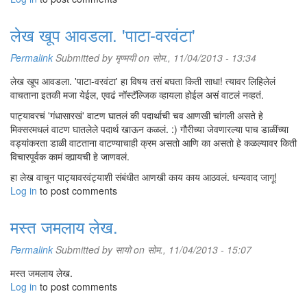
लेख खूप आवडला. 'पाटा-वरवंटा'
Permalink
Submitted by
मृण्मयी
on सोम., 11/04/2013 - 13:34
लेख खूप आवडला. 'पाटा-वरवंटा' हा विषय तसं बघता किती साधा! त्यावर लिहिलेलं
वाचताना इतकी मजा येईल, एवढं नॉस्टॅल्जिक व्हायला होईल असं वाटलं नव्हतं.
पाट्यावरचं 'गंधासारखं' वाटण घातलं की पदार्थाची चव आणखी चांगली असते हे
मिक्सरमधलं वाटण घातलेले पदार्थ खाऊन कळलं. :) गौरीच्या जेवणारल्या पाच डाळींच्या
वड्यांकरता डाळी वाटताना वाटण्याचाही क्रम असतो आणि का असतो हे कळल्यावर किती
विचारपूर्वक कामं व्ह्यायची हे जाणवलं.
हा लेख वाचून पाट्यावरवंट्याशी संबंधीत आणखी काय काय आठवलं. धन्यवाद जागू!
Log in
to post comments
मस्त जमलाय लेख.
Permalink
Submitted by
सायो
on सोम., 11/04/2013 - 15:07
मस्त जमलाय लेख.
Log in
to post comments