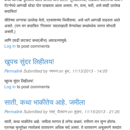
पॅटर्नमधे आणखी थोडा पोत दाखवता आला असता. रंग, वास, चवी, असे काही उल्लेख
कदाचित!
सीतेच्या लग्नाचा उल्लेख येतो, प्रकाशच्या थिसीसचा. असे धागे आणखी वाढवता आले
असते. (पण मग कदाचित 'निरामय' सदराखाली येण्यापेक्षा कथांमधेच जास्त शोभली
असती.)
आणि एवढी कटकट कथा(बीज) आवडल्यामुळे.
Log in
to post comments
खुपच सुंदर लिहीलय!
Permalink
Submitted by
गमभन
on बुध., 11/13/2013 - 14:05
खुपच सुंदर लिहीलय!
Log in
to post comments
साती, कथा भाकीतेय आहे. जमीला
Permalink
Submitted by
गामा_पैलवान
on शुक्र., 11/15/2013 - 21:26
साती, कथा भाकीतेय आहे. जमीला मरणार हे लगेच कळतं. तरीपण मन सुन्न होतंच.
प्रत्यक्ष मृत्यूपेक्षा त्यावेळचं वातावरण अधिक सर्द असतं. ते वातावरण अचूकपणे शब्दांत