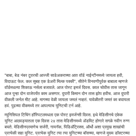
"बाबा, बेड नंबर टूवरची आज्जी साडेअकराच्या आत वॉर्ड नाईन्टीनमध्ये जायला हवी,
विदाऊट फेल. कल सुबह एक डेअरी मिल्क पक्की", सीतेने विनवणीपूर्वक बाबाला म्हणजे
वॉर्डमधल्या शिकाऊ नर्सला बजावले. आज पोस्ट इमर्ज दिवस. काल चोवीस तास जागून
आज पुन्हा दोन वाजेपर्यंत काम असणार. दुपारी किमान दोन तास झोप हवीच. आज दुपारी
वीकली जर्नल मीट आहे. मागच्या वेळी जायला जमलं नव्हतं. यावेळीतरी जमतं का बघायला
हवं. पुढच्या वीकमध्ये तर आपल्याच युनिटची टर्न आहे.
म्युनिसिपल टिचिंग हॉस्पिटलमधला एक पोस्ट इमर्जन्सी दिवस. इथे मेडिसीनचे एकेक
युनिट आठवड्यातला एक दिवस २४ तास मेडिसीनमध्ये अ‍ॅडमिट होणारे सगळे नवीन रुग्ण
बघते. मेडिसीनप्रमाणेच सर्जरी, गायनॅक, पिडिअ‍ॅट्रिक्स, ऑर्थो अशा प्रमुख शाखांची
प्रत्येकी सहा युनिट. प्रत्येक युनिट त्या त्या युनिटच्या बॉसच्या, म्हणजे मुख्य डॉक्टरच्या