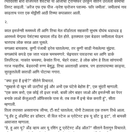
त्यादिवशी बारा वाजेपर्यंत शेवटची या आजीची ट्रान्सफर उरकून सीतेने उरलेली कामाची
लिस्ट काढली. 'अरेंज एफ एफ पीज -फ्रेश फ्रोजन प्लाज्मा- फॉर जमीला'. जमीलाचं नाव
काढताच परत एक मोठ्ठीशी आठी तिच्या कपाळावर आली.
२.
काल इमर्जन्सी रूममध्ये ती आणि तिचा मेल वॉर्डातला सहकारी सुभाष दोघंच धडाधड इ
आरमध्ये येणार्‍या पेशंटच्या मार्‍याला तोंड देत होते. इतक्यात एका बेडवर जमीलाला घेऊन
चारपाच लोक सरळ आत घुसले.
सगळ्या बायकाच. कुणी पंजाबी ड्रेस घातलेल्या, तर कुणी साडी नेसलेल्या सुंदर्‍या.
सगळ्यांचे कपडे एक जात भडक चमचमणारे. चेहर्‍यावर पावडरचा थर आणि डार्क
लिपस्टिक. नाकांत चमक्या, केसांत पिना, चेहरे राकट. हे लोक कोण हे तिला सांगायची
गरज नव्हतीच. बेडवरची रुग्ण बेशुद्ध. तिचा अवतारही असाच. पण हातापायाच्या काड्या,
सुरकुतलेली कातडी आणि पोटाचा नगारा.
''क्या हुवा है इन्हे?" सीतेने विचारलं.
"सुबहसे दो खून की उल्टीयां हुई और अभी एक घंटेसे बेहोश है", एक सुंदरी म्हणाली.
"एक काम करो, एक कोई तो इधर रुको. बाकी लोग बाहर जाओ और इमर्जन्सी का पेपर
बनाके लाओ कॅजुअल्टी ऑफिसरके पास से. तब तक मैं इन्हे चेक करती हूं", सीता
म्हणाली.
तिला तपासत असतानाच जीन्स, टी-शर्ट घातलेला, पोनी टेलवाला एक तरूण तिथे आला.
"यू हॅव टू अ‍ॅडमिट हर डॉक्टर. वी विल स्टेज अ प्रोटेस्ट इफ यू डोंट डू इट", तो बायकी
आवाजात म्हणाला.
"हे, हू आर यू? अँड व्हाय आर यू रशिंग टू प्रोटेस्ट अँड ऑल?" सीताने वैतागून विचारले.