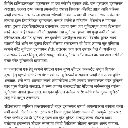
टिचिंग हॉस्पिटलमधला 'ट्रान्सफर' हा एक मजेशीर प्रकार आहे. दोन प्रकारचे ट्रान्सफर
असतात. एखादा रुग्ण समजा इमर्जन्सीत एखाद्या विभागात अ‍ॅडमिट झाला आणि पहिल्या
काही तपासण्यांनंतर त्याला वेगळ्या स्पेश्यालिटीच्या उपचारांची गरज लागणार असेल तर
होणार्‍या इंटर डिपार्टमेंटल ट्रान्सफर. म्हणजे सर्जरी ते मेडिसीन, मेडिसीन ते गायनॅक
अशा. दुसर्‍या इंट्राडिपार्टमेंटल ट्रान्सफर. एखादा रुग्ण एका युनिटमधून एकदा डिसचार्ज
कार्ड घेऊन बाहेर पडला की तो तहहयात त्या युनिटचा झाला. मग पुन्हा कधी तो त्या
हॉस्पिटलात अ‍ॅडमिट झालाच, तर इमर्जन्सी रात्रीपुरतं त्या त्या दिवशीचं युनिट त्याची
काळजी घेतं आणि मग दुसर्‍या दिवशी बॉसच्या राऊंडनंतर तो पेशंट त्याच्या मूळ युनिटला
म्हणजे पॅरेंट युनिटला ट्रान्सफर होतो. रात्रभर काय काय उपचार केले ते व्यवस्थित
ट्रान्सफर पेपरवर लिहून, ऑफिसमधून नविन युनिटचा स्टँप मारून बाराच्या आत नर्सने तो
पेशंट पॅरेंट युनिटमध्ये हलवायचा.
या प्रकाराचा एक हेतू म्हणजे पेशंटना एकच मुख्य डॉक्टर कन्सल्टंट म्हणून मिळावेत.
दुसरा हेतू म्हणजे इंटरेस्टिंग पेशंट त्या त्या युनिटकडेच राहावेत. काही रोग फारच दुर्मिळ
असतात. असे रुग्ण आल्यास त्याचे डायग्नोसिस आणि उपचार करण्याकरता पेरेंट युनिटने
फार श्रम घेतलेले असतात. हे रुग्ण त्यांच्या केसस्टडीसह मेडिकल जर्नल्समधून त्यांच्या
युनिटच्या नावाने झळकतात. मग एका युनिटने केलेल्या परिश्रमांचे श्रेय दुसर्‍या युनिटने
लाटू नये म्हणून ट्रान्सफर.
सीतेसारख्या ज्युनियर हाऊसमनसाठी मात्र ट्रान्सफर म्हणजे आपल्यावरचा कामाचा बोजा
कमी करणे. जितके जास्त ट्रान्सफर तितकं दुसर्‍या दिवशी काम कमी. त्यामुळे 'ट्रान्सफर
पेशंट फ्रॉम ए एस के युनिट टू एक्स वाय झेड युनिट' अशाप्रकारचं शेवटचं वाक्य
पेशंटच्या ट्रान्सफर शीटवर सगळ्यात शेवटी लिहिताना सीतेला भलताच आनंद व्हायचा.