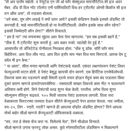
"वी आर फ्रॉम सहेली- द रेप्युटेड एन जी ओ फॉर सेक्शुअल मायनॉरिटीज.शी इज अवर
मेंबर. अँड वी विल नॉट टॉलरेट एनी पार्शियालिटी विथ हर ट्रीटमेंट ओन्ली बिकॉज शी इज
वन ऑफ अस", तो तडकत बोलला.
"अरे बाबा, तुम लोग लडाई पे क्यों उतर आये? इसकी कंडिशन देखके इसको अ‍ॅडमिट तो
करनाही है, चाहे मायनॉरिटीवाली हो या मेजॉरिटीवाली. लेकीन इसके साथ कौन रहेगा?
इसकी जिम्मेदारी कौन लेगा?" सीतेने विचारले.
" हम है ना!" त्या मगाचच्या सुंदर्‍या आत येता येता म्हणाल्या. "हम सब इसकी बहनें है,"
"ठीक है. मै ट्रीटमेंट शुरू करती हुं. आप बाहर रुको. पहलेही देर हुई है."
आत्तापर्यंत तो अ‍ॅजिटेटेड पोनीवाला निवळला होता. "थँक यू डॉक. सॉरी फॉर माय
बिहेवियर. आय विल लीव नाउ. आय विल ड्रॉप माय नंबर विथ माय सिस्टर्स. आस्क देम टू
कॉल मी इन केस."
" या आता", सीता मनात म्हणाली आणि पेशंटकडे वळली. एकंदर लक्षणांवरून पेशंट लिवर
फेल्युअरची वाटत होती. हे पेशंट बेशुद्ध व्हायची दोन कारणे. एक हिपॅटिक एनसेफॅलोपथी.
लिवरचं काम बंद पडल्याने काही विषारी द्रव्ये तयार होऊन मेंदूचं काम बंद पाडतात किंवा
दुसरं कारण म्हणजे हायपोग्लायसेमिया - रक्तातली साखर लिवरचे काम नीट न चालल्याने
अतिशय कमी होणे. तिने पेशंटची ब्लड शुगर चेक केली. पस्तीस. लगेच तिला शुगर
सोल्यूसन शीरेतून चढवलं. १०० मिली जाताच पेशंट हलायला लागली. तिला जरा
वेळाकरता सिस्टरच्या ताब्यात देऊन सीतेने कॅज्युअल्टी पेपर हातात घेतला. नाव जमीला,
वय-२५, लिंग - स्त्री. स्त्री? म्हणजे ही आपल्या वॉर्डात अ‍ॅडमिट होणार? तिने आपला
मोर्चा बाहेर सीओ म्हणजे कॅज्युअल्टी ऑफिसरकडे वळवला.
"सर, जरा हे सेक्स चेंज करा ना. फिमेलचे मेल", तिने सीओला विनवले.
सीओ म्हणजे उगाच फ्रस्टू लोक असत. कुठे स्पेश्यालिटीला अ‍ॅडमिशन न मिळाल्याने