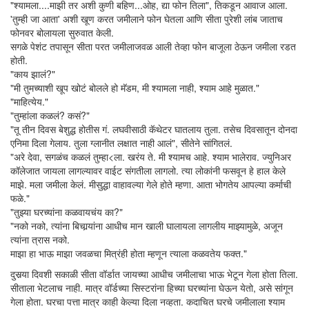
"श्यामला....माझी तर अशी कुणी बहिण...ओह, द्या फोन तिला", तिकडून आवाज आला.
'तुम्ही जा आता' अशी खूण करत जमीलाने फोन घेतला आणि सीता पुरेशी लांब जाताच
फोनवर बोलायला सुरुवात केली.
सगळे पेशंट तपासून सीता परत जमीलाजवळ आली तेव्हा फोन बाजूला ठेऊन जमीला रडत
होती.
"काय झालं?"
"मी तुमच्याशी खूप खोटं बोलले हो मॅडम, मी श्यामला नाही, श्याम आहे मुळात."
"माहित्येय."
"तुम्हांला कळलं? कसं?"
"तू तीन दिवस बेशुद्ध होतीस गं. लघवीसाठी कॅथेटर घातलाय तुला. तसेच दिवसातून दोनदा
एनिमा दिला गेलाय. तुला ग्लानीत लक्षात नाही आलं", सीतेने सांगितलं.
"अरे देवा, सगळंच कळलं तुम्हा<ला. खरंय ते. मी श्यामच आहे. श्याम भालेराव. ज्युनिअर
कॉलेजात जायला लागल्यावर वाईट संगतीला लागलो. त्या लोकांनी फसवून हे हाल केले
माझे. मला जमीला केलं. मीसुद्धा वाहावल्या गेले होते म्हणा. आता भोगतेय आपल्या कर्माची
फळे."
"तुझ्या घरच्यांना कळवायचंय का?"
"नको नको, त्यांना बिचार्‍यांना आधीच मान खाली घालायला लागलीय माझ्यामुळे, अजून
त्यांना त्रास नको.
माझा हा भाऊ माझा जवळचा मित्रंही होता म्हणून त्याला कळवतेय फक्त."
दुसर्‍या दिवशी सकाळी सीता वॉर्डात जायच्या आधीच जमीलाचा भाऊ भेटून गेला होता तिला.
सीताला भेटलाच नाही. मात्र वॉर्डच्या सिस्टरांना हिच्या घरच्यांना घेऊन येतो, असे सांगून
गेला होता. घरचा पत्ता मात्र काही केल्या दिला नव्हता. कदाचित घरचे जमीलाला श्याम