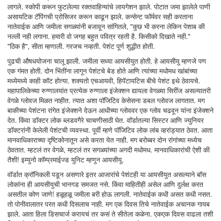
लागले. स्कोपी करून फुटलेल्या रक्तवाहिन्यांचे लायगेशन झाले. पोटात जमा झालेले पाणी
असायटिक टॅपिंगची प्रोसिजर करून काढून झाले. कन्सेन्ट फॉर्मवर सही करताना
नातेवाईक आणि जमीला सगळ्यांनी बजावून सांगितले, "कुछ भी करना लेकिन पेशाब की
नल्ली नही लगाना. हमारी वो जगह बहुत पवित्र रहती है. किसीको दिखाते नही."
"ठिक है", सीता म्हणाली. गरजच नव्हती. पेशंट पूर्ण शुद्धीत होती.
पुढची औषधयोजना चालू झाली. जमीला सध्या आयसीयुत होती. हे आयसीयु म्हणजे पण
एक गंमत होती. दोन भिंतींना लागून पेशंटचे बेड होते आणि त्यांच्या मधोमध खांबांच्या
मध्येमध्ये काही कॉट होत्या. शक्यतो एचआयवी, हिपॅटायटिस बीचे पेशंट इथे ठेवायचे.
महापालिकेच्या रुग्णालयांत प्रत्येक रुग्णाला इंजेक्शन द्यायला वेगळ्या सिरींज असल्यातरी
वेगळे ग्लोवज मिळत नाहीत. त्यात अशा पॉजिटिव केसेसना डबल ग्लोवज लागतात. मग
बाकीच्या पेशंटना रांगेत इंजेक्शने देऊन आधीच्या ग्लोववर एक ग्लोव चढवून यांना इंजेक्शने
देत. किंवा डॉक्टर लोक ब्लडवगैरे चाचणीसाठी घेत. वॉर्डातल्या सिस्टर आणि ज्युनियर
डॉक्टरांनी केलेली पेशंटची व्यवस्था. पूर्वी म्हणे पॉजिटिव लोक लांब व्हरांड्यात ठेवत. आता
मानवाधिकाराच्या दृष्टिकोनातून असे करता येत नाही. मग बरोब्बर दोन रांगांच्या मध्येच
ठेवतात. म्हटलं तर वेगळे, म्हटलं तर सगळ्यांच्या अगदी मधोमध. मानवाधिकारांची ऐशी की
तैशी! इम्युनो कॉम्प्रमाईज्ड युनिट म्हणून आयसीयू.
वॉर्डात क्रॉनिकली पडून असणारे इतर आजारांचे पेशंटही या आयसीयुत असल्याने बॉस
लोकांना ही आयसीयुची भानगड समजत नसे. किंवा माहितीही असेल आणि दुर्लक्ष करत
असतील कोण जाणे! हळूहळू जमीला बरी होऊ लागली. नातेवाईक कधी असत कधी नसत.
तो पोनीवालातर परत कधी दिसलाच नाही. मग एक दिवस तिचे नातेवाईक अचानक गायब
झाले. आता हिला डिसचार्ज करायचं तर कसं ते सीतेला कळेना. एकएक दिवस वाढला तशी