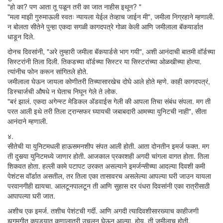
"हो का? पण आता तू पळून तरी का जात नाहीस इथून? "
"मला माझी गुरुमाऊली स्वतः न्यायला येईल तेव्हाच जाईन मी", जमीला निग्रहाने म्हणाली.
न बोलता सीतेने पुन्हा एकदा सगळी कागदपत्रे गोळा केली आणि जमीलाला बॅकयार्डात
धाडून दिले.
दोनच दिवसांनी, "अरे तुम्हारी जमीला बॅकयार्डसे भाग गयी", अशी आनंदाची बातमी वॉर्डच्या
सिस्टरांनी तिला दिली. तिकडच्या वॉर्डच्या सिस्टर या सिस्टरांच्या ओळखीच्या होत्या.
त्यांनीच फोन करून सांगितले होते.
जमीलाला घेऊन जायला कोणीतरी तिच्यासारखेच दोघे आले होते म्हणे. काही कागदपत्रं,
डिस्चार्जची औषधे न घेताच निघून गेले ते लोक.
"बरं झालं. एकदा अगेन्स्ट मेडिकल अ‍ॅडवाईस गेली की आपला तिचा संबंध संपला. मग ती
परत आली इथे तरी तिला ट्रान्सफर घ्यायची जबाबदारी आमच्या युनिटची नाही", सीता
आनंदाने म्हणाली.
४.
सीतेची या युनिटमधली हाऊसमनशीप संपत आली होती. आता दोनतीन इमर्ज फक्त. मग
ती दुसर्‍या युनिटमध्ये जाणार होती. आजकाल प्रकाशही अगदी चांगला वागत होता. तिला
शिकवत होता. हल्ली कामे पटापट उरकत असल्याने इमर्जन्सीच्या आदल्या दिवशी कमी
पेशंटस वॉर्डात असतील, तर तिला एका तासावरच असलेल्या आपल्या घरी जाउन यायला
परवानगीही द्यायचा. आलटूनपालटून ती आणि सुहास दर पंधरा दिवसांनी एका रात्रीसाठी
आपापल्या घरी जात.
अशीच एक इमर्ज. तशीच पेशंटची गर्दी. आणि अगदी त्यादिवशीसारख्याच काहीजणी
झगमगीत कपड्यात कुणालातरी उचलून घेऊन आल्या. होय. ती जमीलाच होती.