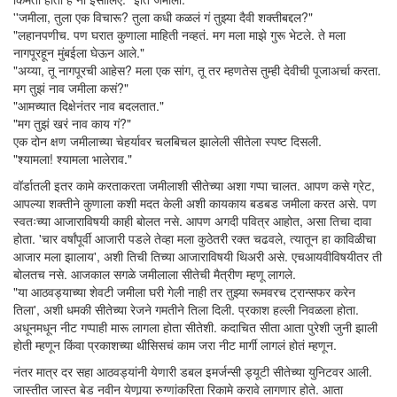
''जमीला, तुला एक विचारू? तुला कधी कळलं गं तुझ्या दैवी शक्तीबद्दल?"
"लहानपणीच. पण घरात कुणाला माहिती नव्हतं. मग मला माझे गुरू भेटले. ते मला
नागपूरहून मुंबईला घेऊन आले."
"अय्या, तू नागपूरची आहेस? मला एक सांग, तू तर म्हणतेस तुम्ही देवीची पूजाअर्चा करता.
मग तुझं नाव जमीला कसं?"
"आमच्यात दिक्षेनंतर नाव बदलतात."
"मग तुझं खरं नाव काय गं?"
एक दोन क्षण जमीलाच्या चेहर्यावर चलबिचल झालेली सीतेला स्पष्ट दिसली.
"श्यामला! श्यामला भालेराव."
वॉर्डातली इतर कामे करताकरता जमीलाशी सीतेच्या अशा गप्पा चालत. आपण कसे ग्रेट,
आपल्या शक्तीने कुणाला कशी मदत केली अशी कायकाय बडबड जमीला करत असे. पण
स्वतःच्या आजाराविषयी काही बोलत नसे. आपण अगदी पवित्र आहोत, असा तिचा दावा
होता. 'चार वर्षांपूर्वी आजारी पडले तेव्हा मला कुठेतरी रक्त चढवले, त्यातून हा काविळीचा
आजार मला झालाय', अशी तिची तिच्या आजाराविषयी थिअरी असे. एचआयवीविषयीतर ती
बोलतच नसे. आजकाल सगळे जमीलाला सीतेची मैत्रीण म्हणू लागले.
"या आठवड्याच्या शेवटी जमीला घरी गेली नाही तर तुझ्या रूमवरच ट्रान्सफर करेन
तिला', अशी धमकी सीतेच्या रेजने गमतीने तिला दिली. प्रकाश हल्ली निवळला होता.
अधूनमधून नीट गप्पाही मारू लागला होता सीतेशी. कदाचित सीता आता पुरेशी जुनी झाली
होती म्हणून किंवा प्रकाशच्या थीसिसचं काम जरा नीट मार्गी लागलं होतं म्हणून.
नंतर मात्र दर सहा आठवड्यांनी येणारी डबल इमर्जन्सी ड्यूटी सीतेच्या युनिटवर आली.
जास्तीत जास्त बेड नवीन येणार्‍या रुग्णांकरिता रिकामे करावे लागणार होते. आता