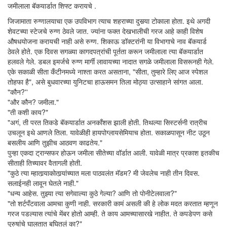
जमीलाला बॅकयार्डात शिफ्ट करायचे .
जिजामाता रुग्णालयाचा एक उपविभाग त्याच शहराच्या दुसर्‍या टोकाला होता. इथे अगदी
शेवटच्या स्टेजचे रुग्ण ठेवले जात. ज्यांना फक्त देखभालीची गरज आहे काही विशेष
औषधयोजना करायची नाही असे रुग्ण. शिकाऊ डॉक्टरांनी या विभागाचे नाव बॅकयार्ड
ठेवले होते. एक दिवस सगळ्या कागदपत्रांची पूर्तता करून जमीलाला त्या बॅकयार्डात
हलवले गेले. डबल इमर्जचे रुग्ण मार्गी लावायच्या नादात सगळे जमीलाला विसरूनही गेले.
एके सकाळी सीता कँटीनमध्ये नाश्ता करत असताना, "सीता, तुम्हारे लिए आज स्पेशल
तोहफा है", असे बुधवारच्या युनिटचा हाऊसमन तिला मोठ्या उत्साहाने सांगत आला.
"कौन?''
"और कौन? जमीला."
"ती कशी काय?"
"अगं, ती परत तिकडे बॅकयार्डात अनकाँशस झाली होती. तिथल्या सिस्टर्सनी रात्रीच
उचलून इथे आणले तिला. यावेळीही हायपोग्लायसेमियाच होता. सकाळपासून नीट उठून
बसलीय आणि तुझीच आठवण काढतेय."
पुन्हा एकदा ट्रान्सफर होऊन जमीला सीतेच्या वॉर्डात आली. यावेळी मात्र प्रकाश इतकीच
सीताही तिच्यावर वैतागली होती.
"कुठे त्या म्हातार्‍याकोतार्‍यांच्यात मला पाठवलंत मॅडम? मी जेवलेच नाही तीन दिवस.
सलाईनही लावून घेतले नाही."
"धन्य आहेस. तुझ्या त्या सगेवाल्या कुठे गेल्या? आणि तो पोनीटेलवाला?"
"तो शर्टपँटवाला आमचा कुणी नाही. सरकारी कामं असली की हे लोक मदत करतात म्हणून
गरज पडल्यास त्यांचे मेंबर होतो आम्ही. ते काय आमच्यासारखे नाहीत. ते कपडेपण कसे
पुरुषांचे घालतात बघितलं का?"