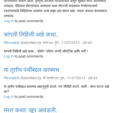
त्रयस्थपणे वाचता आली. मृत्युची अटळता प्रेडिक्टेबल असून सुखांत शेवट केल्याबद्द्ल
धन्यवाद. मेडिकल बॅकग्राऊंड असणार्‍या कथा मोस्टली वाचकाला येनकेनप्रकारे
रडवण्यासाठी लिहिलेल्या असतात असा माझा ठाम समज आहे. त्याला अपवाद केल्याबद्द्ल
धन्यवाद.
Log in
to post comments
चांगली लिहिली आहे कथा..
Permalink
Submitted by
पराग
on गुरु., 11/07/2013 - 09:43
चांगली लिहिली आहे कथा.. 'डोमेन' नॉलेज अगदी ऑथेंटीक आणि भारी !
Log in
to post comments
या तृतीय पंथींबद्दल कायमच
Permalink
Submitted by
मी नताशा
on गुरु., 11/07/2013 - 09:43
या तृतीय पंथींबद्दल कायमच सहानुभूती वाटते. पण भीतीही वाटते. साती - सत्य घटना आहे
का?
Log in
to post comments
मस्त कथा! खूप आवडली.