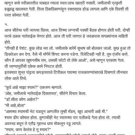
म्हणून कसे स्वीकारतील याबद्दल त्याला स्वतःलाच खात्री नसावी. जमीलाची प्रकृती
हळूहळू खालावत गेली. तिला ठिकठिकाणांहून रक्तस्राव होऊ लागला आणि एके दिवशी ती
परत कोमात गेली.
५.
आज सीतेचा घरी जायचा दिवस. आज तिच्या लग्नाची पक्की बैठक होणार होती घरी. दोन्ही
घरचे ठळक नातेवाईक येणार होते. आज ती घरी जाणार हे जवळपास सगळ्यांनाच माहिती
होते.
"तीनही है पेशंट. कुछ लोड मत लो. जमीलाके बारेमें सुभाष को बोलकर जाओ. कुछ हुआ तो
डिक्लेअर कर देगा. वैसे भी मॉर्गमें शिफ्ट करना पडेगा. रिलेटिवही नही है. तुम एंजॉय करो.
कौन है आपका खुषनसीब राम, उसकी फोटो तो लेके आओ", असे म्हणून प्रकाश गेला.
ती जाण्यापूर्वीची एकेक कामे निपटत होती.
इतक्यात शुभ्र पांढर्‍या कपड्यातले टिपीकल गावच्या राजकारण्यांसारखे दिसणारे तीनचार
लोक आले तिथे.
"कुठे आहे माझा श्याम?" एकजण म्हणाले.
'ओह, जमीलाचे नातेवाईक दिसतायत', सीतेने विचार केला.
"डॉ.सीता कोण आहेत?"
"मी आहे,बोला"
"आमच्या श्यामची भेट घडवून आणलीत तुम्ही मॅडम्, खूप आभारी आहे मी."
श्याम डीप कोमात होता. कुणाचीही भेट घ्यायच्या पार पलीकडे गेला होता तो. त्याची
अवस्था बघून ते प्रौढ गृहस्थ धाय मोकलून रडू लागले.
"श्याम, काय केलंस हे तू श्याम?"