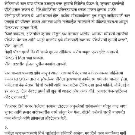
कँटिनमध्ये चार घास पोटात ढकलून परत कुणाचे रिपोर्टस् घेऊन ये, कुणाचा इमर्जन्सी
सीटी स्कॅन करून घे, रेडिऑलॉजीच्या रजिस्ट्रारला मस्का मारून कुणाचं अर्जंट
सोनोग्राफी करून घे, असं चाललं होतं. मध्येच सोशलवर्करला गुळ लावून जमीलासाठी चार
प्लाझ्मा बॅग सँक्शन करून आणल्या आणि नातेवाईक नसल्याने ती पॅकेटस् स्वतःच आणून
सिस्टरच्या हातात दिली.
"घ्या! च्यायला, इंजिनीयर व्हायचं सोडून इथं मरायला आलोय. आमच्या बरोबरचे लाखोंची
पॅकेजेस घेतायत आणि आम्ही बसलोय इथे लोकांसाठी रक्ताच्या पॅकेजेसची हमाली करत",
सीता म्हणाली.
नेहमी पोस्ट इमर्ज दिवशी सगळे हाऊस ऑफिसर असेच थकून फ्रस्ट्रेट असायचे.
सिस्टरने तिला चहा पाजला.
सीता तरतरीत होऊन पुढील कामांना लागली.
सात वाजता प्रकाश झोप काढून आला. सगळ्या पेशंट्सच्या वर्कअपमधल्या राहिलेल्या
कामांबद्दल छत्तीस तास न झोपलेल्या सीतेला झापण्याचा कार्यक्रम यथासांग चालला होता.
जमीलाचा बेड येताच "हिची स्कोपी आणि असायटिक टॅपिंग उद्या झाले पाहिजे. मोबिलाईज
हर फास्ट. टिल नेक्स्ट इमर्ज शी शूड बी आऊट ऑफ अवर वॉर्ड. आयदर वेज-व्हर्टिकल
ऑर ट्रान्सवर्स."
दिवसभर तिने मरमर केलेल्या कामाचा टोट्टल अनुल्लेख! सगेवाल्यांना शोधून काढ अशा
सूचना आणि हजार बारीकसारीक कामे सांगून रेज गेला. सीतेने कसेबसे रात्री बारापर्यंत
काम संपवले आणि झोपायला हॉस्टेलवर गेली.
३.
जमीला म्हणाल्याप्रमाणे तिचे नातेवाईक शनिवारी आलेच. मग तिचे काम व्यवस्थित मार्गी