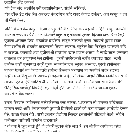
एक्झमिन अँड कन्फर्म."
"शी ईज नॉट अलॉविंग एनी एक्झामिनेशन", सीतेने सांगितले.
"देन लीव्ह ईट अँड रिड अबाऊट कॅस्ट्रेशन फॉर अवर नेक्स्ट राऊंड". असे म्हणून ए एस
सी मॅडम गेल्या.
सीतेने वेळात वेळ काढून मोठ्या उत्सुकतेने कॅस्ट्रेटेड मेल्सबद्दलची माहिती वाचून काढली.
भारतात रस्त्यांवर पैसे मागत फिरणारे बहुतांश तृतीयपंथी एकतर दिखावा करणारे खरेखुरे
पुरुषच असतात किंवा अंडकोष/ वीर्यकोष काढून टाकलेले पुरूष. शक्यतो मुलगा वयात
येण्याआधीच ही अंडकोष काढण्याची क्रिया करतात. बहुतेक वेळा निर्जंतुक उपकरणे वगैरे
न वापरता. त्यासाठी अशा तृतीयपंथी टोळ्यांचा खास हजाम असतो. हे सगळे सहन करणारा
वाचलाच तर आयुष्यभर मेल हॉर्मोन्स - पुरुषी संप्रेरकांची उणीव त्याच्यात राहते. स्त्री
हार्मोन्स काही प्रमाणात स्त्री पुरूष सगळ्यांच्यातच स्रवत असतात. पुरुषी हार्मोन्सचा
प्रभाव गेल्याने मग केवळ स्त्री हार्मोन्स शिल्लक असणार्‍या या व्यक्तीचे शरीर हळूहळू
स्त्रीसारखे दिसू लागते. आवाजही बदलतो. वाईट संगतीच्या नादाने लैंगिक मार्गाने पसरणारे
आजार, एडस्, हेपॅटायटिस बी या लोकांना गाठतात. बाकी या लोकांच्या सामाजिक आणि
ऐतिहासिक पार्श्वभूमीविषयीही खूप संदर्भ होते, पण सीतेला ते सगळे वाचायला एवढ्या
धावपळीत वेळ नव्हता.
बर्‍याच दिवसांत जमीलाच्या नातेवाईकांचा पत्ता नव्हता. 'आजकाल ती गायनॅक वॉर्डजवळ
जाऊन बसते आणि लेबररुममध्ये कुणाची डिलीवरी झाली की नव्या बाळाला आशीर्वाद देऊन
पैसे, खाऊ घेऊन येते', अशी तक्रार वॉर्डाच्या सिस्टर इनचार्जनी सीतेकडे केली. सीतेने
जमीलाला याविषयी चांगलेच खडसावले.
" तो क्या मै खुद जाती हुं? वो लोगही बुलाके लेके जाते है, हम लोगोंका आशीर्वाद बहोत
किंमती होता है ना इसीलिए." इति जमीला.