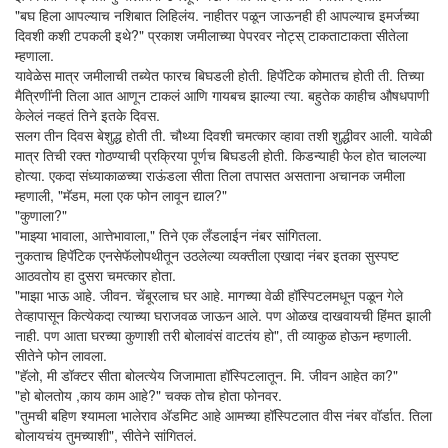
"बघ हिला आपल्याच नशिबात लिहिलंय. नाहीतर पळून जाऊनही ही आपल्याच इमर्जच्या
दिवशी कशी टपकली इथे?" प्रकाश जमीलाच्या पेपरवर नोट्‍स्‌ टाकताटाकता सीतेला
म्हणाला.
यावेळेस मात्र जमीलाची तब्येत फारच बिघडली होती. हिपॅटिक कोमातच होती ती. तिच्या
मैत्रिणींनी तिला आत आणून टाकलं आणि गायबच झाल्या त्या. बहुतेक काहीच औषधपाणी
केलेलं नव्हतं तिने इतके दिवस.
सलग तीन दिवस बेशुद्ध होती ती. चौथ्या दिवशी चमत्कार व्हावा तशी शुद्धीवर आली. यावेळी
मात्र तिची रक्त गोठण्याची प्रक्रिया पूर्णच बिघडली होती. किडन्याही फेल होत चालल्या
होत्या. एकदा संध्याकाळच्या राऊंडला सीता तिला तपासत असताना अचानक जमीला
म्हणाली, "मॅडम, मला एक फोन लावून द्याल?"
"कुणाला?"
"माझ्या भावाला, आत्तेभावाला," तिने एक लँडलाईन नंबर सांगितला.
नुकताच हिपॅटिक एनसेफॅलोपथीतून उठलेल्या व्यक्तीला एखादा नंबर इतका सुस्पष्ट
आठवतोय हा दुसरा चमत्कार होता.
"माझा भाऊ आहे. जीवन. चेंबूरलाच घर आहे. मागच्या वेळी हॉस्पिटलमधून पळून गेले
तेव्हापासून कित्येकदा त्याच्या घराजवळ जाऊन आले. पण ओळख दाखवायची हिंमत झाली
नाही. पण आता घरच्या कुणाशी तरी बोलावंसं वाटतंय हो", ती व्याकुळ होऊन म्हणाली.
सीतेने फोन लावला.
"हॅलो, मी डॉक्टर सीता बोलत्येय जिजामाता हॉस्पिटलातून. मि. जीवन आहेत का?"
"हो बोलतोय ,काय काम आहे?" चक्क तोच होता फोनवर.
"तुमची बहिण श्यामला भालेराव अ‍ॅडमिट आहे आमच्या हॉस्पिटलात वीस नंबर वॉर्डात. तिला
बोलायचंय तुमच्याशी", सीतेने सांगितलं.