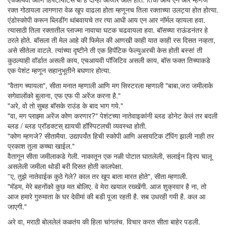
रक्त गोठायला लागणारा वेळ खूप वाढला होता म्हणूनच तिला रक्ताच्या उलट्या होत होत्या.
एंडोस्कोपी करून ब्लिडींग थांबवायचे तर त्या आधी आय एन आर नॉर्मल व्हायला हवा.
त्यासाठी तिला रक्तातील प्लाज्मा नावाचा घटक चढवायला हवा. बॉसच्या राऊंडनंतर हे
ठरले होते. बॉसला ती मेल आहे की फिमेल की आणखी काही यात काही रस दिसत नव्हता,
असे सीतेला वाटले. त्यांच्या दृष्टीने ती एक हिपॅटिक फेल्युअरची केस होती बस्स! ती
कुठल्याही वॉर्डात असली काय, एचआयवी पॉजिटिव असली काय, बॉस फक्त तिच्याकडे
एक पेशंट म्हणून सहानुभूतीने बघणार होत्या.
"वैताग च्यायला", सीता मनात म्हणाली आणि मग सिस्टरला म्हणाली "बाबा,जरा जमीलाके
सगेवालोंको बुलाना, एफ एफ पी अरेंज करना है."
"अरे, वो तो सुबह बॉसके राउंड के बाद भाग गये."
"वा, मग प्लाझ्मा अरेंज कोण करणार?" पेशंटच्या नातेवाइकांनी ब्लड डोनेट केलं तर बदली
ब्लड / ब्लड प्रॉडक्टस् द्यायची हॉस्पिटलची व्यवस्था होती.
"कोण म्हणजे? सीतामैया. उद्यापर्यंत हिची स्कोपी आणि असायटिक टॅपिंग झाली नाही तर
प्रकाश तुला कच्चा खाईल."
वैतागून सीता जमीलाकडे गेली. नाकातून एक नळी पोटात घातलेली, सलाईन ड्रिप चालू
असलेली जमीला थोडी बरी दिसत होती कालपेक्षा.
''ए, तुझे नातेवाईक कुठे गेले? काल तर खूप बाता मारत होते", सीता म्हणाली.
"मॅडम, मेरे बहनोंको कुछ मत बोलिए. वे मेरा खयाल रख्खेंगी. आज शुक्रवार है ना, तो
आज हमारे गुरुमाता के घर देवीमां की बडी पूजा रहती है. सब उधरही गयी है. कल आ
जाएगी."
अरे वा, मराठी बोललेलं कळतंय की हिला चांगलंच. विचार करत सीता बाहेर पडली.