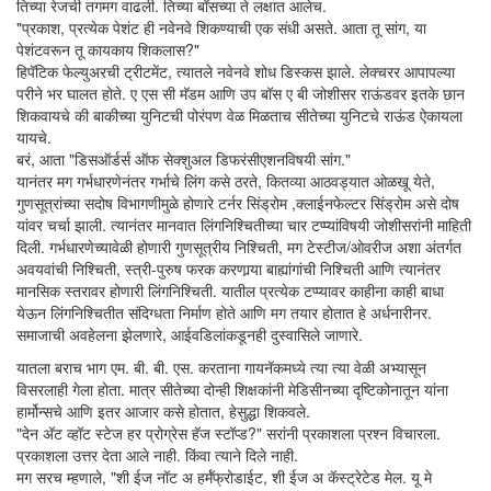
तिच्या रेजची तगमग वाढली. तिच्या बॉसच्या ते लक्षात आलेच.
"प्रकाश, प्रत्येक पेशंट ही नवेनवे शिकण्याची एक संधी असते. आता तू सांग, या
पेशंटवरून तू कायकाय शिकलास?"
हिपॅटिक फेल्युअरची ट्रीटमेंट, त्यातले नवेनवे शोध डिस्कस झाले. लेक्चरर आपापल्या
परीने भर घालत होते. ए एस सी मॅडम आणि उप बॉस ए बी जोशीसर राऊंडवर इतके छान
शिकवायचे की बाकीच्या युनिटची पोरंपण वेळ मिळताच सीतेच्या युनिटचे राऊंड ऐकायला
यायचे.
बरं, आता "डिसऑर्डर्स ऑफ सेक्शुअल डिफरंसीएशनविषयी सांग."
यानंतर मग गर्भधारणेनंतर गर्भाचे लिंग कसे ठरते, कितव्या आठवड्यात ओळखू येते,
गुणसूत्रांच्या सदोष विभागणीमुळे होणारे टर्नर सिंड्रोम ,क्लाईनफेल्टर सिंड्रोम असे दोष
यांवर चर्चा झाली. त्यानंतर मानवात लिंगनिश्चितीच्या चार टप्प्यांविषयी जोशीसरांनी माहिती
दिली. गर्भधारणेच्यावेळी होणारी गुणसूत्रीय निश्चिती, मग टेस्टीज/ओवरीज अशा अंतर्गत
अवयवांची निश्चिती, स्त्री-पुरुष फरक करणार्‍या बाह्यांगांची निश्चिती आणि त्यानंतर
मानसिक स्तरावर होणारी लिंगनिश्चिती. यातील प्रत्येक टप्प्यावर काहीना काही बाधा
येऊन लिंगनिश्चितीत संदिग्धता निर्माण होते आणि मग तयार होतात हे अर्धनारीनर.
समाजाची अवहेलना झेलणारे, आईवडिलांकडूनही दुस्वासिले जाणारे.
यातला बराच भाग एम. बी. बी. एस. करताना गायनॅकमध्ये त्या त्या वेळी अभ्यासून
विसरलाही गेला होता. मात्र सीतेच्या दोन्ही शिक्षकांनी मेडिसीनच्या दृष्टिकोनातून यांना
हार्मोन्सचे आणि इतर आजार कसे होतात, हेसुद्धा शिकवले.
"देन अ‍ॅट व्हॉट स्टेज हर प्रोग्रेस हॅज स्टॉप्ड?" सरांनी प्रकाशला प्रश्न विचारला.
प्रकाशला उत्तर देता आले नाही. किंवा त्याने दिले नाही.
मग सरच म्हणाले, "शी ईज नॉट अ हर्मॅफ्रोडाईट, शी ईज अ कॅस्ट्रेटेड मेल. यू मे