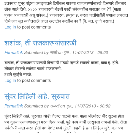
इतक्यात शुभ्र पांढर्‍या कपड्यातले टिपीकल गावच्या राजकारण्यांसारखे दिसणारे तीनचार
लोक आले तिथे. >>>> राजकारणी मंडळी एवढी संवेदनशील असतात का ?? (माझा
प्रश्न अजागळही असू शकेल..) राजकारण, इभ्रत इ. करता नातीगोतीही पणाला लावतात
तिथे एका मृत व्यक्तिसाठी एवढा खटाटोप करतील का ? (वै. मत, कृ गै नसावा.)
Log in
to post comments
शशांक, ती राजकारण्यांसारखी
Permalink
Submitted by
साती
on गुरु., 11/07/2013 - 06:00
शशांक, ती राजकारण्यांसारखी दिसणारी मंडळी म्हणजे श्यामचे काका, बाबा इ. होते.
लोकल लेवलचे त्यांच्या गावचे राजकारणी.
इथले मुंबईचे नव्हते.
Log in
to post comments
सुंदर लिहिली आहे. सुरुवात
Permalink
Submitted by
राजसी
on गुरु., 11/07/2013 - 06:52
सुंदर लिहिली आहे. सुरुवात थोडी क्लिष्ट वाटली मला, माझा ऑल्मोस्ट धीर सुटला होता
पण दुसर्‍या प्रकरणापासून मस्त ग्रिप आली. पुढे काय याची उत्सुकता ताणली गेली. सीता
सर्वतोपरी मदत करत होती पण पेशंट मध्ये गुंतली नव्हती हे छान लिहिल्यामुळे, मला पण