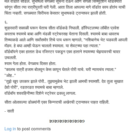
मेल वॉर्डात सोडले. सुभाषला सगळ्या सूचना देऊन आणि सगळी सिच्युएशन थोडक्यात
सांगून सीता त्या रात्रीपुरती घरी गेली. आता तिला आपल्या मागे वॉर्डात काय होतंय याची
चिंता नव्हती. सगळ्यात सिरीयस केसतर सुभाषकडे ट्रान्सफर झाली होती.
६.
शुक्रवारी सकाळी घरून येताच सीता वॉर्डकडे निघाली. हॉस्पिटलच्या लॉबीत प्रवेश
करताच श्यामचे बाबा आणि मंडळी स्ट्रेचरसह येताना दिसली. श्यामचे बाबा धावतच
तिच्याकडे आले आणि सर्वांसमोर तिचे पाय धरून म्हणाले, "नशिबानेच भेट घडवली आपली
मॅडम. हे बघा आम्ही घेऊन चाललो श्यामला. या शेवटच्या पहा त्याला."
वॉर्डबॉयने एका हातात डेथ रजिस्टर पकडून एका हाताने श्यामच्या चेहर्‍यावरची चादर
उचलली.
श्याम गेला होता. वेगळाच दिसत होता.
"कालच रात्री हजाम बोलवून केस कापून घेतले पोरी याचे. घरी न्यायचंय त्याला."
''ओह.."
''तुझे खूप उपकार झाले पोरी.. तुझ्यामुळेच भेट झाली आमची श्यामशी. देव तुला सुखात
ठेवो पोरी", रडतरडत श्यामचे बाबा म्हणाले.
वॉर्डबॉय शववहिनीच्या दिशेने स्ट्रेचर ढकलू लागला.
सीता ओलावल्या डोळ्यांनी एका किन्नराची अखेरची ट्रान्सफर पाहत राहिली.
- साती
Log in
to post comments