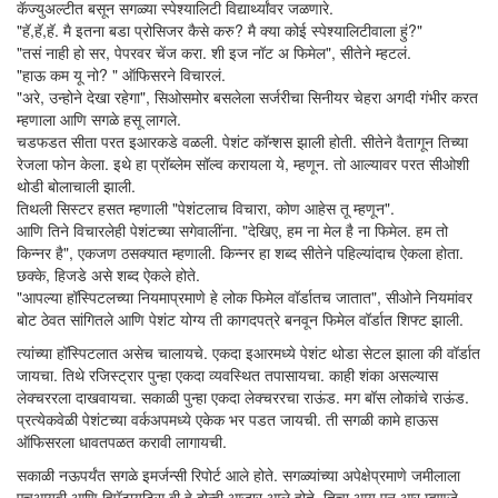
कॅज्युअल्टीत बसून सगळ्या स्पेश्यालिटी विद्यार्थ्यांवर जळणारे.
"हॅ,हॅ,हॅ. मै इतना बडा प्रोसिजर कैसे करु? मै क्या कोई स्पेश्यालिटीवाला हुं?"
"तसं नाही हो सर, पेपरवर चेंज करा. शी इज नॉट अ फिमेल", सीतेने म्हटलं.
"हाऊ कम यू नो? " ऑफिसरने विचारलं.
"अरे, उन्होने देखा रहेगा", सिओसमोर बसलेला सर्जरीचा सिनीयर चेहरा अगदी गंभीर करत
म्हणाला आणि सगळे हसू लागले.
चडफडत सीता परत इआरकडे वळली. पेशंट कॉन्शस झाली होती. सीतेने वैतागून तिच्या
रेजला फोन केला. इथे हा प्रॉब्लेम सॉल्व करायला ये, म्हणून. तो आल्यावर परत सीओशी
थोडी बोलाचाली झाली.
तिथली सिस्टर हसत म्हणाली "पेशंटलाच विचारा, कोण आहेस तू म्हणून".
आणि तिने विचारलेही पेशंटच्या सगेवालींना. "देखिए, हम ना मेल है ना फिमेल. हम तो
किन्नर है", एकजण ठसक्यात म्हणाली. किन्नर हा शब्द सीतेने पहिल्यांदाच ऐकला होता.
छक्के, हिजडे असे शब्द ऐकले होते.
"आपल्या हॉस्पिटलच्या नियमाप्रमाणे हे लोक फिमेल वॉर्डातच जातात", सीओने नियमांवर
बोट ठेवत सांगितले आणि पेशंट योग्य ती कागदपत्रे बनवून फिमेल वॉर्डात शिफ्ट झाली.
त्यांच्या हॉस्पिटलात असेच चालायचे. एकदा इआरमध्ये पेशंट थोडा सेटल झाला की वॉर्डात
जायचा. तिथे रजिस्ट्रार पुन्हा एकदा व्यवस्थित तपासायचा. काही शंका असल्यास
लेक्चररला दाखवायचा. सकाळी पुन्हा एकदा लेक्चररचा राऊंड. मग बॉस लोकांचे राऊंड.
प्रत्येकवेळी पेशंटच्या वर्कअपमध्ये एकेक भर पडत जायची. ती सगळी कामे हाऊस
ऑफिसरला धावतपळत करावी लागायची.
सकाळी नऊपर्यंत सगळे इमर्जन्सी रिपोर्ट आले होते. सगळ्यांच्या अपेक्षेप्रमाणे जमीलाला
एचआयवी आणि हिपॅटायटिस बी हे दोन्ही आजार आले होते. तिचा आय एन आर म्हणजे