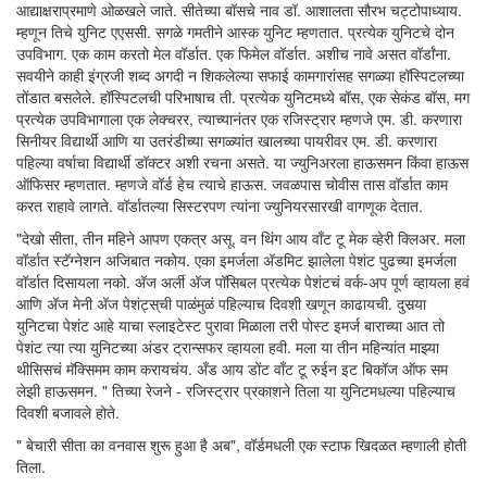
आद्याक्षराप्रमाणे ओळखले जाते. सीतेच्या बॉसचे नाव डॉ. आशालता सौरभ चट्टोपाध्याय.
म्हणून तिचे युनिट एएससी. सगळे गमतीने आस्क युनिट म्हणतात. प्रत्येक युनिटचे दोन
उपविभाग. एक काम करतो मेल वॉर्डात. एक फिमेल वॉर्डात. अशीच नावे असत वॉर्डांना.
सवयीने काही इंग्रजी शब्द अगदी न शिकलेल्या सफाई कामगारांसह सगळ्या हॉस्पिटलच्या
तोंडात बसलेले. हॉस्पिटलची परिभाषाच ती. प्रत्येक युनिटमध्ये बॉस, एक सेकंड बॉस, मग
प्रत्येक उपविभागाला एक लेक्चरर, त्याच्यानंतर एक रजिस्ट्रार म्हणजे एम. डी. करणारा
सिनीयर विद्यार्थी आणि या उतरंडीच्या सगळ्यांत खालच्या पायरीवर एम. डी. करणारा
पहिल्या वर्षाचा विद्यार्थी डॉक्टर अशी रचना असते. या ज्युनिअरला हाऊसमन किंवा हाऊस
ऑफिसर म्हणतात. म्हणजे वॉर्ड हेच त्याचे हाऊस. जवळपास चोवीस तास वॉर्डात काम
करत राहावे लागते. वॉर्डातल्या सिस्टरपण त्यांना ज्युनियरसारखी वागणूक देतात.
"देखो सीता, तीन महिने आपण एकत्र असू. वन थिंग आय वाँट टू मेक व्हेरी क्लिअर. मला
वॉर्डात स्टॅग्नेशन अजिबात नकोय. एका इमर्जला अ‍ॅडमिट झालेला पेशंट पुढच्या इमर्जला
वॉर्डात दिसायला नको. अ‍ॅज अर्ली अ‍ॅज पॉसिबल प्रत्येक पेशंटचं वर्क-अप पूर्ण व्हायला हवं
आणि अ‍ॅज मेनी अ‍ॅज पेशंट्‍स्‌ची पाळंमुळं पहिल्याच दिवशी खणून काढायची. दुसर्‍या
युनिटचा पेशंट आहे याचा स्लाइटेस्ट पुरावा मिळाला तरी पोस्ट इमर्ज बाराच्या आत तो
पेशंट त्या त्या युनिटच्या अंडर ट्रान्सफर व्हायला हवी. मला या तीन महिन्यांत माझ्या
थीसिसचं मॅक्सिमम काम करायचंय. अँड आय डोंट वाँट टू रुईन इट बिकॉज ऑफ सम
लेझी हाऊसमन. " तिच्या रेजने - रजिस्ट्रार प्रकाशने तिला या युनिटमधल्या पहिल्याच
दिवशी बजावले होते.
" बेचारी सीता का वनवास शुरू हुआ है अब", वॉर्डमधली एक स्टाफ खिदळत म्हणाली होती
तिला.