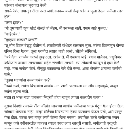
फोनवर बोलायला सुरुवात केली.
सगळे पेशंट तपासून सीता परत जमीलाजवळ आली तेव्हा फोन बाजूला ठेऊन जमीला रडत
होती.
"काय झालं?"
"मी तुमच्याशी खूप खोटं बोलले हो मॅडम, मी श्यामला नाही, श्याम आहे मुळात."
"माहित्येय."
"तुम्हांला कळलं? कसं?"
"तू तीन दिवस बेशुद्ध होतीस गं. लघवीसाठी कॅथेटर घातलाय तुला. तसेच दिवसातून दोनदा
एनिमा दिला गेलाय. तुला ग्लानीत लक्षात नाही आलं", सीतेने सांगितलं.
"अरे देवा, सगळंच कळलं तुम्हा<ला. खरंय ते. मी श्यामच आहे. श्याम भालेराव. ज्युनिअर
कॉलेजात जायला लागल्यावर वाईट संगतीला लागलो. त्या लोकांनी फसवून हे हाल केले
माझे. मला जमीला केलं. मीसुद्धा वाहावल्या गेले होते म्हणा. आता भोगतेय आपल्या कर्माची
फळे."
"तुझ्या घरच्यांना कळवायचंय का?"
"नको नको, त्यांना बिचार्‍यांना आधीच मान खाली घालायला लागलीय माझ्यामुळे, अजून
त्यांना त्रास नको.
माझा हा भाऊ माझा जवळचा मित्रंही होता म्हणून त्याला कळवतेय फक्त."
दुसर्‍या दिवशी सकाळी सीता वॉर्डात जायच्या आधीच जमीलाचा भाऊ भेटून गेला होता तिला.
सीताला भेटलाच नाही. मात्र वॉर्डच्या सिस्टरांना हिच्या घरच्यांना घेऊन येतो, असे सांगून
गेला होता. घरचा पत्ता मात्र काही केल्या दिला नव्हता. कदाचित घरचे जमीलाला श्याम
म्हणून कसे स्वीकारतील याबद्दल त्याला स्वतःलाच खात्री नसावी. जमीलाची प्रकृती
हळूहळू खालावत गेली. तिला ठिकठिकाणांहून रक्तस्राव होऊ लागला आणि एके दिवशी ती