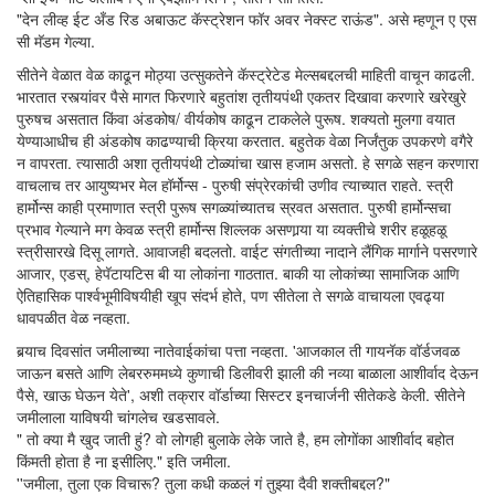
"देन लीव्ह ईट अँड रिड अबाऊट कॅस्ट्रेशन फॉर अवर नेक्स्ट राऊंड". असे म्हणून ए एस
सी मॅडम गेल्या.
सीतेने वेळात वेळ काढून मोठ्या उत्सुकतेने कॅस्ट्रेटेड मेल्सबद्दलची माहिती वाचून काढली.
भारतात रस्त्यांवर पैसे मागत फिरणारे बहुतांश तृतीयपंथी एकतर दिखावा करणारे खरेखुरे
पुरुषच असतात किंवा अंडकोष/ वीर्यकोष काढून टाकलेले पुरूष. शक्यतो मुलगा वयात
येण्याआधीच ही अंडकोष काढण्याची क्रिया करतात. बहुतेक वेळा निर्जंतुक उपकरणे वगैरे
न वापरता. त्यासाठी अशा तृतीयपंथी टोळ्यांचा खास हजाम असतो. हे सगळे सहन करणारा
वाचलाच तर आयुष्यभर मेल हॉर्मोन्स - पुरुषी संप्रेरकांची उणीव त्याच्यात राहते. स्त्री
हार्मोन्स काही प्रमाणात स्त्री पुरूष सगळ्यांच्यातच स्रवत असतात. पुरुषी हार्मोन्सचा
प्रभाव गेल्याने मग केवळ स्त्री हार्मोन्स शिल्लक असणार्‍या या व्यक्तीचे शरीर हळूहळू
स्त्रीसारखे दिसू लागते. आवाजही बदलतो. वाईट संगतीच्या नादाने लैंगिक मार्गाने पसरणारे
आजार, एडस्, हेपॅटायटिस बी या लोकांना गाठतात. बाकी या लोकांच्या सामाजिक आणि
ऐतिहासिक पार्श्वभूमीविषयीही खूप संदर्भ होते, पण सीतेला ते सगळे वाचायला एवढ्या
धावपळीत वेळ नव्हता.
बर्‍याच दिवसांत जमीलाच्या नातेवाईकांचा पत्ता नव्हता. 'आजकाल ती गायनॅक वॉर्डजवळ
जाऊन बसते आणि लेबररुममध्ये कुणाची डिलीवरी झाली की नव्या बाळाला आशीर्वाद देऊन
पैसे, खाऊ घेऊन येते', अशी तक्रार वॉर्डाच्या सिस्टर इनचार्जनी सीतेकडे केली. सीतेने
जमीलाला याविषयी चांगलेच खडसावले.
" तो क्या मै खुद जाती हुं? वो लोगही बुलाके लेके जाते है, हम लोगोंका आशीर्वाद बहोत
किंमती होता है ना इसीलिए." इति जमीला.
''जमीला, तुला एक विचारू? तुला कधी कळलं गं तुझ्या दैवी शक्तीबद्दल?"