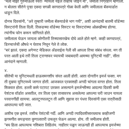
"मला माझी गुरुमाऊली स्वतः न्यायला येईल तेव्हाच जाईन मी", जमीला निग्रहाने म्हणाली.
न बोलता सीतेने पुन्हा एकदा सगळी कागदपत्रे गोळा केली आणि जमीलाला बॅकयार्डात
धाडून दिले.
दोनच दिवसांनी, "अरे तुम्हारी जमीला बॅकयार्डसे भाग गयी", अशी आनंदाची बातमी वॉर्डच्या
सिस्टरांनी तिला दिली. तिकडच्या वॉर्डच्या सिस्टर या सिस्टरांच्या ओळखीच्या होत्या.
त्यांनीच फोन करून सांगितले होते.
जमीलाला घेऊन जायला कोणीतरी तिच्यासारखेच दोघे आले होते म्हणे. काही कागदपत्रं,
डिस्चार्जची औषधे न घेताच निघून गेले ते लोक.
"बरं झालं. एकदा अगेन्स्ट मेडिकल अ‍ॅडवाईस गेली की आपला तिचा संबंध संपला. मग ती
परत आली इथे तरी तिला ट्रान्सफर घ्यायची जबाबदारी आमच्या युनिटची नाही", सीता
आनंदाने म्हणाली.
४.
सीतेची या युनिटमधली हाऊसमनशीप संपत आली होती. आता दोनतीन इमर्ज फक्त. मग
ती दुसर्‍या युनिटमध्ये जाणार होती. आजकाल प्रकाशही अगदी चांगला वागत होता. तिला
शिकवत होता. हल्ली कामे पटापट उरकत असल्याने इमर्जन्सीच्या आदल्या दिवशी कमी
पेशंटस वॉर्डात असतील, तर तिला एका तासावरच असलेल्या आपल्या घरी जाउन यायला
परवानगीही द्यायचा. आलटूनपालटून ती आणि सुहास दर पंधरा दिवसांनी एका रात्रीसाठी
आपापल्या घरी जात.
अशीच एक इमर्ज. तशीच पेशंटची गर्दी. आणि अगदी त्यादिवशीसारख्याच काहीजणी
झगमगीत कपड्यात कुणालातरी उचलून घेऊन आल्या. होय. ती जमीलाच होती.
"बघ हिला आपल्याच नशिबात लिहिलंय. नाहीतर पळून जाऊनही ही आपल्याच इमर्जच्या