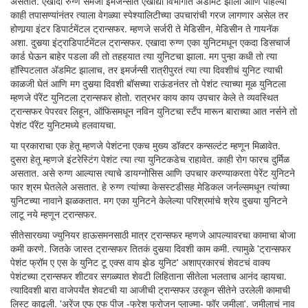
असतात. एखादा रुग्ण समजा इमर्जन्सीत एखाद्या विभागात अ‍ॅडमिट झाला आणि पहिल्या
काही तपासण्यांनंतर त्याला वेगळ्या स्पेश्यालिटीच्या उपचारांची गरज लागणार असेल तर
होणार्‍या इंटर डिपार्टमेंटल ट्रान्सफर. म्हणजे सर्जरी ते मेडिसीन, मेडिसीन ते गायनॅक
अशा. दुसर्‍या इंट्राडिपार्टमेंटल ट्रान्सफर. एखादा रुग्ण एका युनिटमधून एकदा डिसचार्ज
कार्ड घेऊन बाहेर पडला की तो तहहयात त्या युनिटचा झाला. मग पुन्हा कधी तो त्या
हॉस्पिटलात अ‍ॅडमिट झालाच, तर इमर्जन्सी रात्रीपुरतं त्या त्या दिवशीचं युनिट त्याची
काळजी घेतं आणि मग दुसर्‍या दिवशी बॉसच्या राऊंडनंतर तो पेशंट त्याच्या मूळ युनिटला
म्हणजे पॅरेंट युनिटला ट्रान्सफर होतो. रात्रभर काय काय उपचार केले ते व्यवस्थित
ट्रान्सफर पेपरवर लिहून, ऑफिसमधून नविन युनिटचा स्टँप मारून बाराच्या आत नर्सने तो
पेशंट पॅरेंट युनिटमध्ये हलवायचा.
या प्रकाराचा एक हेतू म्हणजे पेशंटना एकच मुख्य डॉक्टर कन्सल्टंट म्हणून मिळावेत.
दुसरा हेतू म्हणजे इंटरेस्टिंग पेशंट त्या त्या युनिटकडेच राहावेत. काही रोग फारच दुर्मिळ
असतात. असे रुग्ण आल्यास त्याचे डायग्नोसिस आणि उपचार करण्याकरता पेरेंट युनिटने
फार श्रम घेतलेले असतात. हे रुग्ण त्यांच्या केसस्टडीसह मेडिकल जर्नल्समधून त्यांच्या
युनिटच्या नावाने झळकतात. मग एका युनिटने केलेल्या परिश्रमांचे श्रेय दुसर्‍या युनिटने
लाटू नये म्हणून ट्रान्सफर.
सीतेसारख्या ज्युनियर हाऊसमनसाठी मात्र ट्रान्सफर म्हणजे आपल्यावरचा कामाचा बोजा
कमी करणे. जितके जास्त ट्रान्सफर तितकं दुसर्‍या दिवशी काम कमी. त्यामुळे 'ट्रान्सफर
पेशंट फ्रॉम ए एस के युनिट टू एक्स वाय झेड युनिट' अशाप्रकारचं शेवटचं वाक्य
पेशंटच्या ट्रान्सफर शीटवर सगळ्यात शेवटी लिहिताना सीतेला भलताच आनंद व्हायचा.
त्यादिवशी बारा वाजेपर्यंत शेवटची या आजीची ट्रान्सफर उरकून सीतेने उरलेली कामाची
लिस्ट काढली. 'अरेंज एफ एफ पीज -फ्रेश फ्रोजन प्लाज्मा- फॉर जमीला'. जमीलाचं नाव