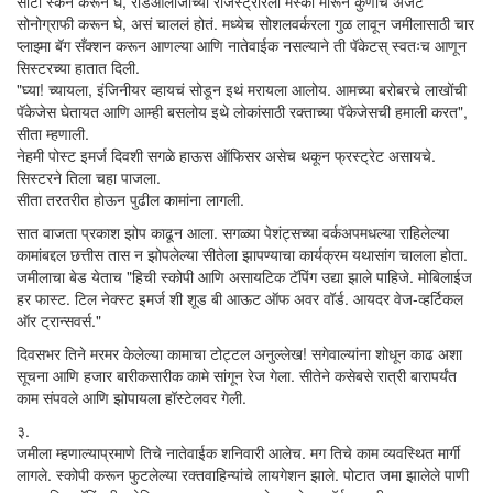
सीटी स्कॅन करून घे, रेडिऑलॉजीच्या रजिस्ट्रारला मस्का मारून कुणाचं अर्जंट
सोनोग्राफी करून घे, असं चाललं होतं. मध्येच सोशलवर्करला गुळ लावून जमीलासाठी चार
प्लाझ्मा बॅग सँक्शन करून आणल्या आणि नातेवाईक नसल्याने ती पॅकेटस् स्वतःच आणून
सिस्टरच्या हातात दिली.
"घ्या! च्यायला, इंजिनीयर व्हायचं सोडून इथं मरायला आलोय. आमच्या बरोबरचे लाखोंची
पॅकेजेस घेतायत आणि आम्ही बसलोय इथे लोकांसाठी रक्ताच्या पॅकेजेसची हमाली करत",
सीता म्हणाली.
नेहमी पोस्ट इमर्ज दिवशी सगळे हाऊस ऑफिसर असेच थकून फ्रस्ट्रेट असायचे.
सिस्टरने तिला चहा पाजला.
सीता तरतरीत होऊन पुढील कामांना लागली.
सात वाजता प्रकाश झोप काढून आला. सगळ्या पेशंट्सच्या वर्कअपमधल्या राहिलेल्या
कामांबद्दल छत्तीस तास न झोपलेल्या सीतेला झापण्याचा कार्यक्रम यथासांग चालला होता.
जमीलाचा बेड येताच "हिची स्कोपी आणि असायटिक टॅपिंग उद्या झाले पाहिजे. मोबिलाईज
हर फास्ट. टिल नेक्स्ट इमर्ज शी शूड बी आऊट ऑफ अवर वॉर्ड. आयदर वेज-व्हर्टिकल
ऑर ट्रान्सवर्स."
दिवसभर तिने मरमर केलेल्या कामाचा टोट्टल अनुल्लेख! सगेवाल्यांना शोधून काढ अशा
सूचना आणि हजार बारीकसारीक कामे सांगून रेज गेला. सीतेने कसेबसे रात्री बारापर्यंत
काम संपवले आणि झोपायला हॉस्टेलवर गेली.
३.
जमीला म्हणाल्याप्रमाणे तिचे नातेवाईक शनिवारी आलेच. मग तिचे काम व्यवस्थित मार्गी
लागले. स्कोपी करून फुटलेल्या रक्तवाहिन्यांचे लायगेशन झाले. पोटात जमा झालेले पाणी