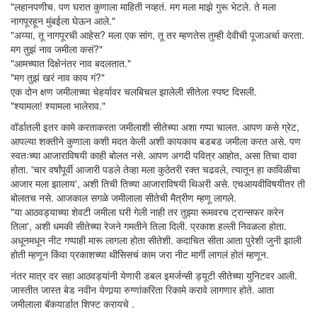
"लहानपणीच. पण घरात कुणाला माहिती नव्हतं. मग मला माझे गुरू भेटले. ते मला
नागपूरहून मुंबईला घेऊन आले."
"अय्या, तू नागपूरची आहेस? मला एक सांग, तू तर म्हणतेस तुम्ही देवीची पूजाअर्चा करता.
मग तुझं नाव जमीला कसं?"
"आमच्यात दिक्षेनंतर नाव बदलतात."
"मग तुझं खरं नाव काय गं?"
एक दोन क्षण जमीलाच्या चेहर्यावर चलबिचल झालेली सीतेला स्पष्ट दिसली.
"श्यामला! श्यामला भालेराव."
वॉर्डातली इतर कामे करताकरता जमीलाशी सीतेच्या अशा गप्पा चालत. आपण कसे ग्रेट,
आपल्या शक्तीने कुणाला कशी मदत केली अशी कायकाय बडबड जमीला करत असे. पण
स्वतःच्या आजाराविषयी काही बोलत नसे. आपण अगदी पवित्र आहोत, असा तिचा दावा
होता. 'चार वर्षांपूर्वी आजारी पडले तेव्हा मला कुठेतरी रक्त चढवले, त्यातून हा काविळीचा
आजार मला झालाय', अशी तिची तिच्या आजाराविषयी थिअरी असे. एचआयवीविषयीतर ती
बोलतच नसे. आजकाल सगळे जमीलाला सीतेची मैत्रीण म्हणू लागले.
"या आठवड्याच्या शेवटी जमीला घरी गेली नाही तर तुझ्या रूमवरच ट्रान्सफर करेन
तिला', अशी धमकी सीतेच्या रेजने गमतीने तिला दिली. प्रकाश हल्ली निवळला होता.
अधूनमधून नीट गप्पाही मारू लागला होता सीतेशी. कदाचित सीता आता पुरेशी जुनी झाली
होती म्हणून किंवा प्रकाशच्या थीसिसचं काम जरा नीट मार्गी लागलं होतं म्हणून.
नंतर मात्र दर सहा आठवड्यांनी येणारी डबल इमर्जन्सी ड्यूटी सीतेच्या युनिटवर आली.
जास्तीत जास्त बेड नवीन येणार्‍या रुग्णांकरिता रिकामे करावे लागणार होते. आता
जमीलाला बॅकयार्डात शिफ्ट करायचे .