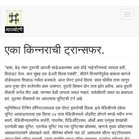
Skip
Toggl
to
naviga
main
content
एका किन्नराची ट्रान्सफर.
"बाबा, बेड नंबर टूवरची आज्जी साडेअकराच्या आत वॉर्ड नाईन्टीनमध्ये जायला हवी,
विदाऊट फेल. कल सुबह एक डेअरी मिल्क पक्की", सीतेने विनवणीपूर्वक बाबाला म्हणजे
वॉर्डमधल्या शिकाऊ नर्सला बजावले. आज पोस्ट इमर्ज दिवस. काल चोवीस तास जागून
आज पुन्हा दोन वाजेपर्यंत काम असणार. दुपारी किमान दोन तास झोप हवीच. आज दुपारी
वीकली जर्नल मीट आहे. मागच्या वेळी जायला जमलं नव्हतं. यावेळीतरी जमतं का बघायला
हवं. पुढच्या वीकमध्ये तर आपल्याच युनिटची टर्न आहे.
म्युनिसिपल टिचिंग हॉस्पिटलमधला एक पोस्ट इमर्जन्सी दिवस. इथे मेडिसीनचे एकेक
युनिट आठवड्यातला एक दिवस २४ तास मेडिसीनमध्ये अ‍ॅडमिट होणारे सगळे नवीन रुग्ण
बघते. मेडिसीनप्रमाणेच सर्जरी, गायनॅक, पिडिअ‍ॅट्रिक्स, ऑर्थो अशा प्रमुख शाखांची
प्रत्येकी सहा युनिट. प्रत्येक युनिट त्या त्या युनिटच्या बॉसच्या, म्हणजे मुख्य डॉक्टरच्या
आद्याक्षराप्रमाणे ओळखले जाते. सीतेच्या बॉसचे नाव डॉ. आशालता सौरभ चट्टोपाध्याय.
म्हणून तिचे युनिट एएससी. सगळे गमतीने आस्क युनिट म्हणतात. प्रत्येक युनिटचे दोन