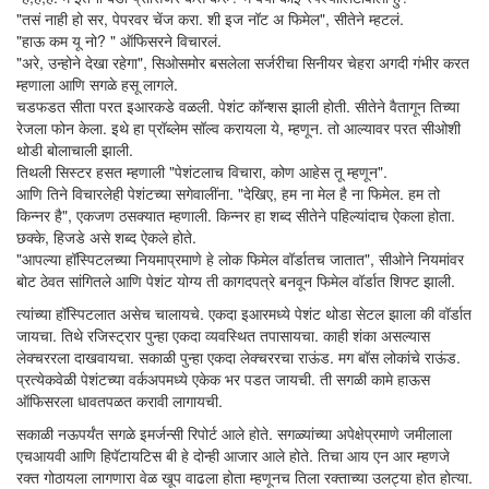
"तसं नाही हो सर, पेपरवर चेंज करा. शी इज नॉट अ फिमेल", सीतेने म्हटलं.
"हाऊ कम यू नो? " ऑफिसरने विचारलं.
"अरे, उन्होने देखा रहेगा", सिओसमोर बसलेला सर्जरीचा सिनीयर चेहरा अगदी गंभीर करत
म्हणाला आणि सगळे हसू लागले.
चडफडत सीता परत इआरकडे वळली. पेशंट कॉन्शस झाली होती. सीतेने वैतागून तिच्या
रेजला फोन केला. इथे हा प्रॉब्लेम सॉल्व करायला ये, म्हणून. तो आल्यावर परत सीओशी
थोडी बोलाचाली झाली.
तिथली सिस्टर हसत म्हणाली "पेशंटलाच विचारा, कोण आहेस तू म्हणून".
आणि तिने विचारलेही पेशंटच्या सगेवालींना. "देखिए, हम ना मेल है ना फिमेल. हम तो
किन्नर है", एकजण ठसक्यात म्हणाली. किन्नर हा शब्द सीतेने पहिल्यांदाच ऐकला होता.
छक्के, हिजडे असे शब्द ऐकले होते.
"आपल्या हॉस्पिटलच्या नियमाप्रमाणे हे लोक फिमेल वॉर्डातच जातात", सीओने नियमांवर
बोट ठेवत सांगितले आणि पेशंट योग्य ती कागदपत्रे बनवून फिमेल वॉर्डात शिफ्ट झाली.
त्यांच्या हॉस्पिटलात असेच चालायचे. एकदा इआरमध्ये पेशंट थोडा सेटल झाला की वॉर्डात
जायचा. तिथे रजिस्ट्रार पुन्हा एकदा व्यवस्थित तपासायचा. काही शंका असल्यास
लेक्चररला दाखवायचा. सकाळी पुन्हा एकदा लेक्चररचा राऊंड. मग बॉस लोकांचे राऊंड.
प्रत्येकवेळी पेशंटच्या वर्कअपमध्ये एकेक भर पडत जायची. ती सगळी कामे हाऊस
ऑफिसरला धावतपळत करावी लागायची.
सकाळी नऊपर्यंत सगळे इमर्जन्सी रिपोर्ट आले होते. सगळ्यांच्या अपेक्षेप्रमाणे जमीलाला
एचआयवी आणि हिपॅटायटिस बी हे दोन्ही आजार आले होते. तिचा आय एन आर म्हणजे
रक्त गोठायला लागणारा वेळ खूप वाढला होता म्हणूनच तिला रक्ताच्या उलट्या होत होत्या.