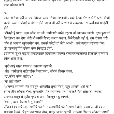
परत कोमात गेली.
५.
आज सीतेचा घरी जायचा दिवस. आज तिच्या लग्नाची पक्की बैठक होणार होती घरी. दोन्ही
घरचे ठळक नातेवाईक येणार होते. आज ती घरी जाणार हे जवळपास सगळ्यांनाच माहिती
होते.
"तीनही है पेशंट. कुछ लोड मत लो. जमीलाके बारेमें सुभाष को बोलकर जाओ. कुछ हुआ तो
डिक्लेअर कर देगा. वैसे भी मॉर्गमें शिफ्ट करना पडेगा. रिलेटिवही नही है. तुम एंजॉय करो.
कौन है आपका खुषनसीब राम, उसकी फोटो तो लेके आओ", असे म्हणून प्रकाश गेला.
ती जाण्यापूर्वीची एकेक कामे निपटत होती.
इतक्यात शुभ्र पांढर्‍या कपड्यातले टिपीकल गावच्या राजकारण्यांसारखे दिसणारे तीनचार
लोक आले तिथे.
"कुठे आहे माझा श्याम?" एकजण म्हणाले.
'ओह, जमीलाचे नातेवाईक दिसतायत', सीतेने विचार केला.
"डॉ.सीता कोण आहेत?"
"मी आहे,बोला"
"आमच्या श्यामची भेट घडवून आणलीत तुम्ही मॅडम्, खूप आभारी आहे मी."
श्याम डीप कोमात होता. कुणाचीही भेट घ्यायच्या पार पलीकडे गेला होता तो. त्याची
अवस्था बघून ते प्रौढ गृहस्थ धाय मोकलून रडू लागले.
"श्याम, काय केलंस हे तू श्याम?"
जीवनने श्यामचे लहानपणीचे फोटो, तरुणपणीचे फोटो आणले होते. श्याम अगदी वयात
यायच्या वेळचे. चेहरा जवळपास तोच, मात्र जास्त पुरुषी. सगळ्या सिस्टर लोकांना अगदी