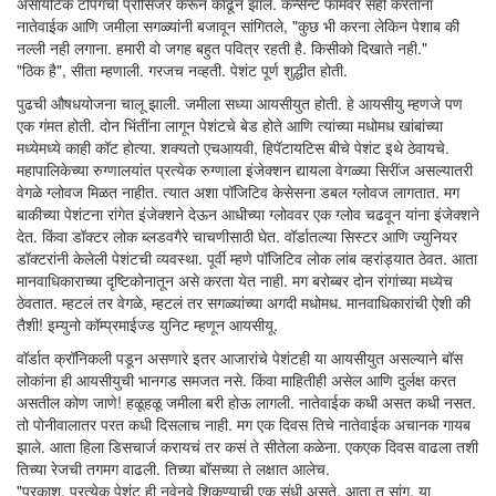
असायटिक टॅपिंगची प्रोसिजर करून काढून झाले. कन्सेन्ट फॉर्मवर सही करताना
नातेवाईक आणि जमीला सगळ्यांनी बजावून सांगितले, "कुछ भी करना लेकिन पेशाब की
नल्ली नही लगाना. हमारी वो जगह बहुत पवित्र रहती है. किसीको दिखाते नही."
"ठिक है", सीता म्हणाली. गरजच नव्हती. पेशंट पूर्ण शुद्धीत होती.
पुढची औषधयोजना चालू झाली. जमीला सध्या आयसीयुत होती. हे आयसीयु म्हणजे पण
एक गंमत होती. दोन भिंतींना लागून पेशंटचे बेड होते आणि त्यांच्या मधोमध खांबांच्या
मध्येमध्ये काही कॉट होत्या. शक्यतो एचआयवी, हिपॅटायटिस बीचे पेशंट इथे ठेवायचे.
महापालिकेच्या रुग्णालयांत प्रत्येक रुग्णाला इंजेक्शन द्यायला वेगळ्या सिरींज असल्यातरी
वेगळे ग्लोवज मिळत नाहीत. त्यात अशा पॉजिटिव केसेसना डबल ग्लोवज लागतात. मग
बाकीच्या पेशंटना रांगेत इंजेक्शने देऊन आधीच्या ग्लोववर एक ग्लोव चढवून यांना इंजेक्शने
देत. किंवा डॉक्टर लोक ब्लडवगैरे चाचणीसाठी घेत. वॉर्डातल्या सिस्टर आणि ज्युनियर
डॉक्टरांनी केलेली पेशंटची व्यवस्था. पूर्वी म्हणे पॉजिटिव लोक लांब व्हरांड्यात ठेवत. आता
मानवाधिकाराच्या दृष्टिकोनातून असे करता येत नाही. मग बरोब्बर दोन रांगांच्या मध्येच
ठेवतात. म्हटलं तर वेगळे, म्हटलं तर सगळ्यांच्या अगदी मधोमध. मानवाधिकारांची ऐशी की
तैशी! इम्युनो कॉम्प्रमाईज्ड युनिट म्हणून आयसीयू.
वॉर्डात क्रॉनिकली पडून असणारे इतर आजारांचे पेशंटही या आयसीयुत असल्याने बॉस
लोकांना ही आयसीयुची भानगड समजत नसे. किंवा माहितीही असेल आणि दुर्लक्ष करत
असतील कोण जाणे! हळूहळू जमीला बरी होऊ लागली. नातेवाईक कधी असत कधी नसत.
तो पोनीवालातर परत कधी दिसलाच नाही. मग एक दिवस तिचे नातेवाईक अचानक गायब
झाले. आता हिला डिसचार्ज करायचं तर कसं ते सीतेला कळेना. एकएक दिवस वाढला तशी
तिच्या रेजची तगमग वाढली. तिच्या बॉसच्या ते लक्षात आलेच.
"प्रकाश, प्रत्येक पेशंट ही नवेनवे शिकण्याची एक संधी असते. आता तू सांग, या