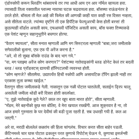
एंडोस्कोपी करून ब्लिडींग थांबवायचे तर त्या आधी आय एन आर नॉर्मल व्हायला हवा.
त्यासाठी तिला रक्तातील प्लाज्मा नावाचा घटक चढवायला हवा. बॉसच्या राऊंडनंतर हे
ठरले होते. बॉसला ती मेल आहे की फिमेल की आणखी काही यात काही रस दिसत नव्हता,
असे सीतेला वाटले. त्यांच्या दृष्टीने ती एक हिपॅटिक फेल्युअरची केस होती बस्स! ती
कुठल्याही वॉर्डात असली काय, एचआयवी पॉजिटिव असली काय, बॉस फक्त तिच्याकडे
एक पेशंट म्हणून सहानुभूतीने बघणार होत्या.
"वैताग च्यायला", सीता मनात म्हणाली आणि मग सिस्टरला म्हणाली "बाबा,जरा जमीलाके
सगेवालोंको बुलाना, एफ एफ पी अरेंज करना है."
"अरे, वो तो सुबह बॉसके राउंड के बाद भाग गये."
"वा, मग प्लाझ्मा अरेंज कोण करणार?" पेशंटच्या नातेवाइकांनी ब्लड डोनेट केलं तर बदली
ब्लड / ब्लड प्रॉडक्टस् द्यायची हॉस्पिटलची व्यवस्था होती.
"कोण म्हणजे? सीतामैया. उद्यापर्यंत हिची स्कोपी आणि असायटिक टॅपिंग झाली नाही तर
प्रकाश तुला कच्चा खाईल."
वैतागून सीता जमीलाकडे गेली. नाकातून एक नळी पोटात घातलेली, सलाईन ड्रिप चालू
असलेली जमीला थोडी बरी दिसत होती कालपेक्षा.
''ए, तुझे नातेवाईक कुठे गेले? काल तर खूप बाता मारत होते", सीता म्हणाली.
"मॅडम, मेरे बहनोंको कुछ मत बोलिए. वे मेरा खयाल रख्खेंगी. आज शुक्रवार है ना, तो
आज हमारे गुरुमाता के घर देवीमां की बडी पूजा रहती है. सब उधरही गयी है. कल आ
जाएगी."
अरे वा, मराठी बोललेलं कळतंय की हिला चांगलंच. विचार करत सीता बाहेर पडली.
कँटिनमध्ये चार घास पोटात ढकलून परत कुणाचे रिपोर्टस् घेऊन ये, कुणाचा इमर्जन्सी