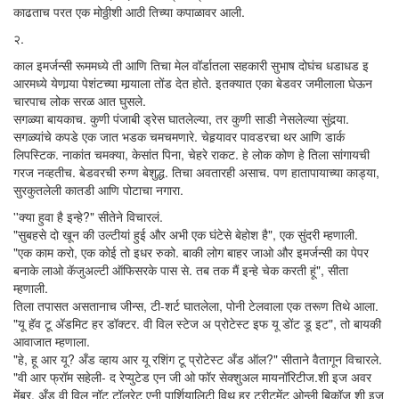
काढताच परत एक मोठ्ठीशी आठी तिच्या कपाळावर आली.
२.
काल इमर्जन्सी रूममध्ये ती आणि तिचा मेल वॉर्डातला सहकारी सुभाष दोघंच धडाधड इ
आरमध्ये येणार्‍या पेशंटच्या मार्‍याला तोंड देत होते. इतक्यात एका बेडवर जमीलाला घेऊन
चारपाच लोक सरळ आत घुसले.
सगळ्या बायकाच. कुणी पंजाबी ड्रेस घातलेल्या, तर कुणी साडी नेसलेल्या सुंदर्‍या.
सगळ्यांचे कपडे एक जात भडक चमचमणारे. चेहर्‍यावर पावडरचा थर आणि डार्क
लिपस्टिक. नाकांत चमक्या, केसांत पिना, चेहरे राकट. हे लोक कोण हे तिला सांगायची
गरज नव्हतीच. बेडवरची रुग्ण बेशुद्ध. तिचा अवतारही असाच. पण हातापायाच्या काड्या,
सुरकुतलेली कातडी आणि पोटाचा नगारा.
''क्या हुवा है इन्हे?" सीतेने विचारलं.
"सुबहसे दो खून की उल्टीयां हुई और अभी एक घंटेसे बेहोश है", एक सुंदरी म्हणाली.
"एक काम करो, एक कोई तो इधर रुको. बाकी लोग बाहर जाओ और इमर्जन्सी का पेपर
बनाके लाओ कॅजुअल्टी ऑफिसरके पास से. तब तक मैं इन्हे चेक करती हूं", सीता
म्हणाली.
तिला तपासत असतानाच जीन्स, टी-शर्ट घातलेला, पोनी टेलवाला एक तरूण तिथे आला.
"यू हॅव टू अ‍ॅडमिट हर डॉक्टर. वी विल स्टेज अ प्रोटेस्ट इफ यू डोंट डू इट", तो बायकी
आवाजात म्हणाला.
"हे, हू आर यू? अँड व्हाय आर यू रशिंग टू प्रोटेस्ट अँड ऑल?" सीताने वैतागून विचारले.
"वी आर फ्रॉम सहेली- द रेप्युटेड एन जी ओ फॉर सेक्शुअल मायनॉरिटीज.शी इज अवर
मेंबर. अँड वी विल नॉट टॉलरेट एनी पार्शियालिटी विथ हर ट्रीटमेंट ओन्ली बिकॉज शी इज