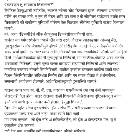
पेशंटवरून तू कायकाय शिकलास?"
हिपॅटिक फेल्युअरची ट्रीटमेंट, त्यातले नवेनवे शोध डिस्कस झाले. लेक्चरर आपापल्या
परीने भर घालत होते. ए एस सी मॅडम आणि उप बॉस ए बी जोशीसर राऊंडवर इतके छान
शिकवायचे की बाकीच्या युनिटची पोरंपण वेळ मिळताच सीतेच्या युनिटचे राऊंड ऐकायला
यायचे.
बरं, आता "डिसऑर्डर्स ऑफ सेक्शुअल डिफरंसीएशनविषयी सांग."
यानंतर मग गर्भधारणेनंतर गर्भाचे लिंग कसे ठरते, कितव्या आठवड्यात ओळखू येते,
गुणसूत्रांच्या सदोष विभागणीमुळे होणारे टर्नर सिंड्रोम ,क्लाईनफेल्टर सिंड्रोम असे दोष
यांवर चर्चा झाली. त्यानंतर मानवात लिंगनिश्चितीच्या चार टप्प्यांविषयी जोशीसरांनी माहिती
दिली. गर्भधारणेच्यावेळी होणारी गुणसूत्रीय निश्चिती, मग टेस्टीज/ओवरीज अशा अंतर्गत
अवयवांची निश्चिती, स्त्री-पुरुष फरक करणार्‍या बाह्यांगांची निश्चिती आणि त्यानंतर
मानसिक स्तरावर होणारी लिंगनिश्चिती. यातील प्रत्येक टप्प्यावर काहीना काही बाधा
येऊन लिंगनिश्चितीत संदिग्धता निर्माण होते आणि मग तयार होतात हे अर्धनारीनर.
समाजाची अवहेलना झेलणारे, आईवडिलांकडूनही दुस्वासिले जाणारे.
यातला बराच भाग एम. बी. बी. एस. करताना गायनॅकमध्ये त्या त्या वेळी अभ्यासून
विसरलाही गेला होता. मात्र सीतेच्या दोन्ही शिक्षकांनी मेडिसीनच्या दृष्टिकोनातून यांना
हार्मोन्सचे आणि इतर आजार कसे होतात, हेसुद्धा शिकवले.
"देन अ‍ॅट व्हॉट स्टेज हर प्रोग्रेस हॅज स्टॉप्ड?" सरांनी प्रकाशला प्रश्न विचारला.
प्रकाशला उत्तर देता आले नाही. किंवा त्याने दिले नाही.
मग सरच म्हणाले, "शी ईज नॉट अ हर्मॅफ्रोडाईट, शी ईज अ कॅस्ट्रेटेड मेल. यू मे
एक्झमिन अँड कन्फर्म."
"शी ईज नॉट अलॉविंग एनी एक्झामिनेशन", सीतेने सांगितले.