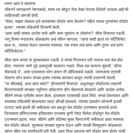
भरून आलं ते बघताना.
जीवनने चाणाक्षपणे रेशनकार्ड, श्याम घर सोडून गेला तेव्हा पेपरात दिलेली 'हरवला आहे'ची
जाहिरातही आणली होती.
"मॅडम, माझ्या लेकाला इथे बायकांच्या वॉर्डात काय ठेवलंय? पहिलं त्याला पुरुषांच्या वॉर्डात
हलवा", त्याच्या वडिलांनी विनवणी केली.
'आता काही तासच उरलेत याचे आणि काय सुचतंय या लोकांना?' सीता विचारात पडली.
जणू तिच्या मनातलंच ओळखलंय असं जीवन म्हणाला, "आत्ता काही झालं तर सर्टिफिकेट
द्याल ना...गावाला घेऊन जायचंय श्यामला. नाव श्याम असं हवंय आणि पुरुष असं हवंय
सर्टिफिकेटात."
सीता काय करावं या बुचकळयात पडली. हे सगळं निस्तरून घरी जायला फार वेळ होत
होता. त्याततर जाणे पुढे ढकलूनही चालणार नव्हते. तिला एक कल्पना सुचली. 'डीन्स
चेंबरकडे ये', असा प्रकाशला फोन करून ती ऑफिसकडे वळली. जाताजाता एएससी
मॅडमना फोन करून सगळा वृत्तांत त्यांच्या कानावर घालून त्यांची परवानगी घेतली.
"या सीताबाई, आज काय काम?" डीनसरांनी विचारलं. अधूनमधून वॉर्डातल्या तक्रारी
मिटवण्यासाठी सगळ्या ज्युनियर डॉक्टरांना डीन चेंबरमध्ये बोलावणे आणि उपदेश असेच.
सीतेने सगळा प्रॉब्लेम कथन केला. इतक्यात प्रकाशही आला तिथे. सगळं ऐकल्यावर आणि
श्यामच्या वडिलांशी बोलल्यावर मात्र डीनही हेलावले. त्यांच्या एकादोन फोन्सनी इतकी
पटापट कामे झाली की जमीलाला नाव बदलून मेल वॉर्डात ट्रान्सफर करायचे ठरले.
जिजामाता हॉस्पिटलच्या इतिहासात प्रथमच कुणी पेशंट फिमेल वॉर्डातून मेल वॉर्डात
ट्रान्सफर झाला. स्वतः सीतेने आणि वॉर्डच्या मुख्य सिस्टरांनी जमीलाला आता श्यामला
मेल वॉर्डात सोडले. सुभाषला सगळ्या सूचना देऊन आणि सगळी सिच्युएशन थोडक्यात
सांगून सीता त्या रात्रीपुरती घरी गेली. आता तिला आपल्या मागे वॉर्डात काय होतंय याची