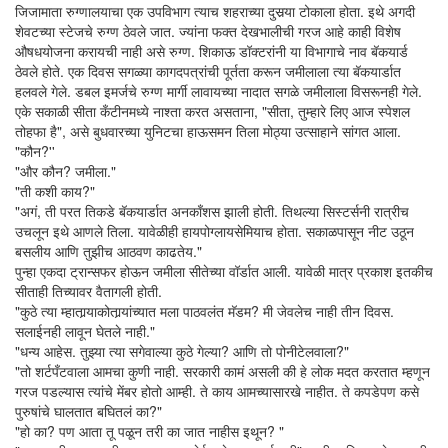
जिजामाता रुग्णालयाचा एक उपविभाग त्याच शहराच्या दुसर्‍या टोकाला होता. इथे अगदी
शेवटच्या स्टेजचे रुग्ण ठेवले जात. ज्यांना फक्त देखभालीची गरज आहे काही विशेष
औषधयोजना करायची नाही असे रुग्ण. शिकाऊ डॉक्टरांनी या विभागाचे नाव बॅकयार्ड
ठेवले होते. एक दिवस सगळ्या कागदपत्रांची पूर्तता करून जमीलाला त्या बॅकयार्डात
हलवले गेले. डबल इमर्जचे रुग्ण मार्गी लावायच्या नादात सगळे जमीलाला विसरूनही गेले.
एके सकाळी सीता कँटीनमध्ये नाश्ता करत असताना, "सीता, तुम्हारे लिए आज स्पेशल
तोहफा है", असे बुधवारच्या युनिटचा हाऊसमन तिला मोठ्या उत्साहाने सांगत आला.
"कौन?''
"और कौन? जमीला."
"ती कशी काय?"
"अगं, ती परत तिकडे बॅकयार्डात अनकाँशस झाली होती. तिथल्या सिस्टर्सनी रात्रीच
उचलून इथे आणले तिला. यावेळीही हायपोग्लायसेमियाच होता. सकाळपासून नीट उठून
बसलीय आणि तुझीच आठवण काढतेय."
पुन्हा एकदा ट्रान्सफर होऊन जमीला सीतेच्या वॉर्डात आली. यावेळी मात्र प्रकाश इतकीच
सीताही तिच्यावर वैतागली होती.
"कुठे त्या म्हातार्‍याकोतार्‍यांच्यात मला पाठवलंत मॅडम? मी जेवलेच नाही तीन दिवस.
सलाईनही लावून घेतले नाही."
"धन्य आहेस. तुझ्या त्या सगेवाल्या कुठे गेल्या? आणि तो पोनीटेलवाला?"
"तो शर्टपँटवाला आमचा कुणी नाही. सरकारी कामं असली की हे लोक मदत करतात म्हणून
गरज पडल्यास त्यांचे मेंबर होतो आम्ही. ते काय आमच्यासारखे नाहीत. ते कपडेपण कसे
पुरुषांचे घालतात बघितलं का?"
"हो का? पण आता तू पळून तरी का जात नाहीस इथून? "