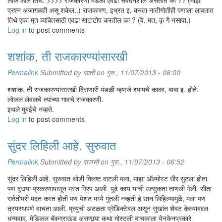
लोक आले तिथे. >>>> राजकारणी मंडळी एवढी संवेदनशील असतात का ?? (माझा
प्रश्न अजागळही असू शकेल..) राजकारण, इभ्रत इ. करता नातीगोतीही पणाला लावतात
तिथे एका मृत व्यक्तिसाठी एवढा खटाटोप करतील का ? (वै. मत, कृ गै नसावा.)
Log in
to post comments
शशांक, ती राजकारण्यांसारखी
Permalink
Submitted by
साती
on गुरु., 11/07/2013 - 06:00
शशांक, ती राजकारण्यांसारखी दिसणारी मंडळी म्हणजे श्यामचे काका, बाबा इ. होते.
लोकल लेवलचे त्यांच्या गावचे राजकारणी.
इथले मुंबईचे नव्हते.
Log in
to post comments
सुंदर लिहिली आहे. सुरुवात
Permalink
Submitted by
राजसी
on गुरु., 11/07/2013 - 06:52
सुंदर लिहिली आहे. सुरुवात थोडी क्लिष्ट वाटली मला, माझा ऑल्मोस्ट धीर सुटला होता
पण दुसर्‍या प्रकरणापासून मस्त ग्रिप आली. पुढे काय याची उत्सुकता ताणली गेली. सीता
सर्वतोपरी मदत करत होती पण पेशंट मध्ये गुंतली नव्हती हे छान लिहिल्यामुळे, मला पण
त्रयस्थपणे वाचता आली. मृत्युची अटळता प्रेडिक्टेबल असून सुखांत शेवट केल्याबद्द्ल
धन्यवाद. मेडिकल बॅकग्राऊंड असणार्‍या कथा मोस्टली वाचकाला येनकेनप्रकारे