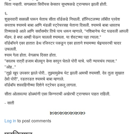
चिंता नव्हती. सगळ्यात सिरीयस केसतर सुभाषकडे ट्रान्सफर झाली होती.
६.
शुक्रवारी सकाळी घरून येताच सीता वॉर्डकडे निघाली. हॉस्पिटलच्या लॉबीत प्रवेश
करताच श्यामचे बाबा आणि मंडळी स्ट्रेचरसह येताना दिसली. श्यामचे बाबा धावतच
तिच्याकडे आले आणि सर्वांसमोर तिचे पाय धरून म्हणाले, "नशिबानेच भेट घडवली आपली
मॅडम. हे बघा आम्ही घेऊन चाललो श्यामला. या शेवटच्या पहा त्याला."
वॉर्डबॉयने एका हातात डेथ रजिस्टर पकडून एका हाताने श्यामच्या चेहर्‍यावरची चादर
उचलली.
श्याम गेला होता. वेगळाच दिसत होता.
"कालच रात्री हजाम बोलवून केस कापून घेतले पोरी याचे. घरी न्यायचंय त्याला."
''ओह.."
''तुझे खूप उपकार झाले पोरी.. तुझ्यामुळेच भेट झाली आमची श्यामशी. देव तुला सुखात
ठेवो पोरी", रडतरडत श्यामचे बाबा म्हणाले.
वॉर्डबॉय शववहिनीच्या दिशेने स्ट्रेचर ढकलू लागला.
सीता ओलावल्या डोळ्यांनी एका किन्नराची अखेरची ट्रान्सफर पाहत राहिली.
- साती
Log in
to post comments