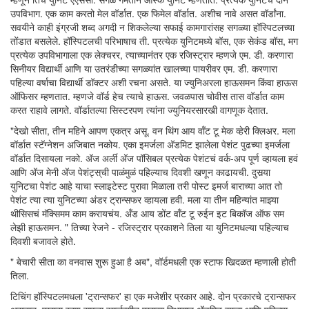
उपविभाग. एक काम करतो मेल वॉर्डात. एक फिमेल वॉर्डात. अशीच नावे असत वॉर्डांना.
सवयीने काही इंग्रजी शब्द अगदी न शिकलेल्या सफाई कामगारांसह सगळ्या हॉस्पिटलच्या
तोंडात बसलेले. हॉस्पिटलची परिभाषाच ती. प्रत्येक युनिटमध्ये बॉस, एक सेकंड बॉस, मग
प्रत्येक उपविभागाला एक लेक्चरर, त्याच्यानंतर एक रजिस्ट्रार म्हणजे एम. डी. करणारा
सिनीयर विद्यार्थी आणि या उतरंडीच्या सगळ्यांत खालच्या पायरीवर एम. डी. करणारा
पहिल्या वर्षाचा विद्यार्थी डॉक्टर अशी रचना असते. या ज्युनिअरला हाऊसमन किंवा हाऊस
ऑफिसर म्हणतात. म्हणजे वॉर्ड हेच त्याचे हाऊस. जवळपास चोवीस तास वॉर्डात काम
करत राहावे लागते. वॉर्डातल्या सिस्टरपण त्यांना ज्युनियरसारखी वागणूक देतात.
"देखो सीता, तीन महिने आपण एकत्र असू. वन थिंग आय वाँट टू मेक व्हेरी क्लिअर. मला
वॉर्डात स्टॅग्नेशन अजिबात नकोय. एका इमर्जला अ‍ॅडमिट झालेला पेशंट पुढच्या इमर्जला
वॉर्डात दिसायला नको. अ‍ॅज अर्ली अ‍ॅज पॉसिबल प्रत्येक पेशंटचं वर्क-अप पूर्ण व्हायला हवं
आणि अ‍ॅज मेनी अ‍ॅज पेशंट्‍स्‌ची पाळंमुळं पहिल्याच दिवशी खणून काढायची. दुसर्‍या
युनिटचा पेशंट आहे याचा स्लाइटेस्ट पुरावा मिळाला तरी पोस्ट इमर्ज बाराच्या आत तो
पेशंट त्या त्या युनिटच्या अंडर ट्रान्सफर व्हायला हवी. मला या तीन महिन्यांत माझ्या
थीसिसचं मॅक्सिमम काम करायचंय. अँड आय डोंट वाँट टू रुईन इट बिकॉज ऑफ सम
लेझी हाऊसमन. " तिच्या रेजने - रजिस्ट्रार प्रकाशने तिला या युनिटमधल्या पहिल्याच
दिवशी बजावले होते.
" बेचारी सीता का वनवास शुरू हुआ है अब", वॉर्डमधली एक स्टाफ खिदळत म्हणाली होती
तिला.
टिचिंग हॉस्पिटलमधला 'ट्रान्सफर' हा एक मजेशीर प्रकार आहे. दोन प्रकारचे ट्रान्सफर