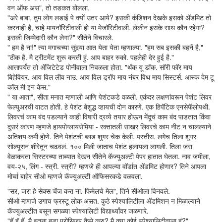
वन ऑफ अस", तो तडकत बोलला.
"अरे बाबा, तुम लोग लडाई पे क्यों उतर आये? इसकी कंडिशन देखके इसको अ‍ॅडमिट तो
करनाही है, चाहे मायनॉरिटीवाली हो या मेजॉरिटीवाली. लेकीन इसके साथ कौन रहेगा?
इसकी जिम्मेदारी कौन लेगा?" सीतेने विचारले.
" हम है ना!" त्या मगाचच्या सुंदर्‍या आत येता येता म्हणाल्या. "हम सब इसकी बहनें है,"
"ठीक है. मै ट्रीटमेंट शुरू करती हुं. आप बाहर रुको. पहलेही देर हुई है."
आत्तापर्यंत तो अ‍ॅजिटेटेड पोनीवाला निवळला होता. "थँक यू डॉक. सॉरी फॉर माय
बिहेवियर. आय विल लीव नाउ. आय विल ड्रॉप माय नंबर विथ माय सिस्टर्स. आस्क देम टू
कॉल मी इन केस."
" या आता", सीता मनात म्हणाली आणि पेशंटकडे वळली. एकंदर लक्षणांवरून पेशंट लिवर
फेल्युअरची वाटत होती. हे पेशंट बेशुद्ध व्हायची दोन कारणे. एक हिपॅटिक एनसेफॅलोपथी.
लिवरचं काम बंद पडल्याने काही विषारी द्रव्ये तयार होऊन मेंदूचं काम बंद पाडतात किंवा
दुसरं कारण म्हणजे हायपोग्लायसेमिया - रक्तातली साखर लिवरचे काम नीट न चालल्याने
अतिशय कमी होणे. तिने पेशंटची ब्लड शुगर चेक केली. पस्तीस. लगेच तिला शुगर
सोल्यूसन शीरेतून चढवलं. १०० मिली जाताच पेशंट हलायला लागली. तिला जरा
वेळाकरता सिस्टरच्या ताब्यात देऊन सीतेने कॅज्युअल्टी पेपर हातात घेतला. नाव जमीला,
वय-२५, लिंग - स्त्री. स्त्री? म्हणजे ही आपल्या वॉर्डात अ‍ॅडमिट होणार? तिने आपला
मोर्चा बाहेर सीओ म्हणजे कॅज्युअल्टी ऑफिसरकडे वळवला.
"सर, जरा हे सेक्स चेंज करा ना. फिमेलचे मेल", तिने सीओला विनवले.
सीओ म्हणजे उगाच फ्रस्टू लोक असत. कुठे स्पेश्यालिटीला अ‍ॅडमिशन न मिळाल्याने
कॅज्युअल्टीत बसून सगळ्या स्पेश्यालिटी विद्यार्थ्यांवर जळणारे.
"हॅ,हॅ,हॅ. मै इतना बडा प्रोसिजर कैसे करु? मै क्या कोई स्पेश्यालिटीवाला हुं?"