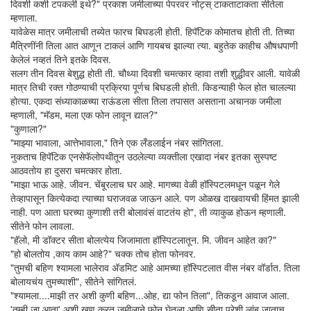
दिवशी कशी टपकली इथे?" प्रकाश जमीलाच्या पेपरवर नोट्‍स्‌ टाकताटाकता सीतेला
म्हणाला.
यावेळेस मात्र जमीलाची तब्येत फारच बिघडली होती. हिपॅटिक कोमातच होती ती. तिच्या
मैत्रिणींनी तिला आत आणून टाकलं आणि गायबच झाल्या त्या. बहुतेक काहीच औषधपाणी
केलेलं नव्हतं तिने इतके दिवस.
सलग तीन दिवस बेशुद्ध होती ती. चौथ्या दिवशी चमत्कार व्हावा तशी शुद्धीवर आली. यावेळी
मात्र तिची रक्त गोठण्याची प्रक्रिया पूर्णच बिघडली होती. किडन्याही फेल होत चालल्या
होत्या. एकदा संध्याकाळच्या राऊंडला सीता तिला तपासत असताना अचानक जमीला
म्हणाली, "मॅडम, मला एक फोन लावून द्याल?"
"कुणाला?"
"माझ्या भावाला, आत्तेभावाला," तिने एक लँडलाईन नंबर सांगितला.
नुकताच हिपॅटिक एनसेफॅलोपथीतून उठलेल्या व्यक्तीला एखादा नंबर इतका सुस्पष्ट
आठवतोय हा दुसरा चमत्कार होता.
"माझा भाऊ आहे. जीवन. चेंबूरलाच घर आहे. मागच्या वेळी हॉस्पिटलमधून पळून गेले
तेव्हापासून कित्येकदा त्याच्या घराजवळ जाऊन आले. पण ओळख दाखवायची हिंमत झाली
नाही. पण आता घरच्या कुणाशी तरी बोलावंसं वाटतंय हो", ती व्याकुळ होऊन म्हणाली.
सीतेने फोन लावला.
"हॅलो, मी डॉक्टर सीता बोलत्येय जिजामाता हॉस्पिटलातून. मि. जीवन आहेत का?"
"हो बोलतोय ,काय काम आहे?" चक्क तोच होता फोनवर.
"तुमची बहिण श्यामला भालेराव अ‍ॅडमिट आहे आमच्या हॉस्पिटलात वीस नंबर वॉर्डात. तिला
बोलायचंय तुमच्याशी", सीतेने सांगितलं.
"श्यामला....माझी तर अशी कुणी बहिण...ओह, द्या फोन तिला", तिकडून आवाज आला.
'तुम्ही जा आता' अशी खूण करत जमीलाने फोन घेतला आणि सीता पुरेशी लांब जाताच