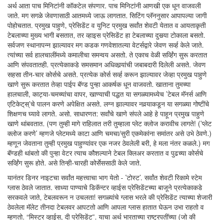
अर्थ आता पाच मिनिटांनी कॉकटेल संपणार. पाच मिनिटांनी आणखी एक धून वाजवली
जाते. मग सगळे जेवणासाठी आतमध्ये जाऊ लागतात. सिटिंग प्लॅननुसार आपापल्या जागी
पोहोचतात. प्रमुख पाहुणे, प्रेसिडेंट व युनिट प्रमुख सर्वांत शेवटी येतात व आयताकृती
टेबलाच्या मुख्य भागी बसतात, तर व्हाइस प्रेसिडेंट हा टेबलाच्या दुसर्‍या टोकाला बसतो.
सर्वजण स्थानापन्न झाल्यावर मग कडक गणवेशातल्या वेटर्सद्वारे जेवण सर्व्ह केले जाते.
त्यांच्या सर्व हालचालींमध्ये कमालीचा समन्वय असतो. ते एकाच वेळी सर्व्हिंग सुरू करतात
आणि संपवतातही. प्रत्येकाकडे समसमान अधिकार्‍यांची जबाबदारी दिलेली असते. जेवण
सहसा तीन-चार कोर्सचे असते. प्रत्येक कोर्स सर्व्ह करून झाल्यावर जेव्हा प्रमुख पाहुणे
खाणे सुरू करतात तेव्हा पाईप बॅण्ड पुन्हा आकर्षक धून वाजवतो. खाताना तुमच्या
हालचाली, काट्या-चमच्यांचा वापर, खाण्याची पद्धत या सगळ्यामध्येच ’टेबल मॅनर्स आणि
एटिकेट्‌स्‌’चे पालन करणे अपेक्षित असते. लग्न झाल्यावर नवर्‍याकडून या सगळ्या गोष्टींचे
शिक्षणच घ्यावे लागते. असो. साधारणत: सर्वांचे खाणे संपले आहे हे पाहून प्रमुख पाहुणे
खाणे थांबवतात. (पण तुम्ही मागे राहिलात तरी तुम्हाला प्लेट क्लोज करावीच लागते! (’प्लेट
क्लोज करणे’ म्हणजे प्लेटमध्ये काटा आणि चमचा/सुरी एकमेकांना समांतर असे उभे ठेवणे.)
म्हणून जेवताना तुम्ही प्रमुख पाहुण्यांवर एक नजर ठेवलेली बरी, हे मला नंतर कळले.) मग
बॅण्डही थांबतो की पुन्हा वेटर त्याच कौशल्याने टेबल क्लिअर करतात व पुढच्या कोर्सचे
सर्व्हिंग सुरू होते. असे तिन्ही-चारही कोर्सेससाठी केले जाते.
यानंतर डिनर नाइटचा सर्वांत महत्त्वाचा भाग येतो - ’टोस्ट’. सर्वांत शेवटी रिकामे स्टेम
ग्लास ठेवले जातात. साध्या पाण्याचे डिकॅन्टर व्हाईस प्रेसिडेंटच्या बाजूने प्रत्येकाकडे
सरकवले जाते, टेबलवरून न उचलता! सगळ्यांचे ग्लास भरले की प्रेसिडेंट त्याच्या शेजारी
ठेवलेला मॅलेट तीनदा टेबलवर आपटतो आणि आपला ग्लास हातात घेऊन उभा राहतो व
म्हणतो. “मिस्टर व्हाईस, दी प्रेसिडेंट”. याचा अर्थ भारताच्या राष्ट्रपतींच्या (जो की