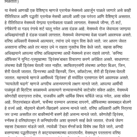
मिळतात!)
या मेसचे आणखी एक वैशिष्ट्य म्हणजे प्रत्येक मेसमध्ये आवर्जून पाळले जाणारे असे काही
रीतिरिवाज आणि पद्धती! प्रत्येक मेसची आपली अशी एक परंपरा आणि वैशिष्ट्ये असतात.
हे रीतिरिवाज मेसमध्ये येणार्‍या प्रत्येकाला पाळावे लागतात. मेसमध्ये जीन्स, टी-शर्ट,
रंगीबेरंगी वा गडद रंगाचे शर्ट घालू नयेत असा दंडक आहे. मेसमध्ये रोज जेवायला जाणार्‍या
अधिकार्‍यांनाही हे दंडक पाळावे लागतात. मेसमध्ये जेवण्याच्या वेळा पाळणे आवश्यक असते.
वरिष्ठ अधिकारी मेसमध्ये आल्यावर, त्यांना उभे राहून विश केले जाते. जर आपण जेवत
असताना वरिष्ठ आले तर मात्र उभे न राहता नुसतेच विश केले जाते. सहसा कनिष्ठ
अधिकार्‍याने आपल्या वरिष्ठ अधिकार्‍याच्या आधी मेसमध्ये हजर राहावे लागते. ’कनिष्ठ
ऑफिसर’ने युनिट-प्रमुखाच्या ’ड्रिंक्स’बाबत विचारणा करणे अपेक्षित असते. साधारणत:
लंचच्या वेळी ड्रिंक्स घेतली जात नाहीत. क्वचितप्रसंगी लंचच्या अगोदर बिअर, जिन,
शेरी घेतली जातात. डिनरच्या आधी व्हिस्की, जिन, कॉकटेल्स, शेरी ही ड्रिंक्स घेतली
जातात. महत्त्वाचे म्हणजे आर्मीमध्ये ’ड्रिंक्स’ ही मर्यादित प्रमाणात घेणे आवश्यक असते.
’प्यायलेली चढणे’ म्हणजे अगदीच असभ्यपणाचे लक्षण मानले जाते. आपल्या आर्मीची
पाळंमुळं ही ब्रिटिश काळामध्ये असल्याने सभ्यासभ्यतेचे काटेकोर संकेत आहेत. मेसमध्ये
कोणतेही वादग्रस्त तसेच, राजकीय आणि धार्मिक विषय चर्चिले जाऊ नयेत, असा संकेत
आहे. स्त्रियांबद्दल बोलणे, चर्चेच्या दरम्यान अपशब्द वापरणे, ऑफिसच्या कामाबद्दल बोलणे
हे वर्ज्य आहे. मोठ्याने बोलणे-खिदळणे असभ्य मानले जाते. वरिष्ठ अधिकारी आणि स्त्रिया
जर उभ्या असतील तर बाकीच्यांनी बसणे हेही असभ्य मानले जाते. कोणतेही ड्रिंक्स,
स्नॅक्स हे वरिष्ठांपासून ते कनिष्ठांपर्यंत अशा क्रमाने सर्व्ह केले जातात. रोजचे जेवण
सहसा टेबलावर मांडले जाते. त्यावेळी ’टेबल मॅनर्स’कडे विशेष लक्ष दिले जाते, अगदी
बसण्याच्या पद्धतीपासून ते काट्याचमच्याच्या वापरापर्यंत. मेसमधून परतताना वरिष्ठ