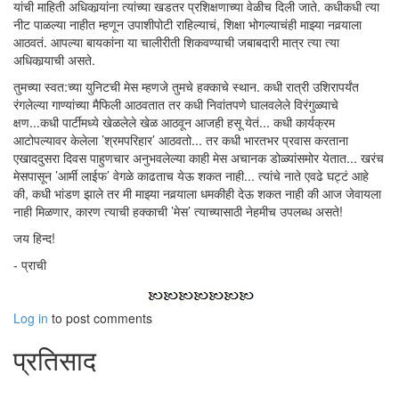
यांची माहिती अधिकार्‍यांना त्यांच्या खडतर प्रशिक्षणाच्या वेळीच दिली जाते. कधीकधी त्या
नीट पाळल्या नाहीत म्हणून उपाशीपोटी राहिल्याचं, शिक्षा भोगल्याचंही माझ्या नवर्‍याला
आठवतं. आपल्या बायकांना या चालीरीती शिकवण्याची जबाबदारी मात्र त्या त्या
अधिकार्‍याची असते.
तुमच्या स्वत:च्या युनिटची मेस म्हणजे तुमचे हक्काचे स्थान. कधी रात्री उशिरापर्यंत
रंगलेल्या गाण्यांच्या मैफिली आठवतात तर कधी निवांतपणे घालवलेले विरंगुळ्याचे
क्षण...कधी पार्टीमध्ये खेळलेले खेळ आठवून आजही हसू येतं... कधी कार्यक्रम
आटोपल्यावर केलेला ’श्रमपरिहार’ आठवतो... तर कधी भारतभर प्रवास करताना
एखाददुसरा दिवस पाहुणचार अनुभवलेल्या काही मेस अचानक डोळ्यांसमोर येतात... खरंच
मेसपासून ’आर्मी लाईफ’ वेगळे काढताच येऊ शकत नाही... त्यांचे नाते एवढे घट्टं आहे
की, कधी भांडण झाले तर मी माझ्या नवर्‍याला धमकीही देऊ शकत नाही की आज जेवायला
नाही मिळणार, कारण त्याची हक्काची ’मेस’ त्याच्यासाठी नेहमीच उपलब्ध असते!
जय हिन्द!
- प्राची
Log in
to post comments
प्रतिसाद