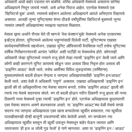
अधिकारी आधी बाहेर पडतात मग बाकीचे. वरिष्ठ अधिकारी मेसमध्ये असताना कनिष्ठ
अधिकार्‍याने निघून जायचे नसते. असे अनेक रिवाज आहेत. प्रत्येक मेसमध्ये एक
’व्हिजिटर्स बुक’ असते. त्यामध्ये बाहेरून आलेल्या अधिकार्‍याने आपले अभिप्राय लिहायचे
असतात. आजही जुन्या युनिट्स्‌च्या शंभर-दीडशे वर्षांपूर्वीच्या व्हिजिटर्स बुकमध्ये जुन्या
नामवंत लष्करी अधिकार्‍यांच्या स्वाक्षर्‍या पहायला मिळतात.
मेसला खर्‍या अर्थाने रौनक येते ती म्हणजे ’मेस फंक्शन’मुळे! मेसमध्ये अनेक प्रकारच्या
इव्हेंट्‌स्‌ होतात. युनिटमध्ये आलेल्या पाहुण्यांसाठी दिलेली पार्टी, युनिटच्याच एखाद्या
कार्यक्रमानिमित्तचे सहभोजन, एखाद्या युनिट ऑफिसरची वैयक्तिक पार्टी तसेच युनिटच्या
वार्षिक निरीक्षणानंतरची अत्यंत ’फॉर्मल’ अशी पार्टीही या मेसमध्येच होते. कोणताही
अधिकारी जेव्हा युनिटमध्ये नव्याने रुजू होतो तेव्हा त्याची ’डाइनिंग इन’ केली जाते आणि
कोणी काही कारणाने युनिट कायमचे सोडून जात असला किंवा निवृत्त होत असला की
’डाइनिंग आऊट’ केली जाते. तसेच आर्मीच्या विविध तुकड्यांच्या (फॉर्मेशन्स)
मुख्यालयांमध्ये बदली होऊन येणार्‍या व जाणार्‍या अधिकार्‍यांसाठीही ’डाइनिंग इन/आऊट’
केली जाते. अशा वेळी ते अधिकारी ’पाहुणे’ असतात. एखाद्या अधिकार्‍याची ’डाइनिंग इन’
झाली की तो अधिकृतरीत्या त्या मेसचा सदस्य बनतो. तसेच ’डाइनिंग आऊट’ झाली की
त्याचे त्या मेसचे सदस्यत्व संपते. मग तो बदली होऊन नवीन ठिकाणी रुजू झाला की नव्या
ठिकाणी नव्या मेसमध्ये पुन्हा त्याची ’डाइनिंग इन’ होते. प्रत्येक अधिकार्‍याला कुठल्यातरी
एका मेसचा सदस्य असणे बंधनकारक असते. या ’डाइनिंग आऊट’च्या वेळी मेसचे सगळे
सदस्य त्या जाणार्‍या अधिकार्‍याला एका खास बनवलेल्या खुर्चीत बसवतात. त्या खुर्चीला
पालखीसारखी दोन्ही बाजूंनी उचलण्याची सोय केलेली असते. मग सगळेजण त्या
अधिकार्‍याला खुर्चीत बसवून ती खुर्ची उचलून मेसमधून बाहेर घेऊन जातात आणि
जाताजाता ’ही इज अ जॉली गुड फेलो’ हे गाणे म्हणतात. अशा या ’डाइनिंग इन / आऊट’