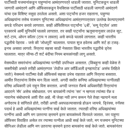
पार्टीसाठी यजमानांकडून पाहुण्यांना आमंत्रणपत्रे धाडली जातात. युनिटकडून धाडली
जाणारी आमंत्रणे आणि ऑफिसरकडून वैयक्तिक पार्टीसाठी धाडली जाणारी आमंत्रणे
यांचा एक विशिष्ट मसुदा ठरलेला असतो. अशा पार्ट्यांना हजर राहताना, पाहुण्या
अधिकार्‍यांना तसेच यजमान युनिटच्या अधिकार्‍यांना आमंत्रणपत्रावर उल्लेख केल्याप्रमाणे
कपडे परिधान करावे लागतात. काही ऑफिशियल पार्ट्यांना ’६बी’, ’ब्ल्यू पेट्रोल’ अशा
प्रकारचे आर्मी युनिफॉर्म घालावे लागतात. तर काही पार्ट्यांना ऋतूमानानुसार लाउंज सूट,
शर्ट-टाय, ओपन कॉलर (टाय न लावता) असे कपडे घालावे लागतात. काही भारतीय
पद्धतीचे पेहराव - जसे की ’जोधपुरी’ चालतात. पायात शूज हवेतच आणि शर्ट हा टक्ड्-
इनच असावा लागतो. स्त्रिया सहसा साडी नेसतात किंवा भारतीय पद्धतीचे ड्रेस
घालतात. मात्र जीन्स-टी शर्ट बंदीचा नियम बायकांनाही लागू असतो.
मेसमधील समारंभांना अधिकार्‍यांच्या पत्नीही उपस्थित असतात. (किंबहुना काही वेळेस ते
सक्तीचेही असले तरीही आमंत्रणात ’लेडीज आर कॉर्डिअली इन्व्हायटेड’ असंच लिहिले
जाते!) मेसमध्ये पार्टीच्या वेळी ऑफिसर्स सहसा उभेच राहतात आणि स्त्रिया बसतात.
आर्मीत स्त्रियांना विशेष मान दिला जातो. अगदी सर्वांत कनिष्ठ अधिकार्‍याच्या पत्नीलाही
वरिष्ठ अधिकारी उभे राहून विश करतात. अगदी जनरल रॅंकचे अधिकारीही स्त्रियांना
आदराने ’मॅम’ असेच संबोधतात. पण बायकांनी त्यांना ’सर’ न म्हणता त्यांच्या रॅंक व
नावानेच संबोधायचे अशी रीत आहे. मी जेव्हा नवी लग्न करून गेले तेव्हा नवर्‍याने मला
अगोदरच हे सांगितले होते, तरीही अगदी अवघडल्यासारखे होऊन जायचे. ड्रिंक्स, स्नॅक्स
पदार्थ हे आधी अधिकार्‍यांच्या पत्नींना सर्व्ह केले जातात. त्यातही वरिष्ठ अधिकार्‍यांच्या
पत्नींना आधी आणि मग उतरत्या क्रमाने इतर बायकांमध्ये फिरवले जातात. जर पाहुणा
ऑफिसर विवाहित असेल तर त्याच्या पत्नीला आधी सर्व्ह केले जाते, मग यजमान युनिटच्या
सीनिअर लेडीला आणि मग उतरत्या क्रमाने इतरा बायकांना सर्व्ह केले जाते. बायकांनंतर