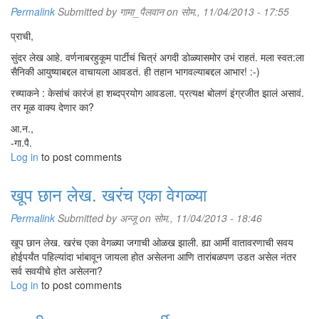
Permalink
Submitted by
गामा_पैलवान
on सोम., 11/04/2013 - 17:55
प्राची,
सुंदर लेख आहे. वर्णनाबरहुकूम पार्टीचं चित्रं अगदी डोळ्यासमोर उभं राहतं. मला स्वत:ला
सैनिकी आयुष्याबद्दल वाचायला आवडतं. ही तहान भागवल्याबद्दल आभार! :-)
रच्याकने : केसांचं कारंजं हा शब्दप्रयोग आवडला. प्रत्यक्ष बोलणं इंग्रजीत झालं असावं.
तर मूळ वाक्य देणार का?
आ.न.,
-गा.पै.
Log in
to post comments
खूप छान लेख. खरंच एका वेगळ्या
Permalink
Submitted by
अन्जू
on सोम., 11/04/2013 - 18:46
खूप छान लेख. खरंच एका वेगळ्या जगाची ओळख झाली. ह्या आर्मी वातावरणाची सवय
होईपर्यंत पहिल्यांदा भांबावून जायला होत असेलना आणि तारांबळपण उडत असेल नंतर
सर्व सवयीचे होत असेलना?
Log in
to post comments