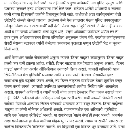
मग अधिकार्‍यांना सर्व्ह केले जाते. त्यातही आधी पाहुणा अधिकारी, मग युनिट प्रमुख आणि
उतरत्या क्रमाने इतर अधिकार्‍यांना सर्व्ह केले जाते. बाहेरून आलेले अधिकारी व त्यांच्या
पत्नी यांच्या ड्रिंक्सची जातीने विचारपूस केली जाते. कधीकधी अशा कार्यक्रमांच्या वेळी
छोटेछोटे खेळही खेळले जातात. ठरलेल्या वेळी मेस हवालदार येऊन युनिट उपप्रमुखाला
उद्देशून ’जेवण तयार असल्याची’ वर्दी देतो. जेवण सहसा ’बुफे’ असते. ते घेतानाही बायका
आधी व मग सगळे अधिकारी अशी पद्धत आहे. स्त्री-अधिकारी उपस्थित असेल तर ती
इतर पुरुष-अधिकार्‍यांबरोबर तिच्या वरिष्ठतेला अनुसरून जेवण घेते. प्रत्येक कार्यक्रमाच्या
शेवटी मेसच्या स्टाफला त्यांनी केलेल्या कामाबद्दल कृतज्ञता म्हणून छोटीशी भेट न चुकता
दिली जाते.
आर्मी मेसमधला सर्वात रोमांचकारी अनुभव म्हणजे ’डिनर नाइट’! काळानुसार ’डिनर नाइट’
हल्ली फार कमी झाल्या आहेत. तरीही, डिनर नाइटचा एक वेगळाच अनुभव असतो. ’डिनर
नाइट’ म्हणजे एक अत्यंत ऑफिशिअल प्रकारचे डिनर असते. यासाठी अधिकारी खास
’सेरिमोनिअल मेस युनिफॉर्म’ घालतात आणि बायका साडी नेसतात. मेसमधील इतर
समारंभांना बुफे पद्धतीचे जेवण असते, तर डिनर नाइटला व्यवस्थित टेबल खुर्चीवर बसून
जेवण करावे लागते. त्यासाठी उपस्थित असणार्‍यांसाठी आधीच ’सिटिंग प्लॅन’ आखलेला
असतो. शक्यतो अधिकारी व त्याची पत्नी यांना एकाच टेबलवर किंवा जवळ बसवले जात
नाही. सिटिंग प्लॅनमध्ये दोन अधिकार्‍यांमध्ये एक स्त्री बसेल याची काळजी घेतलेली असते.
सर्वजण मेसमध्ये आल्यावर सिटिंग प्लॅनमध्ये आपापली जागा बघून ठेवतात. डिनर नाईटचा
’पाहुणा’ हा कोणी सीनियर अधिकारी असतो. यजमानांमधील एक अधिकारी ’प्रेसिडेंट’
आणि एक ’व्हाइस प्रेसिडेंट’ असतो. या समारंभाला ’पाईप बॅण्ड’ही हजर असतो. आकर्षक
अशा गणवेशातला हा बॅण्ड आर्मीच्या मोहक धून सादर करतो. त्याच्याच साथीने साधारणत:
चाळीस मिनिटांपर्यंत ’कॉकटेल’ चालते. मग बिगुलाची एक विशिष्ट धून वाजवली जाते. याचा