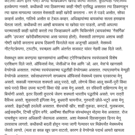
कटलरी आणि इतर गोष्टी अगदी चोखंदळपणे खरेदी केल्या जातात. कुठल्याही गोष्टीमध्ये
हलकेपणा नसतो. कधीकधी ज्या ठिकाणच्या काही गोष्टी प्रसिद्ध असतात त्या ठिकाणाहून
त्या खास मागवल्या जातात मेससाठी काही खरेदी करताना - मग ते पडदे असोत, सोफा
कव्हर्स असोत, गालिचे असोत वा टेबल-कव्हर. अधिकार्‍यांच्या बायकांचा सल्ला हमखास
घेतला जातो. कधीकधी तर आम्ही बायकाच या खरेद्या पार पाडतो, अगदी आपल्या
घरच्यासाठी काही खरेदी करतो त्या जिव्हाळ्याने आणि चिकित्सेने (बायकांच्या ’नैसर्गिक’
आणि ’उपजत’ खरेदीकौशल्याचा असा फायदा होतो). मेससाठी लागणार्‍या अशाच काही
गोष्टी खरेदी करताना बर्‍याच ठिकाणी फिरलेले मला अजूनही आठवते. मेसमध्ये
नीटनेटकेपणा, टापटीप, स्वच्छता आणि अंतर्गत सजावट यांवर नेहमी लक्ष दिले जाते.
मेसमधून काम करणार्‍या खानसाम्यांना आर्मीच्या ट्रेनिंगबरोबरच स्वयंपाकाचे विशेष
प्रशिक्षण दिले जाते. ऑफिसर्स मेस, जेसीओ'ज मेस आणि 'ओ. आर. मेस'चे खानसामे
वेगवेगळे असतात. त्यांच्या स्वयंपाकाच्या पद्धतीही वेगवेगळ्या असतात. त्याप्रमाणेच मेन्यूही
वेगवेगळे असतात. सर्वसाधारणपणे सगळ्याच ऑफिसर्स मेसमध्ये एकाच प्रकारचा मेनू
असतो. सकाळी नाश्त्याला शक्यतो आलू पराठे, दही, लोणचे किंवा आलू सब्जी-पुरी किंवा
साधे पराठे किंवा उपमा चटणी किंवा पोहे असा मेनू असतो. दर रविवारी दाक्षिणात्य मेनू वा
बिर्याणी असते. इतर दिवशी दुपारचे जेवण शक्यतो भारतीय पद्धतीचे असते. पण रात्री
वैविध्य असते. शुक्रवारी इंग्लिश मेनू, बुधवारी चायनीज, गुरुवारी छोले-भटूरे असा मेनू
असतो. डेझर्टस्‌ही ठरलेली असतात. शेवयांची खीर, शाही तुकडा, कस्टर्ड, गुलाबजाम,
आईसक्रीम, टिप्सी पुडिंग वगैरे. आर्मीच्या शैक्षणिक संस्थांमधून मोठ्या मेस असतात. रोज
पाचशेहून जास्त अधिकारी जेवायला असतात. अशा मेसमध्ये दिवसानुसार डिनर मेनू
ठरवावाच लागतो. कधीकधी बदली होवून नव्या जागी गेल्यावर घर मिळेपर्यंत मेसमध्येच
जेवावे लागते. (मला हा काळ खूप छान वाटतो, कारण हे वेगवेगळे पदार्थ आयते खायला