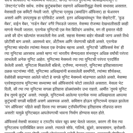
’लेफ्टनंट’पर्यंत सर्वच. तसेच कुटुंबाबरोबर राहणारे अधिकारीसुद्धा मेसचे सभासद असतात.
मेससाठी एक कमिटी नेमली जाते. युनिटचा प्रमुख (कमांडिंग ऑफिसर) हा चेअरमन
असतो आणि उपप्रमुख हा प्रेसिडेंट असतो. इतर अधिकार्‍यांमधून ’मेस सेक्रेटरी’, ’फूड
मेंबर’, वाईन मेंबर, ’गार्डन मेंबर’ वगैरे निवडले जातात. मेसच्या रोजच्या देखभालीसाठी काही
माणसे नेमली जातात. प्रत्येक युनिटची एक मेस बिल्डिंग असतेच, मग ती इमारत मोठी
असो की दोन खोल्यांत सजवलेली मेस असो. सहसा मेसच्या बाहेर मोकळी जागा असते तिथे
छोटीशी बाग असते. आतमध्ये बार, अँटीरूम आणि जेवणाची खोली असते. प्रत्येक
युनिटच्या संदर्भात त्यांच्या मेसला एक वेगळेच महत्त्व असते. युनिटची ’ऑफिसर्स मेस’ ही
त्या युनिटचा आरसाच असते म्हणा ना! भारतीय सैन्यदलात शंभराहून अधिक वर्षांची परंपरा
लाभलेली अनेक युनिट आहेत. युनिटच्या मेसमध्ये त्या त्या युनिटची परंपरा प्रदर्शित
केलेली असते. युनिटला मिळालेली बक्षिसे, ट्रॉफ्या, मानपत्रे, युनिटच्या इतिहासातल्या
ठळक घटनांच्या नोंदी, युनिटच्या अधिकार्‍यांनी बजावलेली कामगिरी, त्यांच्या शौर्यकथा,
वेळोवेळी काढण्यात आलेले फोटो हे सगळे युनिट मेसमध्ये मांडण्यात आलेले असते. मेसच्या
प्रवेशद्वारातच युनिटच्या सध्याच्या सर्व ऑफिसरांचे फोटो लावलेले असतात. मेसला भेट
दिली, की त्या त्या युनिटचा सगळा इतिहास डोळ्यांसमोर उभा राहतो. आर्मीत ’तुमचे युनिट
हेच तुमचे कुटुंब’ असते. त्यामुळे, युनिटमध्ये आलेल्या प्रत्येक नव्या अधिकार्‍याला आपल्या
कुटुंबाची सगळी माहिती असणे आवश्यक असते. कमिशन होऊन युनिटमध्ये दाखल झालेला
’यंग ऑफिसर’ पहिले काही दिवस त्या सगळ्या ट्रॉफीवगैरेचा इतिहासच तोंडपाठ करत
असतो! यामुळे युनिटबद्दल आपलेपणाची भावना निर्माण होण्यास मदत होते.
ऑफिसर्स मेसची सजावट व टापटीप यांवर खूप कष्ट घेतले जातात, कारण ती मेस त्या
युनिटलाच प्रतिबिंबित करत असते. त्यातले सोफे, गालिचे, झुंबरे, काचसामान, क्रोकरी-