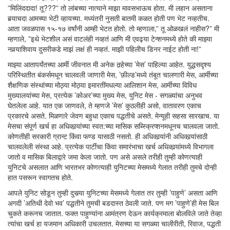
”मिलिंददादा! तू???” तो लांबच्या नात्याने माझा मावसभाऊच होता. मी लहान असताना
बर्‍याचदा आमच्या भेटी व्हायच्या. मध्यंतरी नुसती बातमी कळत होती पण भेट नव्हतीच.
आता जवळपास १५-१७ वर्षांनी आम्ही भेटत होतो. तो म्हणाला,” तू ओळखलं नाहीस?” मी
म्हणाले, ”इथे भेटशील असं वाटलंही नव्हतं आणि मी एवढ्या टेन्शनमध्ये होते की माझ्या
नवर्‍याशिवाय दुसरीकडे माझं लक्षं ही नव्हतं. माझी पहिलीच डिनर नाईट होती ना!”
माझ्या आतापर्यंतच्या आर्मी जीवनात मी अनेक तर्‍हेच्या ’मेस’ पाहिल्या आहेत. युद्धसदृश्य
परिस्थितीत बंकर्समधून चालवली जाणारी मेस, ’फ़ील्ड’मध्ये तंबूत चालणारी मेस, आर्मीच्या
शैक्षणिक संस्थांच्या मोठ्या मोठ्या इमारतींमधल्या आलिशान मेस, आर्मीच्या विविध
मुख्यालयांच्या मेस, प्रत्येक ’कोअर’च्या मुख्य मेस, युनिट मेस - सगळ्यांचा अनुभव
घेतलेला आहे. यात एक जाणवले, ते म्हणजे ’मेस’ कुठलीही असो, वातावरण एकाच
प्रकारचे असते. मिळणारे जेवण बहुधा एकाच पद्धतीचे असते. मेन्यूही सहसा सारखाच. या
मेसचा संपूर्ण खर्च हा अधिकार्‍यांच्या स्वत:च्या मासिक सब्स्क्रिप्शनमधूनच चालवला जातो.
कोणतीही सरकारी ग्रान्ट किंवा फण्ड यासाठी नसतो. ही अधिकार्‍यांनी अधिकार्‍यांसाठी
चालवलेली संस्था आहे. प्रत्येक पार्टीचा किंवा समारंभाचा खर्च अधिकार्‍यांमध्ये विभागला
जातो व मासिक बिलाद्वारे जमा केला जातो. पण असे असले तरीही तुम्ही कोणत्याही
युनिटचे असलात आणि भारतभर कोणत्याही युनिटच्या मेसमध्ये गेलात तरीही तुमचे दोन्ही
हात पसरून स्वागतच होते.
आपले युनिट सोडून तुम्ही दुसर्‍या युनिटच्या मेसमध्ये गेलात तर तुम्ही ’पाहुणे’ असता आणि
अगदी ’अतिथी देवो भव’ पद्धतीने तुमची बडदास्त ठेवली जाते. पण मग ’पाहुणे’ही मेस बिल
चुकते करूनच जातात. फक्त पाहुण्यांना आमंत्रण देऊन कार्यक्रमाला बोलविले जाते तेव्हा
त्यांचा खर्च हा यजमान अधिकारी उचलतात. मेसच्या या सगळ्या चालीरीती, रिवाज, पद्धती