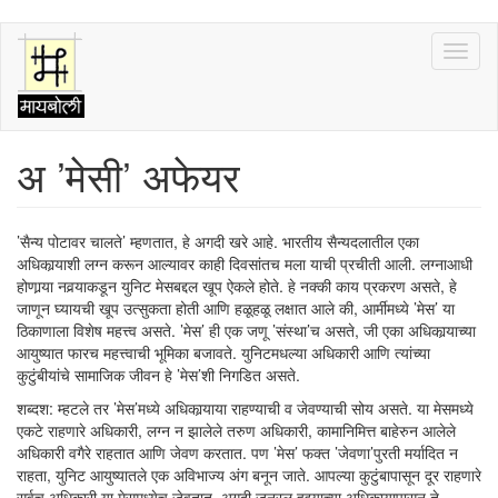
Skip
Toggl
to
naviga
main
content
अ ’मेसी’ अफेयर
’सैन्य पोटावर चालते’ म्हणतात, हे अगदी खरे आहे. भारतीय सैन्यदलातील एका
अधिकार्‍याशी लग्न करून आल्यावर काही दिवसांतच मला याची प्रचीती आली. लग्नाआधी
होणार्‍या नवर्‍याकडून युनिट मेसबद्दल खूप ऐकले होते. हे नक्की काय प्रकरण असते, हे
जाणून घ्यायची खूप उत्सुकता होती आणि हळूहळू लक्षात आले की, आर्मीमध्ये ’मेस’ या
ठिकाणाला विशेष महत्त्व असते. ’मेस’ ही एक जणू ’संस्था’च असते, जी एका अधिकार्‍याच्या
आयुष्यात फारच महत्त्वाची भूमिका बजावते. युनिटमधल्या अधिकारी आणि त्यांच्या
कुटुंबीयांचे सामाजिक जीवन हे ’मेस’शी निगडित असते.
शब्दश: म्हटले तर ’मेस’मध्ये अधिकार्‍याया राहण्याची व जेवण्याची सोय असते. या मेसमध्ये
एकटे राहणारे अधिकारी, लग्न न झालेले तरुण अधिकारी, कामानिमित्त बाहेरुन आलेले
अधिकारी वगैरे राहतात आणि जेवण करतात. पण ’मेस’ फक्त ’जेवणा’पुरती मर्यादित न
राहता, युनिट आयुष्यातले एक अविभाज्य अंग बनून जाते. आपल्या कुटुंबापासून दूर राहणारे
सर्वच अधिकारी या मेसमध्येच जेवतात. अगदी जनरल हुद्द्याच्या अधिकार्‍यापासून ते