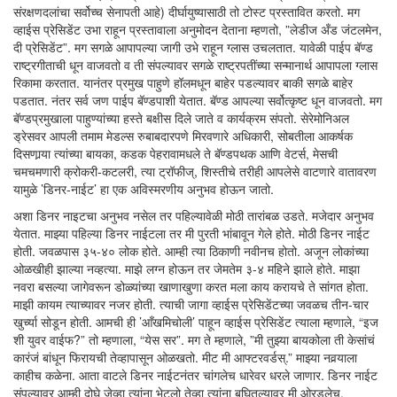
संरक्षणदलांचा सर्वोच्च सेनापती आहे) दीर्घायुष्यासाठी तो टोस्ट प्रस्तावित करतो. मग
व्हाईस प्रेसिडेंट उभा राहून प्रस्तावाला अनुमोदन देताना म्हणतो, ”लेडीज अँड जंटलमेन,
दी प्रेसिडेंट”. मग सगळे आपापल्या जागी उभे राहून ग्लास उचलतात. यावेळी पाईप बॅण्ड
राष्ट्रगीताची धून वाजवतो व ती संपल्यावर सगळे राष्ट्रपतींच्या सन्मानार्थ आपापला ग्लास
रिकामा करतात. यानंतर प्रमुख पाहुणे हॉलमधून बाहेर पडल्यावर बाकी सगळे बाहेर
पडतात. नंतर सर्व जण पाईप बॅण्डपाशी येतात. बॅण्ड आपल्या सर्वोत्कृष्ट धून वाजवतो. मग
बॅण्डप्रमुखाला पाहुण्यांच्या हस्ते बक्षीस दिले जाते व कार्यक्रम संपतो. सेरेमोनिअल
ड्रेसवर आपली तमाम मेडल्स रुबाबदारपणे मिरवणारे अधिकारी, सोबतीला आकर्षक
दिसणार्‍या त्यांच्या बायका, कडक पेहरावामधले ते बॅण्डपथक आणि वेटर्स, मेसची
चमचमणारी क्रोकरी-कटलरी, त्या ट्रॉफीज्, शिस्तीचे तरीही आपलेसे वाटणारे वातावरण
यामुळे ’डिनर-नाईट’ हा एक अविस्मरणीय अनुभव होऊन जातो.
अशा डिनर नाइटचा अनुभव नसेल तर पहिल्यावेळी मोठी तारांबळ उडते. मजेदार अनुभव
येतात. माझ्या पहिल्या डिनर नाईटला तर मी पुरती भांबावून गेले होते. मोठी डिनर नाईट
होती. जवळपास ३५-४० लोक होते. आम्ही त्या ठिकाणी नवीनच होतो. अजून लोकांच्या
ओळखीही झाल्या नव्हत्या. माझे लग्न होऊन तर जेमतेम ३-४ महिने झाले होते. माझा
नवरा बसल्या जागेवरून डोळ्यांच्या खाणाखुणा करत मला काय करायचे ते सांगत होता.
माझी कायम त्याच्यावर नजर होती. त्याची जागा व्हाईस प्रेसिडेंटच्या जवळच तीन-चार
खुर्च्या सोडून होती. आमची ही ’आँखमिचोली’ पाहून व्हाईस प्रेसिडेंट त्याला म्हणाले, “इज
शी युवर वाईफ?” तो म्हणाला, “येस सर”. मग ते म्हणाले, ”मी तुझ्या बायकोला ती केसांचं
कारंजं बांधून फिरायची तेव्हापासून ओळखतो. मीट मी आफ्टरवर्डस्.” माझ्या नवर्‍याला
काहीच कळेना. आता वाटले डिनर नाईटनंतर चांगलेच धारेवर धरले जाणार. डिनर नाईट
संपल्यावर आम्ही दोघे जेव्हा त्यांना भेटलो तेव्हा त्यांना बघितल्यावर मी ओरडलेच,