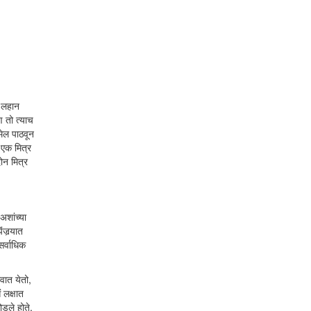
ी लहान
 तो त्याच
मेल पाठवून
 एक मित्र
ोन मित्र
अशांच्या
ंजर्‍यात
सर्वाधिक
वात येतो,
 लक्षात
ोडले होते.