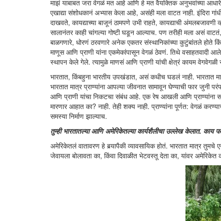
माझं याबाबत जरा वेगळं मत आहे आणि हे मत वैयक्तिक अनुभवांच्या आधारे तय
एखाद्या संशोधकानं अभ्यास केला आहे, असंही मला वाटत नाही. इंदिरा गांधीं
दाखवते, कायद्याच्या बाजूनं ठामपणे उभी राहते, कायद्याची अंमलबजावणी व
सालानंतर काही चांगल्या गोष्टी घडून आल्याच. पण तरीही मला असं वाटतं,
बाळगणारे, धोरणं ठरवणारे अनेक एकतर संस्थानिकांच्या कुटुंबांतले होते कि
माणूस आणि प्राणी यांना एकमेकांपासून वेगळं ठेवणं. तिथे वसाहतवादी आले. 
स्थापन केले गेले. त्यामुळे माणसं आणि प्राणी यांची क्षेत्रं कायम वेगवेगळी 
भारतात, किंबहुना भारतीय उपखंडात, असं कधीच घडलं नाही. भारतात मा
भारतात मात्र प्राण्यांना आपल्या जीवनात सामावून घेण्याची फार जुनी परंप
आणि प्राणी यांचा निकटचा संबंध आहे. एक रेष आखली आणि प्राण्यांना सांगि
मारणार आहात का? नाही. तेही शक्य नाही. प्राण्यांना पूर्णत: वेगळं कर
समस्या निर्माण झाल्याच.
तुम्ही भारतातल्या आणि अमेरिकेतल्या कार्यशैलीचा उल्लेख केलात. काय फरक 
अमेरिकेतलं वातावरण हे बर्‍यापैकी व्यावसायिक होतं. भारतात मात्र तुमचे एख
जेवायला बोलावता का, किंवा दिवाळीत भेटवस्तू देता का, यांवर अमेरिकेत