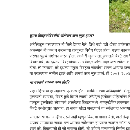
तुमचं बिबट्यांविषयीचं संशोधन कसं सुरू झालं?
अमेरिकेहून परतल्यावर मी चिले देशात गेले. तिथे माझे पती
पोस्ट-डॉक
संश
असल्यानं मी काम न करण्याचा तात्पुरता निर्णय घेतला होता. माझ्या नवर्‍य
संस्थेत पुढचं संशोधन करत होता. त्यावेळी जुन्नर तालुक्यातले बिबटे 
विचारायचे, की इथल्या बिबट्यांच्या समस्येबद्दल कोणी मदत करू शकेल 
होता. तो म्हणाला, की इथल्या मनुष्य-बिबट्या संघर्षाचा आपण अभ्यास कर
या प्रकल्पात सामील झाले आणि आमचं काम सुरू झालं. ही २००३-२००४च
या कामाचं स्वरूप काय होतं?
सहा महिन्यांचा हा लहानसा प्रकल्प होता. वनविभागाच्या अधिकार्‍यांशी बो
मुलाखती घ्यायचा, बिबटे कुठे दिसले त्याची
जीपीएस
(ग्लोबल पोझिशनिंग 
पकडून दुसरीकडे सोडायचे असलेल्या बिबट्यांमध्ये
मायक्रोचिप
लावण्याचं 
बिबटे वनक्षेत्रात राहतात, हा समज खोटा असल्याचं या सर्वेक्षणात आमच्य
जंगलात खायला काहीच उरलं नाही म्हणून बिबट्या गावात येतो, असं तेव्हा व
असाच सगळ्यांचा समज. पण आमच्या सर्वेक्षणानं हा समज सपशेल खोटा ठरव
आलं की, बिबट्यांची ही जी समस्या होती, ती पूर्णपणे माणसामुळे निर्माण 