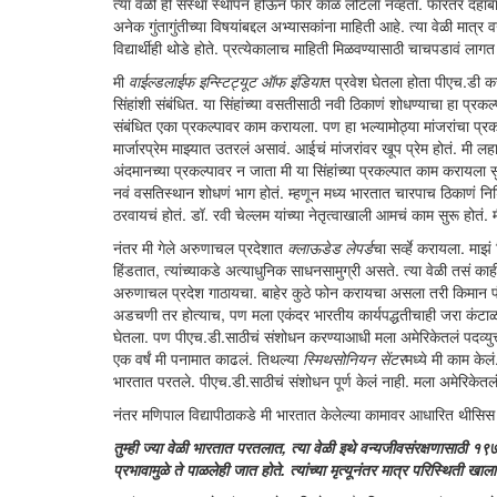
त्या वेळी ही संस्था स्थापन होऊन फार काळ लोटला नव्हता. फारतर दहाबारा
अनेक गुंतागुंतीच्या विषयांबद्दल अभ्यासकांना माहिती आहे. त्या वेळी मा
विद्यार्थीही थोडे होते. प्रत्येकालाच माहिती मिळवण्यासाठी चाचपडावं लागत 
मी
वाईल्डलाईफ इन्स्टिट्यूट ऑफ इंडिया
त प्रवेश घेतला होता पीएच.डी क
सिंहांशी संबंधित. या सिंहांच्या वसतीसाठी नवी ठिकाणं शोधण्याचा हा प्रकल
संबंधित एका प्रकल्पावर काम करायला. पण हा भल्यामोठ्या मांजरांचा प
मार्जारप्रेम माझ्यात उतरलं असावं. आईचं मांजरांवर खूप प्रेम होतं. मी
अंदमानच्या प्रकल्पावर न जाता मी या सिंहांच्या प्रकल्पात काम करायला स
नवं वसतिस्थान शोधणं भाग होतं. म्हणून मध्य भारतात चारपाच ठिकाणं नि
ठरवायचं होतं. डॉ. रवी चेल्लम यांच्या नेतृत्वाखाली आमचं काम सुरू ह
नंतर मी गेले अरुणाचल प्रदेशात
क्लाऊडेड लेपर्ड
चा सर्व्हे करायला. मा
हिंडतात, त्यांच्याकडे अत्याधुनिक साधनसामुग्री असते. त्या वेळी तसं काह
अरुणाचल प्रदेश गाठायचा. बाहेर कुठे फोन करायचा असला तरी किमान पं
अडचणी तर होत्याच, पण मला एकंदर भारतीय कार्यपद्धतीचाही जरा कंटाळा आ
घेतला. पण पीएच.डी.साठीचं संशोधन करण्याआधी मला अमेरिकेतलं पदव्युत्त
एक वर्षं मी पनामात काढलं. तिथल्या
स्मिथसोनियन सेंटर
मध्ये मी काम केल
भारतात परतले. पीएच.डी.साठीचं संशोधन पूर्ण केलं नाही. मला अमेरिकेत
नंतर मणिपाल विद्यापीठाकडे मी भारतात केलेल्या कामावर आधारित थीसिस 
तुम्ही ज्या वेळी भारतात परतलात, त्या वेळी इथे वन्यजीवसंरक्षणासाठी १९७२ स
प्रभावामुळे ते पाळलेही जात होते. त्यांच्या मृत्यूनंतर मात्र परिस्थिती खा