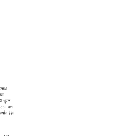
पलब्ध
्या
री भुरळ
वाटलं. पण
र्थात हेही