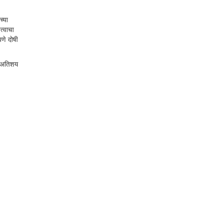
च्या
त्वाचा
णे दोषी
से अतिशय