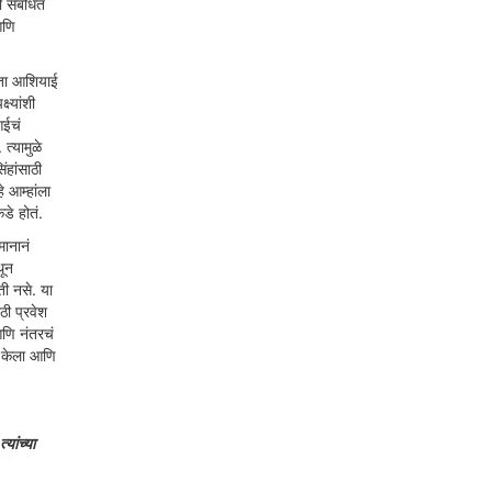
ी संबंधित
आणि
ोता आशियाई
ष्यांशी
आईचं
त्यामुळे
ंहांसाठी
 आम्हांला
डे होतं.
मानानं
थून
ी नसे. या
ठी प्रवेश
आणि नंतरचं
्ण केला आणि
यांच्या