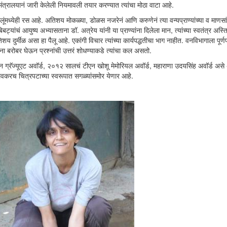
मंत्रालयानं जारी केलेली नियमावली तयार करण्यात त्यांचा मोठा वाटा आहे.
ूंमध्येही रस आहे. अतिशय मोकळ्या, डोळस नजरेनं आणि करुणेनं त्या वन्यप्राण्यांच्या व माणसां
बट्यांचं आयुष्य अभ्यासताना डॉ. अत्रेय यांनी या प्राण्यांना दिलेला मान, त्यांच्या स्वतंत्र अस्ति
्मीळ असा हा पैलू आहे. एकांगी विचार त्यांच्या कार्यपद्धतीचा भाग नाहीत. वनविभागाला पूर्णप
्वांना बरोबर घेऊन प्रश्नांची उत्तरं शोधण्याकडे त्यांचा कल असतो.
्लान ग्रॅज्यूएट अवॉर्ड, २०१२ सालचं टीएन खोशू मेमोरियल अवॉर्ड, महाराणा उदयसिंह अवॉर्ड अ
 लवकरच चित्रपटाच्या स्वरूपात सगळ्यांसमोर येणार आहे.