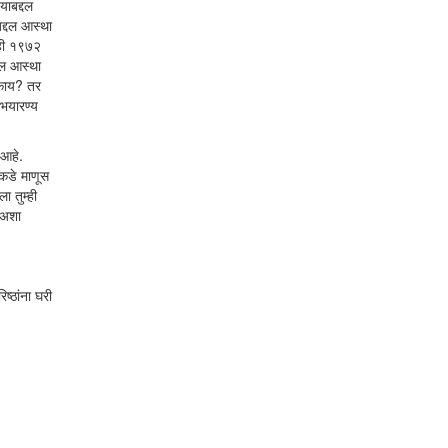
याबद्दल
बद्दल आस्था
तही १९७२
दल आस्था
ण काय? तर
अभयारण्य
 आहे.
ाकडे माणूस
ा तुम्ही
ी अशा
ष्ठांना घरी