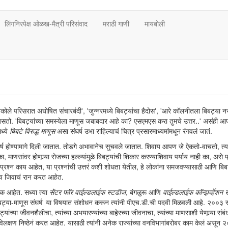
लिंगनिरपेक्ष ओळख-मैत्री परिसंवाद
मराठी गाणी
मायबोली
े अकोले परिसरात अघोषित संचारबंदी', 'जुन्नरमध्ये बिबट्यांचा हैदोस', 'आरे कॉलनीतला बिबट्या 
असतो. 'बिबट्यांच्या समस्येला माणूस जबाबदार आहे का? एसएमएस करा तुमचे उत्तर..' असंही 
ध्ये
बिबटे विरुद्ध माणूस
असा संघर्ष उभा राहिल्याचं चित्र प्रसारमाध्यमांमधून रंगवलं जातं.
ष होण्यामागे दिली जातात. तोडगे अभावानेच सुचवले जातात. शिवाय आपण जे ऐकतो-वाचतो, त्या
ाणसांवर होणार्‍या रोजच्या हल्ल्यांमुळे बिबट्यांची शिकार करण्याशिवाय पर्याय नाही का, असे प
खरे प्रश्न काय आहेत, या प्रश्नांची उत्तरं कशी शोधता येतील, हे लोकांना समजवण्यासाठी आणि बिबट
्रेय जिवाचं रान करत आहेत.
ासक आहेत. सध्या त्या
सेंटर फॉर वाईल्डलाईफ स्टडीज
, बंगळुरू आणि
वाईल्डलाईफ कॉन्झर्व्हेशन
'बिबट्या-माणूस संघर्ष' या विषयात संशोधन करून त्यांनी पीएच.डी.ची पदवी मिळवली आहे. २००३ 
ांच्या जीवनशैलीचा, त्यांच्या अभयारण्यांच्या बाहेरच्या जीवनाचा, त्यांच्या माणसाशी येणार्‍या संबंध
 विलक्षण निष्ठेनं करत आहेत. यासाठी त्यांनी अनेक राज्यांच्या वनविभागांबरोबर काम केलं असून