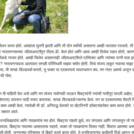
ोधन करत होते. आम्हांला मुलगी झाली आणि ती दोन वर्षांची असताना आम्ही भारतात परतलो. त
ानं नारायणगावच्या
जीएमआरटी
तून पीएच.डी. केलं होतं आणि आता आम्ही तिथेच राहत होतो, कारण
सगळीकडे गाजत होते. आम्ही चिलेत असतानाही
जीएमआरटी
तले प्रोफेसर आणि त्यांच्या पत्नी मला इ
का? नारायणगावला आल्यावर सगळी परिस्थिती माझ्या समोर होती. तिथे संजय ठाकूर नावाचा माझा
ूया, मी सगळं
फिल्डवर्क
करतो, तू फक्त या प्रकल्पाचं व्यवस्थापन बघ. मग नंतर आमचे अजून द
ी गोष्ट.
लून मी माहिती घेत असे आणि मग संजय गावोगावी जाऊन बिबट्यांनी ज्यांची गायीगुरं मारली आहेत, 
सिस्टम) वापरून यादी तयार करायचा. सगळं
फिल्डवर्क
त्यानंच केलं. मग या प्रकल्पाच्या शेवटी पि
काम आम्ही केलं. त्यावेळी मी डॉ. अनिरुद्ध बेलसरे या व्हेटरिनरी डॉक्टरांबरोबर काम करत होते. 
ा लक्षात आलं.
नाधिकार्‍यांचं आणि गावकर्‍यांचं मत होतं. बिबट्या राहतो कुठे, तर जंगलात आणि जंगलातून तो गा
ला. बिबट्या गावाच्या आसपासच राहतो, फक्त तो गावकर्‍यांना दिसत नाही. शिवाय आमच्या असं
झाली होती. जुन्नरच्या परिसरात जे बिबटे हल्ले करत होते, ते वनविभागानंच कधीतरी तिथे आणून स