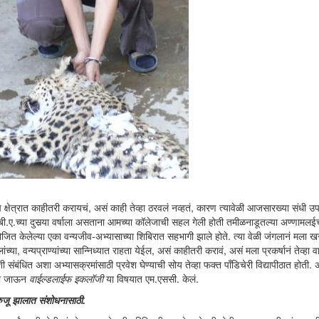
ाच क्षेत्रात काहीतरी करायचं, असं काही तेव्हा ठरवलं नव्हतं, कारण त्यावेळी आजसारख्या संधी उ
ी बी.ए.च्या दुसर्‍या वर्षाला असताना आमच्या कॉलेजाची सहल गेली होती तमीळनाडूतल्या अण्णामलईच
जित केलेल्या एका वन्यजीव-अभ्यासाच्या शिबिरात सहभागी झाले होते. त्या वेळी जंगलानं मला ख
या, वन्यप्राण्यांच्या सान्निध्यात राहता येईल, असं काहीतरी करावं, असं मला प्रकर्षानं तेव्हा 
नाशी संबंधित अशा अभ्यासक्रमांसाठी प्रवेश घेण्याची सोय तेव्हा फक्त पाँडिचेरी विद्यापीठात होती. अ
ीला जाऊन
वाईल्डलाईफ इकलॉजी
या विषयात एम.एससी. केलं.
 रुजू झालात संशोधनासाठी.