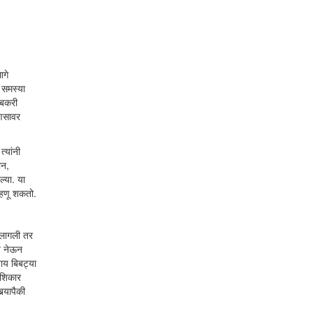
ागे
 समस्या
ी बकरी
ाणसावर
्यांनी
ान,
्या. या
्हणू शकतो.
क लागली तर
ात नेऊन
ाय बिबट्या
 शिकार
‍यापैकी