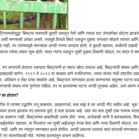
रमध्येसुद्धा 'बिबट्या गावातली कुत्री उचलून नेतो आणि त्याला दाट जंगलांपेक्षा छोट्या झाडांम
शी माणसाची अपेक्षा असते. त्यामुळे तिथले बिबटे पकडून दुसर्‍या जंगलात सोडले जातात आणि
स दिला नाही, तर त्यांच्यामुळे माणसाला अगदी नगण्य उपद्रव होतो. ते कुत्री खातात, कधीतरी एखाद
त्यांचा संचार सुरू होतो. मात्र त्यांना पकडून तुम्ही दुसर्‍या ठिकाणी सोडलं, तर मात्र ते म
ं. पण बागायती क्षेत्रात राहणार्‍या बिबट्यांनी हा समज खोटा ठरवला आहे. बिबट्यांची संख्या आणि त
ह्याबद्दलही म्हणेन. १९९१ ते २०१२ या काळात ठाणे वनविभागात, ज्यात संजय गांधी राष्ट्रीय उद्य
ार, अलिबाग व रोहा यांचा समावेश आहे, बिबट्यानं माणसावर हल्ला करण्याच्या सदुसष्ट घटना घडल
णसाची संख्या यांचं गुणोत्तर पाहिलं, तर या हल्ल्यांच्या घटना अगदी तुरळक आहेत, असं आपण म
ले का होतात?
काणीच ते त्यांच्या पद्धतीनं जगू शकतात. उदाहरणार्थ, मला माझं हे घर अगदी नीट माहीत आहे. भू
्यावर हल्ला झालाच तर लपायचं कुठे, हे मला ठाऊक आहे. उद्या जर मला तुम्ही एका नव्याच घर
े मला कळणार नाही. बिबट्यांच्या बाबतीतही असंच होतं. नव्या, अनोळखी जागी ते बावचळतात. शिव
ा आईबरोबर राहतात. या पिल्लांना जर तुम्ही आईपासून वेगळं केलं आणि नव्या ठिकाणी सोडलं, तर
ाही. आणि मग त्यातून माणसावर हल्ले होतील. अगदी आपल्या घरातलं साधं मांजरही माणसाला बर्
ांजरांपेक्षाही मोठे. त्यांच्या हल्ल्यांतून वाचणं कठीणच.