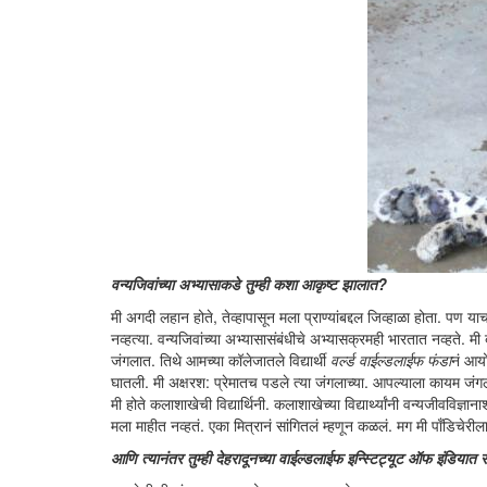
वन्यजिवांच्या अभ्यासाकडे तुम्ही कशा आकृष्ट झालात?
मी अगदी लहान होते, तेव्हापासून मला प्राण्यांबद्दल जिव्हाळा होता. पण य
नव्हत्या. वन्यजिवांच्या अभ्यासासंबंधीचे अभ्यासक्रमही भारतात नव्हते. म
जंगलात. तिथे आमच्या कॉलेजातले विद्यार्थी
वर्ल्ड वाईल्डलाईफ फंडा
नं आयो
घातली. मी अक्षरश: प्रेमातच पडले त्या जंगलाच्या. आपल्याला कायम जंगलांच्
मी होते कलाशाखेची विद्यार्थिनी. कलाशाखेच्या विद्यार्थ्यांनी वन्यजीवविज्ञा
मला माहीत नव्हतं. एका मित्रानं सांगितलं म्हणून कळलं. मग मी पाँडिचेर
आणि त्यानंतर तुम्ही देहरादूनच्या वाईल्डलाईफ इन्स्टिट्यूट ऑफ इंडियात