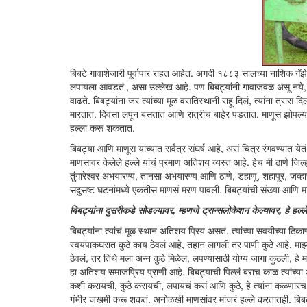
बिबटे गावाशेजारी पूर्वापार राहत आहेत. अगदी १८८३ सालच्या नाशिक गॅझेटिय
लपायला आवडतं', असा उल्लेख आहे. पण बिबट्यांनी गावाजवळ असू नये, अ
वाढते. बिबट्यांना जर त्यांच्या मूळ वसतिस्थानी राहू दिलं, त्यांना त्रा
मारतात. दिवसा लपून बसतात आणि रात्रीच बाहेर पडतात. माणूस झोपल्यावरच 
हल्ला करू शकतात.
बिबट्या आणि माणूस यांच्यात सर्वत्र संघर्ष आहे, असं चित्र रंगवण्यात येत
माणसावर केलेले हल्ले यांचं प्रमाण अतिशय व्यस्त आहे. हेच मी ठाणे जिल्
तुंगारेश्वर अभयारण्य, तानसा अभयारण्य आणि ठाणे, डहाणू, शहापूर, जव्ह
सदुसष्ट घटनांमध्ये एकतीस माणसं मरण पावली. बिबट्यांची संख्या आणि मा
बिबट्यांना दुसरीकडे सोडल्यावर, म्हणजे
ट्रान्सलोकेशन
केल्यावर, हे हल्
बिबट्यांना त्यांचं मूळ स्थान अतिशय प्रिय असतं. त्यांच्या सवयीच्या ठि
स्वयंपाकघरात कुठे काय ठेवलं आहे, तहान लागली तर पाणी कुठे आहे, माझ
ठेवलं, तर तिथे मला अन्न कुठे मिळेल, लपण्यासाठी योग्य जागा कुठली, ह
हा अतिशय समाजप्रिय प्राणी आहे. बिबट्याची पिल्लं बराच काळ त्यांच्य
कशी करायची, कुठे करायची, लपायचं कसं आणि कुठे, हे त्यांना कळणारच न
गंभीर जखमी करू शकतं. अनोळखी माणसांवर मांजरं हल्ले करतातही. बिबटे तर म