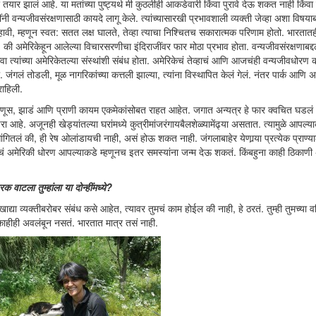
ार झालं आहे. या मतांच्या पुष्ट्यर्थ मी कुठलीही आकडेवारी किंवा पुरावे देऊ शकत नाही किंवा 
नी वन्यजीवसंरक्षणासाठी कायदे लागू केले. त्यांच्यासारखी प्रभावशाली व्यक्ती जेव्हा अशा विषया
्हावी, म्हणून स्वत: सतत लक्ष घालते, तेव्हा त्याचा निश्चितच सकारात्मक परिणाम होतो. भारता
 की अमेरिकेहून आलेल्या विचारसरणीचा इंदिराजींवर फार मोठा प्रभाव होता. वन्यजीवसंरक्षणाबद्
ंवा त्यांच्या अमेरिकेतल्या संस्थांशी संबंध होता. अमेरिकेचं तेव्हाचं आणि आजचंही वन्यजीवधोर
जंगलं तोडली, मूळ नागरिकांच्या कत्तली झाल्या, त्यांना विस्थापित केलं गेलं. नंतर पार्क आणि 
राहिली.
णूस, झाडं आणि प्राणी कायम एकमेकांसोबत राहत आहेत. जगात अन्यत्र हे फार क्वचित घडलं
रा आहे. अजूनही खेड्यांतल्या घरांमध्ये कुत्रीमांजरंगायबैलशेळ्यामेंढ्या असतात. त्यामुळे आपल्य
तलं की, ही रेष ओलांडायची नाही, असं होऊ शकत नाही. जंगलाबाहेर येणार्‍या प्रत्येक प्राण्याल
ण्याचं अमेरिकी धोरण आपल्याकडे म्हणूनच इतर समस्यांना जन्म देऊ शकतं. किंबहुना काही ठिकाण
वाटला तुम्हांला या दोन्हींमध्ये?
ाद्या व्यक्तीबरोबर संबंध कसे आहेत, त्यावर तुमचं काम होईल की नाही, हे ठरतं. तुम्ही तुमच्या वरि
 काहीही अवलंबून नसतं. भारतात मात्र तसं नाही.