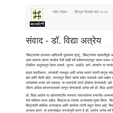
Skip
नवीन लेखन
हितगुज दिवाळी अंक २०१४
to
main
content
संवाद - डॉ. विद्या अत्रेय
'बिबट्याच्या हल्ल्यात आदिवासी युवकाचा मृत्यू', 'बिबट्याच्या दहशतीमुळ
अशा बातम्या आपण सगळेच गेली काही वर्षं वर्तमानपत्रांतून सतत वाचत 
टीव्हीवर अधूनमधून ऐकत असतो. जुन्नर, अकोले, ठाणे, संगमनेर या भागांम
वाढतं शहरीकरण, जंगलांची नासधूस अशी अनेक कारणं प्राणी-माणूस संघर्
खरं आणि किती खोटं, जंगलांतून बिबटे खरंच बाहेर गावांकडे आले आहेत का, म
अनेकांच्या मनात उभे राहतात. या प्रश्नांची उत्तरं लोकांना देण्यासाठी, 
जीवन अधिक चांगल्याप्रकारे जाणून घेण्यासाठी अनेक वर्षं डॉ. विद्या अत
डॉ. विद्या अत्रेय या आंतरराष्ट्रीय स्तरावर नावाजलेल्या वन्यजीव-अभ्य
येथे संशोधन करत आहेत. बिबट्या हा त्यांच्या अभ्यासाचा मुख्य विषय. 
बिबट्यांशी संबंधित अभ्यासाला आणि कार्याला त्यांनी वाहून घेतलं आहे. बिबट्य
अभ्यास करणं, या प्रश्नांबद्दल जनजागृती करणं हे डॉ. अत्रेय अनेक वर्षं