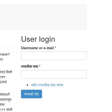
User login
Username or e-mail
*
नरभक्षक?'
आपण
परवलीचा शब्द
*
ंतलं किती
्रश्न
्यांचं
नवीन परवलीचा शब्द मागवा
येण्याची नोंद
 सोसायटी
सालापासून
ांचा
 २०११ साली