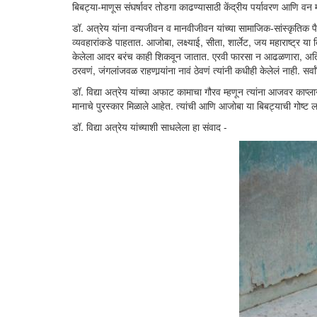
बिबट्या-माणूस संघर्षावर तोडगा काढण्यासाठी केंद्रीय पर्यावरण आणि वन 
डॉ. अत्रेय यांना वन्यजीवन व मानवीजीवन यांच्या सामाजिक-सांस्कृतिक पैल
व्यवहारांकडे पाहतात. आजोबा, लक्ष्याई, सीता, शार्लेट, जय महाराष्ट्र या बि
केलेला आदर बरंच काही शिकवून जातात. एरवी फारसा न आढळणारा, अतिशय दुर
ठरवणं, जंगलांजवळ राहणार्‍यांना नावं ठेवणं त्यांनी कधीही केलेलं नाही. सर
डॉ. विद्या अत्रेय यांच्या अफाट कामाचा गौरव म्हणून त्यांना आजवर काप
मानाचे पुरस्कार मिळाले आहेत. त्यांची आणि आजोबा या बिबट्याची गोष्ट
डॉ. विद्या अत्रेय यांच्याशी साधलेला हा संवाद -