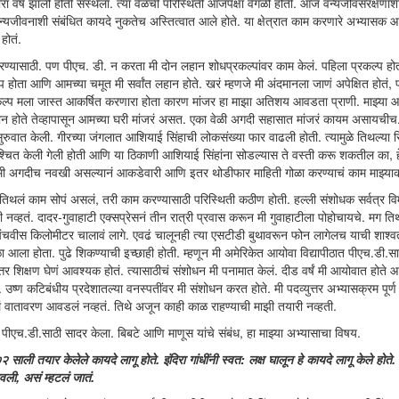
 वर्षं झाली होती संस्थेला. त्या वेळची परिस्थिती आजपेक्षा वेगळी होती. आज वन्यजीवसंरक्षणाश
त्र वन्यजीवनाशी संबंधित कायदे नुकतेच अस्तित्वात आले होते. या क्षेत्रात काम करणारे अभ्यासक 
होतं.
रण्यासाठी. पण पीएच. डी. न करता मी दोन लहान शोधप्रकल्पांवर काम केलं. पहिला प्रकल्प ह
्प होता आणि आमच्या चमूत मी सर्वांत लहान होते. खरं म्हणजे मी अंदमानला जाणं अपेक्षित होतं, पक्
्रकल्प मला जास्त आकर्षित करणारा होता कारण मांजर हा माझा अतिशय आवडता प्राणी. माझ्या 
 लहान होते तेव्हापासून आमच्या घरी मांजरं असत. एका वेळी अगदी सहासात मांजरं कायम असायचीच. 
ुरुवात केली. गीरच्या जंगलात आशियाई सिंहाची लोकसंख्या फार वाढली होती. त्यामुळे तिथल्या सि
श्चित केली गेली होती आणि या ठिकाणी आशियाई सिंहांना सोडल्यास ते वस्ती करू शकतील का, हे
ोतं. मी अगदीच नवखी असल्यानं आकडेवारी आणि इतर थोडीफार माहिती गोळा करण्याचं काम माझ्याक
झं तिथलं काम सोपं असलं, तरी काम करण्यासाठी परिस्थिती कठीण होती. हल्ली संशोधक सर्वत्र वि
ी नव्हतं. दादर-गुवाहाटी एक्सप्रेसनं तीन रात्री प्रवास करून मी गुवाहाटीला पोहोचायचे. मग ति
चवीस किलोमीटर चालावं लागे. एवढं चालूनही त्या एसटीडी बुथावरून फोन लागेलच याची शाश्वत
ला होता. पुढे शिकण्याची इच्छाही होती. म्हणून मी अमेरिकेत आयोवा विद्यापीठात पीएच.डी.सा
र शिक्षण घेणं आवश्यक होतं. त्यासाठीचं संशोधन मी पनामात केलं. दीड वर्षं मी आयोवात होते 
ं. उष्ण कटिबंधीय प्रदेशातल्या वनस्पतींवर मी संशोधन करत होते. मी पदव्युत्तर अभ्यासक्रम पूर
लं वातावरण आवडलं नव्हतं. तिथे अजून काही काळ राहण्याची माझी तयारी नव्हती.
पीएच.डी.साठी सादर केला. बिबटे आणि माणूस यांचे संबंध, हा माझ्या अभ्यासाचा विषय.
ाली तयार केलेले कायदे लागू होते. इंदिरा गांधींनी स्वत: लक्ष घालून हे कायदे लागू केले होते. त्
लावली, असं म्हटलं जातं.