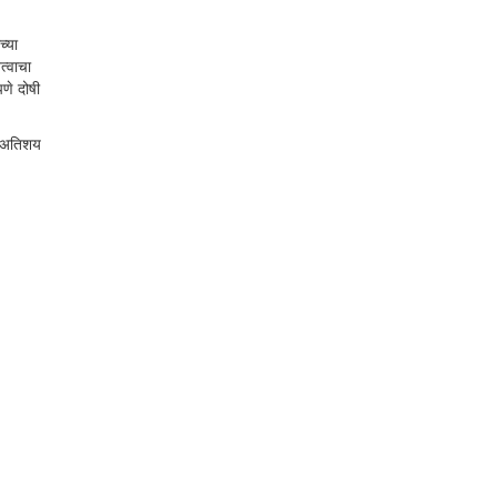
च्या
त्वाचा
णे दोषी
से अतिशय