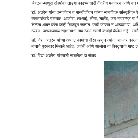
बिबट्या-माणूस संघर्षावर तोडगा काढण्यासाठी केंद्रीय पर्यावरण आणि वन 
डॉ. अत्रेय यांना वन्यजीवन व मानवीजीवन यांच्या सामाजिक-सांस्कृतिक पैल
व्यवहारांकडे पाहतात. आजोबा, लक्ष्याई, सीता, शार्लेट, जय महाराष्ट्र या बि
केलेला आदर बरंच काही शिकवून जातात. एरवी फारसा न आढळणारा, अतिशय दुर
ठरवणं, जंगलांजवळ राहणार्‍यांना नावं ठेवणं त्यांनी कधीही केलेलं नाही. सर
डॉ. विद्या अत्रेय यांच्या अफाट कामाचा गौरव म्हणून त्यांना आजवर काप
मानाचे पुरस्कार मिळाले आहेत. त्यांची आणि आजोबा या बिबट्याची गोष्ट
डॉ. विद्या अत्रेय यांच्याशी साधलेला हा संवाद -