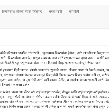
लिंगनिरपेक्ष ओळख-मैत्री परिसंवाद
मराठी गाणी
मायबोली
े अकोले परिसरात अघोषित संचारबंदी', 'जुन्नरमध्ये बिबट्यांचा हैदोस', 'आरे कॉलनीतला बिबट्या 
असतो. 'बिबट्यांच्या समस्येला माणूस जबाबदार आहे का? एसएमएस करा तुमचे उत्तर..' असंही 
ध्ये
बिबटे विरुद्ध माणूस
असा संघर्ष उभा राहिल्याचं चित्र प्रसारमाध्यमांमधून रंगवलं जातं.
ष होण्यामागे दिली जातात. तोडगे अभावानेच सुचवले जातात. शिवाय आपण जे ऐकतो-वाचतो, त्या
ाणसांवर होणार्‍या रोजच्या हल्ल्यांमुळे बिबट्यांची शिकार करण्याशिवाय पर्याय नाही का, असे प
खरे प्रश्न काय आहेत, या प्रश्नांची उत्तरं कशी शोधता येतील, हे लोकांना समजवण्यासाठी आणि बिबट
्रेय जिवाचं रान करत आहेत.
ासक आहेत. सध्या त्या
सेंटर फॉर वाईल्डलाईफ स्टडीज
, बंगळुरू आणि
वाईल्डलाईफ कॉन्झर्व्हेशन
'बिबट्या-माणूस संघर्ष' या विषयात संशोधन करून त्यांनी पीएच.डी.ची पदवी मिळवली आहे. २००३ 
ांच्या जीवनशैलीचा, त्यांच्या अभयारण्यांच्या बाहेरच्या जीवनाचा, त्यांच्या माणसाशी येणार्‍या संबंध
 विलक्षण निष्ठेनं करत आहेत. यासाठी त्यांनी अनेक राज्यांच्या वनविभागांबरोबर काम केलं असून