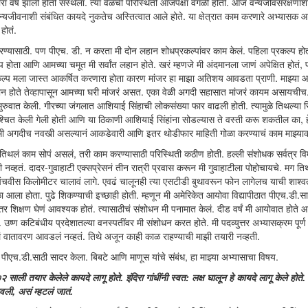
 वर्षं झाली होती संस्थेला. त्या वेळची परिस्थिती आजपेक्षा वेगळी होती. आज वन्यजीवसंरक्षणाश
त्र वन्यजीवनाशी संबंधित कायदे नुकतेच अस्तित्वात आले होते. या क्षेत्रात काम करणारे अभ्यासक 
होतं.
रण्यासाठी. पण पीएच. डी. न करता मी दोन लहान शोधप्रकल्पांवर काम केलं. पहिला प्रकल्प ह
्प होता आणि आमच्या चमूत मी सर्वांत लहान होते. खरं म्हणजे मी अंदमानला जाणं अपेक्षित होतं, पक्
्रकल्प मला जास्त आकर्षित करणारा होता कारण मांजर हा माझा अतिशय आवडता प्राणी. माझ्या 
 लहान होते तेव्हापासून आमच्या घरी मांजरं असत. एका वेळी अगदी सहासात मांजरं कायम असायचीच. 
ुरुवात केली. गीरच्या जंगलात आशियाई सिंहाची लोकसंख्या फार वाढली होती. त्यामुळे तिथल्या सि
श्चित केली गेली होती आणि या ठिकाणी आशियाई सिंहांना सोडल्यास ते वस्ती करू शकतील का, हे
ोतं. मी अगदीच नवखी असल्यानं आकडेवारी आणि इतर थोडीफार माहिती गोळा करण्याचं काम माझ्याक
झं तिथलं काम सोपं असलं, तरी काम करण्यासाठी परिस्थिती कठीण होती. हल्ली संशोधक सर्वत्र वि
ी नव्हतं. दादर-गुवाहाटी एक्सप्रेसनं तीन रात्री प्रवास करून मी गुवाहाटीला पोहोचायचे. मग ति
चवीस किलोमीटर चालावं लागे. एवढं चालूनही त्या एसटीडी बुथावरून फोन लागेलच याची शाश्वत
ला होता. पुढे शिकण्याची इच्छाही होती. म्हणून मी अमेरिकेत आयोवा विद्यापीठात पीएच.डी.सा
र शिक्षण घेणं आवश्यक होतं. त्यासाठीचं संशोधन मी पनामात केलं. दीड वर्षं मी आयोवात होते 
ं. उष्ण कटिबंधीय प्रदेशातल्या वनस्पतींवर मी संशोधन करत होते. मी पदव्युत्तर अभ्यासक्रम पूर
लं वातावरण आवडलं नव्हतं. तिथे अजून काही काळ राहण्याची माझी तयारी नव्हती.
पीएच.डी.साठी सादर केला. बिबटे आणि माणूस यांचे संबंध, हा माझ्या अभ्यासाचा विषय.
ाली तयार केलेले कायदे लागू होते. इंदिरा गांधींनी स्वत: लक्ष घालून हे कायदे लागू केले होते. त्
लावली, असं म्हटलं जातं.