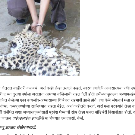
ाच क्षेत्रात काहीतरी करायचं, असं काही तेव्हा ठरवलं नव्हतं, कारण त्यावेळी आजसारख्या संधी उ
ी बी.ए.च्या दुसर्‍या वर्षाला असताना आमच्या कॉलेजाची सहल गेली होती तमीळनाडूतल्या अण्णामलईच
जित केलेल्या एका वन्यजीव-अभ्यासाच्या शिबिरात सहभागी झाले होते. त्या वेळी जंगलानं मला ख
या, वन्यप्राण्यांच्या सान्निध्यात राहता येईल, असं काहीतरी करावं, असं मला प्रकर्षानं तेव्हा 
नाशी संबंधित अशा अभ्यासक्रमांसाठी प्रवेश घेण्याची सोय तेव्हा फक्त पाँडिचेरी विद्यापीठात होती. अ
ीला जाऊन
वाईल्डलाईफ इकलॉजी
या विषयात एम.एससी. केलं.
 रुजू झालात संशोधनासाठी.