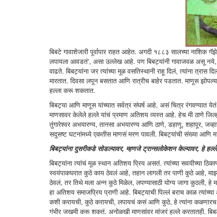
बिबटे गावाशेजारी पूर्वापार राहत आहेत. अगदी १८८३ सालच्या नाशिक गॅझेटिय
लपायला आवडतं', असा उल्लेख आहे. पण बिबट्यांनी गावाजवळ असू नये, अ
वाढते. बिबट्यांना जर त्यांच्या मूळ वसतिस्थानी राहू दिलं, त्यांना त्रा
मारतात. दिवसा लपून बसतात आणि रात्रीच बाहेर पडतात. माणूस झोपल्यावरच 
हल्ला करू शकतात.
बिबट्या आणि माणूस यांच्यात सर्वत्र संघर्ष आहे, असं चित्र रंगवण्यात येत
माणसावर केलेले हल्ले यांचं प्रमाण अतिशय व्यस्त आहे. हेच मी ठाणे जिल्
तुंगारेश्वर अभयारण्य, तानसा अभयारण्य आणि ठाणे, डहाणू, शहापूर, जव्ह
सदुसष्ट घटनांमध्ये एकतीस माणसं मरण पावली. बिबट्यांची संख्या आणि मा
बिबट्यांना दुसरीकडे सोडल्यावर, म्हणजे
ट्रान्सलोकेशन
केल्यावर, हे हल्
बिबट्यांना त्यांचं मूळ स्थान अतिशय प्रिय असतं. त्यांच्या सवयीच्या ठि
स्वयंपाकघरात कुठे काय ठेवलं आहे, तहान लागली तर पाणी कुठे आहे, माझ
ठेवलं, तर तिथे मला अन्न कुठे मिळेल, लपण्यासाठी योग्य जागा कुठली, ह
हा अतिशय समाजप्रिय प्राणी आहे. बिबट्याची पिल्लं बराच काळ त्यांच्य
कशी करायची, कुठे करायची, लपायचं कसं आणि कुठे, हे त्यांना कळणारच न
गंभीर जखमी करू शकतं. अनोळखी माणसांवर मांजरं हल्ले करतातही. बिबटे तर म