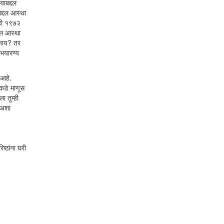
याबद्दल
बद्दल आस्था
तही १९७२
दल आस्था
ण काय? तर
अभयारण्य
 आहे.
ाकडे माणूस
ा तुम्ही
ी अशा
ष्ठांना घरी