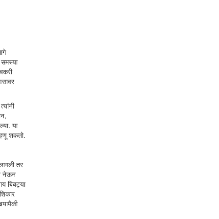
ागे
 समस्या
ी बकरी
ाणसावर
्यांनी
ान,
्या. या
्हणू शकतो.
क लागली तर
ात नेऊन
ाय बिबट्या
 शिकार
‍यापैकी