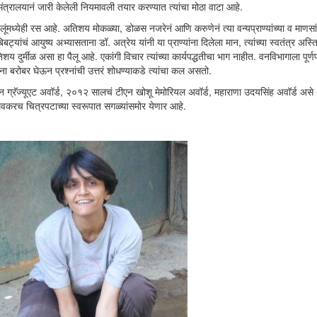
मंत्रालयानं जारी केलेली नियमावली तयार करण्यात त्यांचा मोठा वाटा आहे.
ूंमध्येही रस आहे. अतिशय मोकळ्या, डोळस नजरेनं आणि करुणेनं त्या वन्यप्राण्यांच्या व माणसां
बट्यांचं आयुष्य अभ्यासताना डॉ. अत्रेय यांनी या प्राण्यांना दिलेला मान, त्यांच्या स्वतंत्र अस्ति
्मीळ असा हा पैलू आहे. एकांगी विचार त्यांच्या कार्यपद्धतीचा भाग नाहीत. वनविभागाला पूर्णप
्वांना बरोबर घेऊन प्रश्नांची उत्तरं शोधण्याकडे त्यांचा कल असतो.
्लान ग्रॅज्यूएट अवॉर्ड, २०१२ सालचं टीएन खोशू मेमोरियल अवॉर्ड, महाराणा उदयसिंह अवॉर्ड अ
 लवकरच चित्रपटाच्या स्वरूपात सगळ्यांसमोर येणार आहे.