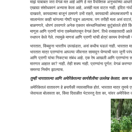
माझं याबाबत जरा वेगळं मत आहे आणि हे मत वैयक्तिक अनुभवांच्या आधारे तय
एखाद्या संशोधकानं अभ्यास केला आहे, असंही मला वाटत नाही. इंदिरा गांधीं
दाखवते, कायद्याच्या बाजूनं ठामपणे उभी राहते, कायद्याची अंमलबजावणी व
सालानंतर काही चांगल्या गोष्टी घडून आल्याच. पण तरीही मला असं वाटतं,
बाळगणारे, धोरणं ठरवणारे अनेक एकतर संस्थानिकांच्या कुटुंबांतले होते कि
माणूस आणि प्राणी यांना एकमेकांपासून वेगळं ठेवणं. तिथे वसाहतवादी आले. 
स्थापन केले गेले. त्यामुळे माणसं आणि प्राणी यांची क्षेत्रं कायम वेगवेगळी 
भारतात, किंबहुना भारतीय उपखंडात, असं कधीच घडलं नाही. भारतात मा
भारतात मात्र प्राण्यांना आपल्या जीवनात सामावून घेण्याची फार जुनी परंप
आणि प्राणी यांचा निकटचा संबंध आहे. एक रेष आखली आणि प्राण्यांना सांगि
मारणार आहात का? नाही. तेही शक्य नाही. प्राण्यांना पूर्णत: वेगळं कर
समस्या निर्माण झाल्याच.
तुम्ही भारतातल्या आणि अमेरिकेतल्या कार्यशैलीचा उल्लेख केलात. काय फरक 
अमेरिकेतलं वातावरण हे बर्‍यापैकी व्यावसायिक होतं. भारतात मात्र तुमचे एख
जेवायला बोलावता का, किंवा दिवाळीत भेटवस्तू देता का, यांवर अमेरिकेत