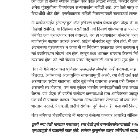
त्या वेळी ही संस्था स्थापन होऊन फार काळ लोटला नव्हता. फारतर दहाबारा
अनेक गुंतागुंतीच्या विषयांबद्दल अभ्यासकांना माहिती आहे. त्या वेळी मा
विद्यार्थीही थोडे होते. प्रत्येकालाच माहिती मिळवण्यासाठी चाचपडावं लागत 
मी
वाईल्डलाईफ इन्स्टिट्यूट ऑफ इंडिया
त प्रवेश घेतला होता पीएच.डी क
सिंहांशी संबंधित. या सिंहांच्या वसतीसाठी नवी ठिकाणं शोधण्याचा हा प्रकल
संबंधित एका प्रकल्पावर काम करायला. पण हा भल्यामोठ्या मांजरांचा प
मार्जारप्रेम माझ्यात उतरलं असावं. आईचं मांजरांवर खूप प्रेम होतं. मी
अंदमानच्या प्रकल्पावर न जाता मी या सिंहांच्या प्रकल्पात काम करायला स
नवं वसतिस्थान शोधणं भाग होतं. म्हणून मध्य भारतात चारपाच ठिकाणं नि
ठरवायचं होतं. डॉ. रवी चेल्लम यांच्या नेतृत्वाखाली आमचं काम सुरू ह
नंतर मी गेले अरुणाचल प्रदेशात
क्लाऊडेड लेपर्ड
चा सर्व्हे करायला. मा
हिंडतात, त्यांच्याकडे अत्याधुनिक साधनसामुग्री असते. त्या वेळी तसं काह
अरुणाचल प्रदेश गाठायचा. बाहेर कुठे फोन करायचा असला तरी किमान पं
अडचणी तर होत्याच, पण मला एकंदर भारतीय कार्यपद्धतीचाही जरा कंटाळा आ
घेतला. पण पीएच.डी.साठीचं संशोधन करण्याआधी मला अमेरिकेतलं पदव्युत्त
एक वर्षं मी पनामात काढलं. तिथल्या
स्मिथसोनियन सेंटर
मध्ये मी काम केल
भारतात परतले. पीएच.डी.साठीचं संशोधन पूर्ण केलं नाही. मला अमेरिकेत
नंतर मणिपाल विद्यापीठाकडे मी भारतात केलेल्या कामावर आधारित थीसिस 
तुम्ही ज्या वेळी भारतात परतलात, त्या वेळी इथे वन्यजीवसंरक्षणासाठी १९७२ स
प्रभावामुळे ते पाळलेही जात होते. त्यांच्या मृत्यूनंतर मात्र परिस्थिती खा