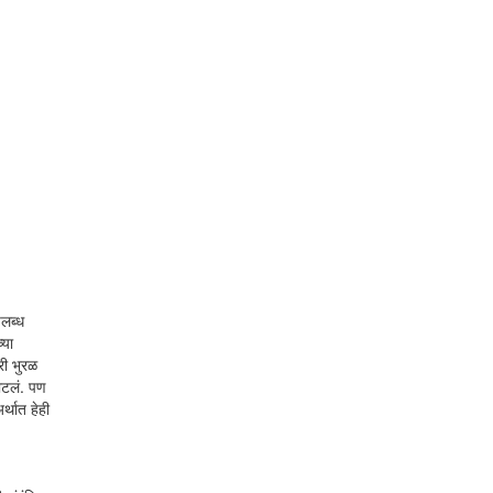
पलब्ध
्या
री भुरळ
वाटलं. पण
र्थात हेही