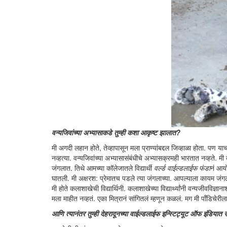
वन्यजिवांच्या अभ्यासाकडे तुम्ही कशा आकृष्ट झालात?
मी अगदी लहान होते, तेव्हापासून मला प्राण्यांबद्दल जिव्हाळा होता. पण य
नव्हत्या. वन्यजिवांच्या अभ्यासासंबंधीचे अभ्यासक्रमही भारतात नव्हते. म
जंगलात. तिथे आमच्या कॉलेजातले विद्यार्थी
वर्ल्ड वाईल्डलाईफ फंडा
नं आयो
घातली. मी अक्षरश: प्रेमातच पडले त्या जंगलाच्या. आपल्याला कायम जंगलांच्
मी होते कलाशाखेची विद्यार्थिनी. कलाशाखेच्या विद्यार्थ्यांनी वन्यजीवविज्ञा
मला माहीत नव्हतं. एका मित्रानं सांगितलं म्हणून कळलं. मग मी पाँडिचेर
आणि त्यानंतर तुम्ही देहरादूनच्या वाईल्डलाईफ इन्स्टिट्यूट ऑफ इंडियात