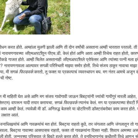
ोधन करत होते. आम्हांला मुलगी झाली आणि ती दोन वर्षांची असताना आम्ही भारतात परतलो. त
ानं नारायणगावच्या
जीएमआरटी
तून पीएच.डी. केलं होतं आणि आता आम्ही तिथेच राहत होतो, कारण
सगळीकडे गाजत होते. आम्ही चिलेत असतानाही
जीएमआरटी
तले प्रोफेसर आणि त्यांच्या पत्नी मला इ
का? नारायणगावला आल्यावर सगळी परिस्थिती माझ्या समोर होती. तिथे संजय ठाकूर नावाचा माझा
ूया, मी सगळं
फिल्डवर्क
करतो, तू फक्त या प्रकल्पाचं व्यवस्थापन बघ. मग नंतर आमचे अजून द
ी गोष्ट.
लून मी माहिती घेत असे आणि मग संजय गावोगावी जाऊन बिबट्यांनी ज्यांची गायीगुरं मारली आहेत, 
सिस्टम) वापरून यादी तयार करायचा. सगळं
फिल्डवर्क
त्यानंच केलं. मग या प्रकल्पाच्या शेवटी पि
काम आम्ही केलं. त्यावेळी मी डॉ. अनिरुद्ध बेलसरे या व्हेटरिनरी डॉक्टरांबरोबर काम करत होते. 
ा लक्षात आलं.
नाधिकार्‍यांचं आणि गावकर्‍यांचं मत होतं. बिबट्या राहतो कुठे, तर जंगलात आणि जंगलातून तो गा
ला. बिबट्या गावाच्या आसपासच राहतो, फक्त तो गावकर्‍यांना दिसत नाही. शिवाय आमच्या असं
झाली होती. जुन्नरच्या परिसरात जे बिबटे हल्ले करत होते, ते वनविभागानंच कधीतरी तिथे आणून स