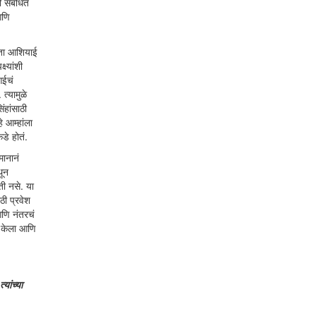
ी संबंधित
आणि
ोता आशियाई
ष्यांशी
आईचं
त्यामुळे
ंहांसाठी
 आम्हांला
डे होतं.
मानानं
थून
ी नसे. या
ठी प्रवेश
आणि नंतरचं
्ण केला आणि
यांच्या