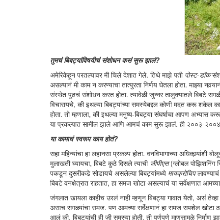
तुमचं बिबट्यांविषयीचं संशोधन कसं सुरू झालं?
अमेरिकेहून परतल्यावर मी चिले देशात गेले. तिथे माझे पती
पोस्ट-डॉक
संश
असल्यानं मी काम न करण्याचा तात्पुरता निर्णय घेतला होता. माझ्या नवर्‍य
संस्थेत पुढचं संशोधन करत होता. त्यावेळी जुन्नर तालुक्यातले बिबटे 
विचारायचे, की इथल्या बिबट्यांच्या समस्येबद्दल कोणी मदत करू शकेल 
होता. तो म्हणाला, की इथल्या मनुष्य-बिबट्या संघर्षाचा आपण अभ्यास कर
या प्रकल्पात सामील झाले आणि आमचं काम सुरू झालं. ही २००३-२००४च
या कामाचं स्वरूप काय होतं?
सहा महिन्यांचा हा लहानसा प्रकल्प होता. वनविभागाच्या अधिकार्‍यांशी बो
मुलाखती घ्यायचा, बिबटे कुठे दिसले त्याची
जीपीएस
(ग्लोबल पोझिशनिंग 
पकडून दुसरीकडे सोडायचे असलेल्या बिबट्यांमध्ये
मायक्रोचिप
लावण्याचं 
बिबटे वनक्षेत्रात राहतात, हा समज खोटा असल्याचं या सर्वेक्षणात आमच्य
जंगलात खायला काहीच उरलं नाही म्हणून बिबट्या गावात येतो, असं तेव्हा व
असाच सगळ्यांचा समज. पण आमच्या सर्वेक्षणानं हा समज सपशेल खोटा ठरव
आलं की, बिबट्यांची ही जी समस्या होती, ती पूर्णपणे माणसामुळे निर्माण 