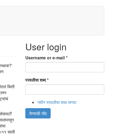
User login
Username or e-mail
*
नरभक्षक?'
आपण
परवलीचा शब्द
*
ंतलं किती
्रश्न
्यांचं
नवीन परवलीचा शब्द मागवा
येण्याची नोंद
 सोसायटी
सालापासून
ांचा
 २०११ साली