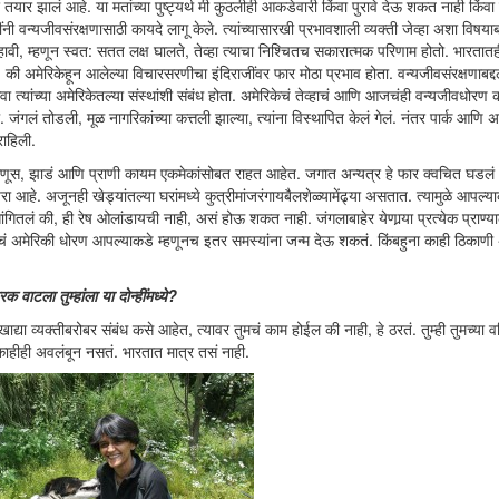
ार झालं आहे. या मतांच्या पुष्ट्यर्थ मी कुठलीही आकडेवारी किंवा पुरावे देऊ शकत नाही किंवा 
नी वन्यजीवसंरक्षणासाठी कायदे लागू केले. त्यांच्यासारखी प्रभावशाली व्यक्ती जेव्हा अशा विषया
्हावी, म्हणून स्वत: सतत लक्ष घालते, तेव्हा त्याचा निश्चितच सकारात्मक परिणाम होतो. भारता
 की अमेरिकेहून आलेल्या विचारसरणीचा इंदिराजींवर फार मोठा प्रभाव होता. वन्यजीवसंरक्षणाबद्
ंवा त्यांच्या अमेरिकेतल्या संस्थांशी संबंध होता. अमेरिकेचं तेव्हाचं आणि आजचंही वन्यजीवधोर
जंगलं तोडली, मूळ नागरिकांच्या कत्तली झाल्या, त्यांना विस्थापित केलं गेलं. नंतर पार्क आणि 
राहिली.
णूस, झाडं आणि प्राणी कायम एकमेकांसोबत राहत आहेत. जगात अन्यत्र हे फार क्वचित घडलं
रा आहे. अजूनही खेड्यांतल्या घरांमध्ये कुत्रीमांजरंगायबैलशेळ्यामेंढ्या असतात. त्यामुळे आपल्य
तलं की, ही रेष ओलांडायची नाही, असं होऊ शकत नाही. जंगलाबाहेर येणार्‍या प्रत्येक प्राण्याल
ण्याचं अमेरिकी धोरण आपल्याकडे म्हणूनच इतर समस्यांना जन्म देऊ शकतं. किंबहुना काही ठिकाण
वाटला तुम्हांला या दोन्हींमध्ये?
ाद्या व्यक्तीबरोबर संबंध कसे आहेत, त्यावर तुमचं काम होईल की नाही, हे ठरतं. तुम्ही तुमच्या वरि
 काहीही अवलंबून नसतं. भारतात मात्र तसं नाही.