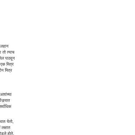
ी लहान
 तो त्याच
मेल पाठवून
 एक मित्र
ोन मित्र
अशांच्या
ंजर्‍यात
सर्वाधिक
वात येतो,
 लक्षात
ोडले होते.