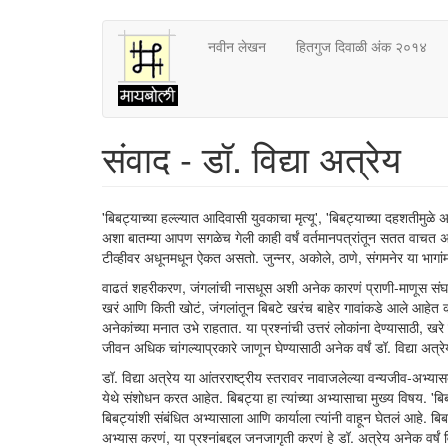
Skip
नवीन लेखन
हितगुज दिवाळी अंक २०१४
to
main
content
संवाद - डॉ. विद्या अत्रेय
'बिबट्याच्या हल्ल्यात आदिवासी युवकाचा मृत्यू', 'बिबट्याच्या दहशतीमुळ
अशा बातम्या आपण सगळेच गेली काही वर्षं वर्तमानपत्रांतून सतत वाचत 
टीव्हीवर अधूनमधून ऐकत असतो. जुन्नर, अकोले, ठाणे, संगमनेर या भागांम
वाढतं शहरीकरण, जंगलांची नासधूस अशी अनेक कारणं प्राणी-माणूस संघर्
खरं आणि किती खोटं, जंगलांतून बिबटे खरंच बाहेर गावांकडे आले आहेत का, म
अनेकांच्या मनात उभे राहतात. या प्रश्नांची उत्तरं लोकांना देण्यासाठी, 
जीवन अधिक चांगल्याप्रकारे जाणून घेण्यासाठी अनेक वर्षं डॉ. विद्या अत
डॉ. विद्या अत्रेय या आंतरराष्ट्रीय स्तरावर नावाजलेल्या वन्यजीव-अभ्य
येथे संशोधन करत आहेत. बिबट्या हा त्यांच्या अभ्यासाचा मुख्य विषय. 
बिबट्यांशी संबंधित अभ्यासाला आणि कार्याला त्यांनी वाहून घेतलं आहे. बिबट्य
अभ्यास करणं, या प्रश्नांबद्दल जनजागृती करणं हे डॉ. अत्रेय अनेक वर्षं