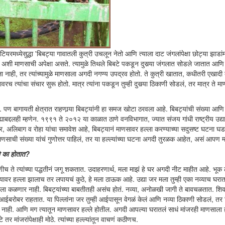
रमध्येसुद्धा 'बिबट्या गावातली कुत्री उचलून नेतो आणि त्याला दाट जंगलांपेक्षा छोट्या झाडांम
शी माणसाची अपेक्षा असते. त्यामुळे तिथले बिबटे पकडून दुसर्‍या जंगलात सोडले जातात आणि
स दिला नाही, तर त्यांच्यामुळे माणसाला अगदी नगण्य उपद्रव होतो. ते कुत्री खातात, कधीतरी एखाद
त्यांचा संचार सुरू होतो. मात्र त्यांना पकडून तुम्ही दुसर्‍या ठिकाणी सोडलं, तर मात्र ते म
ं. पण बागायती क्षेत्रात राहणार्‍या बिबट्यांनी हा समज खोटा ठरवला आहे. बिबट्यांची संख्या आणि त
ह्याबद्दलही म्हणेन. १९९१ ते २०१२ या काळात ठाणे वनविभागात, ज्यात संजय गांधी राष्ट्रीय उद्य
ार, अलिबाग व रोहा यांचा समावेश आहे, बिबट्यानं माणसावर हल्ला करण्याच्या सदुसष्ट घटना घडल
णसाची संख्या यांचं गुणोत्तर पाहिलं, तर या हल्ल्यांच्या घटना अगदी तुरळक आहेत, असं आपण म
ले का होतात?
काणीच ते त्यांच्या पद्धतीनं जगू शकतात. उदाहरणार्थ, मला माझं हे घर अगदी नीट माहीत आहे. भू
्यावर हल्ला झालाच तर लपायचं कुठे, हे मला ठाऊक आहे. उद्या जर मला तुम्ही एका नव्याच घर
े मला कळणार नाही. बिबट्यांच्या बाबतीतही असंच होतं. नव्या, अनोळखी जागी ते बावचळतात. शिव
ा आईबरोबर राहतात. या पिल्लांना जर तुम्ही आईपासून वेगळं केलं आणि नव्या ठिकाणी सोडलं, तर
ाही. आणि मग त्यातून माणसावर हल्ले होतील. अगदी आपल्या घरातलं साधं मांजरही माणसाला बर्
ांजरांपेक्षाही मोठे. त्यांच्या हल्ल्यांतून वाचणं कठीणच.