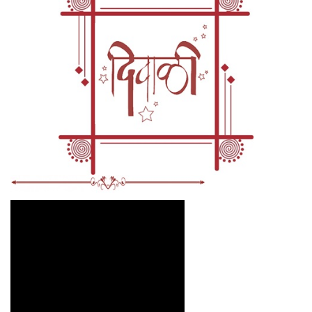
होतं. त्यानं मागे वळून मनीच्या हातातून हळूहळू धोतर सोडवून घ्यायला
सुरुवात केली.
"असं नाय वागू पोरी. आईचं आइकावं. सोड बगू त्ये...."
"तू तर काही बोलूच नकोस!" मनी एकदम निळूवर भडकून बोलली. "तू वाईट्ट
मुलगा आहेस!"
"मने!!" मनीच्या आईचा आवाज चढला. "वय काय त्यांचं? अरे तुरे करतेस
त्यांना? हे शिकवलं तुला? आजोबा म्हणायचं त्यांना. कळ्ळं???"
"नाही!"
"मने...." आईनं हात उगारला तसं मनीनं धोतर सोडलं आणि भोकाड
पसरण्याच्या तयारीला लागली.
निळूनं तेवढ्यात आपलं धोतर स्थिरस्थावर करून मुद्द्याला हात घातला.
"आसूदे आसूदे ताई. लेकरू हाय. माजी दोस्त हाय म्हना हावं तर. चालंल मला
तिनं कसंबी हाक मारल्यालं. येवड्या मोट्या देवास्नी आपन ’आरं-तुरं’
करतुया.... त्याच्यापरीस म्या आगदीच ल्हान. तवा आसूद्या."
आता त्यानं मनीकडे पाहिलं. टप्पोरे डोळे पाण्यानं भरून आले होते.
"काय पोरी... दोस्त हायस नवं माजी? सांग बरं आईस्नी."
डबडबल्या डोळ्यांनी मनीनं निळूकडे पाहिलं आणि कुणाला काही कळायच्या
आत अचानक तिनं निळूला मिठी मारली. मनीची आई अवाक् होऊन बघत
राहिली. मळकट फाटक्या कपड्यांत सुरकुतलेल्या सावळ्या निळूच्या मिठीत
गोरीपान नाजूक मनी निवडुंगावरल्या फुलासारखी दिसत होती. मनीच्या आईला
काही ही लगट फारशी आवडली नाही. निळू गोंधळला. पण नकळत त्यानं