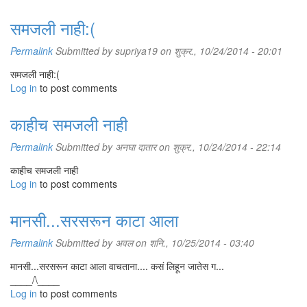
सांगून मनवलं प्वोरीला. म्हन्लं कुनाला कुनाला सांगायचं न्हाय हे गुपित. पन
आता तुला भेटायचं म्हून हटून बसलीये प्वार. आता कसं करायचं? आज तर
समजली नाही:(
तिच्या आईस्नीबी सांगितलं तिनं तुज्याबद्दल. आता कसं करायचं तू सांग. आगं
बोल की...’
Permalink
Submitted by
supriya19
on शुक्र., 10/24/2014 - 20:01
लालचुटूक पायघोळ झग्याला गोल गोल गिरक्या देत ती मोती सांडल्यागत सुंदर
समजली नाही:(
हसली आणि निळूच्या खांद्यावर अलगद बसली. निळूनं काल रात्रीची सुकलेली
Log in
to post comments
फुलं अलवार बाजूला केली आणि ताज्या पारिजातकाची शेज तिच्यासाठी
सजवून दिली. ती खिदळतच त्याच्या खांद्यावरून उतरून फुलांच्या शय्येत
काहीच समजली नाही
शिरली आणि सुगंधाने भारलेल्या जगात एकदम विलीन झाली.
फाटक्या गोधडीवर दमलेलं अंग टाकताना निळू आज जरा चिंतीत होता.
Permalink
Submitted by
अनघा दातार
on शुक्र., 10/24/2014 - 22:14
मनीच्या घमघमणार्‍या मिठीच्या सुगंधात त्याला पारिजातकाचा लवलेशही कुठं
काहीच समजली नाही
जाणवेना.... हे काही खरं नाही!
Log in
to post comments
मानसी...सरसरून काटा आला
Permalink
Submitted by
अवल
on शनि., 10/25/2014 - 03:40
मानसी...सरसरून काटा आला वाचताना.... कसं लिहून जातेस ग...
____/\____
Log in
to post comments