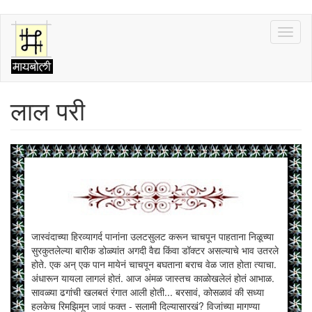
Skip
Toggl
to
naviga
main
content
लाल परी
जास्वंदाच्या हिरव्यागर्द पानांना उलटसुलट करून चाचपून पाहताना निळूच्या
सुरकुतलेल्या बारीक डोळ्यांत अगदी वैद्य किंवा डॉक्टर असल्याचे भाव उतरले
होते. एक अन् एक पान मायेनं चाचपून बघताना बराच वेळ जात होता त्याचा.
अंधारून यायला लागलं होतं. आज अंमळ जास्तच काळोखलेलं होतं आभाळ.
सावळ्या ढगांची खलबतं रंगात आली होती... बरसावं, कोसळावं की सध्या
हलकेच रिमझिमून जावं फक्त - सलामी दिल्यासारखं? विजांच्या मागण्या