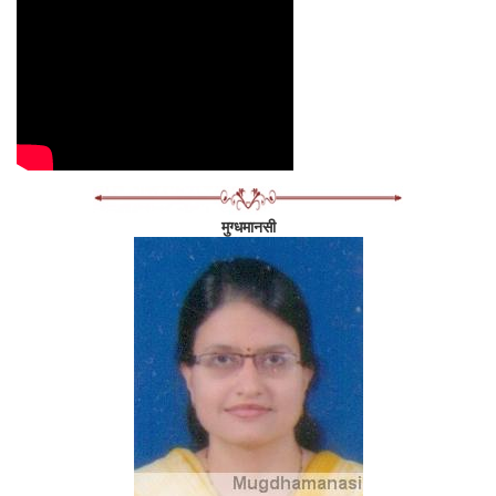
मनीच्या केसांतून हळूवार हात फिरवला. अचानक कसल्यातरी आवेगानं त्याचा
घसा एकदम जडशीळ झाला.
"काय झालं त्ये हितं उभं र्‍हाउन सांग बरं पोरी तुज्या आईस्नी. आसं येड्यागत
वागू नये शान्या पोरींनी. पर्‍यांची रानी रागवित असत्ये मग...."
"तेच ते..." मनी एकदम बाजूला झाली. "तू मला परीला भेटवणार होतास. लाल
परीला. तू वचन दिलं होतंस. तू विसरलास. आता मला लाल परी दाखवेपर्यंत
मी इथून जाणार नाही! नाही म्हणजे नाही!"
निळू एकदम गांगरला. मनीच्या आईकडे पाहू लागला. तीसुद्धा गोंधळली.
"लाल परी? ही काय नवीन भानगड काढलीयेस? काय हो निळूकाका?"
मुग्धमानसी
"मला.... ते...."
"मी सांगते. आई, या निळूकडे किनै एक मंत्र आहे, ज्याने तो पर्‍यांच्या
देशातल्या सगळ्या पर्‍यांशी बोलतो. त्यातली एक सुंदर लाल परी आहे, जी
अगदी माझ्यासारखी दिसते. तिलापण माझ्याशी बोलायचं आहे. हा आणणार
होता तिला मला भेटायला. हो की नै रे? म्हणाला होतास ना? वचन दिलं होतं
यानं मला. बोल ना...."
निळू गप्पच बसला. मनीच्या आईनं मनीला मग खेचून जवळ घेतलं.
"असं झालं होय? अगं पिलू, आजोबांनी अशीच एक गोष्ट सांगितली तुला. ते
काही खरं नसतं काही... आई नाही का रोज रात्री गोष्टी सांगत तुला... त्या
गोष्टी खर्‍या थोडीच असतात...."
"नाही गं आई... ती गोष्ट नव्हती. मी पाहिलंय तिला याच्यासोबत. मला बघून
पळून गेली ती. लाल लाल छोटीशी परी. मला ती पाहिजे..." मनी मुसमुसू