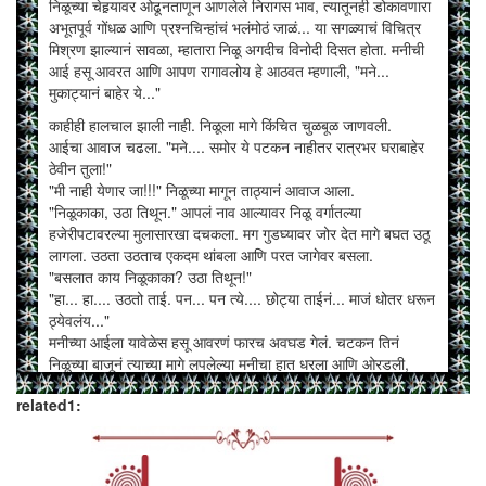
निळूच्या चेहर्‍यावर ओढूनताणून आणलेले निरागस भाव, त्यातूनही डोकावणारा
अभूतपूर्व गोंधळ आणि प्रश्नचिन्हांचं भलंमोठं जाळं... या सगळ्याचं विचित्र
मिश्रण झाल्यानं सावळा, म्हातारा निळू अगदीच विनोदी दिसत होता. मनीची
आई हसू आवरत आणि आपण रागावलोय हे आठवत म्हणाली, "मने...
मुकाट्यानं बाहेर ये..."
काहीही हालचाल झाली नाही. निळूला मागे किंचित चुळबूळ जाणवली.
आईचा आवाज चढला. "मने.... समोर ये पटकन नाहीतर रात्रभर घराबाहेर
ठेवीन तुला!"
"मी नाही येणार जा!!!" निळूच्या मागून ताठ्यानं आवाज आला.
"निळूकाका, उठा तिथून." आपलं नाव आल्यावर निळू वर्गातल्या
हजेरीपटावरल्या मुलासारखा दचकला. मग गुडघ्यावर जोर देत मागे बघत उठू
लागला. उठता उठताच एकदम थांबला आणि परत जागेवर बसला.
"बसलात काय निळूकाका? उठा तिथून!"
"हा... हा.... उठतो ताई. पन... पन त्ये.... छोट्या ताईनं... माजं धोतर धरून
ठ्येवलंय..."
मनीच्या आईला यावेळेस हसू आवरणं फारच अवघड गेलं. चटकन तिनं
निळूच्या बाजूनं त्याच्या मागे लपलेल्या मनीचा हात धरला आणि ओरडली,
"मने, पाचकळपणा पुरे झाला हं. चटकन् बाहेर ये बघू. धोतर सोड ते आधी."
related1:
"मला नाही यायचंय ना पण..." मनी रडवेली होत म्हणाली.
"अगं पण का नाही यायचंय? घरीच जायचंय ना आपण आपल्या? बाबा येतील
आता आपल्याला न्यायला. चल लवकर. धोतर सोऽऽऽऽ ड!!!"
धोतराची फारच ओढाताण व्हायला लागली, तसं निळूला काहीतरी करणं भाग