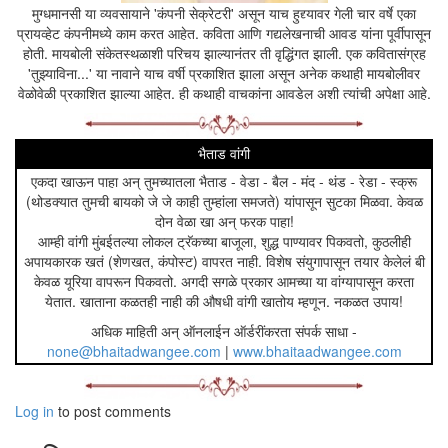
लागली.
मुग्धमानसी या व्यवसायाने 'कंपनी सेक्रेटरी' असून याच हुद्द्यावर गेली चार वर्षे एका
"असा हट्ट करू नये बाळा. मी बोलते हं निळूकाकांशी."
प्रायव्हेट कंपनीमध्ये काम करत आहेत. कविता आणि गद्यलेखनाची आवड यांना पूर्वीपासून
"पण आई मला त्या परीला भेटायचंय. तिला भेटून मी तिला सांगणार आहे
होती. मायबोली संकेतस्थळाशी परिचय झाल्यानंतर ती वृद्धिंगत झाली. एक कवितासंग्रह
बाबांचं नाव. ती त्यांना बरोब्बर शिक्षा करील...."
'तुझ्याविना...' या नावाने याच वर्षी प्रकाशित झाला असून अनेक कथाही मायबोलीवर
"मनी!" आई एकदम ओरडली. मनीच्या दोन्ही गालांवरून घळाघळा पाणी वाहू
वेळोवेळी प्रकाशित झाल्या आहेत. ही कथाही वाचकांना आवडेल अशी त्यांची अपेक्षा आहे.
लागलं. निळू आपला टकामका बघत होता. काही क्षणांतच आवाज पुन्हा पूर्ववत
आणून मनीची आई बोलली,
"मने, आत जा आणि छान हात पाय तोंड धू बघू. बाबा येतील आता. जा
भैताड वांगी
बरं...."
एकदा खाऊन पाहा अन् तुमच्यातला भैताड - वेडा - बैल - मंद - थंड - रेडा - स्क्रू
"मला नाही जायचंय आई. मला माहितीये तुलाही...."
(थोडक्यात तुमची बायको जे जे काही तुम्हांला समजते) यांपासून सुटका मिळवा. केवळ
"मने पुरे हं आता. चटकन् आत जा."
दोन वेळा खा अन् फरक पाहा!
मनीनं एकवार निळूकडे केविलवाणं पाहिलं आणि हळूहळू चालत घरात निघून
आम्ही वांगी मुंबईतल्या लोकल ट्रॅकच्या बाजूला, शुद्ध पाण्यावर पिकवतो, कुठलीही
गेली.
अपायकारक खतं (शेणखत, कंपोस्ट) वापरत नाही. विशेष संयुगापासून तयार केलेलं बी
केवळ यूरिया वापरून पिकवतो. अगदी सगळे प्रकार आमच्या या वांग्यापासून करता
ती गेल्यावर मनीची आई तिच्या दिशेनं बराच वेळ पाहात राहिली. आणि निळू
पाहात होता तिला.... मनीकडे बघताना. तिची गोर्‍याहूनही पांढरेपणाकडे जास्त
येतात. खाताना कळतही नाही की औषधी वांगी खातोय म्हणून. नकळत उपाय!
झुकणारी कांती आणि एका मुलीची आई असूनही अत्यंत कृश राहिलेला तिचा
अधिक माहिती अन् ऑनलाईन ऑर्डरींकरता संपर्क साधा -
देह. भरून येण्यासाठी, वाहण्यासाठी, बरसण्यासाठी आतूर असल्यासारखे
none@bhaitadwangee.com
|
www.bhaitaadwangee.com
अत्यंत कोरडे डोळे. ६-७ वर्षांपूर्वीची हीच ती उत्साहानं रसरसलेली, हसरी-
नाचरी पोर यावर कुणाचाही अजिबात विश्वास बसू नये.
Log in
मनीच्या आईनं निळूकडे मोर्चा वळवला.
to post comments
"असली कसली गोष्ट सांगितलीत निळूकाका हिला? पोरगी फारच हळवी आहे.