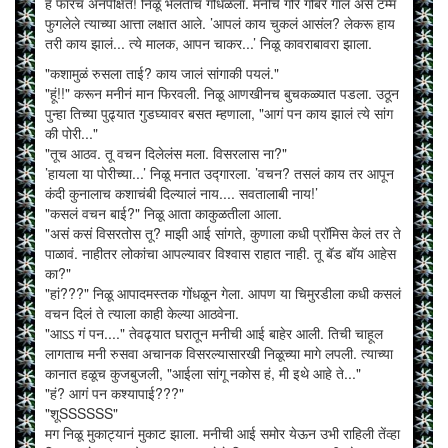
हे फारच अनपेक्षित! निळू भलताच गोंधळला. मनीचे गोरे गोबरे गाल असे टम्म
फुगलेले त्याच्या आत्ता लक्षात आले. ’आपलं काय चुकलं आसंल? लेकरू हाय
तरी काय झालं... त्ये मालक, आपन चाकर...’ निळू कावराबावरा झाला.
"कशामुळं रुसला ताई? काय जालं सांगाकी पयलं."
"हूं!!" करून मनीनं मान फिरवली. निळू आणखीनच बुचकळ्यात पडला. उठून
पुन्हा तिच्या पुढ्यात गुडघ्यावर बसत म्हणाला, "आगं पन काय झालं त्ये सांग
की पोरी..."
"तूच आठव. तू वचन दिलेलंस मला. विसरलास ना?"
’हायला या पोरीच्या...’ निळू मनात उद्गारला. ’वचन? तसलं काय तर आपून
कंदी कुनालाच कशाचंबी दिल्यालं नाय.... सवतालाबी नाय!’
"कसलं वचन बाई?" निळू आता काकुळतीला आला.
"असं कसं विसरतोस तू? माझी आई सांगते, कुणाला कधी प्रॉमिस केलं तर ते
पाळावं. नाहीतर लोकांचा आपल्यावर विश्वास राहात नाही. तू बॅड बॉय आहेस
का?"
"हां???" निळू आपादमस्तक गोंधळून गेला. आपण या चिमुरडीला कधी कसलं
वचन दिलं ते त्याला काही केल्या आठवेना.
"आऽऽ गं पन...." तेवढ्यात घरातून मनीची आई बाहेर आली. तिची चाहूल
लागताच मनी रुसवा अचानक विसरल्यासारखी निळूच्या मागे लपली. त्याच्या
कानात हळूच कुजबुजली, "आईला सांगू नकोस हं, मी इथे आहे ते..."
"हं? आगं पन कश्यापाई???"
"शूSSSSSS"
मग निळू मुकाट्यानं मुकाट झाला. मनीची आई समोर येऊन उभी राहिली तेंव्हा