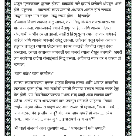
अजून गुलदस्त्यात धुमसत होत्या. वादळांचे नारे वार्‍यानं कसेबसे थोपवून धरले
होते. एकूणच.... पावसाळी कारस्थानांनी अंधारून आलेलं होतं सगळंच.
निळूला मात्र भान नव्हतं. निळू रंगला होता... हिरवाईत.
डोळ्यांना दिसणं अवघड वाटू लागलं, तसा निळू किंचित त्रासल्यासारखा
भानावर आला. आभाळाकडे त्यानं वैतागून पाहिलं आणि आजचा दिवस
संपल्याची जाणीव त्याला झाली. काहीसं हिरमुसूनच त्यानं एकवार बागेकडे
पाहिलं आणि आपली अवजारं समेटू लागला. उकिडवं बसून एकेक अवजार
हळूवार उचलून त्याच्या छोट्याश्या काळ्या कातडी पिशवीत जपून ठेवत
असताना, त्याला अचानक जाणवली एक नजर! त्याला रोखून बघणारी! अगदी
त्या नजरेच्या टपोर्‍या गोलाईसह! निळू हसला. अजिबात नजर वर न करता तो
म्हणाला,
"काय बाळे? काय बघतीस?"
त्याच्या कपाळावरल्या त्रस्त आठ्या विरल्या होत्या आणि आवाज कमालीचा
खट्याळ झाला होता. त्या नजरेची सगळी निरागस बडबड त्याला स्पष्ट ऐकू
येत होती. पण चिवचिवाटासारखा मधाळ शब्द काही आज त्याच्या कानी
पडेना. अखेर त्यानं थरथरणारी मान उचलून मनीकडे पाहिलंच. तिच्या
टप्पोर्‍या मोठ्या डोळ्यांत पाहणं कटाक्षानं टाळत तो म्हणाला, "काय गं बये....
आज वटवट बंद झालीया जनू? बोलायचं न्हाय व्हय? ह्ये काय.... त्येचं
काय... आसं कसं.... कश्यामुळं... इचारायचं न्हाय व्हय?"
"मी नाही बोलणारे आज तुझ्याशी जा...." फणकार्‍यानं मनी म्हणाली.