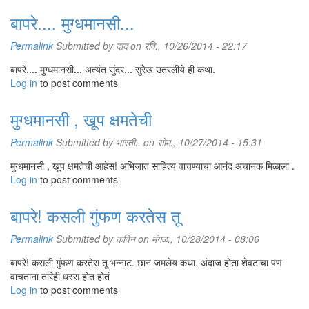
बापरे.... मुग्धमानसी...
Permalink
Submitted by
दाद
on रवि., 10/26/2014 - 22:17
बापरे.... मुग्धमानसी... अत्यंत सुंदर... सुरेख उतरलीये ही कथा.
Log in
to post comments
मुग्धमानसी , खूप क्षमतेची
Permalink
Submitted by
भारती..
on सोम., 10/27/2014 - 15:31
"तुमच्या घरी कोणकोण असतं निळूकाका?"
मुग्धमानसी , खूप क्षमतेची आहेस! अभिजात साहित्य वाचण्याचा आनंद अचानक मिळाला .
निळू एकदम दचकला. तसा हा प्रश्न वरवर अगदीच सामान्य वाटत असला
Log in
to post comments
तरी निळूसाठी अनपेक्षितच. ’निळूचं घर!’.... कसं वाटतं ना ऐकायला....?
"आं?" हातातला चहाचा कप बशीतच किंचित थरथरला. बंगल्याच्या
बापरे! कसली गुंफण करतेस तू
व्हरांड्यात मोठ्या लाकडी झोपाळ्यावर बसून देशपांडेबाई जाईच्या फुलांचे हार
गुंफीत बसल्या होत्या. वेलीवरची शुभ्र चांदण्यांसारखी फुलं निळूनेच आणून
Permalink
Submitted by
कविन
on मंगळ., 10/28/2014 - 08:06
त्यांच्या पुढ्यात ओतलेली. सगळा व्हरांडा घमघमणारा. पायरीवर बसून काहीसा
बापरे! कसली गुंफण करतेस तू भन्नाट. छान जमलेय कथा. अंदाज होता शेवटाचा पण
निवलेला चहा बशीत ओतून पिताना निळू नकळत त्या पांढर्‍या शुभ्र फुलांच्या
वाचताना तरिही धस्स होत होतं
राशीत नजर गाडून बसला होता. देशपांडेकाकूंच्या प्रश्नाने निळूची तंद्री
Log in
भंगली. त्याच्या चेहर्‍यावर उमटलेलं गोंधळाचं प्रश्नचिन्ह पाहून देशपांडेकाकू
to post comments
उगाचच काहीसं कृत्रिम हसल्या.