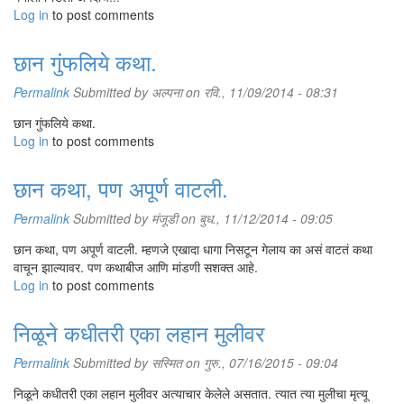
Log in
पायलं माज्यासंगत त्ये मलाबी कळंना जालंय."
to post comments
निळूनं गारढोण झालेला कपातला चहा एका घोटात नरड्याखाली ढकलला
छान गुंफलिये कथा.
आणि जागचा उठला.
"गुलाबाचं त्येवढं कटिंग र्‍हायलंय तेवडं करून जातो बाईसाहेब. आज जरा
Permalink
Submitted by
अल्पना
on रवि., 11/09/2014 - 08:31
दुसरीकडं काम व्हतं."
"हं...." देशपांडेबाईंनी सुस्कारा सोडला. "ठीक आहे."
छान गुंफलिये कथा.
Log in
निळू लगबगीनं गुलाबांकडे निघाला. जाता जाता मध्येच थबकून त्यानं मागे
to post comments
पाहिलं आणि म्हणाला... "बाईसाहेब तेवढं त्ये जाताना..."
"पारिजातकाची हवी तेवढी फुलं घेऊन जा निळूकाका...." निळूचं वाक्य मधेच
छान कथा, पण अपूर्ण वाटली.
तोडत देशपांडेकाकू म्हणाल्या.
Permalink
Submitted by
मंजूडी
on बुध., 11/12/2014 - 09:05
आज फुलं अंथरताना निळू शांत शांत होता. लाल लाल झग्याला गिरक्या देत
छान कथा, पण अपूर्ण वाटली. म्हणजे एखादा धागा निसटून गेलाय का असं वाटतं कथा
ती मात्र त्याच्या अंगाखांद्यावर निर्धास्त बागडत होती. तिच्या चिमुकल्या
वाचून झाल्यावर. पण कथाबीज आणि मांडणी सशक्त आहे.
पावलांच्या आघातांनी निळूचे खांदे काळेनिळे झाले होते.
Log in
to post comments
"आज गुलाबाच्या ताटव्यात कश्यापाई धिंगाना घालत व्हतीस? कुनी पायलं
निळूने कधीतरी एका लहान मुलीवर
अस्तं म्हंजी?"
ती टपोरं हसली. अगदी गुलाबासारखं. निळू गडबडला. त्याच्या मानेशी झोका
Permalink
Submitted by
सस्मित
on गुरु., 07/16/2015 - 09:04
घेणार्‍या तिचं अस्तित्व त्याच्या अंगावर पुन्हा शहारे उमटवून गेलं. ते काटे
टोचल्यावर ती पुन्हा एकदा खिदळली आणि निळूनं सजवलेल्या पारिजातकाच्या
निळूने कधीतरी एका लहान मुलीवर अत्याचार केलेले असतात. त्यात त्या मुलीचा मृत्यू