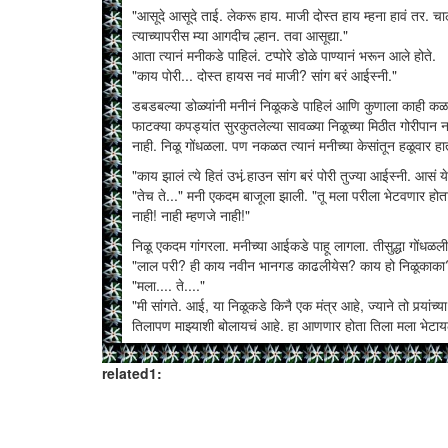
"आसूदे आसूदे ताई. लेकरू हाय. माजी दोस्त हाय म्हना हावं तर. चाल
त्याच्यापरीस म्या आगदीच ल्हान. तवा आसूद्या."
आता त्यानं मनीकडे पाहिलं. टप्पोरे डोळे पाण्यानं भरून आले होते.
"काय पोरी... दोस्त हायस नवं माजी? सांग बरं आईस्नी."
डबडबल्या डोळ्यांनी मनीनं निळूकडे पाहिलं आणि कुणाला काही
फाटक्या कपड्यांत सुरकुतलेल्या सावळ्या निळूच्या मिठीत गोरीप
नाही. निळू गोंधळला. पण नकळत त्यानं मनीच्या केसांतून हळूवा
"काय झालं त्ये हितं उभं र्‍हाउन सांग बरं पोरी तुज्या आईस्नी. आसं ये
"तेच ते..." मनी एकदम बाजूला झाली. "तू मला परीला भेटवणार हो
नाही! नाही म्हणजे नाही!"
निळू एकदम गांगरला. मनीच्या आईकडे पाहू लागला. तीसुद्धा गोंधळली
"लाल परी? ही काय नवीन भानगड काढलीयेस? काय हो निळूकाका
"मला.... ते...."
"मी सांगते. आई, या निळूकडे किनै एक मंत्र आहे, ज्याने तो पर्‍यांच
तिलापण माझ्याशी बोलायचं आहे. हा आणणार होता तिला मला भेटायला
निळू गप्पच बसला. मनीच्या आईनं मनीला मग खेचून जवळ घेतलं.
related1:
"असं झालं होय? अगं पिलू, आजोबांनी अशीच एक गोष्ट सांगितली तुला.
असतात...."
"नाही गं आई... ती गोष्ट नव्हती. मी पाहिलंय तिला याच्यासोबत. म
"असा हट्ट करू नये बाळा. मी बोलते हं निळूकाकांशी."