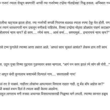
र! त्याला रोखून बघणारी! अगदी त्या नजरेच्या टपोर्‍या गोलाईसह! निळू हसला. अजिबात न
मालीचा खट्याळ झाला होता. त्या नजरेची सगळी निरागस बडबड त्याला स्पष्ट ऐकू येत होती. पण
यानं थरथरणारी मान उचलून मनीकडे पाहिलंच. तिच्या टप्पोर्‍या मोठ्या डोळ्यांत पाहणं कटाक्षान
चं न्हाय व्हय? ह्ये काय.... त्येचं काय... आसं कसं.... कश्यामुळं... इचारायचं न्हाय व्हय?"
असे टम्म फुगलेले त्याच्या आत्ता लक्षात आले. ’आपलं काय चुकलं आसंल? लेकरू हाय तरी काय
ठून पुन्हा तिच्या पुढ्यात गुडघ्यावर बसत म्हणाला, "आगं पन काय झालं त्ये सांग की पोरी..."
र आपून कंदी कुनालाच कशाचंबी दिल्यालं नाय.... सवतालाबी नाय!’
ं तर ते पाळावं. नाहीतर लोकांचा आपल्यावर विश्वास राहात नाही. तू बॅड बॉय आहेस का?"
 कसलं वचन दिलं ते त्याला काही केल्या आठवेना.
ाहूल लागताच मनी रुसवा अचानक विसरल्यासारखी निळूच्या मागे लपली. त्याच्या कानात हळूच