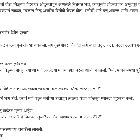
तेंव्हा निळूच्या चेहर्‍यावर ओढूनताणून आणलेले निरागस भाव, त्यातूनही डोकावणारा अभूतपूर्व 
्रण झाल्यानं सावळा, म्हातारा निळू अगदीच विनोदी दिसत होता. मनीची आई हसू आवरत आणि आपण
ाहेर ठेवीन तुला!"
जेरीपटावरल्या मुलासारखा दचकला. मग गुडघ्यावर जोर देत मागे बघत उठू लागला. उठता उठताच 
ोतर धरून ठ्येवलंय..."
िळूच्या बाजूनं त्याच्या मागे लपलेल्या मनीचा हात धरला आणि ओरडली, "मने, पाचकळपणा पुर
ा येतील आता आपल्याला न्यायला. चल लवकर. धोतर सोऽऽऽऽ ड!!!"
ाग होतं. त्यानं मागे वळून मनीच्या हातातून हळूहळू धोतर सोडवून घ्यायला सुरुवात केली.
ू वाईट्ट मुलगा आहेस!"
तेस त्यांना? हे शिकवलं तुला? आजोबा म्हणायचं त्यांना. कळ्ळं???"
पसरण्याच्या तयारीला लागली.
ला.