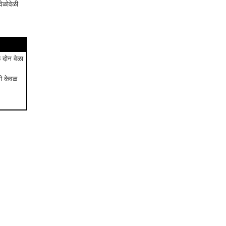
ेळोवेळी
 दोन वेळा
बी केवळ
ा.
ा
न्ह
तसं
 आणि
ती
ी