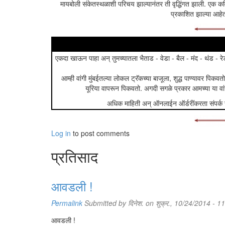
मायबोली संकेतस्थळाशी परिचय झाल्यानंतर ती वृद्धिंगत झाली. एक कवि
प्रकाशित झाल्या आहेत
एकदा खाऊन पाहा अन् तुमच्यातला भैताड - वेडा - बैल - मंद - थंड - रे
आम्ही वांगी मुंबईतल्या लोकल ट्रॅकच्या बाजूला, शुद्ध पाण्यावर प
यूरिया वापरून पिकवतो. अगदी सगळे प्रकार आमच्या या व
अधिक माहिती अन् ऑनलाईन ऑर्डरींकरता संपर्क
"तुमच्या घरी कोणकोण असतं निळूकाका?"
निळू एकदम दचकला. तसा हा प्रश्न वरवर अगदीच सामान्य वाटत असल
Log in
to post comments
"आं?" हातातला चहाचा कप बशीतच किंचित थरथरला. बंगल्याच्या व्हरा
प्रतिसाद
वेलीवरची शुभ्र चांदण्यांसारखी फुलं निळूनेच आणून त्यांच्या पु
निळू नकळत त्या पांढर्‍या शुभ्र फुलांच्या राशीत नजर गाडून बसला होता.
पाहून देशपांडेकाकू उगाचच काहीसं कृत्रिम हसल्या.
आवडली !
"निळूकाका, तुम्हांला या बंगल्यावर माळीकाम करायला लागून दहा वर्ष
सगळ्यातूनच अंग काढून घ्यावंसं वाटू लागलं. हे गेले एकुलती एक लेक
Permalink
Submitted by
दिनेश.
on शुक्र., 10/24/2014 - 1
मग हा निवांतपणा, एकांतही मजेशीर... हवाहवासा वाटू लागला. म्हटलं 
सोपवून निर्धास्त झाले. आज ही बाग माझ्यापेक्षा जास्त तुमची झाली 
आवडली !