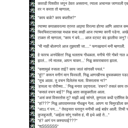
कातडी पिशवीत जपून ठेवत असताना, त्याला अचानक जाणवली एक नज
वर न करता तो म्हणाला,
"काय बाळे? काय बघतीस?"
त्याच्या कपाळावरल्या त्रस्त आठ्या विरल्या होत्या आणि आवाज क
चिवचिवाटासारखा मधाळ शब्द काही आज त्याच्या कानी पडेना. अखेर त्
टाळत तो म्हणाला, "काय गं बये.... आज वटवट बंद झालीया जनू? बोलाय
"मी नाही बोलणारे आज तुझ्याशी जा...." फणकार्‍यानं मनी म्हणाली.
हे फारच अनपेक्षित! निळू भलताच गोंधळला. मनीचे गोरे गोबरे गाल 
झालं... त्ये मालक, आपन चाकर...’ निळू कावराबावरा झाला.
"कशामुळं रुसला ताई? काय जालं सांगाकी पयलं."
"हूं!!" करून मनीनं मान फिरवली. निळू आणखीनच बुचकळ्यात पडला. उ
"तूच आठव. तू वचन दिलेलंस मला. विसरलास ना?"
’हायला या पोरीच्या...’ निळू मनात उद्गारला. ’वचन? तसलं काय त
"कसलं वचन बाई?" निळू आता काकुळतीला आला.
"असं कसं विसरतोस तू? माझी आई सांगते, कुणाला कधी प्रॉमिस केल
"हां???" निळू आपादमस्तक गोंधळून गेला. आपण या चिमुरडीला कधी
"आऽऽ गं पन...." तेवढ्यात घरातून मनीची आई बाहेर आली. तिची च
कुजबुजली, "आईला सांगू नकोस हं, मी इथे आहे ते..."
"हं? आगं पन कश्यापाई???"
"शूSSSSSS"