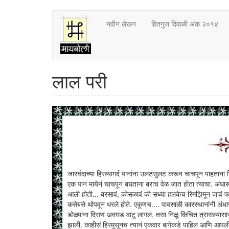
Skip
नवीन लेखन
हितगुज दिवाळी अंक २०१४
to
main
content
लाल परी
जास्वंदाच्या हिरव्यागर्द पानांना उलटसुलट करून चाचपून पाहताना न
एक पान मायेनं चाचपून बघताना बराच वेळ जात होता त्याचा. अंध
आली होती... बरसावं, कोसळावं की सध्या हलकेच रिमझिमून जावं फक्त 
कसेबसे थोपवून धरले होते. एकूणच.... पावसाळी कारस्थानांनी अंधार
डोळ्यांना दिसणं अवघड वाटू लागलं, तसा निळू किंचित त्रासल्या
झाली. काहीसं हिरमुसूनच त्यानं एकवार बागेकडे पाहिलं आणि आपल