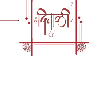
बाबांचं नाव. ती त्यांना बरोब्बर शिक्षा करील...."
 वाहू लागलं. निळू आपला टकामका बघत होता. काही क्षणांतच आवाज पुन्हा पूर्ववत आणून मनी
 बरं...."
निघून गेली.
 निळू पाहात होता तिला.... मनीकडे बघताना. तिची गोर्‍याहूनही पांढरेपणाकडे जास्त झुकणारी का
ेण्यासाठी, वाहण्यासाठी, बरसण्यासाठी आतूर असल्यासारखे अत्यंत कोरडे डोळे. ६-७ वर्षांपूर्व
िबात विश्वास बसू नये.
 आहे. कशाच्याही नादी लागते...."
् ल्येकरानं मनात धरून ठ्येवलं. मला वाटलं विसरली आसंल ती. म्हंजे दिवसबी फार झालेत त्येल
ल्यालं ह्ये."
 तिनं कुणाला पाहिलं तुमच्या सोबत?"
 डोक्यात. आज आमच्या घरी परत चाललोय आम्ही."
ा बुडतेय."