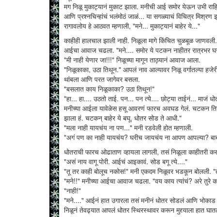
मग निळू मुकाट्यानं मुकाट झाला. मनीची आई समोर येऊन उभी राहिली 
आणि प्रश्नचिन्हांचं भलंमोठं जाळं... या सगळ्याचं विचित्र मिश
रागावलोय हे आठवत म्हणाली, "मने... मुकाट्यानं बाहेर ये..."
काहीही हालचाल झाली नाही. निळूला मागे किंचित चुळबूळ जाणवली.
आईचा आवाज चढला. "मने.... समोर ये पटकन नाहीतर रात्रभर घराब
"मी नाही येणार जा!!!" निळूच्या मागून ताठ्यानं आवाज आला.
"निळूकाका, उठा तिथून." आपलं नाव आल्यावर निळू वर्गातल्या ह
थांबला आणि परत जागेवर बसला.
"बसलात काय निळूकाका? उठा तिथून!"
"हा... हा.... उठतो ताई. पन... पन त्ये.... छोट्या ताईनं... माजं ध
मनीच्या आईला यावेळेस हसू आवरणं फारच अवघड गेलं. चटकन तिनं न
झाला हं. चटकन् बाहेर ये बघू. धोतर सोड ते आधी."
"मला नाही यायचंय ना पण..." मनी रडवेली होत म्हणाली.
"अगं पण का नाही यायचंय? घरीच जायचंय ना आपण आपल्या? बाब
धोतराची फारच ओढाताण व्हायला लागली, तसं निळूला काहीतरी करणं भ
"असं नाय वागू पोरी. आईचं आइकावं. सोड बगू त्ये...."
"तू तर काही बोलूच नकोस!" मनी एकदम निळूवर भडकून बोलली. "त
"मने!!" मनीच्या आईचा आवाज चढला. "वय काय त्यांचं? अरे तुरे कर
"नाही!"
"मने...." आईनं हात उगारला तसं मनीनं धोतर सोडलं आणि भोकाड 
निळूनं तेवढ्यात आपलं धोतर स्थिरस्थावर करून मुद्द्याला हात घात