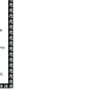
ली
ाणार
ते.
ोडीच