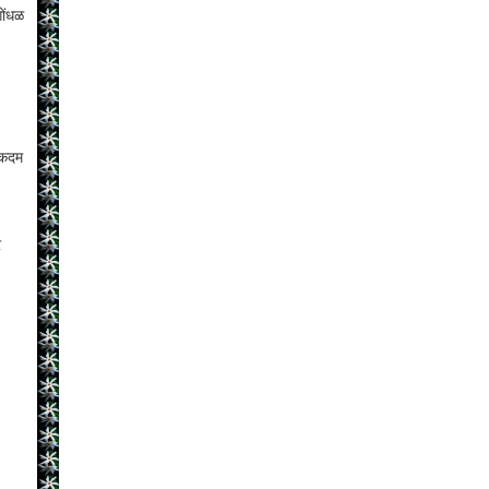
गोंधळ
एकदम
े