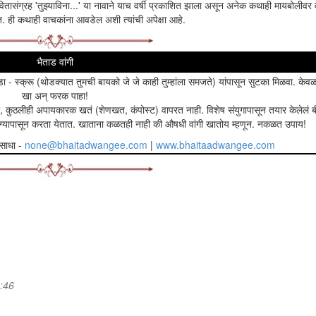
तासंग्रह 'तुझ्याविना...' या नावाने याच वर्षी प्रकाशित झाला असून अनेक कथाही मायबोलीवर व
. ही कथाही वाचकांना आवडेल अशी त्यांची अपेक्षा आहे.
भैताड वांगी
डा - स्क्रू (थोडक्यात तुमची बायको जे जे काही तुम्हांला समजते) यांपासून सुटका मिळवा. केवळ
खा अन् फरक पाहा!
िकवतो, कुठलीही अपायकारक खतं (शेणखत, कंपोस्ट) वापरत नाही. विशेष संयुगापासून तयार केलेलं 
ांग्यापासून करता येतात. खाताना कळतही नाही की औषधी वांगी खातोय म्हणून. नकळत उपाय!
 साधा -
none@bhaitadwangee.com
|
www.bhaitaadwangee.com
ा तरी निळूसाठी अनपेक्षितच. ’निळूचं घर!’.... कसं वाटतं ना ऐकायला....?
ंड्यात मोठ्या लाकडी झोपाळ्यावर बसून देशपांडेबाई जाईच्या फुलांचे हार गुंफीत बसल्या होत्य
ढ्यात ओतलेली. सगळा व्हरांडा घमघमणारा. पायरीवर बसून काहीसा निवलेला चहा बशीत ओतून पितान
 देशपांडेकाकूंच्या प्रश्नाने निळूची तंद्री भंगली. त्याच्या चेहर्‍यावर उमटलेलं गोंधळाचं प्रश्नचि
ं झाली. ही बंगल्यापुढची एवढी मोठी बाग त्यापूर्वी मी स्वत:च पोसायचे, निगा राखायचे. वय वाढलं 
 माझ्याकडे सोपवून. तेंव्हा या बागेनं मला पोरकं, एकटं वाटू दिलं नाही. मुलीचं लग्न करून दिलं
1:46
आता फक्त उपभोग घ्यावा. कष्टांना पूर्णविराम मिळावा. कष्टानं फुलवलेल्या या बागेला तुमच्या हा
आहे. इथली माती तुम्हांला ओळखते. या फुलांनाही स्वतःच्या गंधाइतकीच तुमच्या घामाच्या गंधाचीह