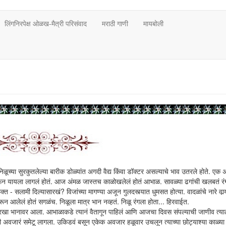
लिंगनिरपेक्ष ओळख-मैत्री परिसंवाद
मराठी गाणी
मायबोली
िळूच्या सुरकुतलेल्या बारीक डोळ्यांत अगदी वैद्य किंवा डॉक्टर असल्याचे भाव उतरले होते. एक 
ारून यायला लागलं होतं. आज अंमळ जास्तच काळोखलेलं होतं आभाळ. सावळ्या ढगांची खलबतं रं
- सलामी दिल्यासारखं? विजांच्या मागण्या अजून गुलदस्त्यात धुमसत होत्या. वादळांचे नारे वार्‍य
ून आलेलं होतं सगळंच. निळूला मात्र भान नव्हतं. निळू रंगला होता... हिरवाईत.
सारखा भानावर आला. आभाळाकडे त्यानं वैतागून पाहिलं आणि आजचा दिवस संपल्याची जाणीव त्या
ी अवजारं समेटू लागला. उकिडवं बसून एकेक अवजार हळूवार उचलून त्याच्या छोट्याश्या काळ्या