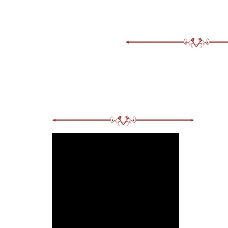
"पण आई मला त्या परीला भेटायचंय. तिला भेटून मी तिला सांगणार आहे 
"मनी!" आई एकदम ओरडली. मनीच्या दोन्ही गालांवरून घळाघळा पाणी
आई बोलली,
"मने, आत जा आणि छान हात पाय तोंड धू बघू. बाबा येतील आता. जा
"मला नाही जायचंय आई. मला माहितीये तुलाही...."
"मने पुरे हं आता. चटकन् आत जा."
मनीनं एकवार निळूकडे केविलवाणं पाहिलं आणि हळूहळू चालत घरात 
ती गेल्यावर मनीची आई तिच्या दिशेनं बराच वेळ पाहात राहिली. आणि
आणि एका मुलीची आई असूनही अत्यंत कृश राहिलेला तिचा देह. भरून य
हीच ती उत्साहानं रसरसलेली, हसरी-नाचरी पोर यावर कुणाचाही अज
मनीच्या आईनं निळूकडे मोर्चा वळवला.
"असली कसली गोष्ट सांगितलीत निळूकाका हिला? पोरगी फारच हळवी
"हं... चुकलंच माजं. असंच बोलता बोलता कायतरी सांगितलं तिला आन
मागच्या टायमाला आल्याला न्हवं तुमी हितं दोन दिवस र्‍हायला... तवा झा
"अरे बापरे... म्हणजे गेले सहा महिने डोक्यात आहे हे तिच्या? आणि
"त्ये... कुनीबी नाय ताई. म्हंजी... मला न्हाई म्हाईत."
"असो." मनीची आई म्हणाली. "यापुढे नका असं काही भरवू तिच्या
"लगेच चालला ताई?" निळू म्हणाला आणि चटकन् गप्प बसला.
"हं. झाले की २ दिवस. माहेरी तरी किती दिवस रहायचं? मनीची शाळ
"..."
"तुमचंपण झालेलं दिसतंय. निघा तुम्हीपण. आईला सांगते मी."
"ती तेवढी फुलं न्येतो..."