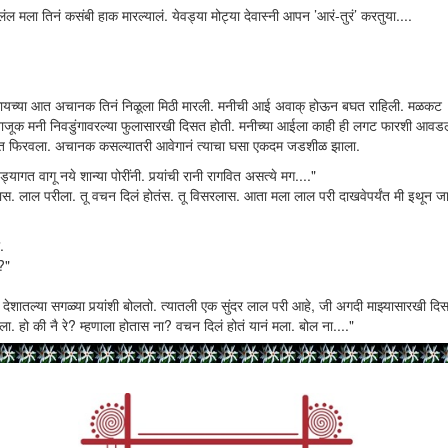
ंल मला तिनं कसंबी हाक मारल्यालं. येवड्या मोट्या देवास्नी आपन ’आरं-तुरं’ करतुया....
 कळायच्या आत अचानक तिनं निळूला मिठी मारली. मनीची आई अवाक् होऊन बघत राहिली. मळकट
ान नाजूक मनी निवडुंगावरल्या फुलासारखी दिसत होती. मनीच्या आईला काही ही लगट फारशी आवड
र हात फिरवला. अचानक कसल्यातरी आवेगानं त्याचा घसा एकदम जडशीळ झाला.
ड्यागत वागू नये शान्या पोरींनी. पर्‍यांची रानी रागवित असत्ये मग...."
तास. लाल परीला. तू वचन दिलं होतंस. तू विसरलास. आता मला लाल परी दाखवेपर्यंत मी इथून ज
.
?"
्या देशातल्या सगळ्या पर्‍यांशी बोलतो. त्यातली एक सुंदर लाल परी आहे, जी अगदी माझ्यासारखी दिस
. हो की नै रे? म्हणाला होतास ना? वचन दिलं होतं यानं मला. बोल ना...."
 ते काही खरं नसतं काही... आई नाही का रोज रात्री गोष्टी सांगत तुला... त्या गोष्टी खर्‍या थ
ला बघून पळून गेली ती. लाल लाल छोटीशी परी. मला ती पाहिजे..." मनी मुसमुसू लागली.