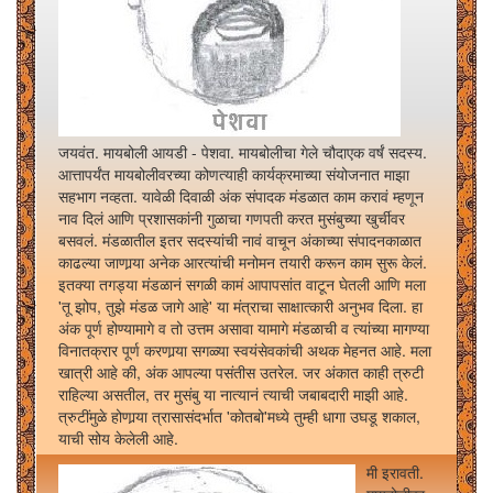
जयवंत. मायबोली आयडी - पेशवा. मायबोलीचा गेले चौदाएक वर्षं सदस्य.
आत्तापर्यंत मायबोलीवरच्या कोणत्याही कार्यक्रमाच्या संयोजनात माझा
सहभाग नव्हता. यावेळी दिवाळी अंक संपादक मंडळात काम करावं म्हणून
नाव दिलं आणि प्रशासकांनी गुळाचा गणपती करत मुसंबुच्या खुर्चीवर
बसवलं. मंडळातील इतर सदस्यांची नावं वाचून अंकाच्या संपादनकाळात
काढल्या जाणार्‍या अनेक आरत्यांची मनोमन तयारी करून काम सुरू केलं.
इतक्या तगड्या मंडळानं सगळी कामं आपापसांत वाटून घेतली आणि मला
'तू झोप, तुझे मंडळ जागे आहे' या मंत्राचा साक्षात्कारी अनुभव दिला. हा
अंक पूर्ण होण्यामागे व तो उत्तम असावा यामागे मंडळाची व त्यांच्या मागण्या
विनातक्रार पूर्ण करणार्‍या सगळ्या स्वयंसेवकांची अथक मेहनत आहे. मला
खात्री आहे की, अंक आपल्या पसंतीस उतरेल. जर अंकात काही त्रुटी
राहिल्या असतील, तर मुसंबु या नात्यानं त्याची जबाबदारी माझी आहे.
त्रुटींमुळे होणार्‍या त्रासासंदर्भात 'कोतबो'मध्ये तुम्ही धागा उघडू शकाल,
याची सोय केलेली आहे.
मी इरावती.