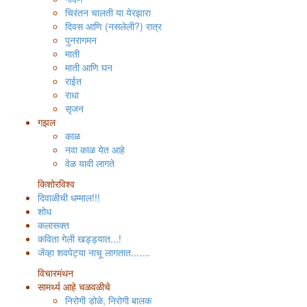
चिरंतन चालती या येरझारा
दिवस आणि (नसलेली?) रात्र
पुनरागमन
माती
माती आणि घन
राईत
राधा
सृजन
गझल
काळ
नवा काळ येत आहे
वेळ यावी लागते
किशोरविश्व
दिवाळीची धम्माल!!!
शोध
कलासक्त
कविता गेली खड्ड्यात...!
जेंव्हा शवपेट्या नाचू लागतात.......
विचारमंथन
सामर्थ्य आहे चळवळीचे
निरोगी डोळे, निरोगी बालक