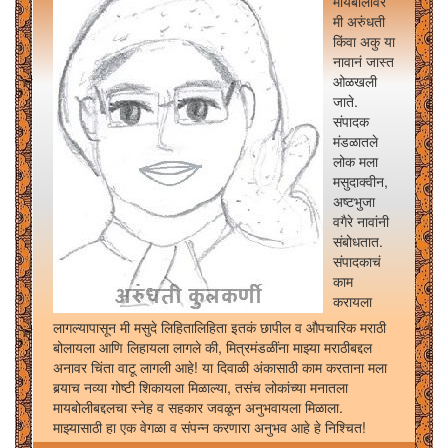
मायबोलीवर
मी अरुंधती
किंवा अकु या
नावानं जास्त
ओळखली
जाते.
संपादक
मंडळातले
लोक मला
मसुदाक्वीन,
अष्टभुजा
वगैरे नावांनी
संबोधतात.
संपादकाचं
काम
करायला
लागल्यापासून मी मसुदे लिहितालिहिता इतकं छापील व औपचारिक मराठी
बोलायला आणि लिहायला लागले की, मित्रमंडळींना माझ्या मराठीबद्दल
अनावर चिंता वाटू लागली आहे! या दिवाळी अंकासाठी काम करताना मला
बर्‍याच नव्या गोष्टी शिकायला मिळाल्या, तसंच लोकांच्या मनातला
मायबोलीबद्दलचा स्नेह व सहकार जवळून अनुभवायला मिळाला.
माझ्यासाठी हा एक वेगळा व संपन्न करणारा अनुभव आहे हे निश्चित!