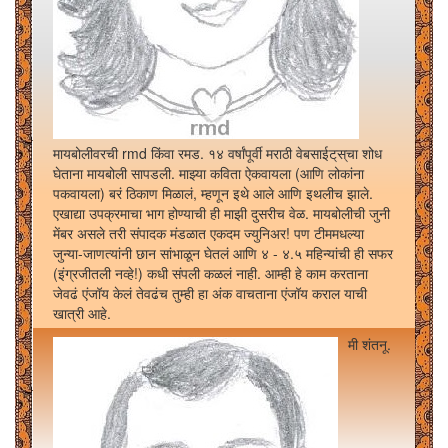
मायबोलीवरची rmd किंवा रमड. १४ वर्षांपूर्वी मराठी वेबसाईट्‌स्‌चा शोध
घेताना मायबोली सापडली. माझ्या कविता ऐकवायला (आणि लोकांना
पकवायला) बरं ठिकाण मिळालं, म्हणून इथे आले आणि इथलीच झाले.
एखाद्या उपक्रमाचा भाग होण्याची ही माझी दुसरीच वेळ. मायबोलीची जुनी
मेंबर असले तरी संपादक मंडळात एकदम ज्युनिअर! पण टीममधल्या
जुन्या-जाणत्यांनी छान सांभाळून घेतलं आणि ४ - ४.५ महिन्यांची ही सफर
(इंग्रजीतली नव्हे!) कधी संपली कळलं नाही. आम्ही हे काम करताना
जेवढं एंजॉय केलं तेवढंच तुम्ही हा अंक वाचताना एंजॉय कराल याची
खात्री आहे.
मी शंतनू.