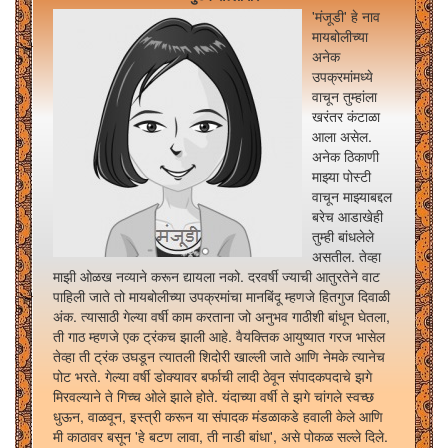
'मंजूडी' हे नाव
मायबोलीच्या
अनेक
उपक्रमांमध्ये
वाचून तुम्हांला
खरंतर कंटाळा
आला असेल.
अनेक ठिकाणी
माझ्या पोस्टी
वाचून माझ्याबद्दल
बरेच आडाखेही
तुम्ही बांधलेले
असतील. तेव्हा
माझी ओळख नव्याने करून द्यायला नको. दरवर्षी ज्याची आतुरतेने वाट
पाहिली जाते तो मायबोलीच्या उपक्रमांचा मानबिंदू म्हणजे हितगुज दिवाळी
अंक. त्यासाठी गेल्या वर्षी काम करताना जो अनुभव गाठीशी बांधून घेतला,
ती गाठ म्हणजे एक ट्रंकच झाली आहे. वैयक्तिक आयुष्यात गरज भासेल
तेव्हा ती ट्रंक उघडून त्यातली शिदोरी खाल्ली जाते आणि नेमके त्यानेच
पोट भरते. गेल्या वर्षी डोक्यावर बर्फाची लादी ठेवून संपादकपदाचे झगे
मिरवल्याने ते गिच्च ओले झाले होते. यंदाच्या वर्षी ते झगे चांगले स्वच्छ
धुऊन, वाळवून, इस्त्री करून या संपादक मंडळाकडे हवाली केले आणि
मी काठावर बसून 'हे बटण लावा, ती नाडी बांधा', असे पोकळ सल्ले दिले.