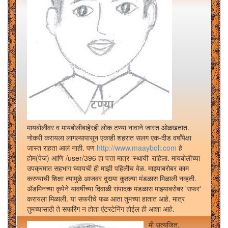
मायबोलीवर व मायबोलीबाहेरही लोक टण्या नावाने जास्त ओळखतात.
नोकरी करायला लागल्यापासून एकाही शहरात सलग एक-दीड वर्षांपेक्षा
जास्त राहता आलं नाही. पण
http://www.maayboli.com
हे
होम(पेज) आणि /user/396 हा पत्ता मात्र 'स्थायी' राहिला. मायबोलीच्या
उपक्रमात सहभाग घ्यायची ही माझी पहिलीच वेळ. माझ्याबरोबर काम
करण्याची शिक्षा त्यामुळे आजवर दुसर्‍या कुठल्या मंडळास मिळाली नव्हती.
अ‍ॅडमिनच्या कृपेने यावर्षीच्या दिवाळी संपादक मंडळास माझ्याबरोबर 'सफर'
करायला मिळाली. या सफरीचे फळ आता तुमच्या हातात आहे. मात्र
तुमच्यासाठी ते सफरिंग न होता एंटरटेनिंग होईल ही आशा आहे.
मी सत्यजित,