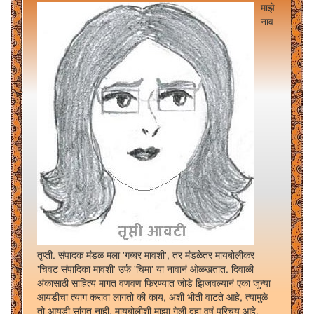
माझे
नाव
तृप्ती. संपादक मंडळ मला 'गब्बर मावशी', तर मंडळेतर मायबोलीकर
'चिवट संपादिका मावशी' उर्फ 'चिमा' या नावानं ओळखतात. दिवाळी
अंकासाठी साहित्य मागत वणवण फिरण्यात जोडे झिजवल्यानं एका जुन्या
आयडीचा त्याग करावा लागतो की काय, अशी भीती वाटते आहे, त्यामुळे
तो आयडी सांगत नाही. मायबोलीशी माझा गेली दहा वर्षं परिचय आहे.