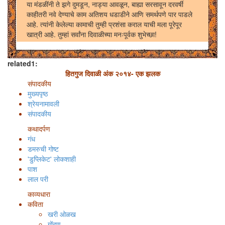
या मंडळींनी ते झगे दुमडून, नाड्या आवळून, बाह्या सरसावून दरवर्षी
काहीतरी नवे देण्याचे काम अतिशय धडाडीने आणि समर्थपणे पार पाडले
आहे. त्यांनी केलेल्या कामाची तुम्ही प्रशंसा कराल याची मला पूरेपूर
खात्री आहे. तुम्हां सर्वांना दिवाळीच्या मनःपूर्वक शुभेच्छा!
related1:
हितगुज दिवाळी अंक २०१४- एक झलक
संपादकीय
मुख्यपृष्ठ
श्रेयनामावली
संपादकीय
कथादर्पण
गंध
डमरुची गोष्ट
'डुप्लिकेट' लोकशाही
पाश
लाल परी
काव्यधारा
कविता
खरी ओळख
गोंदण