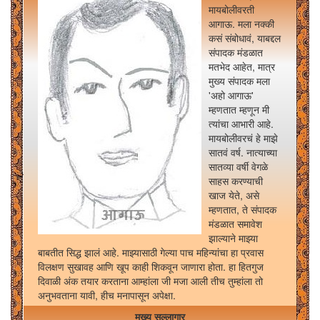
मायबोलीवरती
आगाऊ. मला नक्की
कसं संबोधावं, याबद्दल
संपादक मंडळात
मतभेद आहेत, मात्र
मुख्य संपादक मला
'अहो आगाऊ'
म्हणतात म्हणून मी
त्यांचा आभारी आहे.
मायबोलीवरचं हे माझे
सातवं वर्ष. नात्याच्या
सातव्या वर्षी वेगळे
साहस करण्याची
खाज येते, असे
म्हणतात, ते संपादक
मंडळात समावेश
झाल्याने माझ्या
बाबतीत सिद्ध झालं आहे. माझ्यासाठी गेल्या पाच महिन्यांचा हा प्रवास
विलक्षण सुखावह आणि खूप काही शिकवून जाणारा होता. हा हितगुज
दिवाळी अंक तयार करताना आम्हांला जी मजा आली तीच तुम्हांला तो
अनुभवताना यावी, हीच मनापासून अपेक्षा.
मुख्य सल्लागार