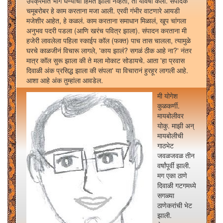
उपक्रमात भाग घेण्याची हिंमत झाली नव्हती, ती यावर्षी केली. संपादक
चमूबरोबर हे काम करताना मजा आली. एरवी गंभीर वाटणारे आयडी
मजेशीर आहेत, हे कळलं. काम करताना समाधान मिळालं, खूप चांगला
अनुभव पदरी पडला (आणि खरंच पवित्र झाला). संपादन करताना मी
हजेरी लावलेला पहिला स्काईप कॉल (फक्त) पाच तास चालला, त्यामुळे
घरचे काळजीनं विचारू लागले, 'काय झालं? सगळं ठीक आहे ना?' नंतर
मात्र कॉल सुरू झाला की ते मला मोकाट सोडायचे. आता 'हा प्रवास
दिवाळी अंक प्रसिद्ध झाला की संपला' या विचारानं हुरहूर लागली आहे.
आशा आहे अंक तुम्हांला आवडेल.
मी योगेश
कुळकर्णी.
मायबोलीवर
योकु. माझी अन्
मायबोलीची
गाठभेट
जवळजवळ तीन
वर्षांपूर्वी झाली.
मग एका ठाणे
दिवाळी गटगमध्ये
सगळ्या
ठाणेकरांची भेट
झाली.