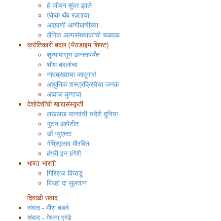
हे जीवन सुंदर झाले
एकेक थेंब रक्ताचा
आठवणी आणीबाणीच्या
लैंगिक अल्पसंख्याकांची चळवळ
क्रांतिकारी बदल (पॅराडाइम शिफ्ट)
शून्यापासून अनंतापर्यंत
शोध बदलांचा
नादब्रह्माचा जादूगार!
आधुनिक शस्त्रक्रियेचा जनक
आवाज कुणाचा
देशोदेशींची खाद्यसंस्कृती
लखलख पात्यांची चंदेरी दुनिया
गुटन आपेटीट
ऑ ग्युएत्टा
गेम्रिएलाद मीरवित
हंग्री इन हंगेरी
भारत-भारती
गिरिराज किराडू
बिरहां दा सुलतान
दिवाळी संवाद
संवाद - मीरा बडवे
संवाद - मेघना एरंडे