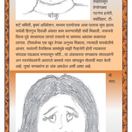
तेव्हापासून
वेगवेगळ्या
गटगंना हजेरी,
वर्षाविहार, टी-
शर्ट समिती, बृममं अधिवेशन, माध्यम प्रायोजक असा प्रवास सुरू झाला.
यावेळी हितगुज दिवाळी अंकात काम करण्याचीही संधी मिळाली. जसजसे
दिवस पुढे सरकायला लागले तसतसे या कामाचा आवाका कळायला
लागला. टीमवर्कचा एक खूप वेगळा अनुभव मिळाला, त्यासाठी मायबोलीचे
आभार. मध्यंतरी वैयक्तिक कामांमुळे माझी गैरहजेरी होती त्याकरता
संपादक मंडळाला मनापासून सॉरी...या अंकाकरता सगळ्याच संपादकांनी
अन स्वयंसेवकांनी आपापले कामाचे व्याप सांभाळून मोलाची मदत केली
आहे; तुम्हां सगळ्यांना हा अंक आवडेल अशी आशा आहे.
मी
रूपा.