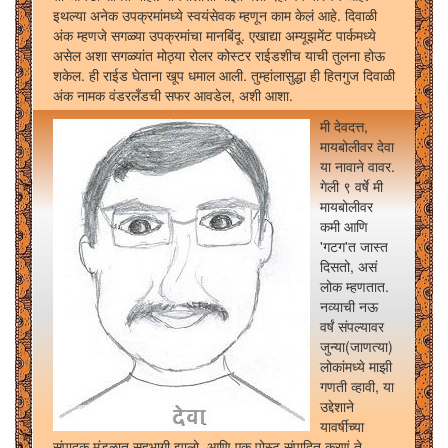
इथल्या अनेक उपक्रमांमध्ये स्वयंसेवक म्हणून काम केलं आहे. दिवाळी
अंक म्हणजे सगळ्या उपक्रमांचा मानबिंदू. एखाद्या अम्यूझमेंट पार्कमध्ये
असेल अशा सगळ्यांत मोठ्या रोलर कोस्टर राईडशीच याची तुलना होऊ
शकेल. ही राईड घेताना खूप धमाल आली. तुम्हांलासुद्धा ही हितगुज दिवाळी
अंक नामक वंडरलँडची सफर आवडेल, अशी आशा.
मी देवदत्त,
मायबोलीवर देवा
या नावाने वावर.
गेली ९ वर्षे मी
मायबोलीवर
कमी आणि
'गटग'त जास्त
दिसतो, असं
लोक म्हणतात.
नव्याची नऊ
वर्षं संपल्यावर
जुन्या(जाणत्या)
लोकांमध्ये माझी
गणती व्हावी, या
उद्देशाने
यावर्षीच्या
संपादक मंडळात सहभागी झालो, आणि एक पोस्ट संपादित करणं ते