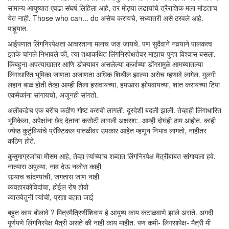
सामान्य आयुष्यात एवढा संघर्ष लिहिला आहे, तर मोठ्या लढायांचे त्रैराशिक मला मांडताच
येत नाही. Those who can... do असेच करायचे, सध्यातरी असे ठरवले आहे.
पाहूयात.
आईपणात लिंगनिरपेक्षता आचरताना मलाच जड जायचे. पण सुदैवाने नवर्‍याने पालकत्व
इतके चांगले निभावले की, त्या तथाकथित लिंगनिरपेक्षतेवर माझाच पुन्हा विश्वास बसला.
किंबहुना अपत्याखातर आणि डोक्यावर असलेल्या कर्जाच्या डोंगरामुळे आमच्यातल्या
लिंगाधारित भूमिका जाणता अजाणता अधिक शिथील झाल्या असेच म्हणावे लागेल. मुलगी
लहान बाळ होती तेव्हा आम्ही तिला हसवायच्या, हमखास झोपवायच्या, शांत करायच्या टिपा
एकमेकांना सांगायचो, अजूनही सांगतो.
अलीकडेच एक बरीच कठीण गोष्ट करावी लागली. दूरदेशी बदली झाली. तेव्हाही लिंगाधारित
भूमिकेला, अपेक्षांना छेद देताना कसोटी लागली अक्षरश:. आम्ही दोघंही ठाम आहोत, काही
ज्येष्ठ कुटुंबियांचे प्रॅक्टिकल पातळीवर उपकार आहेत म्हणून निभाव लागतो, नाहीतर
कठिण होते.
कुसुमाग्रजांचा मौसम आहे, तेव्हा त्यांच्याच शब्दात लिंगनिरपेक्ष मैत्रीबाबत सांगायला हवे.
नात्यास अपुल्या, नाव देऊ नकोस काही
सार्‍याच चांदण्यांची, जगतास जाण नाही
व्यवहारकोविदांचा, होईल रोष होवो
व्याख्येतुनी त्यांची, प्रज्ञा वहात जाई
बहुत काय बोलावे ? मित्रमैत्रिणींशिवाय हे आयुष्य काय कंटाळवाणे झाले असते. अगदी
पूर्णपणे लिंगनिरपेक्ष मैत्री असते की नाही काय माहीत. पण कमी- लिंगसापेक्ष- मैत्री मी