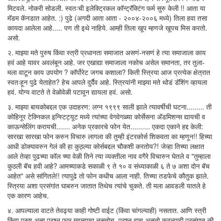
मिटवले. नोकरी सोडली. स्वतःची इलेक्ट्रिकल कॉन्ट्रॅक्टिंग फर्म सुरु केली !! आता या
मॅडम कॅनडात आहेत. :) पुढे (अगदी आता आता - २००४-२००६ मध्ये) तिला हवा तसा
कायदा आलेला आहे..... पण ती इथे नाहिये. आम्ही तिला खूप म्हणजे खूपच मिस करतो.
असो.
२. माझ्या मते पुरुष किंवा स्त्री प्रधानता समाजात असणं-नसणं हे त्या समाजाला काय
हवं आहे यावर अवलंबून आहे. जर एखाद्या समाजाला नकोच असेल समानता, तर तुला-
मला वाटून काय उपयोग ? कॉर्पोरेट जगच कशाला? किती स्त्रिया आज प्रत्येक क्षेत्रात
स्वतःहून पुढे येताहेत? हेच आपले दुर्दैव आहे. स्त्रियांनी माझ्या मते थोडं डॅशिंग व्हायला
हवं. योग्य वाटते ते वेळोवेळी पटावून द्यायला हवं. असो.
३. माझ्या बायकोबद्दल एक उदाहरण: लग्न १९९९ साली झाले त्यावर्षीची घटना......... ती
कोहिनूर टेक्निकल इन्स्टिट्यूट मध्ये त्यांच्या वेगवेगळ्या कोर्सेसना अ‍ॅडमिशन्स द्यायची व
काऊन्सेलिंग करायची....... अनेक प्रकारचे फोन येत.......... एकदा एकाने हद्द केली:
सारखा सारखा फोन करुन विचारु लागला की तुम्ही इंटरकोर्स शिकवता का म्हणून!! हिच्या
आधी डोक्यावरुन गेलं की हा कुठ्ल्या कोर्सबद्दल चौकशी करतोय?! जेव्हा तिच्या लक्षात
आले तेव्हा पुढच्या कॉल च्या वेळी तिने त्या व्यक्तीला नाव वगैरे विचारुन घेतले व "तुम्हाला
कुठली बॅच हवी आहे? आमच्याकडे सकाळी ९ ते १० व संध्याकाळी ६ ते ७ अशा दोन बॅच
आहेत" असे सांगितले!! त्यापुढे तो फोन कधीच आला नाही. तिच्या तडफेचे कौतुक झाले.
स्त्रिया अशा प्रसंगांत घाबरुन जातात तिथेच त्यांचे चुकते. ती मला आवडली यातले हे
एक कारण आहेच.
४. आपल्याला वाटते तेवढ्या काही गोष्टी वाईट (किंवा चांगल्याही) नसतात. आणि स्त्री
किंवा पुरुष असा प्रश्न फार महत्त्वाचा नसतोच. प्रश्न हाच असतो कुठ्ल्याही प्रसंगात की