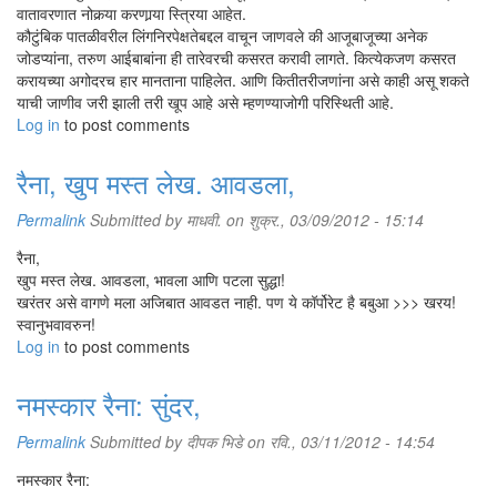
वातावरणात नोकर्‍या करणार्‍या स्त्रिया आहेत.
कौटुंबिक पातळीवरील लिंगनिरपेक्षतेबद्दल वाचून जाणवले की आजूबाजूच्या अनेक
जोडप्यांना, तरुण आईबाबांना ही तारेवरची कसरत करावी लागते. कित्येकजण कसरत
करायच्या अगोदरच हार मानताना पाहिलेत. आणि कितीतरीजणांना असे काही असू शकते
याची जाणीव जरी झाली तरी खूप आहे असे म्हणण्याजोगी परिस्थिती आहे.
Log in
to post comments
रैना, खुप मस्त लेख. आवडला,
Permalink
Submitted by
माधवी.
on शुक्र., 03/09/2012 - 15:14
रैना,
खुप मस्त लेख. आवडला, भावला आणि पटला सुद्धा!
खरंतर असे वागणे मला अजिबात आवडत नाही. पण ये कॉर्पोरेट है बबुआ >>> खरय!
स्वानुभवावरुन!
Log in
to post comments
नमस्कार रैना: सुंदर,
Permalink
Submitted by
दीपक भिडे
on रवि., 03/11/2012 - 14:54
नमस्कार रैना: