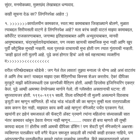
सुंदर, मनमोकळ्या, मुक्तछंद लेखाबद्दल धन्यवाद.
काही सूचना देऊ का? लिंगनिरपेक्ष आहेत :)
१. >>>>>>>कार्यालयीन कामकाज, स्वत:च्या कामाबाबत जिव्हाळ्याने बोलणे, मुळात
त्याबद्दल सिरीयसली वाटणे हे लिंगनिरपेक्ष आहे? मला बरंच काही वाटतं माझ्या कामाबद्दल,
कॉर्पोरेट राजकारणाबाबत, जगाच्या इतिहासाबाबत आणि अभ्युदयाबाबत, मानवी
आयुष्याबाबत, चंद्रसूर्यतारेवार्‍यांबाबत, पण व्यक्त व्हायची सामाजिक मुभा नाही आणि खूप
पूर्वी कौटुंबिक मुभाही नव्हती. मला पुस्तकं वाचायची मुभा होती पण त्यात गुंतायची नव्हती.
'काही झालं तरी मुलगी आहे. पुढे कसं होणार हिचं' असे सर्व महत्त्वाच्या व्यक्तींना
व>>>>>>><<<<<<<<<<
वरील परिच्छेदाबद्दल थोडेसे : जग गेलं तेल लावत! तुझ्या मनाला जे योग्य आहे असं वाटतंय
ते आणि तेच कर!! याबद्दल माझ्या एका मैत्रिणीचा किस्सा शेअर करतोय. ऐक! दीपिका
मुरकुटे माझी कॉलेजमधली एक छानपैकी मैत्रिण होती. आम्ही डिप्लोमा इंजिनियरिंग एकत्र
केलं. पुढे आम्ही आमच्या वेगवेगळ्या मार्गाने गेलो. ती ग्लॅक्सोत असतानाची घटना: ती
सुपरवायजर होती. १९९०-१९९१ साली. तिला वरिष्ठांनी ती मुलगी असल्याने दिवसाच
ड्युटी कर म्हणून सांगितले. ही भांड भांड भांडली की का म्हणून तुम्ही मला रात्रपाळीला
काम करुन देत नाही, माझ्यात काय कमी आहे म्हणून! मॅनेजमेंट पर्यंत प्रकरण गेलं.
सार्‍यांनी हर तर्‍हेनं समजावलं की फॅक्ट्री अ‍ॅक्ट प्रमाणे त्यांना महिलांना संध्याकाळी सात
नंतर कामावर थांबून ठेवता येणार नाही म्हणून......... त्यावर ही बया म्हणते की तुम्ही
कायदा बदला !!! होतीच तशी आमची दीपिका डॅशिंग ! पण शेवटी पूर्ण मॅनेजमॅटने अक्षरशः
व्यक्तिगत पातळीवर घरी वगैरे येऊन समजूत काढली की त्यांची काही हरकत नाहिये, पण
आंतरराष्ट्र्रीय पातळीवरील कायदे त्यांना पाळावेच लागतील. हिने समजूतदारपणे भांडण