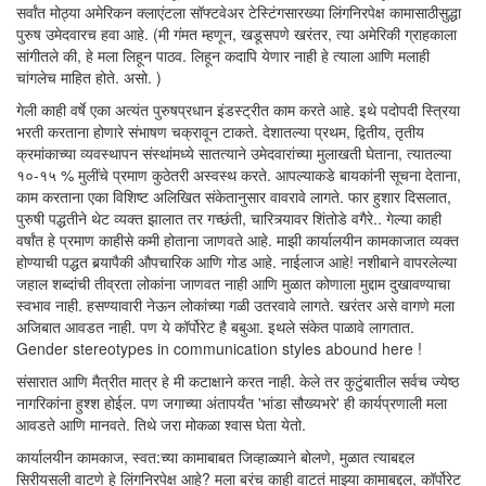
सर्वांत मोठ्या अमेरिकन क्लाएंटला सॉफ्टवेअर टेस्टिंगसारख्या लिंगनिरपेक्ष कामासाठीसुद्धा
पुरुष उमेदवारच हवा आहे. (मी गंमत म्हणून, खडूसपणे खरंतर, त्या अमेरिकी ग्राहकाला
सांगीतले की, हे मला लिहून पाठव. लिहून कदापि येणार नाही हे त्याला आणि मलाही
चांगलेच माहित होते. असो. )
गेली काही वर्षे एका अत्यंत पुरुषप्रधान इंडस्ट्रीत काम करते आहे. इथे पदोपदी स्त्रिया
भरती करताना होणारे संभाषण चक्रावून टाकते. देशातल्या प्रथम, द्वितीय, तृतीय
क्रमांकाच्या व्यवस्थापन संस्थांमध्ये सातत्याने उमेदवारांच्या मुलाखती घेताना, त्यातल्या
१०-१५ % मुलींचे प्रमाण कुठेतरी अस्वस्थ करते. आपल्याकडे बायकांनी सूचना देताना,
काम करताना एका विशिष्ट अलिखित संकेतानुसार वावरावे लागते. फार हुशार दिसलात,
पुरुषी पद्धतीने थेट व्यक्त झालात तर गच्छंती, चारित्र्यावर शिंतोडे वगैरे.. गेल्या काही
वर्षांत हे प्रमाण काहीसे कमी होताना जाणवते आहे. माझी कार्यालयीन कामकाजात व्यक्त
होण्याची पद्धत बर्‍यापैकी औपचारिक आणि गोड आहे. नाईलाज आहे! नशीबाने वापरलेल्या
जहाल शब्दांची तीव्रता लोकांना जाणवत नाही आणि मुळात कोणाला मुद्दाम दुखावण्याचा
स्वभाव नाही. हसण्यावारी नेऊन लोकांच्या गळी उतरवावे लागते. खरंतर असे वागणे मला
अजिबात आवडत नाही. पण ये कॉर्पोरेट है बबुआ. इथले संकेत पाळावे लागतात.
Gender stereotypes in communication styles abound here !
संसारात आणि मैत्रीत मात्र हे मी कटाक्षाने करत नाही. केले तर कुटुंबातील सर्वच ज्येष्ठ
नागरिकांना हुश्श होईल. पण जगाच्या अंतापर्यंत 'भांडा सौख्यभरे' ही कार्यप्रणाली मला
आवडते आणि मानवते. तिथे जरा मोकळा श्वास घेता येतो.
कार्यालयीन कामकाज, स्वत:च्या कामाबाबत जिव्हाळ्याने बोलणे, मुळात त्याबद्दल
सिरीयसली वाटणे हे लिंगनिरपेक्ष आहे? मला बरंच काही वाटतं माझ्या कामाबद्दल, कॉर्पोरेट