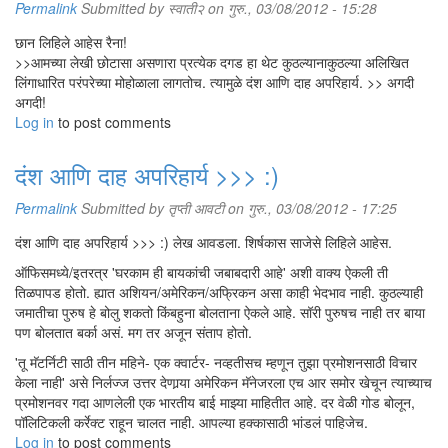
Permalink
Submitted by
स्वाती२
on गुरु., 03/08/2012 - 15:28
छान लिहिले आहेस रैना!
>>आमच्या लेखी छोटासा असणारा प्रत्येक दगड हा थेट कुठल्यानाकुठल्या अलिखित
लिंगाधारित परंपरेच्या मोहोळाला लागतोच. त्यामुळे दंश आणि दाह अपरिहार्य. >> अगदी
अगदी!
Log in
to post comments
दंश आणि दाह अपरिहार्य >>> :)
Permalink
Submitted by
तृप्ती आवटी
on गुरु., 03/08/2012 - 17:25
दंश आणि दाह अपरिहार्य >>> :) लेख आवडला. शिर्षकास साजेसे लिहिले आहेस.
ऑफिसमध्ये/इतरत्र 'घरकाम ही बायकांची जबाबदारी आहे' अशी वाक्य ऐकली ती
तिळपापड होतो. ह्यात अशियन/अमेरिकन/अफ्रिकन असा काही भेदभाव नाही. कुठल्याही
जमातीचा पुरुष हे बोलु शकतो किंबहुना बोलताना ऐकले आहे. सॉरी पुरुषच नाही तर बाया
पण बोलतात बर्का असं. मग तर अजून संताप होतो.
'तू मॅटर्निटी साठी तीन महिने- एक क्वार्टर- नव्हतीसच म्हणून तुझा प्रमोशनसाठी विचार
केला नाही' असे निर्लज्ज उत्तर देणार्‍या अमेरिकन मॅनेजरला एच आर समोर खेचून त्याच्याच
प्रमोशनवर गदा आणलेली एक भारतीय बाई माझ्या माहितीत आहे. दर वेळी गोड बोलून,
पॉलिटिकली कर्रेक्ट राहून चालत नाही. आपल्या हक्कासाठी भांडलं पाहिजेच.
Log in
to post comments