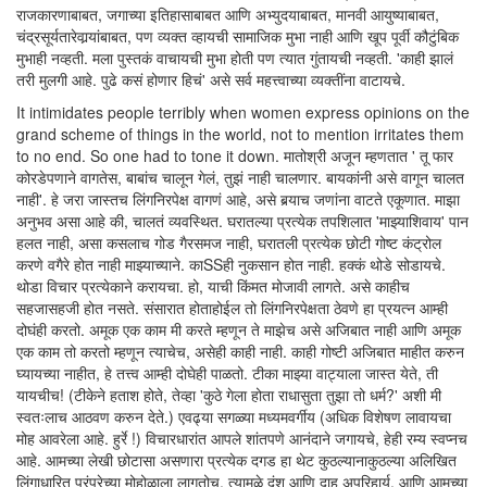
राजकारणाबाबत, जगाच्या इतिहासाबाबत आणि अभ्युदयाबाबत, मानवी आयुष्याबाबत,
चंद्रसूर्यतारेवार्‍यांबाबत, पण व्यक्त व्हायची सामाजिक मुभा नाही आणि खूप पूर्वी कौटुंबिक
मुभाही नव्हती. मला पुस्तकं वाचायची मुभा होती पण त्यात गुंतायची नव्हती. 'काही झालं
तरी मुलगी आहे. पुढे कसं होणार हिचं' असे सर्व महत्त्वाच्या व्यक्तींना वाटायचे.
It intimidates people terribly when women express opinions on the
grand scheme of things in the world, not to mention irritates them
to no end. So one had to tone it down. मातोश्री अजून म्हणतात ' तू फार
कोरडेपणाने वागतेस, बाबांच चालून गेलं, तुझं नाही चालणार. बायकांनी असे वागून चालत
नाही'. हे जरा जास्तच लिंगनिरपेक्ष वागणं आहे, असे बर्‍याच जणांना वाटते एकूणात. माझा
अनुभव असा आहे की, चालतं व्यवस्थित. घरातल्या प्रत्येक तपशिलात 'माझ्याशिवाय' पान
हलत नाही, असा कसलाच गोड गैरसमज नाही, घरातली प्रत्येक छोटी गोष्ट कंट्रोल
करणे वगैरे होत नाही माझ्याच्याने. काSSही नुकसान होत नाही. हक्कं थोडे सोडायचे.
थोडा विचार प्रत्येकाने करायचा. हो, याची किंमत मोजावी लागते. असे काहीच
सहजासहजी होत नसते. संसारात होताहोईल तो लिंगनिरपेक्षता ठेवणे हा प्रयत्न आम्ही
दोघंही करतो. अमूक एक काम मी करते म्हणून ते माझेच असे अजिबात नाही आणि अमूक
एक काम तो करतो म्हणून त्याचेच, असेही काही नाही. काही गोष्टी अजिबात माहीत करुन
घ्यायच्या नाहीत, हे तत्त्व आम्ही दोघेही पाळतो. टीका माझ्या वाट्याला जास्त येते, ती
यायचीच! (टीकेने हताश होते, तेव्हा 'कुठे गेला होता राधासुता तुझा तो धर्म?' अशी मी
स्वतःलाच आठवण करुन देते.) एवढ्या सगळ्या मध्यमवर्गीय (अधिक विशेषण लावायचा
मोह आवरेला आहे. हुर्रे !) विचारधारांत आपले शांतपणे आनंदाने जगायचे, हेही रम्य स्वप्नच
आहे. आमच्या लेखी छोटासा असणारा प्रत्येक दगड हा थेट कुठल्यानाकुठल्या अलिखित
लिंगाधारित परंपरेच्या मोहोळाला लागतोच. त्यामुळे दंश आणि दाह अपरिहार्य. आणि आमच्या