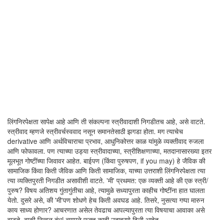
लिंगनिरपेक्षता सापेक्ष आहे आणि ती संकल्पना स्त्रीवादाशी निगडीतच आहे, असे वाटते.
स्त्रीवाद म्हणजे स्त्रीवर्चस्ववाद नसून समानतेसाठी झगडा होता. मग त्याचेच
derivative आणि अर्थविचाराचा प्रभाव, आधुनिकोत्तर काळ यांमुळे व्यक्तीवाद रुजला
आणि फोफावला. पण त्याच्या उड्या स्त्रीवादाच्या, स्त्रीशिक्षणाच्या, मतदानासारख्या इतर
मूलभूत गोष्टींच्या जिवावर आहेत. बाईपण (किंवा पुरुषपण, if you may) हे जैविक की
सामाजिक किंवा किती जैविक आणि किती सामाजिक, याच्या उत्तराशी लिंगनिरपेक्षता त्या
त्या व्यक्तिपुरती निगडीत असावीशी वाटते. 'मी' प्रथमत: एक व्यक्ती आहे की एक स्त्री/
पुरुष? विषय अतिशय गुंतागुंतीचा आहे, त्यामुळे सध्यापुरता काहीच गोष्टींना हात घालता
येतो. दुसरे असे, की 'मी'पण शोधणे हेच किती अवघड आहे. तिसरे, नुसत्या गप्पा मारुन
काय साध्य होणार? आचरणात असेल तेवढाच आपल्यापुरता त्या विषयाचा आवाका असे
वाटते. बाकी निव्वळ दंभ! त्यामुळे फक्त काही उदाहरणे दिली आहेत.