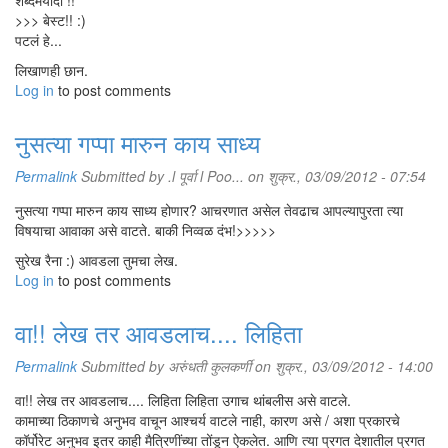
शब्दमर्यादा !!
>>> बेस्ट!! :)
पटलं हे...
लिखाणही छान.
Log in
to post comments
नुसत्या गप्पा मारुन काय साध्य
Permalink
Submitted by
.l पूर्वा l Poo...
on शुक्र., 03/09/2012 - 07:54
नुसत्या गप्पा मारुन काय साध्य होणार? आचरणात असेल तेवढाच आपल्यापुरता त्या
विषयाचा आवाका असे वाटते. बाकी निव्वळ दंभ!>>>>>
सुरेख रैना :) आवडला तुमचा लेख.
Log in
to post comments
वा!! लेख तर आवडलाच.... लिहिता
Permalink
Submitted by
अरुंधती कुलकर्णी
on शुक्र., 03/09/2012 - 14:00
वा!! लेख तर आवडलाच.... लिहिता लिहिता उगाच थांबलीस असे वाटले.
कामाच्या ठिकाणचे अनुभव वाचून आश्चर्य वाटले नाही, कारण असे / अशा प्रकारचे
कॉर्पोरेट अनुभव इतर काही मैत्रिणींच्या तोंडून ऐकलेत. आणि त्या प्रगत देशातील प्रगत