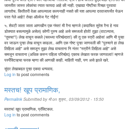
जास्तीत जास्त लोकांचा त्यात फायदा आहे की नाही. एखाद्या गोष्टीचा पिच्छा पुरवावा
लागतोच. कितीतरी वेळा आपल्याला कल्पनाही नसते की यश आपल्या दरवाजापर्यंत येऊन
परत गेले आहे!! तेव्हा ऑल्वेज गेट गोईंग!
५. शेवटी जाता जाता आणखीन एक गंमत! मी रैना म्हणजे (कदाचित सुरेश रैना हे नाव
डोक्यात बसल्यामुळे असेल) कोणी पुरुष आहे असे समजलो होतो! तुझा (वाटल्यास,
"तुमचा"!) लेख वाचून कळले (चवथ्या परिच्छेदात!) की तू एक स्त्री आहेस! आणि मी पुन्हा
वर जाऊन पुन्हा लेख वाचून काढला.. आणि एक गोष्ट पुन्हा जाणवली की "पुरुषाने हा लेख
लिहिला आहे" असे समजून तुझा लेख वाचताना नि नंतर "स्त्रीने लिहिला आहे" असे
समजून वाचताना (अधिक करुन पहिला परिच्छेद) एकाच लेखात फरक जाणवला!! म्हणजे
पर्स्पेक्टिव्हचा फरक म्हणा की आणखी काही. माहिती नाही, पण असे झाले खरे.
सुंदर लेखाबद्दल पुन्हा एकदा धन्यवाद.
Log in
to post comments
मस्तच! खूप प्रामाणिक,
Permalink
Submitted by
मो
on शुक्र., 03/09/2012 - 15:50
मस्तच! खूप प्रामाणिक, प्रॅक्टिकल.
Log in
to post comments