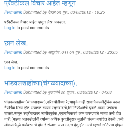
प्रॅक्टीकल विचार आहेत म्हणून
Permalink
Submitted by
केदार
on गुरु., 03/08/2012 - 19:25
प्रॅक्टीकल विचार आहेत म्हणून लेख आवडला.
Log in
to post comments
छान लेख.
Permalink
Submitted by
आशुतोष०७११
on गुरु., 03/08/2012 - 23:05
छान लेख.
Log in
to post comments
भांडवलशाहीच्या(चंगळवादाच्या),
Permalink
Submitted by
मुक्तानेने
on शुक्र., 03/09/2012 - 04:08
भांडवलशाहीच्या(चंगळवादाच्या),परिस्थीतीच्या रेट्यामुळे काही सामाजिक/कौटुंबिक बदल
नैसर्गिक रित्या होत असतात,त्याला स्त्रीवादाचे,लिंगनिरपेक्षतेचे झबले आपण उगीचच
घालतो.म्हणुन स्त्रीवादावर जाणीवपुर्वक ,प्रामाणिकपणे काम करणार्‍यांचे महत्व कमी होत
नाही.(माझ्या आइवडीलांनी त्यांच्या अर्थिक कुवतीनुसार मुलांची संख्या मर्यादीत ठेवली ,कमी
लोकसंखेमुळे पर्यावरणाचे होणारे संरक्षण असा उदात्त हेतु होता असे म्हणने खोटेपणा होइल