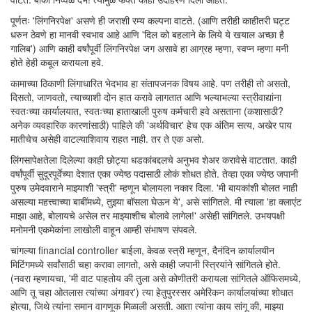
पूर्णतः 'लिंगनिरपेक्ष' असणे ही जराशी रम्य कल्पना वाटते. (आणि तरीही काहीतरी घट्ट
धरुन ठेवणे हा मानवी स्वभाव आहे आणि 'दिल को बहलाने के लिये ये खयाल अच्छा है
गालिब') आणि काही वर्षांपूर्वी लिंगनिरपेक्ष जग असावे हा आग्रह म्हणा, स्वप्न म्हणा मनी
होते हेही कबूल करायला हवे.
कामाच्या ठिकाणी लिंगाधारित भेदभाव हा संतापजनक विषय आहे. पण तरीही तो असतो,
दिसतो, जाणवतो, त्याच्याशी दोन हात करावे लागतात आणि भल्याभल्या स्त्रीवाद्यांना
स्वतःच्या कार्यालयात, स्वतःच्या हाताखाली पुरुष कर्मचारी हवे असताना (कशासाठी?
अनेक व्यवहारिक कारणांसाठी) पाहिले की 'अर्थविचार' हेच एक अंतिम सत्य, अखेर पाय
मातीचेच असेही वाटल्याशिवाय राहत नाही. तर ते एक असो.
लिंगसापेक्षतेला दिलेल्या काही छोट्या धडकांबद्दलचे अनुभव शेअर करावेसे वाटतात. काही
वर्षांपूर्वी सुदूरपूर्वेच्या देशात एका ज्येष्ठ पदासाठी लोकं शोधत होते. तेव्हा एका ज्येष्ठ जपानी
पुरुष उमेदवाराने माझ्याशी 'स्त्री' म्हणून बोलायला नकार दिला. 'मी बायकांशी बोलत नाही
असल्या महत्त्वाच्या बाबींमध्ये, तुझ्या बॉसला घेऊन ये', असे सांगितले. मी त्याला 'हा क्लाएंट
माझा आहे, बोलायचे असेल तर माझ्याशीच बोलावे लागेल!' असेही सांगितले. उभयपक्षी
मनोमनी एकमेकांना लाखोली वाहून आम्ही संभाषण संपवले.
चांगल्या financial controller बाईला, केवळ स्त्री म्हणून, दैनंदिन कार्यालयीन
मिटिंगमध्ये सर्वांसाठी चहा करावा लागतो, असे काही जपानी स्त्रियांने सांगितले होते.
(नवरा म्हणायचा, 'मी वाट पाहतोय की तुला असे कोणीतरी करायला सांगितले ऑफिसमध्ये,
आणि तू चहा ओतलास त्यांच्या अंगावर') त्या हेतुपुरस्सर अमेरिकन कार्यालयांच्या शोधात
होत्या, जिथे त्यांना समान वागणूक मिळाली असती. आता त्यांना काय सांगू की, माझ्या