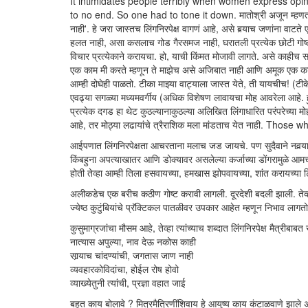
It intimidates people terribly when women express opin
to no end. So one had to tone it down. मातोश्री अजून म्हणतात ' 
नाही'. हे जरा जास्तच लिंगनिरपेक्ष वागणं आहे, असे बर्‍याच जणांना वाट
हलत नाही, असा कसलाच गोड गैरसमज नाही, घरातली प्रत्येक छोटी गोष्ट क
विचार प्रत्येकाने करायचा. हो, याची किंमत मोजावी लागते. असे काहीच स
एक काम मी करते म्हणून ते माझेच असे अजिबात नाही आणि अमूक एक काम तो
आम्ही दोघेही पाळतो. टीका माझ्या वाट्याला जास्त येते, ती यायचीच! (टीक
एवढ्या सगळ्या मध्यमवर्गीय (अधिक विशेषण लावायचा मोह आवरेला आहे. हुर
प्रत्येक दगड हा थेट कुठल्यानाकुठल्या अलिखित लिंगाधारित परंपरेच्या म
आहे, तर मोठ्या लढायांचे त्रैराशिक मला मांडताच येत नाही. Those w
आईपणात लिंगनिरपेक्षता आचरताना मलाच जड जायचे. पण सुदैवाने नवर्‍याने
किंबहुना अपत्याखातर आणि डोक्यावर असलेल्या कर्जाच्या डोंगरामुळे आ
होती तेव्हा आम्ही तिला हसवायच्या, हमखास झोपवायच्या, शांत करायच्या ट
अलीकडेच एक बरीच कठीण गोष्ट करावी लागली. दूरदेशी बदली झाली. तेव्हाह
ज्येष्ठ कुटुंबियांचे प्रॅक्टिकल पातळीवर उपकार आहेत म्हणून निभाव लाग
कुसुमाग्रजांचा मौसम आहे, तेव्हा त्यांच्याच शब्दात लिंगनिरपेक्ष मैत्रीबाबत
नात्यास अपुल्या, नाव देऊ नकोस काही
सार्‍याच चांदण्यांची, जगतास जाण नाही
व्यवहारकोविदांचा, होईल रोष होवो
व्याख्येतुनी त्यांची, प्रज्ञा वहात जाई
बहुत काय बोलावे ? मित्रमैत्रिणींशिवाय हे आयुष्य काय कंटाळवाणे झाले अस