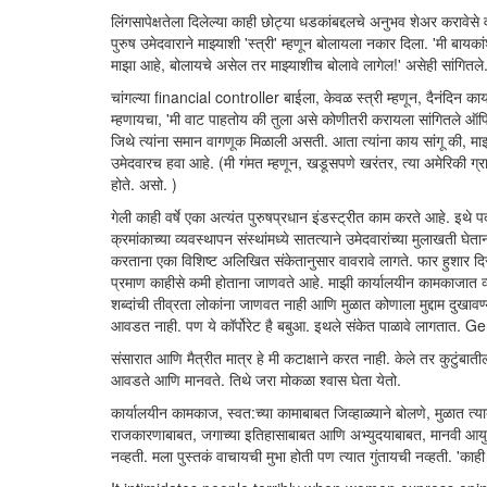
लिंगसापेक्षतेला दिलेल्या काही छोट्या धडकांबद्दलचे अनुभव शेअर करावेसे वाटत
पुरुष उमेदवाराने माझ्याशी 'स्त्री' म्हणून बोलायला नकार दिला. 'मी बायकांश
माझा आहे, बोलायचे असेल तर माझ्याशीच बोलावे लागेल!' असेही सांगितले
चांगल्या financial controller बाईला, केवळ स्त्री म्हणून, दैनंदिन कार्य
म्हणायचा, 'मी वाट पाहतोय की तुला असे कोणीतरी करायला सांगितले ऑफिसमध
जिथे त्यांना समान वागणूक मिळाली असती. आता त्यांना काय सांगू की, माझ्या
उमेदवारच हवा आहे. (मी गंमत म्हणून, खडूसपणे खरंतर, त्या अमेरिकी ग्र
होते. असो. )
गेली काही वर्षे एका अत्यंत पुरुषप्रधान इंडस्ट्रीत काम करते आहे. इथे 
क्रमांकाच्या व्यवस्थापन संस्थांमध्ये सातत्याने उमेदवारांच्या मुलाखती 
करताना एका विशिष्ट अलिखित संकेतानुसार वावरावे लागते. फार हुशार दिसलात, 
प्रमाण काहीसे कमी होताना जाणवते आहे. माझी कार्यालयीन कामकाजात व्
शब्दांची तीव्रता लोकांना जाणवत नाही आणि मुळात कोणाला मुद्दाम दुखाव
आवडत नाही. पण ये कॉर्पोरेट है बबुआ. इथले संकेत पाळावे लागत
संसारात आणि मैत्रीत मात्र हे मी कटाक्षाने करत नाही. केले तर कुटुंबातील
आवडते आणि मानवते. तिथे जरा मोकळा श्वास घेता येतो.
कार्यालयीन कामकाज, स्वत:च्या कामाबाबत जिव्हाळ्याने बोलणे, मुळात त्याब
राजकारणाबाबत, जगाच्या इतिहासाबाबत आणि अभ्युदयाबाबत, मानवी आयुष्याबाब
नव्हती. मला पुस्तकं वाचायची मुभा होती पण त्यात गुंतायची नव्हती. 'काही झ