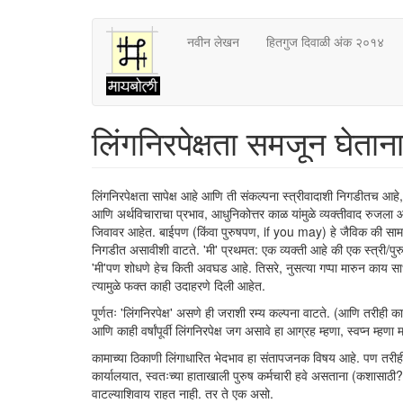
Skip
नवीन लेखन
हितगुज दिवाळी अंक २०१४
to
main
content
लिंगनिरपेक्षता समजून घेतान
लिंगनिरपेक्षता सापेक्ष आहे आणि ती संकल्पना स्त्रीवादाशी निगडीतच आहे
आणि अर्थविचाराचा प्रभाव, आधुनिकोत्तर काळ यांमुळे व्यक्तीवाद रुजला आणि
जिवावर आहेत. बाईपण (किंवा पुरुषपण, if you may) हे जैविक की सामाजिक
निगडीत असावीशी वाटते. 'मी' प्रथमत: एक व्यक्ती आहे की एक स्त्री/पुरुष
'मी'पण शोधणे हेच किती अवघड आहे. तिसरे, नुसत्या गप्पा मारुन काय 
त्यामुळे फक्त काही उदाहरणे दिली आहेत.
पूर्णतः 'लिंगनिरपेक्ष' असणे ही जराशी रम्य कल्पना वाटते. (आणि तरीही
आणि काही वर्षांपूर्वी लिंगनिरपेक्ष जग असावे हा आग्रह म्हणा, स्वप्न म्हण
कामाच्या ठिकाणी लिंगाधारित भेदभाव हा संतापजनक विषय आहे. पण तरीही त
कार्यालयात, स्वतःच्या हाताखाली पुरुष कर्मचारी हवे असताना (कशासाठी
वाटल्याशिवाय राहत नाही. तर ते एक असो.