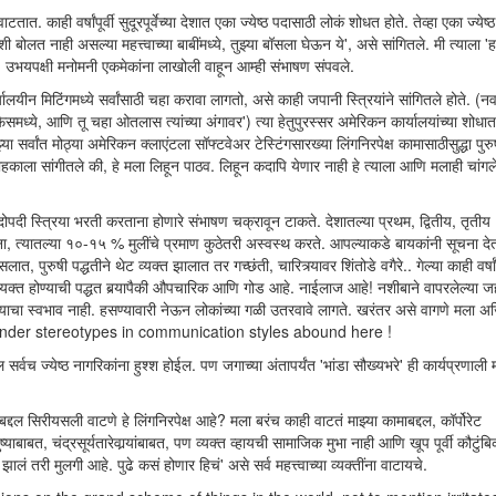
ात. काही वर्षांपूर्वी सुदूरपूर्वेच्या देशात एका ज्येष्ठ पदासाठी लोकं शोधत होते. तेव्हा एका ज्येष
ी बोलत नाही असल्या महत्त्वाच्या बाबींमध्ये, तुझ्या बॉसला घेऊन ये', असे सांगितले. मी त्याला 'ह
. उभयपक्षी मनोमनी एकमेकांना लाखोली वाहून आम्ही संभाषण संपवले.
ालयीन मिटिंगमध्ये सर्वांसाठी चहा करावा लागतो, असे काही जपानी स्त्रियांने सांगितले होते. (न
्ये, आणि तू चहा ओतलास त्यांच्या अंगावर') त्या हेतुपुरस्सर अमेरिकन कार्यालयांच्या शोधात 
 सर्वांत मोठ्या अमेरिकन क्लाएंटला सॉफ्टवेअर टेस्टिंगसारख्या लिंगनिरपेक्ष कामासाठीसुद्धा पुर
ाहकाला सांगीतले की, हे मला लिहून पाठव. लिहून कदापि येणार नाही हे त्याला आणि मलाही चांग
पदोपदी स्त्रिया भरती करताना होणारे संभाषण चक्रावून टाकते. देशातल्या प्रथम, द्वितीय, तृतीय
घेताना, त्यातल्या १०-१५ % मुलींचे प्रमाण कुठेतरी अस्वस्थ करते. आपल्याकडे बायकांनी सूचना द
पुरुषी पद्धतीने थेट व्यक्त झालात तर गच्छंती, चारित्र्यावर शिंतोडे वगैरे.. गेल्या काही वर्षां
यक्त होण्याची पद्धत बर्‍यापैकी औपचारिक आणि गोड आहे. नाईलाज आहे! नशीबाने वापरलेल्या 
ण्याचा स्वभाव नाही. हसण्यावारी नेऊन लोकांच्या गळी उतरवावे लागते. खरंतर असे वागणे मला अ
ात. Gender stereotypes in communication styles abound here !
 सर्वच ज्येष्ठ नागरिकांना हुश्श होईल. पण जगाच्या अंतापर्यंत 'भांडा सौख्यभरे' ही कार्यप्रणाली
द्दल सिरीयसली वाटणे हे लिंगनिरपेक्ष आहे? मला बरंच काही वाटतं माझ्या कामाबद्दल, कॉर्पोरेट
त, चंद्रसूर्यतारेवार्‍यांबाबत, पण व्यक्त व्हायची सामाजिक मुभा नाही आणि खूप पूर्वी कौटुंबि
ालं तरी मुलगी आहे. पुढे कसं होणार हिचं' असे सर्व महत्त्वाच्या व्यक्तींना वाटायचे.