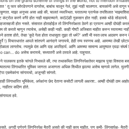
ions on the grand scheme of things in the world, not to mention irritat
तू फार कोरडेपणाने वागतेस, बाबांच चालून गेलं, तुझं नाही चालणार. बायकांनी असे वागून
ते एकूणात. माझा अनुभव असा आहे की, चालतं व्यवस्थित. घरातल्या प्रत्येक तपशिलात 'माझ्याशिव
ंट्रोल करणे वगैरे होत नाही माझ्याच्याने. काSSही नुकसान होत नाही. हक्कं थोडे सोडायचे.
हजासहजी होत नसते. संसारात होताहोईल तो लिंगनिरपेक्षता ठेवणे हा प्रयत्न आम्ही दोघंही कर
 करतो म्हणून त्याचेच, असेही काही नाही. काही गोष्टी अजिबात माहीत करुन घ्यायच्या नाहीत,
ेने हताश होते, तेव्हा 'कुठे गेला होता राधासुता तुझा तो धर्म?' अशी मी स्वतःलाच आठवण करुन द
्रे !) विचारधारांत आपले शांतपणे आनंदाने जगायचे, हेही रम्य स्वप्नच आहे. आमच्या लेखी छोट
ोहोळाला लागतोच. त्यामुळे दंश आणि दाह अपरिहार्य. आणि आमच्या सामान्य आयुष्यात एवढा संघर्ष
ho can... do असेच करायचे, सध्यातरी असे ठरवले आहे. पाहूयात.
 पालकत्व इतके चांगले निभावले की, त्या तथाकथित लिंगनिरपेक्षतेवर माझाच पुन्हा विश्वास ब
मच्यातल्या लिंगाधारित भूमिका जाणता अजाणता अधिक शिथील झाल्या असेच म्हणावे लागेल. मुलग
िपा एकमेकांना सांगायचो, अजूनही सांगतो.
ी लिंगाधारित भूमिकेला, अपेक्षांना छेद देताना कसोटी लागली अक्षरश:. आम्ही दोघंही ठाम आहो
तो, नाहीतर कठिण होते.
 सांगायला हवे.
ते. अगदी पूर्णपणे लिंगनिरपेक्ष मैत्री असते की नाही काय माहीत. पण कमी- लिंगसापेक्ष- मैत्री