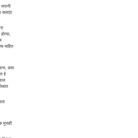
्ठ जपानी
ा क्लाएंट
वरा
होत्या,
ुष
लेच माहित
ेताना, काम
त हे
जहाल
जिबात
 मला
क मुभाही