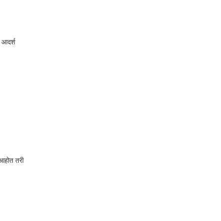
 आदर्श
र आहोत तरी