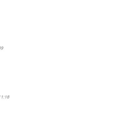
49
 11:18