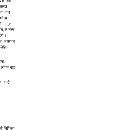
es them
 चालत
ाय' पान
 थोडा
तो. अमूक
 हे तत्त्व
ेते.)
ासा असणारा
 लिहिला
सला.
ी लहान बाळ
त, काही
 मी निश्चित