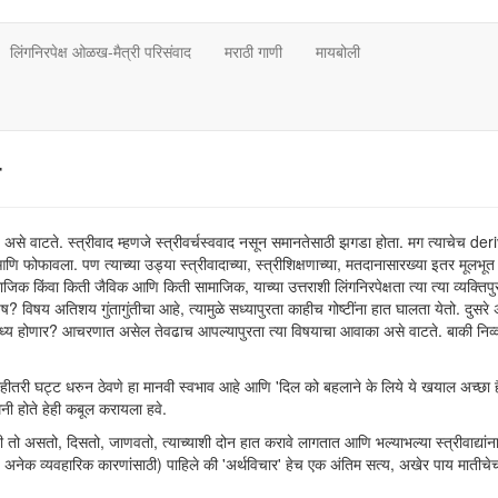
लिंगनिरपेक्ष ओळख-मैत्री परिसंवाद
मराठी गाणी
मायबोली
ा
, असे वाटते. स्त्रीवाद म्हणजे स्त्रीवर्चस्ववाद नसून समानतेसाठी झगडा होता. मग त्याचेच de
 फोफावला. पण त्याच्या उड्या स्त्रीवादाच्या, स्त्रीशिक्षणाच्या, मतदानासारख्या इतर मूलभूत गो
 किंवा किती जैविक आणि किती सामाजिक, याच्या उत्तराशी लिंगनिरपेक्षता त्या त्या व्यक्तिपु
? विषय अतिशय गुंतागुंतीचा आहे, त्यामुळे सध्यापुरता काहीच गोष्टींना हात घालता येतो. दुसरे
साध्य होणार? आचरणात असेल तेवढाच आपल्यापुरता त्या विषयाचा आवाका असे वाटते. बाकी निव्
 काहीतरी घट्ट धरुन ठेवणे हा मानवी स्वभाव आहे आणि 'दिल को बहलाने के लिये ये खयाल अच्छा ह
ा मनी होते हेही कबूल करायला हवे.
ो असतो, दिसतो, जाणवतो, त्याच्याशी दोन हात करावे लागतात आणि भल्याभल्या स्त्रीवाद्यांना 
? अनेक व्यवहारिक कारणांसाठी) पाहिले की 'अर्थविचार' हेच एक अंतिम सत्य, अखेर पाय मातीचे