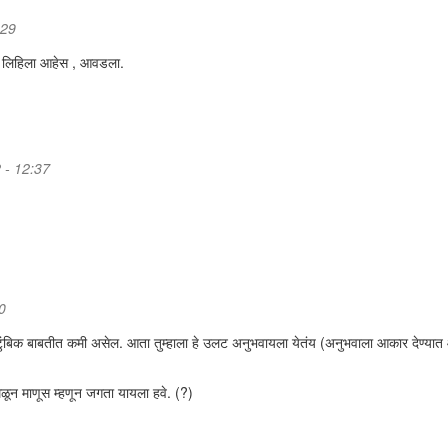
:29
री लिहिला आहेस , आवडला.
2 - 12:37
0
कौटुंबिक बाबतीत कमी असेल. आता तुम्हाला हे उलट अनुभवायला येतंय (अनुभवाला आकार देण्या
 मिळून माणूस म्हणून जगता यायला हवे. (?)