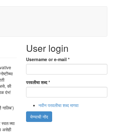
User login
Username or e-mail
*
rivative
ष्टींच्या
रती
परवलीचा शब्द
*
 असे, की
वळ दंभ!
नवीन परवलीचा शब्द मागवा
ै गालिब')
येण्याची नोंद
स्वतःच्या
च असेही