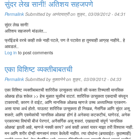
सुंदर लेख सानी! अतिशय सहजपणे
Permalink
Submitted by
आनंदयात्री
on शुक्र., 03/09/2012 - 04:31
सुंदर लेख सानी!
अतिशय सहजपणे मांडलंत...
फ्रॉईडचे वरचे काही तर्क नाही पटले, पण ते पटावेत हा तुमचाही आग्रह नाहीये.. हे
आवडलं..
Log in
to post comments
एका विशिष्ट व्यक्तीबाबतची
Permalink
Submitted by
मुक्तानेने
on शुक्र., 03/09/2012 - 04:33
एका विशिष्ट व्यक्तीबाबतची शारिरीक उत्सुकता संपली की फक्त तिच्याशी मानसिक
ओळख होऊ शकेल >> हेच मुळात चुकीचं वाटतं. शारिरिक उत्सुकता एकदाची संपवून
टाकायची, कारण ते वाईट, आणि मानसिक ओळख म्हणजे उच्च अध्यात्मिक प्रकरण-
असा याचा अर्थ होतो. याउलट शारिरिक उत्सुकता ही निखळ, नैसर्गिक आणि सुंदर असू
शकते; आणि एकमेकांची 'मानसिक ओळख' होणं हे अनेकदा कटकटीचं, घाणेरडं, अनेक
प्रकारच्या विषांची बीजं पेरणारं, अनैसर्गिक असू शकतं. एखाद्याची संपूर्ण 'मानसिक
ओळख' झाली आहे, म्हणजे नक्की काय? असं काही असतं यावर माझा तरी विश्वास नाही.
मन आणि शरीर दोन्ही माणसानं तयार केलेली नाहीत. त्या दोघांना (बर्‍यावाईट- कुठच्याही)