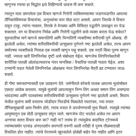
म्हणूनच त्याचा हा सिद्धांत इथे लिहिण्याचे धाडस मी करु शकले.
त्यातून मला उमगलेला एक विचार म्हणजे निरोगी व्यक्तिमत्त्वाच्या जडणघडणीत आपल्या
लैंगिकतेविषयक विचारांचा, अनुभवांचा फार मोठा वाटा असतो. आपण जितके ते विचार
दाबून टाकू, त्यांना नाकारु, तितके ते वेगळ्या आणि विचित्र पद्धतीने उफाळून वर येऊ
शकतात. मग या विचारांना निर्मळ आणि निरोगी पद्धतीने कसे व्यक्त करता येऊ शकेल?
सुरुवातीचा मार्ग म्हणजे समानलिंगी आणि भिन्नलिंगी व्यक्तीच्या शरीराची पूर्ण ओळख. ती
झालेली असेल, त्यांच्या शरीराविषयीची उत्सुकता पूर्णपणे नष्ट झालेली असेल, तरच आपण
समोरच्या व्यक्तीकडे निव्वळ एक व्यक्ती म्हणून पाहू शकतो. एक स्त्री किंवा पुरुष म्हणून
नाही. ज्याला खरी लिंगनिरपेक्ष दृष्टी असे संबोधता येईल. म्हणजेच लिंगनिरपेक्षतेची
शारीरिक पातळी ओलांडल्यावरच नंतर मानसिक / वैचारिक पातळी गाठता येईल. अशा
टप्प्यांनी घडत गेलेली लिंगनिरपेक्ष ओळखच नंतर लिंगनिरपेक्ष मैत्री ह्या टप्प्यावर जाऊ
शकते.
ही गोष्ट समजवण्यासाठी एक उदाहरण देते. जर्मनीतले बरेचसे पालक आपल्या मुलांसोबत
एकत्र अंघोळ करतात. यामुळे मुलांची आपल्याहून भिन्न लिंग अथवा समान लिंग असणार्‍या
भावंडांच्या आणि पालकांच्या शरीराविषयीची उत्सुकता पूर्णपणे नष्ट झालेली असते. शिवाय
येथील मुलांना कमी वयातच जोडीदार निवडीचे मिळालेले स्वातंत्र्य, ज्या वयात
लैंगिकसुखाची आस निर्माण होते, त्याच वयात ते उपभोगण्याची मुभा मिळते. त्यामुळे त्यांच्या
आयुष्यातून एक मोठी उत्सुकता संपून जाते. म्हणजेच पोट भरलेलं असेल तर आपण
अन्नाचा सतत विचार करु का? नाही ना? तसंच हे! त्यामुळेच कदाचित ट्रेनमध्ये
त्यांच्यासमोर प्रचंड अंगप्रदर्शन करणारी तरुणी आली तरीही ते पुरुष तीळमात्रही
विचलित होत नाहीत. त्यांचे पेपरमध्ये खुपसलेले डोळेही बाहेर येत नाहीत आणि इतर