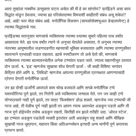
आता तुम्हांला नक्कीच उत्सुकता वाटत असेल की मी हे का सांगतेय? फ्रॉईडने असा काय
सिद्धांत मांडून ठेवलाय, ज्याचा ह्या परिसंवादाच्या विषयाशी काहीतरी संबंध असू शकेल?
आहे, आहे! फार मोठा संबंध आहे. मनोलैंगिक विकसन (सायकोसेक्श्चुअल डेव्हलपमेन्ट) हे
त्याच्या सिद्धांताचे नाव.
फ्रॉईडच्या मतानुसार माणसाचे व्यक्तिमत्त्व त्याच्या वयाच्या सुमारे पहिल्या पाच वर्षांत
आकाराला येते. ह्या पाच वर्षांत त्याने जे अनुभव घेतलेले असतात, ते अनुभव त्याच्या
नंतरच्या आयुष्यातील जडणघडणीत महत्त्वाची भूमिका बजावतात आणि त्याच्या वागणुकीवर
सातत्याने प्रभावही पाडत राहतात. ह्याचे स्पष्टीकरण तो असे देतो की, माणसाचे
व्यक्तिमत्त्व त्याच्या बाल्यावस्थेतील अनेक टप्प्यांवर घडत जाते. ज्याला सहाय्यीभूत ठरतात
दोन ऊर्जा.
१.
'इड' म्हणजेच सुखाचा शोध घेणारी ऊर्जा - जी काही विशिष्ट भागांवर
केंद्रित होते आणि
२.
'लिबिडो' म्हणजेच आपल्या वागणुकीला प्रत्यक्षात आणण्यासाठी
प्रेरणा देणारी मनोलैंगिक ऊर्जा.
जर ह्या दोन्ही ऊर्जांनी आपापले काम चोख बजावले आणि सगळे मनोलैंगिक टप्पे
यशस्वीरित्या पूर्ण झाले, तर निरोगी असे व्यक्तिमत्त्व जन्माला येते. पण जर काही टप्पे
योग्यप्रकारे नाही पूर्ण झाले, तर मात्र 'फिक्सेशन' होऊ शकते. म्हणजेच ज्या टप्प्याची जी
गरज आहे, ती वेळीच पूर्ण नाही झाली तर आपण त्याच अवस्थेत अडकून पडतो आणि ती
गरज पूर्ण होईपर्यंत तसेच अडकून राहतो, कितीही वय झाले तरीही! उदा. 'ओरल स्टेज'.
ह्या टप्प्यात अडकून पडलेली व्यक्ती इतरांवर अती अवलंबून राहू शकते आणि मौखिक
सुखाची गरज धूम्रपान, मद्यपान किंवा अतिअन्नसेवन इत्यादी अन्य मार्गांनी पूर्ण करायचा
प्रयत्न करते.