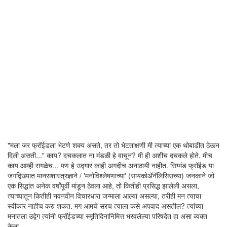
"मला जर फ्रॉईडला भेटणे शक्य असते, तर तो भेटताक्षणी मी त्याच्या एक थोबाडीत ठेऊन
दिली असती..." काय? दचकलात ना मंडळी हे वाचून? मी ही अशीच दचकले होते. मीच
काय आम्ही सगळेच... पण हे उद्गार काही अगदीच अनाठायी नाहीत. सिग्मंड फ्रॉईड या
जगद्विख्यात मानसशास्त्रज्ञाने / 'मनोविश्लेषणाच्या' (सायकोअ‍ॅनॅलिसिसच्या) जनकाने जो
एक सिद्धांत अनेक वर्षांपूर्वी मांडून ठेवला आहे, तो कितीही प्रसिद्ध झालेली असला,
त्याच्यातून कितीही नवनवीन विचारधारा जन्माला आल्या असल्या, तरीही मन त्याचा
स्वीकार नाहीच करु शकत. मग आमचे सरच त्याला कसे अपवाद असतील? त्यांच्या
मनातला उद्वेग त्यांनी फ्रॉईडच्या स्मृतिदिनानिमित्त भरवलेल्या परिषदेत हा असा व्यक्त
केला.