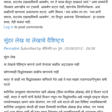
समजा, वाटलंच एखाद्याविषयी आकर्षण, तर ते सरळ बोलून दाखवलं जातं." अशा वाक्यांनी
गोंधळात आणखीच भर टाकली. आकर्षण वाटत नाही, म्हणजेच लिंगनिरपेक्षता- असं
काहीतरी म्हणायचं असल्यागत वाटलं. आणि शिवाय / तसं असेल तर मग- 'ज्या क्षणी
समजा, वाटलंच एखाद्याविषयी आकर्षण', तर तिथून अचानक 'लिंगसापेक्षता'- हा प्रवास
कसा, तेही कळलं नाही.
Log in
to post comments
सुंदर लेख या लेखाचे वैशिष्ट्य
Permalink
Submitted by
बेफ़िकीर
on गुरु., 03/08/2012 - 09:28
सुंदर लेख
या लेखाचे वैशिष्ट्य म्हणजे उत्तरे देण्याचा काहीच अट्टाहास नाही
कोणाच्याही सिद्धांताबाबत काहीच म्हणायचे नाही
मात्र जे काही त्या सिद्धांताबाबत सांगितले गेले आहे ते मला माझ्या जडणघडणीनुसार कमी
पटले
शारिरीक उत्सुकता संपल्यानंतर खरी ओळख (किंवा मानसिक ओळख) होते हे विधान पटले
नाही. मात्र ते सानी यांनी केलेले विधान नसून त्या सिद्धांतातील आहे त्यामुळे एवढ्या मोठ्या
तत्ववेत्त्याबद्दल आपण काय बोलणार. पण तरी असे वाटले की एका विशिष्ट व्यक्तीबाबतची
शारिरीक उत्सुकता संपली की फक्त तिच्याशी मानसिक ओळख होऊ शकेल, पण त्याचा
अर्थ असा होणार नाही की इतर त्याच लिंगाच्या सर्व व्यक्तींबाबतची ती उत्सुकता संपेल.