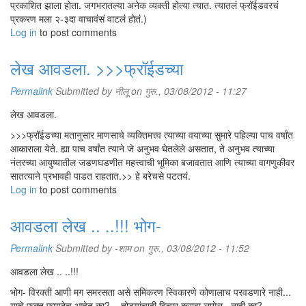
प्रकाशित झाला होता. जगभरातल्या अनेक व्यक्ती होत्या त्यात. त्यातलं फ्रॉईडवरचं
प्रकरण मला २-३दा वाचावंसं वाटलं होतं.)
Log in
to post comments
लेख आवडला. >>>फ्रॉईडच्या
Permalink
Submitted by
नीलू
on गुरु., 03/08/2012 - 11:27
लेख आवडला.
>>>फ्रॉईडच्या मतानुसार माणसाचे व्यक्तिमत्त्व त्याच्या वयाच्या सुमारे पहिल्या पाच वर्षांत
आकाराला येते. ह्या पाच वर्षांत त्याने जे अनुभव घेतलेले असतात, ते अनुभव त्याच्या
नंतरच्या आयुष्यातील जडणघडणीत महत्त्वाची भूमिका बजावतात आणि त्याच्या वागणुकीवर
सातत्याने प्रभावही पाडत राहतात.>> हे बरेचसे पटतयं.
Log in
to post comments
आवडला लेख .. ..!!! भोग-
Permalink
Submitted by
-शाम
on गुरु., 03/08/2012 - 11:52
आवडला लेख .. ..!!!
भोग- विरक्ती आणी मग समरसता असे समिकरण स्विकारणे कोणालाच परवडणारे नाही...
याचे फक्त फायदेच आहेत का?... तोट्यांचाही विचार करावा लागेल.. नाही का?