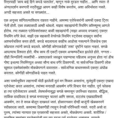
स्त्रियाही 'काय बाई हिने कपडे घातलेत', म्हणून नाकं मुरडत नाहीत... आणि स्वतः ते
अंगप्रदर्शन करणारी स्त्रीसुद्धा आपण काही विशेष करतोय, अशा अविर्भावात नसते.
अगदी सहजता असते या सगळ्यांत...
एक अनुभव सांगितल्याशिवाय राहवत नाहीये. आमच्या प्रोफेसरांनी आमची एकदा ट्रिप
नेली होती. एका तळ्याकाठी आम्ही थांबलो. माझ्या सहकार्‍यांनी स्विमिंग कॉश्च्युम्स् आणले
होतेच. त्या तळ्यात प्रोफेसरांसकट बाकी सहकार्‍यांनी (माझा अपवाद वगळता) एकत्र
स्विमिंग वगैरे केलं. माझी एक सहकारी वेगवेगळे स्विमिंग स्ट्रोक्स दाखवून सर्वांना
आश्चर्यचकित करत होती. कपडे बदलायला काहीच आडोसा नसल्याने तिकडेच एका
कोपर्‍यात त्यांनी कपडे बदलले. कोणीही कोणाकडेही 'तशा' दृष्टीने पहात नव्हतं. सगळे
आपल्याच विश्वात होते. मीच काय ती एकटी एकदम अन्कम्फर्टेबल झालेले होते. नग्नता -
तीही भिन्नलिंगी व्यक्तींची - अशाप्रकारे जवळून पाहण्याचा पहिलाच अनुभव होता ना! हीच
गोष्ट इथल्या स्विमिंगपूल अथवा सौना बाथ वगैरे ठिकाणची. या सार्वजनिक ठिकाणी लोक
खुशाल एकमेकांसमोर मोकळेपणाने वावरतात - सार्वजनिक बाथरुममध्ये एकत्र अंघोळ
करतात. कोणीही कोणाहीकडे पाहत नसते.
अशा पार्श्वभूमीवर लहानाची मोठी झालेली मुलं मग शिकत असतांना, मुलंमुली एकत्र एखादा
प्रोजेक्ट करत असतांना, त्यांच्या मनातही आकर्षण वगैरे विचार येत नाहीत. पूर्ण फोकस
हा त्या प्रोजेक्टवर असतो. लेक्चर्सनासुद्धा सगळे समरसून उपस्थित राहतात. बौद्धिक,
तार्किक वादविवाद हे सगळं मनापासून चालतं आणि समजा, वाटलंच एखाद्याविषयी
आकर्षण, तर ते सरळ बोलून दाखवलं जातं. होकारनकार दोन्ही बाजूंनी खेळकरपणे
स्वीकारला जातो. कामाच्या ठिकाणीही त्याहून वेगळी परिस्थिती नसते. स्त्री असो वा
पुरुष, त्यांच्या नात्यात एक प्रकारची सहजता असते, मोकळेपणा असतो. शारीरिक /
मानसिक सुखांच्या गरजेच्यावेळी त्या त्या गरजा पूर्ण झालेल्या असातात, त्यामुळे