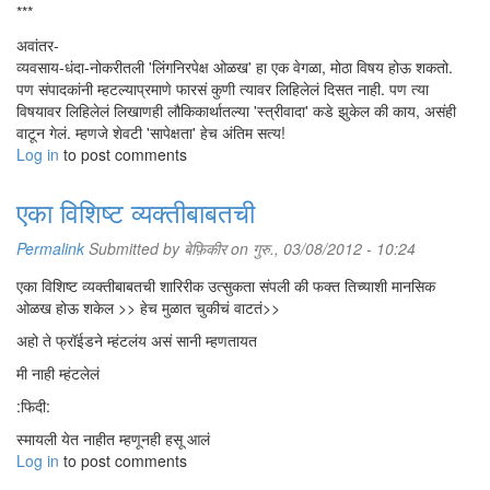
***
अवांतर-
व्यवसाय-धंदा-नोकरीतली 'लिंगनिरपेक्ष ओळख' हा एक वेगळा, मोठा विषय होऊ शकतो.
पण संपादकांनी म्हटल्याप्रमाणे फारसं कुणी त्यावर लिहिलेलं दिसत नाही. पण त्या
विषयावर लिहिलेलं लिखाणही लौकिकार्थातल्या 'स्त्रीवादा' कडे झुकेल की काय, असंही
वाटून गेलं. म्हणजे शेवटी 'सापेक्षता' हेच अंतिम सत्य!
Log in
to post comments
एका विशिष्ट व्यक्तीबाबतची
Permalink
Submitted by
बेफ़िकीर
on गुरु., 03/08/2012 - 10:24
एका विशिष्ट व्यक्तीबाबतची शारिरीक उत्सुकता संपली की फक्त तिच्याशी मानसिक
ओळख होऊ शकेल >> हेच मुळात चुकीचं वाटतं>>
अहो ते फ्रॉईडने म्हंटलंय असं सानी म्हणतायत
मी नाही म्हंटलेलं
:फिदी:
स्मायली येत नाहीत म्हणूनही हसू आलं
Log in
to post comments