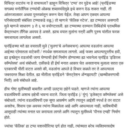
विचित्र वाटतंय ना हे वाचायला? ह्याहून विचित्र 'टप्पा' तर पुढेच आहे! (फ्रॉईडच्या
सगळ्या मनोलैंगिक टप्प्यांची ओळख शब्दमर्यादेमुळे इथे करुन देऊ शकत नाही. ती
आंतरजालावर अथवा पुस्तकांतून करुन घेता येईल. तेव्हा आपण एकदम आपल्या
परिसंवादाशी संबंधित टप्प्याकडे वळू.) तो म्हणजे 'फॅलिक स्टेज'. ह्या टप्प्यावर असणारी
मुले म्हणजे साधारण ३ ते ६ या वयोगटातली. ह्या टप्प्याच्या दरम्यान लिबिडोचे प्राथमिक
केंद्रस्थान लैंगिक अवयव हे असते. ह्याच वयात मुलांना स्त्री आणि पुरुष यांतील फरक
समजायला लागलेला असतो.
फ्रॉईडच्या मते ह्या वयातली मुले ('मुलगा'चे अनेकवचन) आपल्या वडलांना आपल्या
आईच्या प्रेमातला वाटेकरी / स्पर्धक समजायला लागतो. आई फक्त आपल्यापुरतीच हवी,
ह्या इच्छेतून वडलांची जागा घेण्याची ईर्षा निर्माण होण्याच्या ह्या भावनेला फ्रॉईड 'इडिपस
कॉम्प्लेक्स' असं संबोधतो. एकीकडे ही ईर्षा मनात आकार घेत असतानाच मुलाला सतत एक
प्रकारची भीती वाटत असते की, वडलांना आपले हे विचार कळले तर ते आपल्याला
जबरदस्त शिक्षा देतील. ह्या भीतीला फ्रॉईडने 'कॅस्ट्रेशन अ‍ॅन्गझायटी' (खच्चीकरणाची
भिती) असे संबोधले आहे.
हीच गोष्ट मुलींच्याही बाबतीत अगदी उलट्या तर्‍हेने घडते. म्हणजे त्यांना आपल्या
वडलांविषयी अशाच तर्‍हेची भावना वाटते. जिला फ्रॉईड (/ युंग) 'इलेक्ट्रा कॉम्प्लेक्स' असे
संबोधतो. त्यांना वडलांविषयी एक सुप्त आकर्षण आणि त्यातून आईशी स्पर्धा हे तर वाटत
असतेच, शिवाय एक अवयव त्यांना मिळालेला आहे आणि आपल्याला नाही, याविषयीची
आसूयाही त्यांच्या मनात घर करायला लागते आणि त्यातून मुलींमध्ये 'पीनस एन्व्ही' निर्माण
होते.
ज्यांचा 'फॅलिक' हा टप्पा यशस्वीरित्या पूर्ण होत नाही, त्यांच्यात बरेच व्यक्तिमत्त्वदोष