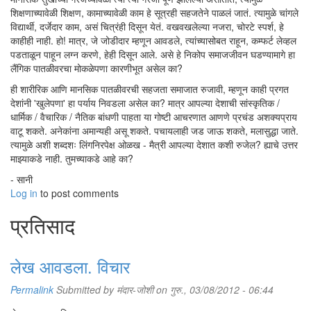
शिक्षणाच्यावेळी शिक्षण, कामाच्यावेळी काम हे सूत्रही सहजतेने पाळलं जातं. त्यामुळे चांगले
विद्यार्थी, दर्जेदार काम, असं चित्रंही दिसून येतं. वखवखलेल्या नजरा, चोरटे स्पर्श, हे
काहीही नाही. हो! मात्र, जे जोडीदार म्हणून आवडले, त्यांच्यासोबत राहून, कम्फर्ट लेव्हल
पडताळून पाहून लग्न करणे, हेही दिसून आले. असे हे निकोप समाजजीवन घडण्यामागे हा
लैंगिक पातळीवरचा मोकळेपणा कारणीभूत असेल का?
ही शारीरिक आणि मानसिक पातळीवरची सहजता समाजात रुजावी, म्हणून काही प्रगत
देशांनी 'खुलेपणा' हा पर्याय निवडला असेल का? मात्र आपल्या देशाची सांस्कृतिक /
धार्मिक / वैचारिक / नैतिक बांधणी पाहता या गोष्टी आचरणात आणणे प्रचंड अशक्यप्राय
वाटू शकते. अनेकांना अमान्यही असू शकते. पचायलाही जड जाऊ शकते, मलासुद्धा जाते.
त्यामुळे अशी शब्दशः लिंगनिरपेक्ष ओळख - मैत्री आपल्या देशात कशी रुजेल? ह्याचे उत्तर
माझ्याकडे नाही. तुमच्याकडे आहे का?
- सानी
Log in
to post comments
प्रतिसाद
लेख आवडला. विचार
Permalink
Submitted by
मंदार-जोशी
on गुरु., 03/08/2012 - 06:44