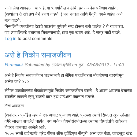
सानी लेख आवडला. या पहिल्या ५ वर्षातील वाढीचे, इतर अनेक परीणाम आहेत.
(अर्थातच ते सर्व इथे येणे शक्य नव्हते. ) पण नग्नता आणि मैत्री, वेगळे आहेत असे
मला वाटते.
भिन्नलिंगी व्यक्तीच्या देहाचे आकर्षण पूर्णपणे नष्ट होऊन कसे चालेल ? ते राहणारच.
पण त्यापलिकडे बघायला शिकण्यासाठी, हाच एक उपाय आहे. हे मात्र नाही पटले.
Log in
to post comments
असे हे निकोप समाजजीवन
Permalink
Submitted by
ललिता-प्रीति
on गुरु., 03/08/2012 - 11:00
असे हे निकोप समाजजीवन घडण्यामागे हा लैंगिक पातळीवरचा मोकळेपणा कारणीभूत
असेल का? >>>
लैंगिक पातळीवरच्या मोकळेपणामुळे निकोप समाजजीवन घडते - हे आपण आपल्या देशाच्या
बाबतीत ठामपणे म्हणू शकतो का? इथे सापेक्षता मैदानात उतरते.
लेख आवडला.
(अवांतर - फ्रॉईड म्हणजे एक अचाट प्रकरण आहे. प्रत्यक्ष त्याचे सिध्दांत खूप खोलात
वगैरे जाऊन वाचलेले नाहीत, पण अनेक विषयांसंदर्भातल्या त्याच्या सिध्दांतांचे सविस्तर
विवरण वाचनात आलेले आहे.
२००० साली टाईमतर्फे 'ग्रेट पीपल ऑफ ट्वेंटिएथ सेंच्युरी' असा एक मोठा, जाडजूड खंड