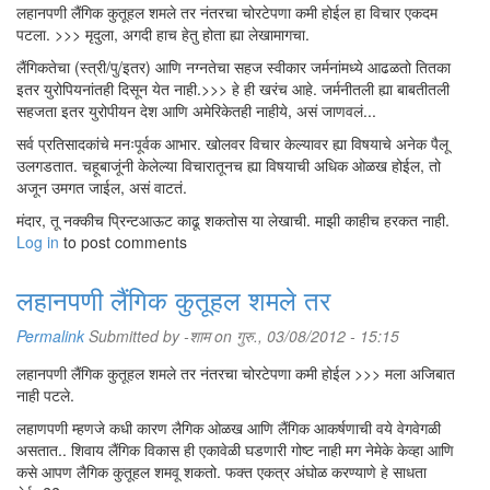
लहानपणी लैंगिक कुतूहल शमले तर नंतरचा चोरटेपणा कमी होईल हा विचार एकदम
पटला. >>> मृदुला, अगदी हाच हेतु होता ह्या लेखामागचा.
लैंगिकतेचा (स्त्री/पु/इतर) आणि नग्नतेचा सहज स्वीकार जर्मनांमध्ये आढळतो तितका
इतर युरोपियनांतही दिसून येत नाही.>>> हे ही खरंच आहे. जर्मनीतली ह्या बाबतीतली
सहजता इतर युरोपीयन देश आणि अमेरिकेतही नाहीये, असं जाणवलं...
सर्व प्रतिसादकांचे मनःपूर्वक आभार. खोलवर विचार केल्यावर ह्या विषयाचे अनेक पैलू
उलगडतात. चहूबाजूंनी केलेल्या विचारातूनच ह्या विषयाची अधिक ओळख होईल, तो
अजून उमगत जाईल, असं वाटतं.
मंदार, तू नक्कीच प्रिन्टआऊट काढू शकतोस या लेखाची. माझी काहीच हरकत नाही.
Log in
to post comments
लहानपणी लैंगिक कुतूहल शमले तर
Permalink
Submitted by
-शाम
on गुरु., 03/08/2012 - 15:15
लहानपणी लैंगिक कुतूहल शमले तर नंतरचा चोरटेपणा कमी होईल >>> मला अजिबात
नाही पटले.
लहाणपणी म्हणजे कधी कारण लैगिक ओळख आणि लैंगिक आकर्षणाची वये वेगवेगळी
असतात.. शिवाय लैंगिक विकास ही एकावेळी घडणारी गोष्ट नाही मग नेमेके केव्हा आणि
कसे आपण लैगिक कुतूहल शमवू शकतो. फक्त एकत्र अंघोळ करण्याणे हे साधता