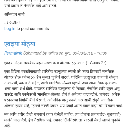
याचे कारण ते नैसर्गीक आहे असे वाटते.
अभिनंदन सानी
-'बेफिकीर'!
Log in
to post comments
एवढ्या मोठ्या
Permalink
Submitted by
साजिरा
on गुरु., 03/08/2012 - 10:00
एवढ्या मोठ्या तत्ववेत्त्याबद्दल आपण काय बोलणार >> का नाही बोलायचं? :)
एका विशिष्ट व्यक्तीबाबतची शारिरीक उत्सुकता संपली की फक्त तिच्याशी मानसिक
ओळख होऊ शकेल >> हेच मुळात चुकीचं वाटतं. शारिरिक उत्सुकता एकदाची संपवून
टाकायची, कारण ते वाईट, आणि मानसिक ओळख म्हणजे उच्च अध्यात्मिक प्रकरण-
असा याचा अर्थ होतो. याउलट शारिरिक उत्सुकता ही निखळ, नैसर्गिक आणि सुंदर असू
शकते; आणि एकमेकांची 'मानसिक ओळख' होणं हे अनेकदा कटकटीचं, घाणेरडं, अनेक
प्रकारच्या विषांची बीजं पेरणारं, अनैसर्गिक असू शकतं. एखाद्याची संपूर्ण 'मानसिक
ओळख' झाली आहे, म्हणजे नक्की काय? असं काही असतं यावर माझा तरी विश्वास नाही.
मन आणि शरीर दोन्ही माणसानं तयार केलेली नाहीत. त्या दोघांना (बर्‍यावाईट- कुठच्याही)
मार्गाने जाऊ देणं, हेच नैसर्गिक आहे. त्यावर 'लिंगनिरपेक्षता' सारखी लेबलं लावणं चुकीचं
आहे.