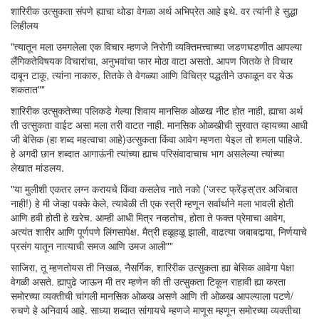
शारिरीक उत्सुकता संपणे ह्याचा थोडा वेगळा अर्थ अभिप्रेत आहे इथे. वर त्यांनी हे सुद्धा
लिहीलय
"त्यातून मला उमगलेला एक विचार म्हणजे निरोगी व्यक्तिमत्त्वाच्या जडणघडणीत आपल्या
लैंगिकतेविषयक विचारांचा, अनुभवांचा फार मोठा वाटा असतो. आपण जितके ते विचार
दाबून टाकू, त्यांना नाकारु, तितके ते वेगळ्या आणि विचित्र पद्धतीने उफाळून वर येऊ
शकतात""
शारिरीक उत्सुकतेच्या पलिकडे गेल्या शिवाय मानसिक ओळख नीट होत नाही, ह्याचा अर्थ
ती उत्सुकता वाईट असा मला तरी वाटत नाही. मानसिक ओळखीची सुरवात व्हायच्या आधी
जी बेसिक (हा शब्द महत्वाचा आहे)उत्सुकता किंवा आवेग म्हणता येइल तो शमला पाहिजे.
हे अगदी छान शब्दात आगाऊंनी त्यांच्या ह्याच परिसंवादाचाच भाग असलेल्या त्यांच्या
लेखात मांडलय.
"या मुलीशी एकतर लग्न करायचे किंवा कसलेच नाते नको ('जस्ट फ्रेंड्स्'तर अजिबात
नाही!) हे मी जेव्हा पक्के केले, त्यावेळी ती एक स्त्री म्हणून सर्वार्थाने मला भावली होती
आणि हवी होती हे खरेच. आम्ही आधी मित्र नव्हतोच, होता ते फक्त प्रेमाचा आवेग,
अत्यंत शारीर आणि पूर्णपणे लिंगसापेक्ष. मैत्री हळूहळू झाली, वाढत्या जबाबदार्‍या, निर्णयाचे
प्रसंग यातून नात्याची समज आणि उमज आली""
साजिरा, तू म्हणतोयस ती निखळ, नैसर्गिक, शारिरीक उत्सुकता ह्या बेसिक आवेगा पेक्षा
वेगळी असते. ह्यापुढे जाऊन मी तर म्हणेन की ती उत्सुकता टिकून राहावी ह्या करता
समोरच्या व्यक्तीची चांगली मानसिक ओळख असणे आणि ती ओळख आपल्याला पटणे/
रुचणे हे अनिवार्य आहे. साध्या शब्दात सांगायचे म्हणजे माणूस म्हणून समोरच्या व्यक्तीचा