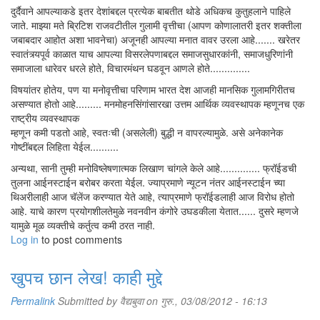
दुर्दैवाने आपल्याकडे इतर देशांबद्दल प्रत्येक बाबतीत थोडे अधिकच कुतुहलाने पाहिले
जाते. माझ्या मते ब्रिटिश राजवटीतील गुलामी वृत्तीचा (आपण कोणालातरी इतर शक्तीला
जबाबदार आहोत अशा भावनेचा) अजूनही आपल्या मनात वावर उरला आहे....... खरेतर
स्वातंत्र्यपूर्व काळात याच आपल्या विसरलेपणाबद्दल समाजसुधारकांनी, समाजधुरिणांनी
समाजाला धारेवर धरले होते, विचारमंथन घडवून आणले होते..............
विषयांतर होतेय, पण या मनोवृत्तीचा परिणाम भारत देश आजही मानसिक गुलामगिरीतच
असण्यात होतो आहे......... मनमोहनसिंगांसारखा उत्तम आर्थिक व्यवस्थापक म्हणूनच एक
राष्ट्रीय व्यवस्थापक
म्हणून कमी पडतो आहे, स्वतःची (असलेली) बुद्धी न वापरल्यामुळे. असे अनेकानेक
गोष्टींबद्दल लिहिता येईल..........
अन्यथा, सानी तुम्ही मनोविष्लेषणात्मक लिखाण चांगले केले आहे.............. फ्रॉईडची
तुलना आईनस्टाईन बरोबर करता येईल. ज्याप्रमाणे न्यूटन नंतर आईनस्टाईन च्या
थिअरीलाही आज चॅलेंज करण्यात येते आहे, त्याप्रमाणे फ्रॉईडलाही आज विरोध होतो
आहे. याचे कारण प्रयोगशीलतेमुळे नवनवीन कंगोरे उघडकीला येतात...... दुसरे म्हणजे
यामुळे मूळ व्यक्तीचे कर्तुत्व कमी ठरत नाही.
Log in
to post comments
खुपच छान लेख! काही मुद्दे
Permalink
Submitted by
वैद्यबुवा
on गुरु., 03/08/2012 - 16:13