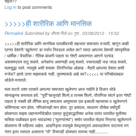
येईल??
Log in
to post comments
>>>>>ही शारीरिक आणि मानसिक
Permalink
Submitted by
दीपक भिडे
on गुरु., 03/08/2012 - 15:52
>>>>>ही शारीरिक आणि मानसिक पातळीवरची सहजता समाजात रुजावी, म्हणून काही
प्रगत देशांनी 'खुलेपणा' हा पर्याय निवडला असेल का? मात्र आपल्या देशाची सांस्कृतिक
/ धार्मिक / वैचारिक / नैतिक बांधणी पाहता या गोष्टी आचरणात आणणे प्रचंड
अशक्यप्राय वाटू शकते. अनेकांना अमान्यही असू शकते. पचायलाही जड जाऊ शकते,
मलासुद्धा जाते. त्यामुळे अशी शब्दशः लिंगनिरपेक्ष ओळख - मैत्री आपल्या देशात कशी
रुजेल? ह्याचे उत्तर माझ्याकडे नाही. तुमच्याकडे आहे का?<<<<< या परिच्छेदाबद्दल
थोडेसे मनातले:
मला वाटते अशा प्रकारे आपल्या समाजात खुलेपणा आज नाहीये हे विधान थोडे
सांभाळूनच करायला हवे. "पूर्वी"खजुराहो शिल्पे,व तत्सम शिल्पे, पौराणिक संदर्भ इतर गोष्टी
पाहता हे नक्की की लैंगिक बाजू समाजात आयुष्याचा एक इक्वली महत्त्वाचा व खुलेपणाने
चर्चिण्याचा भाग होता. गणिकांनाही मान होता. दूर कशाला, साधारण तीसेक वर्षांपूर्वी
कोकणात माझ्या लहानपणीदेखील एकत्र कुटुंबपद्धतीच्या अनेक घरांत घरातील मुलीच्या
मासिक पाळीबद्दल इतर भावंडांच्या ("मुलग्यांच्या") समोर घरातील मोठ्या स्त्रिया खुलेपणाने
बोलताना मी पाहिल्या आहेत. आडनिड्या वयामुळे तेवढ्यापुरतं अवघडलेपण वाटायचं पण
नंतर इतर व्यापात असताना "तो" विचारही डोक्यात यायचा नाही...........