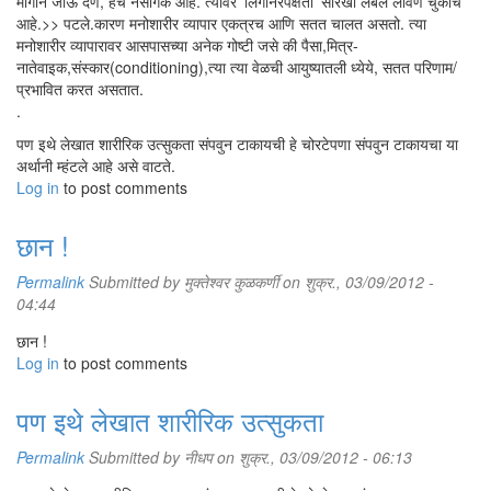
मार्गाने जाऊ देणं, हेच नैसर्गिक आहे. त्यावर 'लिंगनिरपेक्षता' सारखी लेबलं लावणं चुकीचं
आहे.>> पटले.कारण मनोशारीर व्यापार एकत्रच आणि सतत चालत असतो. त्या
मनोशारीर व्यापारावर आसपासच्या अनेक गोष्टी जसे की पैसा,मित्र-
नातेवाइक,संस्कार(conditioning),त्या त्या वेळची आयुष्यातली ध्येये, सतत परिणाम/
प्रभावित करत असतात.
.
पण इथे लेखात शारीरिक उत्सुकता संपवुन टाकायची हे चोरटेपणा संपवुन टाकायचा या
अर्थानी म्हंटले आहे असे वाटते.
Log in
to post comments
छान !
Permalink
Submitted by
मुक्तेश्वर कुळकर्णी
on शुक्र., 03/09/2012 -
04:44
छान !
Log in
to post comments
पण इथे लेखात शारीरिक उत्सुकता
Permalink
Submitted by
नीधप
on शुक्र., 03/09/2012 - 06:13