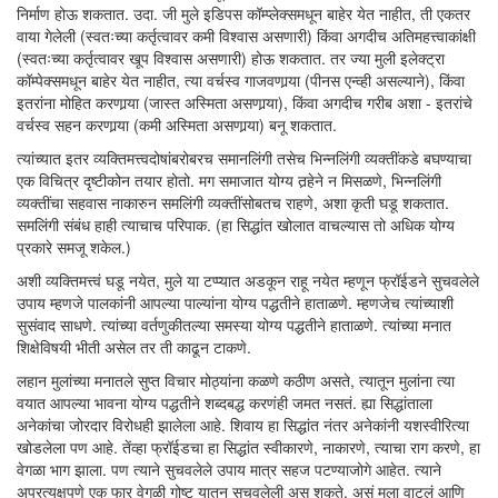
निर्माण होऊ शकतात. उदा. जी मुले इडिपस कॉम्प्लेक्समधून बाहेर येत नाहीत, ती एकतर
वाया गेलेली (स्वतःच्या कर्तृत्वावर कमी विश्वास असणारी) किंवा अगदीच अतिमहत्त्वाकांक्षी
(स्वतःच्या कर्तृत्वावर खूप विश्वास असणारी) होऊ शकतात. तर ज्या मुली इलेक्ट्रा
कॉम्पेक्समधून बाहेर येत नाहीत, त्या वर्चस्व गाजवणार्‍या (पीनस एन्व्ही असल्याने), किंवा
इतरांना मोहित करणार्‍या (जास्त अस्मिता असणार्‍या), किंवा अगदीच गरीब अशा - इतरांचे
वर्चस्व सहन करणार्‍या (कमी अस्मिता असणार्‍या) बनू शकतात.
त्यांच्यात इतर व्यक्तिमत्त्वदोषांबरोबरच समानलिंगी तसेच भिन्नलिंगी व्यक्तींकडे बघण्याचा
एक विचित्र दृष्टीकोन तयार होतो. मग समाजात योग्य तर्‍हेने न मिसळणे, भिन्नलिंगी
व्यक्तींचा सहवास नाकारुन समलिंगी व्यक्तींसोबतच राहणे, अशा कृती घडू शकतात.
समलिंगी संबंध हाही त्याचाच परिपाक. (हा सिद्धांत खोलात वाचल्यास तो अधिक योग्य
प्रकारे समजू शकेल.)
अशी व्यक्तिमत्त्वं घडू नयेत, मुले या टप्प्यात अडकून राहू नयेत म्हणून फ्रॉईडने सुचवलेले
उपाय म्हणजे पालकांनी आपल्या पाल्यांना योग्य पद्धतीने हाताळणे. म्हणजेच त्यांच्याशी
सुसंवाद साधणे. त्यांच्या वर्तणुकीतल्या समस्या योग्य पद्धतीने हाताळणे. त्यांच्या मनात
शिक्षेविषयी भीती असेल तर ती काढून टाकणे.
लहान मुलांच्या मनातले सुप्त विचार मोठ्यांना कळणे कठीण असते, त्यातून मुलांना त्या
वयात आपल्या भावना योग्य पद्धतीने शब्दबद्ध करणंही जमत नसतं. ह्या सिद्धांताला
अनेकांचा जोरदार विरोधही झालेला आहे. शिवाय हा सिद्धांत नंतर अनेकांनी यशस्वीरित्या
खोडलेला पण आहे. तेंव्हा फ्रॉईडचा हा सिद्धांत स्वीकारणे, नाकारणे, त्याचा राग करणे, हा
वेगळा भाग झाला. पण त्याने सुचवलेले उपाय मात्र सहज पटण्याजोगे आहेत. त्याने
अप्रत्यक्षपणे एक फार वेगळी गोष्ट यातून सुचवलेली असू शकते, असं मला वाटलं आणि