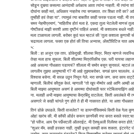
सोडून दुसर्‍या कसल्या आनंदाची अपेक्षाच आता त्यांना नव्हती. मी त्यांन
दोघांना काही मतं, अधिकार नव्हतेच त्या सगळ्यात. तर शिक्षा तरी का? आ
तुम्हीही हवं तेव्हा या". त्यामुळं त्या बाबतीत काही फरक पडला नाही. मी त
समर नेहमीप्रमाणं, "माहितीच होतं मला हे. एकदा तुला भेटलेली माणसं तुला
गोष्टीकडं माझी सरशी अशा दृष्टीनं पाहिलं असावं. मी कशालाच बधले न
मला टाळायला लागली. बरोबर कुठं चल म्हटलं की 'तुला कशाला कुणाची सोबत
चढायला लागला. फक्त एक होतं की तिचा अभ्यास, अ‍ॅक्टीविटिज यात आम
५:
बिली : हा अजून एक ताप. डोकेदुखी. शीलचा मित्र. मित्र म्हणजे व्यवस्थि
तेव्हा मला हाच सुचला. बिली शीलच्या मित्रांपैकीच एक. घरी यायचा लहा
आहे असल्या गोंधळात पडायचं? शीलला मी समोर बसून सुनावलं. म्हटलं लह
लागलीय तुझ्या आयुष्याची गं? मी आहे तुझ्याबरोबर. सगळं छान चाललंय. 
विश्वास बसेना. मी सरळ उठून निघून गेले. मरा सगळे जण. करा काय वाट्
म्हणाली. बिलीचं कौतुक केलं. म्हणाली "तो खूप मॅच्योर आहे आणि आम्ही
बिली माझ्या आयुष्यात असणं हे आमच्या दोघांसाठी फार स्टेबिलायाझिंग 
ना. मलाही अभी माझ्या आयुष्याचा केंद्रबिंदू वाटलेला. किती अवलंबले मी
असणारे जे काही चांगले गुण होते ते ही मी नाकारत होते. या अशा गोंधळा
तिनं डोळे उघडले. किती वाजलेत? या डायग्नॉसिसमधे किती वेळ गेला 
ओह! खरंच की. मी कॉफी ऑर्डर करून छानपैकी स्पा करत बसले स्वत:च
"हो प्लीज. आय ऍम पर्फ़ेक्टली ऑलराईट. मी ऍक्चुअली रिलॅक्स करत होते.
"शुअर मॅम. काही हरकत नाही. तुम्ही इथून कामही करू शकता. इंटरनेट 
नकोच. काय करायचंय इंटरनेट? तिला तिच्याशीच कनेक्ट व्हायचं होतं आज. 