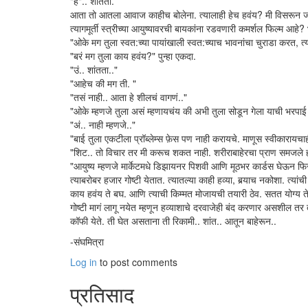
"हं".. शांतता.
आता तो आतला आवाज काहीच बोलेना. त्यालाही हेच हवंय? मी विसरून ज
त्यागमूर्ती स्त्रीच्या आयुष्यावरची बायकांना रडवणारी कमर्शल फिल्म 
"ओके मग तुला स्वत:च्या पायांखाली स्वत:च्याच भावनांचा चुराडा करत, त
"बरं मग तुला काय हवंय?" पुन्हा एकदा.
"उं.. शांतता.."
"आहेच की मग ती. "
"तसं नाही.. आता हे शीलचं वागणं.."
"ओके म्हणजे तुला असं म्हणायचंय की अभी तुला सोडून गेला याची भरपाई म्हण
"अं.. नाही म्हणजे.."
"बाई तुला एकटीला प्रॉब्लेम्स फ़ेस पण नाही करायचे. माणूस स्वीकारायचा
"शिट.. तो विचार तर मी करूच शकत नाही. शरीराबाहेरचा प्राण समजले हो
"आयुष्य म्हणजे मार्केटमधे डिझायनर पिशवी आणि मूठभर कार्डस घेऊन फिर
त्याबरोबर हजार गोष्टी येतात. त्यातल्या काही हव्या, बर्‍याच नकोशा. त
काय हवंय ते बघ. आणि त्याची किम्मत मोजायची तयारी ठेव. सतत योग्य
गोष्टी मागं लागू नयेत म्हणून हव्याशाचे दरवाजेही बंद करणार असशील तर 
कॉफी येते. ती घेत असताना ती रिकामी.. शांत.. आतून बाहेरून..
-संघमित्रा
Log in
to post comments
प्रतिसाद