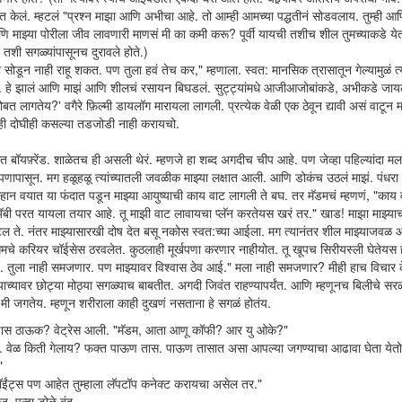
ा शांत केलं. म्हटलं "प्रश्न माझा आणि अभीचा आहे. तो आम्ही आमच्या पद्धतीनं सोडवलाय. तुम्ही 
णि माझ्या पोरीला जीव लावणारी माणसं मी का कमी करू? पूर्वी यायची तशीच शील तुमच्याकडे ये
र तशी सगळ्यांपासूनच दुरावले होते.)
 सोडून नाही राहू शकत. पण तुला हवं तेच कर," म्हणाला. स्वत: मानसिक त्रासातून गेल्यामुळं त्
ाही. हे झालं आणि माझं आणि शीलचं रसायन बिघडलं. सुट्ट्यांमधे आजीआजोबांकडे, अभीकडे जा
 लागतेय?' वगैरे फ़िल्मी डायलॉग मारायला लागली. प्रत्येक वेळी एक ठेवून द्यावी असं वाटून म
्ही दोघीही कसल्या तडजोडी नाही करायचो.
त बॉयफ़्रेंड. शाळेतच ही असली थेरं. म्हणजे हा शब्द अगदीच चीप आहे. पण जेव्हा पहिल्यांदा मल
नपणापासून. मग हळूहळू त्यांच्यातली जवळीक माझ्या लक्षात आली. आणि डोकंच उठलं माझं. पंधरा
ान वयात या फंदात पडून माझ्या आयुष्याची काय वाट लागली ते बघ. तर मॅडमचं म्हणणं, "काय 
अ‍ॅबी परत यायला तयार आहे. तू माझी वाट लावायचा प्लॅन करतेयस खरं तर." खाड! माझा माझ्या
टेल ते. नंतर माझ्यासारखी दोष देत बसू नकोस स्वत:च्या आईला. मग त्यानंतर शील माझ्याजवळ 
 आमचे करियर चॉईसेस ठरवलेत. कुठलाही मूर्खपणा करणार नाहीयोत. तू खूपच सिरीयस्ली घेतेयस ह
आहे. तुला नाही समजणार. पण माझ्यावर विश्वास ठेव आई." मला नाही समजणार? मीही हाच विचार 
 त्याच्यावर छोट्या मोठ्या सगळ्याच बाबतीत. अगदी जिवंत राहण्यापर्यंत. आणि म्हणूनच बिलीचे स
त मी जगतेय. म्हणून शरीराला काही दुखणं नसताना हे सगळं होतंय.
कुणास ठाऊक? वेट्रेस आली. "मॅडम, आता आणू कॉफी? आर यु ओके?"
ा. वेळ किती गेलाय? फक्त पाऊण तास. पाऊण तासात असा आपल्या जगण्याचा आढावा घेता येत
"
पॉईंट्स पण आहेत तुम्हाला लॅपटॉप कनेक्ट करायचा असेल तर."
पुन्हा डोळे बंद .