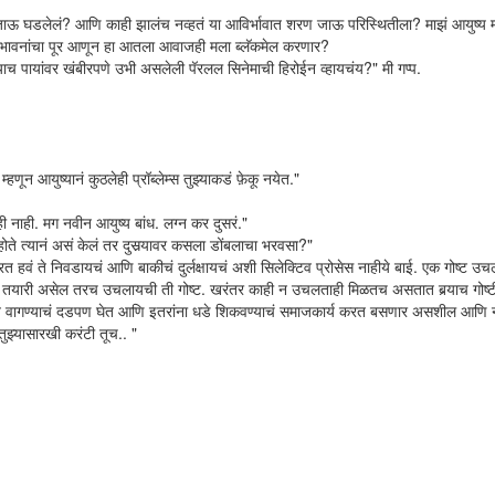
ाऊ घडलेलं? आणि काही झालंच नव्हतं या आविर्भावात शरण जाऊ परिस्थितीला? माझं आयुष्य 
आहे? भावनांचा पूर आणून हा आतला आवाजही मला ब्लॅकमेल करणार?
्याच पायांवर खंबीरपणे उभी असलेली पॅरलल सिनेमाची हिरोईन व्हायचंय?" मी गप्प.
ून आयुष्यानं कुठलेही प्रॉब्लेम्स तुझ्याकडं फ़ेकू नयेत."
ही नाही. मग नवीन आयुष्य बांध. लग्न कर दुसरं."
ते त्यानं असं केलं तर दुसर्‍यावर कसला डोंबलाचा भरवसा?"
त हवं ते निवडायचं आणि बाकीचं दुर्लक्षायचं अशी सिलेक्टिव प्रोसेस नाहीये बाई. एक गोष्ट 
्यांची तयारी असेल तरच उचलायची ती गोष्ट. खरंतर काही न उचलताही मिळतच असतात बर्‍याच गोष्ट
 ते वागण्याचं दडपण घेत आणि इतरांना धडे शिकवण्याचं समाजकार्य करत बसणार असशील आणि न
तुझ्यासारखी करंटी तूच.. "