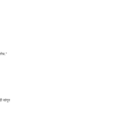
लगेच."
ी सांगून