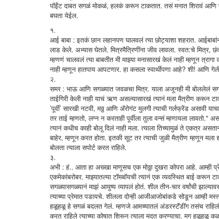
पॉईंट दाबत सगळं मोकळं, हलकं करून टाकतात. तसं मनात शिरावं आणि एके
बघता येईल.
१.
आई बाबा : इतकं छान लहानपण घालवलं त्या छोट्याशा शहरात. आईबाबांनी स
लाड केले. अभ्यास घेतले. मित्रमैत्रिणींना जीव लावला. स्वत:चे मित्र, छंद 
म्हणणं चालवलं त्या बाबतीत मी माझ्या मनासारखं केलं नाही म्हणून त्राग
नाही म्हणून हातपाय आपटणार. हा कसला स्वार्थीपणा आहे? शी! आणि गेली क
२.
समर : भाऊ आणि सगळ्यात जवळचा मित्र. याला अजूनही मी बोललेलं सगळं क
ताईगिरी केली नाही याचं ऋण असल्यासारखं त्यानं मला मैत्रीण करून टाकलं. 
’पूर्वी’ सारखी नटवी, मठ्ठ आणि अ‍ॅरोगंट मुलगी त्याची गर्लफ्रेंड असाव
तर ताई म्हणतो, लग्न न करताही पूर्वीला तुला वन्सं म्हणायला लावतो." असल
त्यानं कधीच काही बोलू दिलं नाही मला. त्याला तिच्यामुळं ते एकत्र असत
बाहेर, म्हणून करत होता. इतकी सूट तर त्याची जुळी मैत्रीण म्हणून मला द्य
बोलता त्याला सपोर्ट करत राहिले.
३.
अभी : हं.. आता हा अख्खा माणूसच एक मोठ्ठा दुखरा कोपरा आहे. आम्ही प्र
एकमेकांबरोबर. माझ्यातल्या टॉमबॉयची त्यानं एक व्यवस्थित बाई करून टाकली. 
सगळ्यासगळ्यानं माझं आयुष्य व्यापलं होतं. शील तीन-चार वर्षांची झाल्य
त्याच्या प्रेमात पडायचे. शीलला दोन्ही आजीआजोबांकडे सोडून आम्ही म
हळूहळू हे सगळं बदलत गेलं. म्हणजे आमच्यातलं अंडरस्टॅंडींग तसंच राहि
करत राहिले त्याच्या कोषात शिरून त्याला मदत करण्याचा. मग हळूहळू कळत ग