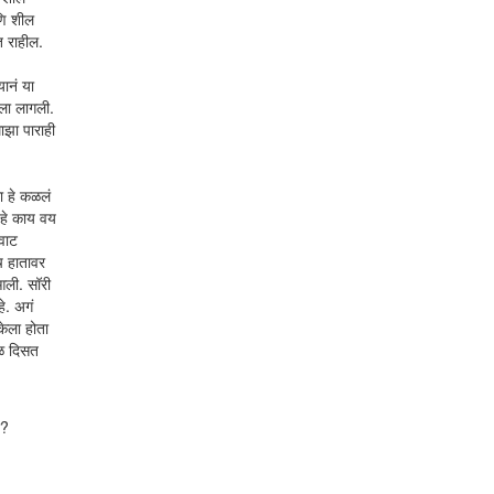
आणि शील
त राहील.
यानं या
यला लागली.
ाझा पाराही
ा हे कळलं
 हे काय वय
वाट
च हातावर
आली. सॉरी
े. अगं
केला होता
रळ दिसत
ो?