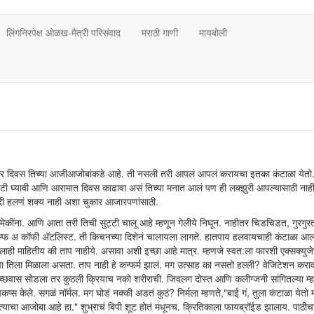
लिंगनिरपेक्ष ओळख-मैत्री परिसंवाद
मराठी गाणी
मायबोली
 चार दिवस तिच्या आजीआजोबांकडे आहे. ती नसली तरी आपलं आपलं करायचा इतका कंटाळा येतो.
टी घ्यावी आणि आरामात दिवस काढावा असं तिच्या मनात आलं पण ही लक्झुरी आपल्यासाठी नाही.
गदी हलणं शक्य नाही अशा चुकार आजारपणांसाठी.
मेकींना. आणि आता तरी तिची सुट्टी चालू आहे म्हणून गेलीये निघून. नाहीतर चिडचिडत, गुरगुर
ल्फ अ कॉफी अ‍ॅटलिस्ट. ती किचनच्या दिशेनं चालायला लागते. हातपाय हलवायचाही कंटाळा आल
ही माहितीय की ताप नाहीये. असावा अशी इच्छा आहे मात्र. म्हणजे स्वत:ला फारशी एक्सक्युजे
ला मिळाला असता. ताप नाही हे कन्फर्म झालं. मग उत्साह का नसतो हल्ली? वेजिटेशन करावं
ोच्छवास सोडला तर कुठली क्रियाच नको शरीराची. जिवलग दोस्त आणि कलीग्जनी सांगितल्या म्ह
ट चेकप्स केले. सगळं नॉर्मल. मग घोडं नक्की अडतं कुठं? निर्मला म्हणते,"बाई गं, तुला कंटाळा येतो 
्याचा आजोबा आहे हा." शुभ्राचं बिपी शूट होतं मधूनच. क्रितिकाला फायब्रॉईड झालाय. पाठी