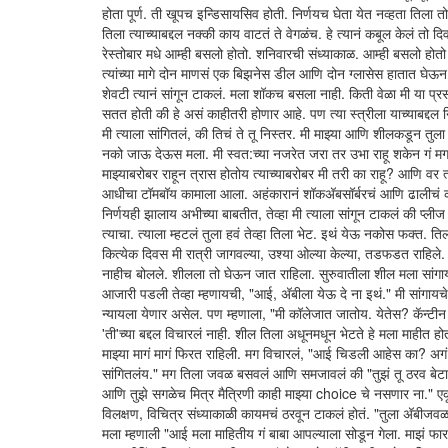
होता पूर्ण. ती खूपच इन्डिसायसिव होती. निर्णयच घेता येत नव्हता ति
तिला त्याच्याबद्दल नक्की काय वाटतं ते वेगळंच. हे त्यानं कबूल केलं तो 
रेस्तोबार मधे आम्ही बसलो होतो. शनिवारची संध्याकाळ. आम्ही बसलो होतो
त्यांच्या मागे दोन माणसं एक बिझनेस डील आणि दोन ग्लासेस हातात घेऊन.
शेवटी त्यानं सांगून टाकलं. मला शॉकच बसला नाही. किती वेळा मी या प
सतत होती की हे असं काहीतरी होणार आहे. पण त्या स्त्रीला याच्याबद्दल
मी त्याला सांगितलं, की तिचं ते तू निस्तर. मी माझ्या आणि शीलकडून त
नको जाऊ देऊस मला. मी स्वत:च्या नजरेत जरा तर उभा राहू शकेन गं मग.
माझ्याबरोबर राहून त्रास होतोय त्याच्याबरोबर मी तरी का राहू? आणि वर
आधीचा टॉमबॉय कामाला आला. अहंकारानं शॉकअ‍ॅबसॉर्बरचं आणि ढालीचं काम 
निर्णयही झालाय अभीच्या बाबतीत, तेव्हा मी त्याला सांगून टाकलं की प्ली
त्याचा. त्याला म्हटलं तुला हवं तेव्हा तिला भेट. इथं येऊ नकोस फक्त
कित्येक दिवस मी रात्री जागवल्या, उश्या ओल्या केल्या, तडफडत राहिले. वाट
नाहीच बोलले. शीलला तो घेऊन जात राहिला. सुरुवातीला शील मला सांगायची
आजारी पडली तेव्हा म्हणायची, "आई, अ‍ॅबीला येऊ दे ना इथं." मी सांग
न्यायला येणार असेल. पण म्हणाला, "मी कॉलेजात जातोय. येतेस? कॅन्टीन 
'ती'च्या बद्दल विचारलं नाही. शील तिला अधूनमधून भेटते हे मला माहीत हो
माझ्या मागं मागं फिरत राहिली. मग विचारलं, "आई चिडली आहेस का? अगं अ
सांगितलंय." मग तिला जवळ बसवलं आणि समजावलं की "तुझं तू ठरव बेटा
आणि तुझे सगळेच मित्र मैत्रिणी काही माझ्या choice चे नसणार ना." एकूण
विलक्षण, विचित्र संध्याकाळी कायमचं ठरवून टाकलं होतं. "तुला अ‍ॅबीज
मला म्हणाली "आई मला माहितीय गं बाबा आपल्याला सोडून गेला. माझं फार