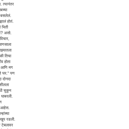
 त्यानंतर
लबच्या
 बसलेलं.
झालं होतं.
ी भिती
चं? असो.
 विचार,
 माणसाला
ाझ्यातला
 की तिचा
जीव होता
ला आणि मग
 हे घर." पण
दा दोनदा
 शीलला
धी चुकून
न घाबरली.
पण
 आहेस.
हांच्या
न खूप रडली.
ी टेबलावर