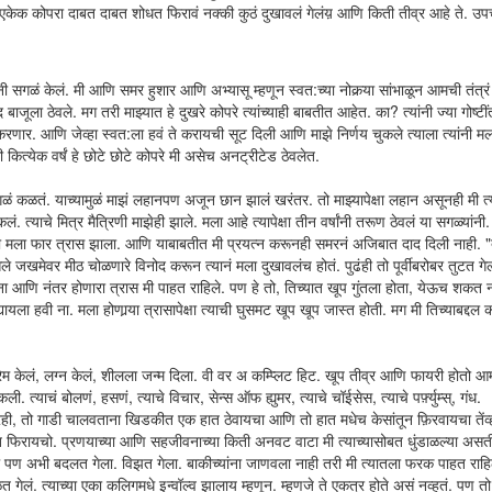
क कोपरा दाबत दाबत शोधत फिरावं नक्की कुठं दुखावलं गेलंय़ आणि किती तीव्र आहे ते. उपचार
गळं केलं. मी आणि समर हुशार आणि अभ्यासू म्हणून स्वत:च्या नोकर्‍या सांभाळून आमची तंत्रं
बाजूला ठेवले. मग तरी माझ्यात हे दुखरे कोपरे त्यांच्याही बाबतीत आहेत. का? त्यांनी ज्या गोष्टीं
ा करणार. आणि जेव्हा स्वत:ला हवं ते करायची सूट दिली आणि माझे निर्णय चुकले त्याला त्यांनी 
ित्येक वर्षं हे छोटे छोटे कोपरे मी असेच अनट्रीटेड ठेवलेत.
ळतं. याच्यामुळं माझं लहानपण अजून छान झालं खरंतर. तो माझ्यापेक्षा लहान असूनही मी त्य
त्याचे मित्र मैत्रिणी माझेही झाले. मला आहे त्यापेक्षा तीन वर्षांनी तरूण ठेवलं या सगळ्यांनी.
ी याचा मला फार त्रास झाला. आणि याबाबतीत मी प्रयत्न करूनही समरनं अजिबात दाद दिली नाही. "
े जखमेवर मीठ चोळणारे विनोद करून त्यानं मला दुखावलंच होतं. पुढंही तो पूर्वीबरोबर तुटत गेला
ाना आणि नंतर होणारा त्रास मी पाहत राहिले. पण हे तो, तिच्यात खूप गुंतला होता, येऊच शकत न
ायला हवी ना. मला होणार्‍या त्रासापेक्षा त्याची घुसमट खूप खूप जास्त होती. मग मी तिच्याबद्दल 
ेम केलं, लग्न केलं, शीलला जन्म दिला. वी वर अ कम्प्लिट हिट. खूप तीव्र आणि फायरी होतो आम
त्याचं बोलणं, हसणं, त्याचे विचार, सेन्स ऑफ ह्युमर, त्याचे चॉईसेस, त्याचे पर्फ़्युम्स्, गंध.
ावरही, तो गाडी चालवताना खिडकीत एक हात ठेवायचा आणि तो हात मधेच केसांतून फ़िरवायचा तेंव्हा
स्त फिरायचो. प्रणयाच्या आणि सहजीवनाच्या किती अनवट वाटा मी त्याच्यासोबत धुंडाळल्या अस
लं पण अभी बदलत गेला. विझत गेला. बाकीच्यांना जाणवला नाही तरी मी त्यातला फरक पाहत राहिल
ेलं. त्याच्या एका कलिगमधे इन्वॉल्व झालाय म्हणून. म्हणजे ते एकत्र होते असं नव्हतं. पण तो 