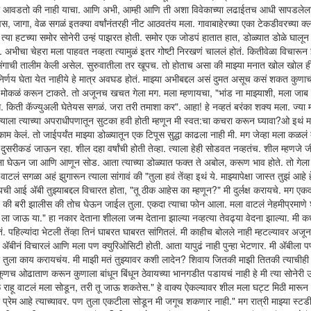
ला तो आवडतो की नाही याचा. आणि अभी, आम्ही आणि ती अशा विवेकाच्या लढाईतच आधी सापडलेला.
दिवस, जागा, वेळ सगळं इतक्या वर्षांनंतरही नीट आठवतंय मला. गावाबाहेरच्या एका टेकडीवरच्या क्
 त्या हटच्या समोर सोनेरी उन्हं पाझरत होती. समोर एक जोडपं हातात हात, डोळ्यात डोळे घालून
 अभीचा चेहरा मला पाहवत नव्हता त्यामुळं इतर गोष्टी निरखणं चाललं होतं. कितीवेळा विचारून 
्रसंगाची तालीम केली असेल. सुरुवातीला तर खूपच. तो होताच असा की माझ्या मनात खोल खोल ह
 निर्णय घेता येत नाहीये हे मात्र अवघड होतं. माझ्या अभीबद्दल असं दुमत असूच कसं शकत कुणा
ुला मोकळं करून टाकते. तो अजूनच खचत गेला मग. मला म्हणायचा, "भांड ना माझ्याशी, मला जाब
 किती कॅज्युअली घेतेयस सगळं. जरा तरी तमाशा कर". आहा! हे नव्हतं बरंका शक्य मला. ज्या
 त्याला त्याच्या अपराधीपणातून सुटका हवी होती म्हणून मी स्वत:चा कचरा करून घ्यावा?ओ इथं म
केलं. तो जाईपर्यंत माझ्या डोळ्यातून एक टिपूस सुद्धा काढला नाही मी. मग जेव्हा मला कळलं
ज दुसरीकडं जाऊन रहा. शील दहा वर्षांची होती तेव्हा. त्याला हेही सोडवत नव्हतंच. शील म्हणजे 
. तिला घेऊन जा आणि आणून सोड. आता त्याच्या डोळ्यात फक्त ते अबोल, करूण भाव होते. तो गे
लं सगळा अहं झुगारून त्याला सांगावं की "तुला हवं तेंव्हा इथं ये. माझ्यापेक्षा जास्त तुझं आहे
 आई अ‍ॅबी तुझ्याबद्दल विचारत होता, "तू ठीक आहेस का म्हणून?" मी दुर्लक्ष करायचे. मग एक
ायचे की बरी झालीस की तोच घेऊन जाईल तुला. एकदा त्याचा फोन आला. मला वाटलं नेहमीप्रमाणे
ला जाऊ या." हा नकार देताना शीलला जन्म देताना झाल्या नव्हत्या तेवढ्या वेदना झाल्या. मी क
तं. पहिल्यांदा भेटली तेंव्हा तिनं घाबरत घाबरत सांगितलं. मी काहीच बोलले नाही म्हटल्यावर अजू
‍ॅबीनं विचारलं आणि मला पण क्युरिओसिटी होती. आता यापुढं नाही पुन्हा भेटणार. मी अ‍ॅबीला 
 तुला काय करायचंय. मी माझी मतं तुझ्यावर कशी लादेन? शिवाय जितकी माझी तितकी त्याचीही
च ओढाताण करून कुणाला बांधून बिंधून ठेवायच्या भानगडीत पडायचं नाही हे मी त्या सोनेरी उन्
वळ राहू वाटलं मला सोडून, तरी तू जाऊ शकतेस." हे वाक्य ऐकल्यावर शील मला घट्ट मिठी मारू
 प्रेम आहे त्याच्यावर. पण तुला एकटीला सोडून मी जगूच शकणार नाही." मग रात्री माझ्या स्टड