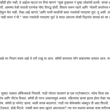
ी होत नाही. हे आईला म्हटलं तर तिचं म्हणणं "सुखं दुखतात गं तुम्हा लोकांची हल्ली. सगळं
कारी. आमच्या वेळी यातली प्रत्येक गोष्ट विरुद्ध होती. शिवाय घरून पहारे आणि 'नोकरी करतेयस 
मी ऐकून घेत नाही. तेंव्हा आई म्हणते,"आणि याची काडीची कदर नसलेली नतद्रष्ट मुलं. तू अशी. 
ी करत गं मी." 'कदर नसलेली नतद्रष्ट मुलं’ हे मात्र आपल्या दोन्ही पिढ्यांत सारखं बरं का
आहे तर निदान शक्य आहे ते तरी टाळू या आज. कॉफी करायचा प्लॅन कचर्‍याच्या डब्यात आज. म
की सुसाट पळवत ऑफिसकडे निघाली. गाडी जोरात चालवणं हा एक स्ट्रेसबस्टर. मधेच तिला ए
 आणि नीटंच दिसलं. कॉफी ही गरज असल्यामुळं असावं. पहिल्यांदा क्रश झाला होता तेव्हा नाह
संच. कॉफी हा पर्मनंट क्रश. बाकी सगळं बदलणारं. गाडी त्या कॅफेसमोर थांबवून ती आत शिरली. 
ं टेकवलं. डोळे मिटले. नक्की काय काय खुपतं आपल्याला? त्या स्पा मधल्या बायका कसा शरीर