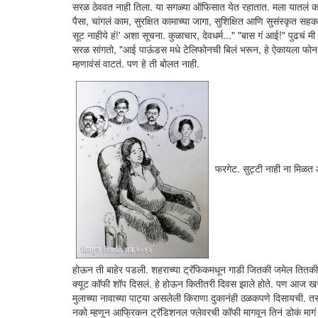
सरळ ठेववत नाही तिला. या सगळ्या ऑफिसात येत रहातात. मला यातलं काहीह
पैसा, चांगलं काम, सुरक्षित कामाच्या जागा, सुशिक्षित आणि सुसंस्कृत सह
सूट नाहीये हं!' अशा सूचना. कुळाचार, देवधर्म..." "बास गं आई!" पुढचं 
सरळ सांगतो, "आई पाऊंडस मधे टेलिफोनची बिलं भरून, हे ऐकायला फोन नाह
म्हणावंसं वाटतं. पण हे ती बोलत नाही.
फरगेट. सुट्टी नाही ना मिळत 
होऊन ती बाहेर पडली. शहराच्या ट्रॅफिकमधून गाडी जितकी जमेल तित
क्यूट कॉफी शॉप दिसलं. हे होऊन कितीतरी दिवस झाले होते. पण आज खरंच
मुलाच्या नावाच्या पाट्या असलेली किराणा दुकानंही ठळकपणे दिसायची. त
नको म्हणून आफ्रिकन ट्रॅडिशनल फ्लेवरची कॉफी मागवून तिनं डोकं माग