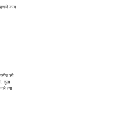
म्हणजे काय
उचललीस की
ी. तुला
को त्या