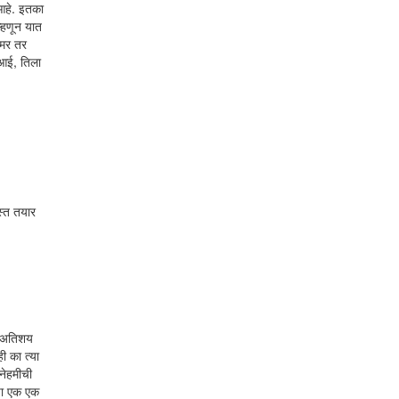
 आहे. इतका
म्हणून यात
समर तर
 आई, तिला
स्त तयार
क अतिशय
ी का त्या
नेहमीची
ाचा एक एक