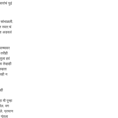
ांचं पुढं
 सांभाळली.
त स्वत:चं
मला अडवलं
ाच्यावर
 तरीही
तुला हवं
 तेव्हाही
व्हता
काही न
्ही
 मी पुन्हा
तील. मग
े. प्रयत्न
गुंतला