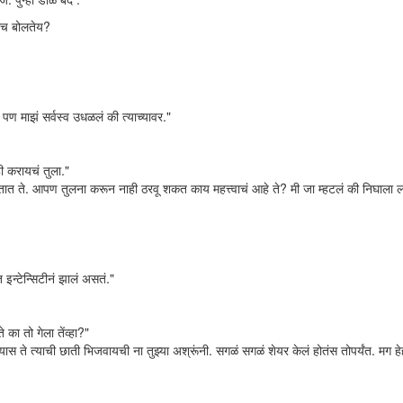
मीच बोलतेय?
पण माझं सर्वस्व उधळलं की त्याच्यावर."
ी करायचं तुला."
 येतात ते. आपण तुलना करून नाही ठरवू शकत काय महत्त्वाचं आहे ते? मी जा म्हटलं की निघाला 
इन्टेन्सिटीनं झालं असतं."
 का तो गेला तेंव्हा?"
 ते त्याची छाती भिजवायची ना तुझ्या अश्रूंनी. सगळं सगळं शेयर केलं होतंस तोपर्यंत. मग हेह