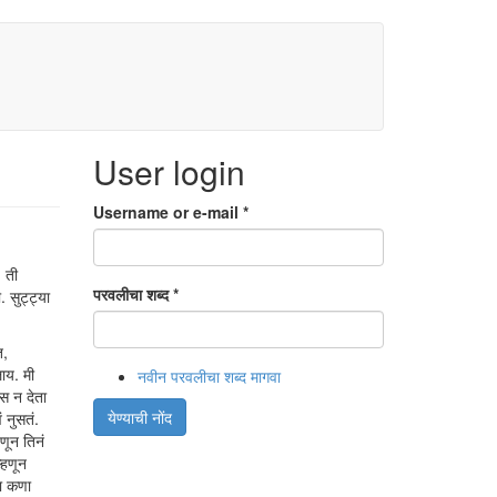
User login
Username or e-mail
*
 ती
परवलीचा शब्द
*
 सुट्ट्या
त,
ाय. मी
नवीन परवलीचा शब्द मागवा
स न देता
येण्याची नोंद
 नुसतं.
णून तिनं
म्हणून
चा कणा