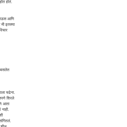
होत होतं.
त पाऊस आणि
 मी इतक्या
विचार
न बसलेत
याला चढेना.
तपणे शिरले
आणि आता
ं नाही.
शी
ांगितलं.
. शील