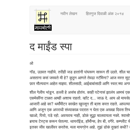
Skip
नवीन लेखन
हितगुज दिवाळी अंक २०१४
to
main
content
द माईंड स्पा
ओ
गॉड, उठवत नाहीये. तरीही जड हातांनी पांघरूण सारून ती उठते. शील
असताना कसं जमवते मी हे? कुठून आणते तेवढा स्टॅमिना? आज मस्त सुट्
फ़ार मौल्यवान आहेत माझ्या. शीलसाठी, आईबाबांसाठी आणि स्वत:च्या अ
शील गेलीय भांडून. हल्ली हे असंच होतंय. काही पटेनासं झालंय आमचं एक
एकमेकींना टाळत आम्ही अशाच राहतो. व्हॉट द... जाऊ दे. आय ओ मायसे
आजारी आहे का? थर्मॉमीटर काखेत खुपसून ती ब्रश करत राहते. आपल्याला
आणि अजून एक अपराधी संध्याकाळ पदरात न घेता एक अख्खा दिवस तिचा ति
खाओ, पियो, पडे रहो. अवयवच नाही, डोकं सुद्धा चालवायला नको. श्वास
बर्‍याच टेस्ट्स करून घेतल्या. थायरॉईड, हॉर्मोन्स, हेप बी, वगैरे. कम्प्ली
इतका जीव खालीवर करतेस. मला मायग्रेन आहे. तुझं डोकं दुखतं कधी? त