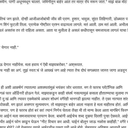
ू जमीन. पाणी अधूनमधून चालतं. जमिनीतून बाहेर आलं तर मात्र रोप मरून जातं." माझं बाळ मोठं 
च तिचं जग झाले. दोन्ही आजीआजोबांची जीव की प्राण. हुशार, भावुक, सुंदर लिहिणारी, डोळ्या
 शिंगं फुटली तिला. प्रत्येक गोष्टीवर प्रश्न वाढायला लागले. मतं आली. ठाम मतं आली. अभीला
खलं असतंस तर तो राहिला असता. आता या मुलीला हे असलं कधीपासून समजायला लागलं याचा 
 येणार नाही."
देणार नाहीयेस. मला हवाय गं ऍबी माझ्याबरोबर." अश्रूपात.
रच नाही का अगं. तुझं स्वत:चं जे आख्खं जग आहे त्यात तेच दोघं सगळ्यात जास्त जागा अडवू
ही अशी आकर्षणं त्यातल्या अशक्यतांमुळं भयंकर जोर धरतात. मग ते फारच प्लॅटॉनिक आणि
गळं फार ऑर्डिनरी होऊन गेलं. माझ्याकडून काही संघर्ष नसल्यामुळं कसला हौतात्म्याचा मुलामा त्
ी दु:खं आणि त्यावर एकमेकांचे आधार शोधणं वगैरेही भानगडी झाल्या नाहीत. ते एका नात्यात शां
पोकळी. मग झालं असणार मूल्यमापन. तो माझ्यातून बाहेर आला नव्हता हे मला माहीतच होतं. 
र. पण हे फारच होतं बरं का! त्यानं निर्णय घेतला तेंव्हा मी तो मान्य केला आता मागंबिगं फिरण
झ्या आईनं मला समजावायचा प्रयत्न केला. बाबांनी आईचेच शब्द दुसर्‍या दिवशी पुन्हा ऐकवले. आई
्हणेपर्यंत आईनं फोन काढून घेऊन "नीट विचार कर आधी. घाईनं बोलून जाऊ नकोस काहीही." वगैरे स
ंगणार होते? (तो गेल्यावर त्याचे आईवडील एकदा घरी आले होते. चेहर्‍यावर अतिशय अपराधी भाव