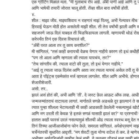
एक ग्रीटिंग मिळालं मला. "मी गुलाबाचं रोप आहे. अ‍ॅबी पाणी आहे आणि त
आणि भाषेची तयारी जोरात चालू होती. तेंव्हा शील बारा वर्षांची होती.
४.
शील : माझा जीव. माझ्याशिवाय न राहणारं माझं पिल्लू. अभी गेल्यावर मी
हिरवाई घेऊन मोठी होत असलेली माझी शील. ती तेरा वर्षांची झाली आणि मग
सहजपणे जाऊ दिलं याबद्दल ती चिडचिडायला लागली. म्हणायची थोडं रो
करेपर्यंत तिनं एक दिवस विचारलं की,
"अ‍ॅबी परत आला तर तू काय करशील?"
मी सांगितलं, "तसं काही करायची वेळच येणार नाहीये कारण तो इथं कधीही
"पण तो आला आणि म्हणाला की त्याला यायचंय, तर?"
"तेच सांगतीय की. त्याला वाटो की तुला, तो इथं येणार नाहीये."
"आई तू त्याला जाऊ दिलंस आणि आता जर त्याला यायचं असेल तरी तू येऊ 
आता हे पॉइंट्स एकमेकांत मर्ज व्हायला लागलेत. शील आणि अभीचे. होणा
शेजारीशेजारी.
असो. तर..
झालं असं होतं की, अभी आणि 'ती'. दे जस्ट फ़ेल आऊट ऑफ लव्ह. आधी 
जन्मजन्मांतराचं वाटायला लागतं. मार्गातले सगळे अडथळे दूर झाल्यानं ते स
त्यात पुन्हा शीलला भेटायलाही मी काही आडकाठी ठेवलेली नसल्यामुळं खोट
आणि मग उरली ती केवळ 'हे इतकं सगळं यासाठी झालं का?' या प्रश्नाची 
हातात काही फारसं उरलं नसल्यामुळं शीलची ओढ त्याला स्वस्थ बसू देत नसणा
तिनं तिच्या आजीआजोबांना फोन केले. समरला सांगितलं. अपेक्षेप्रमाणं मा
चर्चेनंतरची सुधारित आवृत्ती. "मग शेवटी तुला योग्य वाटेल ते कर. हे म
अभीच्या आईवडिलांनी काहीच केलं नाही. ते कुठल्या तोंडानं मला काही सा