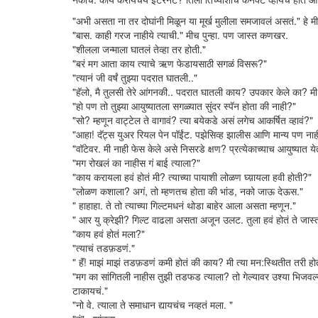
"अभी असता ना तर दोघांनी मिळून या मूर्ख मुलीला समजावलं असतं." हे 
"बास. काही गरज नाहीये त्याची." मीच पुन्हा. पण जास्त कणखर.
"शीलला जन्माला घातलं तेव्हा तर होती."
"बरं मग आता काय त्याचे ऋण फेडायसाठी सगळं विसरू?"
"त्यानं जी वर्षं तुझ्या पदरात घातली.."
"हॅलो, मै तुलसी तेरे आंगनकी.. पदरात घातली काय? उपकार केले का? मी 
"हो पण तो तुझ्या आयुष्यातला सगळ्यात सुंदर स्पॅन होता की नाही?"
"सो? म्हणून वाट्टेल ते वागावं? त्या बयेकडे असं लगेच आकर्षित व्हावं?"
"आहा! दॅट्स युअर रियल पेन पॉईंट. पझेसिव्ह झालीस आणि मान्य पण नाह
"वॉटेवर. मी नाही फेस केले असे निसरडे क्षण? प्रत्येकाच्याच आयुष्यात
"मग रोखलं का नाहीस गं बाई त्याला?"
"काय करायला हवं होतं मी? त्याच्या पायाशी लोळण घ्य़ायला हवी होती?"
"लोळण कशाला? अगं, तो म्हणतच होता की भांड, नको जाऊ देऊस."
" हाहाहा. ते तो त्याच्या गिल्टमधनं थोडा बाहेर आला असता म्हणून."
" आर यु क्रेझी? गिल्ट वाढला असता अजून उलट. तुला हवं होतं ते जास्त 
"काय हवं होतं मला?"
"त्याचं तडफ़डणं."
" हॅं! माझं माझं तडफ़डणं कमी होतं की काय? मी त्या मन:स्थितीत तरी होते
"मग का सांगितली नाहीस तुझी तडफड त्याला? तो गेल्यावर उश्या भिजवल्यास
टाकायचं."
"नो वे. त्याला ते समाधान द्यायचंच नव्हतं मला. "