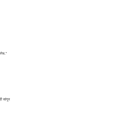
लगेच."
ी सांगून