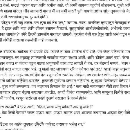
ा शांत केलं. म्हटलं "प्रश्न माझा आणि अभीचा आहे. तो आम्ही आमच्या पद्धतीनं सोडवलाय. तुम्ही 
णि माझ्या पोरीला जीव लावणारी माणसं मी का कमी करू? पूर्वी यायची तशीच शील तुमच्याकडे ये
र तशी सगळ्यांपासूनच दुरावले होते.)
 सोडून नाही राहू शकत. पण तुला हवं तेच कर," म्हणाला. स्वत: मानसिक त्रासातून गेल्यामुळं त्
ाही. हे झालं आणि माझं आणि शीलचं रसायन बिघडलं. सुट्ट्यांमधे आजीआजोबांकडे, अभीकडे जा
 लागतेय?' वगैरे फ़िल्मी डायलॉग मारायला लागली. प्रत्येक वेळी एक ठेवून द्यावी असं वाटून म
्ही दोघीही कसल्या तडजोडी नाही करायचो.
त बॉयफ़्रेंड. शाळेतच ही असली थेरं. म्हणजे हा शब्द अगदीच चीप आहे. पण जेव्हा पहिल्यांदा मल
नपणापासून. मग हळूहळू त्यांच्यातली जवळीक माझ्या लक्षात आली. आणि डोकंच उठलं माझं. पंधरा
ान वयात या फंदात पडून माझ्या आयुष्याची काय वाट लागली ते बघ. तर मॅडमचं म्हणणं, "काय 
अ‍ॅबी परत यायला तयार आहे. तू माझी वाट लावायचा प्लॅन करतेयस खरं तर." खाड! माझा माझ्या
टेल ते. नंतर माझ्यासारखी दोष देत बसू नकोस स्वत:च्या आईला. मग त्यानंतर शील माझ्याजवळ 
 आमचे करियर चॉईसेस ठरवलेत. कुठलाही मूर्खपणा करणार नाहीयोत. तू खूपच सिरीयस्ली घेतेयस ह
आहे. तुला नाही समजणार. पण माझ्यावर विश्वास ठेव आई." मला नाही समजणार? मीही हाच विचार 
 त्याच्यावर छोट्या मोठ्या सगळ्याच बाबतीत. अगदी जिवंत राहण्यापर्यंत. आणि म्हणूनच बिलीचे स
त मी जगतेय. म्हणून शरीराला काही दुखणं नसताना हे सगळं होतंय.
कुणास ठाऊक? वेट्रेस आली. "मॅडम, आता आणू कॉफी? आर यु ओके?"
ा. वेळ किती गेलाय? फक्त पाऊण तास. पाऊण तासात असा आपल्या जगण्याचा आढावा घेता येत
"
पॉईंट्स पण आहेत तुम्हाला लॅपटॉप कनेक्ट करायचा असेल तर."
पुन्हा डोळे बंद .