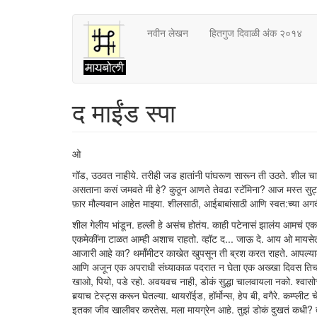
Skip
नवीन लेखन
हितगुज दिवाळी अंक २०१४
to
main
content
द माईंड स्पा
ओ
गॉड, उठवत नाहीये. तरीही जड हातांनी पांघरूण सारून ती उठते. शील
असताना कसं जमवते मी हे? कुठून आणते तेवढा स्टॅमिना? आज मस्त सुट्
फ़ार मौल्यवान आहेत माझ्या. शीलसाठी, आईबाबांसाठी आणि स्वत:च्या अ
शील गेलीय भांडून. हल्ली हे असंच होतंय. काही पटेनासं झालंय आमचं एक
एकमेकींना टाळत आम्ही अशाच राहतो. व्हॉट द... जाऊ दे. आय ओ मायसे
आजारी आहे का? थर्मॉमीटर काखेत खुपसून ती ब्रश करत राहते. आपल्याला
आणि अजून एक अपराधी संध्याकाळ पदरात न घेता एक अख्खा दिवस तिचा ति
खाओ, पियो, पडे रहो. अवयवच नाही, डोकं सुद्धा चालवायला नको. श्वास
बर्‍याच टेस्ट्स करून घेतल्या. थायरॉईड, हॉर्मोन्स, हेप बी, वगैरे. कम्प्ली
इतका जीव खालीवर करतेस. मला मायग्रेन आहे. तुझं डोकं दुखतं कधी? त