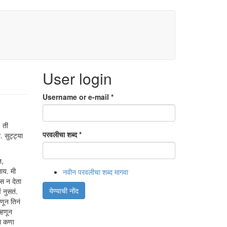
User login
Username or e-mail
*
 ती
परवलीचा शब्द
*
 सुट्ट्या
त,
ाय. मी
नवीन परवलीचा शब्द मागवा
स न देता
येण्याची नोंद
 नुसतं.
णून तिनं
म्हणून
चा कणा