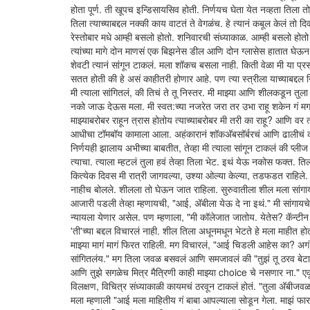
होता पूर्ण. ती खूपच इन्डिसायसिव होती. निर्णयच घेता येत नव्हता ति
तिला त्याच्याबद्दल नक्की काय वाटतं ते वेगळंच. हे त्यानं कबूल केलं तो 
रेस्तोबार मधे आम्ही बसलो होतो. शनिवारची संध्याकाळ. आम्ही बसलो होतो
त्यांच्या मागे दोन माणसं एक बिझनेस डील आणि दोन ग्लासेस हातात घेऊन.
शेवटी त्यानं सांगून टाकलं. मला शॉकच बसला नाही. किती वेळा मी या प
सतत होती की हे असं काहीतरी होणार आहे. पण त्या स्त्रीला याच्याबद्दल
मी त्याला सांगितलं, की तिचं ते तू निस्तर. मी माझ्या आणि शीलकडून त
नको जाऊ देऊस मला. मी स्वत:च्या नजरेत जरा तर उभा राहू शकेन गं मग.
माझ्याबरोबर राहून त्रास होतोय त्याच्याबरोबर मी तरी का राहू? आणि वर
आधीचा टॉमबॉय कामाला आला. अहंकारानं शॉकअ‍ॅबसॉर्बरचं आणि ढालीचं काम 
निर्णयही झालाय अभीच्या बाबतीत, तेव्हा मी त्याला सांगून टाकलं की प्ली
त्याचा. त्याला म्हटलं तुला हवं तेव्हा तिला भेट. इथं येऊ नकोस फक्त
कित्येक दिवस मी रात्री जागवल्या, उश्या ओल्या केल्या, तडफडत राहिले. वाट
नाहीच बोलले. शीलला तो घेऊन जात राहिला. सुरुवातीला शील मला सांगायची
आजारी पडली तेव्हा म्हणायची, "आई, अ‍ॅबीला येऊ दे ना इथं." मी सांग
न्यायला येणार असेल. पण म्हणाला, "मी कॉलेजात जातोय. येतेस? कॅन्टीन 
'ती'च्या बद्दल विचारलं नाही. शील तिला अधूनमधून भेटते हे मला माहीत हो
माझ्या मागं मागं फिरत राहिली. मग विचारलं, "आई चिडली आहेस का? अगं अ
सांगितलंय." मग तिला जवळ बसवलं आणि समजावलं की "तुझं तू ठरव बेटा
आणि तुझे सगळेच मित्र मैत्रिणी काही माझ्या choice चे नसणार ना." एकूण
विलक्षण, विचित्र संध्याकाळी कायमचं ठरवून टाकलं होतं. "तुला अ‍ॅबीज
मला म्हणाली "आई मला माहितीय गं बाबा आपल्याला सोडून गेला. माझं फार