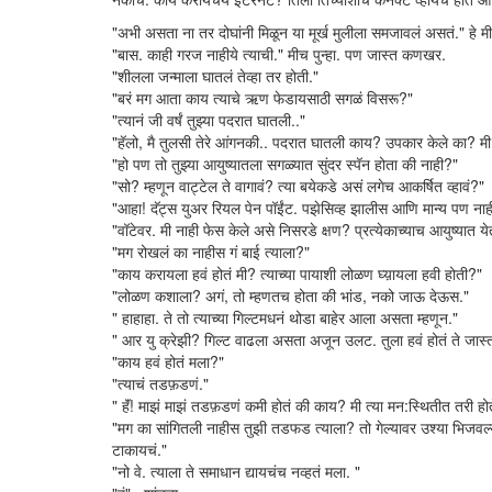
"अभी असता ना तर दोघांनी मिळून या मूर्ख मुलीला समजावलं असतं." हे 
"बास. काही गरज नाहीये त्याची." मीच पुन्हा. पण जास्त कणखर.
"शीलला जन्माला घातलं तेव्हा तर होती."
"बरं मग आता काय त्याचे ऋण फेडायसाठी सगळं विसरू?"
"त्यानं जी वर्षं तुझ्या पदरात घातली.."
"हॅलो, मै तुलसी तेरे आंगनकी.. पदरात घातली काय? उपकार केले का? मी 
"हो पण तो तुझ्या आयुष्यातला सगळ्यात सुंदर स्पॅन होता की नाही?"
"सो? म्हणून वाट्टेल ते वागावं? त्या बयेकडे असं लगेच आकर्षित व्हावं?"
"आहा! दॅट्स युअर रियल पेन पॉईंट. पझेसिव्ह झालीस आणि मान्य पण नाह
"वॉटेवर. मी नाही फेस केले असे निसरडे क्षण? प्रत्येकाच्याच आयुष्यात
"मग रोखलं का नाहीस गं बाई त्याला?"
"काय करायला हवं होतं मी? त्याच्या पायाशी लोळण घ्य़ायला हवी होती?"
"लोळण कशाला? अगं, तो म्हणतच होता की भांड, नको जाऊ देऊस."
" हाहाहा. ते तो त्याच्या गिल्टमधनं थोडा बाहेर आला असता म्हणून."
" आर यु क्रेझी? गिल्ट वाढला असता अजून उलट. तुला हवं होतं ते जास्त 
"काय हवं होतं मला?"
"त्याचं तडफ़डणं."
" हॅं! माझं माझं तडफ़डणं कमी होतं की काय? मी त्या मन:स्थितीत तरी होते
"मग का सांगितली नाहीस तुझी तडफड त्याला? तो गेल्यावर उश्या भिजवल्यास
टाकायचं."
"नो वे. त्याला ते समाधान द्यायचंच नव्हतं मला. "