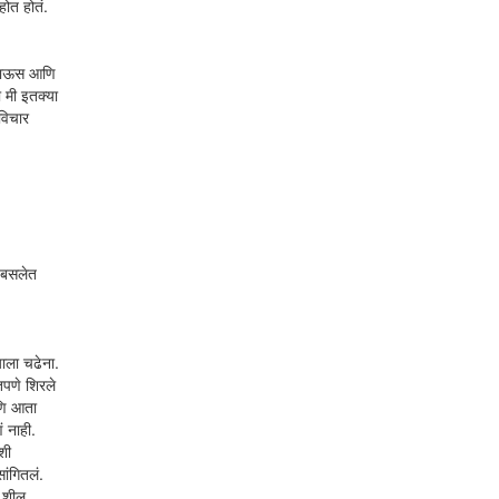
होत होतं.
त पाऊस आणि
 मी इतक्या
विचार
न बसलेत
याला चढेना.
तपणे शिरले
आणि आता
ं नाही.
शी
ांगितलं.
. शील