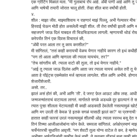
एक ग्रीटिंग मिळालं मला. "मी गुलाबाचं रोप आहे. अ‍ॅबी पाणी आहे आणि त
आणि भाषेची तयारी जोरात चालू होती. तेंव्हा शील बारा वर्षांची होती.
४.
शील : माझा जीव. माझ्याशिवाय न राहणारं माझं पिल्लू. अभी गेल्यावर मी
हिरवाई घेऊन मोठी होत असलेली माझी शील. ती तेरा वर्षांची झाली आणि मग
सहजपणे जाऊ दिलं याबद्दल ती चिडचिडायला लागली. म्हणायची थोडं रो
करेपर्यंत तिनं एक दिवस विचारलं की,
"अ‍ॅबी परत आला तर तू काय करशील?"
मी सांगितलं, "तसं काही करायची वेळच येणार नाहीये कारण तो इथं कधीही
"पण तो आला आणि म्हणाला की त्याला यायचंय, तर?"
"तेच सांगतीय की. त्याला वाटो की तुला, तो इथं येणार नाहीये."
"आई तू त्याला जाऊ दिलंस आणि आता जर त्याला यायचं असेल तरी तू येऊ 
आता हे पॉइंट्स एकमेकांत मर्ज व्हायला लागलेत. शील आणि अभीचे. होणा
शेजारीशेजारी.
असो. तर..
झालं असं होतं की, अभी आणि 'ती'. दे जस्ट फ़ेल आऊट ऑफ लव्ह. आधी 
जन्मजन्मांतराचं वाटायला लागतं. मार्गातले सगळे अडथळे दूर झाल्यानं ते स
त्यात पुन्हा शीलला भेटायलाही मी काही आडकाठी ठेवलेली नसल्यामुळं खोट
आणि मग उरली ती केवळ 'हे इतकं सगळं यासाठी झालं का?' या प्रश्नाची 
हातात काही फारसं उरलं नसल्यामुळं शीलची ओढ त्याला स्वस्थ बसू देत नसणा
तिनं तिच्या आजीआजोबांना फोन केले. समरला सांगितलं. अपेक्षेप्रमाणं मा
चर्चेनंतरची सुधारित आवृत्ती. "मग शेवटी तुला योग्य वाटेल ते कर. हे म
अभीच्या आईवडिलांनी काहीच केलं नाही. ते कुठल्या तोंडानं मला काही सा