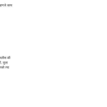
म्हणजे काय
उचललीस की
ी. तुला
को त्या