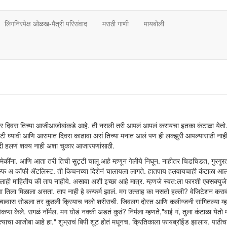
लिंगनिरपेक्ष ओळख-मैत्री परिसंवाद
मराठी गाणी
मायबोली
 चार दिवस तिच्या आजीआजोबांकडे आहे. ती नसली तरी आपलं आपलं करायचा इतका कंटाळा येतो.
टी घ्यावी आणि आरामात दिवस काढावा असं तिच्या मनात आलं पण ही लक्झुरी आपल्यासाठी नाही.
गदी हलणं शक्य नाही अशा चुकार आजारपणांसाठी.
मेकींना. आणि आता तरी तिची सुट्टी चालू आहे म्हणून गेलीये निघून. नाहीतर चिडचिडत, गुरगुर
ल्फ अ कॉफी अ‍ॅटलिस्ट. ती किचनच्या दिशेनं चालायला लागते. हातपाय हलवायचाही कंटाळा आल
ही माहितीय की ताप नाहीये. असावा अशी इच्छा आहे मात्र. म्हणजे स्वत:ला फारशी एक्सक्युजे
ला मिळाला असता. ताप नाही हे कन्फर्म झालं. मग उत्साह का नसतो हल्ली? वेजिटेशन करावं
ोच्छवास सोडला तर कुठली क्रियाच नको शरीराची. जिवलग दोस्त आणि कलीग्जनी सांगितल्या म्ह
ट चेकप्स केले. सगळं नॉर्मल. मग घोडं नक्की अडतं कुठं? निर्मला म्हणते,"बाई गं, तुला कंटाळा येतो 
्याचा आजोबा आहे हा." शुभ्राचं बिपी शूट होतं मधूनच. क्रितिकाला फायब्रॉईड झालाय. पाठी