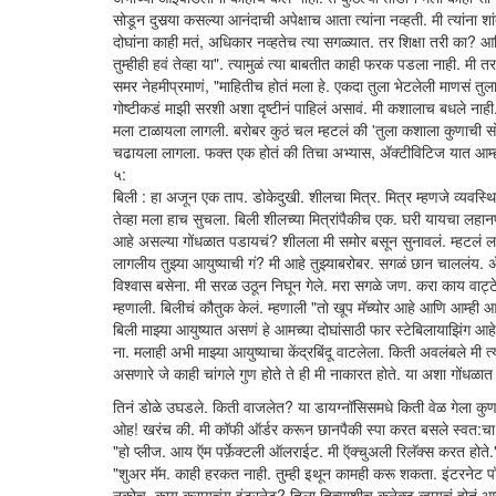
सोडून दुसर्‍या कसल्या आनंदाची अपेक्षाच आता त्यांना नव्हती. मी त्यांन
दोघांना काही मतं, अधिकार नव्हतेच त्या सगळ्यात. तर शिक्षा तरी का? आ
तुम्हीही हवं तेव्हा या". त्यामुळं त्या बाबतीत काही फरक पडला नाही. मी त
समर नेहमीप्रमाणं, "माहितीच होतं मला हे. एकदा तुला भेटलेली माणसं तुला
गोष्टीकडं माझी सरशी अशा दृष्टीनं पाहिलं असावं. मी कशालाच बधले न
मला टाळायला लागली. बरोबर कुठं चल म्हटलं की 'तुला कशाला कुणाची सोबत
चढायला लागला. फक्त एक होतं की तिचा अभ्यास, अ‍ॅक्टीविटिज यात आम
५:
बिली : हा अजून एक ताप. डोकेदुखी. शीलचा मित्र. मित्र म्हणजे व्यवस्थि
तेव्हा मला हाच सुचला. बिली शीलच्या मित्रांपैकीच एक. घरी यायचा लहा
आहे असल्या गोंधळात पडायचं? शीलला मी समोर बसून सुनावलं. म्हटलं लह
लागलीय तुझ्या आयुष्याची गं? मी आहे तुझ्याबरोबर. सगळं छान चाललंय. 
विश्वास बसेना. मी सरळ उठून निघून गेले. मरा सगळे जण. करा काय वाट्
म्हणाली. बिलीचं कौतुक केलं. म्हणाली "तो खूप मॅच्योर आहे आणि आम्ही
बिली माझ्या आयुष्यात असणं हे आमच्या दोघांसाठी फार स्टेबिलायाझिंग 
ना. मलाही अभी माझ्या आयुष्याचा केंद्रबिंदू वाटलेला. किती अवलंबले मी
असणारे जे काही चांगले गुण होते ते ही मी नाकारत होते. या अशा गोंधळा
तिनं डोळे उघडले. किती वाजलेत? या डायग्नॉसिसमधे किती वेळ गेला 
ओह! खरंच की. मी कॉफी ऑर्डर करून छानपैकी स्पा करत बसले स्वत:च
"हो प्लीज. आय ऍम पर्फ़ेक्टली ऑलराईट. मी ऍक्चुअली रिलॅक्स करत होते.
"शुअर मॅम. काही हरकत नाही. तुम्ही इथून कामही करू शकता. इंटरनेट 
नकोच. काय करायचंय इंटरनेट? तिला तिच्याशीच कनेक्ट व्हायचं होतं आज. 