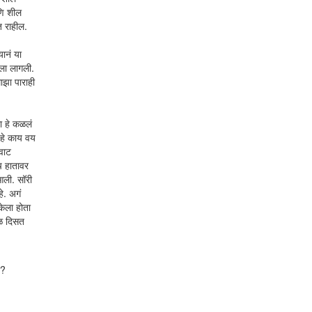
आणि शील
त राहील.
यानं या
यला लागली.
ाझा पाराही
ा हे कळलं
 हे काय वय
वाट
च हातावर
आली. सॉरी
े. अगं
केला होता
रळ दिसत
ो?