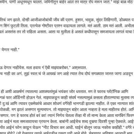
ू जमीन. पाणी अधूनमधून चालतं. जमिनीतून बाहेर आलं तर मात्र रोप मरून जातं." माझं बाळ मोठं 
च तिचं जग झाले. दोन्ही आजीआजोबांची जीव की प्राण. हुशार, भावुक, सुंदर लिहिणारी, डोळ्या
 शिंगं फुटली तिला. प्रत्येक गोष्टीवर प्रश्न वाढायला लागले. मतं आली. ठाम मतं आली. अभीला
खलं असतंस तर तो राहिला असता. आता या मुलीला हे असलं कधीपासून समजायला लागलं याचा 
 येणार नाही."
देणार नाहीयेस. मला हवाय गं ऍबी माझ्याबरोबर." अश्रूपात.
रच नाही का अगं. तुझं स्वत:चं जे आख्खं जग आहे त्यात तेच दोघं सगळ्यात जास्त जागा अडवू
ही अशी आकर्षणं त्यातल्या अशक्यतांमुळं भयंकर जोर धरतात. मग ते फारच प्लॅटॉनिक आणि
गळं फार ऑर्डिनरी होऊन गेलं. माझ्याकडून काही संघर्ष नसल्यामुळं कसला हौतात्म्याचा मुलामा त्
ी दु:खं आणि त्यावर एकमेकांचे आधार शोधणं वगैरेही भानगडी झाल्या नाहीत. ते एका नात्यात शां
पोकळी. मग झालं असणार मूल्यमापन. तो माझ्यातून बाहेर आला नव्हता हे मला माहीतच होतं. 
र. पण हे फारच होतं बरं का! त्यानं निर्णय घेतला तेंव्हा मी तो मान्य केला आता मागंबिगं फिरण
झ्या आईनं मला समजावायचा प्रयत्न केला. बाबांनी आईचेच शब्द दुसर्‍या दिवशी पुन्हा ऐकवले. आई
्हणेपर्यंत आईनं फोन काढून घेऊन "नीट विचार कर आधी. घाईनं बोलून जाऊ नकोस काहीही." वगैरे स
ंगणार होते? (तो गेल्यावर त्याचे आईवडील एकदा घरी आले होते. चेहर्‍यावर अतिशय अपराधी भाव