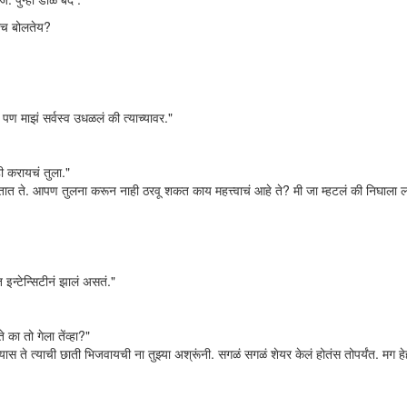
मीच बोलतेय?
पण माझं सर्वस्व उधळलं की त्याच्यावर."
ी करायचं तुला."
 येतात ते. आपण तुलना करून नाही ठरवू शकत काय महत्त्वाचं आहे ते? मी जा म्हटलं की निघाला 
इन्टेन्सिटीनं झालं असतं."
 का तो गेला तेंव्हा?"
 ते त्याची छाती भिजवायची ना तुझ्या अश्रूंनी. सगळं सगळं शेयर केलं होतंस तोपर्यंत. मग हेह