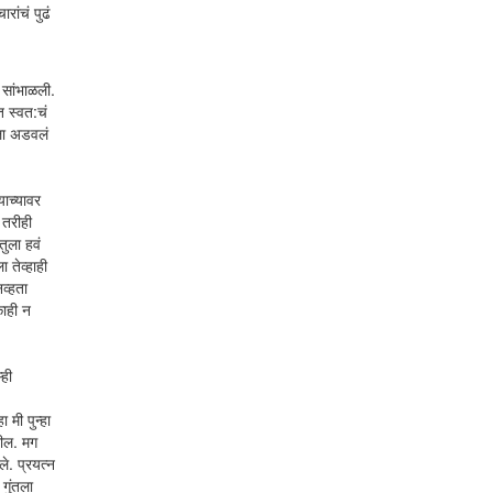
ांचं पुढं
 सांभाळली.
त स्वत:चं
मला अडवलं
ाच्यावर
 तरीही
तुला हवं
 तेव्हाही
व्हता
काही न
्ही
 मी पुन्हा
तील. मग
े. प्रयत्न
गुंतला