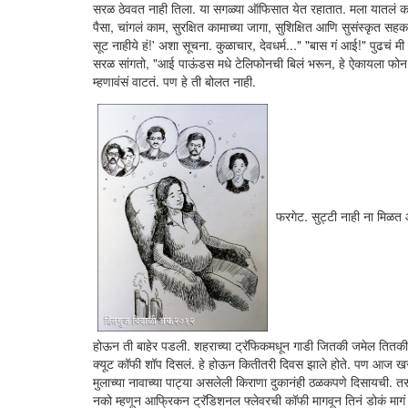
सरळ ठेववत नाही तिला. या सगळ्या ऑफिसात येत रहातात. मला यातलं काहीह
पैसा, चांगलं काम, सुरक्षित कामाच्या जागा, सुशिक्षित आणि सुसंस्कृत सह
सूट नाहीये हं!' अशा सूचना. कुळाचार, देवधर्म..." "बास गं आई!" पुढचं 
सरळ सांगतो, "आई पाऊंडस मधे टेलिफोनची बिलं भरून, हे ऐकायला फोन नाह
म्हणावंसं वाटतं. पण हे ती बोलत नाही.
फरगेट. सुट्टी नाही ना मिळत 
होऊन ती बाहेर पडली. शहराच्या ट्रॅफिकमधून गाडी जितकी जमेल तित
क्यूट कॉफी शॉप दिसलं. हे होऊन कितीतरी दिवस झाले होते. पण आज खरंच
मुलाच्या नावाच्या पाट्या असलेली किराणा दुकानंही ठळकपणे दिसायची. त
नको म्हणून आफ्रिकन ट्रॅडिशनल फ्लेवरची कॉफी मागवून तिनं डोकं माग