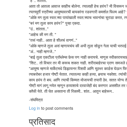
"हं".. शांतता.
आता तो आतला आवाज काहीच बोलेना. त्यालाही हेच हवंय? मी विसरून ज
त्यागमूर्ती स्त्रीच्या आयुष्यावरची बायकांना रडवणारी कमर्शल फिल्म 
"ओके मग तुला स्वत:च्या पायांखाली स्वत:च्याच भावनांचा चुराडा करत, त
"बरं मग तुला काय हवंय?" पुन्हा एकदा.
"उं.. शांतता.."
"आहेच की मग ती. "
"तसं नाही.. आता हे शीलचं वागणं.."
"ओके म्हणजे तुला असं म्हणायचंय की अभी तुला सोडून गेला याची भरपाई म्हण
"अं.. नाही म्हणजे.."
"बाई तुला एकटीला प्रॉब्लेम्स फ़ेस पण नाही करायचे. माणूस स्वीकारायचा
"शिट.. तो विचार तर मी करूच शकत नाही. शरीराबाहेरचा प्राण समजले हो
"आयुष्य म्हणजे मार्केटमधे डिझायनर पिशवी आणि मूठभर कार्डस घेऊन फिर
त्याबरोबर हजार गोष्टी येतात. त्यातल्या काही हव्या, बर्‍याच नकोशा. त
काय हवंय ते बघ. आणि त्याची किम्मत मोजायची तयारी ठेव. सतत योग्य
गोष्टी मागं लागू नयेत म्हणून हव्याशाचे दरवाजेही बंद करणार असशील तर 
कॉफी येते. ती घेत असताना ती रिकामी.. शांत.. आतून बाहेरून..
-संघमित्रा
Log in
to post comments
प्रतिसाद