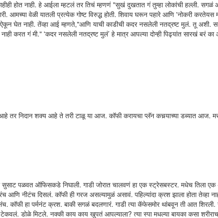
ी होत नाही. हे आईला म्हटलं तर तिचं म्हणणं "सुखं दुखतात गं तुम्हा लोकांची हल्ली. सगळं
कारी. आमच्या वेळी यातली प्रत्येक गोष्ट विरुद्ध होती. शिवाय घरून पहारे आणि 'नोकरी करतेयस 
मी ऐकून घेत नाही. तेंव्हा आई म्हणते,"आणि याची काडीची कदर नसलेली नतद्रष्ट मुलं. तू अशी. 
ी करत गं मी." 'कदर नसलेली नतद्रष्ट मुलं’ हे मात्र आपल्या दोन्ही पिढ्यांत सारखं बरं का
आहे तर निदान शक्य आहे ते तरी टाळू या आज. कॉफी करायचा प्लॅन कचर्‍याच्या डब्यात आज. म
की सुसाट पळवत ऑफिसकडे निघाली. गाडी जोरात चालवणं हा एक स्ट्रेसबस्टर. मधेच तिला ए
 आणि नीटंच दिसलं. कॉफी ही गरज असल्यामुळं असावं. पहिल्यांदा क्रश झाला होता तेव्हा नाह
संच. कॉफी हा पर्मनंट क्रश. बाकी सगळं बदलणारं. गाडी त्या कॅफेसमोर थांबवून ती आत शिरली. 
ं टेकवलं. डोळे मिटले. नक्की काय काय खुपतं आपल्याला? त्या स्पा मधल्या बायका कसा शरीर