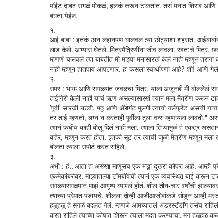
पॉईंट दाबत सगळं मोकळं, हलकं करून टाकतात. तसं मनात शिरावं आणि एके
बघता येईल.
१.
आई बाबा : इतकं छान लहानपण घालवलं त्या छोट्याशा शहरात. आईबाबांनी स
लाड केले. अभ्यास घेतले. मित्रमैत्रिणींना जीव लावला. स्वत:चे मित्र, छंद 
म्हणणं चालवलं त्या बाबतीत मी माझ्या मनासारखं केलं नाही म्हणून त्राग
नाही म्हणून हातपाय आपटणार. हा कसला स्वार्थीपणा आहे? शी! आणि गेली क
२.
समर : भाऊ आणि सगळ्यात जवळचा मित्र. याला अजूनही मी बोललेलं सगळं क
ताईगिरी केली नाही याचं ऋण असल्यासारखं त्यानं मला मैत्रीण करून टाकलं. 
’पूर्वी’ सारखी नटवी, मठ्ठ आणि अ‍ॅरोगंट मुलगी त्याची गर्लफ्रेंड असाव
तर ताई म्हणतो, लग्न न करताही पूर्वीला तुला वन्सं म्हणायला लावतो." असल
त्यानं कधीच काही बोलू दिलं नाही मला. त्याला तिच्यामुळं ते एकत्र असत
बाहेर, म्हणून करत होता. इतकी सूट तर त्याची जुळी मैत्रीण म्हणून मला द्य
बोलता त्याला सपोर्ट करत राहिले.
३.
अभी : हं.. आता हा अख्खा माणूसच एक मोठ्ठा दुखरा कोपरा आहे. आम्ही प्र
एकमेकांबरोबर. माझ्यातल्या टॉमबॉयची त्यानं एक व्यवस्थित बाई करून टाकली. 
सगळ्यासगळ्यानं माझं आयुष्य व्यापलं होतं. शील तीन-चार वर्षांची झाल्य
त्याच्या प्रेमात पडायचे. शीलला दोन्ही आजीआजोबांकडे सोडून आम्ही म
हळूहळू हे सगळं बदलत गेलं. म्हणजे आमच्यातलं अंडरस्टॅंडींग तसंच राहि
करत राहिले त्याच्या कोषात शिरून त्याला मदत करण्याचा. मग हळूहळू कळत ग