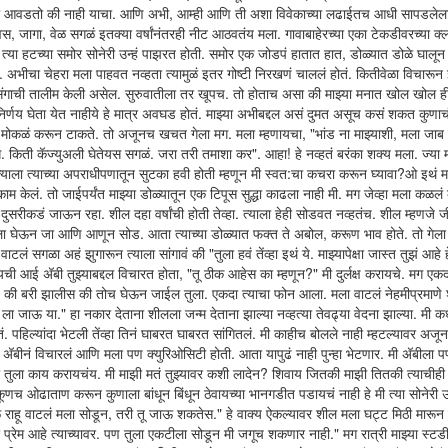
ला तो आवडतो की नाही याचा. आणि अभी, आम्ही आणि ती अशा विवेकाच्या लढाईतच आधी सापडलेला.
दिवस, जागा, वेळ सगळं इतक्या वर्षांनंतरही नीट आठवतंय मला. गावाबाहेरच्या एका टेकडीवरच्या क्
 त्या हटच्या समोर सोनेरी उन्हं पाझरत होती. समोर एक जोडपं हातात हात, डोळ्यात डोळे घालून
 अभीचा चेहरा मला पाहवत नव्हता त्यामुळं इतर गोष्टी निरखणं चाललं होतं. कितीवेळा विचारून 
्रसंगाची तालीम केली असेल. सुरुवातीला तर खूपच. तो होताच असा की माझ्या मनात खोल खोल ह
 निर्णय घेता येत नाहीये हे मात्र अवघड होतं. माझ्या अभीबद्दल असं दुमत असूच कसं शकत कुणा
ुला मोकळं करून टाकते. तो अजूनच खचत गेला मग. मला म्हणायचा, "भांड ना माझ्याशी, मला जाब
 किती कॅज्युअली घेतेयस सगळं. जरा तरी तमाशा कर". आहा! हे नव्हतं बरंका शक्य मला. ज्या
 त्याला त्याच्या अपराधीपणातून सुटका हवी होती म्हणून मी स्वत:चा कचरा करून घ्यावा?ओ इथं म
केलं. तो जाईपर्यंत माझ्या डोळ्यातून एक टिपूस सुद्धा काढला नाही मी. मग जेव्हा मला कळलं
ज दुसरीकडं जाऊन रहा. शील दहा वर्षांची होती तेव्हा. त्याला हेही सोडवत नव्हतंच. शील म्हणजे 
. तिला घेऊन जा आणि आणून सोड. आता त्याच्या डोळ्यात फक्त ते अबोल, करूण भाव होते. तो गे
लं सगळा अहं झुगारून त्याला सांगावं की "तुला हवं तेंव्हा इथं ये. माझ्यापेक्षा जास्त तुझं आहे
 आई अ‍ॅबी तुझ्याबद्दल विचारत होता, "तू ठीक आहेस का म्हणून?" मी दुर्लक्ष करायचे. मग एक
ायचे की बरी झालीस की तोच घेऊन जाईल तुला. एकदा त्याचा फोन आला. मला वाटलं नेहमीप्रमाणे
ला जाऊ या." हा नकार देताना शीलला जन्म देताना झाल्या नव्हत्या तेवढ्या वेदना झाल्या. मी क
तं. पहिल्यांदा भेटली तेंव्हा तिनं घाबरत घाबरत सांगितलं. मी काहीच बोलले नाही म्हटल्यावर अजू
‍ॅबीनं विचारलं आणि मला पण क्युरिओसिटी होती. आता यापुढं नाही पुन्हा भेटणार. मी अ‍ॅबीला 
 तुला काय करायचंय. मी माझी मतं तुझ्यावर कशी लादेन? शिवाय जितकी माझी तितकी त्याचीही
च ओढाताण करून कुणाला बांधून बिंधून ठेवायच्या भानगडीत पडायचं नाही हे मी त्या सोनेरी उन्
वळ राहू वाटलं मला सोडून, तरी तू जाऊ शकतेस." हे वाक्य ऐकल्यावर शील मला घट्ट मिठी मारू
 प्रेम आहे त्याच्यावर. पण तुला एकटीला सोडून मी जगूच शकणार नाही." मग रात्री माझ्या स्टड