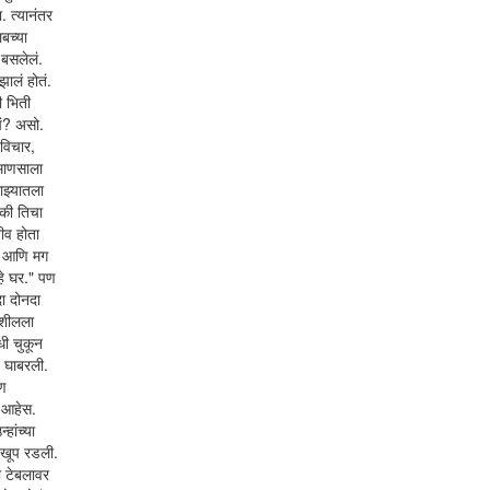
 त्यानंतर
लबच्या
 बसलेलं.
झालं होतं.
ी भिती
चं? असो.
 विचार,
 माणसाला
ाझ्यातला
 की तिचा
जीव होता
ला आणि मग
 हे घर." पण
दा दोनदा
 शीलला
धी चुकून
न घाबरली.
पण
 आहेस.
हांच्या
न खूप रडली.
ी टेबलावर