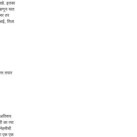
 आहे. इतका
म्हणून यात
समर तर
 आई, तिला
स्त तयार
क अतिशय
ी का त्या
नेहमीची
ाचा एक एक