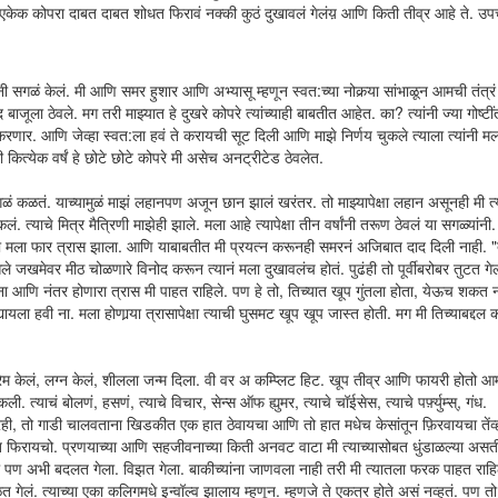
क कोपरा दाबत दाबत शोधत फिरावं नक्की कुठं दुखावलं गेलंय़ आणि किती तीव्र आहे ते. उपचार
गळं केलं. मी आणि समर हुशार आणि अभ्यासू म्हणून स्वत:च्या नोकर्‍या सांभाळून आमची तंत्रं
बाजूला ठेवले. मग तरी माझ्यात हे दुखरे कोपरे त्यांच्याही बाबतीत आहेत. का? त्यांनी ज्या गोष्टीं
ा करणार. आणि जेव्हा स्वत:ला हवं ते करायची सूट दिली आणि माझे निर्णय चुकले त्याला त्यांनी 
ित्येक वर्षं हे छोटे छोटे कोपरे मी असेच अनट्रीटेड ठेवलेत.
ळतं. याच्यामुळं माझं लहानपण अजून छान झालं खरंतर. तो माझ्यापेक्षा लहान असूनही मी त्य
त्याचे मित्र मैत्रिणी माझेही झाले. मला आहे त्यापेक्षा तीन वर्षांनी तरूण ठेवलं या सगळ्यांनी.
ी याचा मला फार त्रास झाला. आणि याबाबतीत मी प्रयत्न करूनही समरनं अजिबात दाद दिली नाही. "
े जखमेवर मीठ चोळणारे विनोद करून त्यानं मला दुखावलंच होतं. पुढंही तो पूर्वीबरोबर तुटत गेला
ाना आणि नंतर होणारा त्रास मी पाहत राहिले. पण हे तो, तिच्यात खूप गुंतला होता, येऊच शकत न
ायला हवी ना. मला होणार्‍या त्रासापेक्षा त्याची घुसमट खूप खूप जास्त होती. मग मी तिच्याबद्दल 
ेम केलं, लग्न केलं, शीलला जन्म दिला. वी वर अ कम्प्लिट हिट. खूप तीव्र आणि फायरी होतो आम
त्याचं बोलणं, हसणं, त्याचे विचार, सेन्स ऑफ ह्युमर, त्याचे चॉईसेस, त्याचे पर्फ़्युम्स्, गंध.
ावरही, तो गाडी चालवताना खिडकीत एक हात ठेवायचा आणि तो हात मधेच केसांतून फ़िरवायचा तेंव्हा
स्त फिरायचो. प्रणयाच्या आणि सहजीवनाच्या किती अनवट वाटा मी त्याच्यासोबत धुंडाळल्या अस
लं पण अभी बदलत गेला. विझत गेला. बाकीच्यांना जाणवला नाही तरी मी त्यातला फरक पाहत राहिल
ेलं. त्याच्या एका कलिगमधे इन्वॉल्व झालाय म्हणून. म्हणजे ते एकत्र होते असं नव्हतं. पण तो 