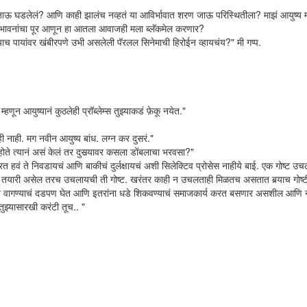
ाऊ घडलेलं? आणि काही झालंच नव्हतं या आविर्भावात शरण जाऊ परिस्थितीला? माझं आयुष्य 
आहे? भावनांचा पूर आणून हा आतला आवाजही मला ब्लॅकमेल करणार?
्याच पायांवर खंबीरपणे उभी असलेली पॅरलल सिनेमाची हिरोईन व्हायचंय?" मी गप्प.
ून आयुष्यानं कुठलेही प्रॉब्लेम्स तुझ्याकडं फ़ेकू नयेत."
ही नाही. मग नवीन आयुष्य बांध. लग्न कर दुसरं."
ते त्यानं असं केलं तर दुसर्‍यावर कसला डोंबलाचा भरवसा?"
त हवं ते निवडायचं आणि बाकीचं दुर्लक्षायचं अशी सिलेक्टिव प्रोसेस नाहीये बाई. एक गोष्ट 
्यांची तयारी असेल तरच उचलायची ती गोष्ट. खरंतर काही न उचलताही मिळतच असतात बर्‍याच गोष्ट
 ते वागण्याचं दडपण घेत आणि इतरांना धडे शिकवण्याचं समाजकार्य करत बसणार असशील आणि न
तुझ्यासारखी करंटी तूच.. "