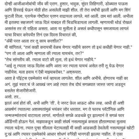
दोन्ही आजीआजोबांची जीव की प्राण. हुशार, भावुक, सुंदर लिहिणारी, डोळ्यात पाऊस
आणि हिरवाई घेऊन मोठी होत असलेली माझी शील. ती तेरा वर्षांची झाली आणि मग शिंगं
फुटली तिला. प्रत्येक गोष्टीवर प्रश्न वाढायला लागले. मतं आली. ठाम मतं आली. अभीला
मी इतक्या सहजपणे जाऊ दिलं याबद्दल ती चिडचिडायला लागली. म्हणायची थोडं रोखलं
असतंस तर तो राहिला असता. आता या मुलीला हे असलं कधीपासून समजायला लागलं
याचा विचार करेपर्यंत तिनं एक दिवस विचारलं की,
"अ‍ॅबी परत आला तर तू काय करशील?"
मी सांगितलं, "तसं काही करायची वेळच येणार नाहीये कारण तो इथं कधीही येणार नाही."
"पण तो आला आणि म्हणाला की त्याला यायचंय, तर?"
"तेच सांगतीय की. त्याला वाटो की तुला, तो इथं येणार नाहीये."
"आई तू त्याला जाऊ दिलंस आणि आता जर त्याला यायचं असेल तरी तू येऊ देणार
नाहीयेस. मला हवाय गं ऍबी माझ्याबरोबर." अश्रूपात.
आता हे पॉइंट्स एकमेकांत मर्ज व्हायला लागलेत. शील आणि अभीचे. होणारच नाही का
अगं. तुझं स्वत:चं जे आख्खं जग आहे त्यात तेच दोघं सगळ्यात जास्त जागा अडवून
बसलेत शेजारीशेजारी.
असो. तर..
झालं असं होतं की, अभी आणि 'ती'. दे जस्ट फ़ेल आऊट ऑफ लव्ह. आधी ही अशी
आकर्षणं त्यातल्या अशक्यतांमुळं भयंकर जोर धरतात. मग ते फारच प्लॅटॉनिक आणि
जन्मजन्मांतराचं वाटायला लागतं. मार्गातले सगळे अडथळे दूर झाल्यानं ते सगळं फार
ऑर्डिनरी होऊन गेलं. माझ्याकडून काही संघर्ष नसल्यामुळं कसला हौतात्म्याचा मुलामा
त्याला चढेना. त्यात पुन्हा शीलला भेटायलाही मी काही आडकाठी ठेवलेली नसल्यामुळं खोटी
दु:खं आणि त्यावर एकमेकांचे आधार शोधणं वगैरेही भानगडी झाल्या नाहीत. ते एका