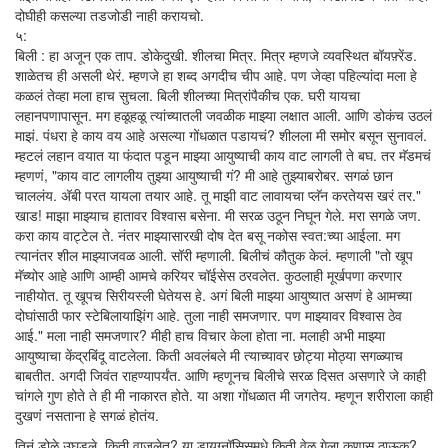
दोघीही कसल्या तडजोडी नाही करायचो.
५:
बिली : हा अजून एक ताप. डोकेदुखी. शीलचा मित्र. मित्र म्हणजे व्यवस्थित बॉयफ़्रेंड.
शाळेतच ही असली थेरं. म्हणजे हा शब्द अगदीच चीप आहे. पण जेव्हा पहिल्यांदा मला हे
कळलं तेव्हा मला हाच सुचला. बिली शीलच्या मित्रांपैकीच एक. घरी यायचा
लहानपणापासून. मग हळूहळू त्यांच्यातली जवळीक माझ्या लक्षात आली. आणि डोकंच उठलं
माझं. पंधरा हे काय वय आहे असल्या गोंधळात पडायचं? शीलला मी समोर बसून सुनावलं.
म्हटलं लहान वयात या फंदात पडून माझ्या आयुष्याची काय वाट लागली ते बघ. तर मॅडमचं
म्हणणं, "काय वाट लागलीय तुझ्या आयुष्याची गं? मी आहे तुझ्याबरोबर. सगळं छान
चाललंय. अ‍ॅबी परत यायला तयार आहे. तू माझी वाट लावायचा प्लॅन करतेयस खरं तर."
खाड! माझा माझ्याच हातावर विश्वास बसेना. मी सरळ उठून निघून गेले. मरा सगळे जण.
करा काय वाट्टेल ते. नंतर माझ्यासारखी दोष देत बसू नकोस स्वत:च्या आईला. मग
त्यानंतर शील माझ्याजवळ आली. सॉरी म्हणाली. बिलीचं कौतुक केलं. म्हणाली "तो खूप
मॅच्योर आहे आणि आम्ही आमचे करियर चॉईसेस ठरवलेत. कुठलाही मूर्खपणा करणार
नाहीयोत. तू खूपच सिरीयस्ली घेतेयस हे. अगं बिली माझ्या आयुष्यात असणं हे आमच्या
दोघांसाठी फार स्टेबिलायाझिंग आहे. तुला नाही समजणार. पण माझ्यावर विश्वास ठेव
आई." मला नाही समजणार? मीही हाच विचार केला होता ना. मलाही अभी माझ्या
आयुष्याचा केंद्रबिंदू वाटलेला. किती अवलंबले मी त्याच्यावर छोट्या मोठ्या सगळ्याच
बाबतीत. अगदी जिवंत राहण्यापर्यंत. आणि म्हणूनच बिलीचे सरळ दिसत असणारे जे काही
चांगले गुण होते ते ही मी नाकारत होते. या अशा गोंधळात मी जगतेय. म्हणून शरीराला काही
दुखणं नसताना हे सगळं होतंय.
तिनं डोळे उघडले. किती वाजलेत? या डायग्नॉसिसमधे किती वेळ गेला कुणास ठाऊक?