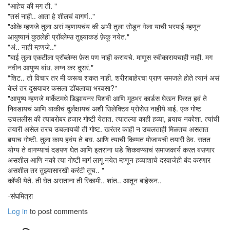
"आहेच की मग ती. "
"तसं नाही.. आता हे शीलचं वागणं.."
"ओके म्हणजे तुला असं म्हणायचंय की अभी तुला सोडून गेला याची भरपाई म्हणून
आयुष्यानं कुठलेही प्रॉब्लेम्स तुझ्याकडं फ़ेकू नयेत."
"अं.. नाही म्हणजे.."
"बाई तुला एकटीला प्रॉब्लेम्स फ़ेस पण नाही करायचे. माणूस स्वीकारायचाही नाही. मग
नवीन आयुष्य बांध. लग्न कर दुसरं."
"शिट.. तो विचार तर मी करूच शकत नाही. शरीराबाहेरचा प्राण समजले होते त्यानं असं
केलं तर दुसर्‍यावर कसला डोंबलाचा भरवसा?"
"आयुष्य म्हणजे मार्केटमधे डिझायनर पिशवी आणि मूठभर कार्डस घेऊन फिरत हवं ते
निवडायचं आणि बाकीचं दुर्लक्षायचं अशी सिलेक्टिव प्रोसेस नाहीये बाई. एक गोष्ट
उचललीस की त्याबरोबर हजार गोष्टी येतात. त्यातल्या काही हव्या, बर्‍याच नकोशा. त्यांची
तयारी असेल तरच उचलायची ती गोष्ट. खरंतर काही न उचलताही मिळतच असतात
बर्‍याच गोष्टी. तुला काय हवंय ते बघ. आणि त्याची किम्मत मोजायची तयारी ठेव. सतत
योग्य ते वागण्याचं दडपण घेत आणि इतरांना धडे शिकवण्याचं समाजकार्य करत बसणार
असशील आणि नको त्या गोष्टी मागं लागू नयेत म्हणून हव्याशाचे दरवाजेही बंद करणार
असशील तर तुझ्यासारखी करंटी तूच.. "
कॉफी येते. ती घेत असताना ती रिकामी.. शांत.. आतून बाहेरून..
-संघमित्रा
Log in
to post comments