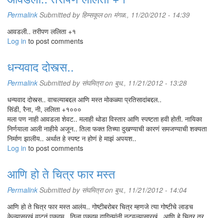
Permalink
Submitted by
हिम्सकूल
on मंगळ., 11/20/2012 - 14:39
आवडली.. तरीपण ललिता +१
Log in
to post comments
धन्यवाद दोस्त्स..
Permalink
Submitted by
संघमित्रा
on बुध., 11/21/2012 - 13:28
धन्यवाद दोस्त्स.. वाचल्याबद्दल आणि मस्त मोकळ्या प्रतिसादांबद्दल..
सिंडी, रैना, नी, ललिता +१०००
मला पण नाही आवडला शेवट.. मलाही थोडा विस्तार आणि स्पष्टता हवी होती. नायिका
निर्णयाला आली नाहीये अजून.. तिला फक्त तिच्या दुखण्याची कारणं समजण्याची शक्यता
निर्माण झालीय.. अर्थात हे स्पष्ट न होणं हे माझं अपयश..
Log in
to post comments
आणि हो ते चित्र फार मस्त
Permalink
Submitted by
संघमित्रा
on बुध., 11/21/2012 - 14:04
आणि हो ते चित्र फार मस्त आलंय.. गोष्टीबरोबर चित्र म्हणजे त्या गोष्टीचे लाडच
केल्यासरखं वाटतं एकदम.. तिला एकदम दागिन्यांनी नटवल्यासारखं.. आणि हे चित्र तर