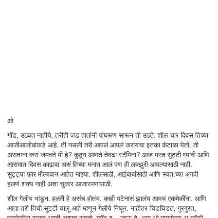
ओ
गॉड, उठवत नाहीये. तरीही जड हातांनी पांघरूण सारून ती उठते. शील चार दिवस तिच्या
आजीआजोबांकडे आहे. ती नसली तरी आपलं आपलं करायचा इतका कंटाळा येतो. ती
असताना कसं जमवते मी हे? कुठून आणते तेवढा स्टॅमिना? आज मस्त सुट्टी घ्यावी आणि
आरामात दिवस काढावा असं तिच्या मनात आलं पण ही लक्झुरी आपल्यासाठी नाही.
सुट्ट्या फ़ार मौल्यवान आहेत माझ्या. शीलसाठी, आईबाबांसाठी आणि स्वत:च्या अगदी
हलणं शक्य नाही अशा चुकार आजारपणांसाठी.
शील गेलीय भांडून. हल्ली हे असंच होतंय. काही पटेनासं झालंय आमचं एकमेकींना. आणि
आता तरी तिची सुट्टी चालू आहे म्हणून गेलीये निघून. नाहीतर चिडचिडत, गुरगुरत,
एकमेकींना टाळत आम्ही अशाच राहतो. व्हॉट द... जाऊ दे. आय ओ मायसेल्फ अ कॉफी