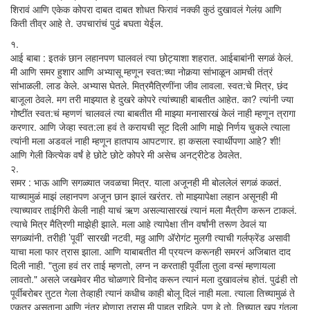
शिरावं आणि एकेक कोपरा दाबत दाबत शोधत फिरावं नक्की कुठं दुखावलं गेलंय़ आणि
किती तीव्र आहे ते. उपचारांचं पुढं बघता येईल.
१.
आई बाबा : इतकं छान लहानपण घालवलं त्या छोट्याशा शहरात. आईबाबांनी सगळं केलं.
मी आणि समर हुशार आणि अभ्यासू म्हणून स्वत:च्या नोकर्‍या सांभाळून आमची तंत्रं
सांभाळली. लाड केले. अभ्यास घेतले. मित्रमैत्रिणींना जीव लावला. स्वत:चे मित्र, छंद
बाजूला ठेवले. मग तरी माझ्यात हे दुखरे कोपरे त्यांच्याही बाबतीत आहेत. का? त्यांनी ज्या
गोष्टींत स्वत:चं म्हणणं चालवलं त्या बाबतीत मी माझ्या मनासारखं केलं नाही म्हणून त्रागा
करणार. आणि जेव्हा स्वत:ला हवं ते करायची सूट दिली आणि माझे निर्णय चुकले त्याला
त्यांनी मला अडवलं नाही म्हणून हातपाय आपटणार. हा कसला स्वार्थीपणा आहे? शी!
आणि गेली कित्येक वर्षं हे छोटे छोटे कोपरे मी असेच अनट्रीटेड ठेवलेत.
२.
समर : भाऊ आणि सगळ्यात जवळचा मित्र. याला अजूनही मी बोललेलं सगळं कळतं.
याच्यामुळं माझं लहानपण अजून छान झालं खरंतर. तो माझ्यापेक्षा लहान असूनही मी
त्याच्यावर ताईगिरी केली नाही याचं ऋण असल्यासारखं त्यानं मला मैत्रीण करून टाकलं.
त्याचे मित्र मैत्रिणी माझेही झाले. मला आहे त्यापेक्षा तीन वर्षांनी तरूण ठेवलं या
सगळ्यांनी. तरीही ’पूर्वी’ सारखी नटवी, मठ्ठ आणि अ‍ॅरोगंट मुलगी त्याची गर्लफ्रेंड असावी
याचा मला फार त्रास झाला. आणि याबाबतीत मी प्रयत्न करूनही समरनं अजिबात दाद
दिली नाही. "तुला हवं तर ताई म्हणतो, लग्न न करताही पूर्वीला तुला वन्सं म्हणायला
लावतो." असले जखमेवर मीठ चोळणारे विनोद करून त्यानं मला दुखावलंच होतं. पुढंही तो
पूर्वीबरोबर तुटत गेला तेव्हाही त्यानं कधीच काही बोलू दिलं नाही मला. त्याला तिच्यामुळं ते
एकत्र असताना आणि नंतर होणारा त्रास मी पाहत राहिले. पण हे तो, तिच्यात खूप गुंतला