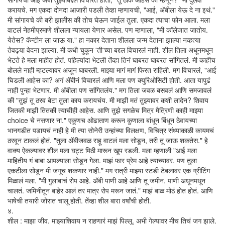
करायचे. मग एकदा दोनदा आजारी पडली तेव्हा म्हणायची, "आई, अ‍ॅबीला येऊ दे ना इथं."
मी सांगायचे की बरी झालीस की तोच घेऊन जाईल तुला. एकदा त्याचा फोन आला. मला
वाटलं नेहमीप्रमाणे शीलला न्यायला येणार असेल. पण म्हणाला, "मी कॉलेजात जातोय.
येतेस? कॅन्टीन ला जाऊ या." हा नकार देताना शीलला जन्म देताना झाल्या नव्हत्या
तेवढ्या वेदना झाल्या. मी कधी चुकून 'ती'च्या बद्दल विचारलं नाही. शील तिला अधूनमधून
भेटते हे मला माहीत होतं. पहिल्यांदा भेटली तेंव्हा तिनं घाबरत घाबरत सांगितलं. मी काहीच
बोलले नाही म्हटल्यावर अजून घाबरली. माझ्या मागं मागं फिरत राहिली. मग विचारलं, "आई
चिडली आहेस का? अगं अ‍ॅबीनं विचारलं आणि मला पण क्युरिओसिटी होती. आता यापुढं
नाही पुन्हा भेटणार. मी अ‍ॅबीला पण सांगितलंय." मग तिला जवळ बसवलं आणि समजावलं
की "तुझं तू ठरव बेटा तुला काय करायचंय. मी माझी मतं तुझ्यावर कशी लादेन? शिवाय
जितकी माझी तितकी त्याचीही आहेस. आणि तुझे सगळेच मित्र मैत्रिणी काही माझ्या
choice चे नसणार ना." एकूणच ओढाताण करून कुणाला बांधून बिंधून ठेवायच्या
भानगडीत पडायचं नाही हे मी त्या सोनेरी उन्हांच्या विलक्षण, विचित्र संध्याकाळी कायमचं
ठरवून टाकलं होतं. "तुला अ‍ॅबीजवळ राहू वाटलं मला सोडून, तरी तू जाऊ शकतेस." हे
वाक्य ऐकल्यावर शील मला घट्ट मिठी मारून खूप रडली. मला म्हणाली "आई मला
माहितीय गं बाबा आपल्याला सोडून गेला. माझं फार प्रेम आहे त्याच्यावर. पण तुला
एकटीला सोडून मी जगूच शकणार नाही." मग रात्री माझ्या स्टडी टेबलावर एक ग्रीटिंग
मिळालं मला. "मी गुलाबाचं रोप आहे. अ‍ॅबी पाणी आहे आणि तू जमीन. पाणी अधूनमधून
चालतं. जमिनीतून बाहेर आलं तर मात्र रोप मरून जातं." माझं बाळ मोठं होत होतं. आणि
भाषेची तयारी जोरात चालू होती. तेंव्हा शील बारा वर्षांची होती.
४.
शील : माझा जीव. माझ्याशिवाय न राहणारं माझं पिल्लू. अभी गेल्यावर मीच तिचं जग झाले.