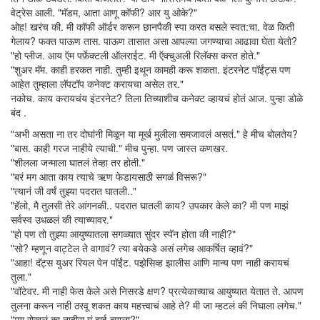
वेट्रेस आली. "मॅडम, आता आणू कॉफी? आर यु ओके?"
ओह! खरंच की. मी कॉफी ऑर्डर करून छानपैकी स्पा करत बसले स्वत:चा. वेळ किती
गेलाय? फक्त पाऊण तास. पाऊण तासात असा आपल्या जगण्याचा आढावा घेता येतो?
"हो प्लीज. आय ऍम पर्फ़ेक्टली ऑलराईट. मी ऍक्चुअली रिलॅक्स करत होते."
"शुअर मॅम. काही हरकत नाही. तुम्ही इथून कामही करू शकता. इंटरनेट पॉईंट्स पण
आहेत तुम्हाला लॅपटॉप कनेक्ट करायचा असेल तर."
नकोच. काय करायचंय इंटरनेट? तिला तिच्याशीच कनेक्ट व्हायचं होतं आज. पुन्हा डोळे
बंद .
"अभी असता ना तर दोघांनी मिळून या मूर्ख मुलीला समजावलं असतं." हे मीच बोलतेय?
"बास. काही गरज नाहीये त्याची." मीच पुन्हा. पण जास्त कणखर.
"शीलला जन्माला घातलं तेव्हा तर होती."
"बरं मग आता काय त्याचे ऋण फेडायसाठी सगळं विसरू?"
"त्यानं जी वर्षं तुझ्या पदरात घातली.."
"हॅलो, मै तुलसी तेरे आंगनकी.. पदरात घातली काय? उपकार केले का? मी पण माझं
सर्वस्व उधळलं की त्याच्यावर."
"हो पण तो तुझ्या आयुष्यातला सगळ्यात सुंदर स्पॅन होता की नाही?"
"सो? म्हणून वाट्टेल ते वागावं? त्या बयेकडे असं लगेच आकर्षित व्हावं?"
"आहा! दॅट्स युअर रियल पेन पॉईंट. पझेसिव्ह झालीस आणि मान्य पण नाही करायचं
तुला."
"वॉटेवर. मी नाही फेस केले असे निसरडे क्षण? प्रत्येकाच्याच आयुष्यात येतात ते. आपण
तुलना करून नाही ठरवू शकत काय महत्त्वाचं आहे ते? मी जा म्हटलं की निघाला लगेच."
"मग रोखलं का नाहीस गं बाई त्याला?"