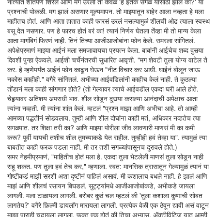
नात्यात शांतपणे शिरले आणि मग उरली ती केवळ 'हे इतकं सगळं यासाठी झालं का?' या
प्रश्नाची पोकळी. मग झालं असणार मूल्यमापन. तो माझ्यातून बाहेर आला नव्हता हे मला
माहीतच होतं. आणि आता हातात काही फारसं उरलं नसल्यामुळं शीलची ओढ त्याला स्वस्थ
बसू देत नसणार. पण हे फारच होतं बरं का! त्यानं निर्णय घेतला तेंव्हा मी तो मान्य केला
आता मागंबिगं फिरणं नाही. तिनं तिच्या आजीआजोबांना फोन केले. समरला सांगितलं.
अपेक्षेप्रमाणं माझ्या आईनं मला समजावायचा प्रयत्न केला. बाबांनी आईचेच शब्द दुसर्‍या
दिवशी पुन्हा ऐकवले. आईशी चर्चेनंतरची सुधारित आवृत्ती. "मग शेवटी तुला योग्य वाटेल ते
कर. हे म्हणेपर्यंत आईनं फोन काढून घेऊन "नीट विचार कर आधी. घाईनं बोलून जाऊ
नकोस काहीही." वगैरे सांगितलं. अभीच्या आईवडिलांनी काहीच केलं नाही. ते कुठल्या
तोंडानं मला काही सांगणार होते? (तो गेल्यावर त्याचे आईवडील एकदा घरी आले होते.
चेहर्‍यावर अतिशय अपराधी भाव. शील सोडून दुसर्‍या कसल्या आनंदाची अपेक्षाच आता
त्यांना नव्हती. मी त्यांना शांत केलं. म्हटलं "प्रश्न माझा आणि अभीचा आहे. तो आम्ही
आमच्या पद्धतीनं सोडवलाय. तुम्ही आणि शील दोघांना काही मतं, अधिकार नव्हतेच त्या
सगळ्यात. तर शिक्षा तरी का? आणि माझ्या पोरीला जीव लावणारी माणसं मी का कमी
करू? पूर्वी यायची तशीच शील तुमच्याकडे येत राहील. तुम्हीही हवं तेव्हा या". त्यामुळं त्या
बाबतीत काही फरक पडला नाही. मी तर तशी सगळ्यांपासूनच दुरावले होते.)
समर नेहमीप्रमाणं, "माहितीच होतं मला हे. एकदा तुला भेटलेली माणसं तुला सोडून नाही
राहू शकत. पण तुला हवं तेच कर," म्हणाला. स्वत: मानसिक त्रासातून गेल्यामुळं त्यानं या
गोष्टीकडं माझी सरशी अशा दृष्टीनं पाहिलं असावं. मी कशालाच बधले नाही. हे झालं आणि
माझं आणि शीलचं रसायन बिघडलं. सुट्ट्यांमधे आजीआजोबांकडे, अभीकडे जायला
लागली. मला टाळायला लागली. बरोबर कुठं चल म्हटलं की 'तुला कशाला कुणाची सोबत
लागतेय?' वगैरे फ़िल्मी डायलॉग मारायला लागली. प्रत्येक वेळी एक ठेवून द्यावी असं वाटून
माझा पाराही चढायला लागला. फक्त एक होतं की तिचा अभ्यास, अ‍ॅक्टीविटिज यात आम्ही