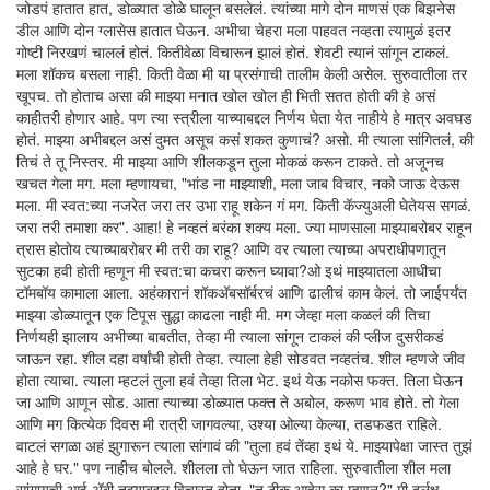
जोडपं हातात हात, डोळ्यात डोळे घालून बसलेलं. त्यांच्या मागे दोन माणसं एक बिझनेस
डील आणि दोन ग्लासेस हातात घेऊन. अभीचा चेहरा मला पाहवत नव्हता त्यामुळं इतर
गोष्टी निरखणं चाललं होतं. कितीवेळा विचारून झालं होतं. शेवटी त्यानं सांगून टाकलं.
मला शॉकच बसला नाही. किती वेळा मी या प्रसंगाची तालीम केली असेल. सुरुवातीला तर
खूपच. तो होताच असा की माझ्या मनात खोल खोल ही भिती सतत होती की हे असं
काहीतरी होणार आहे. पण त्या स्त्रीला याच्याबद्दल निर्णय घेता येत नाहीये हे मात्र अवघड
होतं. माझ्या अभीबद्दल असं दुमत असूच कसं शकत कुणाचं? असो. मी त्याला सांगितलं, की
तिचं ते तू निस्तर. मी माझ्या आणि शीलकडून तुला मोकळं करून टाकते. तो अजूनच
खचत गेला मग. मला म्हणायचा, "भांड ना माझ्याशी, मला जाब विचार, नको जाऊ देऊस
मला. मी स्वत:च्या नजरेत जरा तर उभा राहू शकेन गं मग. किती कॅज्युअली घेतेयस सगळं.
जरा तरी तमाशा कर". आहा! हे नव्हतं बरंका शक्य मला. ज्या माणसाला माझ्याबरोबर राहून
त्रास होतोय त्याच्याबरोबर मी तरी का राहू? आणि वर त्याला त्याच्या अपराधीपणातून
सुटका हवी होती म्हणून मी स्वत:चा कचरा करून घ्यावा?ओ इथं माझ्यातला आधीचा
टॉमबॉय कामाला आला. अहंकारानं शॉकअ‍ॅबसॉर्बरचं आणि ढालीचं काम केलं. तो जाईपर्यंत
माझ्या डोळ्यातून एक टिपूस सुद्धा काढला नाही मी. मग जेव्हा मला कळलं की तिचा
निर्णयही झालाय अभीच्या बाबतीत, तेव्हा मी त्याला सांगून टाकलं की प्लीज दुसरीकडं
जाऊन रहा. शील दहा वर्षांची होती तेव्हा. त्याला हेही सोडवत नव्हतंच. शील म्हणजे जीव
होता त्याचा. त्याला म्हटलं तुला हवं तेव्हा तिला भेट. इथं येऊ नकोस फक्त. तिला घेऊन
जा आणि आणून सोड. आता त्याच्या डोळ्यात फक्त ते अबोल, करूण भाव होते. तो गेला
आणि मग कित्येक दिवस मी रात्री जागवल्या, उश्या ओल्या केल्या, तडफडत राहिले.
वाटलं सगळा अहं झुगारून त्याला सांगावं की "तुला हवं तेंव्हा इथं ये. माझ्यापेक्षा जास्त तुझं
आहे हे घर." पण नाहीच बोलले. शीलला तो घेऊन जात राहिला. सुरुवातीला शील मला
सांगायची आई अ‍ॅबी तुझ्याबद्दल विचारत होता, "तू ठीक आहेस का म्हणून?" मी दुर्लक्ष