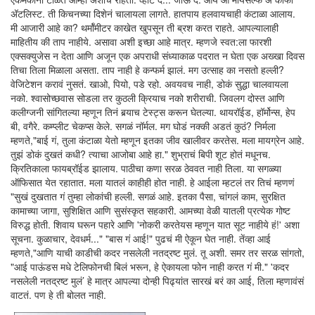
अ‍ॅटलिस्ट. ती किचनच्या दिशेनं चालायला लागते. हातपाय हलवायचाही कंटाळा आलाय.
मी आजारी आहे का? थर्मॉमीटर काखेत खुपसून ती ब्रश करत राहते. आपल्यालाही
माहितीय की ताप नाहीये. असावा अशी इच्छा आहे मात्र. म्हणजे स्वत:ला फारशी
एक्सक्युजेस न देता आणि अजून एक अपराधी संध्याकाळ पदरात न घेता एक अख्खा दिवस
तिचा तिला मिळाला असता. ताप नाही हे कन्फर्म झालं. मग उत्साह का नसतो हल्ली?
वेजिटेशन करावं नुसतं. खाओ, पियो, पडे रहो. अवयवच नाही, डोकं सुद्धा चालवायला
नको. श्वासोच्छवास सोडला तर कुठली क्रियाच नको शरीराची. जिवलग दोस्त आणि
कलीग्जनी सांगितल्या म्हणून तिनं बर्‍याच टेस्ट्स करून घेतल्या. थायरॉईड, हॉर्मोन्स, हेप
बी, वगैरे. कम्प्लीट चेकप्स केले. सगळं नॉर्मल. मग घोडं नक्की अडतं कुठं? निर्मला
म्हणते,"बाई गं, तुला कंटाळा येतो म्हणून इतका जीव खालीवर करतेस. मला मायग्रेन आहे.
तुझं डोकं दुखतं कधी? त्याचा आजोबा आहे हा." शुभ्राचं बिपी शूट होतं मधूनच.
क्रितिकाला फायब्रॉईड झालाय. पाठीचा कणा सरळ ठेववत नाही तिला. या सगळ्या
ऑफिसात येत रहातात. मला यातलं काहीही होत नाही. हे आईला म्हटलं तर तिचं म्हणणं
"सुखं दुखतात गं तुम्हा लोकांची हल्ली. सगळं आहे. इतका पैसा, चांगलं काम, सुरक्षित
कामाच्या जागा, सुशिक्षित आणि सुसंस्कृत सहकारी. आमच्या वेळी यातली प्रत्येक गोष्ट
विरुद्ध होती. शिवाय घरून पहारे आणि 'नोकरी करतेयस म्हणून यात सूट नाहीये हं!' अशा
सूचना. कुळाचार, देवधर्म..." "बास गं आई!" पुढचं मी ऐकून घेत नाही. तेंव्हा आई
म्हणते,"आणि याची काडीची कदर नसलेली नतद्रष्ट मुलं. तू अशी. समर तर सरळ सांगतो,
"आई पाऊंडस मधे टेलिफोनची बिलं भरून, हे ऐकायला फोन नाही करत गं मी." 'कदर
नसलेली नतद्रष्ट मुलं’ हे मात्र आपल्या दोन्ही पिढ्यांत सारखं बरं का आई, तिला म्हणावंसं
वाटतं. पण हे ती बोलत नाही.