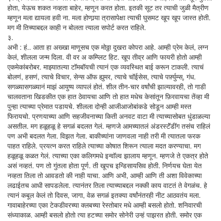
होता, येऊच शकत नव्हता बाहेर, म्हणून करत होता. इतकी सूट तर त्याची जुळी मैत्रीण
म्हणून मला द्यायला हवी ना. मला होणार्‍या त्रासापेक्षा त्याची घुसमट खूप खूप जास्त होती.
मग मी तिच्याबद्दल काही न बोलता त्याला सपोर्ट करत राहिले.
३.
अभी : हं.. आता हा अख्खा माणूसच एक मोठ्ठा दुखरा कोपरा आहे. आम्ही प्रेम केलं, लग्न
केलं, शीलला जन्म दिला. वी वर अ कम्प्लिट हिट. खूप तीव्र आणि फायरी होतो आम्ही
एकमेकांबरोबर. माझ्यातल्या टॉमबॉयची त्यानं एक व्यवस्थित बाई करून टाकली. त्याचं
बोलणं, हसणं, त्याचे विचार, सेन्स ऑफ ह्युमर, त्याचे चॉईसेस, त्याचे पर्फ़्युम्स्, गंध.
सगळ्यासगळ्यानं माझं आयुष्य व्यापलं होतं. शील तीन-चार वर्षांची झाल्यावरही, तो गाडी
चालवताना खिडकीत एक हात ठेवायचा आणि तो हात मधेच केसांतून फ़िरवायचा तेंव्हा मी
पुन्हा त्याच्या प्रेमात पडायचे. शीलला दोन्ही आजीआजोबांकडे सोडून आम्ही मस्त
फिरायचो. प्रणयाच्या आणि सहजीवनाच्या किती अनवट वाटा मी त्याच्यासोबत धुंडाळल्या
असतील. मग हळूहळू हे सगळं बदलत गेलं. म्हणजे आमच्यातलं अंडरस्टॅंडींग तसंच राहिलं
पण अभी बदलत गेला. विझत गेला. बाकीच्यांना जाणवला नाही तरी मी त्यातला फरक
पाहत राहिले. प्रयत्न करत राहिले त्याच्या कोषात शिरून त्याला मदत करण्याचा. मग
हळूहळू कळत गेलं. त्याच्या एका कलिगमधे इन्वॉल्व झालाय म्हणून. म्हणजे ते एकत्र होते
असं नव्हतं. पण तो गुंतला होता पूर्ण. ती खूपच इन्डिसायसिव होती. निर्णयच घेता येत
नव्हता तिला तो आवडतो की नाही याचा. आणि अभी, आम्ही आणि ती अशा विवेकाच्या
लढाईतच आधी सापडलेला. त्यानंतर तिला त्याच्याबद्दल नक्की काय वाटतं ते वेगळंच. हे
त्यानं कबूल केलं तो दिवस, जागा, वेळ सगळं इतक्या वर्षांनंतरही नीट आठवतंय मला.
गावाबाहेरच्या एका टेकडीवरच्या क्लबच्या रेस्तोबार मधे आम्ही बसलो होतो. शनिवारची
संध्याकाळ. आम्ही बसलो होतो त्या हटच्या समोर सोनेरी उन्हं पाझरत होती. समोर एक