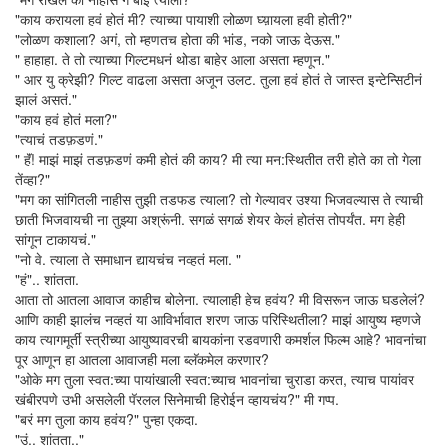
"काय करायला हवं होतं मी? त्याच्या पायाशी लोळण घ्य़ायला हवी होती?"
"लोळण कशाला? अगं, तो म्हणतच होता की भांड, नको जाऊ देऊस."
" हाहाहा. ते तो त्याच्या गिल्टमधनं थोडा बाहेर आला असता म्हणून."
" आर यु क्रेझी? गिल्ट वाढला असता अजून उलट. तुला हवं होतं ते जास्त इन्टेन्सिटीनं
झालं असतं."
"काय हवं होतं मला?"
"त्याचं तडफ़डणं."
" हॅं! माझं माझं तडफ़डणं कमी होतं की काय? मी त्या मन:स्थितीत तरी होते का तो गेला
तेंव्हा?"
"मग का सांगितली नाहीस तुझी तडफड त्याला? तो गेल्यावर उश्या भिजवल्यास ते त्याची
छाती भिजवायची ना तुझ्या अश्रूंनी. सगळं सगळं शेयर केलं होतंस तोपर्यंत. मग हेही
सांगून टाकायचं."
"नो वे. त्याला ते समाधान द्यायचंच नव्हतं मला. "
"हं".. शांतता.
आता तो आतला आवाज काहीच बोलेना. त्यालाही हेच हवंय? मी विसरून जाऊ घडलेलं?
आणि काही झालंच नव्हतं या आविर्भावात शरण जाऊ परिस्थितीला? माझं आयुष्य म्हणजे
काय त्यागमूर्ती स्त्रीच्या आयुष्यावरची बायकांना रडवणारी कमर्शल फिल्म आहे? भावनांचा
पूर आणून हा आतला आवाजही मला ब्लॅकमेल करणार?
"ओके मग तुला स्वत:च्या पायांखाली स्वत:च्याच भावनांचा चुराडा करत, त्याच पायांवर
खंबीरपणे उभी असलेली पॅरलल सिनेमाची हिरोईन व्हायचंय?" मी गप्प.
"बरं मग तुला काय हवंय?" पुन्हा एकदा.
"उं.. शांतता.."