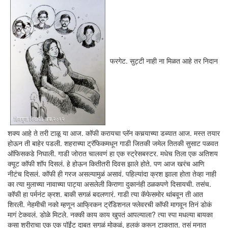
फरगेट. सुट्टी नाही ना मिळत आहे तर निदान
शक्य आहे ते तरी टाळू या आज. कॉफी करायचा प्लॅन कचर्‍याच्या डब्यात आज. मस्त तयार
होऊन ती बाहेर पडली. शहराच्या ट्रॅफिकमधून गाडी जितकी जमेल तितकी सुसाट पळवत
ऑफिसकडे निघाली. गाडी जोरात चालवणं हा एक स्ट्रेसबस्टर. मधेच तिला एक अतिशय
क्यूट कॉफी शॉप दिसलं. हे होऊन कितीतरी दिवस झाले होते. पण आज खरंच आणि
नीटंच दिसलं. कॉफी ही गरज असल्यामुळं असावं. पहिल्यांदा क्रश झाला होता तेव्हा नाही
का त्या मुलाच्या नावाच्या पाट्या असलेली किराणा दुकानंही ठळकपणे दिसायची. तसंच.
कॉफी हा पर्मनंट क्रश. बाकी सगळं बदलणारं. गाडी त्या कॅफेसमोर थांबवून ती आत
शिरली. नेहमीची नको म्हणून आफ्रिकन ट्रॅडिशनल फ्लेवरची कॉफी मागवून तिनं डोकं
मागं टेकवलं. डोळे मिटले. नक्की काय काय खुपतं आपल्याला? त्या स्पा मधल्या बायका
कसा शरीराचा एक एक पॉईंट दाबत सगळं मोकळं, हलकं करून टाकतात. तसं मनात