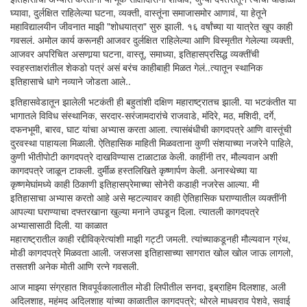
घ्यावा, दुर्लक्षित राहिलेल्या घटना, व्यक्ती, वास्तूंना समाजासमोर आणावं, या हेतूने
महाविद्यालयीन जीवनात माझी "शोधयात्रा" सुरु झाली. १६ वर्षांच्या या यात्रेत खूप काही
गवसलं. अमोल कार्य करूनही आजवर दुर्लक्षित राहिलेल्या आणि विस्मृतीत गेलेल्या व्यक्ती,
आजवर अपरिचित असणार्‍या घटना, वास्तू, समाध्या, इतिहासप्रसिद्ध व्यक्तींची
स्वहस्ताक्षरांतील शेकडो पत्रं असं बरंच काहीबाही मिळत गेलं..त्यातून स्थानिक
इतिहासाचे धागे नव्याने जोडता आले..
इतिहासवेडातून झालेली भटकंती ही बहुतांशी दक्षिण महाराष्ट्रातच झाली. या भटकंतीत या
भागातले विविध संस्थानिक, सरदार-सरंजामदारांचे राजवाडे, मंदिरे, मठ, मशिदी, दर्गे,
दफनभूमी, बारव, घाट यांचा अभ्यास करता आला. त्यासंबंधीची कागदपत्रे आणि वास्तूंची
दुरवस्था पाहायला मिळाली. ऐतिहासिक माहिती मिळवताना कुणी संशयाच्या नजरेने पाहिले,
कुणी भीतीपोटी कागदपत्रे दाखविण्यास टाळाटाळ केली. काहींनी तर, मौल्यवान अशी
कागदपत्रे जाळून टाकली. दुर्मीळ हस्तलिखिते कृष्णार्पण केली. अनास्थेच्या या
कृष्णमेघांमध्ये काही ठिकाणी इतिहासप्रेमाच्या सोनेरी कडाही नजरेस आल्या. मी
इतिहासाचा अभ्यास करतो आहे असे म्हटल्यावर काही ऐतिहासिक घराण्यातील व्यक्तींनी
आपल्या घराण्याचा दफ्तरखाना खुल्या मनाने उघडून दिला. त्यातली कागदपत्रे
अभ्यासासाठी दिली. या काळात
महाराष्ट्रातील काही रद्दीविक्रेत्यांशी माझी गट्टी जमली. त्यांच्याकडूनही मौल्यवान ग्रंथ,
मोडी कागदपत्रे मिळवता आली. जसजसा इतिहासाच्या सागरात खोल खोल जाऊ लागलो,
तसतशी अनेक मोती आणि रत्ने गवसली.
आज माझ्या संग्रहात शिवपूर्वकालातील मोडी लिपीतील सनदा, इब्राहिम दिलशाह, अली
अदिलशाह, महंमद अदिलशाह यांच्या काळातील कागदपत्रे; थोरले माधवराव पेशवे, सवाई