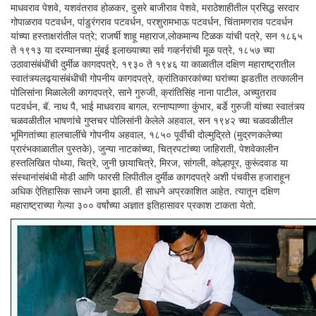
माधवराव पेशवे, यशवंतराव होळकर, दुसरे बाजीराव पेशवे, मराठेशाहीतील प्रसिद्ध सरदार
गोपाळराव पटवर्धन, पांडुरंगराव पटवर्धन, परशुरामभाऊ पटवर्धन, चिंतामणराव पटवर्धन
यांच्या हस्ताक्षरांतील पत्रे; राजर्षी शाहू महाराज,लोकमान्य टिळक यांची पत्रे, सन १८६५
ते १९१३ या दरम्यानच्या मुंबई इलाख्याच्या सर्व गव्हर्नरांची मूळ पत्रे, १८५७ च्या
उठावासंबंधींची दुर्मीळ कागदपत्रे, १९३० ते १९४६ या काळातील दक्षिण महाराष्ट्रातील
स्वातंत्र्यलढ्यासंबंधीची गोपनीय कागदपत्रे, क्रांतिकारकांच्या घरांच्या झडतीत तत्कालीन
पोलिसांना मिळालेली कागदपत्रे, साने गुरुजी, क्रांतिसिंह नाना पाटील, अच्युतराव
पटवर्धन, बॅ. नाथ पै, भाई माधवराव बागल, रत्नाप्पाण्णा कुंभार, बर्डे गुरुजी यांच्या स्वातंत्र्य
चळवळीतील भाषणांचे गुप्तचर पोलिसांनी केलेले अहवाल, सन १९४२ च्या चळवळीतील
भूमिगतांच्या हालचालींचे गोपनीय अहवाल, १८५० पूर्वीची दोल्मुद्रिते (मुद्रणकलेच्या
प्रारंभकाळातील पुस्तके), जुन्या नाटकांच्या, चित्रपटांच्या जाहिराती, पेशवेकालीन
हस्तलिखित पोथ्या, चित्रे, जुनी छायाचित्रे, मिरज, सांगली, कोल्हापूर, कुरूंदवाड या
संस्थानांसंबंधी मोडी आणि फारसी लिपीतील दुर्मीळ कागदपत्रे अशी पंचवीस हजाराहून
अधिक ऐतिहासिक साधने जमा झाली. ही साधने अप्रकाशित आहेत. त्यातून दक्षिण
महाराष्ट्राच्या गेल्या ३०० वर्षांच्या अज्ञात इतिहासावर प्रकाश टाकता येतो.