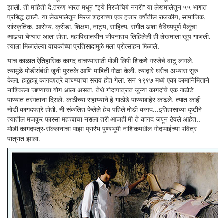
झाली. ती माहिती दै.तरुण भारत मधून "इये मिरजेचिये नगरी" या लेखमालेतून ५५ भागात
प्रसिद्ध झाली. या लेखमालेतून मिरज शहराच्या एक हजार वर्षांतील राजकीय, सामाजिक,
सांस्कृतिक, आरोग्य, क्रीडा, शिक्षण, नाट्य, साहित्य, संगीत अशा वैविध्यपूर्ण पैलूंचा
आढावा घेण्यात आला होता. महाविद्यालयीन जीवनातच लिहिलेली ही लेखमाला खूप गाजली.
त्याला मिळालेल्या वाचकांच्या प्रतिसादामुळे मला प्रोत्साहन मिळाले.
याच काळात ऐतिहासिक कागद वाचण्यासाठी मोडी लिपी शिकणे गरजेचे वाटू लागले.
त्यामुळे मोडीसंबंधी जुनी पुस्तके आणि माहिती गोळा केली. त्याद्वारे घरीच अभ्यास सुरु
केला. हळूहळू कागदपत्रे वाचण्याचा सराव होत गेला. सन १९९७ मध्ये एका कामानिमित्ताने
नाशिकला जाण्याचा योग आला असता, तेथे गोदापात्रात जुन्या कागदांचे एक गाठोडे
पाण्यात तरंगताना दिसले. काठीच्या सहाय्याने हे गाठोडे पाण्याबाहेर काढले. त्यात काही
मोडी कागदपत्रे होती. मी संकलित केलेले हेच पहिले मोडी कागद...इतिहासाच्या दृष्टीने
त्यातील मजकूर फारसा महत्त्वाचा नसला तरी आजही मी ते कागद जपून ठेवले आहेत..
मोडी कागदपत्र-संकलनाचा माझा प्रारंभ पुण्यभूमी नाशिकमधील गोदामाईच्या पवित्र
पात्रात झाला.