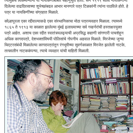
त्यामुळेच लोकमान्यांना या नायकिणींबाबत सहानुभूती होती. सन १९१९ साली नायकिणींनी
दिलेल्या वाढदिवसाच्या शुभेच्छांबद्दल आभार मानणारे पत्र टिळकांनी त्यांना पाठविले होते. हे
पत्र या नायकिणींच्या संग्रहात मिळाले.
कोल्हापूरला एका रद्दीवाल्याकडे एका संस्थानिकाचा मोठा पत्रव्यवहार मिळाला. त्यामध्ये
१८६५ ते १९१३ या काळात झालेल्या मुंबई इलाख्याच्या सर्व गव्हर्नरांची हस्ताक्षरयुक्त
पत्रे आहेत. अशाच एका रद्दीत स्वातंत्र्यलढ्याची अप्रसिद्ध कहाणी सांगणारी पाचशेहून
अधिक कागदपत्रे, देशभक्तांविषयी पोलिसांचे गोपनीय अहवाल मिळाले. मिरजेच्या जुन्या
थिएटरसंबंधी मिळालेल्या कागदपत्रांतून रंगभूमीच्या सुवर्णकाळात मिरजेत झालेली नाटके,
तत्कालीन नाटककंपन्या, त्याचे व्यवहार यांची माहिती मिळाली.