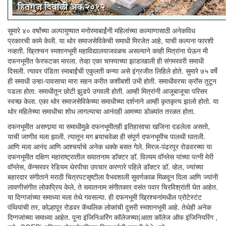
सुमारे ४० वर्षांच्या अल्पायुष्यात मनोरमाबाईंनी महिलांच्या कल्याणासाठी अनेकविध
प्रकारची कामे केली. या थोर समाजसेविकेची समाधी मिरजेत आहे, याची कल्पना फारशी
नव्हती. ख्रिश्चन स्मशानभूमी महाविद्यालयाजवळच असल्याने काही मित्रांना घेऊन मी
दफनभूमीत फेरफटका मारला. तेव्हा एका चाफ्याच्या झाडाखाली ही संगमरवरी समाधी
दिसली. त्यावर पंडिता रमाबाईंची एकुलती कन्या असे इंग्रजीत लिहिले होते. सुमारे ७५ वर्षे
ही समाधी उन्हा-पावसाचा मारा सहन करीत कशीबशी उभी होती. समाधीवरचा क्रॉस तुटून
पडला होता. समाधीतून छोटी झुडपे उगवली होती. आम्ही मित्रांनी आजूबाजूचा परिसर
स्वच्छ केला. एका थोर समाजसेविकेच्या समाधीच्या दर्शनाने आम्ही कृतकृत्य झालो होतो. या
थोर महिलेच्या समाधीचा शोध लागल्याचा आनंदही आमच्या डोळ्यांत तरळत होता.
दफनभूमीत असणार्‍या या समाधीमुळे दफनभूमीतही इतिहासाचा खजिना दडलेला असतो,
याची जाणीव मला झाली. त्यातून मग बर्‍याचवेळा ही संपूर्ण दफनभूमीच पालथी घातली.
आणि मला आनंद आणि आश्चर्याचे अनेक धक्के बसत गेले. मिरज-पंढरपूर रोडवरच्या या
दफनभूमीत दक्षिण महाराष्ट्रातील ख्यातनाम डॉक्टर डॉ. विल्यम वॉन्लेस यांच्या पत्नी मेरी
वॉन्लेस, कॅन्सरवर रेडियम थेरपीचा उपचार करणारे पहिले डॉक्टर डॉ. व्हेल, ज्यांच्या
बहारदार संगीताने मराठी चित्रपटसृष्टीला वैभवशाली सुवर्णकाळ मिळवून दिला आणि ज्यांनी
लावणीसंगीत लोकप्रिय केले, ते ख्यातनाम संगीतकार वसंत पवार चिरविश्रांती घेत आहेत.
या दिग्गजांच्या समाध्या मला तेथे गवसल्या. ही दफनभूमी ख्रिश्चनांमधील प्रोटेस्टंट
पंथियांची तर, कोल्हापूर रोडवर कॅथलिक लोकांची दुसरी स्मशानभूमी आहे. तेथेही अनेक
दिग्गजांच्या समाध्या आहेत. पूना इंजिनिअरिंग कॉलेजच्या(आता कॉलेज ऑफ इंजिनियरिंग ,