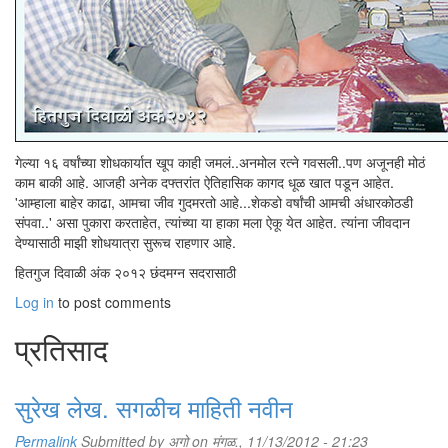
गेल्या १६ वर्षांच्या शोधकार्यात खूप काही जमलं..अनमोल रत्ने गवसली..पण अजूनही मोठं
काम बाकी आहे. आजही अनेक दफ्तरांत ऐतिहासिक कागद धूळ खात पडून आहेत.
'आम्हाला बाहेर काढा, आमचा जीव गुदमरतो आहे...शेकडो वर्षांची आमची अंधारकोठडी
संपवा..' असा पुकारा करताहेत, त्यांच्या या हाका मला ऐकू येत आहेत. त्यांना जीवदान
देण्यासाठी माझी शोधयात्रा सुरूच राहणार आहे.
हितगुज दिवाळी अंक २०१२ छंदमग्न सदरासाठी
Log in
to post comments
प्रतिसाद
सुरेख लेख. सगळीच माहिती नवीन
Permalink
Submitted by
अगो
on मंगळ., 11/13/2012 - 21:23