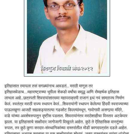
इतिहासात रमायला तसं सगळ्यांनाच आवडतं.. मराठी माणूस तर
इतिहासवेडाच...महाराष्ट्राच्या भूमीला शेकडो वर्षांचा समृद्ध आणि रोमहर्षक इतिहास
लाभला आहे..छत्रपती शिवरायांसारख्या महापराक्रमी राजानं इथं नवं साम्राज्य निर्माण
केलं. स्वतंत्र मराठी राज्य स्थापन केलं...शिवरायांनी स्थापन केलेल्या हिंदवी स्वराज्याच्या
पाऊलखुणा आजही सह्यकड्यातल्या गडकोट किल्ल्यांमधून, गावोगावी असणार्‍या मंदिरे,
वाडे यांच्या अवशेषरुपातून दृष्टीस पडतात. शिवरायांनंतर मराठेशाहीचा विस्तार अटकेपार
झाला. या इतिहासाचे साक्षीदार जागोजागी विखुरले आहेत. कुठे ते ऐतिहासिक वास्तूंच्या
रुपात, तर कुठे कुणा सरदार-संस्थानिकांच्या दफ्तरांतील मोडी कागदपत्रांत दडले आहेत.
इतिहासाचा अभ्यास करताना या मूक साक्षीदारांना शोधावं, जुन्या दफ्तरांतून त्यांचा धांडोळा