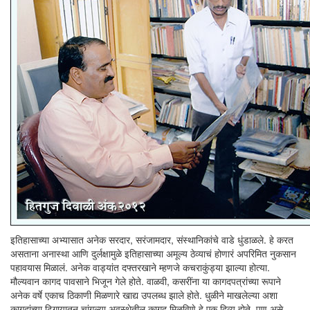
इतिहासाच्या अभ्यासात अनेक सरदार, सरंजामदार, संस्थानिकांचे वाडे धुंडाळले. हे करत
असताना अनास्था आणि दुर्लक्षामुळे इतिहासाच्या अमूल्य ठेव्याचं होणारं अपरिमित नुकसान
पहावयास मिळालं. अनेक वाड्यांत दफ्तरखाने म्हणजे कचराकुंड्या झाल्या होत्या.
मौल्यवान कागद पावसाने भिजून गेले होते. वाळवी, कसरींना या कागदपत्रांच्या रूपाने
अनेक वर्षे एकाच ठिकाणी मिळणारे खाद्य उपलब्ध झाले होते. धुळीने माखलेल्या अशा
कागदांच्या ढिगार्‍यातून चांगल्या अवस्थेतील कागद मिळविणे हे एक दिव्य होते. पण असे