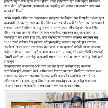
इतिहास पाहून आणि ऐकून स्तब्ध होतात, तेव्हा इतिहासाचा एक प्रेमी म्हणून निश्चितच
आनंद होतो. इतिहासाच्या अभ्यासाचं एक अप्रसिद्ध अंग आपण समाजासमोर आणल्याचं
समाधानही मिळतं.
अशीच कहाणी पानिपतच्या रणसंग्रामात पराक्रम गाजविणार्‍या, पण विस्मृतीत गेलेल्या एका
सरदाराची. मिरजेपासून आठ-दहा किलोमीटर अंतरावरचं कळंबी हे छोटसं गाव. या गावातलं
इनामदार घराणं हे इतिहासप्रसिद्ध घराणं. या घराण्यातल्या तीन पिढ्यांनी पेशवाईतील
विविध लढायात सहभागी होऊन पराक्रम गाजविला. सातारच्या शाहू महाराजांनी या
घराण्याला हे गाव इनाम दिलं होंतं. याच घराण्यातील काळनाक नावाच्या सरदाराने सन
१७६१ साली पानिपत येथे झालेल्या इतिहासप्रसिद्ध लढाईत सहभागी होत पराक्रम
गाजविला. लढता लढता रणांगणावर देह ठेवला. या पराक्रमाची माहिती त्यांच्या आजच्या
पिढीतील वंशजांना नव्हती. इतिहासाच्या शोधयात्रेत या पराक्रमी व्यक्तीसंबंधी कागदपत्रे
मिळाली आणि एका अप्रसिद्ध सरदाराची कहाणी उलगडली. ही कहाणी प्रसिद्ध केली आणि
ती वाचून
शिवप्रतिष्ठानचे संभाजीराव भिडे यांनी आपल्या शेकडो कार्यकर्त्यांसह कळंबीला
धारातीर्थयात्रेचे आयोजन केले. पानिपतकार विश्वास पाटलांना निमंत्रित करण्यात आलं.
इनामदारांच्या देवघरात असणार्‍या चिलखत आणि तत्कालीन अवशेषांचे दर्शन घेऊन
पानिपतकारही भारावले. जुन्या ऐतिहासिक कागदपत्रांतून एका अप्रसिद्ध योद्ध्याचा
पराक्रम साधार समाजासमोर मांडता आला यातच मोठं समाधान होतं.