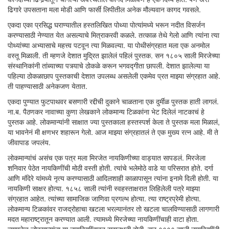
ढिगारे उपसताना मला मोडी आणि फार्सी लिपीतील अनेक मौल्यवान कागद गवसले.
एकदा एका प्रसिद्ध घराण्यातील हस्तलिखित पोथ्या पोत्यांमध्ये भरून नदीत विसर्जन
करण्यासाठी नेण्यात येत असल्याचे मित्राकरवी कळले. तत्काळ तेथे गेलो आणि त्यांना त्या
पोथ्यांच्या अभ्यासाचे महत्त्व पटवून त्या मिळवल्या. या पोथीसंग्रहात मला एक अनमोल
वस्तू मिळाली. ती म्हणजे देशात मुद्रित झालेलं पहिलं पुस्तक. सन १८०५ साली मिरजेच्या
संस्थानिकांनी तांब्याच्या पत्र्याचे ठोकळे करून भगवद्गीता छापली. देशात झालेल्या या
पहिल्या ठोकळाछाप पुस्तकाची देशात उपलब्ध असलेली एकमेव प्रत माझ्या संग्रहात आहे.
ती पाहण्यासाठी अनेकजण येतात.
एकदा पुण्यात फुटपाथवर बसणारी रद्दीची दुकाने चाळताना एक दुर्मीळ पुस्तक हाती लागलं.
ना.ब. पैठणकर नावाच्या कुणा लेखकाने लोकमान्य टिळकांना भेट दिलेलं नाटकाचं हे
पुस्तक आहे. लोकमान्यांनी साक्षात ज्या पुस्तकाला हस्तस्पर्श केला ते पुस्तक मला मिळालं,
या भावनेनं मी क्षणभर शहारून गेलो. आज माझ्या संग्रहातलं ते एक मुख्य रत्न आहे. मी ते
जीवापाड जपलंय.
लोकमान्यांचं असंच एक पत्र मला मिरजेत नायकिणीच्या वाड्यात सापडलं. मिरजेला
शनिवार पेठेत नायकिणींची मोठी वस्ती होती. त्यांचे भलेमोठे वाडे या परिसरात होते. दर्गा
आणि मंदिरे यांमध्ये नृत्य करण्यासाठी आदिलशाही काळापासून त्यांना इनामे दिली होती. या
नायकिणी साक्षर होत्या. १८५८ साली त्यांनी स्वहस्ताक्षरात लिहिलेली पत्रे माझ्या
संग्रहात आहेत. त्यांच्या सामाजिक जाणिवा प्रगल्भ होत्या. त्या राष्ट्रप्रेमी होत्या.
लोकमान्य टिळकांवर राजद्रोहाचा खटला भरल्यानंतर तो खटला चालविण्यासाठी लागणारी
मदत महाराष्ट्रातून करण्यात आली. त्यामध्ये मिरजेच्या नायकिणींचाही वाटा होता.