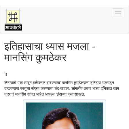
Skip
Toggl
to
naviga
main
content
इतिहासाचा ध्यास मजला -
मानसिंग कुमठेकर
'इ
तिहासाचे पंख लावून वर्तमानात वावरणार्‍या' मानसिंग कुमठेकरांना इतिहास उलगडून
दाखवणार्‍या वस्तूंचा संग्रह करण्याचा छंद जडला. सांगलीत तरुण भारत दैनिकात काम
करणारे मानसिंग सांगत आहेत आपल्या छंदाच्या प्रवासाबद्दल.