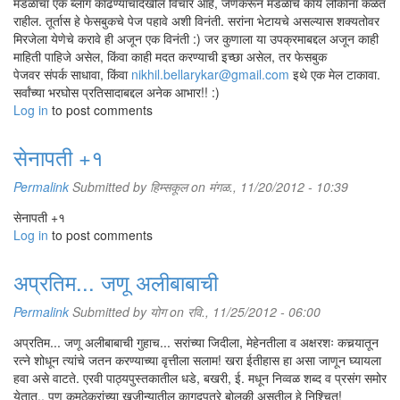
मंडळाचा एक ब्लॉग काढण्याचादेखील विचार आहे, जेणेकरून मंडळाचे कार्य लोकांना कळत
राहील. तूर्तास हे फेसबुकचे पेज पहावे अशी विनंती. सरांना भेटायचे असल्यास शक्यतोवर
मिरजेला येणेचे करावे ही अजून एक विनंती :) जर कुणाला या उपक्रमाबद्दल अजून काही
माहिती पाहिजे असेल, किंवा काही मदत करण्याची इच्छा असेल, तर फेसबुक
पेजवर संपर्क साधावा, किंवा
nikhil.bellarykar@gmail.com
इथे एक मेल टाकावा.
सर्वांच्या भरघोस प्रतिसादाबद्दल अनेक आभार!! :)
Log in
to post comments
सेनापती +१
Permalink
Submitted by
हिम्सकूल
on मंगळ., 11/20/2012 - 10:39
सेनापती +१
Log in
to post comments
अप्रतिम... जणू अलीबाबाची
Permalink
Submitted by
योग
on रवि., 11/25/2012 - 06:00
अप्रतिम... जणू अलीबाबाची गुहाच... सरांच्या जिदीला, मेहेनतीला व अक्षरशः कचर्‍यातून
रत्ने शोधून त्यांचे जतन करण्याच्या वृत्तीला सलाम! खरा ईतीहास हा असा जाणून घ्यायला
हवा असे वाटते. एरवी पाठ्यपुस्तकातील धडे, बखरी, ई. मधून निव्वळ शब्द व प्रसंग समोर
येतात.. पण कुमठेकरांच्या खजीन्यातील कागदपत्रे बोलकी असतील हे निश्चित!