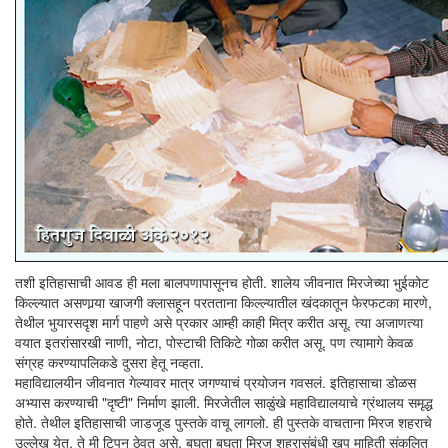
तशी इतिहासाची आवड ही मला बालपणापासूनच होती. शालेय जीवनात मिरजेच्या भुईकोट
किल्ल्यात असणार्‍या खाजगी क्लासहून परतताना किल्ल्यातील खंदकातून फेरफटका मारणे,
तेथील भुयारसदृश मार्ग पाहणे असे प्रकार आम्ही काही मित्र करीत असू. त्या अजाणत्या
वयात इतरांसारखी नाणी, नोटा, पोस्टाची तिकिटे गोळा करीत असू. पण त्यामागे केवळ
संग्रह करण्यापलिकडे दुसरा हेतू नव्हता.
महाविद्यालयीन जीवनात गेल्यावर मात्र जगण्याचं प्रयोजन गवसलं. इतिहासाचा डोळस
अभ्यास करण्याची "दृष्टी" निर्माण झाली. मिरजेतील साळुंखे महाविद्यालयाचे ग्रंथालय समृद्ध
होते. तेथील इतिहासाची जाडजूड पुस्तके वाचू लागलो. ही पुस्तके वाचताना मिरज शहराचे
उल्लेख येत, ते मी टिपून ठेवत असे. बघता बघता मिरज शहरासंबंधी खूप माहिती संकलित