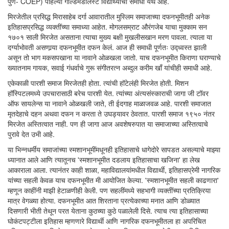
पुणे- COEP) पहिल्या गोल्डमेडलिस्ट विद्यार्थ्याची समाधी येथे आहे.
मिरजेतील प्रसिद्ध मिरासाहेब दर्गा आवारातील मुस्लिम समाजाच्या दफनभूमीतही अनेक
इतिहासप्रसिद्ध व्यक्तींच्या समाध्या आहेत. मोगलसम्राट औरंगजेब याचा मुक्काम सन
१७०१ साली मिरजेत असताना त्याचा मुख्य बक्षी मुखलीसखान मरण पावला. त्याला या
दर्ग्याभोवती असणार्‍या दफनभूमीत दफन केलं. आज ही समाधी पूर्णतः उद्ध्वस्त झाली
असून तो भाग मकसपखाना या नावाने ओळखला जातो. याच दफनभूमीत किराणा घराण्याचे
ख्यातनाम गायक, सवाई गंधर्वाचे गुरू संगीतरत्न अब्दुल करीम खाँ यांचीही समाधी आहे.
एकेकाळी पारशी समाज मिरजेतही होता. त्यांची हॉटेलंही मिरजेत होती. मिशन
हॉस्पिटलमध्ये उपचारासाठी बरेच पारशी येत. त्यांच्या अंत्यसंस्काराची जागा जी टॉवर
ऑफ सायलेन्स या नावाने ओळखली जाते, ती ईदगाह माळाजवळ आहे. पारशी समाजात
मृतदेहाचे दहन अथवा दफन न करता ते उघड्यावर ठेवतात. पारशी समाज १९५० नंतर
मिरजेत अस्तित्वात नाही. पण ही जागा आज अवशेषरुपात या समाजाच्या अस्तित्वाचे
पुरावे देत उभी आहे.
या भिन्नधर्मीय समाजांच्या स्मशानभूमींमधूनही इतिहासाचे धागेदोरे सापडत असल्याचे माझ्या
ध्यानात आले आणि त्यातूनच 'स्मशानभूमीत दडलाय इतिहासाचा खजिना' हा लेख
आकाराला आला. त्यानंतर काही शाळा, महाविद्यालयांमधील विद्यार्थी, इतिहासप्रेमी नागरिक
यांच्या सहली केवळ याच दफनभूमीत मी आयोजित केल्या. 'स्मशानभूमीत सहली काढणारा'
म्हणून काहींनी माझी हेटाळणीही केली. पण सहलींमध्ये सहभागी व्यक्तींच्या प्रतिक्रिया
मात्र वेगळ्या होत्या. दफनभूमीत आत शिरताना प्रत्येकाच्या मनात आणि डोळ्यात
दिसणारी भीती तेथून परत येताना कुठच्या कुठे पळालेली दिसे. त्याच त्या इतिहासाच्या
घोकंटपट्टीला इतिहास म्हणणारे विद्यार्थी आणि नागरिक दफनभूमीतला हा अपरिचित