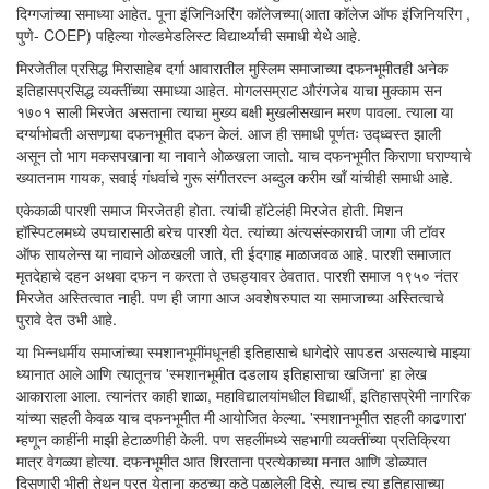
दिग्गजांच्या समाध्या आहेत. पूना इंजिनिअरिंग कॉलेजच्या(आता कॉलेज ऑफ इंजिनियरिंग ,
पुणे- COEP) पहिल्या गोल्डमेडलिस्ट विद्यार्थ्याची समाधी येथे आहे.
मिरजेतील प्रसिद्ध मिरासाहेब दर्गा आवारातील मुस्लिम समाजाच्या दफनभूमीतही अनेक
इतिहासप्रसिद्ध व्यक्तींच्या समाध्या आहेत. मोगलसम्राट औरंगजेब याचा मुक्काम सन
१७०१ साली मिरजेत असताना त्याचा मुख्य बक्षी मुखलीसखान मरण पावला. त्याला या
दर्ग्याभोवती असणार्‍या दफनभूमीत दफन केलं. आज ही समाधी पूर्णतः उद्ध्वस्त झाली
असून तो भाग मकसपखाना या नावाने ओळखला जातो. याच दफनभूमीत किराणा घराण्याचे
ख्यातनाम गायक, सवाई गंधर्वाचे गुरू संगीतरत्न अब्दुल करीम खाँ यांचीही समाधी आहे.
एकेकाळी पारशी समाज मिरजेतही होता. त्यांची हॉटेलंही मिरजेत होती. मिशन
हॉस्पिटलमध्ये उपचारासाठी बरेच पारशी येत. त्यांच्या अंत्यसंस्काराची जागा जी टॉवर
ऑफ सायलेन्स या नावाने ओळखली जाते, ती ईदगाह माळाजवळ आहे. पारशी समाजात
मृतदेहाचे दहन अथवा दफन न करता ते उघड्यावर ठेवतात. पारशी समाज १९५० नंतर
मिरजेत अस्तित्वात नाही. पण ही जागा आज अवशेषरुपात या समाजाच्या अस्तित्वाचे
पुरावे देत उभी आहे.
या भिन्नधर्मीय समाजांच्या स्मशानभूमींमधूनही इतिहासाचे धागेदोरे सापडत असल्याचे माझ्या
ध्यानात आले आणि त्यातूनच 'स्मशानभूमीत दडलाय इतिहासाचा खजिना' हा लेख
आकाराला आला. त्यानंतर काही शाळा, महाविद्यालयांमधील विद्यार्थी, इतिहासप्रेमी नागरिक
यांच्या सहली केवळ याच दफनभूमीत मी आयोजित केल्या. 'स्मशानभूमीत सहली काढणारा'
म्हणून काहींनी माझी हेटाळणीही केली. पण सहलींमध्ये सहभागी व्यक्तींच्या प्रतिक्रिया
मात्र वेगळ्या होत्या. दफनभूमीत आत शिरताना प्रत्येकाच्या मनात आणि डोळ्यात
दिसणारी भीती तेथून परत येताना कुठच्या कुठे पळालेली दिसे. त्याच त्या इतिहासाच्या