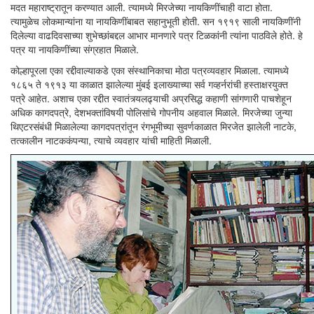
मदत महाराष्ट्रातून करण्यात आली. त्यामध्ये मिरजेच्या नायकिणींचाही वाटा होता.
त्यामुळेच लोकमान्यांना या नायकिणींबाबत सहानुभूती होती. सन १९१९ साली नायकिणींनी
दिलेल्या वाढदिवसाच्या शुभेच्छांबद्दल आभार मानणारे पत्र टिळकांनी त्यांना पाठविले होते. हे
पत्र या नायकिणींच्या संग्रहात मिळाले.
कोल्हापूरला एका रद्दीवाल्याकडे एका संस्थानिकाचा मोठा पत्रव्यवहार मिळाला. त्यामध्ये
१८६५ ते १९१३ या काळात झालेल्या मुंबई इलाख्याच्या सर्व गव्हर्नरांची हस्ताक्षरयुक्त
पत्रे आहेत. अशाच एका रद्दीत स्वातंत्र्यलढ्याची अप्रसिद्ध कहाणी सांगणारी पाचशेहून
अधिक कागदपत्रे, देशभक्तांविषयी पोलिसांचे गोपनीय अहवाल मिळाले. मिरजेच्या जुन्या
थिएटरसंबंधी मिळालेल्या कागदपत्रांतून रंगभूमीच्या सुवर्णकाळात मिरजेत झालेली नाटके,
तत्कालीन नाटककंपन्या, त्याचे व्यवहार यांची माहिती मिळाली.