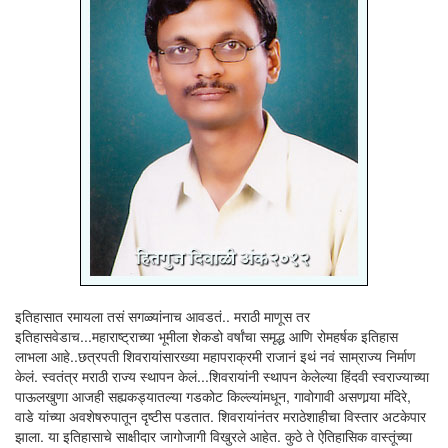
इतिहासात रमायला तसं सगळ्यांनाच आवडतं.. मराठी माणूस तर
इतिहासवेडाच...महाराष्ट्राच्या भूमीला शेकडो वर्षांचा समृद्ध आणि रोमहर्षक इतिहास
लाभला आहे..छत्रपती शिवरायांसारख्या महापराक्रमी राजानं इथं नवं साम्राज्य निर्माण
केलं. स्वतंत्र मराठी राज्य स्थापन केलं...शिवरायांनी स्थापन केलेल्या हिंदवी स्वराज्याच्या
पाऊलखुणा आजही सह्यकड्यातल्या गडकोट किल्ल्यांमधून, गावोगावी असणार्‍या मंदिरे,
वाडे यांच्या अवशेषरुपातून दृष्टीस पडतात. शिवरायांनंतर मराठेशाहीचा विस्तार अटकेपार
झाला. या इतिहासाचे साक्षीदार जागोजागी विखुरले आहेत. कुठे ते ऐतिहासिक वास्तूंच्या