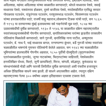
आज माझ्या संग्रहात शिवपूर्वकालातील मोडी लिपीतील सनदा, इब्राहिम दिलशाह, अली
अदिलशाह, महंमद अदिलशाह यांच्या काळातील कागदपत्रे; थोरले माधवराव पेशवे, सवाई
माधवराव पेशवे, यशवंतराव होळकर, दुसरे बाजीराव पेशवे, मराठेशाहीतील प्रसिद्ध सरदार
गोपाळराव पटवर्धन, पांडुरंगराव पटवर्धन, परशुरामभाऊ पटवर्धन, चिंतामणराव पटवर्धन
यांच्या हस्ताक्षरांतील पत्रे; राजर्षी शाहू महाराज,लोकमान्य टिळक यांची पत्रे, सन १८६५
ते १९१३ या दरम्यानच्या मुंबई इलाख्याच्या सर्व गव्हर्नरांची मूळ पत्रे, १८५७ च्या
उठावासंबंधींची दुर्मीळ कागदपत्रे, १९३० ते १९४६ या काळातील दक्षिण महाराष्ट्रातील
स्वातंत्र्यलढ्यासंबंधीची गोपनीय कागदपत्रे, क्रांतिकारकांच्या घरांच्या झडतीत तत्कालीन
पोलिसांना मिळालेली कागदपत्रे, साने गुरुजी, क्रांतिसिंह नाना पाटील, अच्युतराव
पटवर्धन, बॅ. नाथ पै, भाई माधवराव बागल, रत्नाप्पाण्णा कुंभार, बर्डे गुरुजी यांच्या स्वातंत्र्य
चळवळीतील भाषणांचे गुप्तचर पोलिसांनी केलेले अहवाल, सन १९४२ च्या चळवळीतील
भूमिगतांच्या हालचालींचे गोपनीय अहवाल, १८५० पूर्वीची दोल्मुद्रिते (मुद्रणकलेच्या
प्रारंभकाळातील पुस्तके), जुन्या नाटकांच्या, चित्रपटांच्या जाहिराती, पेशवेकालीन
हस्तलिखित पोथ्या, चित्रे, जुनी छायाचित्रे, मिरज, सांगली, कोल्हापूर, कुरूंदवाड या
संस्थानांसंबंधी मोडी आणि फारसी लिपीतील दुर्मीळ कागदपत्रे अशी पंचवीस हजाराहून
अधिक ऐतिहासिक साधने जमा झाली. ही साधने अप्रकाशित आहेत. त्यातून दक्षिण
महाराष्ट्राच्या गेल्या ३०० वर्षांच्या अज्ञात इतिहासावर प्रकाश टाकता येतो.