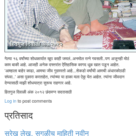
गेल्या १६ वर्षांच्या शोधकार्यात खूप काही जमलं..अनमोल रत्ने गवसली..पण अजूनही मोठं
काम बाकी आहे. आजही अनेक दफ्तरांत ऐतिहासिक कागद धूळ खात पडून आहेत.
'आम्हाला बाहेर काढा, आमचा जीव गुदमरतो आहे...शेकडो वर्षांची आमची अंधारकोठडी
संपवा..' असा पुकारा करताहेत, त्यांच्या या हाका मला ऐकू येत आहेत. त्यांना जीवदान
देण्यासाठी माझी शोधयात्रा सुरूच राहणार आहे.
हितगुज दिवाळी अंक २०१२ छंदमग्न सदरासाठी
Log in
to post comments
प्रतिसाद
सुरेख लेख. सगळीच माहिती नवीन