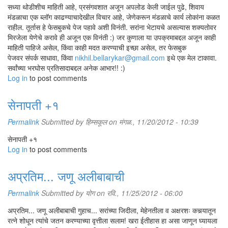
सध्या थोडीशीच माहिती आहे, प्रसंगवशात अजून अपलोड केली जाईल पुढे, शिवाय
मंडळाचा एक ब्लॉग काढण्याचादेखील विचार आहे, जेणेकरून मंडळाचे कार्य लोकांना कळत
राहील. तूर्तास हे फेसबुकचे पेज पहावे अशी विनंती. सरांना भेटायचे असल्यास शक्यतोवर
मिरजेला येणेचे करावे ही अजून एक विनंती :) जर कुणाला या उपक्रमाबद्दल अजून काही
माहिती पाहिजे असेल, किंवा काही मदत करण्याची इच्छा असेल, तर फेसबुक
पेजवर संपर्क साधावा, किंवा
nikhil.bellarykar@gmail.com
इथे एक मेल टाकावा.
सर्वांच्या भरघोस प्रतिसादाबद्दल अनेक आभार!! :)
Log in
to post comments
सेनापती +१
Permalink
Submitted by
हिम्सकूल
on मंगळ., 11/20/2012 - 10:39
सेनापती +१
Log in
to post comments
अप्रतिम... जणू अलीबाबाची
Permalink
Submitted by
योग
on रवि., 11/25/2012 - 06:00
अप्रतिम... जणू अलीबाबाची गुहाच... सरांच्या जिदीला, मेहेनतीला व अक्षरशः कचर्‍यातून
रत्ने शोधून त्यांचे जतन करण्याच्या वृत्तीला सलाम! खरा ईतीहास हा असा जाणून घ्यायला