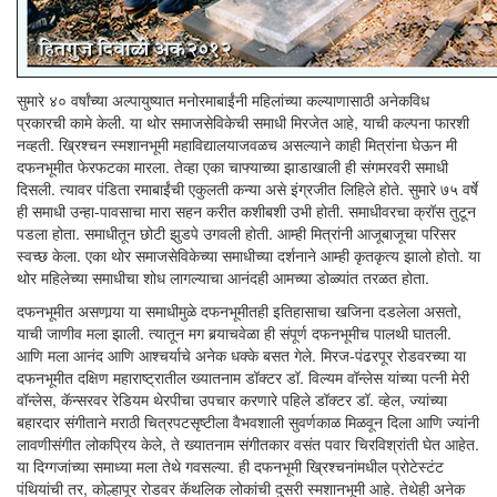
सुमारे ४० वर्षांच्या अल्पायुष्यात मनोरमाबाईंनी महिलांच्या कल्याणासाठी अनेकविध
प्रकारची कामे केली. या थोर समाजसेविकेची समाधी मिरजेत आहे, याची कल्पना फारशी
नव्हती. ख्रिश्चन स्मशानभूमी महाविद्यालयाजवळच असल्याने काही मित्रांना घेऊन मी
दफनभूमीत फेरफटका मारला. तेव्हा एका चाफ्याच्या झाडाखाली ही संगमरवरी समाधी
दिसली. त्यावर पंडिता रमाबाईंची एकुलती कन्या असे इंग्रजीत लिहिले होते. सुमारे ७५ वर्षे
ही समाधी उन्हा-पावसाचा मारा सहन करीत कशीबशी उभी होती. समाधीवरचा क्रॉस तुटून
पडला होता. समाधीतून छोटी झुडपे उगवली होती. आम्ही मित्रांनी आजूबाजूचा परिसर
स्वच्छ केला. एका थोर समाजसेविकेच्या समाधीच्या दर्शनाने आम्ही कृतकृत्य झालो होतो. या
थोर महिलेच्या समाधीचा शोध लागल्याचा आनंदही आमच्या डोळ्यांत तरळत होता.
दफनभूमीत असणार्‍या या समाधीमुळे दफनभूमीतही इतिहासाचा खजिना दडलेला असतो,
याची जाणीव मला झाली. त्यातून मग बर्‍याचवेळा ही संपूर्ण दफनभूमीच पालथी घातली.
आणि मला आनंद आणि आश्चर्याचे अनेक धक्के बसत गेले. मिरज-पंढरपूर रोडवरच्या या
दफनभूमीत दक्षिण महाराष्ट्रातील ख्यातनाम डॉक्टर डॉ. विल्यम वॉन्लेस यांच्या पत्नी मेरी
वॉन्लेस, कॅन्सरवर रेडियम थेरपीचा उपचार करणारे पहिले डॉक्टर डॉ. व्हेल, ज्यांच्या
बहारदार संगीताने मराठी चित्रपटसृष्टीला वैभवशाली सुवर्णकाळ मिळवून दिला आणि ज्यांनी
लावणीसंगीत लोकप्रिय केले, ते ख्यातनाम संगीतकार वसंत पवार चिरविश्रांती घेत आहेत.
या दिग्गजांच्या समाध्या मला तेथे गवसल्या. ही दफनभूमी ख्रिश्चनांमधील प्रोटेस्टंट
पंथियांची तर, कोल्हापूर रोडवर कॅथलिक लोकांची दुसरी स्मशानभूमी आहे. तेथेही अनेक