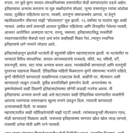
रुपात, तर कुठे कुणा सरदार-संस्थानिकांच्या दफ्तरांतील मोडी कागदपत्रांत दडले आहेत.
इतिहासाचा अभ्यास करताना या मूक साक्षीदारांना शोधावं, जुन्या दफ्तरांतून त्यांचा धांडोळा
घ्यावा, दुर्लक्षित राहिलेल्या घटना, व्यक्ती, वास्तूंना समाजासमोर आणावं, या हेतूने
महाविद्यालयीन जीवनात माझी "शोधयात्रा" सुरु झाली. १६ वर्षांच्या या यात्रेत खूप काही
गवसलं. अमोल कार्य करूनही आजवर दुर्लक्षित राहिलेल्या आणि विस्मृतीत गेलेल्या व्यक्ती,
आजवर अपरिचित असणार्‍या घटना, वास्तू, समाध्या, इतिहासप्रसिद्ध व्यक्तींची
स्वहस्ताक्षरांतील शेकडो पत्रं असं बरंच काहीबाही मिळत गेलं..त्यातून स्थानिक
इतिहासाचे धागे नव्याने जोडता आले..
इतिहासवेडातून झालेली भटकंती ही बहुतांशी दक्षिण महाराष्ट्रातच झाली. या भटकंतीत या
भागातले विविध संस्थानिक, सरदार-सरंजामदारांचे राजवाडे, मंदिरे, मठ, मशिदी, दर्गे,
दफनभूमी, बारव, घाट यांचा अभ्यास करता आला. त्यासंबंधीची कागदपत्रे आणि वास्तूंची
दुरवस्था पाहायला मिळाली. ऐतिहासिक माहिती मिळवताना कुणी संशयाच्या नजरेने पाहिले,
कुणी भीतीपोटी कागदपत्रे दाखविण्यास टाळाटाळ केली. काहींनी तर, मौल्यवान अशी
कागदपत्रे जाळून टाकली. दुर्मीळ हस्तलिखिते कृष्णार्पण केली. अनास्थेच्या या
कृष्णमेघांमध्ये काही ठिकाणी इतिहासप्रेमाच्या सोनेरी कडाही नजरेस आल्या. मी
इतिहासाचा अभ्यास करतो आहे असे म्हटल्यावर काही ऐतिहासिक घराण्यातील व्यक्तींनी
आपल्या घराण्याचा दफ्तरखाना खुल्या मनाने उघडून दिला. त्यातली कागदपत्रे
अभ्यासासाठी दिली. या काळात
महाराष्ट्रातील काही रद्दीविक्रेत्यांशी माझी गट्टी जमली. त्यांच्याकडूनही मौल्यवान ग्रंथ,
मोडी कागदपत्रे मिळवता आली. जसजसा इतिहासाच्या सागरात खोल खोल जाऊ लागलो,
तसतशी अनेक मोती आणि रत्ने गवसली.