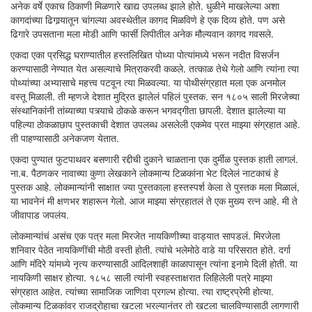
अनेक वर्षे एकाच ठिकाणी मिळणारे खाद्य उपलब्ध झाले होते. धुळीने माखलेल्या अशा
कागदांच्या ढिगार्‍यातून चांगल्या अवस्थेतील कागद मिळविणे हे एक दिव्य होते. पण असे
ढिगारे उपसताना मला मोडी आणि फार्सी लिपीतील अनेक मौल्यवान कागद गवसले.
एकदा एका प्रसिद्ध घराण्यातील हस्तलिखित पोथ्या पोत्यांमध्ये भरून नदीत विसर्जन
करण्यासाठी नेण्यात येत असल्याचे मित्राकरवी कळले. तत्काळ तेथे गेलो आणि त्यांना त्या
पोथ्यांच्या अभ्यासाचे महत्त्व पटवून त्या मिळवल्या. या पोथीसंग्रहात मला एक अनमोल
वस्तू मिळाली. ती म्हणजे देशात मुद्रित झालेलं पहिलं पुस्तक. सन १८०५ साली मिरजेच्या
संस्थानिकांनी तांब्याच्या पत्र्याचे ठोकळे करून भगवद्गीता छापली. देशात झालेल्या या
पहिल्या ठोकळाछाप पुस्तकाची देशात उपलब्ध असलेली एकमेव प्रत माझ्या संग्रहात आहे.
ती पाहण्यासाठी अनेकजण येतात.
एकदा पुण्यात फुटपाथवर बसणारी रद्दीची दुकाने चाळताना एक दुर्मीळ पुस्तक हाती लागलं.
ना.ब. पैठणकर नावाच्या कुणा लेखकाने लोकमान्य टिळकांना भेट दिलेलं नाटकाचं हे
पुस्तक आहे. लोकमान्यांनी साक्षात ज्या पुस्तकाला हस्तस्पर्श केला ते पुस्तक मला मिळालं,
या भावनेनं मी क्षणभर शहारून गेलो. आज माझ्या संग्रहातलं ते एक मुख्य रत्न आहे. मी ते
जीवापाड जपलंय.
लोकमान्यांचं असंच एक पत्र मला मिरजेत नायकिणीच्या वाड्यात सापडलं. मिरजेला
शनिवार पेठेत नायकिणींची मोठी वस्ती होती. त्यांचे भलेमोठे वाडे या परिसरात होते. दर्गा
आणि मंदिरे यांमध्ये नृत्य करण्यासाठी आदिलशाही काळापासून त्यांना इनामे दिली होती. या
नायकिणी साक्षर होत्या. १८५८ साली त्यांनी स्वहस्ताक्षरात लिहिलेली पत्रे माझ्या
संग्रहात आहेत. त्यांच्या सामाजिक जाणिवा प्रगल्भ होत्या. त्या राष्ट्रप्रेमी होत्या.
लोकमान्य टिळकांवर राजद्रोहाचा खटला भरल्यानंतर तो खटला चालविण्यासाठी लागणारी