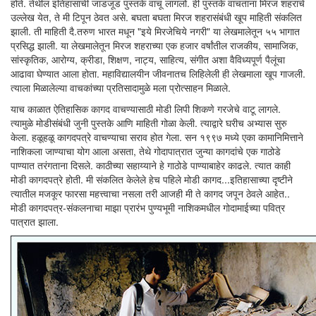
होते. तेथील इतिहासाची जाडजूड पुस्तके वाचू लागलो. ही पुस्तके वाचताना मिरज शहराचे
उल्लेख येत, ते मी टिपून ठेवत असे. बघता बघता मिरज शहरासंबंधी खूप माहिती संकलित
झाली. ती माहिती दै.तरुण भारत मधून "इये मिरजेचिये नगरी" या लेखमालेतून ५५ भागात
प्रसिद्ध झाली. या लेखमालेतून मिरज शहराच्या एक हजार वर्षांतील राजकीय, सामाजिक,
सांस्कृतिक, आरोग्य, क्रीडा, शिक्षण, नाट्य, साहित्य, संगीत अशा वैविध्यपूर्ण पैलूंचा
आढावा घेण्यात आला होता. महाविद्यालयीन जीवनातच लिहिलेली ही लेखमाला खूप गाजली.
त्याला मिळालेल्या वाचकांच्या प्रतिसादामुळे मला प्रोत्साहन मिळाले.
याच काळात ऐतिहासिक कागद वाचण्यासाठी मोडी लिपी शिकणे गरजेचे वाटू लागले.
त्यामुळे मोडीसंबंधी जुनी पुस्तके आणि माहिती गोळा केली. त्याद्वारे घरीच अभ्यास सुरु
केला. हळूहळू कागदपत्रे वाचण्याचा सराव होत गेला. सन १९९७ मध्ये एका कामानिमित्ताने
नाशिकला जाण्याचा योग आला असता, तेथे गोदापात्रात जुन्या कागदांचे एक गाठोडे
पाण्यात तरंगताना दिसले. काठीच्या सहाय्याने हे गाठोडे पाण्याबाहेर काढले. त्यात काही
मोडी कागदपत्रे होती. मी संकलित केलेले हेच पहिले मोडी कागद...इतिहासाच्या दृष्टीने
त्यातील मजकूर फारसा महत्त्वाचा नसला तरी आजही मी ते कागद जपून ठेवले आहेत..
मोडी कागदपत्र-संकलनाचा माझा प्रारंभ पुण्यभूमी नाशिकमधील गोदामाईच्या पवित्र
पात्रात झाला.