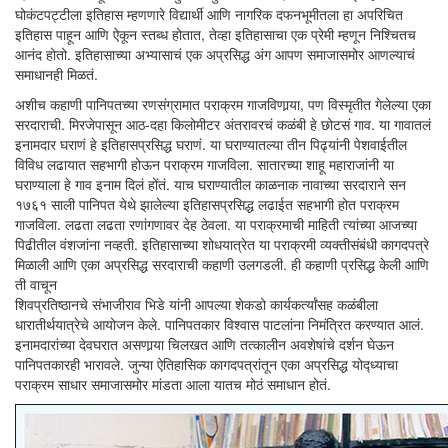
घोकंटपट्टीला इतिहास म्हणणारे विद्यार्थी आणि नागरिक दफनभूमीतला हा अपरिचित
इतिहास पाहून आणि ऐकून स्तब्ध होतात, तेव्हा इतिहासाचा एक प्रेमी म्हणून निश्चितच
आनंद होतो. इतिहासाच्या अभ्यासाचं एक अप्रसिद्ध अंग आपण समाजासमोर आणल्याचं
समाधानही मिळतं.
अशीच कहाणी पानिपतच्या रणसंग्रामात पराक्रम गाजविणार्‍या, पण विस्मृतीत गेलेल्या एका
सरदाराची. मिरजेपासून आठ-दहा किलोमीटर अंतरावरचं कळंबी हे छोटसं गाव. या गावातलं
इनामदार घराणं हे इतिहासप्रसिद्ध घराणं. या घराण्यातल्या तीन पिढ्यांनी पेशवाईतील
विविध लढायात सहभागी होऊन पराक्रम गाजविला. सातारच्या शाहू महाराजांनी या
घराण्याला हे गाव इनाम दिलं होंतं. याच घराण्यातील काळनाक नावाच्या सरदाराने सन
१७६१ साली पानिपत येथे झालेल्या इतिहासप्रसिद्ध लढाईत सहभागी होत पराक्रम
गाजविला. लढता लढता रणांगणावर देह ठेवला. या पराक्रमाची माहिती त्यांच्या आजच्या
पिढीतील वंशजांना नव्हती. इतिहासाच्या शोधयात्रेत या पराक्रमी व्यक्तीसंबंधी कागदपत्रे
मिळाली आणि एका अप्रसिद्ध सरदाराची कहाणी उलगडली. ही कहाणी प्रसिद्ध केली आणि
ती वाचून
शिवप्रतिष्ठानचे संभाजीराव भिडे यांनी आपल्या शेकडो कार्यकर्त्यांसह कळंबीला
धारातीर्थयात्रेचे आयोजन केले. पानिपतकार विश्वास पाटलांना निमंत्रित करण्यात आलं.
इनामदारांच्या देवघरात असणार्‍या चिलखत आणि तत्कालीन अवशेषांचे दर्शन घेऊन
पानिपतकारही भारावले. जुन्या ऐतिहासिक कागदपत्रांतून एका अप्रसिद्ध योद्ध्याचा
पराक्रम साधार समाजासमोर मांडता आला यातच मोठं समाधान होतं.