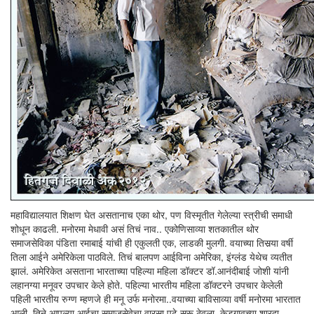
महाविद्यालयात शिक्षण घेत असतानाच एका थोर, पण विस्मृतीत गेलेल्या स्त्रीची समाधी
शोधून काढली. मनोरमा मेधावी असं तिचं नाव.. एकोणिसाव्या शतकातील थोर
समाजसेविका पंडिता रमाबाई यांची ही एकुलती एक, लाडकी मुलगी. वयाच्या तिसर्‍या वर्षी
तिला आईने अमेरिकेला पाठविले. तिचं बालपण आईविना अमेरिका, इंग्लंड येथेच व्यतीत
झालं. अमेरिकेत असताना भारताच्या पहिल्या महिला डॉक्टर डॉ.आनंदीबाई जोशी यांनी
लहानग्या मनूवर उपचार केले होते. पहिल्या भारतीय महिला डॉक्टरने उपचार केलेली
पहिली भारतीय रुग्ण म्हणजे ही मनू उर्फ मनोरमा..वयाच्या बाविसाव्या वर्षी मनोरमा भारतात
आली. तिने आपल्या आईचा समाजसेवेचा वारसा पुढे सुरू ठेवला. केडगावच्या शारदा