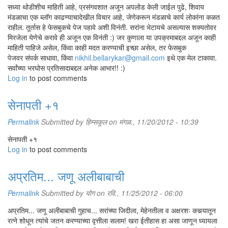
सध्या थोडीशीच माहिती आहे, प्रसंगवशात अजून अपलोड केली जाईल पुढे, शिवाय
मंडळाचा एक ब्लॉग काढण्याचादेखील विचार आहे, जेणेकरून मंडळाचे कार्य लोकांना कळत
राहील. तूर्तास हे फेसबुकचे पेज पहावे अशी विनंती. सरांना भेटायचे असल्यास शक्यतोवर
मिरजेला येणेचे करावे ही अजून एक विनंती :) जर कुणाला या उपक्रमाबद्दल अजून काही
माहिती पाहिजे असेल, किंवा काही मदत करण्याची इच्छा असेल, तर फेसबुक
पेजवर संपर्क साधावा, किंवा
nikhil.bellarykar@gmail.com
इथे एक मेल टाकावा.
सर्वांच्या भरघोस प्रतिसादाबद्दल अनेक आभार!! :)
Log in
to post comments
सेनापती +१
Permalink
Submitted by
हिम्सकूल
on मंगळ., 11/20/2012 - 10:39
सेनापती +१
Log in
to post comments
अप्रतिम... जणू अलीबाबाची
Permalink
Submitted by
योग
on रवि., 11/25/2012 - 06:00
अप्रतिम... जणू अलीबाबाची गुहाच... सरांच्या जिदीला, मेहेनतीला व अक्षरशः कचर्‍यातून
रत्ने शोधून त्यांचे जतन करण्याच्या वृत्तीला सलाम! खरा ईतीहास हा असा जाणून घ्यायला