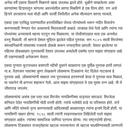
अनेक वर्षे एकाच ठिकाणी मिळणारे खाद्य उपलब्ध झाले होते. धुळीने माखलेल्या अशा
कागदांच्या ढिगार्‍यातून चांगल्या अवस्थेतील कागद मिळविणे हे एक दिव्य होते. पण असे
ढिगारे उपसताना मला मोडी आणि फार्सी लिपीतील अनेक मौल्यवान कागद गवसले.
एकदा एका प्रसिद्ध घराण्यातील हस्तलिखित पोथ्या पोत्यांमध्ये भरून नदीत विसर्जन
करण्यासाठी नेण्यात येत असल्याचे मित्राकरवी कळले. तत्काळ तेथे गेलो आणि त्यांना त्या
पोथ्यांच्या अभ्यासाचे महत्त्व पटवून त्या मिळवल्या. या पोथीसंग्रहात मला एक अनमोल
वस्तू मिळाली. ती म्हणजे देशात मुद्रित झालेलं पहिलं पुस्तक. सन १८०५ साली मिरजेच्या
संस्थानिकांनी तांब्याच्या पत्र्याचे ठोकळे करून भगवद्गीता छापली. देशात झालेल्या या
पहिल्या ठोकळाछाप पुस्तकाची देशात उपलब्ध असलेली एकमेव प्रत माझ्या संग्रहात आहे.
ती पाहण्यासाठी अनेकजण येतात.
एकदा पुण्यात फुटपाथवर बसणारी रद्दीची दुकाने चाळताना एक दुर्मीळ पुस्तक हाती लागलं.
ना.ब. पैठणकर नावाच्या कुणा लेखकाने लोकमान्य टिळकांना भेट दिलेलं नाटकाचं हे
पुस्तक आहे. लोकमान्यांनी साक्षात ज्या पुस्तकाला हस्तस्पर्श केला ते पुस्तक मला मिळालं,
या भावनेनं मी क्षणभर शहारून गेलो. आज माझ्या संग्रहातलं ते एक मुख्य रत्न आहे. मी ते
जीवापाड जपलंय.
लोकमान्यांचं असंच एक पत्र मला मिरजेत नायकिणीच्या वाड्यात सापडलं. मिरजेला
शनिवार पेठेत नायकिणींची मोठी वस्ती होती. त्यांचे भलेमोठे वाडे या परिसरात होते. दर्गा
आणि मंदिरे यांमध्ये नृत्य करण्यासाठी आदिलशाही काळापासून त्यांना इनामे दिली होती. या
नायकिणी साक्षर होत्या. १८५८ साली त्यांनी स्वहस्ताक्षरात लिहिलेली पत्रे माझ्या
संग्रहात आहेत. त्यांच्या सामाजिक जाणिवा प्रगल्भ होत्या. त्या राष्ट्रप्रेमी होत्या.
लोकमान्य टिळकांवर राजद्रोहाचा खटला भरल्यानंतर तो खटला चालविण्यासाठी लागणारी