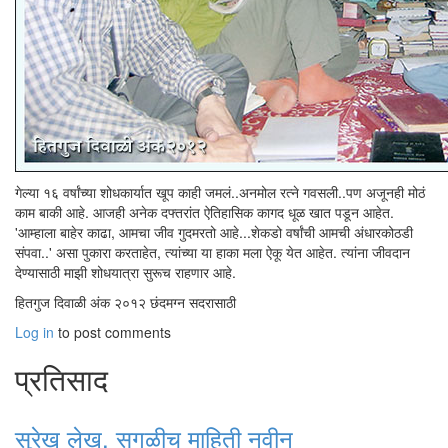
गेल्या १६ वर्षांच्या शोधकार्यात खूप काही जमलं..अनमोल रत्ने गवसली..पण अजूनही मोठं
काम बाकी आहे. आजही अनेक दफ्तरांत ऐतिहासिक कागद धूळ खात पडून आहेत.
'आम्हाला बाहेर काढा, आमचा जीव गुदमरतो आहे...शेकडो वर्षांची आमची अंधारकोठडी
संपवा..' असा पुकारा करताहेत, त्यांच्या या हाका मला ऐकू येत आहेत. त्यांना जीवदान
देण्यासाठी माझी शोधयात्रा सुरूच राहणार आहे.
हितगुज दिवाळी अंक २०१२ छंदमग्न सदरासाठी
Log in
to post comments
प्रतिसाद
सुरेख लेख. सगळीच माहिती नवीन