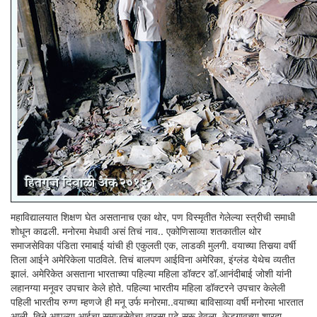
महाविद्यालयात शिक्षण घेत असतानाच एका थोर, पण विस्मृतीत गेलेल्या स्त्रीची समाधी
शोधून काढली. मनोरमा मेधावी असं तिचं नाव.. एकोणिसाव्या शतकातील थोर
समाजसेविका पंडिता रमाबाई यांची ही एकुलती एक, लाडकी मुलगी. वयाच्या तिसर्‍या वर्षी
तिला आईने अमेरिकेला पाठविले. तिचं बालपण आईविना अमेरिका, इंग्लंड येथेच व्यतीत
झालं. अमेरिकेत असताना भारताच्या पहिल्या महिला डॉक्टर डॉ.आनंदीबाई जोशी यांनी
लहानग्या मनूवर उपचार केले होते. पहिल्या भारतीय महिला डॉक्टरने उपचार केलेली
पहिली भारतीय रुग्ण म्हणजे ही मनू उर्फ मनोरमा..वयाच्या बाविसाव्या वर्षी मनोरमा भारतात
आली. तिने आपल्या आईचा समाजसेवेचा वारसा पुढे सुरू ठेवला. केडगावच्या शारदा