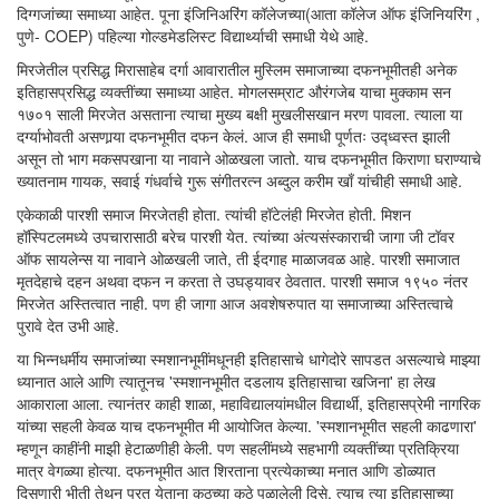
दिग्गजांच्या समाध्या आहेत. पूना इंजिनिअरिंग कॉलेजच्या(आता कॉलेज ऑफ इंजिनियरिंग ,
पुणे- COEP) पहिल्या गोल्डमेडलिस्ट विद्यार्थ्याची समाधी येथे आहे.
मिरजेतील प्रसिद्ध मिरासाहेब दर्गा आवारातील मुस्लिम समाजाच्या दफनभूमीतही अनेक
इतिहासप्रसिद्ध व्यक्तींच्या समाध्या आहेत. मोगलसम्राट औरंगजेब याचा मुक्काम सन
१७०१ साली मिरजेत असताना त्याचा मुख्य बक्षी मुखलीसखान मरण पावला. त्याला या
दर्ग्याभोवती असणार्‍या दफनभूमीत दफन केलं. आज ही समाधी पूर्णतः उद्ध्वस्त झाली
असून तो भाग मकसपखाना या नावाने ओळखला जातो. याच दफनभूमीत किराणा घराण्याचे
ख्यातनाम गायक, सवाई गंधर्वाचे गुरू संगीतरत्न अब्दुल करीम खाँ यांचीही समाधी आहे.
एकेकाळी पारशी समाज मिरजेतही होता. त्यांची हॉटेलंही मिरजेत होती. मिशन
हॉस्पिटलमध्ये उपचारासाठी बरेच पारशी येत. त्यांच्या अंत्यसंस्काराची जागा जी टॉवर
ऑफ सायलेन्स या नावाने ओळखली जाते, ती ईदगाह माळाजवळ आहे. पारशी समाजात
मृतदेहाचे दहन अथवा दफन न करता ते उघड्यावर ठेवतात. पारशी समाज १९५० नंतर
मिरजेत अस्तित्वात नाही. पण ही जागा आज अवशेषरुपात या समाजाच्या अस्तित्वाचे
पुरावे देत उभी आहे.
या भिन्नधर्मीय समाजांच्या स्मशानभूमींमधूनही इतिहासाचे धागेदोरे सापडत असल्याचे माझ्या
ध्यानात आले आणि त्यातूनच 'स्मशानभूमीत दडलाय इतिहासाचा खजिना' हा लेख
आकाराला आला. त्यानंतर काही शाळा, महाविद्यालयांमधील विद्यार्थी, इतिहासप्रेमी नागरिक
यांच्या सहली केवळ याच दफनभूमीत मी आयोजित केल्या. 'स्मशानभूमीत सहली काढणारा'
म्हणून काहींनी माझी हेटाळणीही केली. पण सहलींमध्ये सहभागी व्यक्तींच्या प्रतिक्रिया
मात्र वेगळ्या होत्या. दफनभूमीत आत शिरताना प्रत्येकाच्या मनात आणि डोळ्यात
दिसणारी भीती तेथून परत येताना कुठच्या कुठे पळालेली दिसे. त्याच त्या इतिहासाच्या