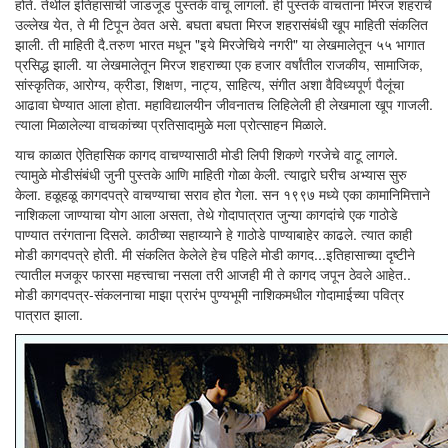
होते. तेथील इतिहासाची जाडजूड पुस्तके वाचू लागलो. ही पुस्तके वाचताना मिरज शहराचे
उल्लेख येत, ते मी टिपून ठेवत असे. बघता बघता मिरज शहरासंबंधी खूप माहिती संकलित
झाली. ती माहिती दै.तरुण भारत मधून "इये मिरजेचिये नगरी" या लेखमालेतून ५५ भागात
प्रसिद्ध झाली. या लेखमालेतून मिरज शहराच्या एक हजार वर्षांतील राजकीय, सामाजिक,
सांस्कृतिक, आरोग्य, क्रीडा, शिक्षण, नाट्य, साहित्य, संगीत अशा वैविध्यपूर्ण पैलूंचा
आढावा घेण्यात आला होता. महाविद्यालयीन जीवनातच लिहिलेली ही लेखमाला खूप गाजली.
त्याला मिळालेल्या वाचकांच्या प्रतिसादामुळे मला प्रोत्साहन मिळाले.
याच काळात ऐतिहासिक कागद वाचण्यासाठी मोडी लिपी शिकणे गरजेचे वाटू लागले.
त्यामुळे मोडीसंबंधी जुनी पुस्तके आणि माहिती गोळा केली. त्याद्वारे घरीच अभ्यास सुरु
केला. हळूहळू कागदपत्रे वाचण्याचा सराव होत गेला. सन १९९७ मध्ये एका कामानिमित्ताने
नाशिकला जाण्याचा योग आला असता, तेथे गोदापात्रात जुन्या कागदांचे एक गाठोडे
पाण्यात तरंगताना दिसले. काठीच्या सहाय्याने हे गाठोडे पाण्याबाहेर काढले. त्यात काही
मोडी कागदपत्रे होती. मी संकलित केलेले हेच पहिले मोडी कागद...इतिहासाच्या दृष्टीने
त्यातील मजकूर फारसा महत्त्वाचा नसला तरी आजही मी ते कागद जपून ठेवले आहेत..
मोडी कागदपत्र-संकलनाचा माझा प्रारंभ पुण्यभूमी नाशिकमधील गोदामाईच्या पवित्र
पात्रात झाला.