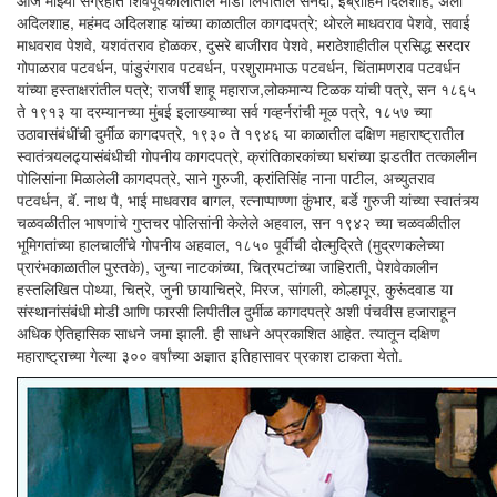
आज माझ्या संग्रहात शिवपूर्वकालातील मोडी लिपीतील सनदा, इब्राहिम दिलशाह, अली
अदिलशाह, महंमद अदिलशाह यांच्या काळातील कागदपत्रे; थोरले माधवराव पेशवे, सवाई
माधवराव पेशवे, यशवंतराव होळकर, दुसरे बाजीराव पेशवे, मराठेशाहीतील प्रसिद्ध सरदार
गोपाळराव पटवर्धन, पांडुरंगराव पटवर्धन, परशुरामभाऊ पटवर्धन, चिंतामणराव पटवर्धन
यांच्या हस्ताक्षरांतील पत्रे; राजर्षी शाहू महाराज,लोकमान्य टिळक यांची पत्रे, सन १८६५
ते १९१३ या दरम्यानच्या मुंबई इलाख्याच्या सर्व गव्हर्नरांची मूळ पत्रे, १८५७ च्या
उठावासंबंधींची दुर्मीळ कागदपत्रे, १९३० ते १९४६ या काळातील दक्षिण महाराष्ट्रातील
स्वातंत्र्यलढ्यासंबंधीची गोपनीय कागदपत्रे, क्रांतिकारकांच्या घरांच्या झडतीत तत्कालीन
पोलिसांना मिळालेली कागदपत्रे, साने गुरुजी, क्रांतिसिंह नाना पाटील, अच्युतराव
पटवर्धन, बॅ. नाथ पै, भाई माधवराव बागल, रत्नाप्पाण्णा कुंभार, बर्डे गुरुजी यांच्या स्वातंत्र्य
चळवळीतील भाषणांचे गुप्तचर पोलिसांनी केलेले अहवाल, सन १९४२ च्या चळवळीतील
भूमिगतांच्या हालचालींचे गोपनीय अहवाल, १८५० पूर्वीची दोल्मुद्रिते (मुद्रणकलेच्या
प्रारंभकाळातील पुस्तके), जुन्या नाटकांच्या, चित्रपटांच्या जाहिराती, पेशवेकालीन
हस्तलिखित पोथ्या, चित्रे, जुनी छायाचित्रे, मिरज, सांगली, कोल्हापूर, कुरूंदवाड या
संस्थानांसंबंधी मोडी आणि फारसी लिपीतील दुर्मीळ कागदपत्रे अशी पंचवीस हजाराहून
अधिक ऐतिहासिक साधने जमा झाली. ही साधने अप्रकाशित आहेत. त्यातून दक्षिण
महाराष्ट्राच्या गेल्या ३०० वर्षांच्या अज्ञात इतिहासावर प्रकाश टाकता येतो.