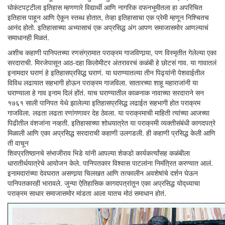
घोकंटपट्टीला इतिहास म्हणणारे विद्यार्थी आणि नागरिक दफनभूमीतला हा अपरिचित
इतिहास पाहून आणि ऐकून स्तब्ध होतात, तेव्हा इतिहासाचा एक प्रेमी म्हणून निश्चितच
आनंद होतो. इतिहासाच्या अभ्यासाचं एक अप्रसिद्ध अंग आपण समाजासमोर आणल्याचं
समाधानही मिळतं.
अशीच कहाणी पानिपतच्या रणसंग्रामात पराक्रम गाजविणार्‍या, पण विस्मृतीत गेलेल्या एका
सरदाराची. मिरजेपासून आठ-दहा किलोमीटर अंतरावरचं कळंबी हे छोटसं गाव. या गावातलं
इनामदार घराणं हे इतिहासप्रसिद्ध घराणं. या घराण्यातल्या तीन पिढ्यांनी पेशवाईतील
विविध लढायात सहभागी होऊन पराक्रम गाजविला. सातारच्या शाहू महाराजांनी या
घराण्याला हे गाव इनाम दिलं होंतं. याच घराण्यातील काळनाक नावाच्या सरदाराने सन
१७६१ साली पानिपत येथे झालेल्या इतिहासप्रसिद्ध लढाईत सहभागी होत पराक्रम
गाजविला. लढता लढता रणांगणावर देह ठेवला. या पराक्रमाची माहिती त्यांच्या आजच्या
पिढीतील वंशजांना नव्हती. इतिहासाच्या शोधयात्रेत या पराक्रमी व्यक्तीसंबंधी कागदपत्रे
मिळाली आणि एका अप्रसिद्ध सरदाराची कहाणी उलगडली. ही कहाणी प्रसिद्ध केली आणि
ती वाचून
शिवप्रतिष्ठानचे संभाजीराव भिडे यांनी आपल्या शेकडो कार्यकर्त्यांसह कळंबीला
धारातीर्थयात्रेचे आयोजन केले. पानिपतकार विश्वास पाटलांना निमंत्रित करण्यात आलं.
इनामदारांच्या देवघरात असणार्‍या चिलखत आणि तत्कालीन अवशेषांचे दर्शन घेऊन
पानिपतकारही भारावले. जुन्या ऐतिहासिक कागदपत्रांतून एका अप्रसिद्ध योद्ध्याचा
पराक्रम साधार समाजासमोर मांडता आला यातच मोठं समाधान होतं.