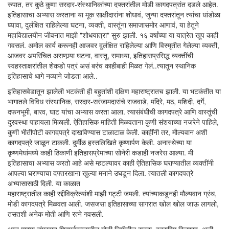
रुपात, तर कुठे कुणा सरदार-संस्थानिकांच्या दफ्तरांतील मोडी कागदपत्रांत दडले आहेत.
इतिहासाचा अभ्यास करताना या मूक साक्षीदारांना शोधावं, जुन्या दफ्तरांतून त्यांचा धांडोळा
घ्यावा, दुर्लक्षित राहिलेल्या घटना, व्यक्ती, वास्तूंना समाजासमोर आणावं, या हेतूने
महाविद्यालयीन जीवनात माझी "शोधयात्रा" सुरु झाली. १६ वर्षांच्या या यात्रेत खूप काही
गवसलं. अमोल कार्य करूनही आजवर दुर्लक्षित राहिलेल्या आणि विस्मृतीत गेलेल्या व्यक्ती,
आजवर अपरिचित असणार्‍या घटना, वास्तू, समाध्या, इतिहासप्रसिद्ध व्यक्तींची
स्वहस्ताक्षरांतील शेकडो पत्रं असं बरंच काहीबाही मिळत गेलं..त्यातून स्थानिक
इतिहासाचे धागे नव्याने जोडता आले..
इतिहासवेडातून झालेली भटकंती ही बहुतांशी दक्षिण महाराष्ट्रातच झाली. या भटकंतीत या
भागातले विविध संस्थानिक, सरदार-सरंजामदारांचे राजवाडे, मंदिरे, मठ, मशिदी, दर्गे,
दफनभूमी, बारव, घाट यांचा अभ्यास करता आला. त्यासंबंधीची कागदपत्रे आणि वास्तूंची
दुरवस्था पाहायला मिळाली. ऐतिहासिक माहिती मिळवताना कुणी संशयाच्या नजरेने पाहिले,
कुणी भीतीपोटी कागदपत्रे दाखविण्यास टाळाटाळ केली. काहींनी तर, मौल्यवान अशी
कागदपत्रे जाळून टाकली. दुर्मीळ हस्तलिखिते कृष्णार्पण केली. अनास्थेच्या या
कृष्णमेघांमध्ये काही ठिकाणी इतिहासप्रेमाच्या सोनेरी कडाही नजरेस आल्या. मी
इतिहासाचा अभ्यास करतो आहे असे म्हटल्यावर काही ऐतिहासिक घराण्यातील व्यक्तींनी
आपल्या घराण्याचा दफ्तरखाना खुल्या मनाने उघडून दिला. त्यातली कागदपत्रे
अभ्यासासाठी दिली. या काळात
महाराष्ट्रातील काही रद्दीविक्रेत्यांशी माझी गट्टी जमली. त्यांच्याकडूनही मौल्यवान ग्रंथ,
मोडी कागदपत्रे मिळवता आली. जसजसा इतिहासाच्या सागरात खोल खोल जाऊ लागलो,
तसतशी अनेक मोती आणि रत्ने गवसली.