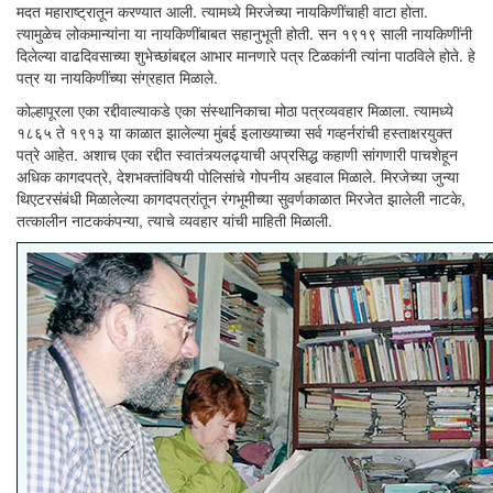
मदत महाराष्ट्रातून करण्यात आली. त्यामध्ये मिरजेच्या नायकिणींचाही वाटा होता.
त्यामुळेच लोकमान्यांना या नायकिणींबाबत सहानुभूती होती. सन १९१९ साली नायकिणींनी
दिलेल्या वाढदिवसाच्या शुभेच्छांबद्दल आभार मानणारे पत्र टिळकांनी त्यांना पाठविले होते. हे
पत्र या नायकिणींच्या संग्रहात मिळाले.
कोल्हापूरला एका रद्दीवाल्याकडे एका संस्थानिकाचा मोठा पत्रव्यवहार मिळाला. त्यामध्ये
१८६५ ते १९१३ या काळात झालेल्या मुंबई इलाख्याच्या सर्व गव्हर्नरांची हस्ताक्षरयुक्त
पत्रे आहेत. अशाच एका रद्दीत स्वातंत्र्यलढ्याची अप्रसिद्ध कहाणी सांगणारी पाचशेहून
अधिक कागदपत्रे, देशभक्तांविषयी पोलिसांचे गोपनीय अहवाल मिळाले. मिरजेच्या जुन्या
थिएटरसंबंधी मिळालेल्या कागदपत्रांतून रंगभूमीच्या सुवर्णकाळात मिरजेत झालेली नाटके,
तत्कालीन नाटककंपन्या, त्याचे व्यवहार यांची माहिती मिळाली.