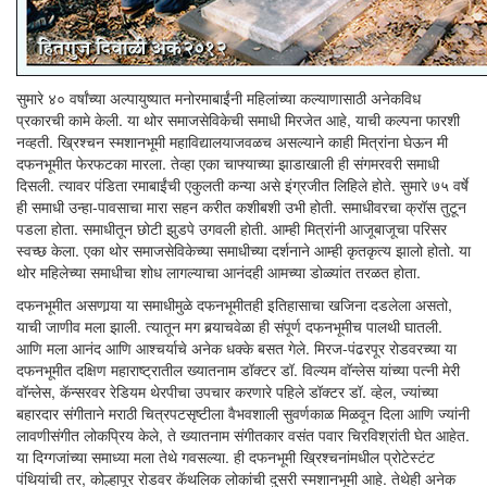
सुमारे ४० वर्षांच्या अल्पायुष्यात मनोरमाबाईंनी महिलांच्या कल्याणासाठी अनेकविध
प्रकारची कामे केली. या थोर समाजसेविकेची समाधी मिरजेत आहे, याची कल्पना फारशी
नव्हती. ख्रिश्चन स्मशानभूमी महाविद्यालयाजवळच असल्याने काही मित्रांना घेऊन मी
दफनभूमीत फेरफटका मारला. तेव्हा एका चाफ्याच्या झाडाखाली ही संगमरवरी समाधी
दिसली. त्यावर पंडिता रमाबाईंची एकुलती कन्या असे इंग्रजीत लिहिले होते. सुमारे ७५ वर्षे
ही समाधी उन्हा-पावसाचा मारा सहन करीत कशीबशी उभी होती. समाधीवरचा क्रॉस तुटून
पडला होता. समाधीतून छोटी झुडपे उगवली होती. आम्ही मित्रांनी आजूबाजूचा परिसर
स्वच्छ केला. एका थोर समाजसेविकेच्या समाधीच्या दर्शनाने आम्ही कृतकृत्य झालो होतो. या
थोर महिलेच्या समाधीचा शोध लागल्याचा आनंदही आमच्या डोळ्यांत तरळत होता.
दफनभूमीत असणार्‍या या समाधीमुळे दफनभूमीतही इतिहासाचा खजिना दडलेला असतो,
याची जाणीव मला झाली. त्यातून मग बर्‍याचवेळा ही संपूर्ण दफनभूमीच पालथी घातली.
आणि मला आनंद आणि आश्चर्याचे अनेक धक्के बसत गेले. मिरज-पंढरपूर रोडवरच्या या
दफनभूमीत दक्षिण महाराष्ट्रातील ख्यातनाम डॉक्टर डॉ. विल्यम वॉन्लेस यांच्या पत्नी मेरी
वॉन्लेस, कॅन्सरवर रेडियम थेरपीचा उपचार करणारे पहिले डॉक्टर डॉ. व्हेल, ज्यांच्या
बहारदार संगीताने मराठी चित्रपटसृष्टीला वैभवशाली सुवर्णकाळ मिळवून दिला आणि ज्यांनी
लावणीसंगीत लोकप्रिय केले, ते ख्यातनाम संगीतकार वसंत पवार चिरविश्रांती घेत आहेत.
या दिग्गजांच्या समाध्या मला तेथे गवसल्या. ही दफनभूमी ख्रिश्चनांमधील प्रोटेस्टंट
पंथियांची तर, कोल्हापूर रोडवर कॅथलिक लोकांची दुसरी स्मशानभूमी आहे. तेथेही अनेक