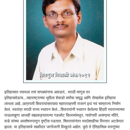
इतिहासात रमायला तसं सगळ्यांनाच आवडतं.. मराठी माणूस तर
इतिहासवेडाच...महाराष्ट्राच्या भूमीला शेकडो वर्षांचा समृद्ध आणि रोमहर्षक इतिहास
लाभला आहे..छत्रपती शिवरायांसारख्या महापराक्रमी राजानं इथं नवं साम्राज्य निर्माण
केलं. स्वतंत्र मराठी राज्य स्थापन केलं...शिवरायांनी स्थापन केलेल्या हिंदवी स्वराज्याच्या
पाऊलखुणा आजही सह्यकड्यातल्या गडकोट किल्ल्यांमधून, गावोगावी असणार्‍या मंदिरे,
वाडे यांच्या अवशेषरुपातून दृष्टीस पडतात. शिवरायांनंतर मराठेशाहीचा विस्तार अटकेपार
झाला. या इतिहासाचे साक्षीदार जागोजागी विखुरले आहेत. कुठे ते ऐतिहासिक वास्तूंच्या