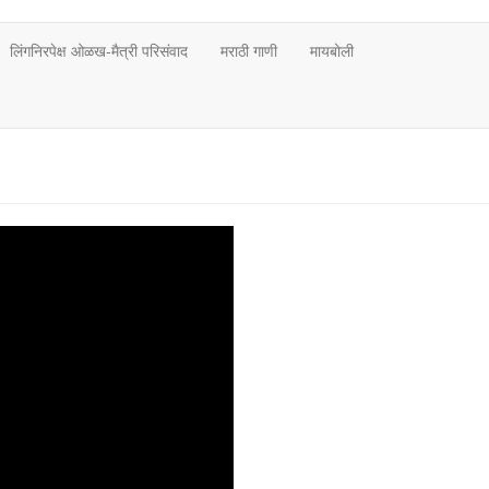
लिंगनिरपेक्ष ओळख-मैत्री परिसंवाद
मराठी गाणी
मायबोली