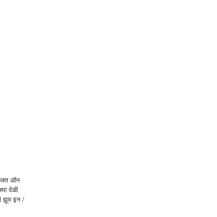
 फक्त ऑन
्या वेळी
णी झूम इन /