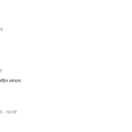
20
2
ो चॉईस आवडला.
3 - 16:09