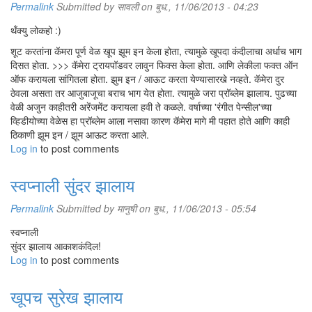
Permalink
Submitted by
सावली
on बुध., 11/06/2013 - 04:23
थँक्यु लोकहो :)
शूट करतांना कॅमरा पूर्ण वेळ खूप झूम इन केला होता, त्यामुळे खूपदा कंदीलाचा अर्धाच भाग
दिसत होता. >>> कॅमेरा ट्रायपॉडवर लावुन फिक्स केला होता. आणि लेकीला फक्त ऑन
ऑफ करायला सांगितला होता. झुम इन / आऊट करता येण्यासारखे नव्हते. कॅमेरा दुर
ठेवला असता तर आजुबाजूचा बराच भाग येत होता. त्यामुळे जरा प्रॉब्लेम झालाय. पुढच्या
वेळी अजुन काहीतरी अरेंजमेंट करायला हवी ते कळले. वर्षाच्या 'रंगीत पेन्सील'च्या
व्हिडीयोच्या वेळेस हा प्रॉब्लेम आला नसावा कारण कॅमेरा मागे मी पहात होते आणि काही
ठिकाणी झूम इन / झूम आऊट करता आले.
Log in
to post comments
स्वप्नाली सुंदर झालाय
Permalink
Submitted by
मानुषी
on बुध., 11/06/2013 - 05:54
स्वप्नाली
सुंदर झालाय आकाशकंदिल!
Log in
to post comments
खूपच सुरेख झालाय