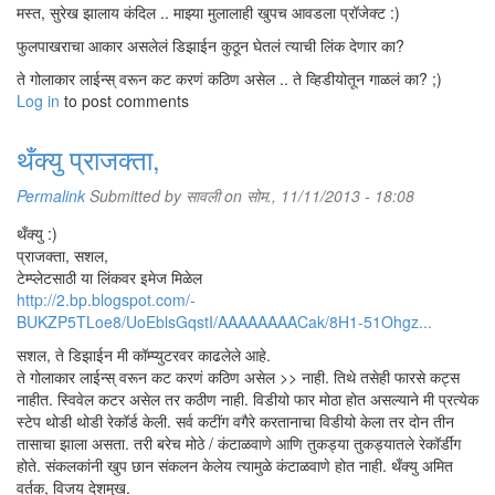
मस्त, सुरेख झालाय कंदिल .. माझ्या मुलालाही खुपच आवडला प्रॉजेक्ट :)
फुलपाखराचा आकार असलेलं डिझाईन कुठून घेतलं त्याची लिंक देणार का?
ते गोलाकार लाईन्स् वरून कट करणं कठिण असेल .. ते व्हिडीयोतून गाळलं का? ;)
Log in
to post comments
थँक्यु प्राजक्ता,
Permalink
Submitted by
सावली
on सोम., 11/11/2013 - 18:08
थँक्यु :)
प्राजक्ता, सशल,
टेम्प्लेटसाठी या लिंकवर इमेज मिळेल
http://2.bp.blogspot.com/-
BUKZP5TLoe8/UoEblsGqstI/AAAAAAAACak/8H1-51Ohgz...
सशल, ते डिझाईन मी कॉम्प्युटरवर काढलेले आहे.
ते गोलाकार लाईन्स् वरून कट करणं कठिण असेल >> नाही. तिथे तसेही फारसे कट्स
नाहीत. स्विवेल कटर असेल तर कठीण नाही. विडीयो फार मोठा होत असल्याने मी प्रत्येक
स्टेप थोडी थोडी रेकॉर्ड केली. सर्व कटींग वगैरे करतानाचा विडीयो केला तर दोन तीन
तासाचा झाला असता. तरी बरेच मोठे / कंटाळवाणे आणि तुकड्या तुकड्यातले रेकॉर्डींग
होते. संकलकांनी खुप छान संकलन केलेय त्यामुळे कंटाळवाणे होत नाही. थँक्यु अमित
वर्तक, विजय देशमुख.