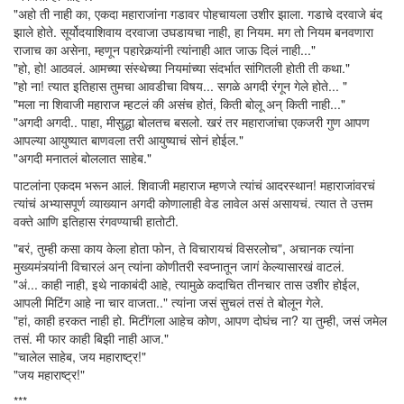
"अहो ती नाही का, एकदा महाराजांना गडावर पोहचायला उशीर झाला. गडाचे दरवाजे बंद
झाले होते. सूर्योदयाशिवाय दरवाजा उघडायचा नाही, हा नियम. मग तो नियम बनवणारा
राजाच का असेना, म्हणून पहारेकर्‍यांनी त्यांनाही आत जाऊ दिलं नाही..."
"हो, हो! आठवलं. आमच्या संस्थेच्या नियमांच्या संदर्भात सांगितली होती ती कथा."
"हो ना! त्यात इतिहास तुमचा आवडीचा विषय... सगळे अगदी रंगून गेले होते... "
"मला ना शिवाजी महाराज म्हटलं की असंच होतं, किती बोलू अन् किती नाही..."
"अगदी अगदी.. पाहा, मीसुद्धा बोलतच बसलो. खरं तर महाराजांचा एकजरी गुण आपण
आपल्या आयुष्यात बाणवला तरी आयुष्याचं सोनं होईल."
"अगदी मनातलं बोललात साहेब."
पाटलांना एकदम भरून आलं. शिवाजी महाराज म्हणजे त्यांचं आदरस्थान! महाराजांवरचं
त्यांचं अभ्यासपूर्ण व्याख्यान अगदी कोणालाही वेड लावेल असं असायचं. त्यात ते उत्तम
वक्ते आणि इतिहास रंगवण्याची हातोटी.
"बरं, तुम्ही कसा काय केला होता फोन, ते विचारायचं विसरलोच", अचानक त्यांना
मुख्यमंत्र्यांनी विचारलं अन् त्यांना कोणीतरी स्वप्नातून जागं केल्यासारखं वाटलं.
"अं... काही नाही, इथे नाकाबंदी आहे, त्यामुळे कदाचित तीनचार तास उशीर होईल,
आपली मिटिंग आहे ना चार वाजता.." त्यांना जसं सुचलं तसं ते बोलून गेले.
"हां, काही हरकत नाही हो. मिटींगला आहेच कोण, आपण दोघंच ना? या तुम्ही, जसं जमेल
तसं. मी फार काही बिझी नाही आज."
"चालेल साहेब, जय महाराष्ट्र!"
"जय महाराष्ट्र!"
***