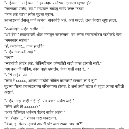
"साईडला... साईडला..." हवालदार समोरच्या ट्रकला म्हणत होता.
"नमस्कार साहेब, घ्या." रंगरावानं तंबाखू समोर करत म्हटलं.
"जाम आहे का?" लगेच पुढचा प्रश्न.
हवालदारानं तंबाखू नको म्हणत, नाकाबंदी आहे, असं म्हटलं, तसा रंगराव खूश झाला.
"ऊर्जामंत्री आहेत गाडीत..."
"अरे देवा!" हवालदारही थोडा मनातून चरकलाच. पण लगेच रंगरावासोबत गाडीकडे गेला.
"नमस्कार साहेब!"
"हं, नमस्कार... काय झालं?"
"साहेब नाकाबंदी आहे."
"मग?"
"साहेबांची ऑर्डर आहे, चेकिंगशिवाय कोणतीही गाडी जाऊ द्यायची नाही."
"मग करा की चेकिंग, कोण नाही म्हणतंय. रंग्या गाडी काढ रे..."
"सॉरी साहेब, पण..."
"काय रे xxxxx, आमच्या गाडीची चेकिंग करणार? माजला का रे तू?"
पुढच्या शिव्या हवालदाराच्या परिचयाच्या होत्या. हे असं काही घडेल ते बहुदा त्याला माहिती
असावं.
"साहेब, माझं काही नाही हो, पण वरून आदेश आहे."
"कोण आहे तो xxxxxx?"
"आज चेकिंगला धनंजय शेलार साहेब आहेत."
"श..शेलार.... " रंगराव जरा घाबरलाच.
"शिवा, हा शेलार म्हणजे आपली पोरं आत टाकणाराच ना?"