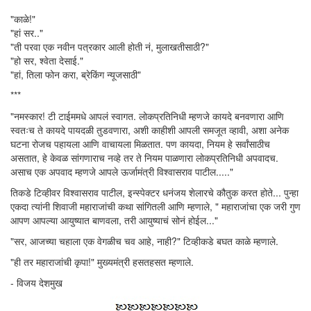
"काळे!"
"हां सर.."
"ती परवा एक नवीन पत्रकार आली होती नं, मुलाखतीसाठी?"
"हो सर, श्वेता देसाई."
"हां, तिला फोन करा, ब्रेकिंग न्यूजसाठी"
***
"नमस्कार! टी टाईममधे आपलं स्वागत. लोकप्रतिनिधी म्हणजे कायदे बनवणारा आणि
स्वतःच ते कायदे पायदळी तुडवणारा, अशी काहीशी आपली समजूत व्हावी, अशा अनेक
घटना रोजच पहायला आणि वाचायला मिळतात. पण कायदा, नियम हे सर्वांसाठीच
असतात, हे केवळ सांगणाराच नव्हे तर ते नियम पाळणारा लोकप्रतिनिधी अपवादच.
असाच एक अपवाद म्हणजे आपले ऊर्जामंत्री विश्वासराव पाटील....."
तिकडे टिव्हीवर विश्वासराव पाटील, इन्स्पेक्टर धनंजय शेलारचे कौतुक करत होते... पुन्हा
एकदा त्यांनी शिवाजी महाराजांची कथा सांगितली आणि म्हणाले, " महाराजांचा एक जरी गुण
आपण आपल्या आयुष्यात बाणवला, तरी आयुष्याचं सोनं होईल..."
"सर, आजच्या चहाला एक वेगळीच चव आहे, नाही?" टिव्हीकडे बघत काळे म्हणाले.
"ही तर महाराजांची कृपा!" मुख्यमंत्री हसतहसत म्हणाले.
- विजय देशमुख