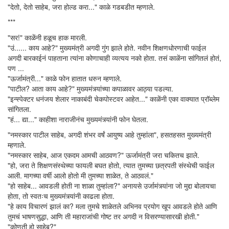
"देतो, देतो साहेब, जरा होल्ड करा..." काळे गडबडीत म्हणाले.
***
"सर!" काळेंनी हळूच हाक मारली.
"उं...... काय आहे?" मुख्यमंत्री अगदी गुंग झाले होते. नवीन शिक्षणधोरणाची फाईल
अगदी बारकाईनं पाहताना त्यांना कोणाचाही व्यत्यय नको होता. तसं काळेंना सांगितलं होतं,
पण ...
"ऊर्जामंत्री..." काळे फोन हातात धरुन म्हणाले.
"पाटील? आता काय आहे?" मुख्यमंत्र्यांच्या कपाळावर आठ्या पडल्या.
"इन्स्पेक्टर धनंजय शेलार नाकाबंदी चेकपोस्टवर आहेत..." काळेंनी एका वाक्यात प्रॉब्लेम
सांगितला.
"हं... द्या..." काहीशा नाराजीनंच मुख्यमंत्र्यांनी फोन घेतला.
"नमस्कार पाटील साहेब, अगदी शंभर वर्षं आयुष्य आहे तुम्हांला", हसतहसत मुख्यमंत्री
म्हणाले.
"नमस्कार साहेब, आज एकदम आमची आठवण?" ऊर्जामंत्री जरा चकितच झाले.
"हो, जरा ते शिक्षणसंस्थेच्या फायली बघत होतो, त्यात तुमच्या छत्रपती संस्थेची फाईल
आली. मागच्या वर्षी आलो होतो मी तुमच्या शाळेत, ते आठवलं."
"हो साहेब... आवडली होती ना शाळा तुम्हांला?" अनायसे उर्जामंत्र्यांना जो मुद्दा बोलायचा
होता, तो स्वतःच मुख्यमंत्र्यांनी काढला होता.
"हे काय विचारणं झालं का? मला तुमचे शाळेतले अभिनव प्रयोग खूप आवडले होते आणि
तुमचं भाषणसुद्धा, आणि ती महाराजांची गोष्ट तर अगदी न विसरण्यासारखी होती."
"कोणती हो साहेब?"