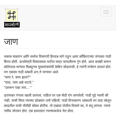
Skip
Toggl
to
naviga
main
content
जाण
भकास माळरान आणि मध्येच दिसणारी हिरवळ मागे पडून आता काँक्रिटच्या जंगलात गाडी
शिरत होती. ऊर्जामंत्री विश्वासराव पाटील मात्र फायलीतच गुंग होते. आज कसंही करून
कॉलेजला मान्यता मिळवूनच मुख्यमंत्र्यांची केबिन सोडायची, हे त्यांनी मनोमन ठरवलं होतं.
पण एकदम गाडी थांबली अन् ते भानावर आले.
"काय रे, काय झालं?"
"दादा, जाम आहे वाटते."
"उतरून पाहा जरा... "
ड्रायव्हर रंगराव खाली उतरला. पाहिलं तर एक मोठी रांग लागलेली. गाडी पुढे घ्यावी की
नाही, याची चिंता त्याच्या डोळ्यांत उभी राहिली. गाडी विनाकारण थांबवली तर दादा सोलून
काढतील याची भीतीही सोबत होतीच. तो एखादा पोलीस दिसतो का, ते बघू लागला. त्याचं
नशीब जोरावर होतं. एक हवालदार त्याच्याकडेच येत होता.