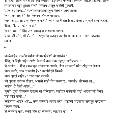
"हो दादा, आणि यानंच आपल्या सगळ्या गाड्यांच्या काळ्या फिल्मपण काढल्या होत्या, आणि
रंग्यालापण खूप धुतला होता", शिवानं अजून माहिती पुरवली.
"आज तर याचा..." ऊर्जामंत्र्यांमधला जुना पैलवान जागा झाला.
"जाऊ का दादा?" शिवा एकदम जोशात म्हणाला.
"नाही थांब... हा असा ऐकणार नाही." त्यांनी काही वेळ विचार केला अन् सचिवांना म्हटलं,
"शिंदे, सीएमला फोन लावा."
"पण साहेब..." शिंदे जरा काचकूच करायला लागले.
"लावा की फोन, मी बोलतो... सीएमनंच चढवून ठेवलंय या शेलारला.. आता बघतोच
त्याला."
***
"काळेसाहेब, ऊर्जामंत्र्यांना सीएमसाहेबांशी बोलायचंय."
"शिंदे, ते बिझी आहेत आणि डिस्टर्ब करू नका म्हणून सांगितलंय."
"हे अर्जंट..." शिंदे समजावून सांगायला लागले, तोच पाटलांनी फोन ओढूनच घेतला.
"काय काळे, काय चाललंय हे?" ऊर्जामंत्री चिडले.
"काय झालं साहेब?" काळे जरा नरमले.
"तो तुमचा धनंजय शेलार, आमची गाडी चेक करणार.. आमची? सीएमना द्या..."
"साहेब, ते बिझी आहेत..."
"तुम्ही, तुम्ही शेफारून ठेवलंय या पोलिसांना, नाहीतर मंत्र्याची गाडी अडवायची हिंमत
कशी होते यांची..."
"साहेबांची ऑर्डर आहे... काय करणार आपण तरी", काळेंनी पाटलांची समजूत काढायचा
प्रयत्न केला.
"ते जमणार नाही. तुम्ही फोन द्या सीएमना, नाहीतर मी ...."